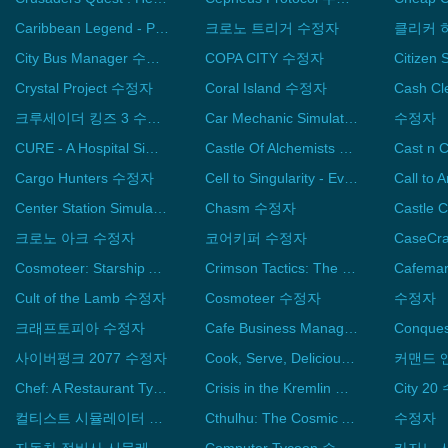
Caribbean Legend - Pirate Open-World RPG 수정자
크로노 트리거 수정자
클리커 
City Bus Manager 수정자
COPA CITY 수정자
Citizen
Crystal Project 수정자
Coral Island 수정자
크루세이더 킹즈 3 수정자
Car Mechanic Simulator 2018 수정자
수정자
CURE - A Hospital Simulator 수정자
Castle Of Alchemists 수정자
Cast n 
Cargo Hunters 수정자
Cell to Singularity - Evolution Never Ends 수정자
Center Station Simulator 수정자
Chasm 수정자
Castle 
크로노 아크 수정자
코어키퍼 수정자
CaseCr
Cosmoteer: Starship Architect & Commander 수정자
Crimson Tactics: The Rise of The White Banner 수정자
Cult of the Lamb 수정자
Cosmoteer 수정자
수정자
크래프토피아 수정자
Cafe Business Manager 수정자
Conque
사이버펑크 2077 수정자
Cook, Serve, Delicious! 2!! 수정자
Chef: A Restaurant Tycoon Game 수정자
Crisis in the Kremlin 수정자
City 2
컬티스트 시뮬레이터 수정자
Cthulhu: The Cosmic Abyss 수정자
수정자