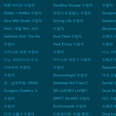
데몬 타이드 수정자
Deadline Escape 수정자
수정자
Diablo + Hellfire 수정자
던전스 & 킹덤스 수정자
Dice With Death 수정자
Driving Life 수정자
DmC: 데빌 메이 크라이 수정자
수정자
Desyn
Defense Grid: The Awakening 수정자
Dust Fleet 수정자
드래곤 에
수정자
Dark Envoy 수정자
수정자
다키스트 던전 수정자
수정자
디노 크
디노 크라이시스 2 수정자
다키스트 던전 2 수정자
디바우어 수정자
수정자
Dwarve
수정자
Demonologist 수정자
다크 소울
진・삼국무쌍: ORIGINS 수정자
Definitely Not Fried Chicken 수정자
Darfal
Dungeon Drafters 수정자
DR LIVESEY LIVSEY ROM AND LIV 수정자
Dead E
수정자
DRIFT ISLAND 수정자
데드 아
수정자
Dorfromantik 수정자
다크 소울 3 수정자
디트로이트: 비컴 휴먼 수정자