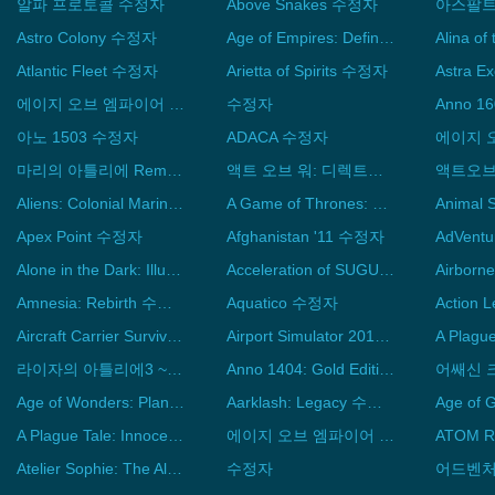
알파 프로토콜 수정자
Above Snakes 수정자
Astro Colony 수정자
Age of Empires: Definitive Edition 수정자
Atlantic Fleet 수정자
Arietta of Spirits 수정자
Astra 
에이지 오브 엠파이어 3 수정자
수정자
Anno 1
아노 1503 수정자
ADACA 수정자
마리의 아틀리에 Remake ~잘부르그의 연금술사~ 수정자
액트 오브 워: 디렉트액션 수정자
Aliens: Colonial Marines Collection 수정자
A Game of Thrones: The Board Game - Digital Edition 수정자
Animal 
Apex Point 수정자
Afghanistan '11 수정자
Alone in the Dark: Illumination 수정자
Acceleration of SUGURI 2 수정자
Amnesia: Rebirth 수정자
Aquatico 수정자
Action
Aircraft Carrier Survival 수정자
Airport Simulator 2019 수정자
라이자의 아틀리에3 ~종극의 연금술사와 비밀의 열쇠~ 수정자
Anno 1404: Gold Edition 수정자
어쌔신 크
Age of Wonders: Planetfall 수정자
Aarklash: Legacy 수정자
A Plague Tale: Innocence 수정자
에이지 오브 엠파이어 3: 컴플리트 컬렉션 수정자
Atelier Sophie: The Alchemist of the Mysterious Book 수정자
수정자