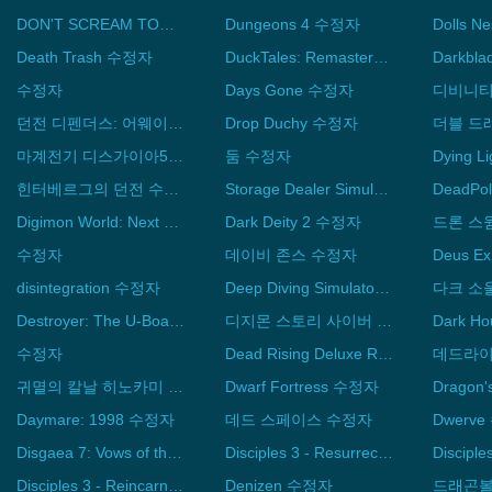
DON'T SCREAM TOGETHER 수정자
Dungeons 4 수정자
Dolls 
Death Trash 수정자
DuckTales: Remastered 수정자
수정자
Days Gone 수정자
던전 디펜더스: 어웨이큰드 수정자
Drop Duchy 수정자
마계전기 디스가이아5 수정자
둠 수정자
힌터베르그의 던전 수정자
Storage Dealer Simulator 수정자
DeadPo
Digimon World: Next Order 수정자
Dark Deity 2 수정자
드론 스
수정자
데이비 존스 수정자
disintegration 수정자
Deep Diving Simulator 수정자
다크 소
Destroyer: The U-Boat Hunter 수정자
디지몬 스토리 사이버 슬루스 해커스 메모리 수정자
Dark H
수정자
Dead Rising Deluxe Remaster 수정자
귀멸의 칼날 히노카미 혈풍담 수정자
Dwarf Fortress 수정자
Daymare: 1998 수정자
데드 스페이스 수정자
Dwerv
Disgaea 7: Vows of the Virtueless 수정자
Disciples 3 - Resurrection 수정자
Disciples 3 - Reincarnation 수정자
Denizen 수정자