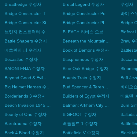
Breathedge 수정자
Brütal Legend 수정자
수정자
Bridge Constructor: The Walking Dead 수정자
Bridge Constructor Portal 수정자
바이 스
Bridge Constructor Stunts 수정자
Bridge Constructor Playground 수정자
브릿지 컨스트럭터 수정자
BLEACH 리버스 오브 소울즈 수정자
Bigfoot
Battle Shapers 수정자
Beneath the Mountain 수정자
Brew 
메흐란의 피 수정자
Book of Demons 수정자
Becastled 수정자
Blasphemous 수정자
Buccan
BAIONLENJA 수정자
Blue Oak Bridge 수정자
Beyond Good & Evil - 20th Anniversary Edition 수정자
Bounty Train 수정자
Big Helmet Heroes 수정자
Bud Spencer & Terence Hill - Slaps And Beans 2 수정자
Borderlands 3 수정자
Builders of Egypt 수정자
Beach Invasion 1945 - Pacific 수정자
Batman: Arkham City - Game of the Year Edition 수정자
Bum Si
Bounty of One 수정자
BIGFOOT 수정자
Barotrauma 수정자
배틀필드 1 수정자
Back 4 Blood 수정자
Battlefield V 수정자
Black 