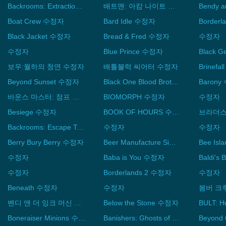
Backrooms: Extractions 수정자
배트맨: 아캄 나이트 수정자
Boat Crew 수정자
Bard Idle 수정자
Black Jacket 수정자
Bread & Fred 수정자
수정자
수정자
Blue Prince 수정자
보우:월하의 청연 수정자
배틀블럭 씨어터 수정자
Brinefa
Beyond Sunset 수정자
Black One Blood Brothers 수정자
Baron
바운스 마스터: 점프 게임 수정자
BIOMORPH 수정자
수정자
Besiege 수정자
BOOK OF HOURS 수정자
Backrooms: Escape Together 수정자
수정자
수정자
Berry Bury Berry 수정자
Beer Manufacture Simulator 수정자
Bee Is
수정자
Baba is You 수정자
수정자
Borderlands 2 수정자
수정자
Beneath 수정자
수정자
봄버 크
벤디 앤 더 잉크 머신 수정자
Below the Stone 수정자
Boneraiser Minions 수정자
Banishers: Ghosts of New Eden 수정자
Beyond