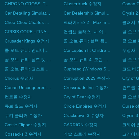
CHRONO CROSS: THE RADICAL DREAMERS EDITION 수정자
Clustertruck 수정자
Car Detailing Simulator 수정자
Car Dealership Simulator 수정자
Choo-Choo Charles 수정자
크라이시스 2 - Maximum Edition 수정자
CRISIS CORE –FINAL FANTASY VII– REUNION 수정자
컨셉션 플러스: 내 아이를 낳아줘! 수정자
Crusader Kings 수정자
콜 오브 듀티: 블랙 옵스 III 수정자
콜 오브 듀티: 인피니트 워페어 수정자
Conception II: Children of the Seven Stars 수정자
수정자
콜 오브 듀티: 월드 앳 워 수정자
콜 오브 듀티 4: 모던 워페어 수정자
콜 오브 듀티: 고스트 수정자
Cuphead (Windows Store) 수정자
코드 베
Chorus 수정자
Corruption 2029 수정자
Conan Unconquered 수정자
Crossroads Inn 수정자
컨트롤 
컨트롤 수정자
Cry of Fear 수정자
콜 오브 
큐브 월드 수정자
Circle Empires 수정자
쿠키 클리커 수정자
Crackdown 3 수정자
Castle Flipper 수정자
CARRION 수정자
Cossacks 3 수정자
캐슬 스토리 수정자
크라이시