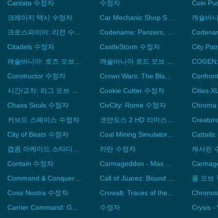
Cantata 수정자
수정자
크레이지 택시 수정자
Car Mechanic Shop Simulator 수정자
크로스파이어: 리전 수정자
Codename: Panzers, Phase Two 수정자
Citadels 수정자
CastleStorm 수정자
캐슬바니아: 로즈 오브 섀도 - 미러 오브 페이트 수정자
캐슬바니아 로드 오브 섀도우 수정자
Constructor 수정자
Crown Wars: The Black Prince 수정자
Confro
시간/교차: 리그 오브 레전드 이야기™ 수정자
Cookie Cutter 수정자
Chaos Souls 수정자
CivCity: Rome 수정자
Chroma
커브드 스페이스 수정자
코만도스 2 HD 리마스터 수정자
Creatur
City of Beats 수정자
Coal Mining Simulator 수정자
캡콤 아케이드 스타디움 수정자
카탄 수정자
캐서린 
Contain 수정자
Carmageddon - Max Damage 수정자
Command & Conquer Red Alert, Counterstrike and The Aftermath 수정자
Call of Juarez: Bound in Blood 수정자
콜 오브
Cosa Nostra 수정자
Crowalt: Traces of the Lost Colony 수정자
Carrier Command: Gaea Mission 수정자
수정자