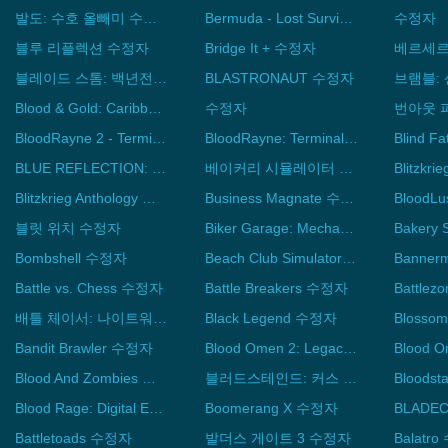
발도: 수호 올빼미 수정자
Bermuda - Lost Survival 수정자
수정자
블루 리플렉션 수정자
Bridge It + 수정자
베르세르
블레이드 스톰: 백년전쟁 & 나이트메어 수정자
BLASTRONAUT 수정자
Blood & Gold: Caribbean! 수정자
수정자
BloodRayne 2 - Terminal Cut 수정자
BloodRayne: Terminal Cut 수정자
BLUE REFLECTION: Second Light 수정자
베이커리 시뮬레이터 수정자
Blitzkrieg Anthology 수정자
Business Magnate 수정자
블릿 위치 수정자
Biker Garage: Mechanic Simulator 수정자
Bombshell 수정자
Beach Club Simulator 2024 수정자
Banne
Battle vs. Chess 수정자
Battle Breakers 수정자
배틀 체이서: 나이트워 수정자
Black Legend 수정자
Bandit Brawler 수정자
Blood Omen 2: Legacy of Kain 수정자
Blood And Zombies 수정자
블러드스테인드: 커스 오브 더 문 2 수정자
Blood Rage: Digital Edition 수정자
Boomerang X 수정자
BLADE
Battletoads 수정자
발더스 게이트 3 수정자
Balatr