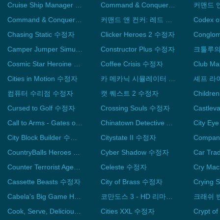
Cruise Ship Manager 수정자
Command & Conquer Tiberian Sun and Firestorm 수정자
Command & Conquer™ Generals Zero Hour 수정자
커맨드 앤 컨커: 레드 얼럿 2 및 유리의 복수 수정자
Codex o
Chasing Static 수정자
Clicker Heroes 2 수정자
Camper Jumper Simulator 수정자
Constructor Plus 수정자
크툴루의
Cosmic Star Heroine 수정자
Coffee Crisis 수정자
Cities in Motion 수정자
카 메카닉 시뮬레이터 2014 수정자
컴퓨터 수리점 수정자
캣 퀘스트 2 수정자
Cursed to Golf 수정자
Crossing Souls 수정자
Call to Arms - Gates of Hell: Ostfront 수정자
Chinatown Detective Agency 수정자
City E
City Block Builder 수정자
Citystate II 수정자
CountryBalls Heroes 수정자
Cyber Shadow 수정자
Counter Terrorist Agency 수정자
Celeste 수정자
Cry Ma
Cassette Beasts 수정자
City of Brass 수정자
Crying
Cabela's Big Game Hunter Pro Hunts 수정자
코만도스 3 - HD 리마스터 수정자
Cook, Serve, Delicious! 3?! 수정자
Cities XXL 수정자