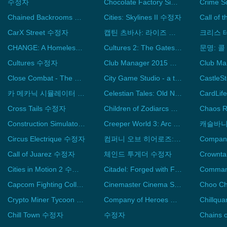
수정자
Chocolate Factory Simulator 수정자
Chained Backrooms 수정자
Cities: Skylines II 수정자
CarX Street 수정자
캡틴 츠바사: 라이즈 오브 뉴 챔피언 수정자
크리스 
CHANGE: A Homeless Survival Experience 수정자
Cultures 2: The Gates of Asgard 수정자
Cultures 수정자
Club Manager 2015 수정자
Close Combat - The Bloody First 수정자
City Game Studio - a tycoon about game dev 수정자
Castle
카 메카닉 시뮬레이터 2015 수정자
Celestian Tales: Old North 수정자
Cross Tails 수정자
Children of Zodiarcs 수정자
Chaos 
Construction Simulator 2 US - Pocket Edition 수정자
Creeper World 3: Arc Eternal 수정자
Circus Electrique 수정자
컴퍼니 오브 히어로즈: 테일즈 오브 밸러 수정자
Call of Juarez 수정자
체인드 투게더 수정자
Crownt
Cities in Motion 2 수정자
Citadel: Forged with Fire 수정자
Capcom Fighting Collection 2 수정자
Cinemaster Cinema Simulator 수정자
Crypto Miner Tycoon Simulator 수정자
Company of Heroes 수정자
Chillq
Chill Town 수정자
수정자