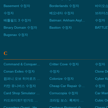
Basement 수정자
Borderlands 수정자
수정자
베요네타 수정자
배틀필드 3 수정자
Batman: Arkham Asylum Game of the Year Edition 수정자
수정자
Binary Domain 수정자
Bastion 수정자
BATTL
Bugsnax 수정자
C
Command & Conquer and The Covert Operations 수정자
Critter Cove 수정자
수정자
Conan Exiles 수정자
수정자
컴퍼니 오브 히어로즈 3 수정자
Colonize 수정자
카탄 유니버스 수정자
Cheap Car Repair 수정자
수정자
Card Shop Simulator Multiplayer 수정자
Cornucopia 수정자
Car Ma
카드파이트!! 반가드 디어데이즈 수정자
크라임 보스: 록케이 시티 수정자
Cubic 
Crusaders Quest : Hero Town 수정자
Cepheus Protocol 수정자