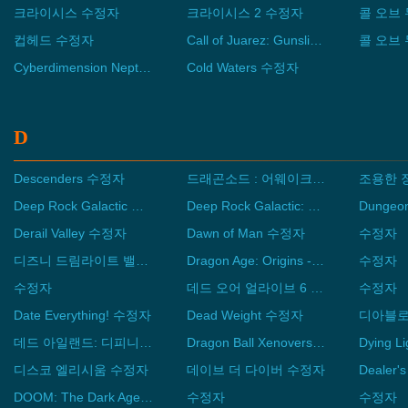
크라이시스 수정자
크라이시스 2 수정자
컵헤드 수정자
Call of Juarez: Gunslinger 수정자
Cyberdimension Neptunia: 4 Goddesses Online 수정자
Cold Waters 수정자
D
Descenders 수정자
드래곤소드 : 어웨이크닝 수정자
조용한 
Deep Rock Galactic 수정자
Deep Rock Galactic: Rogue Core 수정자
Derail Valley 수정자
Dawn of Man 수정자
수정자
디즈니 드림라이트 밸리 수정자
Dragon Age: Origins - Ultimate Edition 수정자
수정자
수정자
데드 오어 얼라이브 6 라스트 라운드 수정자
수정자
Date Everything! 수정자
Dead Weight 수정자
데드 아일랜드: 디피니티브 에디션 수정자
Dragon Ball Xenoverse 2 수정자
Dying 
디스코 엘리시움 수정자
데이브 더 다이버 수정자
Dealer'
DOOM: The Dark Ages 수정자
수정자
수정자