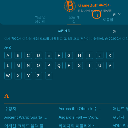
GameBuff 수정자
종합 게임 트레이너 플랫폼
언
최근 업
모든 게
도움말
데이트
임
모든 게임
어
이제 7000개 이상의 게임 모드를 지원하고, 2개의 모드 전환이 가능하며, 총 20,000개
A-Z
A
B
C
D
E
F
G
H
I
J
K
L
M
N
O
P
Q
R
S
T
U
V
W
X
Y
Z
#
A
수정자
Across the Obelisk 수정자
어센드 
Ancient Wars: Sparta Definitive Edition 수정자
Asgard's Fall — Viking Survivors 수정자
수정자
어새신 크리드 블랙 플래그 리신세드 수정자
라이자의 아틀리에 ~어둠의 여왕과 비밀의 은신처~ DX 수정자