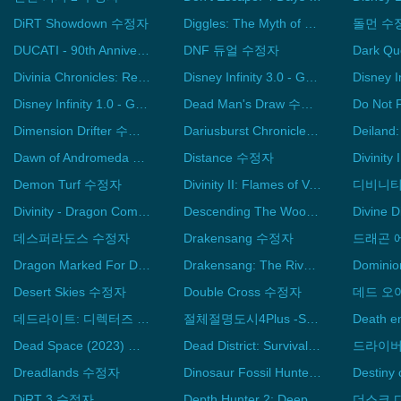
DiRT Showdown 수정자
Diggles: The Myth of Fenris 수정자
돌먼 수
DUCATI - 90th Anniversary 수정자
DNF 듀얼 수정자
Dark Q
Divinia Chronicles: Relics of Gan-Ti 수정자
Disney Infinity 3.0 - Gold Edition 수정자
Disney Infinity 1.0 - Gold Edition 수정자
Dead Man's Draw 수정자
Dimension Drifter 수정자
Dariusburst Chronicle Saviours 수정자
Dawn of Andromeda 수정자
Distance 수정자
Demon Turf 수정자
Divinity II: Flames of Vengeance 수정자
Divinity - Dragon Commander 수정자
Descending The Woods 수정자
Divine 
데스퍼라도스 수정자
Drakensang 수정자
Dragon Marked For Death 수정자
Drakensang: The River of Time 수정자
Desert Skies 수정자
Double Cross 수정자
데드라이트: 디렉터즈 컷 수정자
절체절명도시4Plus -Summer Memories- 수정자
Dead Space (2023) 수정자
Dead District: Survival 수정자
Dreadlands 수정자
Dinosaur Fossil Hunter 수정자
Destiny
DiRT 3 수정자
Depth Hunter 2: Deep Dive 수정자
더스크 