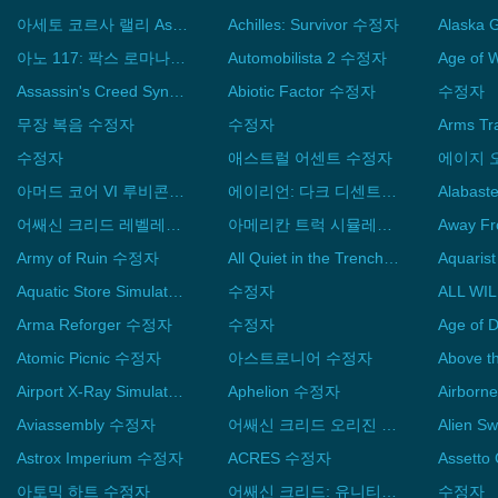
아세토 코르사 랠리 Assetto Corsa Rally 수정자
Achilles: Survivor 수정자
아노 117: 팍스 로마나 Demo 수정자
Automobilista 2 수정자
Assassin's Creed Syndicate 수정자
Abiotic Factor 수정자
수정자
무장 복음 수정자
수정자
수정자
애스트럴 어센트 수정자
아머드 코어 VI 루비콘의 화염 수정자
에이리언: 다크 디센트 수정자
Alabas
어쌔신 크리드 레벨레이션 수정자
아메리칸 트럭 시뮬레이터 수정자
Away F
Army of Ruin 수정자
All Quiet in the Trenches 수정자
Aquari
Aquatic Store Simulator 수정자
수정자
Arma Reforger 수정자
수정자
Atomic Picnic 수정자
아스트로니어 수정자
Above 
Airport X-Ray Simulator 수정자
Aphelion 수정자
Airbor
Aviassembly 수정자
어쌔신 크리드 오리진 수정자
Astrox Imperium 수정자
ACRES 수정자
아토믹 하트 수정자
어쌔신 크리드: 유니티 수정자
수정자