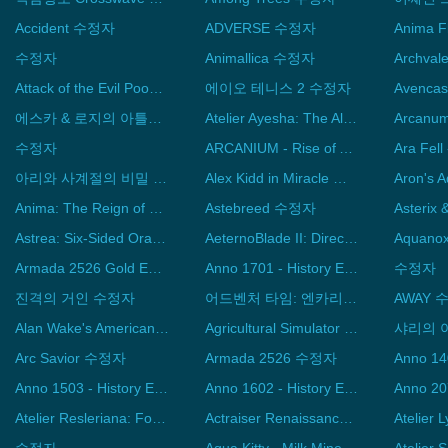
Accident 수정자
ADVERSE 수정자
Anima 
수정자
Animallica 수정자
Archva
Attack of the Evil Poop 수정자
에이오 테니스 2 수정자
에스카 & 로지의 아틀리에 ~황혼 하늘의 연금술사~ DX 수정자
Atelier Ayesha: The Alchemist of Dusk DX 수정자
수정자
ARCANIUM - Rise of Akhan 수정자
아리와 사계절의 비밀 수정자
Alex Kidd in Miracle World DX 수정자
Aron's
Anima: The Reign of Darkness 수정자
Astebreed 수정자
Astrea: Six-Sided Oracles 수정자
AeternoBlade II: Director's Rewind 수정자
Armada 2526 Gold Edition 수정자
Anno 1701 - History Edition 수정자
수정자
진격의 거인 수정자
어드벤처 타임: 엔카리디언의 해적 수정자
AWAY 
Alan Wake's American Nightmare 수정자
Agricultural Simulator 2011 - Extended Edition 수정자
Arc Savior 수정자
Armada 2526 수정자
Anno 1503 - History Edition 수정자
Anno 1602 - History Edition 수정자
Atelier Resleriana: Forgotten Alchemy and the Polar Night Liberator 수정자
Actraiser Renaissance 수정자