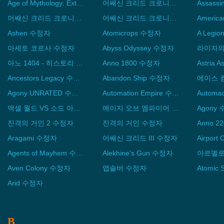
Age of Mythology: Extended Edition 수정자
어쌔신 크리드 크로니클 - 러시아 수정자
어쌔신 크리드 크로니클 - 인디아 수정자
어쌔신 크리드 크로니클: 차이나 수정자
Ashen 수정자
Atomicrops 수정자
아세토 코르사 수정자
Abyss Odyssey 수정자
아노 1404 - 히스토리 에디션 수정자
Anno 1800 수정자
Astria 
Ancestors Legacy 수정자
Abandon Ship 수정자
Agony UNRATED 수정자
Automation Empire 수정자
Automa
액셀 월드 VS 소드 아트 온라인 -천년의 황혼- 수정자
에이지 오브 엠파이어 2 HD 수정자
Agony
진격의 거인 2 수정자
진격의 거인 수정자
Anno 2
Aragami 수정자
어쌔신 크리드 III 수정자
Airpor
Agents of Mayhem 수정자
Alekhine's Gun 수정자
아르멜로
Aven Colony 수정자
앱솔버 수정자
Atomic
Arid 수정자
B