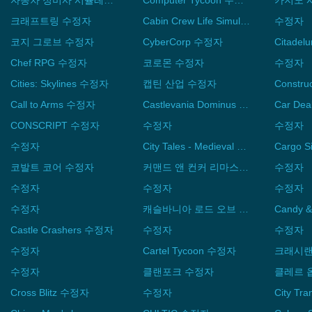
자동차 정비사 시뮬레이터 2021 수정자
Computer Tycoon 수정자
크래프트링 수정자
Cabin Crew Life Simulator 수정자
수정자
코지 그로브 수정자
CyberCorp 수정자
Citade
Chef RPG 수정자
코로몬 수정자
수정자
Cities: Skylines 수정자
캡틴 산업 수정자
Call to Arms 수정자
Castlevania Dominus Collection 수정자
CONSCRIPT 수정자
수정자
수정자
수정자
City Tales - Medieval Era 수정자
Cargo 
코발트 코어 수정자
커맨드 앤 컨커 리마스터 컬렉션 수정자
수정자
수정자
수정자
수정자
수정자
캐슬바니아 로드 오브 섀도우 2 수정자
Castle Crashers 수정자
수정자
수정자
수정자
Cartel Tycoon 수정자
크래시랜
수정자
클랜포크 수정자
Cross Blitz 수정자
수정자