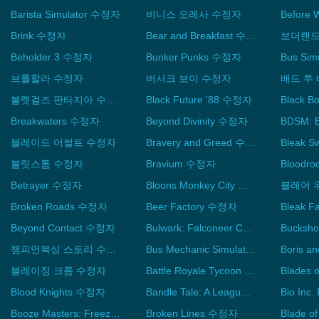
Barista Simulator 수정자
비니스 오레사 수정자
Brink 수정자
Bear and Breakfast 수정자
Beholder 3 수정자
Bunker Punks 수정자
Bus Si
브롤할라 수정자
버서크 보이 수정자
불렛걸즈 판타지아 수정자
Black Future '88 수정자
Black 
Breakwaters 수정자
Beyond Divinity 수정자
블레이드 어썰트 수정자
Bravery and Greed 수정자
Bleak 
불릿스톰 수정자
Bravium 수정자
Bloodr
Betrayer 수정자
Bloons Monkey City 수정자
블레어 
Broken Roads 수정자
Beer Factory 수정자
Beyond Contact 수정자
Bulwark: Falconeer Chronicles 수정자
챔피언복싱 스토리 수정자
Bus Mechanic Simulator 수정자
블레이징 크롬 수정자
Battle Royale Tycoon 수정자
Blades
Blood Knights 수정자
Bandle Tale: A League of Legends Story 수정자
Booze Masters: Freezing Moonshine 수정자
Broken Lines 수정자