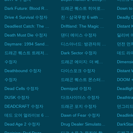
Dark Future: Blood Red States 수정자
드래곤 퀘스트 히어로즈 수정자
Down t
Drive 4 Survival 수정자
진・삼국무쌍 6 with 맹장전 DX 수정자
Deadly
Deadliest Catch: The Game 수정자
Driftland: The Magic Revival 수정자
Death Must Die 수정자
댄디 에이스 수정자
딜리버 
Daymare: 1994 Sandcastle 수정자
디스아너드: 방관자의 죽음 수정자
던전 먼
드래곤 퀘스트 트레저즈 푸른 눈동자와 하늘의 나침반 수정자
Dark Sector 수정자
데드 라
수정자
드래곤 에이지: 더 베일가드 수정자
Dimens
Deathbound 수정자
다이스포크 수정자
Distant
수정자
드래곤 퀘스트 몬스터즈 3 마족 왕자와 엘프의 여행 수정자
Dead Cells 수정자
Demigod 수정자
Deadli
DUSK 수정자
다크사이더스 수정자
Deatht
DEADCRAFT 수정자
드래곤 포지 수정자
던그리드
데드 오어 얼라이브 6 수정자
Dawn of Fear 수정자
Deadli
Dead Age 2 수정자
Drug Dealer Simulator 2 수정자
DarkSt