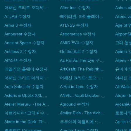
어쌔신 크리드 오디세이 수정자
After Inc. 수정자
ATLAS 수정자
에이리언: 아이솔레이션 수정자
Arma 3 수정자
ATLYSS 수정자
Ampersat 수정자
Astrometica 수정자
Airpor
Ancient Space 수정자
AMID EVIL 수정자
Anstoss 3 수정자
On the Ball 2 수정자
AI*소녀 수정자
As Far As The Eye 수정자
에일리언 홀웨이 수정자
ArkCraft: The Rebirth of the World 수정자
어쌔신 크리드 미라지 수정자
어쌔신 크리드: 로그 수정자
Auto Sale Life 수정자
A Hat in Time 수정자
Asterix & Obelix XXL 3 - The Crystal Menhir 수정자
ANVIL : Vault Breaker 수정자
Atelier Meruru ~The Apprentice of Arland~ DX 수정자
Aground 수정자
아르카니아: 고딕 4 수정자
Atelier Firis - The Alchemist and the Mysterious Journey DX 수정자
Alone in the Dark: The New Nightmare 수정자
루루아의 아틀리에 ~알란드의 연금술사 4~ 수정자
Arctic
벽람항로 Crosswave 수정자
Among Trees 수정자