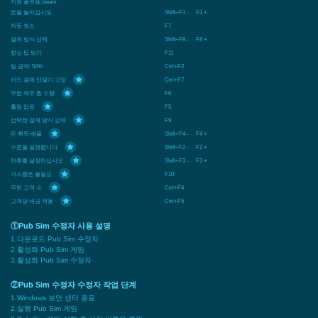
지원 플랫폼:
steam
돈을 늘리십시오
Shift+F1 - F1 +
자동 청소
F7
결제 방식 선택
Shift+F8 - F8 +
항상 팁 받기
F11
팁 금액: 50%
Ctrl+F2
카드 결제 단말기 고장
Ctrl+F7
무한 맥주 통 수량
F6
흘림 없음
F5
선택한 결제 방식 강제
F9
돈 획득 배율
Shift+F4 - F4 +
수준을 설정합니다
Shift+F2 - F2 +
하루를 설정하십시오
Shift+F3 - F3 +
거스름돈 불필요
F10
무한 고객 수
Ctrl+F4
고객당 세금 적용
Ctrl+F5
①Pub Sim 수정자 사용 설명
1.다운로드 Pub Sim 수정자
2.활성화 Pub Sim 게임
3.활성화 Pub Sim 수정자
②Pub Sim 수정자 수정자 작업 단계
1.Windows 보안 센터 종료
2.실행 Pub Sim 게임