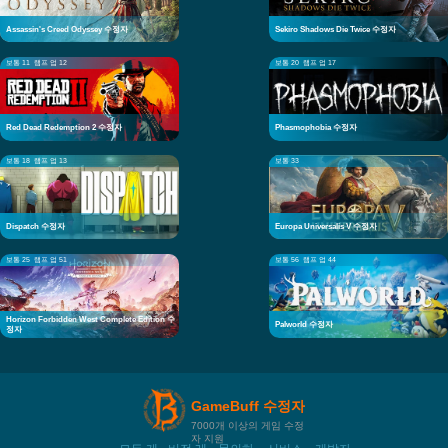
Assassin's Creed Odyssey 수정자
Sekiro Shadows Die Twice 수정자
보통 11
램프 업 12
보통 20
램프 업 17
Red Dead Redemption 2 수정자
Phasmophobia 수정자
보통 18
램프 업 13
보통 33
Dispatch 수정자
Europa Universalis V 수정자
보통 25
램프 업 51
보통 56
램프 업 44
Horizon Forbidden West Complete Edition 수
Palworld 수정자
정자
GameBuff 수정자
7000개 이상의 게임 수정
자 지원