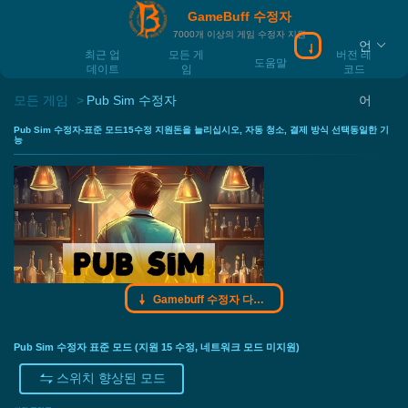
GameBuff 수정자
7000개 이상의 게임 수정자 지원
언
Gamebuff 수정
최근 업
모든 게
버전 레
도움말
데이트
임
코드
모든 게임
Pub Sim 수정자
어
Pub Sim 수정자-표준 모드15수정 지원돈을 늘리십시오, 자동 청소, 결제 방식 선택동일한 기
능
Gamebuff 수정자 다운로드
Pub Sim 수정자 표준 모드 (지원 15 수정, 네트워크 모드 미지원)
스위치 향상된 모드