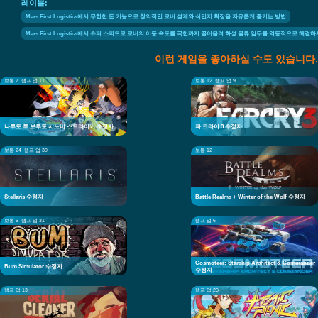
레이블:
Mars First Logistics에서 무한한 돈 기능으로 창의적인 로버 설계와 식민지 확장을 자유롭게 즐기는 방법
Mars First Logistics에서 슈퍼 스피드로 로버의 이동 속도를 극한까지 끌어올려 화성 물류 임무를 역동적으로 해결하
이런 게임을 좋아하실 수도 있습니다.
보통 7
램프 업 11
보통 12
램프 업 9
나루토 투 보루토 시노비 스트라이커 수정자
파 크라이 3 수정자
보통 24
램프 업 39
보통 12
Stellaris 수정자
Battle Realms + Winter of the Wolf 수정자
보통 6
램프 업 31
램프 업 6
Cosmoteer: Starship Architect & Commander
Bum Simulator 수정자
수정자
램프 업 13
램프 업 20