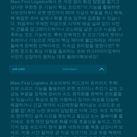
Mars First Logistics에서 돈 걱정 없이 화성 탐험을 즐기고
싶다면 무한한 돈 기능이 핵심 포인트! 이 기능을 활용하면
서보모터부터 로켓 엔진까지 80개 이상의 부품을 즉시 해제
해 복잡한 로버 설계나 화물 운송 임무에 집중할 수 있습니
다. 처음부터 무제한 자금으로 시작해 배송 실패 없이 식민
지 건물을 업그레이드하거나 모노레일 같은 신규 시설을 구
축하는 것도 가능하죠. 특히 반복적인 돈 모으기에서 벗어나
트레이너 기능으로 게임의 핵심 재미에 몰입하려는 게이머
들에게 완벽한 선택이에요. 치트급 편리함을 원한다면? 무
한한 돈으로 화성 지형을 돌파하는 로버 커스터마이징부터
식민지 성장까지 원하는 대로 플레이해보세요!
슈퍼 스피드
LCtrl+Num 2
Mars First Logistics 초보자부터 하드코어 유저까지 주목!
슈퍼 스피드 기능을 활용하면 로켓 엔진이나 추진기 같은 고
성능 부품을 장착해 로버의 속도 최적화를 완벽히 컨트롤할
수 있습니다. 화성의 험한 지형에서 장거리 배송을 단숨에
해결하거나 긴급 계약의 시간제한을 뛰어넘는 스피드로 성
공률 업! 초반 느린 로버의 답답함은 이제 그만, 속도 최적화
로 창의적인 설계 시간을 확보하고 몰입감 있는 플레이를 즐
기세요. 로켓 엔진 탑재로 화물 이동 효율성을 높이고, 전초
기지 탐험 속도까지 챙겨 물류 네트워크를 폭풍 성장시켜 보
세요. 이동 시간 절약은 곧 자금 모으기와 고급 부품 해제의