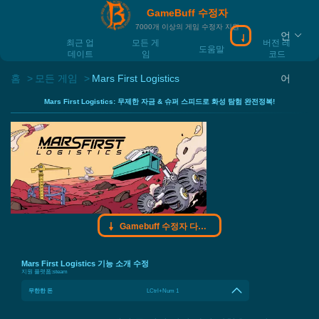
GameBuff 수정자
7000개 이상의 게임 수정자 지원
언
Gamebuff 수정
최근 업
모든 게
버전 레
도움말
데이트
임
코드
홈
모든 게임
Mars First Logistics
어
Mars First Logistics: 무제한 자금 & 슈퍼 스피드로 화성 탐험 완전정복!
Gamebuff 수정자 다운로드
Mars First Logistics 기능 소개 수정
지원 플랫폼:
steam
무한한 돈
LCtrl+Num 1