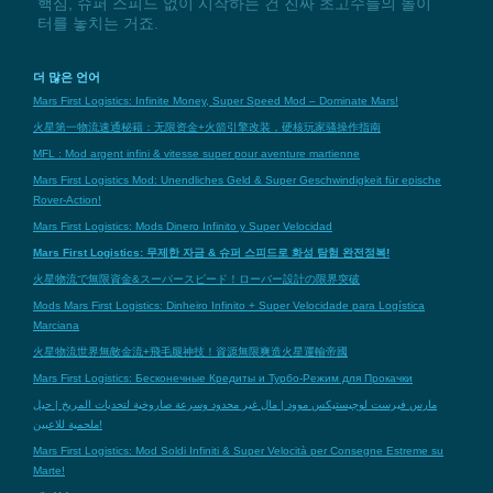
핵심, 슈퍼 스피드 없이 시작하는 건 진짜 초고수들의 놀이
터를 놓치는 거죠.
더 많은 언어
Mars First Logistics: Infinite Money, Super Speed Mod – Dominate Mars!
火星第一物流速通秘籍：无限资金+火箭引擎改装，硬核玩家骚操作指南
MFL : Mod argent infini & vitesse super pour aventure martienne
Mars First Logistics Mod: Unendliches Geld & Super Geschwindigkeit für epische
Rover-Action!
Mars First Logistics: Mods Dinero Infinito y Super Velocidad
Mars First Logistics: 무제한 자금 & 슈퍼 스피드로 화성 탐험 완전정복!
火星物流で無限資金&スーパースピード！ローバー設計の限界突破
Mods Mars First Logistics: Dinheiro Infinito + Super Velocidade para Logística
Marciana
火星物流世界無敵金流+飛毛腿神技！資源無限爽造火星運輸帝國
Mars First Logistics: Бесконечные Кредиты и Турбо-Режим для Прокачки
مارس فيرست لوجيستيكس موود | مال غير محدود وسرعة صاروخية لتحديات المريخ | حيل
ملحمية للاعبين!
Mars First Logistics: Mod Soldi Infiniti & Super Velocità per Consegne Estreme su
Marte!