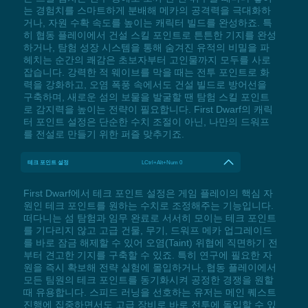
는 경험치를 스마트하게 분배해 메카의 공격력을 극대화하
거나, 자원 수확 속도를 높이는 캐릭터 빌드를 완성하죠. 특
히 협동 플레이에서 건설 스킬 포인트로 튼튼한 기지를 완성
하거나, 탐험 성장 시스템을 통해 숨겨진 유적의 비밀을 파
헤치는 순간의 쾌감은 초보자부터 고인물까지 모두를 사로
잡습니다. 강력한 적 웨이브를 막을 때는 전투 포인트로 화
력을 강화하고, 오염 폭풍 속에서도 건설 빌드로 방어선을
구축하며, 새로운 섬의 보물을 발굴할 땐 탐험 스킬 포인트
로 감지력을 높이는 전략이 필요합니다. First Dwarf의 캐릭
터 포인트 설정은 단순한 수치 조절이 아닌, 나만의 드워프
를 전설로 만들기 위한 퍼즐 맞추기죠.
테크 포인트 설정
LCtrl+Alt+Num 0
First Dwarf에서 테크 포인트 설정은 게임 플레이의 핵심 자
원인 테크 포인트를 원하는 수치로 조정해주는 기능입니다.
떠다니는 섬 탐험과 임무 완료로 서서히 모이는 테크 포인트
를 기다리지 않고 고급 건물, 무기, 드워프 메카 업그레이드
를 바로 잠금 해제할 수 있어 오염(Taint) 위협에 직면하기 전
부터 견고한 기지를 구축할 수 있죠. 특히 연구에 필요한 자
원을 즉시 확보해 전략 실험에 몰입하거나, 협동 플레이에서
모든 팀원의 테크 포인트를 동기화시켜 공정한 경쟁을 원할
때 유용합니다. 스피드 러닝을 선호하는 유저는 메인 퀘스트
진행에 집중하면서도 고급 장비로 바로 전투에 돌입할 수 있