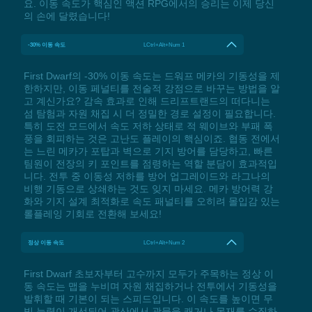
요. 이동 속도가 핵심인 액션 RPG에서의 승리는 이제 당신
의 손에 달렸습니다!
-30% 이동 속도
LCtrl+Alt+Num 1
First Dwarf의 -30% 이동 속도는 드워프 메카의 기동성을 제
한하지만, 이동 페널티를 전술적 강점으로 바꾸는 방법을 알
고 계신가요? 감속 효과로 인해 드리프트랜드의 떠다니는
섬 탐험과 자원 채집 시 더 정밀한 경로 설정이 필요합니다.
특히 도전 모드에서 속도 저하 상태로 적 웨이브와 부패 폭
풍을 회피하는 것은 고난도 플레이의 핵심이죠. 협동 전에서
는 느린 메카가 포탑과 벽으로 기지 방어를 담당하고, 빠른
팀원이 전장의 키 포인트를 점령하는 역할 분담이 효과적입
니다. 전투 중 이동성 저하를 방어 업그레이드와 라그나의
비행 기동으로 상쇄하는 것도 잊지 마세요. 메카 방어력 강
화와 기지 설계 최적화로 속도 패널티를 오히려 몰입감 있는
롤플레잉 기회로 전환해 보세요!
정상 이동 속도
LCtrl+Alt+Num 2
First Dwarf 초보자부터 고수까지 모두가 주목하는 정상 이
동 속도는 맵을 누비며 자원 채집하거나 전투에서 기동성을
발휘할 때 기본이 되는 스피드입니다. 이 속도를 높이면 무
빙 능력이 개선되어 광산에서 광물을 캐거나 목재를 수집하