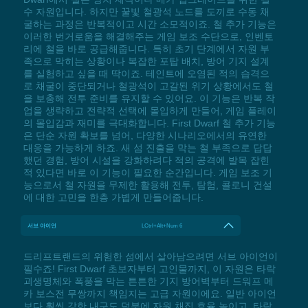
수 자원입니다. 하지만 꿀빛 철광석 노드를 도끼로 수동 채
굴하는 과정은 반복적이고 시간 소모적이죠. 철 추가 기능은
이러한 번거로움을 해결해주는 게임 보조 수단으로, 인벤토
리에 철을 바로 공급해줍니다. 특히 초기 단계에서 자원 부
족으로 막히는 상황이나 복잡한 포탑 배치, 방어 기지 설계
를 실험하고 싶을 때 딱이죠. 테인트에 오염된 적의 습격으
로 채굴이 중단되거나 철광석이 고갈된 위기 상황에서도 철
을 보충해 전투 준비를 유지할 수 있어요. 이 기능은 반복 작
업을 생략하고 전략적 선택에 몰입하게 만들어, 게임 플레이
의 몰입감과 재미를 극대화합니다. First Dwarf 철 추가 기능
은 단순 자원 확보를 넘어, 다양한 시나리오에서의 유연한
대응을 가능하게 하죠. 새 섬 진출을 막는 철 부족으로 답답
했던 경험, 방어 시설을 강화하려다 적의 공격에 발목 잡힌
적 있다면 바로 이 기능이 필요한 순간입니다. 게임 보조 기
능으로서 철 자원을 무제한 활용해 전투, 탐험, 콜로니 건설
에 대한 고민을 한층 가볍게 만들어줍니다.
서브 아이언
LCtrl+Alt+Num 6
드리프트랜드의 위험한 섬에서 살아남으려면 서브 아이언이
필수죠! First Dwarf 초보자부터 고인물까지, 이 자원은 타락
괴생명체와 폭풍을 막는 튼튼한 기지 방어벽부터 드워프 메
카 보스전 무쌍까지 책임지는 고급 자원이에요. 일반 아이언
보다 훨씬 강한 내구도 덕분에 자원 채집 효율 높이고, 타락