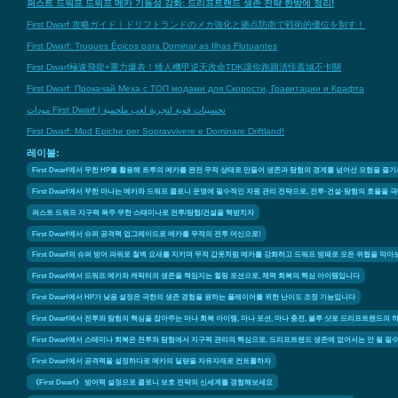
퍼스트 드워프 드워프 메카 기동성 강화: 드리프트랜드 생존 전략 한방에 정리!
First Dwarf 攻略ガイド｜ドリフトランドのメカ強化と拠点防衛で戦術的優位を制す！
First Dwarf: Truques Épicos para Dominar as Ilhas Flutuantes
First Dwarf極速飛龍+重力爆表！矮人機甲逆天改命TDK讓你跑圖清怪蓋城不卡關
First Dwarf: Прокачай Меха с ТОП модами для Скорости, Гравитации и Крафта
مودات First Dwarf | تحسينات قوية لتجربة لعب ملحمية
First Dwarf: Mod Epiche per Sopravvivere e Dominare Driftland!
레이블:
First Dwarf에서 무한 HP를 활용해 트루의 메카를 완전 무적 상태로 만들어 생존과 탐험의 경계를 넘어선 모험을 즐
First Dwarf에서 무한 마나는 메카와 드워프 콜로니 운영에 필수적인 자원 관리 전략으로, 전투·건설·탐험의 효율을
퍼스트 드워프 지구력 폭주 무한 스태미나로 전투/탐험/건설을 핵받치자
First Dwarf에서 슈퍼 공격력 업그레이드로 메카를 무적의 전투 머신으로!
First Dwarf의 슈퍼 방어 파워로 철벽 요새를 지키며 무적 갑옷처럼 메카를 강화하고 드워프 방패로 모든 위협을 막아
First Dwarf에서 드워프 메카와 캐릭터의 생존을 책임지는 힐링 포션으로, 체력 회복의 핵심 아이템입니다
First Dwarf에서 HP가 낮음 설정은 극한의 생존 경험을 원하는 플레이어를 위한 난이도 조정 기능입니다
First Dwarf에서 전투와 탐험의 핵심을 잡아주는 마나 회복 아이템, 마나 포션, 마나 충전, 블루 샷로 드리프트랜드의
First Dwarf에서 스테미나 회복은 전투와 탐험에서 지구력 관리의 핵심으로, 드리프트랜드 생존에 없어서는 안 될 필
First Dwarf에서 공격력을 설정하다로 메카의 딜량을 자유자재로 컨트롤하자
《First Dwarf》 방어력 설정으로 콜로니 보호 전략의 신세계를 경험해보세요