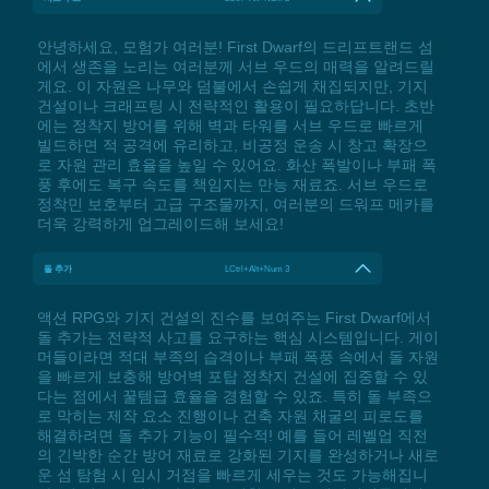
안녕하세요, 모험가 여러분! First Dwarf의 드리프트랜드 섬
에서 생존을 노리는 여러분께 서브 우드의 매력을 알려드릴
게요. 이 자원은 나무와 덤불에서 손쉽게 채집되지만, 기지
건설이나 크래프팅 시 전략적인 활용이 필요하답니다. 초반
에는 정착지 방어를 위해 벽과 타워를 서브 우드로 빠르게
빌드하면 적 공격에 유리하고, 비공정 운송 시 창고 확장으
로 자원 관리 효율을 높일 수 있어요. 화산 폭발이나 부패 폭
풍 후에도 복구 속도를 책임지는 만능 재료죠. 서브 우드로
정착민 보호부터 고급 구조물까지, 여러분의 드워프 메카를
더욱 강력하게 업그레이드해 보세요!
돌 추가
LCtrl+Alt+Num 3
액션 RPG와 기지 건설의 진수를 보여주는 First Dwarf에서
돌 추가는 전략적 사고를 요구하는 핵심 시스템입니다. 게이
머들이라면 적대 부족의 습격이나 부패 폭풍 속에서 돌 자원
을 빠르게 보충해 방어벽 포탑 정착지 건설에 집중할 수 있
다는 점에서 꿀템급 효율을 경험할 수 있죠. 특히 돌 부족으
로 막히는 제작 요소 진행이나 건축 자원 채굴의 피로도를
해결하려면 돌 추가 기능이 필수적! 예를 들어 레벨업 직전
의 긴박한 순간 방어 재료로 강화된 기지를 완성하거나 새로
운 섬 탐험 시 임시 거점을 빠르게 세우는 것도 가능해집니