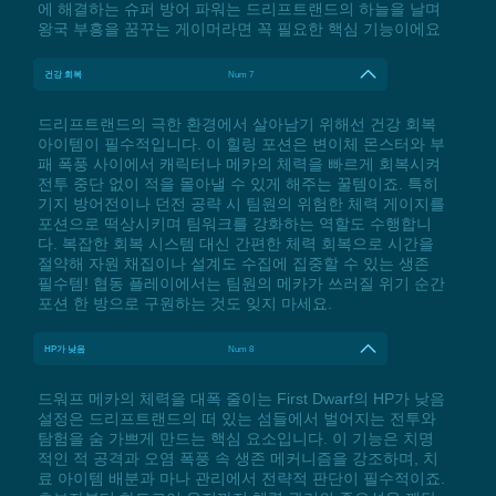
에 해결하는 슈퍼 방어 파워는 드리프트랜드의 하늘을 날며
왕국 부흥을 꿈꾸는 게이머라면 꼭 필요한 핵심 기능이에요
건강 회복
Num 7
드리프트랜드의 극한 환경에서 살아남기 위해선 건강 회복
아이템이 필수적입니다. 이 힐링 포션은 변이체 몬스터와 부
패 폭풍 사이에서 캐릭터나 메카의 체력을 빠르게 회복시켜
전투 중단 없이 적을 몰아낼 수 있게 해주는 꿀템이죠. 특히
기지 방어전이나 던전 공략 시 팀원의 위험한 체력 게이지를
포션으로 떡상시키며 팀워크를 강화하는 역할도 수행합니
다. 복잡한 회복 시스템 대신 간편한 체력 회복으로 시간을
절약해 자원 채집이나 설계도 수집에 집중할 수 있는 생존
필수템! 협동 플레이에서는 팀원의 메카가 쓰러질 위기 순간
포션 한 방으로 구원하는 것도 잊지 마세요.
HP가 낮음
Num 8
드워프 메카의 체력을 대폭 줄이는 First Dwarf의 HP가 낮음
설정은 드리프트랜드의 떠 있는 섬들에서 벌어지는 전투와
탐험을 숨 가쁘게 만드는 핵심 요소입니다. 이 기능은 치명
적인 적 공격과 오염 폭풍 속 생존 메커니즘을 강조하며, 치
료 아이템 배분과 마나 관리에서 전략적 판단이 필수적이죠.