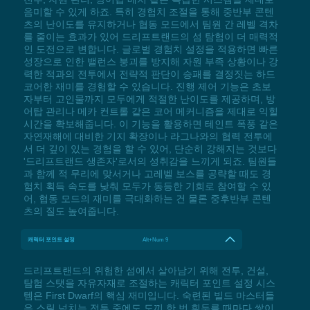
음미할 수 있게 하죠. 특히 경험치 조절을 통해 중반부 콘텐
츠의 난이도를 유지하거나 협동 모드에서 팀원 간 레벨 격차
를 줄이는 효과가 있어 드리프트랜드의 섬 탐험이 더 매력적
인 도전으로 변합니다. 글로벌 경험치 설정을 적용하면 빠른
성장으로 인한 밸런스 붕괴를 방지해 자원 부족 상황이나 강
력한 적과의 전투에서 전략적 판단이 승패를 결정짓는 하드
코어한 재미를 경험할 수 있습니다. 진행 제어 기능은 초보
자부터 고인물까지 모두에게 적절한 난이도를 제공하며, 방
어탑 관리나 메카 컨트롤 같은 코어 메커니즘을 제대로 익힐
시간을 확보해줍니다. 이 기능을 활용하면 테인트 폭풍 같은
자연재해에 대비한 기지 확장이나 라그나와의 협력 전투에
서 더 깊이 있는 경험을 할 수 있어, 단순히 강해지는 것보다
'드리프트랜드 생존자'로서의 성취감을 느끼게 되죠. 팀원들
과 함께 적 무리에 맞서거나 고레벨 보스를 공략할 때도 경
험치 획득 속도를 낮춰 모두가 동등한 기회로 참여할 수 있
어, 협동 모드의 재미를 극대화하는 건 물론 중후반부 콘텐
츠의 질도 높여줍니다.
캐릭터 포인트 설정
Alt+Num 9
드리프트랜드의 위험한 섬에서 살아남기 위해 전투, 건설,
탐험 스탯을 자유자재로 조절하는 캐릭터 포인트 설정 시스
템은 First Dwarf의 핵심 재미입니다. 숙련된 빌드 마스터들
은 스릴 넘치는 전투 중에도 도끼 한 번 휘두를 때마다 쌓이