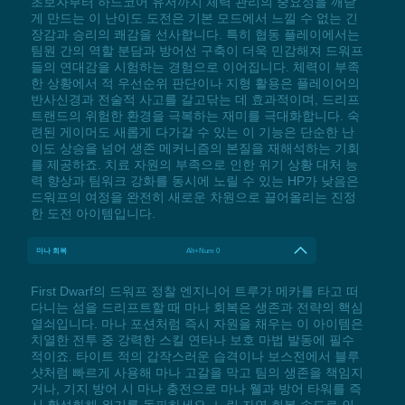
초보자부터 하드코어 유저까지 체력 관리의 중요성을 깨닫
게 만드는 이 난이도 도전은 기본 모드에서 느낄 수 없는 긴
장감과 승리의 쾌감을 선사합니다. 특히 협동 플레이에서는
팀원 간의 역할 분담과 방어선 구축이 더욱 민감해져 드워프
들의 연대감을 시험하는 경험으로 이어집니다. 체력이 부족
한 상황에서 적 우선순위 판단이나 지형 활용은 플레이어의
반사신경과 전술적 사고를 갈고닦는 데 효과적이며, 드리프
트랜드의 위험한 환경을 극복하는 재미를 극대화합니다. 숙
련된 게이머도 새롭게 다가갈 수 있는 이 기능은 단순한 난
이도 상승을 넘어 생존 메커니즘의 본질을 재해석하는 기회
를 제공하죠. 치료 자원의 부족으로 인한 위기 상황 대처 능
력 향상과 팀워크 강화를 동시에 노릴 수 있는 HP가 낮음은
드워프의 여정을 완전히 새로운 차원으로 끌어올리는 진정
한 도전 아이템입니다.
마나 회복
Alt+Num 0
First Dwarf의 드워프 정찰 엔지니어 트루가 메카를 타고 떠
다니는 섬을 드리프트할 때 마나 회복은 생존과 전략의 핵심
열쇠입니다. 마나 포션처럼 즉시 자원을 채우는 이 아이템은
치열한 전투 중 강력한 스킬 연타나 보호 마법 발동에 필수
적이죠. 타이트 적의 갑작스러운 습격이나 보스전에서 블루
샷처럼 빠르게 사용해 마나 고갈을 막고 팀의 생존을 책임지
거나, 기지 방어 시 마나 충전으로 마나 웰과 방어 타워를 즉
시 활성화해 위기를 돌파하세요. 느린 자연 회복 속도로 인