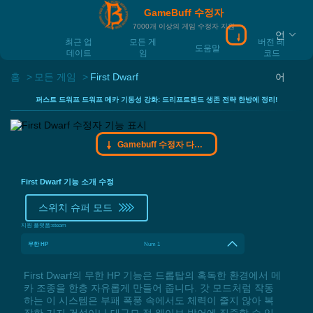
GameBuff 수정자
7000개 이상의 게임 수정자 지원
언
Gamebuff 수정
최근 업
모든 게
버전 레
도움말
데이트
임
코드
홈
모든 게임
First Dwarf
어
퍼스트 드워프 드워프 메카 기동성 강화: 드리프트랜드 생존 전략 한방에 정리!
Gamebuff 수정자 다운로드
First Dwarf 기능 소개 수정
스위치 슈퍼 모드
지원 플랫폼:
steam
무한 HP
Num 1
First Dwarf의 무한 HP 기능은 드롭탑의 혹독한 환경에서 메
카 조종을 한층 자유롭게 만들어 줍니다. 갓 모드처럼 작동
하는 이 시스템은 부패 폭풍 속에서도 체력이 줄지 않아 복
잡한 기지 건설이나 대규모 적 웨이브 방어에 집중할 수 있