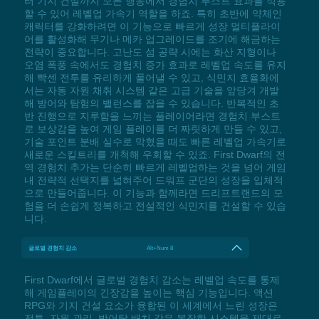
터 기지 건설까지 모든 행동에서 경험치 부스트 효과를 적용
할 수 있어 레벨업 가속기 역할을 하죠. 특히 초반에 약체인
캐릭터를 강화하려면 이 기능으로 빠르게 성장 멀티플라이
어를 활성화해 무기나 메카 업그레이드를 조기에 해금하는
전략이 중요합니다. 고난도 섬 공략 시에는 화산 지형이나
오염 폭풍 속에서도 경험치 증가 효과로 레벨업 속도를 유지
해 빡센 전투를 유리하게 풀어낼 수 있고, 식민지 효율화에
서는 자동 자원 채취 시스템 같은 고급 기술을 앞당겨 개발
해 방어와 탐험의 밸런스를 잡을 수 있습니다. 반복적인 초
반 진행으로 지루함을 느끼는 플레이어라면 경험치 부스트
로 보상감을 높여 게임 플레이를 더 짜릿하게 만들 수 있고,
기술 포인트 분배 실수로 막혔을 때도 빠른 레벨업 가속기로
새로운 스킬트리를 개척해 우회할 수 있죠. First Dwarf의 전
역 경험치 추가는 단순히 빠르게 레벨업하는 것을 넘어 게임
내 전략적 선택지를 넓혀주어 드워프 군단의 성장을 입체적
으로 만들어줍니다. 이 기능과 함께라면 드리프트랜드의 모
험을 더 손쉽게 정복하고 전설적인 식민지를 건설할 수 있습
니다.
글로벌 경험치 감소
Alt+Num 8
First Dwarf에서 글로벌 경험치 감소는 레벨업 속도를 통제
해 게임플레이의 긴장감을 높이는 핵심 기능입니다. 액션
RPG와 기지 건설 요소가 융합된 이 세계에서 느린 성장은
전투, 자원 관리, 방어탑 배치 같은 복잡한 시스템을 제대로