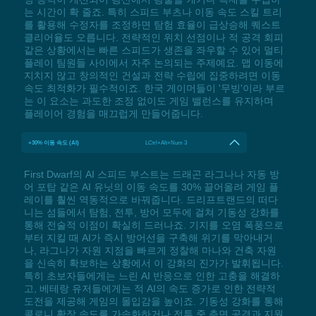
는 시간이 확 줄죠. 특히 스피드 부츠나 이동 속도 스킬 트리
를 활용해 수정자를 조정하면 탐험 효율이 급상승해 퀘스트
클리어율도 오릅니다. 전략적인 위치 선점이나 적 공격 회피
같은 상황에서는 빠른 스피드가 생존을 좌우할 수 있어 멀티
플레이 팀원들 사이에서 자주 논의되는 주제예요. 맵 이동에
지치지 않고 창의적인 건설과 전략 수립에 집중하려면 이동
속도 최적화가 필수적이죠. 한국 게이머들이 '무빙'이라 부르
는 이 요소는 과도한 조정 없이도 게임 밸런스를 유지하며
플레이어 경험을 매끄럽게 만들어줍니다.
+30% 이동 속도 (AI)
LCtrl+Alt+Num 3
First Dwarf의 AI 스피드 부스트는 드래곤 라그나나 자동 방
어 포탑 같은 AI 유닛의 이동 속도를 30% 끌어올려 게임 플
레이를 훨씬 역동적으로 바꿔줍니다. 드리프트랜드의 떠다
니는 섬들에서 탐험, 전투, 방어 모두에 걸쳐 기동성 강화를
통해 전술적 이점이 확실히 드러나죠. 기지를 오염 폭풍으로
부터 지킬 때 AI가 즉시 방어선을 구축해 위기를 막아내거
나, 라그나가 자원 지점을 빠르게 정찰해 마나와 건축 자원
을 신속히 확보하는 상황에서 이 강화의 진가가 발휘됩니다.
특히 초보자들에게는 느린 AI 반응으로 인한 고충을 해결하
고, 베테랑 유저들에게는 적 AI의 속도 증가로 인한 전략적
도전을 제공해 게임의 몰입감을 높이죠. 기동성 강화를 통해
콜로니 확장 속도를 가속화하거나 전투 중 측면 공격과 지원