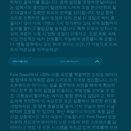
략적인 플레이를 돕습니다. 중력 설정을 조정하면 날아다니
는 섬에서의 움직임이 일관되게 느껴져 오염 몬스터와의 킬
각 대결에서 정확한 회피와 반격을 선사합니다. 정상 중력
모드로 전환하면 물리 조정에 따라 건설 시 포탑과 벽이 흔
들리지 않아 타워 디펜스 기지 짓기부터 고대 유적 탐험까지
실수를 줄이고 몰입감을 높여줍니다. 특히 드워프 망치나 조
상의 곡괭이 사용 시 반동 조절이 쉬워지고, 오염 폭풍 속에
서도 안정적인 메카 컨트롤이 가능해져 생존률이 확 오릅니
다. 변동 중력에서 오는 허세 꺾이는 순간, 이 기능으로 드워
프의 자존심을 지켜보세요!
+30% 이동 속도
LCtrl+Alt+Num 0
First Dwarf에서 +30% 이동 속도를 적용하면 드워프 메카가
맵 탐색에 최적화된 광속 드리프트 기계로 변신합니다. 드리
프트랜드의 떠다니는 섬을 질주하며 자원을 빠르게 확보하
거나 전투 중 적의 킬캠을 따돌리는 무빙샷을 선보일 수 있
죠. 기동성이 떨어지는 메카는 탐험 중에도 답답하고, 적의
습격에 취약한데 이 속성으로 모든 상황에서 유리한 위치를
선점하세요. 맵 탐색 효율성을 높여 기지 건설과 방어 시설
배치에 집중할 수 있으며, 화산 폭발이나 타인트 폭풍 같은
긴급 상황에서도 즉각 대응이 가능합니다. First Dwarf 초보
자부터 하드코어 유저까지 느린 이동에 의한 스트레스를 날
려버리고 게임 내 모든 시스템을 속도감 있게 컨트롤해 보세