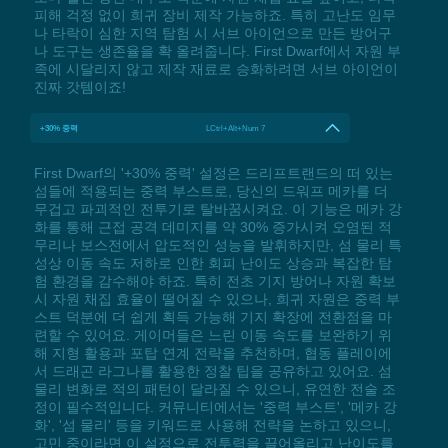
피해 걱정 없이 희귀 장비 제작 가능하죠. 특히 고난도 임무
나 타락이 심한 지역 탐험 시 서브 아이언으로 만든 방어구
나 도구는 생존율을 확 올려줍니다. First Dwarf에서 자원 부
족에 시달리지 않고 제작 재료로 승화하려면 서브 아이언이
진짜 갓템이죠!
+30% 중력
LCtrl+Alt+Num 7
First Dwarf의 '+30% 중력' 설정은 드리프트랜드의 떠 있는
섬들에 적용되는 중력 부스트로, 당신의 드워프 메카를 더
무겁고 파괴적인 전투기로 탈바꿈시켜요. 이 기능은 메카 강
화를 통해 근접 공격 데미지를 약 30% 증가시켜 오염된 적
무리나 보스전에서 압도적인 성능을 발휘하지만, 섬 물리 특
성상 이동 속도 저하로 인한 회피 난이도 상승과 복잡한 탐
험 환경을 감수해야 하죠. 특히 전초 기지 방어나 자원 확보
시 자원 채집 효율이 떨어질 수 있으나, 희귀 자원은 중력 부
스트 덕분에 더 쉽게 획득 가능해 기지 확장에 전환점을 마
련할 수 있어요. 게이머들은 느린 이동 속도를 보완하기 위
해 지형 활용과 포탑 연계 전략을 추천하며, 협동 플레이에
서 드래곤 라그나를 활용한 정찰 팁을 공유하고 있어요. 섬
물리 변화로 적의 패턴이 달라질 수 있으니, 유연한 전술 조
정이 필수적입니다. 커뮤니티에서는 '중력 부스트', '메카 강
화', '섬 물리' 등을 키워드로 사용해 전략을 논하고 있으니,
고민 중이라면 이 설정으로 전투력을 끌어올리고 난이도를