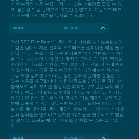
어 반복적인 자원 수집 과정에서 오는 피로감을 줄일 수 있
죠. 잘못된 기술 선택으로 막혔던 진행도 이 기능으로 빠르
게 복구해 게임 흐름을 유지할 수 있습니다.
목재 추가
LCtrl+Alt+Num 1
액션 RPG First Dwarf의 목재 추가 기능은 드리프트랜드의
위험한 섬에서 자원 관리의 스트레스를 날려버릴 핵심 솔루
션입니다. 나무를 직접 베는 번거로움 없이 인벤토리에 목재
를 즉시 공급받아 방어 포탑, 메카 업그레이드, 기지 확장을
순식간에 완료할 수 있죠. 특히 초반 기지 건설 시 목재 채집
에 소비되는 시간을 줄여 타락한 적의 습격에 대비하거나,
자동 채집 장치를 기다리는 동안 전략적 설계를 실험할 수
있는 여유를 제공합니다. 자원 부족으로 인한 진행 차단 상
황에서도 목재 추가를 활용하면 파괴된 구조물을 즉시 복구
하며 팀원들과의 협동 플레이를 이어갈 수 있어요. 이 기능
은 단순한 편의 도구를 넘어, 게임의 핵심 재미인 탐험과 전
투에 집중할 수 있는 자유도를 높여주는 역할을 합니다. 초
보자든 베테랑이든, 목재 채집의 반복성에서 벗어나 기지 건
설의 창의성을 발휘하고 싶다면 이 기능을 필수적으로 활용
해 보세요. 드워프 메카의 진화를 경험할 수 있는 열쇠입니
다.
서브 우드
LCtrl+Alt+Num 2