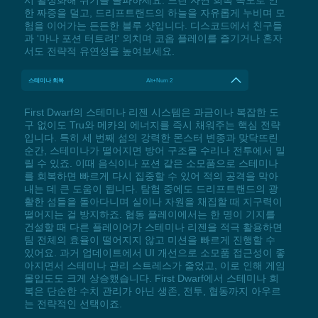
한 짜증을 덜고, 드리프트랜드의 하늘을 자유롭게 누비며 모
험을 이어가는 든든한 블루 샷입니다. 디스코드에서 친구들
과 '마나 포션 터트려!' 외치며 코옵 플레이를 즐기거나 혼자
서도 전략적 유연성을 높여보세요.
스테미나 회복
Alt+Num 2
First Dwarf의 스테미나 리젠 시스템은 과금이나 복잡한 도
구 없이도 Tru와 메카의 에너지를 즉시 채워주는 핵심 전략
입니다. 특히 세 번째 섬의 강력한 몬스터 변종과 맞닥뜨린
순간, 스테미나가 떨어지면 방어 구조물 수리나 전투에서 밀
릴 수 있죠. 이때 음식이나 포션 같은 소모품으로 스테미나
를 회복하면 빠르게 다시 집중할 수 있어 적의 공격을 막아
내는 데 큰 도움이 됩니다. 탐험 중에도 드리프트랜드의 광
활한 섬들을 돌아다니며 실이나 자원을 채집할 때 지구력이
떨어지는 걸 방지하죠. 협동 플레이에서는 한 명이 기지를
건설할 때 다른 플레이어가 스테미나 리젠을 적극 활용하면
팀 전체의 효율이 떨어지지 않고 미션을 빠르게 진행할 수
있어요. 과거 업데이트에서 UI 개선으로 소모품 접근성이 좋
아지면서 스테미나 관리 스트레스가 줄었고, 이로 인해 게임
몰입도도 크게 상승했습니다. First Dwarf에서 스테미나 회
복은 단순한 수치 관리가 아닌 생존, 전투, 협동까지 아우르
는 전략적인 선택이죠.