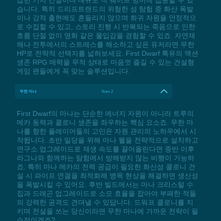
습니다. 특히 드리프트랜드의 위험한 섬 탐험 중 화산 폭발
이나 강적 출현에도 흔들리지 않으며 희귀 자원을 안정적으
로 수집할 수 있고, 스토리 진행 시 반복되는 죽음으로 인한
흐름 단절 없이 영화 같은 몰입감을 경험할 수 있죠. 자연재
해나 전투에서의 스트레스를 해소하고 싶은 유저라면 무한
HP로 전략적 선택지를 넓혀보세요. First Dwarf 특유의 액션
생존 RPG 매력을 무적 상태로 마음껏 즐길 수 있는 건설형
게임 팬들에게 꼭 맞는 솔루션입니다.
무한 마나
Num 2
First Dwarf의 마나는 단순한 에너지 자원이 아니라 트루의
메카 동력과 콜로니 생존을 좌우하는 핵심 요소죠. 무한 마
나를 향한 플레이어들의 고민은 자원 관리의 노하우에서 시
작됩니다. 초반 밀당을 위해 마나 웰을 전략적으로 설치하고
연구소 업그레이드로 재생 속도를 끌어올린다면 중반 이후
라그나와 함께하는 탐험에서 방해받지 않는 비행이 가능하
죠. 특히 마나 메카의 전력 공급이 필요한 화산섬 콜로니 건
설 시 파이프 연결을 최적화해 병목 현상을 해결하면 생산성
을 폭발시킬 수 있어요. 후반 빌드에서는 마나 크리스털 수
집과 드래곤 업그레이드로 소모 효율을 잡아야 부패한 적들
의 강력한 공격도 견뎌낼 수 있답니다. 드워프 콜로니를 지
키며 전설을 쓰는 당신이라면 무한 마나에 가까운 전략이 필
수적이겠죠?