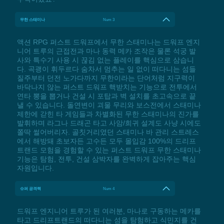
무한 스태미나
Num 3
액션 RPG 퍼스트 드워프에서 무한 스태미나는 드워프 엔지
니어 트루의 근접전과 마나 동력 메카 조작은 물론 석궁 발
사와 특수기 사용 시 끊김 없는 플레이를 핵심으로 삼습니
다. 곡괭이 휘두르다 숨차서 멈추는 일 없이 떠다니는 섬들
질주부터 던전 노가다까지 무한이라는 단어처럼 지구력이
바닥나지 않는 퍼스트 드워프 핵받치는 기능으로 전투에서
연타 뽕을 뽑거나 건설 시 포탑과 벽 설치를 초고속으로 끝
낼 수 있습니다. 돌연변이 괴물 무리와 보스전에서 스태미나
제한에 갇힌 타 게임들과 차별화된 무한 스태미나의 진가를
발휘하며 라그나 드래곤 타고 사암/희귀 설계도 사냥 시에도
쫄딱 썰어버리자. 골칫거리였던 스태미나 바 관리 스트레스
에서 해방돼 초보자든 고수든 모두 몰입감 100%의 드리프
트랜드 모험을 경험할 수 있는 퍼스트 드워프 무한 스태미나
기능은 탐험, 전투, 건설 삼박자를 완벽하게 잡아주는 핵심
자원입니다.
슈퍼 공격력
Num 4
드워프 엔지니어 트루가 된 여러분, 마나로 구동하는 메카를
타고 드리프트랜드의 떠다니는 섬을 탐험하고 식민지를 건