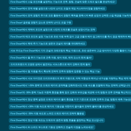
First Dwarf에서 스킬 포인트를 설정하는 기능으로 전투, 탐험, 건설에 맞춘 드워프 빌드를 완성하세요!
First Dwarf에서 전역 레벨 설정으로 나만의 난이도 조절과 게임 커스터마이징을 경험하세요
First Dwarf에서 전역 경험치 추가로 모든 활동에서 경험치 획득을 증폭시켜 빠른 성장과 강력한 스킬 해금을 가능하
First Dwarf 글로벌 경험치 감소로 전략적 난이도 조절 구현
First Dwarf에서 캐릭터 포인트 설정으로 나만의 드워프를 전설로 성장시키는 전략
First Dwarf의 테크 포인트 설정 기능으로 초반 자원 부족 없이 고급 건물과 메카 업그레이드를 즉시 잠금 해제하여 
First Dwarf에서 목재 추가 기능으로 생존과 건설의 재미를 극대화하세요
서브 우드는 First Dwarf에서 기지 건설과 크래프팅의 핵심 자원으로, 초반 생존부터 고급 방어까지 다양한 활용이
First Dwarf에서 돌 추가 기능으로 건축 자원, 방어 재료, 제작 요소의 한계 돌파!
드리프트랜드의 오염된 섬에서 발견되는 서브스톤으로 메카 강화의 한계 돌파
First Dwarf에서 철 자원을 즉시 확보해 전략적 전투와 탐험에 집중할 수 있는 핵심 기능
First Dwarf에서 서브 아이언은 드리프트랜드의 희귀 자원으로, 타락 저항성과 뛰어난 내구성을 자랑하는 핵심 제작
First Dwarf에서 '+30% 중력'은 드워프 메카의 공격력을 강화하면서도 이동 속도를 조절해야 하는 전략적 선택입니다
First Dwarf의 -30% 중력 기능은 저중력 환경을 통해 점프 강화와 부유감을 제공해 수직 탐험과 전투 전략을 혁신
First Dwarf에서 정상 중력 설정은 드워프 메카의 물리 환경을 지구 기준으로 조정해 전투와 건설, 탐험의 예측 가
First Dwarf에서 +30% 이동 속도로 메카의 기동성을 극한까지 끌어올려 전략적 플레이를 완성하세요
First Dwarf에서 -30% 이동 속도로 느려진 드워프 메카의 전략적 활용법
First Dwarf에서 정상 이동 속도는 드워프의 생존과 탐험 효율을 결정하는 핵심 요소입니다
First Dwarf에서 AI 스피드 부스트로 기동성 강화하고 전술적 이점을 노려보세요!