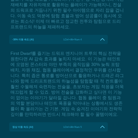
재배치를 자유자재로 활용하는 플레이가 가능해지니, 전설
의 드워프로 거듭나기 위한 필수 아이템으로 자리 잡을 겁니
다. 이동 속도 덕분에 탐험 효율과 방어 성공률이 동시에 오
르는 희소식! 이제 더 빠르고 정교한 전투와 탐험으로 드리
프트랜드의 하늘을 제패하세요.
-30% 이동 속도 (AI)
LCtrl+Alt+Num 4
First Dwarf를 즐기는 드워프 엔지니어 트루의 핵심 전략을
원한다면 AI 감속 효과를 놓치지 마세요. 이 기능은 테인트
에 오염된 몬스터와 야만 부족의 움직임을 30% 늦춰 포탑
배치, 자원 채집, 협동 플레이에서 결정적인 우위를 선사합
니다. 특히 좁은 통로를 방어선으로 활용하거나 드래곤 라그
나와 함께 드리프트랜드의 하늘섬을 탐험할 때 적 컨트롤이
훨씬 수월해져 숙련자는 전술을, 초보자는 게임 적응을 더욱
매끄럽게 할 수 있죠. 방어 전술을 강화하고 싶다면 이 기능
이 없이는 이야기가 달라질 겁니다. 협동 플레이 중 팀원과
의 역할 분담이나 테인트 폭풍을 막아내는 상황에서도 생존
률이 확 올라가는 건 기본. 게임 속 숨겨진 이야기와 전략적
깊이를 만끽하려면 반드시 체크해야 할 필수 꿀템이에요.
정상 이동 속도 (AI)
LCtrl+Alt+Num 5