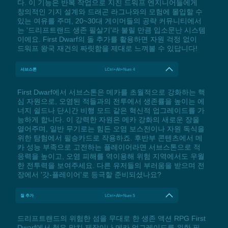
다. 이 기능은 반복 작업으로 지친 드워프 엔지니어들에게
창의적인 기지 설계와 드래곤 라그나와의 모험에 몰입할 수
있는 여유를 주며, 20~30대 게이머들의 공략 커뮤니티에서
는 '드리프트랜드 생존 필살기'라 불릴 만큼 입소문난 시스템
이에요. First Dwarf의 돌 추가를 활용하면 자원 걱정 없이
드워프 왕국 재건의 짜릿함을 제대로 느껴볼 수 있답니다!
서브스톤
LCtrl+Alt+Num 4
First Dwarf에서 서브스톤은 메카를 초월적으로 강화하는 핵
심 자원으로, 오염된 적들과의 전투에서 생존률을 높이는 에
너지 쉴드나 단시간 비행 모드 같은 혁신적 업그레이드를 가
능하게 합니다. 이 강력한 자원은 메카 강화의 새로운 장을
열어주며, 일반 무기로는 힘든 오염 보스전이나 자원 독식을
위한 탐험에서 필승카드로 작용하죠. 후반부 콘텐츠에서 메
카 성능 부족으로 고전하는 플레이어라면 서브스톤으로 적
응력을 높이고, 오염 피해를 역이용해 위험 지역에서도 우월
한 전투력을 보여주세요. 다른 유저들의 부러움을 받으며 전
장에서 '갓-플레이어'로 등극할 준비되셨나요?
철 추가
LCtrl+Alt+Num 5
드리프트랜드의 위험한 섬을 무대로 한 생존 액션 RPG First
Dwarf에서 철은 망치 제작이나 메카 업그레이드를 위한 필