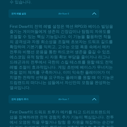
수 있습니다.
전역 레벨 설정
Alt+Num 6
First Dwarf의 전역 레벨 설정은 액션 RPG와 베이스 빌딩을
즐기는 게이머들에게 생존의 긴장감이나 탐험의 자유도를
조절할 수 있는 핵심 기능입니다. 이 기능을 활용하면 적들
의 공격성과 자원 희소성을 조절해 초보자는 드워프 길드를
확장하며 기본기를 익히고, 고수는 오염 폭풍 속에서 메카
전투와 비행선 운용을 통한 하드코어 생존을 즐길 수 있죠.
에스코임 유적 탐험 시 자원 확보 부담을 줄이거나 라그나
드래곤과의 전투에서 극한의 스킬 테스트를 원할 때도 전역
레벨 조절이 효과적입니다. 게임 초반에 베이스가 무너지는
좌절 없이 체계를 구축하거나, 이미 익숙한 플레이어가 더
치열한 전략적 선택을 요구하는 플레이를 원할 때 이 기능은
드립랜드의 떠다니는 섬들에서 자신만의 모험을 완성하는
열쇠입니다.
전역 경험치 추가
Alt+Num 7
First Dwarf의 드워프 트루가 메카를 타고 드리프트랜드의
섬을 정복하려면 전역 경험치 추가 기능이 핵심입니다. 전투
에서 오염된 적을 무찔거나 탐험 중 자원을 채집하는 순간부