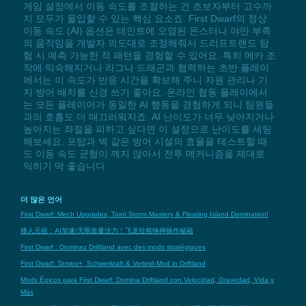
게임 설정에서 이동 속도를 조절하는 건 초보자부터 고수까
지 모두가 몰입할 수 있는 핵심 요소죠. First Dwarf의 정상
이동 속도 (AI) 옵션은 테인트에 오염된 몬스터나 야만 부족
의 움직임을 개발자 의도대로 조정해줘서 드리프트랜드 탐
험 시 예측 가능한 적 패턴을 경험할 수 있어요. 특히 메카 조
작에 익숙해지거나 라그나 드래곤과 협력하는 초반 플레이
에서는 이 속도가 반응 시간을 확보해 주니 자원 관리나 기
지 방어 배치를 신경 쓰기 좋아요. 온라인 협동 플레이에서
는 모든 플레이어가 동일한 AI 행동을 경험하게 되니 팀원들
과의 호흡도 더 매끄러워지죠. AI 난이도가 너무 낮아지거나
높아지는 좌절을 피하고 싶다면 이 설정으로 난이도를 세팅
해보세요. 포탑과 벽 같은 방어 시설의 효율을 테스트할 때
도 이동 속도 균형이 깨지 않아서 전투 메커니즘을 제대로
익히기 딱 좋습니다.
더 많은 언어
First Dwarf: Mech Upgrades, Taint Storm Mastery & Floating Island Domination!
矮人元祖：AI加速/无限血量法力！飞龙拉格纳神操作秘籍
First Dwarf : Dominez Driftland avec des mods stratégiques
First Dwarf: Tempo+, Schwerkraft & Verteid-Mod in Driftland
Mods Épicos para First Dwarf: Domina Driftland con Velocidad, Gravedad, Vida y
Más