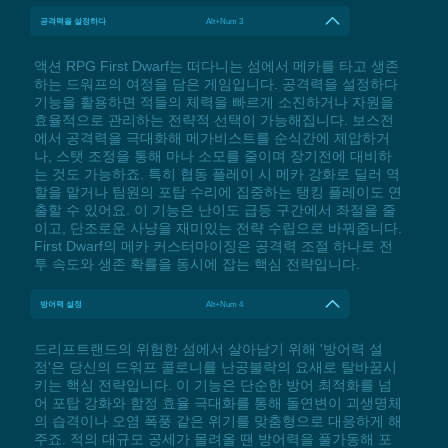
공격력을 설정하다
Alt+Num 3
액션 RPG First Dwarf는 떠다니는 섬에서 메카를 타고 생존
하는 드워프의 여정을 담은 게임입니다. 공격력을 설정하다
기능을 활용하면 적들의 체력을 빠르게 소진하거나 자원을
효율적으로 관리하는 전략적 선택이 가능해집니다. 보스전
에서 공격력을 극대화해 메가비스트를 순식간에 제압하거
나, 스탯 조정을 통해 마나 소모를 줄이며 장기전에 대비하
는 것도 가능하죠. 특히 협동 플레이 시 메카 강화로 딜러 역
할을 맡거나 팀원의 포탑 수리에 집중하는 탱킹 플레이도 연
출할 수 있어요. 이 기능은 난이도 급등 구간에서 좌절을 줄
이고, 단조로운 사냥을 재미있는 전략 수립으로 바꿔줍니다.
First Dwarf의 메카 커스터마이징은 공격력 조절 하나로 전
투 속도와 생존 확률을 동시에 잡는 핵심 전략입니다.
방어력 설정
Alt+Num 4
드리프트랜드의 위험한 섬에서 살아남기 위해 '방어력 설
정'은 당신의 드워프 콜로니를 난공불락의 요새로 탈바꿈시
키는 핵심 전략입니다. 이 기능은 단순한 방어 최적화를 넘
어 포탑 강화와 함정 효율 극대화를 통해 돌연변이 괴생명체
의 습격이나 오염 폭풍 같은 위기를 맞춤형으로 대응하게 해
주죠. 적의 대규모 공세가 몰려올 땐 방어력을 풀가동해 포