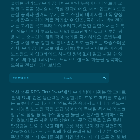
설하는 건가요? 슈퍼 공격력은 야만 부족이나 테인트에 오
염된 괴물을 상대할 때 핵심 전략이에요. 메카 업그레이드로
근접 공격과 원거리 무기, 특수 스킬의 데미지를 대폭 향상
시켜 짧은 시간에 적을 정리할 수 있죠. 특히 기지 방어전에
서는 고위협 목표부터 녹여버리고, 위험한 탐험에서는 매복
한 적을 데미지 부스트로 제압! 보스전에선 길고 지루한 싸
움 대신 순식간에 체력 깎아 승리를 차지하세요. 초반부에
자원 채집 도중 강한 적 만나 빈손으로 돌아오는 짜증스러운
경험, 슈퍼 공격력으로 해결 가능! 후반부 까다로운 미션과
보스전도 이 업그레이드 하나면 장벽 없이 밀고 나갈 수 있
어요. 메카 업그레이드로 드리프트랜드의 하늘을 정복하는
드워프 전설이 되어보세요!
슈퍼 방어 파워
Num 5
액션 생존 RPG First Dwarf에서 슈퍼 방어 파워는 말 그대로
'철벽 요새' 같은 생존력을 제공합니다 드워프 메카를 조종하
는 트루나 라그나가 테이인트 폭풍 속에서도 버티게 만드는
이 기능은 보스전 직전 포탑 방어선이 무너질 위기나 에스코
임 유적 탐험 중 독가스 함정을 뚫을 때 진가를 발휘하죠 특
히 초보자들은 자원 부족 상황에서 무적 갑옷을 입은 듯한
안정감을 느낄 수 있고 메카 손상 걱정 없이 전략 실험까지
가능해집니다 드워프 방패가 적 공격을 막는 건 기본, 화산
폭발 직전 기지 수리를 위한 시간 벌기까지! 이 모든 걸 한 번