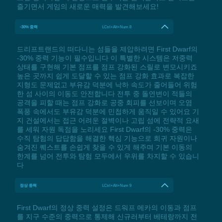
즐기면서 게임의 새로운 매력을 발견해보세요!
-30% 중력
LCtrl+Alt+Num 8
드리프트랜드의 떠다니는 섬들을 제압하려면 First Dwarf의
-30% 중력 기능이 필수입니다 이 특별한 시스템은 저중력
상태를 구현해 기본 점프를 점프 강화된 스릴로 변모시키죠
높은 곳까지 쉽게 도달할 수 있는 점프 강화 효과로 복잡한
지형도 문제없고 부유감 덕분에 낙하 속도가 줄어들어 위험
한 섬 사이의 이동도 안전합니다 전투 중 돌연변이 적들의
공격을 피할 때는 점프 강화로 공중 회피를 선보이며 오염
폭풍 속에서도 부유감 덕분에 민첩하게 움직일 수 있어요 기
지 건설에서는 접근 어려운 절벽이나 고립 섬에 전략적 요새
를 세워 자원 독점을 노리세요 First Dwarf의 -30% 중력은
수직 탐험의 답답함을 해결한 핵심 기능으로 희귀 자원이나
숨겨진 퀘스트를 손쉽게 찾을 수 있게 해주며 기본 이동의
한계를 넘어 전투와 탐험 모두에서 우위를 차지할 수 있습니
다
정상 중력
LCtrl+Alt+Num 9
First Dwarf의 정상 중력 설정은 드워프 메카의 이동과 점프
를 지구 수준의 중력으로 통제해 신규러부터 베테랑까지 전