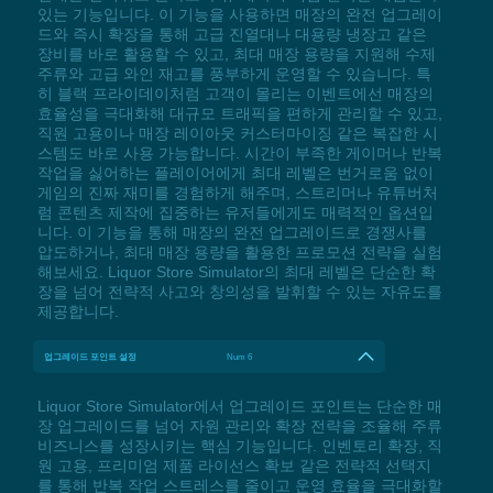
있는 기능입니다. 이 기능을 사용하면 매장의 완전 업그레이
드와 즉시 확장을 통해 고급 진열대나 대용량 냉장고 같은
장비를 바로 활용할 수 있고, 최대 매장 용량을 지원해 수제
주류와 고급 와인 재고를 풍부하게 운영할 수 있습니다. 특
히 블랙 프라이데이처럼 고객이 몰리는 이벤트에선 매장의
효율성을 극대화해 대규모 트래픽을 편하게 관리할 수 있고,
직원 고용이나 매장 레이아웃 커스터마이징 같은 복잡한 시
스템도 바로 사용 가능합니다. 시간이 부족한 게이머나 반복
작업을 싫어하는 플레이어에게 최대 레벨은 번거로움 없이
게임의 진짜 재미를 경험하게 해주며, 스트리머나 유튜버처
럼 콘텐츠 제작에 집중하는 유저들에게도 매력적인 옵션입
니다. 이 기능을 통해 매장의 완전 업그레이드로 경쟁사를
압도하거나, 최대 매장 용량을 활용한 프로모션 전략을 실험
해보세요. Liquor Store Simulator의 최대 레벨은 단순한 확
장을 넘어 전략적 사고와 창의성을 발휘할 수 있는 자유도를
제공합니다.
업그레이드 포인트 설정
Num 6
Liquor Store Simulator에서 업그레이드 포인트는 단순한 매
장 업그레이드를 넘어 자원 관리와 확장 전략을 조율해 주류
비즈니스를 성장시키는 핵심 기능입니다. 인벤토리 확장, 직
원 고용, 프리미엄 제품 라이선스 확보 같은 전략적 선택지
를 통해 반복 작업 스트레스를 줄이고 운영 효율을 극대화할