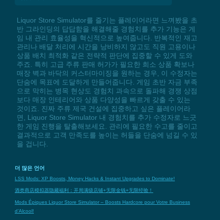
Liquor Store Simulator를 즐기는 플레이어라면 느껴봤을 초
반 그라인딩의 답답함을 해결해줄 경험치를 추가 기능은 게
임 내 관리 효율성을 혁신적으로 높여줍니다. 반복적인 재고
관리나 배달 처리에 시간을 낭비하지 않고도 직원 고용이나
상품 배치 최적화 같은 전략적 판단에 집중할 수 있게 도와
주죠. 특히 고급 주류 판매 허가가 필요한 희소 상품 확보나
매장 벽과 바닥의 커스터마이징을 원하는 경우, 이 수정자는
단숨에 목표에 도달하게 만들어줍니다. 게임 초반 자금 부족
으로 막히는 병목 현상도 경험치 과속으로 돌파해 경쟁 상점
보다 매장 인테리어와 상품 다양성을 빠르게 갖출 수 있는
것이죠. 진짜 주류 제국 건설에 집중하고 싶은 플레이어라
면, Liquor Store Simulator 내 경험치를 추가 수정자로 느긋
한 게임 진행을 탈출해보세요. 관리에 필요한 수고를 줄이고
결과적으로 고객 만족도를 높이는 허들을 단숨에 넘길 수 있
을 겁니다.
더 많은 언어
LSS Mods: XP Boosts, Money Hacks & Instant Upgrades to Dominate!
酒类商店模拟器隐藏福利：开局满级店铺+无限金钱+无限经验！
Mods Épiques Liquor Store Simulator – Boosts Hardcore pour Votre Business
d’Alcool!