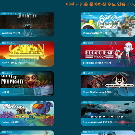
이런 게임을 좋아하실 수도 있습니다.
보통 18
램프 업 14
램프 업 17
Witchfire 수정자
Omega Crafter 수정자
램프 업 12
램프 업 24
카탄 유니버스 수정자
Blood Bar Tycoon 수정자
램프 업 12
램프 업 28
수정자
None Shall Intrude 수정자
램프 업 12
램프 업 8
Farlands 수정자
Executive Assault 2 수정자
램프 업 20
램프 업 17