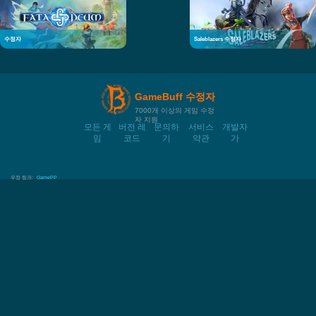
수정자
Saleblazers 수정자
GameBuff 수정자
7000개 이상의 게임 수정
자 지원
모든 게
버전 레
문의하
서비스
개발자
임
코드
기
약관
가
우정 링크:
GamePP