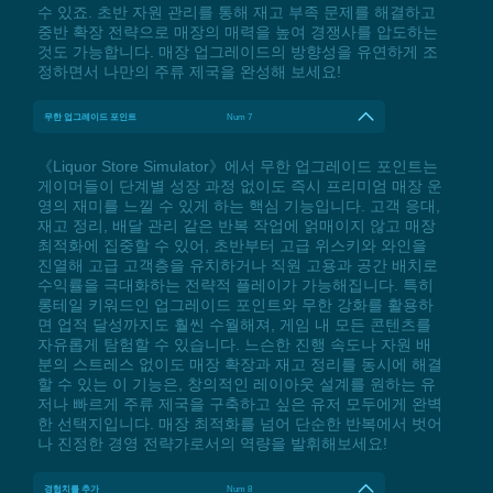
수 있죠. 초반 자원 관리를 통해 재고 부족 문제를 해결하고
중반 확장 전략으로 매장의 매력을 높여 경쟁사를 압도하는
것도 가능합니다. 매장 업그레이드의 방향성을 유연하게 조
정하면서 나만의 주류 제국을 완성해 보세요!
무한 업그레이드 포인트
Num 7
《Liquor Store Simulator》에서 무한 업그레이드 포인트는
게이머들이 단계별 성장 과정 없이도 즉시 프리미엄 매장 운
영의 재미를 느낄 수 있게 하는 핵심 기능입니다. 고객 응대,
재고 정리, 배달 관리 같은 반복 작업에 얽매이지 않고 매장
최적화에 집중할 수 있어, 초반부터 고급 위스키와 와인을
진열해 고급 고객층을 유치하거나 직원 고용과 공간 배치로
수익률을 극대화하는 전략적 플레이가 가능해집니다. 특히
롱테일 키워드인 업그레이드 포인트와 무한 강화를 활용하
면 업적 달성까지도 훨씬 수월해져, 게임 내 모든 콘텐츠를
자유롭게 탐험할 수 있습니다. 느슨한 진행 속도나 자원 배
분의 스트레스 없이도 매장 확장과 재고 정리를 동시에 해결
할 수 있는 이 기능은, 창의적인 레이아웃 설계를 원하는 유
저나 빠르게 주류 제국을 구축하고 싶은 유저 모두에게 완벽
한 선택지입니다. 매장 최적화를 넘어 단순한 반복에서 벗어
나 진정한 경영 전략가로서의 역량을 발휘해보세요!
경험치를 추가
Num 8