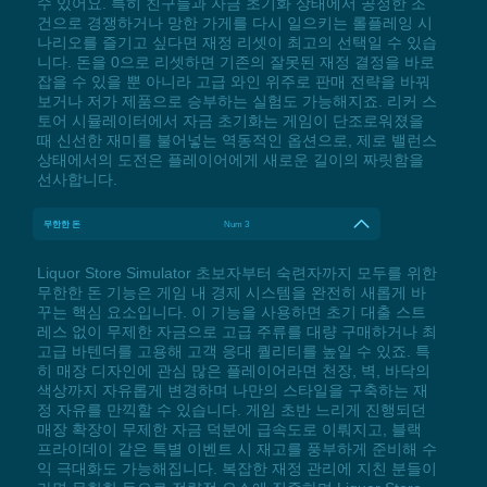
수 있어요. 특히 친구들과 자금 초기화 상태에서 공정한 조
건으로 경쟁하거나 망한 가게를 다시 일으키는 롤플레잉 시
나리오를 즐기고 싶다면 재정 리셋이 최고의 선택일 수 있습
니다. 돈을 0으로 리셋하면 기존의 잘못된 재정 결정을 바로
잡을 수 있을 뿐 아니라 고급 와인 위주로 판매 전략을 바꿔
보거나 저가 제품으로 승부하는 실험도 가능해지죠. 리커 스
토어 시뮬레이터에서 자금 초기화는 게임이 단조로워졌을
때 신선한 재미를 불어넣는 역동적인 옵션으로, 제로 밸런스
상태에서의 도전은 플레이어에게 새로운 길이의 짜릿함을
선사합니다.
무한한 돈
Num 3
Liquor Store Simulator 초보자부터 숙련자까지 모두를 위한
무한한 돈 기능은 게임 내 경제 시스템을 완전히 새롭게 바
꾸는 핵심 요소입니다. 이 기능을 사용하면 초기 대출 스트
레스 없이 무제한 자금으로 고급 주류를 대량 구매하거나 최
고급 바텐더를 고용해 고객 응대 퀄리티를 높일 수 있죠. 특
히 매장 디자인에 관심 많은 플레이어라면 천장, 벽, 바닥의
색상까지 자유롭게 변경하며 나만의 스타일을 구축하는 재
정 자유를 만끽할 수 있습니다. 게임 초반 느리게 진행되던
매장 확장이 무제한 자금 덕분에 급속도로 이뤄지고, 블랙
프라이데이 같은 특별 이벤트 시 재고를 풍부하게 준비해 수
익 극대화도 가능해집니다. 복잡한 재정 관리에 지친 분들이