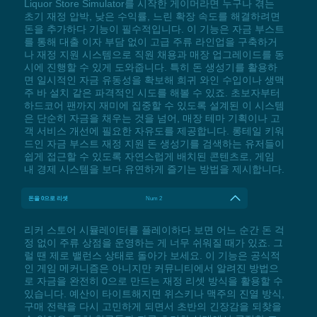
Liquor Store Simulator를 시작한 게이머라면 누구나 겪는
초기 재정 압박, 낮은 수익률, 느린 확장 속도를 해결하려면
돈을 추가하다 기능이 필수적입니다. 이 기능은 자금 부스트
를 통해 대출 이자 부담 없이 고급 주류 라인업을 구축하거
나 재정 지원 시스템으로 직원 채용과 매장 업그레이드를 동
시에 진행할 수 있게 도와줍니다. 특히 돈 생성기를 활용하
면 일시적인 자금 유동성을 확보해 희귀 와인 수입이나 생맥
주 바 설치 같은 파격적인 시도를 해볼 수 있죠. 초보자부터
하드코어 팬까지 재미에 집중할 수 있도록 설계된 이 시스템
은 단순히 자금을 채우는 것을 넘어, 매장 테마 기획이나 고
객 서비스 개선에 필요한 자유도를 제공합니다. 롱테일 키워
드인 자금 부스트 재정 지원 돈 생성기를 검색하는 유저들이
쉽게 접근할 수 있도록 자연스럽게 배치된 콘텐츠로, 게임
내 경제 시스템을 보다 유연하게 즐기는 방법을 제시합니다.
돈을 0으로 리셋
Num 2
리커 스토어 시뮬레이터를 플레이하다 보면 어느 순간 돈 걱
정 없이 주류 상점을 운영하는 게 너무 쉬워질 때가 있죠. 그
럴 땐 제로 밸런스 상태로 돌아가 보세요. 이 기능은 공식적
인 게임 메커니즘은 아니지만 커뮤니티에서 알려진 방법으
로 자금을 완전히 0으로 만드는 재정 리셋 방식을 활용할 수
있습니다. 예산이 타이트해지면 위스키나 맥주의 진열 방식,
구매 전략을 다시 고민하게 되면서 초반의 긴장감을 되찾을