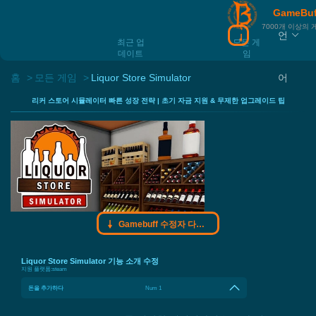
GameBu
7000개 이상의
언
Gamebuff 수정
최근 업
모든 게
데이트
임
홈
모든 게임
Liquor Store Simulator
어
리커 스토어 시뮬레이터 빠른 성장 전략 | 초기 자금 지원 & 무제한 업그레이드 팁
Gamebuff 수정자 다운로드
Liquor Store Simulator 기능 소개 수정
지원 플랫폼:
steam
돈을 추가하다
Num 1