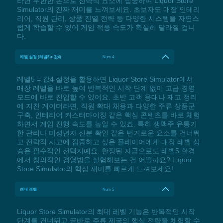
라면 무한한 돈으로 전략적 요소에 집중하며 Liquor Store
Simulator의 진짜 재미를 느껴보세요. 초보자도 매장 인테리
리어, 직원 관리, 상품 진열 전략 등 다양한 시스템을 자연스
럽게 학습할 수 있어 게임 적응 속도가 확실히 달라질 겁니
다.
레벨 설정 (레벨5 = 값4)
Num 4
레벨5 = 값4 설정을 활용하면 Liquor Store Simulator에서
매장 레벨을 바로 높여 반복적인 시작 단계 없이 고급 경영
모드에 바로 진입할 수 있어요. 초반 고객 응대나 재고 정리
에 지친 게이머라면, 직원 확대 채용과 다양한 주류 상품군
구축, 인테리어 커스터마이징 같은 핵심 콘텐츠를 바로 체험
하면서 게임 진행 속도를 높일 수 있죠. 특히 생맥주 유통기
한 관리나 미성년자 신분 확인 같은 번거로운 요소를 건너뛰
고 전략적 사고에 집중하고 싶은 플레이어에게 매장 레벨 상
승은 필수적인 선택지예요. 한정된 자금으로도 레벨5 환경
에서 창의적인 경영법을 실험해보는 건 어떨까요? Liquor
Store Simulator의 핵심 재미를 빠르게 느껴보세요!
최대 레벨
Num 5
Liquor Store Simulator의 최대 레벨 기능은 반복적인 시작
단계를 건너뛰고 곧바로 주류 제국의 핵심 전략을 체험할 수