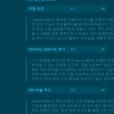
무한 건강
F1
Original War의 혹독한 전장에서 유닛을 소중히 
한 건강 기능은 게임플레이를 완전히 뒤바꿉니다. 적
이 유닛 조합 실험을 마음껏 해볼 수 있죠. 특히 초보
술 시스템을 무한 체력으로 스트레스 없이 탐험하면서
는 것이 아니라, 당신의 플레이 스타일을 새롭게 정
500개의 크레이트 추가
F5
시간 여행을 배경으로 한 Original War의 치열
차지할 수 있는 강력한 도구로, 건물 건설부터 첨단
화로 적의 공격을 역이용하는 전략적 플레이가 가능
부터 시베라이트 기반 차량 개발까지 차근차근 준비하세
이제 더 이상 적의 기지 확장에 뒤처지지 말고 즉각
500 배럴 추가
F6
Original War의 핵심 자원인 오일 배럴을 단번에
기능을 활용하면 연료 관리에 신경 쓰지 않고 탱크와
것도 어렵지 않죠. 특히 자원 부스트를 통해 시간 여