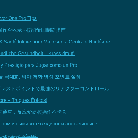
ctor Ops Pro Tips
作全收录 - 核能帝国制霸指南
anté Infinie pour Maîtriser la Centrale Nucléaire
ndliche Gesundheit – Krass drauf!
 y Prestigio para Jugar como un Pro
 효율 극대화, 악마 저항 명성 포인트 설정
康とプレストポイントで最強のリアクターコントロール
re – Truques Épicos!
望点直通車，反应炉硬核操作不卡关
ором и выживите в ядерном апокалипсисе!
Nucleares: تعديلات قوية وحيل ملحمية لتحكم كامل في المفاعل النووي!