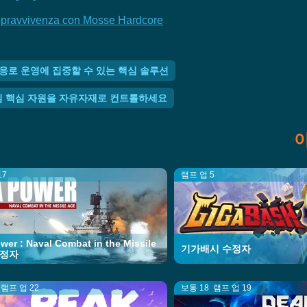
Sopravvivenza con Mosse Hardcore
 반응로 운영에 집중할 수 있는 핵심 솔루션
게임 핵심 자원을 자유자재로 컨트롤하세요
17
램프 업 5
wer : Naval Combat in the Missile
기가배시 수정자
수정자
램프 업 22
보통 18
램프 업 19