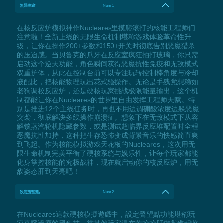
無限生命
Num 1
在核反应炉模拟神作Nucleares里摸爬滚打的核能工程师们
注意啦！全新上线的无限生命机制堪称游戏体验革命性升
级，让你在操作200+参数和150+开关时彻底告别恶魔猎杀
的压迫感。当贝鲁克的爪牙在反应室疯狂拍打玻璃，你只需
启动这个逆天功能，角色瞬间获得恶魔抗性免疫和无敌模式
双重护体，从此在控制台前可以专注玩转控制棒角度与冷却
液配比，把核能物理玩出花式骚操作。无论是手残党想稳如
老狗调校反应炉，还是硬核玩家挑战极限能量输出，这个机
制都能让你在Nucleares的世界里自由发挥工程师天赋。特
别是推进12个主线任务时，再也不用边调硼酸浓度边躲恶魔
突袭，彻底解决多线操作崩溃症。想象下在无敌模式下从容
解锁蒸汽轮机隐藏参数，或是测试超临界反应堆配置时全程
恶魔抗性加持，这种把生存恐怖变成背景音乐的快感简直爽
到飞起。作为核能模拟游戏天花板的Nucleares，这次用无
限生命机制完美平衡了硬核系统与娱乐性，让每个玩家都能
化身掌控核能的究极战神，现在就启动你的核反应炉，用无
敌姿态肝到天亮吧！
設定聲望點
Num 2
在Nucleares這款硬核模擬遊戲中，設定聲望點功能堪稱玩
家直呼過癮的黑科技。當其他玩家還在苦哈哈肝遊戲進程收