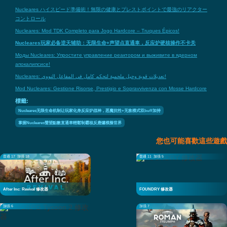
Nucleares ハイスピード準備術！無限の健康とプレストポイントで最強のリアクター
コントロール
Nucleares: Mod TDK Completo para Jogo Hardcore – Truques Épicos!
Nucleares玩家必备逆天辅助：无限生命+声望点直通車，反应炉硬核操作不卡关
Моды Nucleares: Упростите управление реактором и выживите в ядерном
апокалипсисе!
Nucleares: تعديلات قوية وحيل ملحمية لتحكم كامل في المفاعل النووي!
Mod Nucleares: Gestione Risorse, Prestigio e Sopravvivenza con Mosse Hardcore
標籤:
Nucleares无限生命机制让玩家化身反应炉战神，恶魔抗性+无敌模式双buff加持
掌握Nucleares聲望點數直通車輕鬆制霸核反應爐模擬世界
您也可能喜歡這些遊戲
普通 17
加强 18
普通 11
加强 5
After Inc: Revival 修改器
FOUNDRY 修改器
加强 6
加强 7