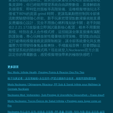
集資源時，你已經能用聲望系統自由調整數值，直接解鎖改
良循環泵、即時監控面板等高階裝備。這種模擬增強玩法不
僅省下80%的資源 grind 時間，更讓氙氣動態控制與冷卻液
流動實驗變得隨心所欲。新手玩家把聲望點數灌爆就能直通
反應爐核心設計，完全不用擔心燃料塊短缺卡關；老手則能
在2.2.21.172改版後立即測試最新核心配置，根本不用重開
新檔。特別在多人合作模式裡，這招能讓全隊直接擁有滿配
防護裝備，專心玩轉放射性廢棄物清理策略。聲望點自由設
定打破傳統模擬遊戲資源限制框架，讓冷卻系統優化與反應
爐壓力管理變得像氪金般爽快，手殘黨福音啊！想要體驗這
種聲望系統的開掛模式嗎？現在就登入Nucleares官方介面
設定你的專屬數值，感受模擬增強帶來的極致快感吧！
更多語言
Nuc Mods: Infinite Health, Prestige Points & Reactor Ops Pro Tips
核子玩家必看！反应堆秘籍+永生挂件+声望点骚操作全收录 - 核能帝国制霸指南
Mods Nucleares | Démarrage Réacteur, PP Sub & Santé Infinie pour Maîtriser la
Centrale Nucléaire
Nucleares Mod: Vorbereiten, Sub-Prestige & Unendliche Gesundheit – Krass drauf!
Mods Nucleares: Trucos Épicos de Salud Infinita y Prestigio para Jugar como un
Pro
Nucleares 하드코어 조작: 반응로 안정화, PP 효율 극대화, 악마 저항 명성 포인트 설정