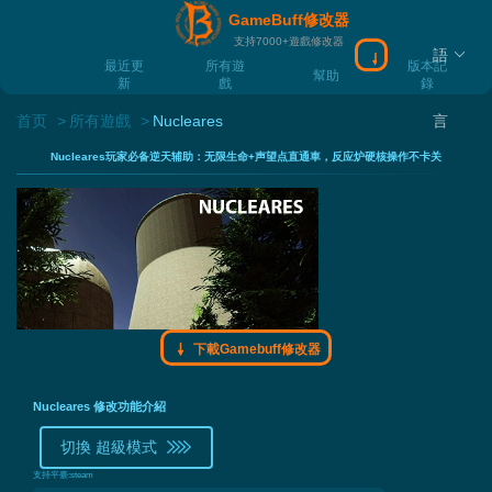
GameBuff修改器
支持7000+遊戲修改器
語
下載Gamebuff
最近更
所有遊
版本記
幫助
新
戲
錄
首页
所有遊戲
Nucleares
言
Nucleares玩家必备逆天辅助：无限生命+声望点直通車，反应炉硬核操作不卡关
下載Gamebuff修改器
Nucleares 修改功能介紹
切換 超級模式
支持平臺:
steam