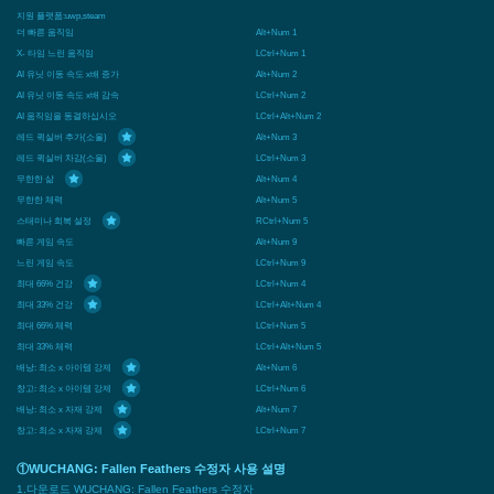
지원 플랫폼:
uwp,steam
더 빠른 움직임
Alt+Num 1
X- 타임 느린 움직임
LCtrl+Num 1
AI 유닛 이동 속도 x배 증가
Alt+Num 2
AI 유닛 이동 속도 x배 감속
LCtrl+Num 2
AI 움직임을 동결하십시오
LCtrl+Alt+Num 2
레드 퀵실버 추가(소울)
Alt+Num 3
레드 퀵실버 차감(소울)
LCtrl+Num 3
무한한 삶
Alt+Num 4
무한한 체력
Alt+Num 5
스태미나 회복 설정
RCtrl+Num 5
빠른 게임 속도
Alt+Num 9
느린 게임 속도
LCtrl+Num 9
최대 66% 건강
LCtrl+Num 4
최대 33% 건강
LCtrl+Alt+Num 4
최대 66% 체력
LCtrl+Num 5
최대 33% 체력
LCtrl+Alt+Num 5
배낭: 최소 x 아이템 강제
Alt+Num 6
창고: 최소 x 아이템 강제
LCtrl+Num 6
배낭: 최소 x 자재 강제
Alt+Num 7
창고: 최소 x 자재 강제
LCtrl+Num 7
①WUCHANG: Fallen Feathers 수정자 사용 설명
1.다운로드 WUCHANG: Fallen Feathers 수정자