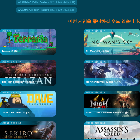
WUCHANG: Fallen Feathers 레드 퀵실버 추가(소울)
WUCHANG: Fallen Feathers 레드 퀵실버 차감(소울)
이런 게임을 좋아하실 수도 있습니다.
보통 9
램프 업 28
보통 28
램프 업 29
Terraria 수정자
No Man's Sky 수정자
보통 33
램프 업 32
보통 49
램프 업 13
The First Berserker: Khazan 수정자
Monster Hunter: World 수정자
보통 24
램프 업 29
보통 35
램프 업 16
DAVE THE DIVER 수정자
Nioh 2 – The Complete Edition 수정자
보통 11
램프 업 12
보통 20
램프 업 16