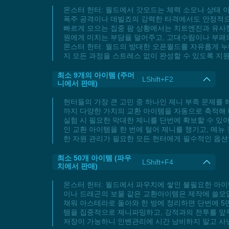
몬스터 헌터: 월드에서 갓모드는 체력 소모나 상태
폭주 공격이나 데빌죠의 강력한 타격에서도 안정적으로
빠르게 모으는 집중 팜 상황에서는 치트엔진과 유사
원에게 미치는 부담을 덜어주고, 고대수림이나 부패의
몬스터 헌터: 월드의 방대한 오픈월드를 자유롭게 누
지 모든 과정을 스트레스 없이 완성할 수 있도록 지
최소 9개의 아이템 (주머
LShift+F2
니에서 판매)
헌터들의 가장 큰 고민 중 하나인 제니 부족 문제를 
까지 다양한 가치의 교환 아이템을 자동으로 축적해 
실험 시 필요한 막대한 제니를 단번에 확보할 수 있
인 교환 아이템을 한 번에 털어 제니를 챙기고, 메뉴
한 자원 관리가 필요한 모든 헌터에게 필수적인 옵션
최소 50개 아이템 (파우
LShift+F4
치에서 판매)
몬스터 헌터: 월드에서 파우치에 쌓인 불필요한 아이템
이나 드래곤의 보물 같은 교환아이템은 제작에 쓸모
채워 아스테라로 돌아와 한 방에 정리하면 단번에 5
템을 집중적으로 제니파밍하고, 강적과의 전투를 앞두
저장이 가능하니 인벤관리에 시간 낭비하지 말고 사냥