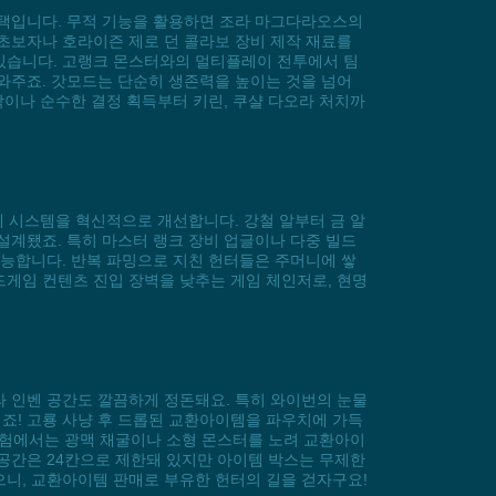
선택입니다. 무적 기능을 활용하면 조라 마그다라오스의
초보자나 호라이즌 제로 던 콜라보 장비 제작 재료를
있습니다. 고랭크 몬스터와의 멀티플레이 전투에서 팀
와주죠. 갓모드는 단순히 생존력을 높이는 것을 넘어
각이나 순수한 결정 획득부터 키린, 쿠샬 다오라 처치까
경제 시스템을 혁신적으로 개선합니다. 강철 알부터 금 알
설계됐죠. 특히 마스터 랭크 장비 업글이나 다중 빌드
가능합니다. 반복 파밍으로 지친 헌터들은 주머니에 쌓
엔드게임 컨텐츠 진입 장벽을 낮추는 게임 체인저로, 현명
라 인벤 공간도 깔끔하게 정돈돼요. 특히 와이번의 눈물
죠! 고룡 사냥 후 드롭된 교환아이템을 파우치에 가득
 탐험에서는 광맥 채굴이나 소형 몬스터를 노려 교환아이
공간은 24칸으로 제한돼 있지만 아이템 박스는 무제한
으니, 교환아이템 판매로 부유한 헌터의 길을 걷자구요!