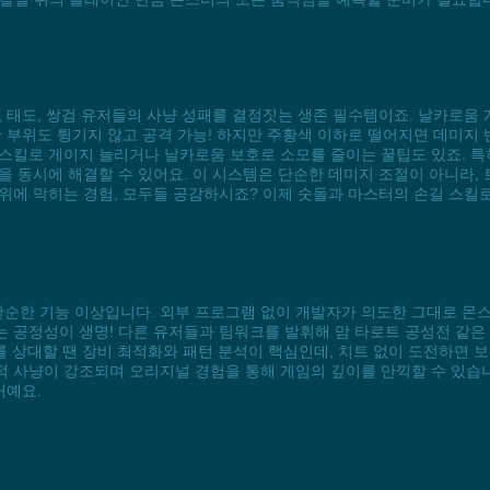
 태도, 쌍검 유저들의 사냥 성패를 결정짓는 생존 필수템이죠. 날카로움 
 부위도 튕기지 않고 공격 가능! 하지만 주황색 이하로 떨어지면 데미지 
 스킬로 게이지 늘리거나 날카로움 보호로 소모를 줄이는 꿀팁도 있죠. 
을 동시에 해결할 수 있어요. 이 시스템은 단순한 데미지 조절이 아니라,
위에 막히는 경험, 모두들 공감하시죠? 이제 숫돌과 마스터의 손길 스킬로
 단순한 기능 이상입니다. 외부 프로그램 없이 개발자가 의도한 그대로 
 공정성이 생명! 다른 유저들과 팀워크를 발휘해 맘 타로트 공성전 같은 
alis를 상대할 땐 장비 최적화와 패턴 분석이 핵심인데, 치트 없이 도전하
 사냥이 강조되며 오리지널 경험을 통해 게임의 깊이를 만끽할 수 있습니
거예요.