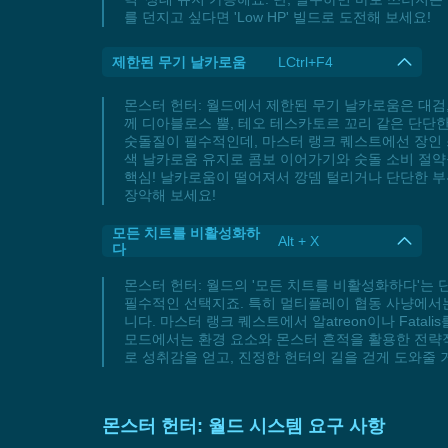
를 던지고 싶다면 'Low HP' 빌드로 도전해 보세요!
제한된 무기 날카로움
LCtrl+F4
몬스터 헌터: 월드에서 제한된 무기 날카로움은 대검,
께 디아블로스 뿔, 테오 테스카토르 꼬리 같은 단단한
숫돌질이 필수적인데, 마스터 랭크 퀘스트에선 장인
색 날카로움 유지로 콤보 이어가기와 숫돌 소비 절약
핵심! 날카로움이 떨어져서 깡뎀 털리거나 단단한 부
장악해 보세요!
모든 치트를 비활성화하
Alt + X
다
몬스터 헌터: 월드의 '모든 치트를 비활성화하다'는
필수적인 선택지죠. 특히 멀티플레이 협동 사냥에서는
니다. 마스터 랭크 퀘스트에서 알atreon이나 Fat
모드에서는 환경 요소와 몬스터 흔적을 활용한 전략적
로 성취감을 얻고, 진정한 헌터의 길을 걷게 도와줄 
몬스터 헌터: 월드 시스템 요구 사항