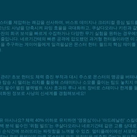
몬스터를 제압하는 쾌감을 선사하며, 버스트 데미지나 크리티컬 중심 빌
 고난도 사냥을 단축시켜 파밍 효율을 극대화하고, 쿠샬다오라나 키린과 같
라잔의 희귀 보석을 빠르게 수집하거나 다양한 무기 실험을 원하는 경우에
를 줄입니다. 네르기간테의 빠른 공격에 압도됐던 과거형 헌터들이라면 이
팅을 추구하는 게이머들에게 일격필살은 몬스터 헌터: 월드의 핵심 재미를 
.
관리! 초보 헌터도 체력 증진 부적과 대시 주스로 몬스터의 맹공을 버텨내
탑승 시 떨리는 리치를 활용해 스태미티나 소모를 줄이는 팁도 놓치지 마
이 필수! 펠린 블랙벨트 식사 효과와 루나 세트 장비로 스태미나 한계를 
적화된 정보로 사냥의 신세계를 경험해보세요!
이유 아시나요? 체력 40% 이하로 유지하면 '영웅심'이나 '아드레날린' 스킬
 완벽 분석 필수인 '위험 빌드'는 쿠샬다오라나 네르기간테 같은 고룡 상대
를 순식간에 쓰러뜨리는 짜릿함을 느껴볼 수 있죠. 멀티플레이에선 서포터가
는 칼날 위의 플레이인 만큼 몬스터의 모든 움직임을 예측할 준비가 필요합