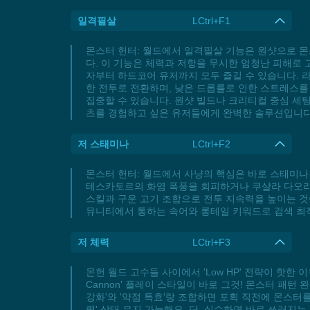
일격필살
LCtrl+F1
몬스터 헌터: 월드에서 일격필살 기능은 원샷으로 
다. 이 기능은 체력과 저항을 무시한 엄청난 피해로
자부터 하드코어 유저까지 모두 즐길 수 있습니다. 
한 전투로 전환하며, 낮은 드롭률로 인한 스트레스
집중할 수 있습니다. 원샷 빌드나 크리티컬 중심 세
츠를 경험하고 싶은 유저들에게 완벽한 솔루션입니다
저 스태미나
LCtrl+F2
몬스터 헌터: 월드에서 사냥의 핵심은 바로 스태미나 
테스카토르의 화염 폭풍을 회피하거나 쿠샬라 다오라 
스킬과 구운 고기 조합으로 전투 지속력을 높이는 것
뮤니티에서 통하는 속어와 롱테일 키워드로 검색 최
저 체력
LCtrl+F3
몬헌 월드 고수들 사이에서 'Low HP' 전략이 핫한 
Cannon' 플레이 스타일이 바로 그것! 몬스터 패턴
강화'와 '약점 특효'랑 조합하면 포획 직전에 몬스터
력' 상태 유지 가능해요. 단, 실수하면 바로 쓰러지