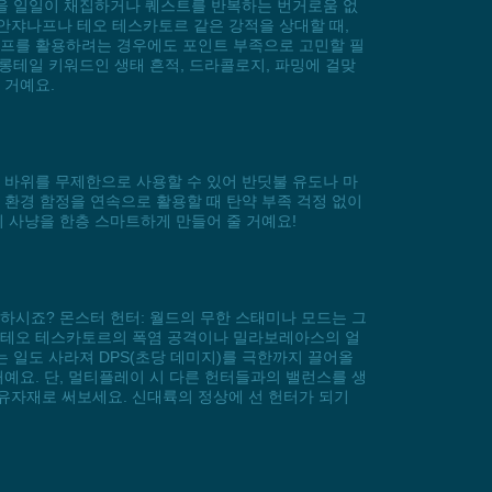
흔적을 일일이 채집하거나 퀘스트를 반복하는 번거로움 없
안쟈나프나 테오 테스카토르 같은 강적을 상대할 때,
버프를 활용하려는 경우에도 포인트 부족으로 고민할 필
 롱테일 키워드인 생태 흔적, 드라콜로지, 파밍에 걸맞
 거예요.
 바위를 무제한으로 사용할 수 있어 반딧불 유도나 마
 환경 함정을 연속으로 활용할 때 탄약 부족 걱정 없이
의 사냥을 한층 스마트하게 만들어 줄 거예요!
하시죠? 몬스터 헌터: 월드의 무한 스태미나 모드는 그
, 테오 테스카토르의 폭염 공격이나 밀라보레아스의 얼
는 일도 사라져 DPS(초당 데미지)를 극한까지 끌어올
거예요. 단, 멀티플레이 시 다른 헌터들과의 밸런스를 생
유자재로 써보세요. 신대륙의 정상에 선 헌터가 되기