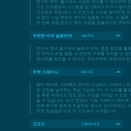
몬스터 헌터: 월드에서 사냥의 재미를 더 높이려면 
이도 드라콜로지 시스템을 업그레이드하거나 팔리코 장
단조로운 파밍 대신 이 조정으로 시간을 절약하면 전
요 없이 사냥 본연의 재미에 집중할 수 있는 건 물론
게 반복 작업 없이도 핵심 자원을 효율적으로 관리하
무한한 바위 슬링탄약
Alt+F3
몬스터 헌터 월드에서 슬링과 탄약, 환경 함정을 활
비 두꺼비 트랩 발동 시 전략적 우위를 차지할 수 
몬스터를 압도할 수 있어요. 초보자부터 프로까지 탄
무한 스태미나
Alt+F5
헌터 여러분, 신대륙의 몬스터 사냥에서 스태미나 부
런 고민을 날려주는 핵심 기능입니다. 이 모드를 
음 폭풍 속에서도 끊김 없는 사냥을 이어갈 수 있죠.
릴 수 있습니다. 과거 '몬린이' 시절 스태미나 관리
각해 핫키로 잽싸게 토글하는 센스도 잊지 마세요. 
위한 첫걸음은 바로 이 모드에서 시작됩니다.
갓모드
LShift+F3