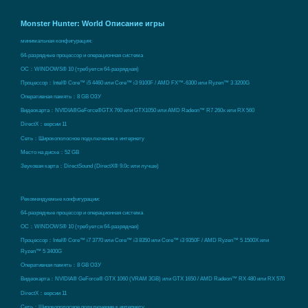
Monster Hunter: World Описание игры
минимальная конфигурация:
64-разрядные процессор и операционная система
ОС：WINDOWS® 10 (требуется 64-разрядная)
Процессор：Intel® Core™ i5 4460 или Core™ i3 9100F / AMD FX™-6300 или Ryzen™ 3 3200G
Оперативная память：8 GB ОЗУ
Видеокарта：NVIDIA®GeForce®GTX 760 или GTX1050 или AMD Radeon™ R7 260x или RX 560
DirectX：версии 11
Сеть：Широкополосное подключение к интернету
Место на диске：52 GB
Звуковая карта：DirectSound (DirectX® 9.0c или лучше)
Рекомендуемые конфигурации:
64-разрядные процессор и операционная система
ОС：WINDOWS® 10 (требуется 64-разрядная)
Процессор：Intel® Core™ i7 3770 или Core™ i3 8350 или Core™ i3 9350F / AMD Ryzen™ 5 1500X или
Ryzen™ 5 3400G
Оперативная память：8 GB ОЗУ
Видеокарта：NVIDIA® GeForce® GTX 1060 (VRAM 3GB) или GTX 1650 / AMD Radeon™ RX 480 или RX 570
DirectX：версии 11
Сеть：Широкополосное подключение к интернету