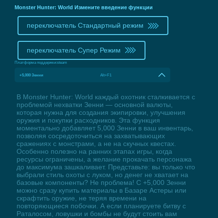
Monster Hunter: World Измените введение функции
переключатель Стандартный режим
переключатель Супер Режим
Платформа поддержки:
steam
+5,000 Зенни
Alt+F1
В Monster Hunter: World каждый охотник сталкивается с
проблемой нехватки Зенни — основной валюты,
которая нужна для создания экипировки, улучшения
оружия и покупки расходников. Эта функция
моментально добавляет 5,000 Зенни в ваш инвентарь,
позволяя сосредоточиться на захватывающих
сражениях с монстрами, а не на скучных квестах.
Особенно полезно на ранних этапах игры, когда
ресурсы ограничены, а желание прокачать персонажа
до максимума зашкаливает. Представьте: вы только что
выбрали стиль охоты с луком, но денег не хватает на
базовые компоненты? Не проблема! С +5,000 Зенни
можно сразу купить материалы в Базаре Астеры или
скрафтить оружие, не теряя времени на
повторяющиеся побочки. А если планируете битву с
Раталосом, ловушки и бомбы не будут стоить вам