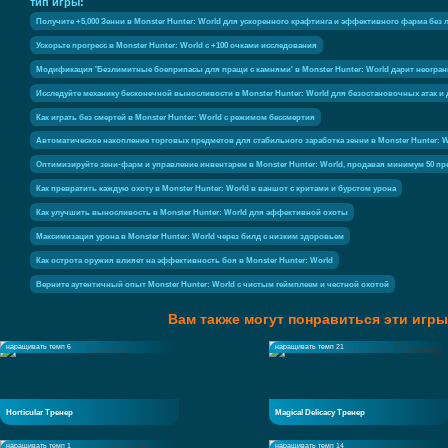
тип игры:
Получите +5,000 Зенни в Monster Hunter: World для ускоренного крафтинга и эффективного фарма без
Ускорьте прогресс в Monster Hunter: World с +100 очками исследования
Модификация 'Безлимитные боеприпасы для пращи с камнями' в Monster Hunter: World дарит неогран
Исследуйте механику бесконечной выносливости в Monster Hunter: World для безостановочных атак и
Как играть без смертей в Monster Hunter: World с режимом бессмертия
Автоматическое накопление торговых предметов для стабильного заработка зенни в Monster Hunter: W
Оптимизируйте зени-фарм и управление инвентарем в Monster Hunter: World, продавая минимум 50 пр
Как превратить каждую охоту в Monster Hunter: World в ваншот с критами и бурстом урона
Как улучшить выносливость в Monster Hunter: World для эффективной охоты
Максимизация урона в Monster Hunter: World через билд с низким здоровьем
Как острота оружия влияет на эффективность боя в Monster Hunter: World
Верните аутентичный опыт Monster Hunter: World с чистым геймплеем и честной охотой
Вам также могут понравиться эти игры
наращивать темп 6
наращивать темп 21
Horticular Тренер
Magical Delicacy Тренер
наращивать темп 1
наращивать темп 14