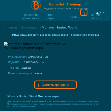
GameBuff Трейнер
Поддержка более 7000 тренеров игр
язык
Скачать тренер
Последние
Все
записи
помощь
обновления
игры
версий
Главная
Все игры
Monster Hunter: World
MHW: Моды для эпичных охот, фарма зенни и бесконечной стамины
РАЗРАБОТЧИК:
CAPCOM Co., Ltd.
ИЗДАТЕЛЬ：
CAPCOM Co., Ltd.
Тип игры：
Экшены
Платформа выпуска：
steam
Скачать тренер Gamebuff
Monster Hunter: World Описание игры：
Добро пожаловать в новый мир! Отправляйтесь на незабываемую охоту в продолжении серии Monster
Hunter: World, используйте любые подручные средства, выслеживайте чудовищ в новом мире, полном
сюрпризов и ярких впечатлений.