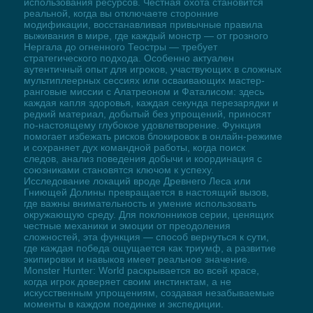
использования ресурсов. Честная охота становится
реальной, когда вы отключаете сторонние
модификации, восстанавливая привычные правила
выживания в мире, где каждый монстр — от грозного
Нергала до огненного Теостры — требует
стратегического подхода. Особенно актуален
аутентичный опыт для игроков, участвующих в сложных
мультиплеерных сессиях или осваивающих мастер-
ранговые миссии с Алатреоном и Фаталисом: здесь
каждая капля здоровья, каждая секунда перезарядки и
редкий материал, добытый без упрощений, приносят
по-настоящему глубокое удовлетворение. Функция
помогает избежать рисков блокировок в онлайн-режиме
и сохраняет дух командной работы, когда поиск
следов, анализ поведения добычи и координация с
союзниками становятся ключом к успеху.
Исследование локаций вроде Древнего Леса или
Гниющей Долины превращается в настоящий вызов,
где важны внимательность и умение использовать
окружающую среду. Для поклонников серии, ценящих
честные механики и эмоции от преодоления
сложностей, эта функция — способ вернуться к сути,
где каждая победа ощущается как триумф, а развитие
экипировки и навыков имеет реальное значение.
Monster Hunter: World раскрывается во всей красе,
когда игрок доверяет своим инстинктам, а не
искусственным упрощениям, создавая незабываемые
моменты в каждом поединке и экспедиции.