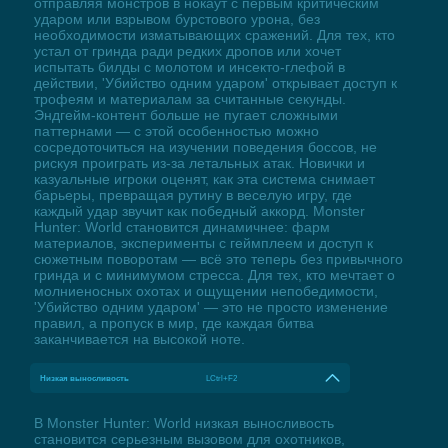
отправляя монстров в нокаут с первым критическим
ударом или взрывом бурстового урона, без
необходимости изматывающих сражений. Для тех, кто
устал от гринда ради редких дропов или хочет
испытать билды с молотом и инсекто-глефой в
действии, 'Убийство одним ударом' открывает доступ к
трофеям и материалам за считанные секунды.
Эндгейм-контент больше не пугает сложными
паттернами — с этой особенностью можно
сосредоточиться на изучении поведения боссов, не
рискуя проиграть из-за летальных атак. Новички и
казуальные игроки оценят, как эта система снимает
барьеры, превращая рутину в веселую игру, где
каждый удар звучит как победный аккорд. Monster
Hunter: World становится динамичнее: фарм
материалов, эксперименты с геймплеем и доступ к
сюжетным поворотам — всё это теперь без привычного
гринда и с минимумом стресса. Для тех, кто мечтает о
молниеносных охотах и ощущении непобедимости,
'Убийство одним ударом' — это не просто изменение
правил, а пропуск в мир, где каждая битва
заканчивается на высокой ноте.
Низкая выносливость
LCtrl+F2
В Monster Hunter: World низкая выносливость
становится серьезным вызовом для охотников,