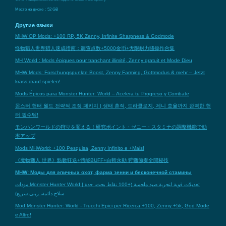
Место на диске：52 GB
Другие языки
MHW OP Mods: +100 RP, 5K Zenny, Infinite Sharpness & Godmode
怪物猎人世界猎人速成指南：调查点数+5000金币+无限耐力骚操作合集
MH World : Mods épiques pour tranchant illimité, Zenny gratuit et Mode Dieu
MHW Mods: Forschungspunkte Boost, Zenny Farming, Gottmodus & mehr – Jetzt
krass drauf spielen!
Mods Épicos para Monster Hunter: World – Acelera tu Progreso y Combate
몬스터 헌터 월드 전략적 조정 패키지 | 생태 흔적, 드라콜로지, 제니 효율까지 완벽한 헌
터 필수템!
モンハンワールドの狩りを変える！研究ポイント・ゼニー・スタミナの調整機能で効
率アップ
Mods MHWorld: +100 Pesquisa, Zenny Infinito e +Mais!
《魔物獵人 世界》點數狂送+體能BUFF+白斬永動 狩獵節奏全開秘技
MHW: Моды для эпичных охот, фарма зенни и бесконечной стамины
مودات Monster Hunter World | تعديلات قوية لتجربة صيد ملحمية (+100 نقاط بحث، حدة
سلاح دائمة، زيني سريع)
Mod Monster Hunter: World - Trucchi Epici per Ricerca +100, Zenny +5k, God Mode
e Altro!