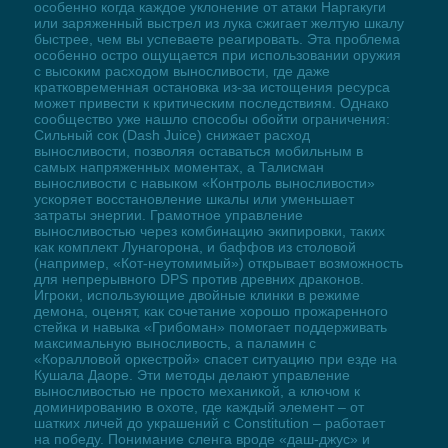
особенно когда каждое уклонение от атаки Наргакуги
или заряженный выстрел из лука сжигает желтую шкалу
быстрее, чем вы успеваете реагировать. Эта проблема
особенно остро ощущается при использовании оружия
с высоким расходом выносливости, где даже
кратковременная остановка из-за истощения ресурса
может привести к критическим последствиям. Однако
сообщество уже нашло способы обойти ограничения:
Сильный сок (Dash Juice) снижает расход
выносливости, позволяя оставаться мобильным в
самых напряженных моментах, а Талисман
выносливости с навыком «Контроль выносливости»
ускоряет восстановление шкалы или уменьшает
затраты энергии. Грамотное управление
выносливостью через комбинацию экипировки, таких
как комплект Лунагорона, и баффов из столовой
(например, «Кот-неутомимый») открывает возможность
для непрерывного DPS против древних драконов.
Игроки, использующие двойные клинки в режиме
демона, оценят, как сочетание хорошо прожаренного
стейка и навыка «Грибоман» помогает поддерживать
максимальную выносливость, а паламин с
«Коралловой оркестрой» спасет ситуацию при езде на
Кушала Даоре. Эти методы делают управление
выносливостью не просто механикой, а ключом к
доминированию в охоте, где каждый элемент – от
шатких личей до украшений с Constitution – работает
на победу. Понимание сленга вроде «даш-джус» и