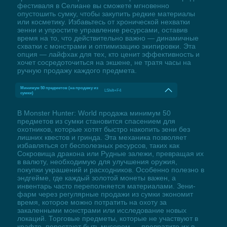
фестиваля в Селиане вы сможете мгновенно
опустошить сумку, чтобы закупить редкие материалы
или косметику. Избавьтесь от хронической нехватки
зенни и упростите управление ресурсами, оставив
время на то, что действительно важно — динамичные
схватки с монстрами и оптимизацию экипировки. Эта
опция — лайфхак для тех, кто ценит эффективность и
хочет сосредоточиться на экшене, не тратя часы на
ручную продажу каждого предмета.
Минимум 50 предметов (на продажу из
LShift+F4
сумки)
В Monster Hunter: World продажа минимум 50
предметов из сумки становится спасением для
охотников, которые хотят быстро накопить зени без
лишних квестов и гринда. Эта механика позволяет
избавляться от бесполезных ресурсов, таких как
Сокровища дракона или Рудные залежи, превращая их
в валюту, необходимую для улучшения оружия,
покупки украшений и расходников. Особенно полезно в
эндгейме, где каждый золотой монеты важен, а
инвентарь часто переполняется материалами. Зени-
фарм через регулярные продажи из сумки экономит
время, которое можно потратить на охоту за
закаленными монстрами или исследование новых
локаций. Торговые предметы, которые не участвуют в
крафте, перестают быть мусором — превратите их в