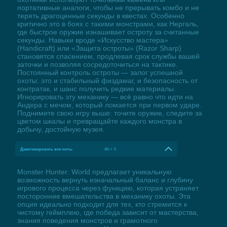
портативные аналоги, чтобы не прерывать комбо и не
терять драгоценные секунды в квестах. Особенно
критично это в боях с такими монстрами, как Нергаль,
где быстрое оружие изнашивает остроту за считанные
секунды. Навыки вроде «Искусство мастера»
(Handicraft) или «Защита остроты» (Razor Sharp)
становятся спасением, продлевая срок службы вашей
заточки и позволяя сосредоточиться на тактике.
Постоянный контроль остроты — залог успешной
охоты: это и стабильный физдамаг, и безопасность от
контратак, и шанс получить редкие материалы.
Игнорировать эту механику — всё равно что идти на
Андера с мечом, который ломается при первом ударе.
Поднимите свою игру выше: точите оружие, следите за
цветом шкалы и превращайте каждого монстра в
добычу, достойную музея.
Деактивировать все читы
Alt + X
Monster Hunter: World предлагает уникальную
возможность вернуть изначальный баланс и глубину
игрового процесса через функцию, которая устраняет
посторонние вмешательства в механику охоты. Эта
опция идеально подходит для тех, кто стремится к
чистому геймплею, где победа зависит от мастерства,
знания поведения монстров и грамотного