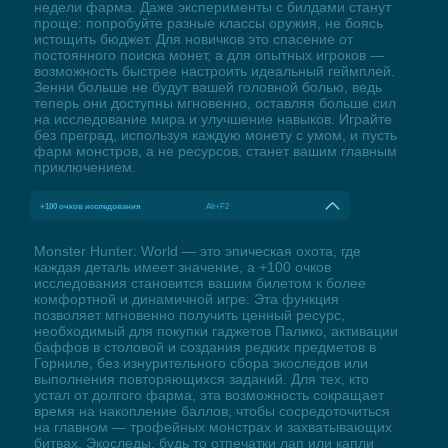
недели фарма. Даже эксперименты с билдами станут
проще: попробуйте разные классы оружия, не боясь
истощить бюджет. Для новичков это спасение от
постоянного поиска монет, а для опытных игроков —
возможность быстрее настроить идеальный геймплей.
Зенни больше не будут вашей головной болью, ведь
теперь они доступны мгновенно, оставляя больше сил
на исследование мира и улучшение навыков. Играйте
без преград, используя каждую монету с умом, и пусть
фарм монстров, а не ресурсов, станет вашим главным
приключением.
+100 очков исследования
Alt+F2
Monster Hunter: World — это эпическая охота, где
каждая деталь имеет значение, а +100 очков
исследования становится вашим билетом к более
комфортной и динамичной игре. Эта функция
позволяет мгновенно получить ценный ресурс,
необходимый для покупки гаджетов Палико, активации
баффов в столовой и создания редких предметов в
Горниле, без изнурительного сбора экоследов или
выполнения повторяющихся заданий. Для тех, кто
устал от долгого фарма, эта возможность сокращает
время на накопление баллов, чтобы сосредоточиться
на главном — трофейных монстрах и захватывающих
битвах. Экоследы, будь то отпечатки лап или капли