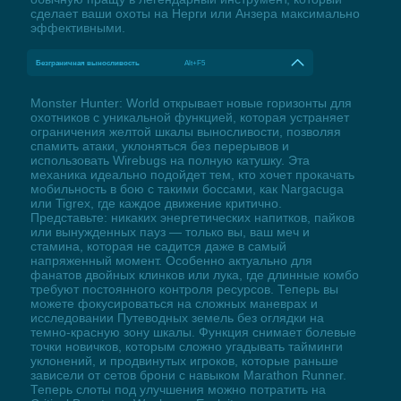
сделает ваши охоты на Нерги или Анзера максимально
эффективными.
Безграничная выносливость
Alt+F5
Monster Hunter: World открывает новые горизонты для
охотников с уникальной функцией, которая устраняет
ограничения желтой шкалы выносливости, позволяя
спамить атаки, уклоняться без перерывов и
использовать Wirebugs на полную катушку. Эта
механика идеально подойдет тем, кто хочет прокачать
мобильность в бою с такими боссами, как Nargacuga
или Tigrex, где каждое движение критично.
Представьте: никаких энергетических напитков, пайков
или вынужденных пауз — только вы, ваш меч и
стамина, которая не садится даже в самый
напряженный момент. Особенно актуально для
фанатов двойных клинков или лука, где длинные комбо
требуют постоянного контроля ресурсов. Теперь вы
можете фокусироваться на сложных маневрах и
исследовании Путеводных земель без оглядки на
темно-красную зону шкалы. Функция снимает болевые
точки новичков, которым сложно угадывать тайминги
уклонений, и продвинутых игроков, которые раньше
зависели от сетов брони с навыком Marathon Runner.
Теперь слоты под улучшения можно потратить на