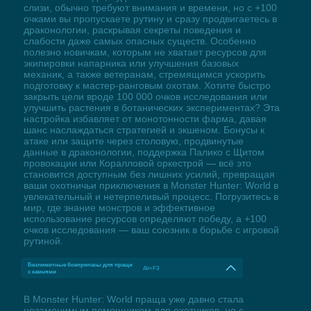
слизи, обычно требуют внимания и времени, но с +100
очками вы пропускаете рутину и сразу продвигаетесь в
драконологии, раскрывая секреты поведения и
слабости даже самых опасных существ. Особенно
полезно новичкам, которым не хватает ресурсов для
экипировки напарника или улучшения базовых
механик, а также ветеранам, стремящимся ускорить
подготовку к мастер-ранговым охотам. Хотите быстро
закрыть цели вроде 100 000 очков исследования или
улучшить растения в ботанических экспериментах? Эта
настройка избавляет от монотонности фарма, давая
шанс наслаждаться стратегией и экшеном. Бонусы к
атаке или защите через столовую, продвинутые
данные в драконологии, поддержка Палико с Щитом
провокации или Коралловой оркестрой — всё это
становится доступным без лишних усилий, превращая
ваши охотничьи приключения в Monster Hunter: World в
увлекательный и нетерпеливый процесс. Погрузитесь в
мир, где знание монстров и эффективное
использование ресурсов определяют победу, а +100
очков исследования — ваш союзник в борьбе с игровой
рутиной.
Безлимитные боеприпасы для пращи
Alt+F3
с камнями
В Monster Hunter: World праща уже давно стала
незаменимым помощником для охотников, но с