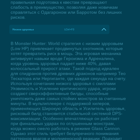
правильная подготовка к квестам превращают
слабость в преимущество, позволяя даже новичкам
справляться с Одагароном или Барротом без лишних
рисков.
Низкое здоровье
LCtrl+F3
В Monster Hunter: World стратегия с низким здоровьем
(Low HP) привлекает продвинутых охотников, которые
хотят превратить риск в мощь. Эта игровая механика
активирует навыки вроде Героизма и Адреналина,
когда уровень здоровья падает ниже 40%, давая
колоссальный прирост атаки. Такой подход идеален
для спидранов против древних драконов например Тео
Тескатора или Нергиганте, где каждая секунда на счету.
Используя сочетание низкого здоровья с скиллами
Уязвимость и Усиление критического удара, игроки
создают сверхэффективные билды, способные
уничтожить даже самых стойких монстров за считанные
минуты. В мультиплеере с поддержкой хилеров,
применяющих Широкую область и Усилитель здоровья,
рисковый билд становится стабильной системой DPS-
максимизации. Особенно впечатляюще он работает
при финальных ударах по оглушенным монстрам,
когда можно смело работать в режиме Glass Cannon.
Однако этот стиль требует безупречного понимания
паттернов врагов и молниеносной реакции. Подходит