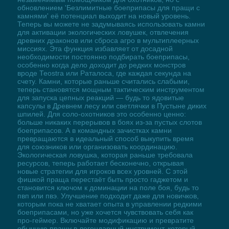
обновлением 'Безлимитные боеприпасы для пращи с
камнями' её потенциал выходит на новый уровень.
Теперь вы можете не задумываясь использовать камни
для активации экологических ловушек, отвлечения
древних драконов или сброса агро в мультиплеерных
миссиях. Эта функция избавляет от досадной
необходимости постоянно подбирать боеприпасы,
особенно когда дело доходит до редких монстров
вроде Теоstra или Раталоса, где каждая секунда на
счету. Камни, которые раньше считались слабыми,
теперь становятся мощным тактическим инструментом
для запуска цепных реакций — будь то ядовитые
капсулы в Древнем лесу или светлячки в Пустыне диких
шпилей. Для соло-охотников это особенно ценно:
больше никаких перерывов в боях из-за пустых слотов
боеприпасов. А в командных зачистках камни
превращаются в идеальный способ выкупить время
для союзников или организовать координацию.
Экологическая ловушка, которая раньше требовала
ресурсов, теперь работает бесконечно, открывая
новые стратегии для игроков всех уровней. С этой
фишкой праща перестаёт быть просто гаджетом и
становится ключом к доминации на поле боя, будь то
пвп или пвэ. Улучшение подходит даже для новичков,
которым пока не хватает опыта в управлении редкими
боеприпасами, но уже хочется чувствовать себя как
про-геймер. Включайте модификацию и превратите
обычную пращу в легендарный инструмент, который