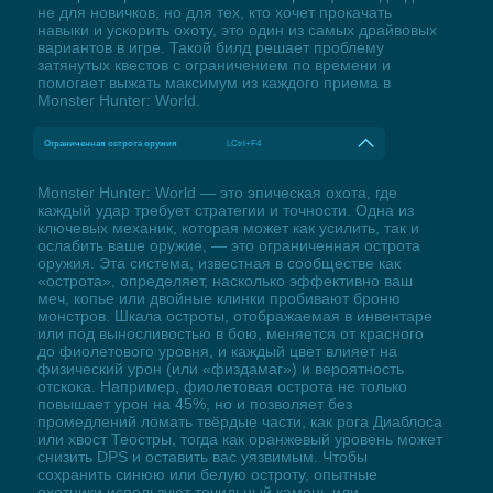
не для новичков, но для тех, кто хочет прокачать
навыки и ускорить охоту, это один из самых драйвовых
вариантов в игре. Такой билд решает проблему
затянутых квестов с ограничением по времени и
помогает выжать максимум из каждого приема в
Monster Hunter: World.
Ограниченная острота оружия
LCtrl+F4
Monster Hunter: World — это эпическая охота, где
каждый удар требует стратегии и точности. Одна из
ключевых механик, которая может как усилить, так и
ослабить ваше оружие, — это ограниченная острота
оружия. Эта система, известная в сообществе как
«острота», определяет, насколько эффективно ваш
меч, копье или двойные клинки пробивают броню
монстров. Шкала остроты, отображаемая в инвентаре
или под выносливостью в бою, меняется от красного
до фиолетового уровня, и каждый цвет влияет на
физический урон (или «физдамаг») и вероятность
отскока. Например, фиолетовая острота не только
повышает урон на 45%, но и позволяет без
промедлений ломать твёрдые части, как рога Диаблоса
или хвост Теостры, тогда как оранжевый уровень может
снизить DPS и оставить вас уязвимым. Чтобы
сохранить синюю или белую остроту, опытные
охотники используют точильный камень или