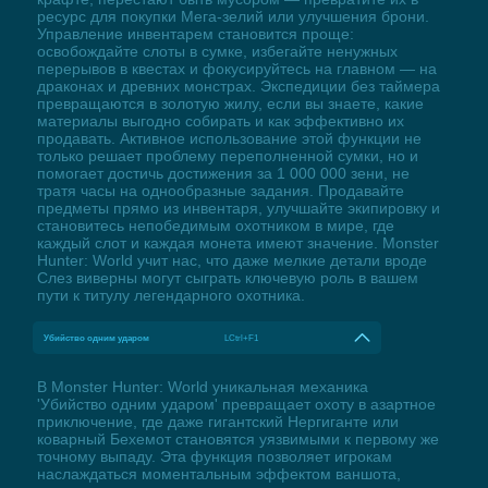
ресурс для покупки Мега-зелий или улучшения брони.
Управление инвентарем становится проще:
освобождайте слоты в сумке, избегайте ненужных
перерывов в квестах и фокусируйтесь на главном — на
драконах и древних монстрах. Экспедиции без таймера
превращаются в золотую жилу, если вы знаете, какие
материалы выгодно собирать и как эффективно их
продавать. Активное использование этой функции не
только решает проблему переполненной сумки, но и
помогает достичь достижения за 1 000 000 зени, не
тратя часы на однообразные задания. Продавайте
предметы прямо из инвентаря, улучшайте экипировку и
становитесь непобедимым охотником в мире, где
каждый слот и каждая монета имеют значение. Monster
Hunter: World учит нас, что даже мелкие детали вроде
Слез виверны могут сыграть ключевую роль в вашем
пути к титулу легендарного охотника.
Убийство одним ударом
LCtrl+F1
В Monster Hunter: World уникальная механика
'Убийство одним ударом' превращает охоту в азартное
приключение, где даже гигантский Нергиганте или
коварный Бехемот становятся уязвимыми к первому же
точному выпаду. Эта функция позволяет игрокам
наслаждаться моментальным эффектом ваншота,