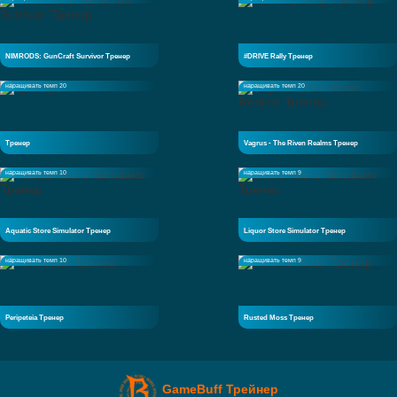
NIMRODS: GunCraft Survivor Тренер
#DRIVE Rally Тренер
наращивать темп 20
наращивать темп 20
Тренер
Vagrus - The Riven Realms Тренер
наращивать темп 10
наращивать темп 9
Aquatic Store Simulator Тренер
Liquor Store Simulator Тренер
наращивать темп 10
наращивать темп 9
Peripeteia Тренер
Rusted Moss Тренер
GameBuff Трейнер