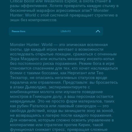
Critical Boost или Weakness Exploit, а охота станет в
разы эффективнее. Хотите превратить каждую стычку в
бесконечный марафон агрессивных атак? Monster
Hunter: World с этой системой превращает стратегию в
экшн без компромиссов.
Режим бога
LShift+F3
Monster Hunter: World — это эпическая вселенная
охоты, где каждый игрок мечтает о возможности
исследовать открытые локации, сражаться с огненным
Зора Магдарос или испытать механику инсекто-копья
без постоянного риска поражения. Режим бога в игре
становится спасением для тех, кто хочет наслаждаться
боями с такими боссами, как Нергигант или Тео
Тескатор, не опасаясь негативных статусов вроде
паралича или отравления. Представьте: вы бросаетесь
в атаки Дьяволджо, экспериментируете с
комбинациями молота или изучаете поведение
монстров в Гниющем долу, а ваш персонаж остается
невредимым. Это не просто фарм материалов, таких
как рубин Раталоса или лавовый самородок — это
свобода действий, когда вы зачищаете зону за зоной,
не возвращаясь к лагерю после каждого поражения.
Для новичков, которым сложно освоить управление в
кооперативе или стратегии против Кирин, такой
функционал снижает стресс, превращая сложные