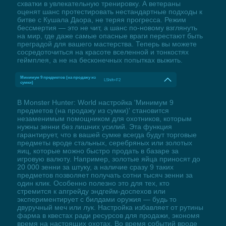
схватки в увлекательную тренировку. А ветераны
оценят шанс протестировать нестандартные подходы к
битве с Кушала Даора, не теряя прогресса. Режим
бессмертия — это не чит, а шанс по-новому взглянуть
на мир, где даже самые опасные враги перестают быть
преградой для вашего мастерства. Теперь вы можете
сосредоточиться на красоте вселенной и тонкостях
геймплея, а не на бесконечных попытках выжить.
Минимум 9 предметов (на продажу из
LShift+F2
сумки)
В Monster Hunter: World настройка 'Минимум 9
предметов (на продажу из сумки)' становится
незаменимым помощником для охотников, которым
нужны зенни без лишних усилий. Эта функция
гарантирует, что в вашей сумке всегда будут торговые
предметы вроде стальных, серебряных или золотых
яиц, которые можно быстро продать в базаре за
игровую валюту. Например, золотые яйца приносят до
20 000 зенни за штуку, а наличие сразу 9 таких
предметов позволяет получать сотни тысяч зенни за
один клик. Особенно полезно это для тех, кто
стремится к апгрейду эндгейм-доспехов или
экспериментирует с билдами оружия — будь то
двуручный меч или лук. Настройка избавляет от рутины
фарма в квестах ради ресурсов для продажи, экономя
время на настоящих охотах. Во время событий вроде