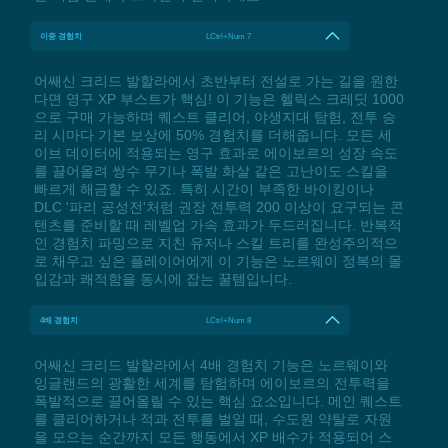
이중 경험치
LCtrl+Num 7
어쌔신 크리드 발할라에서 초반부터 전설로 가는 길을 원한
다면 영구 XP 부스트가 핵심! 이 기능은 헬릭스 크레딧 1000
으로 구매 가능하며 퀘스트 클리어, 야생지대 탐험, 전투 승
리 시마다 기본 보상에 50% 경험치를 더해줍니다. 모든 세
이브 데이터에 적용되는 영구 효과로 에이보르의 성장 속도
를 끌어올려 쌍수 무기나 폭발 화살 같은 고난이도 스킬을
빠르게 해금할 수 있죠. 특히 시간이 부족한 바이킹이나
DLC '파리 공성전'처럼 권장 전투력 200 이상이 요구되는 콘
텐츠를 준비할 때 레벨업 가속 효과가 두드러집니다. 반복적
인 경험치 파밍으로 지친 유저나 스킬 트리를 완성주의적으
로 채우고 싶은 플레이어에게 이 기능은 노르웨이 정복의 몰
입감과 쾌적함을 동시에 잡는 꿀템입니다.
4배 경험치
LCtrl+Num 8
어쌔신 크리드 발할라에서 4배 경험치 기능은 노르웨이와
잉글랜드의 광활한 세계를 탐험하며 에이보르의 전투력을
폭발적으로 끌어올릴 수 있는 핵심 요소입니다. 메인 퀘스트
를 클리어하거나 적과 전투를 벌일 때, 수도원 약탈로 자원
을 모으는 순간까지 모든 행동에서 XP 배수가 적용되어 스