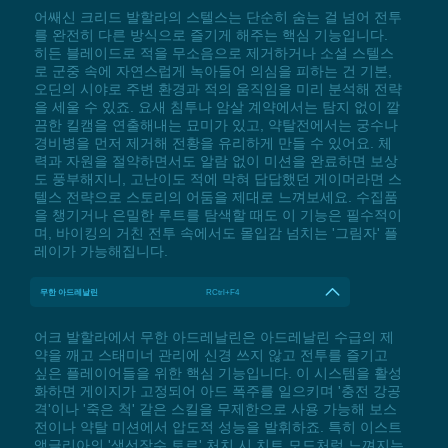
어쌔신 크리드 발할라의 스텔스는 단순히 숨는 걸 넘어 전투
를 완전히 다른 방식으로 즐기게 해주는 핵심 기능입니다.
히든 블레이드로 적을 무소음으로 제거하거나 소셜 스텔스
로 군중 속에 자연스럽게 녹아들어 의심을 피하는 건 기본,
오딘의 시야로 주변 환경과 적의 움직임을 미리 분석해 전략
을 세울 수 있죠. 요새 침투나 암살 계약에서는 탐지 없이 깔
끔한 킬캠을 연출해내는 묘미가 있고, 약탈전에서는 궁수나
경비병을 먼저 제거해 전황을 유리하게 만들 수 있어요. 체
력과 자원을 절약하면서도 알람 없이 미션을 완료하면 보상
도 풍부해지니, 고난이도 적에 막혀 답답했던 게이머라면 스
텔스 전략으로 스토리의 어둠을 제대로 느껴보세요. 수집품
을 챙기거나 은밀한 루트를 탐색할 때도 이 기능은 필수적이
며, 바이킹의 거친 전투 속에서도 몰입감 넘치는 '그림자' 플
레이가 가능해집니다.
무한 아드레날린
RCtrl+F4
어크 발할라에서 무한 아드레날린은 아드레날린 수급의 제
약을 깨고 스태미너 관리에 신경 쓰지 않고 전투를 즐기고
싶은 플레이어들을 위한 핵심 기능입니다. 이 시스템을 활성
화하면 게이지가 고정되어 아드 폭주를 일으키며 '충전 강공
격'이나 '죽은 척' 같은 스킬을 무제한으로 사용 가능해 보스
전이나 약탈 미션에서 압도적 성능을 발휘하죠. 특히 이스트
앵글리아의 '생선장수 토르' 처치 시 치트 모드처럼 느껴지는