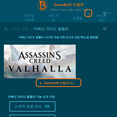
GameBuff 수정자
7000개 이상의 게임 수정자 지원
언
Gamebuff 수정
최근 업
모든 게
버전 레
도움말
데이트
임
코드
홈
모든 게임
어쌔신 크리드 발할라
어
어쌔신 크리드 발할라: 바이킹 전설 위한 초고속 성장 핵심 팁 총집합!
Gamebuff 수정자 다운로드
어쌔신 크리드 발할라 기능 소개 수정
스위치 표준 모드