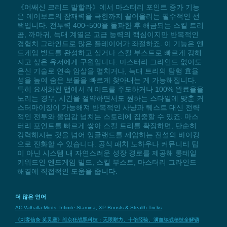
《어쌔신 크리드 발할라》에서 마스터리 포인트 증가 기능
은 에이보르의 잠재력을 극한까지 끌어올리는 필수적인 선
택입니다. 전투력 400~500을 돌파한 후 해금되는 스킬 트리
곰, 까마귀, 늑대 계열은 고급 능력의 핵심이지만 반복적인
경험치 그라인드로 많은 플레이어가 좌절하죠. 이 기능은 엔
드게임 빌드를 완성하고 싶거나 스킬 부스트로 빠르게 강해
지고 싶은 유저에게 구원입니다. 마스터리 그라인드 없이도
은신 기술로 연속 암살을 펼치거나, 늑대 트리의 탐험 효율
성을 높여 숨은 보물을 빠르게 찾아내는 게 가능해집니다.
특히 요새화된 맵에서 레이드를 주도하거나 100% 완료율을
노리는 경우, 시간을 절약하면서도 원하는 스타일에 맞춘 커
스터마이징이 가능해져 반복적인 사냥과 퀘스트 대신 전략
적인 전투와 몰입감 넘치는 스토리에 집중할 수 있죠. 마스
터리 포인트를 빠르게 쌓아 스킬 트리를 확장하면, 단순히
강력해지는 것을 넘어 잉글랜드를 제압하는 전설의 바이킹
으로 진화할 수 있습니다. 공식 패치 노하우나 커뮤니티 팁
이 아닌 시스템 내 자연스러운 성장 경로를 제공해 롱테일
키워드인 엔드게임 빌드, 스킬 부스트, 마스터리 그라인드
해결에 직접적인 도움을 줍니다.
더 많은 언어
AC Valhalla Mods: Infinite Stamina, XP Boosts & Stealth Tricks
《刺客信条 英灵殿》维京狂战黑科技：无限耐力、十倍经验、满血续战秘技全解锁