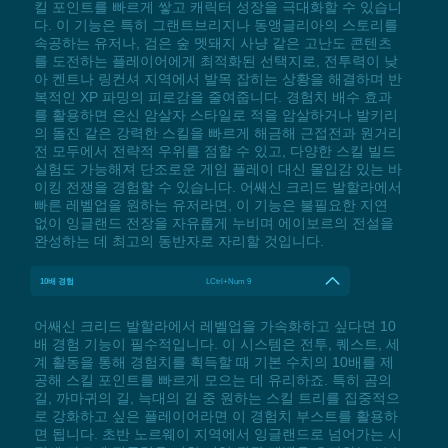
킬 포인트를 빠르게 쌓고 캐릭터 성장을 극대화할 수 있습니
다. 이 기능은 특히 그랜트브리지나 동앵글리아의 스토리를
속공하는 유저나, 검은 숲 멧돼지 사냥 같은 고난도 콘텐츠
를 도전하는 플레이어에게 최적화된 선택지로, 전투력이 낮
아 켄트나 링컨셔 지역에서 발목 잡히는 상황을 해결하며 반
복적인 XP 파밍의 피로감을 줄여줍니다. 경험치 배수 효과
를 활용하면 은신 암살자 스타일로 적을 암살하거나 발키리
의 돌진 같은 강력한 스킬을 빠르게 해금해 근접전과 원거리
전 모두에서 전략적 우위를 점할 수 있고, 다양한 스킬 빌드
실험도 가능해져 단조로운 게임 플레이 대신 몰입감 있는 바
이킹 전쟁을 경험할 수 있습니다. 어쌔신 크리드 발할라에서
빠른 레벨업을 원하는 유저라면, 이 기능은 불필요한 지연
없이 잉글랜드 전장을 자유롭게 누비며 에이보르의 전설을
완성하는 데 최고의 동반자로 자리할 것입니다.
10배 경험
LCtrl+Num 9
어쌔신 크리드 발할라에서 레벨업을 가속화하고 싶다면 10
배 경험 기능이 필수적입니다. 이 시스템은 전투, 퀘스트, 세
계 활동을 통해 경험치를 획득할 때 기본 수치의 10배를 제
공해 스킬 포인트를 빠르게 모으는 데 유리하죠. 특히 곰의
길, 까마귀의 길, 늑대의 길 중 원하는 스킬 트리를 집중적으
로 강화하고 싶은 플레이어라면 이 경험치 부스트를 활용하
면 됩니다. 초반 노르웨이 지역에서 잉글랜드로 넘어가는 시