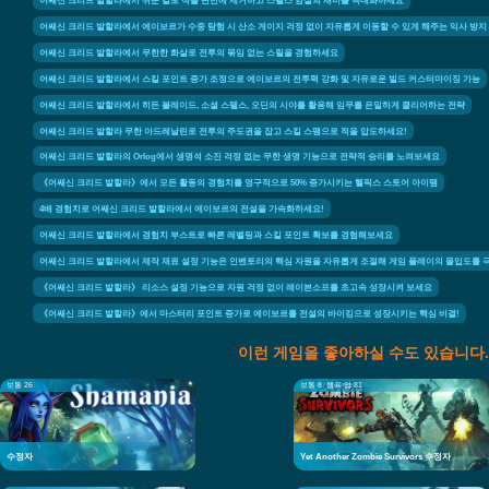
어쌔신 크리드 발할라에서 쉬운 킬로 적을 단번에 제거하고 스텔스 암살의 재미를 극대화하세요
어쌔신 크리드 발할라에서 에이보르가 수중 탐험 시 산소 게이지 걱정 없이 자유롭게 이동할 수 있게 해주는 익사 방지
어쌔신 크리드 발할라에서 무한한 화살로 전투의 묶임 없는 스릴을 경험하세요
어쌔신 크리드 발할라에서 스킬 포인트 증가 조정으로 에이보르의 전투력 강화 및 자유로운 빌드 커스터마이징 가능
어쌔신 크리드 발할라에서 히든 블레이드, 소셜 스텔스, 오딘의 시야를 활용해 임무를 은밀하게 클리어하는 전략
어쌔신 크리드 발할라 무한 아드레날린로 전투의 주도권을 잡고 스킬 스팸으로 적을 압도하세요!
어쌔신 크리드 발할라의 Orlog에서 생명석 소진 걱정 없는 무한 생명 기능으로 전략적 승리를 노려보세요
《어쌔신 크리드 발할라》에서 모든 활동의 경험치를 영구적으로 50% 증가시키는 헬릭스 스토어 아이템
4배 경험치로 어쌔신 크리드 발할라에서 에이보르의 전설을 가속화하세요!
어쌔신 크리드 발할라에서 경험치 부스트로 빠른 레벨링과 스킬 포인트 확보를 경험해보세요
어쌔신 크리드 발할라에서 제작 재료 설정 기능은 인벤토리의 핵심 자원을 자유롭게 조절해 게임 플레이의 몰입도를 
《어쌔신 크리드 발할라》 리소스 설정 기능으로 자원 걱정 없이 레이븐소프를 초고속 성장시켜 보세요
《어쌔신 크리드 발할라》에서 마스터리 포인트 증가로 에이보르를 전설의 바이킹으로 성장시키는 핵심 비결!
이런 게임을 좋아하실 수도 있습니다.
보통 26
보통 8
램프 업 31
수정자
Yet Another Zombie Survivors 수정자