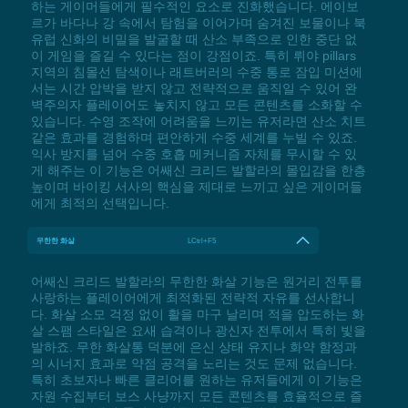
하는 게이머들에게 필수적인 요소로 진화했습니다. 에이보
르가 바다나 강 속에서 탐험을 이어가며 숨겨진 보물이나 북
유럽 신화의 비밀을 발굴할 때 산소 부족으로 인한 중단 없
이 게임을 즐길 수 있다는 점이 강점이죠. 특히 뤼야 pillars
지역의 침몰선 탐색이나 래트버러의 수중 통로 잠입 미션에
서는 시간 압박을 받지 않고 전략적으로 움직일 수 있어 완
벽주의자 플레이어도 놓치지 않고 모든 콘텐츠를 소화할 수
있습니다. 수영 조작에 어려움을 느끼는 유저라면 산소 치트
같은 효과를 경험하며 편안하게 수중 세계를 누빌 수 있죠.
익사 방지를 넘어 수중 호흡 메커니즘 자체를 무시할 수 있
게 해주는 이 기능은 어쌔신 크리드 발할라의 몰입감을 한층
높이며 바이킹 서사의 핵심을 제대로 느끼고 싶은 게이머들
에게 최적의 선택입니다.
무한한 화살
LCtrl+F5
어쌔신 크리드 발할라의 무한한 화살 기능은 원거리 전투를
사랑하는 플레이어에게 최적화된 전략적 자유를 선사합니
다. 화살 소모 걱정 없이 활을 마구 날리며 적을 압도하는 화
살 스팸 스타일은 요새 습격이나 광신자 전투에서 특히 빛을
발하죠. 무한 화살통 덕분에 은신 상태 유지나 화약 함정과
의 시너지 효과로 약점 공격을 노리는 것도 문제 없습니다.
특히 초보자나 빠른 클리어를 원하는 유저들에게 이 기능은
자원 수집부터 보스 사냥까지 모든 콘텐츠를 효율적으로 즐