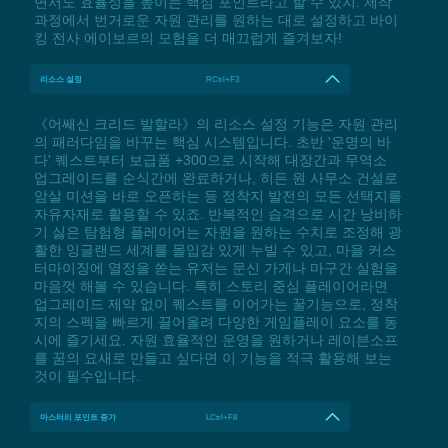
면서도 효율성을 높이는 핵심 포인트라고 할 수 있지. 제작
과정에서 번거로운 자원 관리를 원하는 대로 설정하고 바이
킹 전사 에이보르의 모험을 더 매끄럽게 즐겨보자!
리소스 설정
RCtrl+F3
《어쌔신 크리드 발할라》의 리소스 설정 기능은 자원 관리
의 패러다임을 바꾸는 핵심 시스템입니다. 초반 '운명의 바
다' 퀘스트부터 보급품 +300으로 시작해 대장간과 무역소
업그레이드를 순식간에 완료하거나, 히든 원 사무소 건설로
암살 미션을 바로 오픈하는 등 정착지 발전의 모든 선택지를
자유자재로 활용할 수 있죠. 반복적인 습격으로 시간 낭비하
기 싫은 탐험형 플레이어는 자원을 원하는 수치로 조정해 광
활한 잉글랜드 세계를 몰입감 있게 누빌 수 있고, 마을 커스
터마이징에 열정을 쏟는 유저는 문신 가게나 마구간 실험을
마음껏 해볼 수 있습니다. 특히 스토리 중심 플레이어라면
업그레이드 제약 없이 퀘스트를 이어가는 꿀기능으로, 정착
지의 스펙을 빠르게 끌어올려 다양한 게임플레이 요소를 동
시에 즐기세요. 자원 효율적인 운영을 원하거나 레이븐소프
를 꿈의 요새로 만들고 싶다면 이 기능을 적극 활용해 보는
것이 필수입니다.
마스터리 포인트 증가
LCtrl+F8