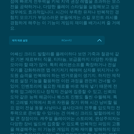
점에 빠르게 전투력을 키워 지역 권장 레벨을 초과하는 보스
전을 공략하거나, 다양한 플레이 스타일을 실험해보고 싶은
경우에도 효과적입니다. 시간이 부족한 유저나 반복적인 경
험치 모으기가 부담스러운 분들에게는 스킬 포인트 러시를
경험하게 해주는 이 기능이 게임의 재미를 배가시켜 줄 거예
요.
제작 재료 설정
RCtrl+F2
어쌔신 크리드 발할라를 플레이하다 보면 가죽과 철광석 같
은 기본 재료부터 직물, 티타늄, 보급품까지 다양한 자원을
모아야 할 때가 많아. 특히 레이븐소프를 확장하거나 전설
무기를 강화하려면 맵 여기저기 헤매며 상자를 뒤지거나 수
도원 습격을 반복해야 하는 번거로움이 생기지. 하지만 제작
재료 설정 기능을 활용하면 이런 과정을 완전히 건너뛸 수
있어. 인벤토리에 필요한 재료를 바로 채워 넣기 때문에 전
투력 업그레이드나 정착지 건설에 집중할 수 있고, 신뢰의
도약 같은 능력 해금이나 퀘스트 진행도 훨씬 수월해져. 특
히 고레벨 지역에서 희귀 자원을 찾기 위해 시간 낭비할 필
요 없이 전설 동물 사냥이나 결사단과의 전투를 압도적인 전
투력으로 준비할 수 있다는 건 어쌔신 크리드 발할라에서 정
말 큰 장점이야. 캐주얼 플레이어는 스토리에, 완성주의자는
다양한 장비 빌드에 집중할 수 있도록 반복적인 파밍의 고통
을 해결해주는 이 기능은 게임의 진짜 재미를 방해하지 않으