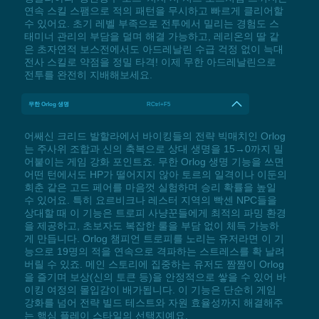
연속 스킬 스팸으로 적의 패턴을 무시하고 빠르게 클리어할
수 있어요. 초기 레벨 부족으로 전투에서 밀리는 경험도 스
태미너 관리의 부담을 덜며 해결 가능하고, 레리온의 딸 같
은 초자연적 보스전에서도 아드레날린 수급 걱정 없이 늑대
전사 스킬로 약점을 정밀 타격! 이제 무한 아드레날린으로
전투를 완전히 지배해보세요.
무한 Orlog 생명
RCtrl+F5
어쌔신 크리드 발할라에서 바이킹들의 전략 빅매치인 Orlog
는 주사위 조합과 신의 축복으로 상대 생명을 15→0까지 밀
어붙이는 게임 강화 포인트죠. 무한 Orlog 생명 기능을 쓰면
어떤 턴에서도 HP가 떨어지지 않아 토르의 일격이나 이둔의
회춘 같은 고드 페어를 마음껏 실험하며 승리 확률을 높일
수 있어요. 특히 요르비크나 레스터 지역의 빡센 NPC들을
상대할 때 이 기능은 트로피 사냥꾼들에게 최적의 파밍 환경
을 제공하고, 초보자도 복잡한 룰을 부담 없이 체득 가능하
게 만듭니다. Orlog 챔피언 트로피를 노리는 유저라면 이 기
능으로 19명의 적을 연속으로 격파하는 스트레스를 확 날려
버릴 수 있죠. 메인 스토리에 집중하는 유저도 짬짬이 Orlog
을 즐기며 보상(신의 토큰 등)을 안정적으로 쌓을 수 있어 바
이킹 여정의 몰입감이 배가됩니다. 이 기능은 단순히 게임
강화를 넘어 전략 빌드 테스트와 자원 효율성까지 해결해주
는 핵심 플레이 스타일의 선택지예요.