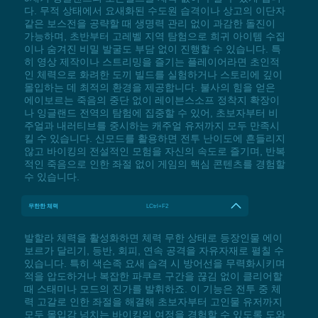
다. 무적 상태에서 요새화된 수도원 습격이나 상고의 이단자
같은 보스전을 공략할 때 생명력 관리 없이 과감한 돌진이
가능하며, 초반부터 고레벨 지역 탐험으로 희귀 아이템 수집
이나 숨겨진 비밀 발굴도 부담 없이 진행할 수 있습니다. 특
히 영상 제작이나 스트리밍을 즐기는 플레이어라면 초인적
인 체력으로 화려한 도끼 빌드를 실험하거나 스토리에 깊이
몰입하는 데 최적의 환경을 제공합니다. 불사의 힘을 얻은
에이보르는 죽음의 중단 없이 레이븐스소프 정착지 확장이
나 잉글랜드 전역의 탐험에 집중할 수 있어, 초보자부터 비
주얼과 내러티브를 중시하는 캐주얼 유저까지 모두 만족시
킬 수 있습니다. 신모드를 활용하면 전투 난이도에 흔들리지
않고 바이킹의 전설적인 모험을 자신의 속도로 즐기며, 반복
적인 죽음으로 인한 좌절 없이 게임의 핵심 콘텐츠를 경험할
수 있습니다.
무한한 체력
LCtrl+F2
발할라 체력을 활성화하면 체력 무한 상태로 등장인물 에이
보르가 달리기, 등반, 회피, 연속 공격을 자유자재로 펼칠 수
있습니다. 특히 색슨족 요새 습격 시 방어선을 무력화시키며
적을 압도하거나 복잡한 파쿠르 구간을 끊김 없이 클리어할
때 스태미나 모드의 진가를 발휘하죠. 이 기능은 전투 중 체
력 고갈로 인한 좌절을 해결해 초보자부터 고인물 유저까지
모두 몰입감 넘치는 바이킹의 여정을 경험할 수 있도록 도와