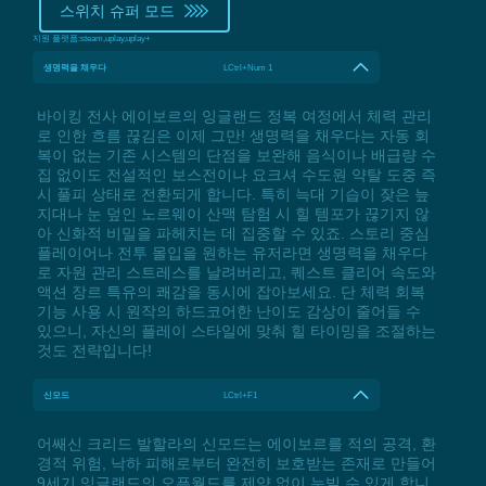
스위치 슈퍼 모드
지원 플랫폼:
steam,uplay,uplay+
생명력을 채우다
LCtrl+Num 1
바이킹 전사 에이보르의 잉글랜드 정복 여정에서 체력 관리
로 인한 흐름 끊김은 이제 그만! 생명력을 채우다는 자동 회
복이 없는 기존 시스템의 단점을 보완해 음식이나 배급량 수
집 없이도 전설적인 보스전이나 요크셔 수도원 약탈 도중 즉
시 풀피 상태로 전환되게 합니다. 특히 늑대 기습이 잦은 늪
지대나 눈 덮인 노르웨이 산맥 탐험 시 힐 템포가 끊기지 않
아 신화적 비밀을 파헤치는 데 집중할 수 있죠. 스토리 중심
플레이어나 전투 몰입을 원하는 유저라면 생명력을 채우다
로 자원 관리 스트레스를 날려버리고, 퀘스트 클리어 속도와
액션 장르 특유의 쾌감을 동시에 잡아보세요. 단 체력 회복
기능 사용 시 원작의 하드코어한 난이도 감상이 줄어들 수
있으니, 자신의 플레이 스타일에 맞춰 힐 타이밍을 조절하는
것도 전략입니다!
신모드
LCtrl+F1
어쌔신 크리드 발할라의 신모드는 에이보르를 적의 공격, 환
경적 위험, 낙하 피해로부터 완전히 보호받는 존재로 만들어
9세기 잉글랜드의 오픈월드를 제약 없이 누빌 수 있게 합니