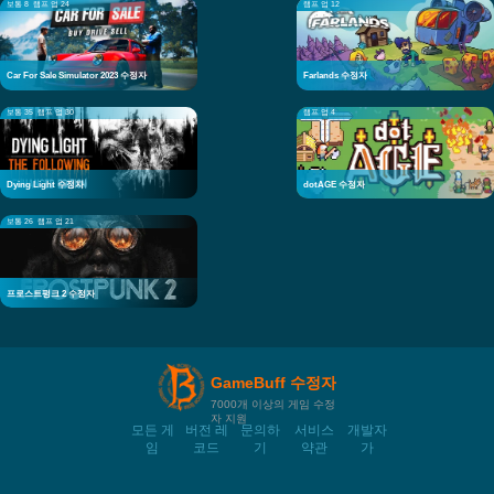
보통 8
램프 업 24
램프 업 12
Car For Sale Simulator 2023 수정자
Farlands 수정자
보통 35
램프 업 30
램프 업 4
Dying Light 수정자
dotAGE 수정자
보통 26
램프 업 21
프로스트펑크 2 수정자
GameBuff 수정자
7000개 이상의 게임 수정
자 지원
모든 게
버전 레
문의하
서비스
개발자
임
코드
기
약관
가