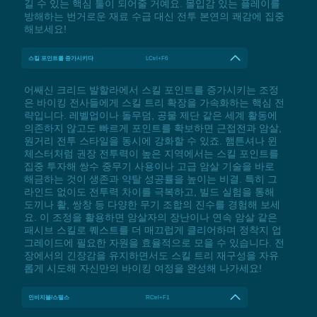
길 수 있는 핵심 툴이 되어줄 거예요. 몰입감 있는 플레이를
방해하는 번거로운 재료 수급 대신 전투 본연의 쾌감에 집중
해보세요!
스킬 포인트를 증가시키다
LCtrl+F6
어쌔신 크리드 발할라에서 스킬 포인트를 증가시키는 조정
은 바이킹 전사들에게 스킬 트리 확장을 가속화하는 핵심 전
략입니다. 레벨업이나 돌무덤, 공물 제단 같은 세계 활동에
의존하지 않고도 빠르게 포인트를 확보하면 근접전과 암살,
원거리 전투 스타일을 동시에 강화할 수 있죠. 햄튼셔나 윈
체스터처럼 권장 전투력이 높은 지역에서는 스킬 포인트를
집중 투자해 쌍수 중무기 사용이나 고급 암살 기술을 바로
해금하는 것이 생존과 약탈 성공률을 높이는 비결. 특히 그
라인드 없이도 전투력 차이를 극복하고, 빌드 실험을 통해
도끼나 활, 쌍창 등 다양한 무기 조합의 진수를 경험해 보세
요. 이 조정을 활용하면 암살자의 장난이나 연속 암살 같은
패시브 스킬로 퀘스트를 더 매끄럽게 클리어하며 정착지 업
그레이드에 필요한 자원을 효율적으로 모을 수 있습니다. 전
장에서의 긴장감을 유지하면서도 스킬 트리 재구성을 자유
롭게 시도해 자신만의 바이킹 여정을 완성해 나가세요!
인비지블/스텔스
RCtrl+F1