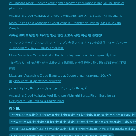
AC Valhalla Modz: Boostez votre gameplay avec endurance infinie, XP multiplié et
plus encore
Assassin's Creed Valhalla: Unendliche Ausdauer, 10x XP & Stealth-Kill-Mechanik
Mods Épicos para Assassin's Creed Valhalla: Resistencia Infinita, XP x10 y Vida
Completa
어쌔신 크리드 발할라: 바이킹 전설 위한 초고속 성장 핵심 팁 총집합!
アサシンクリードヴァルハラ: バイキングの無限スタミナ・10倍経験値でオープンワー
ルドを制限なく遊べる攻略必須の機能集
Mods Assassin's Creed Valhalla: Domine a Inglaterra com Vantagens Épicas!
《刺客教条：维京纪元》维京战神必备：无限耐力+十倍经验，让艾沃尔征服英格兰不讲
武德
Моды для Assassin's Creed Вальгалла: бесконечная стамина, 10x XP,
неуязвимость и крафт без лимитов
أكريد فالتسلل: حركات قوية وحيل ملحمية لعالم فالهالا المفتوح
Assassin's Creed Valhalla: Mod Epici per Vichinghi Senza Fine - Esperienza
Decuplicata, Vita Infinita & Razzie Killer
레이블:
《어쌔신 크리드 발할라》에서 생명력을 채우다 기능은 전투와 탐험의 몰입감을 높이는 체력 즉시 회복 솔루션입니다
어쌔신 크리드 발할라에서 신모드를 활성화하면 바이킹 전사 에이보르가 무적, 불사, 초인 상태로 변신해 치열한 전투
《어쌔신 크리드 발할라》에서 무한한 체력은 스태미나 제한을 해제해 에이보르의 전투와 탐험을 스트레스 없이 즐길 