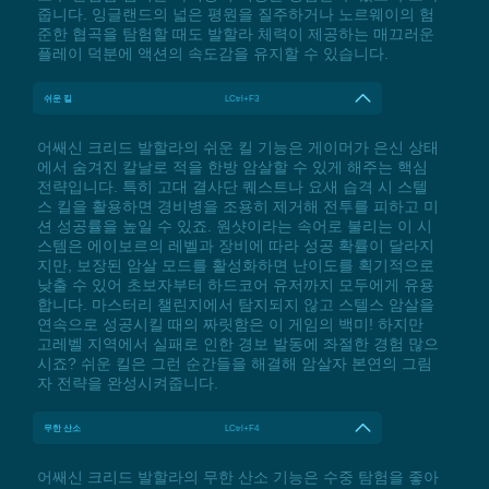
줍니다. 잉글랜드의 넓은 평원을 질주하거나 노르웨이의 험
준한 협곡을 탐험할 때도 발할라 체력이 제공하는 매끄러운
플레이 덕분에 액션의 속도감을 유지할 수 있습니다.
쉬운 킬
LCtrl+F3
어쌔신 크리드 발할라의 쉬운 킬 기능은 게이머가 은신 상태
에서 숨겨진 칼날로 적을 한방 암살할 수 있게 해주는 핵심
전략입니다. 특히 고대 결사단 퀘스트나 요새 습격 시 스텔
스 킬을 활용하면 경비병을 조용히 제거해 전투를 피하고 미
션 성공률을 높일 수 있죠. 원샷이라는 속어로 불리는 이 시
스템은 에이보르의 레벨과 장비에 따라 성공 확률이 달라지
지만, 보장된 암살 모드를 활성화하면 난이도를 획기적으로
낮출 수 있어 초보자부터 하드코어 유저까지 모두에게 유용
합니다. 마스터리 챌린지에서 탐지되지 않고 스텔스 암살을
연속으로 성공시킬 때의 짜릿함은 이 게임의 백미! 하지만
고레벨 지역에서 실패로 인한 경보 발동에 좌절한 경험 많으
시죠? 쉬운 킬은 그런 순간들을 해결해 암살자 본연의 그림
자 전략을 완성시켜줍니다.
무한 산소
LCtrl+F4
어쌔신 크리드 발할라의 무한 산소 기능은 수중 탐험을 좋아