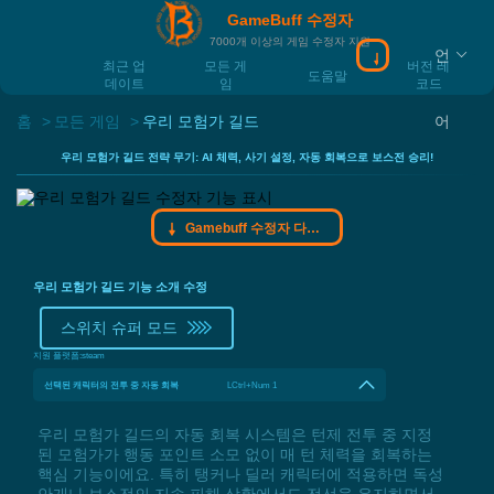
GameBuff 수정자
7000개 이상의 게임 수정자 지원
언
Gamebuff 수정
최근 업
모든 게
버전 레
도움말
데이트
임
코드
홈
모든 게임
우리 모험가 길드
어
우리 모험가 길드 전략 무기: AI 체력, 사기 설정, 자동 회복으로 보스전 승리!
Gamebuff 수정자 다운로드
우리 모험가 길드 기능 소개 수정
스위치 슈퍼 모드
지원 플랫폼:
steam
선택된 캐릭터의 전투 중 자동 회복
LCtrl+Num 1
우리 모험가 길드의 자동 회복 시스템은 턴제 전투 중 지정
된 모험가가 행동 포인트 소모 없이 매 턴 체력을 회복하는
핵심 기능이에요. 특히 탱커나 딜러 캐릭터에 적용하면 독성
안개나 보스전의 지속 피해 상황에서도 전선을 유지하면서