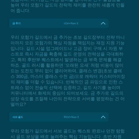
높여 우리 모험가 길드의 전략적 재미를 완전히 새롭게 만들
어 줍니다.
금 추가
LCtrl+Num 3
우리 모험가 길드에서 금 추가는 초보 길드장부터 전략 마니
아까지 모든 모험가의 핵심 자원을 책임지는 재정 지원 기능
입니다. 길드 시설 업그레이드나 고급 장비 구매 시 자원 부
스트로 즉시 자금을 확충해 길드 운영의 전략성을 극대화하
고, 특히 후반부 퀘스트에서 발생하는 금 부족 문제를 해결
하죠. 골드 러시를 활용하면 ‘오래된 요새’ 처럼 비용이 많이
드는 도전도 무리 없이 클리어하며, 클래스 변경(초보 클래
스 300금, 마스터 클래스 수천 금)으로 캐릭터 커스터마이징
의 재미를 더할 수 있습니다. 반복적인 금 파밍으로 인한 스
트레스 없이 전술적 선택에 집중하고, 길드 사기를 높이며
커뮤니티에서 화제의 중심이 되어보세요. 금 추가로 길드의
성장 속도를 조절해 나만의 전략으로 서버를 평정하는 건 어
떨까요?
서브 골드
RCtrl+Num 3
우리 모험가 길드에서 서브 골드는 퀘스트 완료나 던전 탐험
시 골드 보상을 배로 늘려주는 핵심 기능입니다. 초반 자원