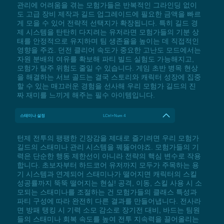
관리에 어려움을 겪는 모험가들은 반복적인 그라인딩 없이
도 고급 장비 제작과 길드 업그레이드에 필요한 금액을 빠르
게 모을 수 있어 전략적 선택지가 확장됩니다. 특히 길드 경
제 시스템을 탄탄히 다지려는 유저라면 모험가들의 기분 상
태를 안정적으로 유지하며 팀 생존율을 높이는 데 직접적인
영향을 주죠. 던전 클리어 속도가 중요한 고난도 모드에서는
자원 분배의 여유를 확보해 파티 빌드 실험도 가능해지고,
모험가 탈주 위험도 줄일 수 있습니다. 게임 초반 병목 현상
을 해결하는 서브 골드는 결국 스토리와 캐릭터 성장에 집중
할 수 있는 매끄러운 경험을 선사해 우리 모험가 길드의 진
짜 재미를 느끼게 해주는 필수 아이템입니다.
스태미나 설정
LCtrl+Num 4
턴제 전투의 팽팽한 긴장감을 제대로 즐기려면 우리 모험가
길드의 스태미나 관리 시스템을 꿰뚫어야죠. 모험가들의 기
력은 단순한 행동 제한선이 아니라 전략의 핵심 변수로 작용
합니다. 초보자부터 하드코어 유저까지 모두가 주목하는 용
기 시스템과 연계되어 스태미나가 떨어지면 캐릭터의 스킬
성공률까지 뚝뚝 떨어지는 현실! 공격, 이동, 스킬 사용 시 소
모되는 스태미나를 조절하는 건 모험가들의 클래스 특성과
파티 구성에 따라 완전히 다른 결과를 만들어냅니다. 전사라
면 방패 탱킹 시 기력 소모 감소로 장기전 대비, 바드는 팀원
들의 스태미나 회복 속도를 높여 전투 지속력을 끌어올리는