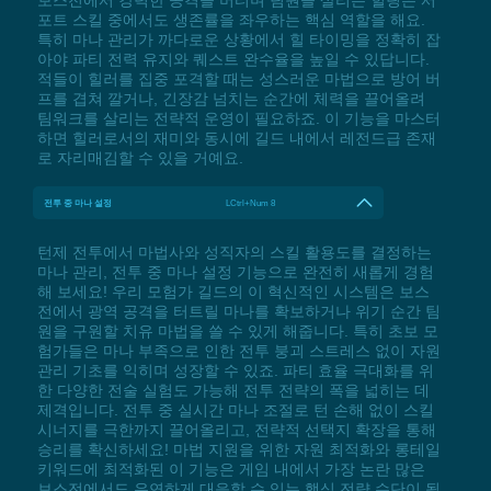
포트 스킬 중에서도 생존률을 좌우하는 핵심 역할을 해요.
특히 마나 관리가 까다로운 상황에서 힐 타이밍을 정확히 잡
아야 파티 전력 유지와 퀘스트 완수율을 높일 수 있답니다.
적들이 힐러를 집중 포격할 때는 성스러운 마법으로 방어 버
프를 겹쳐 깔거나, 긴장감 넘치는 순간에 체력을 끌어올려
팀워크를 살리는 전략적 운영이 필요하죠. 이 기능을 마스터
하면 힐러로서의 재미와 동시에 길드 내에서 레전드급 존재
로 자리매김할 수 있을 거예요.
전투 중 마나 설정
LCtrl+Num 8
턴제 전투에서 마법사와 성직자의 스킬 활용도를 결정하는
마나 관리, 전투 중 마나 설정 기능으로 완전히 새롭게 경험
해 보세요! 우리 모험가 길드의 이 혁신적인 시스템은 보스
전에서 광역 공격을 터트릴 마나를 확보하거나 위기 순간 팀
원을 구원할 치유 마법을 쓸 수 있게 해줍니다. 특히 초보 모
험가들은 마나 부족으로 인한 전투 붕괴 스트레스 없이 자원
관리 기초를 익히며 성장할 수 있죠. 파티 효율 극대화를 위
한 다양한 전술 실험도 가능해 전투 전략의 폭을 넓히는 데
제격입니다. 전투 중 실시간 마나 조절로 턴 손해 없이 스킬
시너지를 극한까지 끌어올리고, 전략적 선택지 확장을 통해
승리를 확신하세요! 마법 지원을 위한 자원 최적화와 롱테일
키워드에 최적화된 이 기능은 게임 내에서 가장 논란 많은
보스전에서도 유연하게 대응할 수 있는 핵심 전략 수단이 될