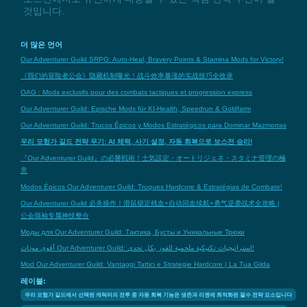
것입니다.
더 많은 언어
Our Adventurer Guild SRPG: Auto-Heal, Bravery Points & Stamina Mods for Victory!
《我们的冒险者公会》隐藏机制曝光！战斗效率暴涨的实战技巧全收录
OAG : Mods exclusifs pour des combats tactiques et progression express
Our Adventurer Guild: Epische Mods für KI-Health, Speedrun & Goldfarm
Our Adventurer Guild: Trucos Épicos y Modos Estratégicos para Dominar Mazmorras
우리 모험가 길드 전략 무기: AI 체력, 사기 설정, 자동 회복으로 보스전 승리!
『Our Adventurer Guild』の必勝戦術！士気設定・オートリジェネ・スタミナ管理の極
意
Modos Épicos Our Adventurer Guild: Truques Hardcore & Estratégias de Combate!
Our Adventurer Guild 必杀操作！滑鼠锁定残血+自动回血续航+勇气逆袭战术全攻略 |
公会领袖专属神技整合
Моды для Our Adventurer Guild: Тактика, Бусты и Уникальные Трюки
أقوى مودات Our Adventurer Guild: استراتيجيات تكتيكية ملحمية للفوز بكل تحدي!
Mod Our Adventurer Guild: Vantaggi Tattici e Strategie Hardcore | La Tua Gilda
레이블:
우리 모험가 길드에서 선택된 캐릭터의 전투 중 자동 회복 기능은 생존과 리젠에 최적화된 필수 전략 요소입니다