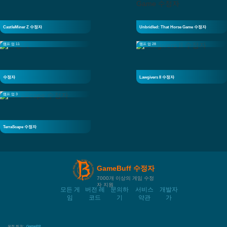
CastleMiner Z 수정자
Unbridled: That Horse Game 수정자
램프 업 11
램프 업 28
수정자
Lawgivers II 수정자
램프 업 3
TerraScape 수정자
GameBuff 수정자
7000개 이상의 게임 수정
자 지원
모든 게
버전 레
문의하
서비스
개발자
임
코드
기
약관
가
우정 링크:
GamePP