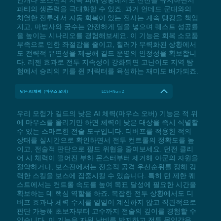
파티의 생존력을 극대화할 수 있죠. 과거 언데드 군대와의
치열한 전투에서 자동 회복이 있는 전사는 계속 탱킹을 책임
지고, 마법사와 궁수는 안전하게 딜을 넣으며 퀘스트 성공률
을 높이는 시나리오를 경험해보세요. 이 기능은 회복 소모품
부족으로 인한 좌절감을 줄이고, 힐러가 무력화된 상황에서
도 전략적 유연성을 제공해 길드 운영의 안정성을 확보합니
다. 리젠 효과로 전투 지속성이 강화되면 고난이도 지역 탐
험에서 승리의 키를 쥔 캐릭터를 육성하는 재미도 배가되죠.
낮은 AI 체력（마우스 오버）
LCtrl+Num 2
우리 모험가 길드의 낮은 AI 체력(마우스 오버) 기능은 적 위
에 마우스를 올리기만 하면 체력이 낮은 대상을 즉시 식별할
수 있는 스마트한 전술 도구입니다. 디버프를 적용한 적의
상태를 실시간으로 확인하면서 전투 컨트롤의 정확도를 높
이고, 전술적 판단으로 필드 위협을 줄여보세요. 던전 클리
어 시 체력이 떨어진 부하 몬스터부터 제거해 아군의 자원을
절약하거나, 보스전에서는 전술적 공격 우선순위를 정해 강
력한 스킬을 보스에 집중시킬 수 있습니다. 특히 턴 제한 퀘
스트에서는 컨트롤 속도를 높여 목표 달성에 필요한 시간을
확보하는 데 핵심 역할을 하죠. 복잡한 전투 상황에서도 디
버프 효과나 체력 수치를 일일이 계산하지 않고 직관적으로
판단 가능해 초보자부터 고수까지 전술의 깊이를 경험할 수
있습니다. 이 기능은 자원 낭비를 방지하고 전투 몰입감을