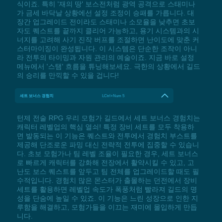
식이죠. 특히 '재의 땅' 보스전처럼 광역 공격으로 스태미나
가 금세 바닥날 상황에선 설정 조정이 승패를 가릅니다. 대
장간 업그레이드 전이라도 스태미나 소모율을 낮추면 초보
자도 퀘스트를 끝까지 클리어 가능하고, 용기 시스템과의 시
너지를 고려해 사기 진작 버프를 조절하면 난이도에 맞춘 커
스터마이징이 완성됩니다. 이 시스템은 단순한 조작이 아니
라 전투의 타이밍과 자원 관리의 예술이죠. 지금 바로 설정
메뉴에서 '스탬' 흐름을 튜닝해보세요. 극한의 상황에서 길드
의 승리를 만끽할 수 있을 겁니다!
세트 보너스 경험치
LCtrl+Num 5
턴제 전술 RPG 우리 모험가 길드에서 세트 보너스 경험치는
캐릭터 레벨업의 핵심 열쇠! 특정 장비 세트를 모두 착용하
면 발동되는 이 기능은 퀘스트와 전투에서 경험치 부스트를
제공해 단조로운 파밍 대신 전략적 전투에 집중할 수 있습니
다. 초보 모험가나 팀 레벨 조율이 필요한 경우, 세트 보너스
로 빠르게 캐릭터를 강화해 전장에서 활약시킬 수 있고, 고
난도 보스 퀘스트를 앞두고 팀 전체를 업그레이드할 때도 필
수적입니다. 경험치 많은 몬스터가 출몰하는 던전에서 장비
세트를 활용하면 레벨업 속도가 폭풍처럼 빨라져 길드의 명
성을 단숨에 높일 수 있죠. 이 기능은 느린 성장으로 인한 지
루함을 해결하고, 모험가들을 이끄는 재미에 몰입하게 만듭
니다.