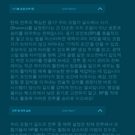
사기를 설정(전투 중)
LCtrl+Num 6
턴제 전투의 핵심은 용기! 우리 모험가 길드에서 사기
(Bravery)를 설정한다는 건 단순한 수치 조절이 아닌 생존과
승리를 좌우하는 전략입니다. 용기 포인트(BP)를 효율적으
로 쌓고 쓰는 법을 마스터하면 체력이 0이 되었을 때도 모험
가가 쓰러지지 않고 버텨내는 '기적의 순간'을 만들 수 있죠.
초보자도 쉽게 따라할 수 있도록 BP 생성 주기를 읽고, 광역
스킬 발동 타이밍을 맞춰 고대 골렘 같은 보스전에서 압도적
인 역전 드라마를 연출해 보세요. 전투 중 사기 관리의 진짜
재미는 적군 무리와의 혈전에서 팀원들을 일으켜 세우는 힐
러의 활약처럼 예측 불가능한 변수를 제압하는 데 있습니다.
용기 포인트를 아끼다가 힘든 순간에 터트리는 쾌감, 던전
탐험 중 압박을 이겨내는 전술적 깊이를 원한다면 바로 이
시스템이 당신의 길드를 강하게 만드는 열쇠입니다. 명성을
올리는 퀘스트에서 낮은 용기로 고전하지 말고, BP를 적재
적소 활용해 어려운 전투를 승리로 이끄세요!
전투 중 체력 설정
LCtrl+Num 7
우리 모험가 길드의 전투 중 체력 설정은 턴제 전투에서 모
험가들의 HP를 지켜주는 힐링과 성스러운 마법의 진수죠.
보스전에서 강력한 공격을 버티며 팀원을 살리는 힐링은 서