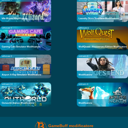
Idle Wizard Modificatore
Laundry Store Simulator Modificatore
rafforzare 5
rafforzare 5
Gaming Cafe Simulator Modificatore
WolfQuest - Anniversary Edition Modificatore
rafforzare 9
ordinario 8
Airport X-Ray Simulator Modificatore
Modificatore
ordinario 13
ordinario 8
Outworld Station Modificatore
Modificatore
GameBuff modificatore