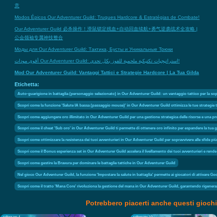
意
Modos Épicos Our Adventurer Guild: Truques Hardcore & Estratégias de Combate!
Our Adventurer Guild 必杀操作！滑鼠锁定残血+自动回血续航+勇气逆袭战术全攻略 |
公会领袖专属神技整合
Моды для Our Adventurer Guild: Тактика, Бусты и Уникальные Трюки
أقوى مودات Our Adventurer Guild: استراتيجيات تكتيكية ملحمية للفوز بكل تحدي!
Mod Our Adventurer Guild: Vantaggi Tattici e Strategie Hardcore | La Tua Gilda
Etichetta:
Auto-guarigione in battaglia (personaggio selezionato) in Our Adventurer Guild: un vantaggio tattico per la sopra
Scopri come la funzione 'Salute IA bassa (passaggio mouse)' in Our Adventurer Guild ottimizza le tue strategie 
Scopri come aggiungere oro illimitato in Our Adventurer Guild per una gestione strategica delle risorse e una p
Scopri come il cheat 'Sub oro' in Our Adventurer Guild ti permette di ottenere oro infinito per espandere la tua gi
Scopri come ottimizzare la resistenza dei tuoi avventurieri in Our Adventurer Guild per sopravvivere alle sfide più a
Scopri come il Bonus esperienza set in Our Adventurer Guild accelera il livellamento dei tuoi avventurieri e rend
Scopri come gestire la Bravura per dominare le battaglie tattiche in Our Adventurer Guild
Nel gioco Our Adventurer Guild, la funzione 'Impostare la salute in battaglia' permette ai giocatori di attivare God
Scopri come il tratto 'Mana Core' rivoluziona la gestione del mana in Our Adventurer Guild, garantendo rigeneraz
Potrebbero piacerti anche questi giochi
rafforzare 4
rafforzare 10