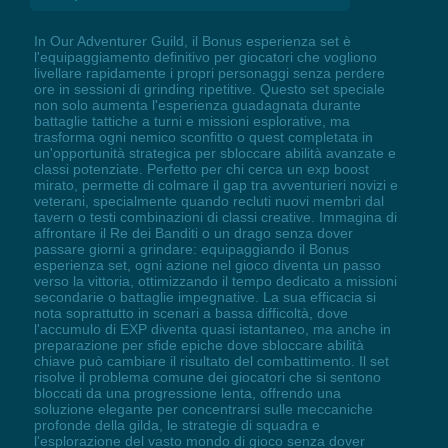
In Our Adventurer Guild, il Bonus esperienza set è
l'equipaggiamento definitivo per giocatori che vogliono
livellare rapidamente i propri personaggi senza perdere
ore in sessioni di grinding ripetitive. Questo set speciale
non solo aumenta l'esperienza guadagnata durante
battaglie tattiche a turni e missioni esplorative, ma
trasforma ogni nemico sconfitto o quest completata in
un'opportunità strategica per sbloccare abilità avanzate e
classi potenziate. Perfetto per chi cerca un exp boost
mirato, permette di colmare il gap tra avventurieri novizi e
veterani, specialmente quando recluti nuovi membri dal
tavern o testi combinazioni di classi creative. Immagina di
affrontare il Re dei Banditi o un drago senza dover
passare giorni a grindare: equipaggiando il Bonus
esperienza set, ogni azione nel gioco diventa un passo
verso la vittoria, ottimizzando il tempo dedicato a missioni
secondarie o battaglie impegnative. La sua efficacia si
nota soprattutto in scenari a bassa difficoltà, dove
l'accumulo di EXP diventa quasi istantaneo, ma anche in
preparazione per sfide epiche dove sbloccare abilità
chiave può cambiare il risultato del combattimento. Il set
risolve il problema comune dei giocatori che si sentono
bloccati da una progressione lenta, offrendo una
soluzione elegante per concentrarsi sulle meccaniche
profonde della gilda, le strategie di squadra e
l'esplorazione del vasto mondo di gioco senza dover