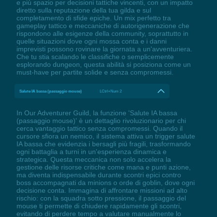
e più spazio per decisioni tattiche vincenti, con un impatto
diretto sulla reputazione della tua gilda e sul
completamento di sfide epiche. Un mix perfetto tra
gameplay tattico e meccaniche di autorigenerazione che
rispondono alle esigenze della community, soprattutto in
quelle situazioni dove ogni mossa conta e i danni
imprevisti possono rovinare la giornata a un'avventuriera.
Che tu stia scalando le classifiche o semplicemente
esplorando dungeon, questa abilità si posiziona come un
must-have per partite solide e senza compromessi.
Salute IA bassa (passaggio mouse)
LCtrl+Num 2
In Our Adventurer Guild, la funzione 'Salute IA bassa
(passaggio mouse)' è un dettaglio rivoluzionario per chi
cerca vantaggio tattico senza compromessi. Quando il
cursore sfiora un nemico, il sistema attiva un trigger salute
IA bassa che evidenzia i bersagli più fragili, trasformando
ogni battaglia a turni in un'esperienza dinamica e
strategica. Questa meccanica non solo accelera la
gestione delle risorse critiche come mana e punti azione,
ma diventa indispensabile durante scontri epici contro
boss accompagnati da minions o orde di goblin, dove ogni
decisione conta. Immagina di affrontare missioni ad alto
rischio: con la squadra sotto pressione, il passaggio del
mouse ti permette di chiudere rapidamente gli scontri,
evitando di perdere tempo a valutare manualmente lo