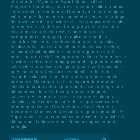
affrontando il Mysterious Sword Master o il boss
Emperor’s Champion, una resistenza ben calibrata riduce
i danni subiti, permettendo al tuo party di restare in gioco
più a lungo e di concentrarsi su combo vincenti o strategie
di crowd control. La resistenza fisica e magica non è solo
un numero: è la differenza tra un party che crolla sotto i
colpi nemici e uno che resiste come una roccia,
proteggendo i compagni più fragili come maghi o
sacerdoti. Molti neofiti sottovalutano questa statistica,
focalizzandosi solo su attacchi potenti o schivate veloci,
rischiando build squilibrate che non reggono l’urto di
nemici ad area o skill che ignorano la difesa. Aumentare la
resistenza attraverso equipaggiamenti leggendari, abilità
sinergiche o modificatori di gioco (come quelli nascosti in
quest secondarie) migliora la sostenibilità del team,
evitando il classico 'reset' frustrante dopo una sconfitta
prematura. Non importa se stai esplorando dungeon
infiniti o testando la tua squadra in missioni a tempo: una
difesa consolidata è la base per ogni strategia di
successo. Ecco perché la resistenza non è solo una
statistica, ma il cuore pulsante della sopravvivenza nel
mondo pericoloso di Our Adventurer Guild. Pronto a
trasformare i tuoi avventurieri in una squadra imbattibile?
Approfondisci le tue conoscenze su resistenza, tattiche di
difesa e build ottimizzate per dominare ogni campo di
battaglia.
Bonus esperienza set
LCtrl+Num 5