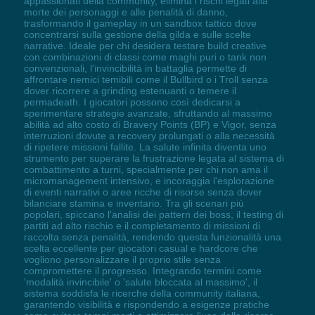
appassionati della community, elimina i rischi legati alla
morte dei personaggi e alle penalità di danno,
trasformando il gameplay in un sandbox tattico dove
concentrarsi sulla gestione della gilda e sulle scelte
narrative. Ideale per chi desidera testare build creative
con combinazioni di classi come maghi puri o tank non
convenzionali, l'invincibilità in battaglia permette di
affrontare nemici temibili come il Bullbird o i Troll senza
dover ricorrere a grinding estenuanti o temere il
permadeath. I giocatori possono così dedicarsi a
sperimentare strategie avanzate, sfruttando al massimo
abilità ad alto costo di Bravery Points (BP) e Vigor, senza
interruzioni dovute a recovery prolungati o alla necessità
di ripetere missioni fallite. La salute infinita diventa uno
strumento per superare la frustrazione legata al sistema di
combattimento a turni, specialmente per chi non ama il
micromanagement intensivo, e incoraggia l'esplorazione
di eventi narrativi o aree ricche di risorse senza dover
bilanciare stamina e inventario. Tra gli scenari più
popolari, spiccano l'analisi dei pattern dei boss, il testing di
partiti ad alto rischio e il completamento di missioni di
raccolta senza penalità, rendendo questa funzionalità una
scelta eccellente per giocatori casual e hardcore che
vogliono personalizzare il proprio stile senza
compromettere il progresso. Integrando termini come
'modalità invincibile' o 'salute bloccata al massimo', il
sistema soddisfa le ricerche della community italiana,
garantendo visibilità e rispondendo a esigenze pratiche