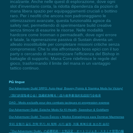
incalzante. Anche nelle quest di esplorazione, dove ogni
slot d'inventario conta, la ridotta dipendenza da pozioni di
mana libera spazio per equipaggiamenti cruciali o bottino
raro. Per i neofiti che ancora non padroneggiano le
ottimizzazioni avanzate, questa funzionalità agisce da
safety net, permettendo di sperimentare build creative
senza timore di esaurire le risorse. Nelle modalità
hardcore come Ironman o permadeath, dove ogni errore
è fatale, la rigenerazione passiva di Sustain diventa un
alleato insostituibile per completare missioni critiche senza
compromessi. Che tu stia affrontando boss epici con il tuo
party o cercando di massimizzare l'efficienza del Bishop in
battaglie di supporto, Mana Core ridefinisce le regole del
gioco, trasformando il limite del mana in un vantaggio
tattico continuo.
Più lingue
Our Adventurer Guild SRPG: Auto-Heal, Bravery Points & Stamina Mods for Victory!
《我们的冒险者公会》隐藏机制曝光！战斗效率暴涨的实战技巧全收录
OAG : Mods exclusifs pour des combats tactiques et progression express
Our Adventurer Guild: Epische Mods für KI-Health, Speedrun & Goldfarm
Our Adventurer Guild: Trucos Épicos y Modos Estratégicos para Dominar Mazmorras
우리 모험가 길드 전략 무기: AI 체력, 사기 설정, 자동 회복으로 보스전 승리!
『Our Adventurer Guild』の必勝戦術！士気設定・オートリジェネ・スタミナ管理の極