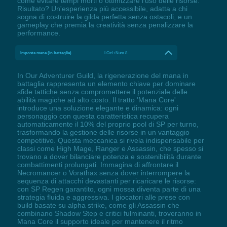
come evitare tempi morti o ottimizzare l'uso delle risorse.
Risultato? Un'esperienza più accessibile, adatta a chi
sogna di costruire la gilda perfetta senza ostacoli, e un
gameplay che premia la creatività senza penalizzare la
performance.
Imposta mana (in battaglia)
LCtrl+Num 8
In Our Adventurer Guild, la rigenerazione del mana in
battaglia rappresenta un elemento chiave per dominare
sfide tattiche senza compromettere il potenziale delle
abilità magiche ad alto costo. Il tratto 'Mana Core'
introduce una soluzione elegante e dinamica: ogni
personaggio con questa caratteristica recupera
automaticamente il 10% del proprio pool di SP per turno,
trasformando la gestione delle risorse in un vantaggio
competitivo. Questa meccanica si rivela indispensabile per
classi come High Mage, Ranger e Assassin, che spesso si
trovano a dover bilanciare potenza e sostenibilità durante
combattimenti prolungati. Immagina di affrontare il
Necromancer o Vorathax senza dover interrompere la
sequenza di attacchi devastanti per ricaricare le risorse:
con SP Regen garantito, ogni mossa diventa parte di una
strategia fluida e aggressiva. I giocatori alle prese con
build basate su alpha strike, come gli Assassin che
combinano Shadow Step e critici fulminanti, troveranno in
Mana Core il supporto ideale per mantenere il ritmo