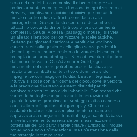
stato dei nemici. La community di giocatori apprezza
particolarmente come questa funzione integri il sistema di
Bravery, incentivando uccisioni decisive per bonus di
morale mentre riduce la frustrazione legata alla
microgestione. Sia che tu stia coordinando combo di
attacchi o cercando di non farti sopraffare da ambienti
complessi, 'Salute IA bassa (passaggio mouse)' si rivela
un alleato silenzioso per ottimizzare le scelte tattiche.
Perfetto per giocatori hardcore e neofiti che vogliono
concentrarsi sulla gestione della gilda senza perdersi in
dettagli, questa feature trasforma la visuale del campo di
battaglia in un'arma strategica. Non sottovalutare il potere
del mouse hover: in Our Adventurer Guild, ogni
movimento del cursore potrebbe essere la chiave per
ribaltare un combattimento critico o dominare sfide
impegnative con maggiore fluidità. La sua integrazione
intuitiva si sposa con la filosofia del gioco, dove la velocità
e la precisione diventano elementi distintivi per chi
ambisce a costruire una gilda imbattibile. Con scenari che
vanno da battaglie campali a duelli tattici ravvicinati,
questa funzione garantisce un vantaggio tattico concreto
senza alterare l'equilibrio del gameplay. Che tu stia
scalando le classifiche o semplicemente cercando di
sopravvivere a dungeon infernali, il trigger salute IA bassa
si rivela un elemento essenziale per massimizzare il
potenziale del tuo party. Parola chiave? Efficacia: il mouse
hover non è solo un'interazione, ma un'estensione della
tua strategia in tempo reale.