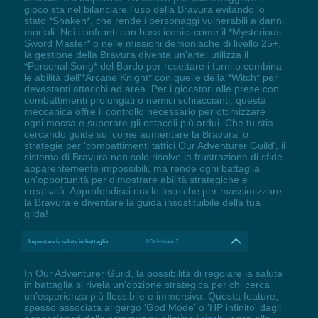
gioco sta nel bilanciare l'uso della Bravura evitando lo
stato *Shaken*, che rende i personaggi vulnerabili a danni
mortali. Nei confronti con boss iconici come il *Mysterious
Sword Master* o nelle missioni demoniache di livello 25+,
la gestione della Bravura diventa un'arte: utilizza il
*Personal Song* del Bardo per resettare i turni o combina
le abilità dell'*Arcane Knight* con quelle della *Witch* per
devastanti attacchi ad area. Per i giocatori alle prese con
combattimenti prolungati o nemici schiaccianti, questa
meccanica offre il controllo necessario per ottimizzare
ogni mossa e superare gli ostacoli più ardui. Che tu stia
cercando guide su 'come aumentare la Bravura' o
strategie per 'combattimenti tattici Our Adventurer Guild', il
sistema di Bravura non solo risolve la frustrazione di sfide
apparentemente impossibili, ma rende ogni battaglia
un'opportunità per dimostrare abilità strategiche e
creatività. Approfondisci ora le tecniche per massimizzare
la Bravura e diventare la guida insostituibile della tua
gilda!
Impostare la salute in battaglia
LCtrl+Num 7
In Our Adventurer Guild, la possibilità di regolare la salute
in battaglia si rivela un'opzione strategica per chi cerca
un'esperienza più flessibile e immersiva. Questa feature,
spesso associata al gergo 'God Mode' o 'HP infinito' dagli