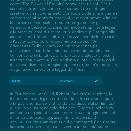
come 'The Flower of Eternity' senza interruzioni. Che tu
sia un veterano che cerca di sperimentare strategie
creative o un nuovo arrivato che vuole godersi la storia e i
combattimenti senza frustrazioni, questa funzione elimina
le barriere economiche, rendendo il gameplay più
dinamico e personalizzabile. Saltando i tempi morti legati
alla raccolta lenta di risorse, puoi dedicare più tempo alla
costruzione di team letali, all'ottimizzazione delle classi o
all'esplorazione delle mappe più pericolose. Our
Adventurer Guild diventa così un'esperienza più
accessibile e soddisfacente, specialmente per chi ama
concentrarsi sulla tattica e la narrativa piuttosto che sulle
meccaniche ripetitive. Con aggiunta di oro illimitata, ogni
decisione diventa strategica, ogni missione un'opportunità,
e ogni avventuriero una leggenda in fieri.
Sub oro
RCtrl+Num 3
In Our Adventurer Guild, il cheat 'Sub oro' rivoluziona la
tua esperienza di gioco eliminando le frustrazioni legate
alla gestione risorse e offrendo una disponibilità illimitata
di oro, la valuta principale del gioco. Questa funzionalità
consente ai giocatori di concentrarsi su strategie avanzate
e narrazione epica, bypassando la necessità di
accumulare oro tramite missioni o commerci. Con risorse
finanziarie senza fine, puoi investire immediatamente in