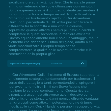
sacrificare ore su attività ripetitive. Che tu sia alle prime
armi o un veterano che vuole ottimizzare ogni minuto, il
Bonus esperienza set è il compagno ideale per rendere il
tuo gruppo più forte in tempo record. Non sottovalutare
l'impatto di un livellamento rapido: in Our Adventurer
Guild, ogni percentuale di EXP extra può significare la
differenza tra la sconfitta e una vittoria gloriosa,
soprattutto quando affronti i nemici più ostici o cerchi di
completare le quest secondarie in maniera efficiente.
Questo equipaggiamento non è solo un vantaggio, ma un
elemento che ridefinisce il ritmo del gioco, adatto a chi
vuole massimizzare il proprio tempo senza
compromettere la qualità delle avventure tattiche e la
costruzione della propria gilda.
Impostare la morale (in battaglia)
LCtrl+Num 6
In Our Adventurer Guild, il sistema di Bravura rappresenta
un elemento strategico fondamentale per trasformare il
corso delle battaglie a turni, permettendoti di spingere i
tuoi avventurieri oltre i limiti con Brave Actions che
ribaltano le sorti del combattimento. Questa risorsa
dinamica si accumula attraverso azioni decisive come
colpi critici o resistenze ai danni nemici, offrendo vantaggi
tattici cruciali come attacchi potenziati, ordine di turno
modificabile con 'Quick Hands' o persino il recupero di vita
in situazioni disperate. La chiave per padroneggiare il