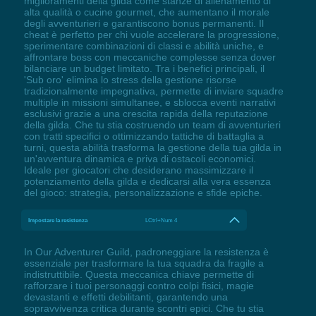
miglioramenti della gilda come stanze di allenamento di
alta qualità o cucine gourmet, che aumentano il morale
degli avventurieri e garantiscono bonus permanenti. Il
cheat è perfetto per chi vuole accelerare la progressione,
sperimentare combinazioni di classi e abilità uniche, e
affrontare boss con meccaniche complesse senza dover
bilanciare un budget limitato. Tra i benefici principali, il
'Sub oro' elimina lo stress della gestione risorse
tradizionalmente impegnativa, permette di inviare squadre
multiple in missioni simultanee, e sblocca eventi narrativi
esclusivi grazie a una crescita rapida della reputazione
della gilda. Che tu stia costruendo un team di avventurieri
con tratti specifici o ottimizzando tattiche di battaglia a
turni, questa abilità trasforma la gestione della tua gilda in
un'avventura dinamica e priva di ostacoli economici.
Ideale per giocatori che desiderano massimizzare il
potenziamento della gilda e dedicarsi alla vera essenza
del gioco: strategia, personalizzazione e sfide epiche.
Impostare la resistenza
LCtrl+Num 4
In Our Adventurer Guild, padroneggiare la resistenza è
essenziale per trasformare la tua squadra da fragile a
indistruttibile. Questa meccanica chiave permette di
rafforzare i tuoi personaggi contro colpi fisici, magie
devastanti e effetti debilitanti, garantendo una
sopravvivenza critica durante scontri epici. Che tu stia