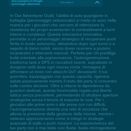
Auto-guarigione in battaglia
LCtrl+Num 1
(personaggio selezionato)
In Our Adventurer Guild, l'abilità di auto-guarigione in
battaglia (personaggio selezionato) si rivela un asso nella
manica per i giocatori che cercano di ottimizzare la
resistenza dei propri avventurieri in combattimenti a turni
intensi e complessi. Questa meccanica innovativa
permette a un personaggio strategico di recuperare punti
ferita in modo autonomo, attivandosi dopo ogni turno o a
seguito di danni subiti, senza dover ricorrere a pozioni,
incantesimi o interventi manuali. Perfetta per chi predilige
build orientate alla sopravvivenza, l'autorigenerazione
trasforma tank e DPS in roccaforti viventi, soprattutto in
dungeon ostili dove ogni risorsa conta. Immagina di
affrontare un boss con attacchi DoT devastanti: il tuo
guerriero, equipaggiato con questa capacità, rigenera
salute passivamente mentre il resto del party si concentra
sulle combo decisive. Oltre a ridurre la dipendenza da
guaritori dedicati, questa funzionalità regala una libertà
tattica senza precedenti, permettendo di sfruttare aperture
strategiche senza il timore di esaurire le cure. Per i
giocatori alle prime armi o alle prese con run difficili,
l'autorigenerazione diventa una rete di sicurezza che
allevia la pressione della gestione delle risorse, mentre i
veterani apprezzeranno come si integri in strategie
avanzate di stallo o push missioni. La sopravvivenza del
tuo party non è mai stata così fluida: basta microgestione