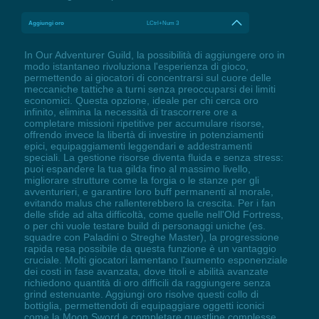
Aggiungi oro
LCtrl+Num 3
In Our Adventurer Guild, la possibilità di aggiungere oro in
modo istantaneo rivoluziona l'esperienza di gioco,
permettendo ai giocatori di concentrarsi sul cuore delle
meccaniche tattiche a turni senza preoccuparsi dei limiti
economici. Questa opzione, ideale per chi cerca oro
infinito, elimina la necessità di trascorrere ore a
completare missioni ripetitive per accumulare risorse,
offrendo invece la libertà di investire in potenziamenti
epici, equipaggiamenti leggendari e addestramenti
speciali. La gestione risorse diventa fluida e senza stress:
puoi espandere la tua gilda fino al massimo livello,
migliorare strutture come la forgia o le stanze per gli
avventurieri, e garantire loro buff permanenti al morale,
evitando malus che rallenterebbero la crescita. Per i fan
delle sfide ad alta difficoltà, come quelle nell'Old Fortress,
o per chi vuole testare build di personaggi uniche (es.
squadre con Paladini o Streghe Master), la progressione
rapida resa possibile da questa funzione è un vantaggio
cruciale. Molti giocatori lamentano l'aumento esponenziale
dei costi in fase avanzata, dove titoli e abilità avanzate
richiedono quantità di oro difficili da raggiungere senza
grind estenuante. Aggiungi oro risolve questi collo di
bottiglia, permettendoti di equipaggiare oggetti iconici
come la Moon Sword e completare questline complesse