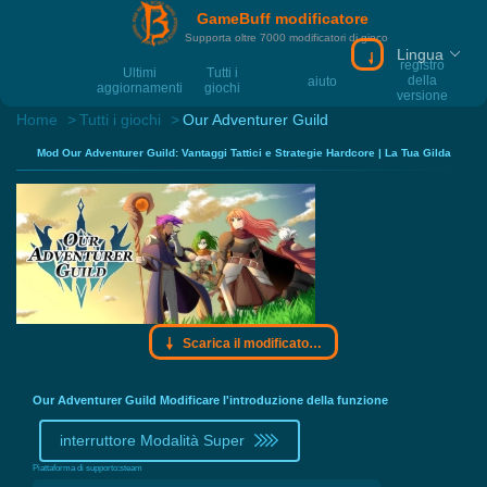
GameBuff modificatore
Supporta oltre 7000 modificatori di gioco
Lingua
Scarica il modif
registro
Ultimi
Tutti i
della
aiuto
aggiornamenti
giochi
versione
Home
Tutti i giochi
Our Adventurer Guild
Mod Our Adventurer Guild: Vantaggi Tattici e Strategie Hardcore | La Tua Gilda
Scarica il modificatore Gamebuff
Our Adventurer Guild Modificare l'introduzione della funzione
interruttore Modalità Super
Piattaforma di supporto:
steam