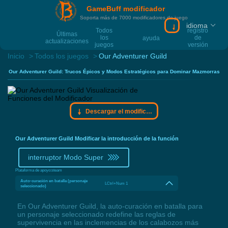
GameBuff modificador
Soporta más de 7000 modificadores de juego
idioma
Descargar el mo
Todos
registro
Últimas
los
de
ayuda
actualizaciones
juegos
versión
Inicio
Todos los juegos
Our Adventurer Guild
Our Adventurer Guild: Trucos Épicos y Modos Estratégicos para Dominar Mazmorras
Descargar el modificador Gamebuff
Our Adventurer Guild Modificar la introducción de la función
interruptor Modo Super
Plataforma de apoyo:
steam
Auto-curación en batalla (personaje
LCtrl+Num 1
seleccionado)
En Our Adventurer Guild, la auto-curación en batalla para
un personaje seleccionado redefine las reglas de
supervivencia en las inclemencias de los calabozos más