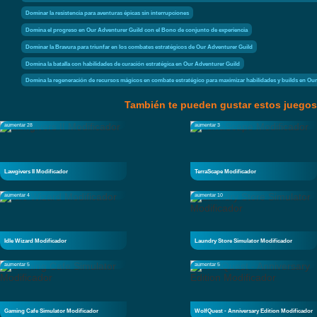
Dominar la resistencia para aventuras épicas sin interrupciones
Domina el progreso en Our Adventurer Guild con el Bono de conjunto de experiencia
Dominar la Bravura para triunfar en los combates estratégicos de Our Adventurer Guild
Domina la batalla con habilidades de curación estratégica en Our Adventurer Guild
Domina la regeneración de recursos mágicos en combate estratégico para maximizar habilidades y builds en Ou
También te pueden gustar estos juegos
aumentar 28
aumentar 3
Lawgivers II Modificador
TerraScape Modificador
aumentar 4
aumentar 10
Idle Wizard Modificador
Laundry Store Simulator Modificador
aumentar 5
aumentar 5
Gaming Cafe Simulator Modificador
WolfQuest - Anniversary Edition Modificador