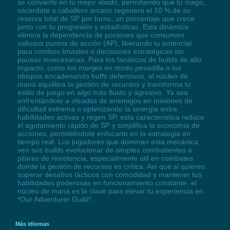
se convierte en tu mejor aliado, permitiendo que tu mago,
sacerdote o caballero arcano regenere el 10 % de su
reserva total de SP por turno, un porcentaje que crece
junto con tu progresión y estadísticas. Esta dinámica
elimina la dependencia de pociones que consumen
valiosos puntos de acción (AP), liberando tu potencial
para combos brutales o decisiones estratégicas sin
pausas innecesarias. Para los fanáticos de builds de alto
impacto, como los monjes en modo pesadilla o los
obispos encadenando buffs defensivos, el núcleo de
maná equilibra la gestión de recursos y transforma tu
estilo de juego en algo más fluido y agresivo. Ya sea
enfrentándote a oleadas de enemigos en misiones de
dificultad extrema o optimizando la sinergia entre
habilidades activas y regen SP, esta característica reduce
el agotamiento rápido de SP y simplifica la economía de
acciones, permitiéndote enfocarte en la estrategia en
tiempo real. Los jugadores que dominan esta mecánica
ven sus builds evolucionar de simples combatientes a
pilares de resistencia, especialmente útil en combates
donde la gestión de recursos es crítica. Así que si quieres
superar desafíos tácticos con comodidad y mantener tus
habilidades poderosas en funcionamiento constante, el
núcleo de maná es la clave para elevar tu experiencia en
*Our Adventurer Guild*.
Más idiomas