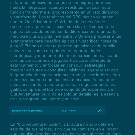
el farmeo intensivo en zonas de enemigos poderosos
hasta la integración rápida de reclutas novatos, esta
función transforma el progreso lento en un reto dinámico
y satisfactorio. Los fanáticos del RPG táctico ya saben
que en Our Adventurer Guild, donde la gestión de
recursos y la personalización son clave, el conjunto de
equipo adecuado puede ser la diferencia entre un party
mediocre y una guilda invencible. ¿Quieres preparar a tus
aventureros para desafíos épicos sin sacrificar horas de
juego? El bono de set te permite optimizar cada batalla,
convertir sesiones de grindeo en oportunidades
estratégicas y mantener el ritmo de crecimiento alineado
con tus ambiciones de jugador hardcore. Olvídate del
estancamiento y enfócate en construir estrategias,
mejorar atributos y conquistar misiones legendarias: con
la ganancia de experiencia acelerada, el verdadero juego
comienza cuando dominas esta mecánica. Ya sea que
estés escalando tu primer personaje o gestionando una
guilda compleja, el Bono de conjunto de experiencia en
Our Adventurer Guild no es solo un detalle, es la esencia
de un progreso inteligente y adictivo.
Establecer moral (en batalla)
LCtrl+Num 6
En *Our Adventurer Guild*, la Bravura no solo define el
espíritu de tus héroes, sino que se convierte en el motor
que impulsa victorias épicas y decisiones tácticas en cada