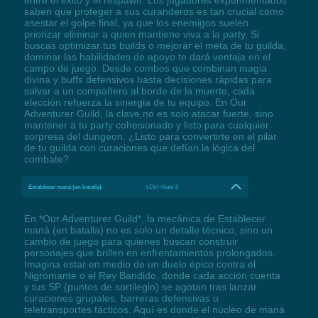
entre el éxito y el respawn. Los jugadores experimentados
saben que proteger a sus curanderos es tan crucial como
asestar el golpe final, ya que los enemigos suelen
priorizar eliminar a quien mantiene viva a la party. Si
buscas optimizar tus builds o mejorar el meta de tu guilda,
dominar las habilidades de apoyo te dará ventaja en el
campo de juego. Desde combos que combinan magia
divina y buffs defensivos hasta decisiones rápidas para
salvar a un compañero al borde de la muerte, cada
elección refuerza la sinergia de tu equipo. En Our
Adventurer Guild, la clave no es solo atacar fuerte, sino
mantener a tu party cohesionado y listo para cualquier
sorpresa del dungeon. ¿Listo para convertirte en el pilar
de tu guilda con curaciones que defían la lógica del
combate?
Establecer maná (en batalla)
LCtrl+Num 8
En *Our Adventurer Guild*, la mecánica de Establecer
maná (en batalla) no es solo un detalle técnico, sino un
cambio de juego para quienes buscan construir
personajes que brillen en enfrentamientos prolongados.
Imagina estar en medio de un duelo épico contra el
Nigromante o el Rey Bandido, donde cada acción cuenta
y tus SP (puntos de sortilegio) se agotan tras lanzar
curaciones grupales, barreras defensivas o
teletransportes tácticos. Aquí es donde el núcleo de maná