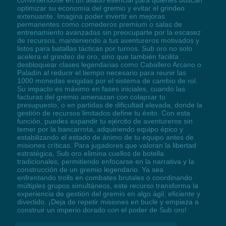
convirtiéndose en un aliado esencial para quienes buscan
optimizar su economía del gremio y evitar el grindeo
extenuante. Imagina poder invertir en mejoras
permanentes como comederos premium o salas de
entrenamiento avanzadas sin preocuparte por la escasez
de recursos, manteniendo a tus aventureros motivados y
listos para batallas tácticas por turnos. Sub oro no solo
acelera el grindeo de oro, sino que también facilita
desbloquear clases legendarias como Caballero Arcano o
Paladín al reducir el tiempo necesario para reunir las
1000 monedas exigidas por el sistema de cambio de rol.
Su impacto es máximo en fases iniciales, cuando las
facturas del gremio amenazan con colapsar tu
presupuesto, o en partidas de dificultad elevada, donde la
gestión de recursos limitados define tu éxito. Con esta
función, puedes expandir tu ejército de aventureros sin
temer por la bancarrota, adquiriendo equipo épico y
estabilizando el estado de ánimo de tu equipo antes de
misiones críticas. Para jugadores que valoran la libertad
estratégica, Sub oro elimina cuellos de botella
tradicionales, permitiendo enfocarse en la narrativa y la
construcción de un gremio legendario. Ya sea
enfrentando trolls en combates brutales o coordinando
múltiples grupos simultáneos, este recurso transforma la
experiencia de gestión del gremio en algo ágil, eficiente y
divertido. ¡Deja de repetir misiones en bucle y empieza a
construir un imperio dorado con el poder de Sub oro!