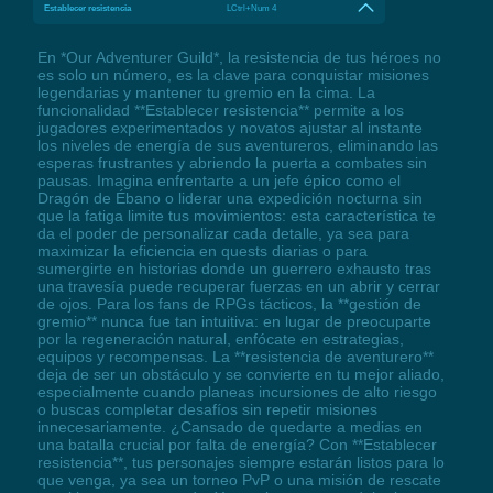
Establecer resistencia
LCtrl+Num 4
En *Our Adventurer Guild*, la resistencia de tus héroes no
es solo un número, es la clave para conquistar misiones
legendarias y mantener tu gremio en la cima. La
funcionalidad **Establecer resistencia** permite a los
jugadores experimentados y novatos ajustar al instante
los niveles de energía de sus aventureros, eliminando las
esperas frustrantes y abriendo la puerta a combates sin
pausas. Imagina enfrentarte a un jefe épico como el
Dragón de Ébano o liderar una expedición nocturna sin
que la fatiga limite tus movimientos: esta característica te
da el poder de personalizar cada detalle, ya sea para
maximizar la eficiencia en quests diarias o para
sumergirte en historias donde un guerrero exhausto tras
una travesía puede recuperar fuerzas en un abrir y cerrar
de ojos. Para los fans de RPGs tácticos, la **gestión de
gremio** nunca fue tan intuitiva: en lugar de preocuparte
por la regeneración natural, enfócate en estrategias,
equipos y recompensas. La **resistencia de aventurero**
deja de ser un obstáculo y se convierte en tu mejor aliado,
especialmente cuando planeas incursiones de alto riesgo
o buscas completar desafíos sin repetir misiones
innecesariamente. ¿Cansado de quedarte a medias en
una batalla crucial por falta de energía? Con **Establecer
resistencia**, tus personajes siempre estarán listos para lo
que venga, ya sea un torneo PvP o una misión de rescate