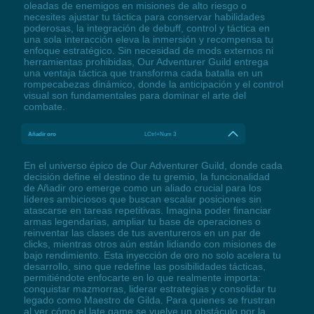
oleadas de enemigos en misiones de alto riesgo o
necesites ajustar tu táctica para conservar habilidades
poderosas, la integración de debuff, control y táctica en
una sola interacción eleva la inmersión y recompensa tu
enfoque estratégico. Sin necesidad de mods externos ni
herramientas prohibidas, Our Adventurer Guild entrega
una ventaja táctica que transforma cada batalla en un
rompecabezas dinámico, donde la anticipación y el control
visual son fundamentales para dominar el arte del
combate.
Añadir oro
LCtrl+Num 3
En el universo épico de Our Adventurer Guild, donde cada
decisión define el destino de tu gremio, la funcionalidad
de Añadir oro emerge como un aliado crucial para los
líderes ambiciosos que buscan escalar posiciones sin
atascarse en tareas repetitivas. Imagina poder financiar
armas legendarias, ampliar tu base de operaciones o
reinventar las clases de tus aventureros en un par de
clicks, mientras otros aún están lidiando con misiones de
bajo rendimiento. Esta inyección de oro no solo acelera tu
desarrollo, sino que redefine las posibilidades tácticas,
permitiéndote enfocarte en lo que realmente importa:
conquistar mazmorras, liderar estrategias y consolidar tu
legado como Maestro de Gilda. Para quienes se frustran
al ver cómo el late game se vuelve un obstáculo por la