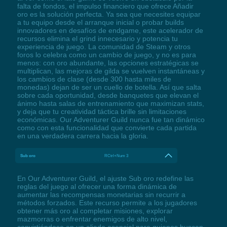
falta de fondos, el impulso financiero que ofrece Añadir
oro es la solución perfecta. Ya sea que necesites equipar
a tu equipo desde el arranque inicial o probar builds
innovadores en desafíos de endgame, este acelerador de
recursos elimina el grind innecesario y potencia tu
experiencia de juego. La comunidad de Steam y otros
foros lo celebra como un cambio de juego, y no es para
menos: con oro abundante, las opciones estratégicas se
multiplican, las mejoras de gilda se vuelven instantáneas y
los cambios de clase (desde 300 hasta miles de
monedas) dejan de ser un cuello de botella. Así que salta
sobre cada oportunidad, desde banquetes que elevan el
ánimo hasta salas de entrenamiento que maximizan stats,
y deja que tu creatividad táctica brille sin limitaciones
económicas. Our Adventurer Guild nunca fue tan dinámico
como con esta funcionalidad que convierte cada partida
en una verdadera carrera hacia la gloria.
Sub oro
RCtrl+Num 3
En Our Adventurer Guild, el ajuste Sub oro redefine las
reglas del juego al ofrecer una forma dinámica de
aumentar las recompensas monetarias sin recurrir a
métodos forzados. Este recurso permite a los jugadores
obtener más oro al completar misiones, explorar
mazmorras o enfrentar enemigos de alto nivel,