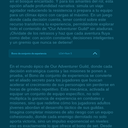
en el bosque encantado. Y para los amantes del rol, esta
opción añade profundidad narrativa: simula un viaje
agotador reduciendo la resistencia o prepara a tu equipo
para un clímax épico con cargas al máximo. En un juego
donde cada decisión cuenta, tener control sobre este
recurso transforma tu experiencia, permitiéndote explorar
todo el contenido de *Our Adventurer Guild* sin ataduras.
¡Olvídate de los retrasos y haz que cada aventura fluya
como debe: con acción constante, decisiones inteligentes
y un gremio que nunca se detiene!
Bono de conjunto de experiencia
LCtrl+Num 5
En el mundo épico de Our Adventurer Guild, donde cada
decisión estratégica cuenta y las misiones te ponen a
prueba, el Bono de conjunto de experiencia se convierte
en el aliado secreto para los jugadores que buscan
acelerar el crecimiento de sus personajes sin perderse en
horas de grindeo repetitivo. Esta mecánica, activada al
equipar un conjunto de equipo específico, no solo
multiplica la ganancia de experiencia en combates y
misiones, sino que redefine cómo los jugadores adultos
jóvenes abordan el desarrollo táctico de sus guildas.
Imagina completar misiones de alto riesgo con un equipo
cohesionado, donde cada enemigo derrotado no solo
aporta victoria, sino un impulso exponencial en niveles:
eso es exactamente lo que ofrece el bono de set. Desde