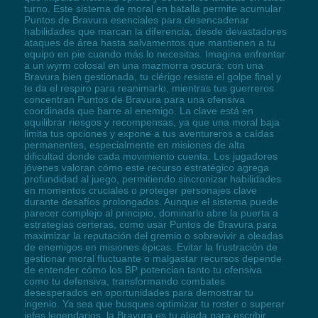
turno. Este sistema de moral en batalla permite acumular
Puntos de Bravura esenciales para desencadenar
habilidades que marcan la diferencia, desde devastadores
ataques de área hasta salvamentos que mantienen a tu
equipo en pie cuando más lo necesitas. Imagina enfrentar
a un wyrm colosal en una mazmorra oscura: con una
Bravura bien gestionada, tu clérigo resiste el golpe final y
te da el respiro para reanimarlo, mientras tus guerreros
concentran Puntos de Bravura para una ofensiva
coordinada que barre al enemigo. La clave está en
equilibrar riesgos y recompensas, ya que una moral baja
limita tus opciones y expone a tus aventureros a caídas
permanentes, especialmente en misiones de alta
dificultad donde cada movimiento cuenta. Los jugadores
jóvenes valoran cómo este recurso estratégico agrega
profundidad al juego, permitiendo sincronizar habilidades
en momentos cruciales o proteger personajes clave
durante desafíos prolongados. Aunque el sistema puede
parecer complejo al principio, dominarlo abre la puerta a
estrategias certeras, como usar Puntos de Bravura para
maximizar la reputación del gremio o sobrevivir a oleadas
de enemigos en misiones épicas. Evitar la frustración de
gestionar moral fluctuante o malgastar recursos depende
de entender cómo los BP potencian tanto tu ofensiva
como tu defensiva, transformando combates
desesperados en oportunidades para demostrar tu
ingenio. Ya sea que busques optimizar tu roster o superar
jefes legendarios, la Bravura es tu aliada para escribir