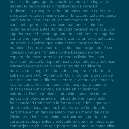
hostiles. Imagina que tu caballero tanque, en lugar de
depender de pociones o habilidades de curación
tradicionales, recupere vida automáticamente cada turno
sin gastar recursos ni interrumpir la acción. Esta mecánica
innovadora, ideal para builds enfocados en regen
constante, permite a tu equipo mantener el ritmo en
misiones extenuantes donde cada decisión es crítica. Los
jugadores que buscan aguante en combates prolongados
contra enemigos implacables encontrarán en la autocura
un aliado silencioso que evita caídas inesperadas y
mantiene la presión sobre los jefes más exigentes. Ya sea
liderando cargas frontales contra bestias de área o
explorando mazmorras con recursos limitados, esta
habilidad reduce la dependencia de sanadores y potencia
estrategias agresivas o defensivas sin sacrificar la
narrativa del juego. Los fans de la exploración hardcore
saben que en Our Adventurer Guild, donde la gestión de
recursos marca la diferencia entre la victoria y el fracaso,
la auto-curación es un cambio de juego para quienes
buscan regen eficiente y aguante en situaciones
extremas. Desde duelos contra élites hasta misiones
épicas con oleadas interminables de enemigos, esta
funcionalidad transforma la forma en que los jugadores
abordan los desafíos más brutales, convirtiendo a tu
personaje en un faro de estabilidad en medio del caos.
Olvídate de las microgestiones frustrantes por falta de
curaciones disponibles y enfócate en dominar mecánicas
complejas con builds que priorizan la autocura como pilar