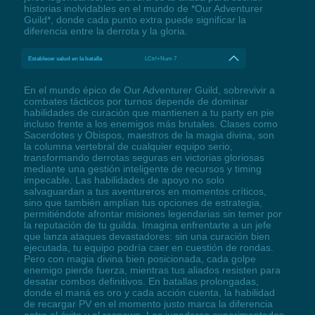
historias inolvidables en el mundo de *Our Adventurer
Guild*, donde cada punto extra puede significar la
diferencia entre la derrota y la gloria.
Establecer salud en la batalla
LCtrl+Num 7
En el mundo épico de Our Adventurer Guild, sobrevivir a
combates tácticos por turnos depende de dominar
habilidades de curación que mantienen a tu party en pie
incluso frente a los enemigos más brutales. Clases como
Sacerdotes y Obispos, maestros de la magia divina, son
la columna vertebral de cualquier equipo serio,
transformando derrotas seguras en victorias gloriosas
mediante una gestión inteligente de recursos y timing
impecable. Las habilidades de apoyo no solo
salvaguardan a tus aventureros en momentos críticos,
sino que también amplían tus opciones de estrategia,
permitiéndote afrontar misiones legendarias sin temer por
la reputación de tu guilda. Imagina enfrentarte a un jefe
que lanza ataques devastadores: sin una curación bien
ejecutada, tu equipo podría caer en cuestión de rondas.
Pero con magia divina bien posicionada, cada golpe
enemigo pierde fuerza, mientras tus aliados resisten para
desatar combos definitivos. En batallas prolongadas,
donde el maná es oro y cada acción cuenta, la habilidad
de recargar PV en el momento justo marca la diferencia