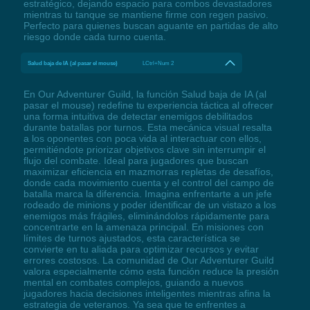
estratégico, dejando espacio para combos devastadores
mientras tu tanque se mantiene firme con regen pasivo.
Perfecto para quienes buscan aguante en partidas de alto
riesgo donde cada turno cuenta.
Salud baja de IA (al pasar el mouse)
LCtrl+Num 2
En Our Adventurer Guild, la función Salud baja de IA (al
pasar el mouse) redefine tu experiencia táctica al ofrecer
una forma intuitiva de detectar enemigos debilitados
durante batallas por turnos. Esta mecánica visual resalta
a los oponentes con poca vida al interactuar con ellos,
permitiéndote priorizar objetivos clave sin interrumpir el
flujo del combate. Ideal para jugadores que buscan
maximizar eficiencia en mazmorras repletas de desafíos,
donde cada movimiento cuenta y el control del campo de
batalla marca la diferencia. Imagina enfrentarte a un jefe
rodeado de minions y poder identificar de un vistazo a los
enemigos más frágiles, eliminándolos rápidamente para
concentrarte en la amenaza principal. En misiones con
límites de turnos ajustados, esta característica se
convierte en tu aliada para optimizar recursos y evitar
errores costosos. La comunidad de Our Adventurer Guild
valora especialmente cómo esta función reduce la presión
mental en combates complejos, guiando a nuevos
jugadores hacia decisiones inteligentes mientras afina la
estrategia de veteranos. Ya sea que te enfrentes a