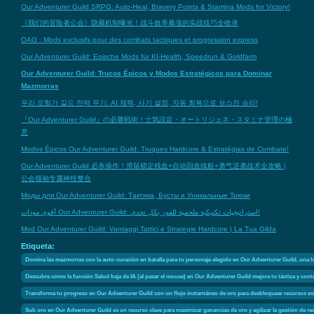
Our Adventurer Guild SRPG: Auto-Heal, Bravery Points & Stamina Mods for Victory!
《我们的冒险者公会》隐藏机制曝光！战斗效率暴涨的实战技巧全收录
OAG : Mods exclusifs pour des combats tactiques et progression express
Our Adventurer Guild: Epische Mods für KI-Health, Speedrun & Goldfarm
Our Adventurer Guild: Trucos Épicos y Modos Estratégicos para Dominar
Mazmorras
우리 모험가 길드 전략 무기: AI 체력, 사기 설정, 자동 회복으로 보스전 승리!
『Our Adventurer Guild』の必勝戦術！士気設定・オートリジェネ・スタミナ管理の極
意
Modos Épicos Our Adventurer Guild: Truques Hardcore & Estratégias de Combate!
Our Adventurer Guild 必杀操作！滑鼠锁定残血+自动回血续航+勇气逆袭战术全攻略 |
公会领袖专属神技整合
Моды для Our Adventurer Guild: Тактика, Бусты и Уникальные Трюки
أقوى مودات Our Adventurer Guild: استراتيجيات تكتيكية ملحمية للفوز بكل تحدي!
Mod Our Adventurer Guild: Vantaggi Tattici e Strategie Hardcore | La Tua Gilda
Etiqueta:
Domina las mazmorras con la auto-curación en batalla para tu personaje elegido en Our Adventurer Guild, una hab
Descubre cómo la función Salud baja de IA (al pasar el mouse) en Our Adventurer Guild mejora tu táctica y contr
Transforma tu progreso en Our Adventurer Guild con un flujo instantáneo de oro para desbloquear recursos es
Sub oro en Our Adventurer Guild es un recurso clave para maximizar ganancias de oro y agilizar la gestión de r