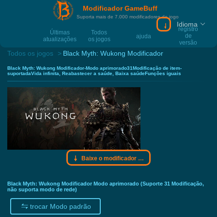
Modificador GameBuff
Suporta mais de 7.000 modificadores de jogo
Idioma
Baixe o modific
registro
Últimas
Todos
de
ajuda
atualizações
os jogos
versão
Todos os jogos
Black Myth: Wukong Modificador
Black Myth: Wukong Modificador-Modo aprimorado31Modificação de item-
suportadaVida infinita, Reabastecer a saúde, Baixa saúdeFunções iguais
Baixe o modificador Gamebuff
Black Myth: Wukong Modificador Modo aprimorado (Suporte 31 Modificação,
não suporta modo de rede)
trocar Modo padrão