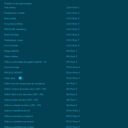
Plataforma de suporte:
steam
Vida infinita
LCtrl+Num 1
Reabastecer a saúde
LCtrl+Num 2
Baixa saúde
LCtrl+Num 3
Força física infinita
LCtrl+Num 4
RECILLAR resistência
LCtrl+Num 5
Mana ilimitada
LCtrl+Num 6
Reabastecer mana
LCtrl+Num 7
Foco ilimitado
LCtrl+Num 8
Ataque definido
Alt+Num 1
Definir defesa
Alt+Num 2
Defina a velocidade do jogador (padrão = 1)
Alt+Num 3
Gourd ilimitado
RCtrl+Num 5
RECILLE GOURD
RCtrl+Num 6
Super dano
RCtrl+Num 7
Definir taxa de recuperação de resistência
Alt+Num 4
Definir Chance de acerto crítico (100 = 1%)
Alt+Num 5
Definir dano crítico de acerto (100 = 1%)
Alt+Num 6
Defina o bônus de dano (100 = 1%)
Alt+Num 7
Defina a redução de danos (100 = 1%)
Alt+Num 8
Defina a resistência do frio
RCtrl+Num 1
Defina a resistência à queima
RCtrl+Num 2
Defina a resistência ao veneno
RCtrl+Num 3
Defina a resistência ao choque
RCtrl+Num 4