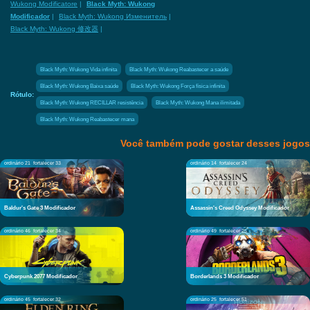
Wukong Modificatore
|
Black Myth: Wukong
Modificador
|
Black Myth: Wukong Изменитель
|
Black Myth: Wukong 修改器
|
Black Myth: Wukong Vida infinita
Black Myth: Wukong Reabastecer a saúde
Black Myth: Wukong Baixa saúde
Black Myth: Wukong Força física infinita
Rótulo:
Black Myth: Wukong RECILLAR resistência
Black Myth: Wukong Mana ilimitada
Black Myth: Wukong Reabastecer mana
Você também pode gostar desses jogos
ordinário 21
fortalecer 33
ordinário 14
fortalecer 24
Baldur's Gate 3 Modificador
Assassin's Creed Odyssey Modificador
ordinário 46
fortalecer 34
ordinário 49
fortalecer 25
Cyberpunk 2077 Modificador
Borderlands 3 Modificador
ordinário 45
fortalecer 32
ordinário 25
fortalecer 51