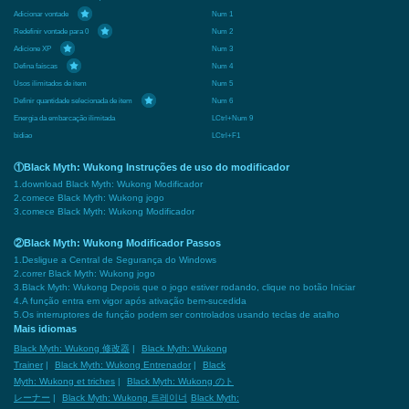
Adicionar vontade
Num 1
Redefinir vontade para 0
Num 2
Adicione XP
Num 3
Defina faíscas
Num 4
Usos ilimitados de item
Num 5
Definir quantidade selecionada de item
Num 6
Energia da embarcação ilimitada
LCtrl+Num 9
bidiao
LCtrl+F1
①Black Myth: Wukong Instruções de uso do modificador
1.download Black Myth: Wukong Modificador
2.comece Black Myth: Wukong jogo
3.comece Black Myth: Wukong Modificador
②Black Myth: Wukong Modificador Passos
1.Desligue a Central de Segurança do Windows
2.correr Black Myth: Wukong jogo
3.Black Myth: Wukong Depois que o jogo estiver rodando, clique no botão Iniciar
4.A função entra em vigor após ativação bem-sucedida
5.Os interruptores de função podem ser controlados usando teclas de atalho
Mais idiomas
Black Myth: Wukong 修改器
|
Black Myth: Wukong
Trainer
|
Black Myth: Wukong Entrenador
|
Black
Myth: Wukong et triches
|
Black Myth: Wukong のト
レーナー
|
Black Myth: Wukong 트레이너
Black Myth: