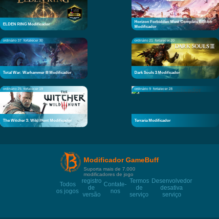
Horizon Forbidden West Complete Edition
ELDEN RING Modificador
Modificador
ordinário 37
fortalecer 30
ordinário 21
fortalecer 20
Total War: Warhammer III Modificador
Dark Souls 3 Modificador
ordinário 25
fortalecer 19
ordinário 9
fortalecer 28
The Witcher 3: Wild Hunt Modificador
Terraria Modificador
Modificador GameBuff
Suporta mais de 7.000
modificadores de jogo
registro
Termos
Desenvolvedor
Todos
Contate-
de
de
desativa
os jogos
nos
versão
serviço
serviço