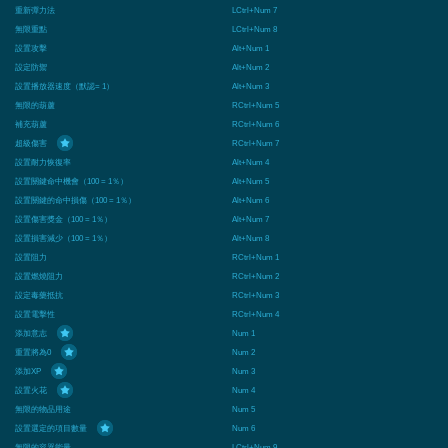
重新彈力法
LCtrl+Num 7
無限重點
LCtrl+Num 8
設置攻擊
Alt+Num 1
設定防禦
Alt+Num 2
設置播放器速度（默認= 1）
Alt+Num 3
無限的葫蘆
RCtrl+Num 5
補充葫蘆
RCtrl+Num 6
超級傷害
RCtrl+Num 7
設置耐力恢復率
Alt+Num 4
設置關鍵命中機會（100 = 1％）
Alt+Num 5
設置關鍵的命中損傷（100 = 1％）
Alt+Num 6
設置傷害獎金（100 = 1％）
Alt+Num 7
設置損害減少（100 = 1％）
Alt+Num 8
設置阻力
RCtrl+Num 1
設置燃燒阻力
RCtrl+Num 2
設定毒藥抵抗
RCtrl+Num 3
設置電擊性
RCtrl+Num 4
添加意志
Num 1
重置將為0
Num 2
添加XP
Num 3
設置火花
Num 4
無限的物品用途
Num 5
設置選定的項目數量
Num 6
無限的容器能量
LCtrl+Num 9