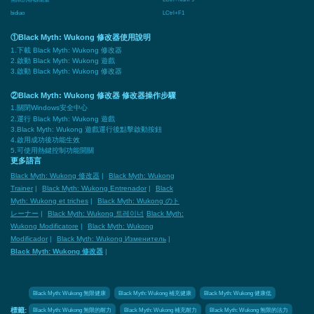
bidiao
LCtrl+F1
①Black Myth: Wukong 修改器使用說明
1.下載 Black Myth: Wukong 修改器
2.啟動 Black Myth: Wukong 遊戲
3.啟動 Black Myth: Wukong 修改器
②Black Myth: Wukong 修改器 修改器操作步驟
1.關閉Windows安全中心
2.運行 Black Myth: Wukong 遊戲
3.Black Myth: Wukong 遊戲運行後點擊啟動按鈕
4.啟用成功後功能生效
5.可使用熱鍵控制功能開關
更多語言
Black Myth: Wukong 修改器
|
Black Myth: Wukong
Trainer
|
Black Myth: Wukong Entrenador
|
Black
Myth: Wukong et triches
|
Black Myth: Wukong のト
レーナー
|
Black Myth: Wukong 트레이너
Black Myth:
Wukong Modificatore
|
Black Myth: Wukong
Modificador
|
Black Myth: Wukong Изменитель
|
Black Myth: Wukong 修改器
|
Black Myth: Wukong 無限健康
Black Myth: Wukong 補充健康
Black Myth: Wukong 健康低
Black Myth: Wukong 無限的耐力
Black Myth: Wukong 補充耐力
Black Myth: Wukong 無限的法力
標籤: