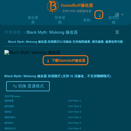
GameBuff修改器
支持7000+遊戲修改器
語
下載Gamebuff
最近更
所有遊
版本記
幫助
新
戲
錄
所有遊戲
Black Myth: Wukong 修改器
言
Black Myth: Wukong 修改器-加强模式31項修改-支持無限健康, 補充健康, 健康低等功能
下載Gamebuff修改器
Black Myth: Wukong 修改器 加强模式 (支持 31 項修改，不支持聯網模式）
切換 普通模式
支持平臺:
steam
無限健康
LCtrl+Num 1
補充健康
LCtrl+Num 2
健康低
LCtrl+Num 3
無限的耐力
LCtrl+Num 4
補充耐力
LCtrl+Num 5
無限的法力
LCtrl+Num 6