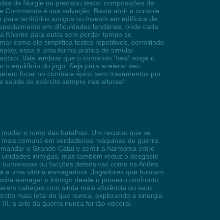
rdas de Nurgle ou precisou testar composições de
e Commands é sua salvação. Basta abrir a console
para territórios amigos ou investir em edifícios de
specialmente em dificuldades lendárias, onde cada
tra Khorne para outra sem perder tempo se
 como ele simplifica testes repetitivos, permitindo
play, essa é uma forma prática de simular
ótico. Vale lembrar que o comando 'heal' exige o
 equilíbrio do jogo. Seja para acelerar seu
 querem focar no combate épico sem travamentos por
a saúde do exército sempre nas alturas!
e mudar o rumo das batalhas. Um recurso que se
s mais comuns em verdadeiras máquinas de guerra.
comandar o Grande Catai e sentir a harmonia entre
de unidades inimigas, mas também reduz o desgaste
as numerosas ou facções defensivas como os Anões
gada e uma vitória esmagadora. Jogadores que buscam
rmite esmagar o inimigo desde o primeiro confronto,
carem cabeças com ainda mais eficiência ou seus
cito mais letal do que nunca, explorando a sinergia
, a arte da guerra nunca foi tão visceral.