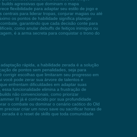
de builds agressivas que dominam o mapa
ce flexibilidade para adaptar seu estilo de jogo e
centrais para liderar tropas, conjurar magias ou até
imo os pontos de habilidade significa planejar
 combate, garantindo que cada decisão conte para
íceis, como anular debuffs de feitiços inimigos ou
agem, é a arma secreta para conquistar o trono do
adaptação rápida, a habilidade zerada é a solução
ocação de pontos sem penalidades, seja para
é corrigir escolhas que limitaram seu progresso em
i você pode zerar sua árvore de talentos e
s que enfrentam dificuldades em adaptar suas
essa funcionalidade elimina a frustração de
 builds não convencionais, como priorizar
hammer III já é conhecido por sua profundidade
morar o combate ou dominar o cenário caótico do Old
 precisar criar um novo save ou sacrificar horas de
 zerada é o reset de skills que toda comunidade