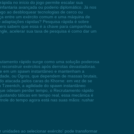
rápida no início do jogo permite escalar sua
infantaria avançada ou poderio diplomático. Já nos
go ao desbloquear tecnologias de cerco ou
rença entre um exército comum e uma máquina de
e adaptações rápidas? Pesquisa rápida é sobre
layers sabem que essa é a chave para campanhas
ingle, acelerar sua taxa de pesquisa é como dar um
ecrutamento rápido surge como uma solução poderosa
 reconstruir exércitos após derrotas devastadoras.
elite em um spawn instantâneo e mantenham a
ilidade, ou Ogros, que dependem de massas brutais,
do atacada pelos caras do Khorne: em vez de se
 Tzeentch, a agilidade do spawn instantâneo
s que odeiam perder tempo, o Recrutamento rápido
ajustando táticas em tempo real, essa mecânica é
ntrole do tempo agora está nas suas mãos: rushar
r unidades ao selecionar exército' pode transformar