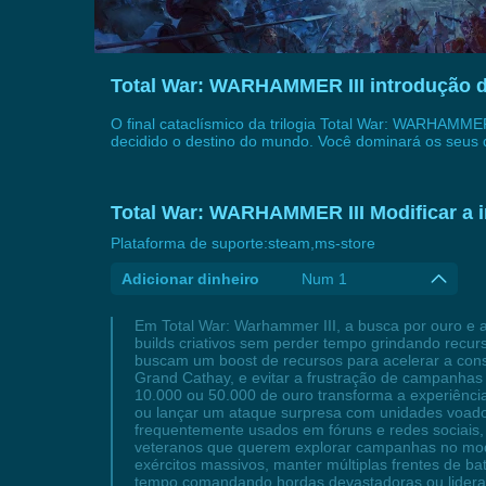
Total War: WARHAMMER III introdução d
O final cataclísmico da trilogia Total War: WARHAMM
decidido o destino do mundo. Você dominará os seus
Total War: WARHAMMER III Modificar a 
Plataforma de suporte:
steam,ms-store
Adicionar dinheiro
Num 1
Em Total War: Warhammer III, a busca por ouro e 
builds criativos sem perder tempo grindando recu
buscam um boost de recursos para acelerar a const
Grand Cathay, e evitar a frustração de campanhas t
10.000 ou 50.000 de ouro transforma a experiência
ou lançar um ataque surpresa com unidades voado
frequentemente usados em fóruns e redes sociais, 
veteranos que querem explorar campanhas no mod
exércitos massivos, manter múltiplas frentes de b
tempo comandando hordas devastadoras ou lideran