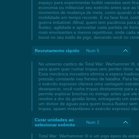
espaço para experimentar builds variadas sem ficar
economia ou militarizar seu exército antes que as 
momentos de mudança de meta, como quando o mapa
mobilidade em tempo recorde. E na fase final, con
guerra imbatível. Afinal, quem tem paciência par
fluidez, agilidade e aproveitar cada partida de 
mais envolventes e menos repetitivas, onde cada e
boost no seu estilo de jogo, deixando você no cont
Recrutamento rápido
Num 5
No universo caótico de Total War: Warhammer III,
para quem quer rushar tropas sem perder ritmo, sej
Essa mecânica inovadora elimina a espera tradici
pressão constante nas frentes de batalha. Para f
o exército expresso oferece uma vantagem estraté
desesperar, você rusha tropas diretamente para a
permite explorar brechas no inimigo antes que ele
resolve a dor da gestão lenta, entregando um exér
um divisor de águas para quem busca fluidez sem s
tropas, spawn instantâneo e exército expresso são 
Curar unidades ao
Num 2
selecionar exército
Total War: Warhammer III é um jogo épico de estra