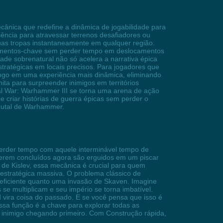
cânica que redefine a dinâmica de jogabilidade para
iência para atravessar terrenos desafiadores ou
suas tropas instantaneamente em qualquer região.
entamentos-chave sem perder tempo em deslocamentos
ade sobrenatural não só acelera a narrativa épica
tratégicas em locais precisos. Para jogadores que
jogo em uma experiência mais dinâmica, eliminando
ita para surpreender inimigos em territórios
al War: Warhammer III se torna uma arena de ação
e criar histórias de guerra épicas sem perder o
rutal de Warhammer.
perder tempo com aquele interminável tempo de
 serem concluídos agora são erguidos em um piscar
de Kislev, essa mecânica é crucial para quem
estratégica massiva. O problema clássico de
eficiente quanto uma invasão de Skaven. Imagine
e multiplicam e seu império se torna imbatível.
 vira coisa do passado. E se você pensa que isso é
ssa função é a chave para explorar todas as
o inimigo chegando primeiro. Com Construção rápida,