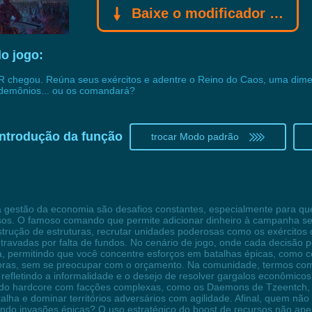
Baixe o modificador Gamebuff
o jogo:
ER chegou. Reúna seus exércitos e adentre o Reino do Caos, uma dim
 demônios... ou os comandará?
introdução da função
trocar Modo padrão
a gestão da economia são desafios constantes, especialmente para que
rsos. O famoso comando que permite adicionar dinheiro à campanha se
rução de estruturas, recrutar unidades poderosas como os exércitos d
ravadas por falta de fundos. No cenário de jogo, onde cada decisão pod
, permitindo que você concentre esforços em batalhas épicas, como ce
ras, sem se preocupar com o orçamento. Na comunidade, termos como 
refletindo a informalidade e o desejo de resolver gargalos econômicos
o hardcore com facções complexas, como os Daemons de Tzeentch, e
atalha e dominar territórios adversários com agilidade. Afinal, quem
do invasões épicas? O uso estratégico do boost de recursos não ape