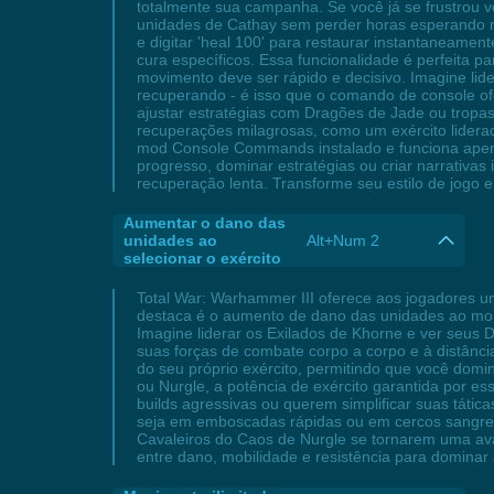
totalmente sua campanha. Se você já se frustrou 
unidades de Cathay sem perder horas esperando r
e digitar 'heal 100' para restaurar instantaneament
cura específicos. Essa funcionalidade é perfeita
movimento deve ser rápido e decisivo. Imagine lid
recuperando - é isso que o comando de console ofe
ajustar estratégias com Dragões de Jade ou tropa
recuperações milagrosas, como um exército liderad
mod Console Commands instalado e funciona apenas
progresso, dominar estratégias ou criar narrativ
recuperação lenta. Transforme seu estilo de jogo
Aumentar o dano das
unidades ao
Alt+Num 2
selecionar o exército
Total War: Warhammer III oferece aos jogadores u
destaca é o aumento de dano das unidades ao mo
Imagine liderar os Exilados de Khorne e ver seus 
suas forças de combate corpo a corpo e à distânc
do seu próprio exército, permitindo que você do
ou Nurgle, a potência de exército garantida por 
builds agressivas ou querem simplificar suas tátic
seja em emboscadas rápidas ou em cercos sangrent
Cavaleiros do Caos de Nurgle se tornarem uma aval
entre dano, mobilidade e resistência para dominar