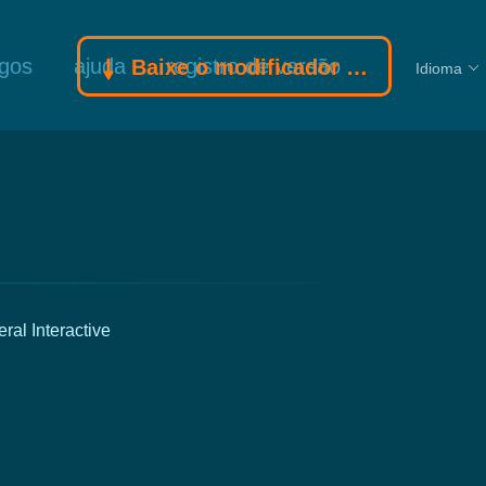
ogos
ajuda
registro de versão
Baixe o modificador Gamebuff
Idioma
l Interactive