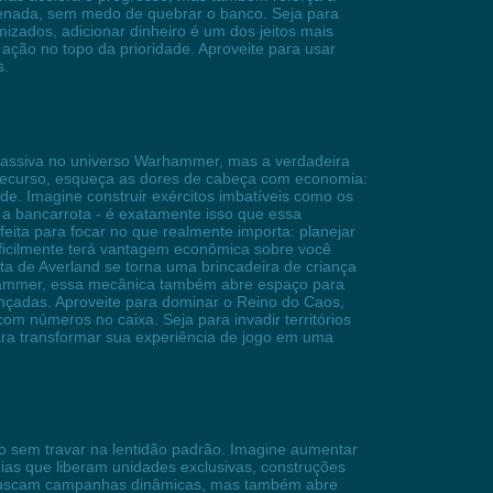
denada, sem medo de quebrar o banco. Seja para
izados, adicionar dinheiro é um dos jeitos mais
ação no topo da prioridade. Aproveite para usar
s.
massiva no universo Warhammer, mas a verdadeira
 recurso, esqueça as dores de cabeça com economia:
ade. Imagine construir exércitos imbatíveis como os
 a bancarrota - é exatamente isso que essa
eita para focar no que realmente importa: planejar
dificilmente terá vantagem econômica sobre você
ta de Averland se torna uma brincadeira de criança
rhammer, essa mecânica também abre espaço para
ançadas. Aproveite para dominar o Reino do Caos,
om números no caixa. Seja para invadir territórios
ara transformar sua experiência de jogo em uma
o sem travar na lentidão padrão. Imagine aumentar
as que liberam unidades exclusivas, construções
ue buscam campanhas dinâmicas, mas também abre