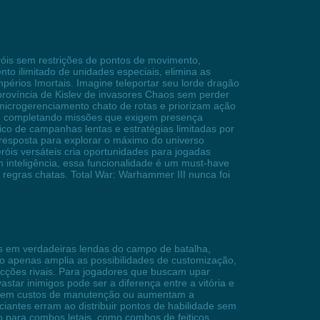
róis sem restrições de pontos de movimento,
 ilimitado de unidades especiais, elimina as
mpérios Imortais. Imagine teleportar seu lorde dragão
província de Kislev de invasores Chaos sem perder
microgerenciamento chato de rotas e priorizam ação
ou completando missões que exigem presença
ico de campanhas lentas e estratégias limitadas por
a resposta para explorar o máximo do universo
is versáteis cria oportunidades para jogadas
m inteligência, essa funcionalidade é um must-have
regras chatas. Total War: Warhammer III nunca foi
es em verdadeiras lendas do campo de batalha,
o apenas amplia as possibilidades de customização,
cções rivais. Para jogadores que buscam upar
astar inimigos pode ser a diferença entre a vitória e
duzem custos de manutenção ou aumentam a
ciantes erram ao distribuir pontos de habilidade sem
ço para combos letais, como combos de feitiços