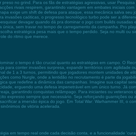
 preso no grind. Para os fãs de estratégias agressivas, usar Pesquisa 
facções rivais respirem, garantindo vantagem em embates iniciais com 
 exige um shift de defesa para ataque, essa mecânica salva seu jo
tra invasões caóticas, o progresso tecnológico turbo pode ser a dife
a pesquisar devagar quando dá pra dominar o jogo com builds ousadas 
forma única, sem travar no tempo de carregamento da campanha. Pro p
scolha estratégica pesa mais que o tempo perdido. Seja no multi ou s
role do ritmo que merece.
 dominar o tempo é tão crucial quanto as estratégias em campo. O R
a para conter invasões surpresa, expandir territórios com agilidade ou
onal de 1 a 3 turnos, permitindo que jogadores montem unidades de 
acções como Nurgle, onde a lentidão no recrutamento é parte da jogab
gica que redefine a dinâmica das campanhas. Imagine sua capital sen
 cidade, erguendo uma defesa impenetrável em um único turno. Já com
 reaja, garantindo conquistas relâmpago. Para iniciantes ou veterano
cito expresso sempre que necessário. Seja reforçando guarnições ou 
acrificar a imersão épica do jogo. Em Total War: Warhammer III, o co
sinônimos de vitória acelerada.
tégia em tempo real onde cada decisão conta, e a funcionalidade 'cura