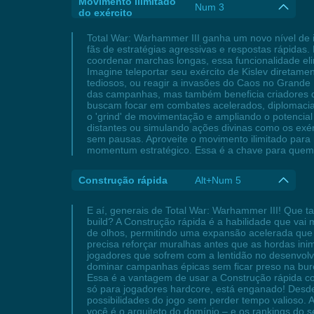
Movimento ilimitado
Num 3
do exército
Total War: Warhammer III ganha um novo nível de 
fãs de estratégias agressivas e respostas rápidas
coordenar marchas longas, essa funcionalidade eli
Imagine teleportar seu exército de Kislev direta
tediosos, ou reagir a invasões do Caos no Grande 
das campanhas, mas também beneficia criadores de
buscam focar em combates acelerados, diplomacia 
o 'grind' de movimentação e ampliando o potencial
distantes ou simulando ações divinas como os exé
sem pausas. Aproveite o movimento ilimitado para m
momentum estratégico. Essa é a chave para quem 
Construção rápida
Alt+Num 5
E aí, generais de Total War: Warhammer III! Que 
build? A Construção rápida é a habilidade que vai
de olhos, permitindo uma expansão acelerada que 
precisa reforçar muralhas antes que as hordas in
jogadores que sofrem com a lentidão no desenvol
dominar campanhas épicas sem ficar preso na buro
Essa é a vantagem de usar a Construção rápida co
só para jogadores hardcore, está enganado! Desde
possibilidades do jogo sem perder tempo valioso. 
você é o arquiteto do domínio – e os rankings do s