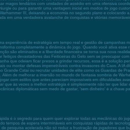
binar magos lendários com unidades de assédio em uma ofensiva coor
 Nurgle ou para garantir uma vantagem inicial em modos de jogo custom
 Warhammer III, deixando a economia no segundo plano e colocando a 
ada em uma verdadeira avalanche de conquistas e vitórias memorávei
uma experiência de estratégia em tempo real e gestão de campanhas 
transforma completamente a dinâmica do jogo. Quando você ativa esse
tenção são eliminados e a liberdade financeira se torna sua nova realid
ar feitiços devastadores das Feiticeiras do Gelo sem se preocupar com
nha que odeiam ficar presos a grindar recursos, essa é a solução perf
vais ou montar defesas impenetráveis contra invasores do Caos. A IA 
no Grande Catai ou recrutar unidades de elite como os Guardas de Pra
a. Além de melhorar a imersão no mundo de fantasia sombria de Wa
 jogar com estilos que antes pareciam impossíveis em dificuldades av
r que às vezes a melhor estratégia é simplesmente não ter que lidar c
ecânicas diplomáticas sem medo de gastar, 'sem dinheiro' é a chave p
ápida é o segredo para quem quer explorar todas as mecânicas do jog
o tempos de espera intermináveis em conquistas rápidas de tecnologi
axa de pesquisa acelerada não só reduz a frustração de jogadores q