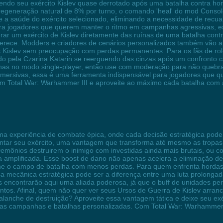
vendo seu exército Kislev quase derrotado após uma batalha contra ho
egeneração natural de 8% por turno, o comando 'heal' do mod Consol
e a saúde do exército selecionado, eliminando a necessidade de recuar 
 para jogadores que querem manter o ritmo em campanhas agressivas, e
erar um exército de Kislev diretamente das ruínas de uma batalha con
rece. Modders e criadores de cenários personalizados também vão amar
s Kislev sem preocupação com perdas permanentes. Para os fãs de role
o pela Czarina Katarin se reerguendo das cinzas após um confronto ca
 no modo single-player, então use com moderação para não quebrar o
as imersivas, essa é uma ferramenta indispensável para jogadores que
 em Total War: Warhammer III e aproveite ao máximo cada batalha com 
ma experiência de combate épica, onde cada decisão estratégica pod
ntar seu exército, uma vantagem que transforma até mesmo as tropa
Demônios destruirem o inimigo com investidas ainda mais brutais, ou 
ia amplificada. Esse boost de dano não apenas acelera a eliminação 
mine o campo de batalha com menos perdas. Para quem enfrenta hord
essa mecânica estratégica pode ser a diferença entre uma luta prolon
as encontrarão aqui uma aliada poderosa, já que o buff de unidades pe
os. Afinal, quem não quer ver seus Ursos de Guerra de Kislev arran
anche de destruição? Aproveite essa vantagem tática e deixe seu exér
 as campanhas e batalhas personalizadas. Com Total War: Warhammer III