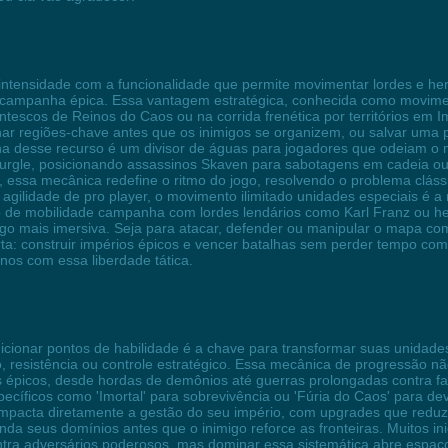
intensidade com a funcionalidade que permite movimentar lordes e he
mpanha épica. Essa vantagem estratégica, conhecida como movimento
antescos de Reinos do Caos ou na corrida frenética por territórios em I
nar regiões-chave antes que os inimigos se organizem, ou salvar uma 
a desse recurso é um divisor de águas para jogadores que odeiam o 
e Nurgle, posicionando assassinos Skaven para sabotagens em cadeia 
, essa mecânica redefine o ritmo do jogo, resolvendo o problema cláss
 agilidade de pro player, o movimento ilimitado unidades especiais é 
de mobilidade campanha com lordes lendários como Karl Franz ou heró
ogo mais imersiva. Seja para atacar, defender ou manipular o mapa co
a: construir impérios épicos e vencer batalhas sem perder tempo com 
nos com essa liberdade tática.
dicionar pontos de habilidade é a chave para transformar suas unidad
 resistência ou controle estratégico. Essa mecânica de progressão nã
épicos, desde hordas de demônios até guerras prolongadas contra fa
specíficos como 'Imortal' para sobrevivência ou 'Fúria do Caos' para dev
m impacta diretamente a gestão do seu império, com upgrades que re
da seus domínios antes que o inimigo reforce as fronteiras. Muitos ini
 contra adversários poderosos, mas dominar essa sistemática abre espa