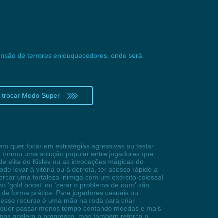
ensão de terrores enlouquecedores, onde será
trocar Modo Super
m quer focar em estratégias agressivas ou testar
 tornou uma solução popular entre jogadores que
e elite do Kislev ou as invocações mágicas do
e levar à vitória ou à derrota, ter acesso rápido a
rcar uma fortaleza inimiga com um exército colossal
'gold boost' ou 'zerar o problema de ouro' são
 de forma prática. Para jogadores casuais ou
sse recurso é uma mão na roda para criar
 não quer passar menos tempo contando moedas e mais
nas acelera o progresso, mas também reforça a