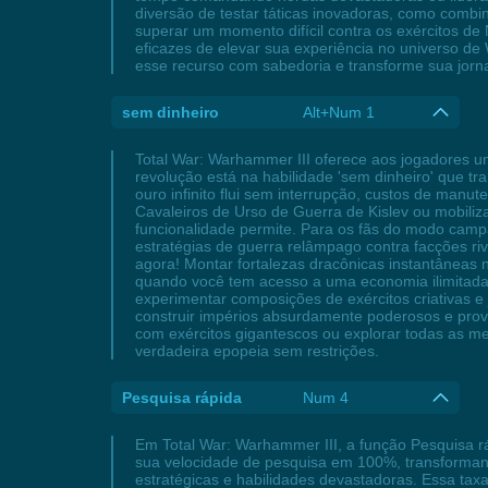
diversão de testar táticas inovadoras, como com
superar um momento difícil contra os exércitos de
eficazes de elevar sua experiência no universo de
esse recurso com sabedoria e transforme sua jorn
sem dinheiro
Alt+Num 1
Total War: Warhammer III oferece aos jogadores 
revolução está na habilidade 'sem dinheiro' que 
ouro infinito flui sem interrupção, custos de manu
Cavaleiros de Urso de Guerra de Kislev ou mobiliz
funcionalidade permite. Para os fãs do modo campa
estratégias de guerra relâmpago contra facções ri
agora! Montar fortalezas dracônicas instantâneas 
quando você tem acesso a uma economia ilimitad
experimentar composições de exércitos criativas e
construir impérios absurdamente poderosos e prova
com exércitos gigantescos ou explorar todas as m
verdadeira epopeia sem restrições.
Pesquisa rápida
Num 4
Em Total War: Warhammer III, a função Pesquisa r
sua velocidade de pesquisa em 100%, transformand
estratégicas e habilidades devastadoras. Essa t