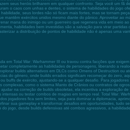
azem seus heróis brilharem em qualquer confronto. Seja você um fã 
ram o caos com unhas e dentes, o sistema de habilidades do jogo ofere
abilidade, seus lordes não só ficam mais fortes, mas se tornam peças 
ue mantêm exércitos unidos mesmo diante do pânico. Aproveitar ao máx
renar mana do inimigo ou um guerreiro que regenera vida em meio ao
nta, habilidades bem investidas são a salvação para virar partidas dif
terizar a distribuição de pontos de habilidade não é apenas uma vant
ada em Total War: Warhammer III ou travou contra facções que exigem 
setar completamente as habilidades de personagens, liberando a real
explorar builds alternativos em DLCs como Omens of Destruction ou at
cias do gênero, onde builds errados significam recomeçar do zero, aqu
 ou buffs de exército, ajustando-se a qualquer desafio. Para jogadore
s complexas, como o sistema Manto de Crânios ou contratos de ogros, 
 ajudar na correção de builds obsoletas, ela incentiva a exploração de
s intensas ou testar combos de magias em tempo real. Total War: War
e dos jogadores fica sem limites, seja para dominar a diplomacia, apri
efinar sua gameplay e transformar desafios em oportunidades, tudo sem
 do jogo, desde builds defensivas até combos agressivos, a habilidade