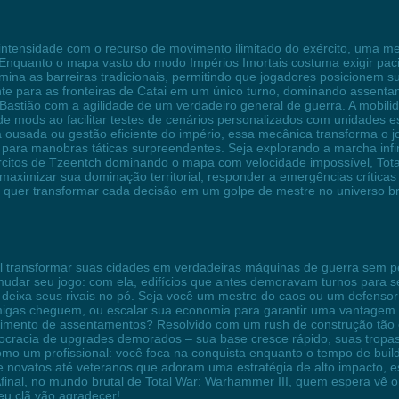
intensidade com o recurso de movimento ilimitado do exército, uma me
. Enquanto o mapa vasto do modo Impérios Imortais costuma exigir pac
mina as barreiras tradicionais, permitindo que jogadores posicionem 
mente para as fronteiras de Catai em um único turno, dominando ass
Bastião com a agilidade de um verdadeiro general de guerra. A mobilid
 mods ao facilitar testes de cenários personalizados com unidades es
ousada ou gestão eficiente do império, essa mecânica transforma o 
 para manobras táticas surpreendentes. Seja explorando a marcha infin
rcitos de Tzeentch dominando o mapa com velocidade impossível, Tot
aximizar sua dominação territorial, responder a emergências críticas 
quer transformar cada decisão em um golpe de mestre no universo b
tal transformar suas cidades em verdadeiras máquinas de guerra sem 
 mudar seu jogo: com ela, edifícios que antes demoravam turnos para
deixa seus rivais no pó. Seja você um mestre do caos ou um defensor 
imigas cheguem, ou escalar sua economia para garantir uma vantagem 
vimento de assentamentos? Resolvido com um rush de construção tão 
cracia de upgrades demorados – sua base cresce rápido, suas tropas s
mo um profissional: você foca na conquista enquanto o tempo de build
 novatos até veteranos que adoram uma estratégia de alto impacto, e
Afinal, no mundo brutal de Total War: Warhammer III, quem espera vê 
eu clã vão agradecer!