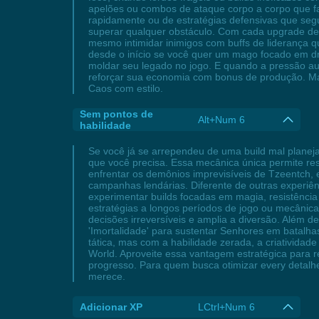
apelões ou combos de ataque corpo a corpo que f
rapidamente ou de estratégias defensivas que segu
superar qualquer obstáculo. Com cada upgrade de h
mesmo intimidar inimigos com buffs de liderança q
desde o início se você quer um mago focado em d
moldar seu legado no jogo. E quando a pressão aume
reforçar sua economia com bonus de produção. Mas
Caos com estilo.
Sem pontos de
Alt+Num 6
habilidade
Se você já se arrependeu de uma build mal planej
que você precisa. Essa mecânica única permite re
enfrentar os demônios imprevisíveis de Tzeentch, 
campanhas lendárias. Diferente de outras experiên
experimentar builds focadas em magia, resistência
estratégias a longos períodos de jogo ou mecânica
decisões irreversíveis e amplia a diversão. Além de
'Imortalidade' para sustentar Senhores em batalha
tática, mas com a habilidade zerada, a criatividad
World. Aproveite essa vantagem estratégica para r
progresso. Para quem busca otimizar every detalhe
merece.
Adicionar XP
LCtrl+Num 6