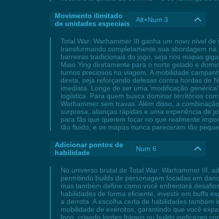
Movimento ilimitado
Alt+Num 3
de unidades especiais
Total War: Warhammer III ganha um novo nível de 
transformando completamente sua abordagem na ca
barreiras tradicionais do jogo, seja nos mapas gig
Miao Ying diretamente para o norte gelado e domi
turnos preciosos na viagem. A mobilidade campanh
direta, seja reforçando defesas contra hordas d
imediata. Longe de ser uma 'modificação genérica'
logística. Para quem busca dominar territórios com
Warhammer sem travas. Além disso, a combinação 
surpresa, alianças rápidas e uma experiência de j
para fãs que querem focar no que realmente import
tão fluido, e os mapas nunca pareceram tão peque
Adicionar pontos de
Num 6
habilidade
No universo brutal de Total War: Warhammer III, a
permitindo builds de personagem focadas em dano,
mas também define como você enfrentará desafios 
habilidades de forma eficiente, investir em buffs e
a derrota. A escolha certa de habilidades també
mobilidade de exércitos, garantindo que você expan
foco, criando lordes frágeis ou builds ineficazes