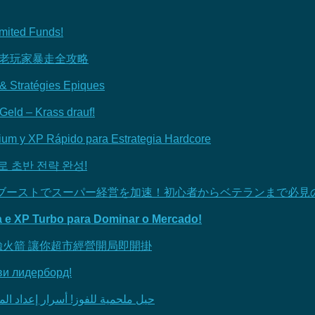
imited Funds!
/老玩家暴走全攻略
é & Stratégies Epiques
Geld – Krass drauf!
mium y XP Rápido para Estrategia Hardcore
가로 초반 전략 완성!
限・XPブーストでスーパー経営を加速！初心者からベテランまで必
ta e XP Turbo para Dominar o Mercado!
F×經驗火箭 讓你超市經營開局即開掛
ви лидерборд!
حيل ملحمية للفوز! أسرار إعداد المتجر و