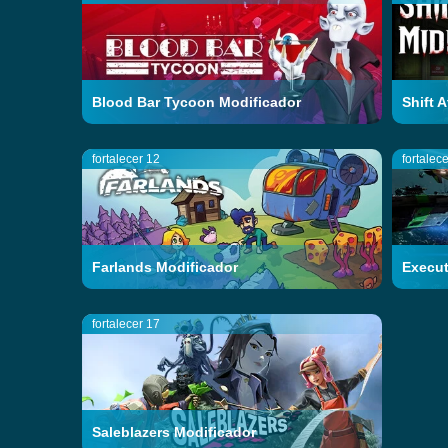
Blood Bar Tycoon Modificador
Shift 
fortalecer 12
fortalece
Farlands Modificador
Execut
fortalecer 17
Saleblazers Modificador