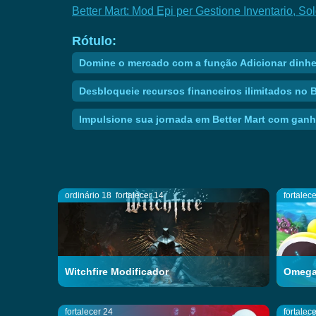
Better Mart: Mod Epi per Gestione Inventario, So
Rótulo:
Domine o mercado com a função Adicionar dinhei
Desbloqueie recursos financeiros ilimitados no 
Impulsione sua jornada em Better Mart com ganh
ordinário 18
fortalecer 14
fortalec
Witchfire Modificador
Omega 
fortalecer 24
fortalec