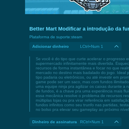
Better Mart Modificar a introdução da f
Plataforma de suporte:
steam
Adicionar dinheiro
LCtrl+Num 1
Se você é do tipo que curte acelerar o progresso e
supermercado infinitamente mais divertida. Esquec
recursos de forma instantânea e focar no que real
mercado no destino mais badalado do jogo. Ideal 
tipo padaria ou eletrônicos, ou até investir em pro
game pode ser um saco, mas com fundos ilimitados
uma equipe ninja pra agilizar os caixas durante a 
de fundos, é a chave pra uma experiência mais flui
essa mecânica resolve o problema de recursos rest
múltiplas lojas ou pra virar referência em satisfaç
fundos infinitos como seu trunfo nas partidas, te
no bolso pra elevar seu gameplay ao próximo nível
Dinheiro de assinatura
RCtrl+Num 1