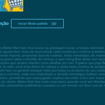
unção
trocar Modo padrão
m Better Mart sem ficar preso na grindagem inicial, a função Adicionar
e aquela fase chata de economizar cada moeda pra comprar prateleiras
mente importa: programar layouts criativos, testar estratégias de mar
pra quem odeia a lentidão do começo e quer mergulhar direto nas mec
moções que atraem clientes como abelhas pro mel. A galera que joga Bet
 na mão, você evita dores de cabeça e ainda testa combos de gestão 
rush hour ou garantir estoque cheio pra todos os produtos do seu catá
da e imersiva, onde sua criatividade e decisão estratégica brilham se
ritos, permitindo que cada jogador explore seu estilo único sem trav
ão do cliente, Better Mart fica muito mais épico quando você tem liberda
stando campanhas publicitárias ousadas ou até simular um fluxo real d
.