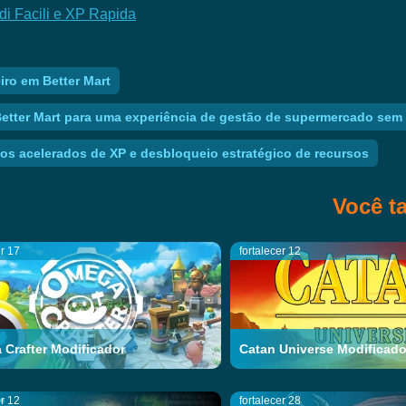
ldi Facili e XP Rapida
ro em Better Mart
Better Mart para uma experiência de gestão de supermercado sem 
os acelerados de XP e desbloqueio estratégico de recursos
Você t
er 17
fortalecer 12
Crafter Modificador
Catan Universe Modificado
er 12
fortalecer 28