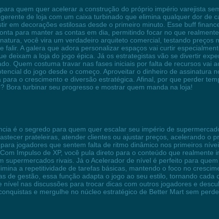
 para quem quer acelerar a construção do próprio império varejista se
gerente de loja com um caixa turbinado que elimina qualquer dor de 
stir em decorações estilosas desde o primeiro minuto. Esse buff finan
 conta para manter as contas em dia, permitindo focar no que realmen
sinatura, você vira um verdadeiro arquiteto comercial, testando preç
alir. A galera que adora personalizar espaços vai curtir especialmente 
que deixam a loja do jogo épica. Já os estrategistas vão se divertir 
do. Quem costuma travar nas fases iniciais por falta de recursos vai
otencial do jogo desde o começo. Aproveitar o dinheiro de assinatura no
gia para o crescimento e diversão estratégica. Afinal, por que perder 
 Bora turbinar seu progresso e mostrar quem manda na loja!
ência é o segredo para quem quer escalar seu império de supermercado
stecer prateleiras, atender clientes ou ajustar preços, acelerando 
para jogadores que sentem falta de ritmo dinâmico nos primeiros nívei
 Com Impulso de XP, você pula direto para o conteúdo que realmente im
om supermercados rivais. Já o Acelerador de nível é perfeito para qu
mina a repetitividade de tarefas básicas, mantendo o foco no crescimen
cas de gestão, essa função adapta o jogo ao seu estilo, tornando cada
 nível nas discussões para trocar dicas com outros jogadores e descu
 conquistas e mergulhe no núcleo estratégico de Better Mart sem perde