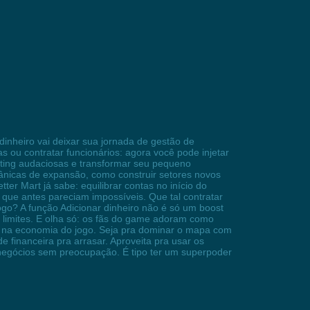
 dinheiro vai deixar sua jornada de gestão de
 ou contratar funcionários: agora você pode injetar
keting audaciosas e transformar seu pequeno
ânicas de expansão, como construir setores novos
ter Mart já sabe: equilibrar contas no início do
que antes pareciam impossíveis. Que tal contratar
logo? A função Adicionar dinheiro não é só um boost
m limites. E olha só: os fãs do game adoram como
ar na economia do jogo. Seja pra dominar o mapa com
de financeira pra arrasar. Aproveita pra usar os
e negócios sem preocupação. É tipo ter um superpoder