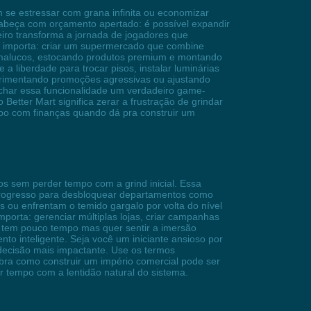
m se estressar com grana infinita ou economizar
cabeça com orçamento apertado: é possível expandir
ceiro transforma a jornada de jogadores que
te importa: criar um supermercado que combine
os malucos, estocando produtos premium e montando
a liberdade para trocar pisos, instalar luminárias
experimentando promoções agressivas ou ajustando
 achar essa funcionalidade um verdadeiro game-
 Better Mart significa zerar a frustração de grindar
tempo com finanças quando dá pra construir um
s sem perder tempo com a grind inicial. Essa
o progresso para desbloquear departamentos como
s ou enfrentam o temido gargalo por volta do nível
porta: gerenciar múltiplas lojas, criar campanhas
em tem pouco tempo mas quer sentir a imersão
to inteligente. Seja você um iniciante ansioso por
 decisão mais impactante. Use os termos
bra como construir um império comercial pode ser
r tempo com a lentidão natural do sistema.