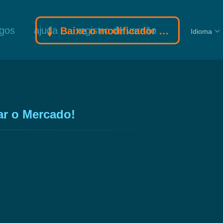
ogos
ajuda
registro de versão
Baixe o modificador Gamebuff
Idioma
ar o Mercado!