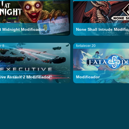
At Midnight Modificador
None Shall Intrude Modifi
r 8
fortalecer 20
ive Assault 2 Modificador
Modificador