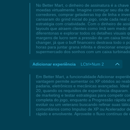
No Better Mart, o dinheiro de assinatura é a chave
moedas virtualmente. Imagine começar seu dia de 
corredores, comprar geladeiras top de linha e inve
cansaram do grind inicial do jogo, onde cada real
estratégia com criatividade. Com o dinheiro de as
layouts que atraem clientes como ímã sem medo de f
diferentonas e explorar todos os detalhes visuais 
margens de lucro sem a pressão de um caixa limita
changer, já que o buff financeiro destrava todo o p
horas para juntar grana infinita e direcionar ener
supermercado dos sonhos com um caixa turbinado?
Adicionar experiência
LCtrl+Num 2
Em Better Mart, a funcionalidade Adicionar experi
vantagem permite aumentar os XP obtidos ao reaba
padaria, eletrônicos e mecânicas avançadas. Ideal 
20, quando os requisitos de experiência disparam.
de marketing e testar estratégias para competir c
completa do jogo, enquanto a Progressão rápida eli
evoluir ou um veterano buscando refinar suas táti
comunitários como Impulso de XP ou Acelerador de
rápido e envolvente. Aproveite o fluxo contínuo de