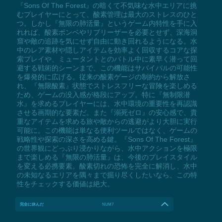
『Sons Of The Forest』の暗くて不気味な水中エリアに挑
むプレイヤーにとって、酸素管理は最大のストレスのひと
つ。しかし『無限の肺活量』というゲーム内特性を手に入
れれば、酸素ボンベやリブリーザーを必要とせず、深海洞
窟や敵の追跡を気にせず自由に動き回れるようになる。水
中のレア素材や隠しアイテムを効率よく回収するコアな探
索プレイや、ミュータントとのバトル中に素早く潜って回
避する戦術的シーンまで、この機能はサバイバルの可能性
を爆発的に広げる。従来の酸素ゲージの制約から解放さ
れ、『無限酸素』状態でストレスフリーな冒険を楽しめる
ため、ゲームの没入感が格段にアップ。特に『無制限潜
水』を求めるプレイヤーには、水中環境の重要性を再認識
させる画期的な要素だ。また『溺死ゼロ』の安心感で、貴
重なアイテムを求める旅や敵からの逃避がより大胆に実行
可能に。この機能は単なる便利ツールではなく、ゲームの
戦略性や探索の深さを高める鍵。『Sons Of The Forest』
の世界観にどっぷり浸かりながら、水中アクションを極限
まで楽しめる『無限の肺活量』は、今後のプレイスタイル
を変える必携要素。酸素切れの恐怖を完全に解消し、水中
の未知なるエリアを隅々まで掘り尽くしたいなら、この特
性をチェックする価値は絶大。
完全に休んだ
NUM7