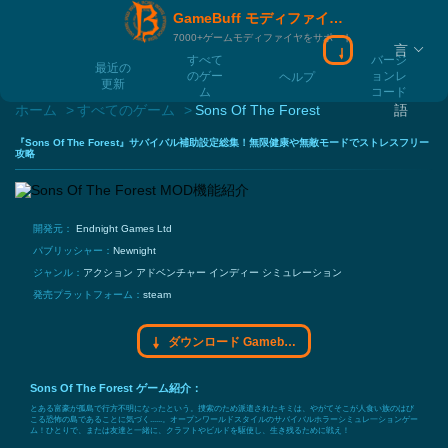
GameBuff モディファイヤモディファイヤ
7000+ゲームモディファイヤをサポート
言
ダウンロード Ga
すべて
バージ
最近の
のゲー
ョンレ
ヘルプ
更新
ム
コード
ホーム
すべてのゲーム
Sons Of The Forest
語
『Sons Of The Forest』サバイバル補助設定総集！無限健康や無敵モードでストレスフリー
攻略
開発元：
Endnight Games Ltd
パブリッシャー：
Newnight
ジャンル：
アクション
アドベンチャー
インディー
シミュレーション
発売プラットフォーム：
steam
ダウンロード Gamebuff モディファイヤモディファイヤ
Sons Of The Forest ゲーム紹介：
とある富豪が孤島で行方不明になったという。捜索のため派遣されたキミは、やがてそこが人食い族のはび
こる恐怖の島であることに気づく......。オープンワールドスタイルのサバイバルホラーシミュレ一ションゲー
ム！ひとりで、または友達と一緒に、クラフトやビルドを駆使し、生き残るために戦え！