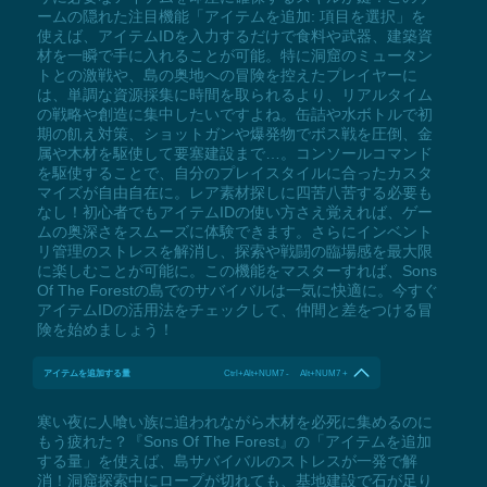
ームの隠れた注目機能「アイテムを追加: 項目を選択」を
使えば、アイテムIDを入力するだけで食料や武器、建築資
材を一瞬で手に入れることが可能。特に洞窟のミュータン
トとの激戦や、島の奥地への冒険を控えたプレイヤーに
は、単調な資源採集に時間を取られるより、リアルタイム
の戦略や創造に集中したいですよね。缶詰や水ボトルで初
期の飢え対策、ショットガンや爆発物でボス戦を圧倒、金
属や木材を駆使して要塞建設まで…。コンソールコマンド
を駆使することで、自分のプレイスタイルに合ったカスタ
マイズが自由自在に。レア素材探しに四苦八苦する必要も
なし！初心者でもアイテムIDの使い方さえ覚えれば、ゲー
ムの奥深さをスムーズに体験できます。さらにインベント
リ管理のストレスを解消し、探索や戦闘の臨場感を最大限
に楽しむことが可能に。この機能をマスターすれば、Sons
Of The Forestの島でのサバイバルは一気に快適に。今すぐ
アイテムIDの活用法をチェックして、仲間と差をつける冒
険を始めましょう！
アイテムを追加する量
Ctrl+Alt+NUM7 - Alt+NUM7 +
寒い夜に人喰い族に追われながら木材を必死に集めるのに
もう疲れた？『Sons Of The Forest』の「アイテムを追加
する量」を使えば、島サバイバルのストレスが一発で解
消！洞窟探索中にロープが切れても、基地建設で石が足り