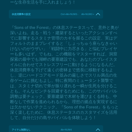
ーな生存生活を手に入れましょう！
休息消費率の設定
Ctrl+Alt+NUM3 - Alt+NUM3 +
『Sons of the Forest』の休息ステータスって、意外と奥が
深いよね。走る・戦う・建築するといったアクションすべ
てに影響するスタミナ管理のカギを握るこの設定、実はデ
フォルトのままプレイすると「しょっちゅう座らなきゃい
けないのがウザい」「戦闘中に力尽きる」と悩むプレイヤ
ーも多いはず。でもね、この機能をマスターすれば、洞窟
探索の最中でも湖畔の要塞建設でも、あなたのプレイスタ
イルに合わせてストレスフリーに動けるようになるんだ。
休息消費率を下げて遠くの密林まで悠長に移動するもよ
し、逆にハードコアモード並みの厳しさでスリル満点の生
存ゲームに挑むもよし。特に夜間のミュータント襲撃で
は、スタミナ切れで斧が振り遅れる一瞬が生死を分けるこ
とも。そんなピンチを回避するためにも、このサバイバル
調整は要チェック。要塞建築で木材を運びまくる時も、中
断なしで作業を進められるから、理想の拠点を実現するに
は欠かせないテクニック。『Sons of the Forest』をもっと
深く楽しむために、休息ステータスのカスタマイズを活用
して、自分だけの島サバイバルを体験しよう！
アイテム制限なし
Alt+NUM4