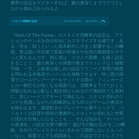
費率の設定をマスターすれば、森の奥深くまでワクワクし
ながら踏み入れられるよ。
スタミナ消費率の設定
Ctrl+Alt+NUM2 - Alt+NUM2 +
『Sons Of The Forest』のスタミナ消費率の設定は、アク
ションのテンポを自分好みにカスタマイズする鍵です。走
る・登る・戦うといった基本動作に大きく影響するこの機
能、実は使い方次第で探索の快適さや生存の難易度がガラ
ッと変わるんです。初心者は「スタミナ調整」を緩く設定
することで、森の奥深くや洞窟の奥までストレスなく移動
可能。一方、上級者は厳しめの設定でリソース管理の精度
を問われる本格派サバイバルを体験できます。特に西の洞
窟でゴールデンアーマーをゲットする際や、フィンガーズ
との一騎打ちが熱くなる場面では、消費率を下げておくと
呼吸が乱れる心配なく動き続けられるので激戦区でも有利
に。逆にハードコアモードで挑むなら、スタミナ切れのリ
スクを意識しながらの戦略的な立ち回りがゲームの奥深さ
を味わえます。建築好きのプレイヤーも要チェックで、パ
リセイドの設置や資材の運搬中にスタミナが切れると作業
の流れが台無しになることも…。そんな悩みも「サバイバ
ル最適化」の設定次第で解消！ 遊び方の幅が広がるこの機
能、自分のプレイスタイルに合わせて調整しないともった
いない。探索マニアも戦闘派も、この設定でストレスフリ