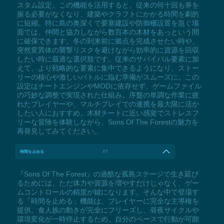
スタム設定。この機能を活用すると、従来の何十回も斧を
振る必要がなくなり、建築やクラフトにかかる時間を劇的
に短縮。特に島の奥深くで要塞建設や防御柵設置を急ぐ場
面では、仲間と協力しながら数百本の木材をあっという間
に確保できます。冬の到来前に拠点を完成させたい時や、
突然変異体の襲撃リスクを避けながら効率的に資源を回収
したい時に最適な選択肢です。従来のサバイバル要素に加
えて、より戦略的な要素に集中できるようになり、ストー
リーの核心や激しいバトルに臨む準備がスムーズに。この
設定はチートエンジンやMODに依存せず、ゲームファイル
の巧妙な調整で実現された仕組み。序盤の単調な作業に疲
れたプレイヤーや、マルチプレイでの連携を最大限に活か
したい人におすすめ。木材チートに近い感覚でストレスフ
リーな冒険を体験しながら、Sons Of The Forestの魅力を
再発見してみてください。
時間を止める
F7
『Sons Of The Forest』の過酷な孤島ステージで生き延び
るためには、ただ体力や資源を増やすだけじゃなく、ゲー
ムコントロールの精度が鍵になります。そんな中で登場す
る「時間を止める」機能は、プレイヤーに完全な主導権を
提供。食人族の動きが完全にフリーズし、昼夜サイクルや
環境変化が一時停止するため、自分のペースで行動が可能