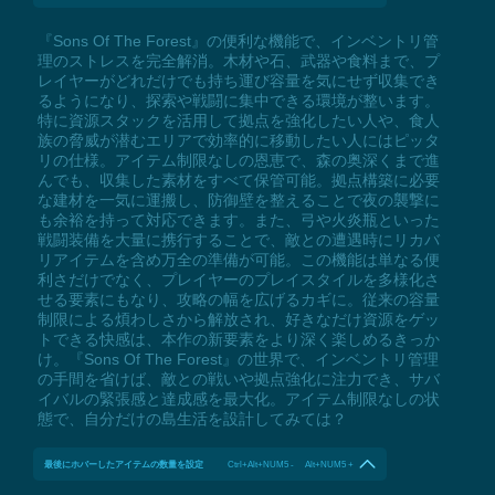
『Sons Of The Forest』の便利な機能で、インベントリ管
理のストレスを完全解消。木材や石、武器や食料まで、プ
レイヤーがどれだけでも持ち運び容量を気にせず収集でき
るようになり、探索や戦闘に集中できる環境が整います。
特に資源スタックを活用して拠点を強化したい人や、食人
族の脅威が潜むエリアで効率的に移動したい人にはピッタ
リの仕様。アイテム制限なしの恩恵で、森の奥深くまで進
んでも、収集した素材をすべて保管可能。拠点構築に必要
な建材を一気に運搬し、防御壁を整えることで夜の襲撃に
も余裕を持って対応できます。また、弓や火炎瓶といった
戦闘装備を大量に携行することで、敵との遭遇時にリカバ
リアイテムを含め万全の準備が可能。この機能は単なる便
利さだけでなく、プレイヤーのプレイスタイルを多様化さ
せる要素にもなり、攻略の幅を広げるカギに。従来の容量
制限による煩わしさから解放され、好きなだけ資源をゲッ
トできる快感は、本作の新要素をより深く楽しめるきっか
け。『Sons Of The Forest』の世界で、インベントリ管理
の手間を省けば、敵との戦いや拠点強化に注力でき、サバ
イバルの緊張感と達成感を最大化。アイテム制限なしの状
態で、自分だけの島生活を設計してみては？
最後にホバーしたアイテムの数量を設定
Ctrl+Alt+NUM5 - Alt+NUM5 +