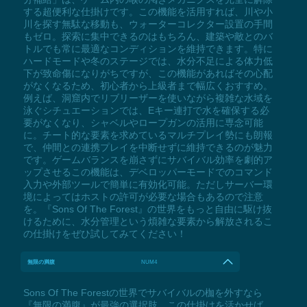
する超便利な仕掛けです。この機能を活用すれば、川や小
川を探す無駄な移動も、ウォーターコレクター設置の手間
もゼロ。探索に集中できるのはもちろん、建築や敵とのバ
トルでも常に最適なコンディションを維持できます。特に
ハードモードや冬のステージでは、水分不足による体力低
下が致命傷になりがちですが、この機能があればその心配
がなくなるため、初心者から上級者まで幅広くおすすめ。
例えば、洞窟内でリブリーザーを使いながら複雑な水域を
泳ぐシチュエーションでは、Eキー連打で水を確保する必
要がなくなり、シャベルやロープガンの活用に専念可能
に。チート的な要素を求めているマルチプレイ勢にも朗報
で、仲間との連携プレイを中断せずに維持できるのが魅力
です。ゲームバランスを崩さずにサバイバル効率を劇的ア
ップさせるこの機能は、デベロッパーモードでのコマンド
入力や外部ツールで簡単に有効化可能。ただしサーバー環
境によってはホストの許可が必要な場合もあるので注意
を。『Sons Of The Forest』の世界をもっと自由に駆け抜
けるために、水分管理という煩雑な要素から解放されるこ
の仕掛けをぜひ試してみてください！
無限の満腹
NUM4
Sons Of The Forestの世界でサバイバルの枷を外すなら
『無限の満腹』が最強の選択肢。この仕掛けを活かせば、