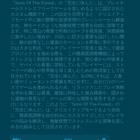
『Sons Of The Forest』の『完全に休んだ』は、プレイヤ
ーがストレスフリーでゲームを楽しめるように設計された
カスタム機能です。この設定を活用すると、クリエイティ
ブモード中に敵の襲撃や資源管理のプレッシャーから解放
され、神モードのような無敵状態で世界を自由に冒険でき
ます。特に雪山の廃屋で司祭のローブを発見後、洞窟探検
に集中したい場合や、川沿いに巨大な要塞を設計したい際
に、敵の妨害なしに建築のモーションを即座に実行できる
のは大きな利点。マルチプレイヤーで友達と協力して建築
プロジェクトを進める際も、この難易度調整機能によって
ストレスなく創造性を発揮できます。初心者から中級者ま
で、サバイバル要素に苦戦しているプレイヤーには、スト
ーリーの核心や世界観を深く楽しむための救済策として注
目されています。『完全に休んだ』をONにすれば、人食
い族やミュータントの脅威を気にせずに、自分だけのペー
スでゲームを進められるため、リラックスしたプレイ体験
を求める層には最適。建築に特化した拠点構築や、隠され
た遺物の発見など、ゲームの新たな側面を発見するきっか
けにもなります。このように『Sons Of The Forest』の
『完全に休んだ』は、クリエイティブモードをより自由
に、難易度調整を自分好みにカスタマイズしたいプレイヤ
ーの悩みを解決し、無敵状態でストレスレスな冒険を楽し
める仕組みとして注目されています。
病気なし
NUM8