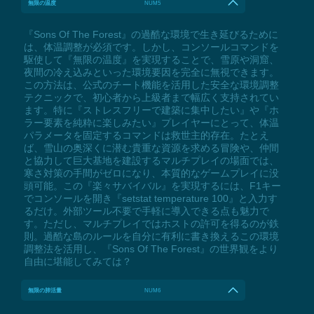
無限の温度
NUM5
『Sons Of The Forest』の過酷な環境で生き延びるために
は、体温調整が必須です。しかし、コンソールコマンドを
駆使して『無限の温度』を実現することで、雪原や洞窟、
夜間の冷え込みといった環境要因を完全に無視できます。
この方法は、公式のチート機能を活用した安全な環境調整
テクニックで、初心者から上級者まで幅広く支持されてい
ます。特に『ストレスフリーで建築に集中したい』や『ホ
ラー要素を純粋に楽しみたい』プレイヤーにとって、体温
パラメータを固定するコマンドは救世主的存在。たとえ
ば、雪山の奥深くに潜む貴重な資源を求める冒険や、仲間
と協力して巨大基地を建設するマルチプレイの場面では、
寒さ対策の手間がゼロになり、本質的なゲームプレイに没
頭可能。この『楽々サバイバル』を実現するには、F1キー
でコンソールを開き『setstat temperature 100』と入力す
るだけ。外部ツール不要で手軽に導入できる点も魅力で
す。ただし、マルチプレイではホストの許可を得るのが鉄
則。過酷な島のルールを自分に有利に書き換えるこの環境
調整法を活用し、『Sons Of The Forest』の世界観をより
自由に堪能してみては？
無限の肺活量
NUM6