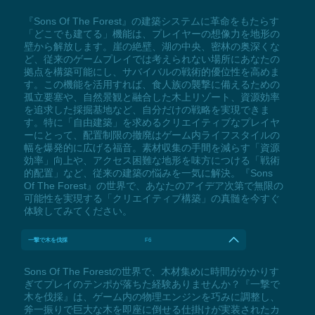
『Sons Of The Forest』の建築システムに革命をもたらす
「どこでも建てる」機能は、プレイヤーの想像力を地形の
壁から解放します。崖の絶壁、湖の中央、密林の奥深くな
ど、従来のゲームプレイでは考えられない場所にあなたの
拠点を構築可能にし、サバイバルの戦術的優位性を高めま
す。この機能を活用すれば、食人族の襲撃に備えるための
孤立要塞や、自然景観と融合した木上リゾート、資源効率
を追求した採掘基地など、自分だけの戦略を実現できま
す。特に「自由建築」を求めるクリエイティブなプレイヤ
ーにとって、配置制限の撤廃はゲーム内ライフスタイルの
幅を爆発的に広げる福音。素材収集の手間を減らす「資源
効率」向上や、アクセス困難な地形を味方につける「戦術
的配置」など、従来の建築の悩みを一気に解決。『Sons
Of The Forest』の世界で、あなたのアイデア次第で無限の
可能性を実現する「クリエイティブ構築」の真髄を今すぐ
体験してみてください。
一撃で木を伐採
F6
Sons Of The Forestの世界で、木材集めに時間がかかりす
ぎてプレイのテンポが落ちた経験ありませんか？『一撃で
木を伐採』は、ゲーム内の物理エンジンを巧みに調整し、
斧一振りで巨大な木を即座に倒せる仕掛けが実装されたカ