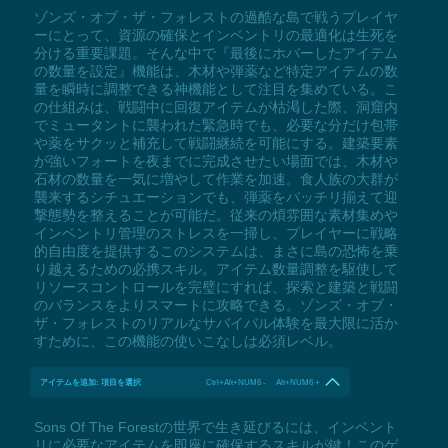
ゾンズ・オブ・ザ・フォレストの過酷な島で戦うプレイヤ
ーにとって、資源の確保とインベントリの最適化は生死を
分ける重要課題。そんな中で『最後にホバーしたアイテム
の数量を設定』機能は、木材や弾薬など特定アイテムの数
量を瞬時に調整できる神機能として注目を集めている。こ
の仕組みは、戦闘中に回復アイテムが枯渇した際、洞窟内
でミュータントに襲われた緊急時でも、必要な分だけ包帯
や薬をサクッと補充して戦闘継続を可能にする。建築要素
が強いフォートを夜までに完成させたい場面では、木材や
石材の数量を一気に増やして作業を加速。食人族の大群が
襲来するシチュエーションでも、弾薬をバッチリ揃えて迎
撃態勢を整えることが可能だ。従来の煩雰囲な素材集めや
インベントリ管理のストレスを一掃し、プレイヤーに戦略
的自由度を提供するこのシステムは、まさに島の恐怖を乗
り越えるための必携スキル。アイテム数量調整を駆使して
リソースコントロールを完璧にすれば、探索と建築と戦闘
のバランスをよりスマートに攻略できる。ゾンズ・オブ・
ザ・フォレストのリアルなサバイバル体験を最大限に活か
すために、この機能の使いこなしは必須レベル。
アイテムを追加: 項目を選択
Ctrl+Alt+NUM6 - Alt+NUM6 +
Sons Of The Forestの世界で生き延びるには、インベント
リに必要なアイテムを即座に確保するスキルが鍵！このゲ