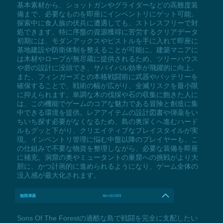
基本素材から、ショットガンやグライダーなどの高難度装
備まで、必要なものを即座にインベントリにゲット可能。
探索中に食人族の伏兵に遭遇しても、ストレスフリーで対
処できます。特に序盤の資源獲得に苦労するクリアデータ
初期には、モダンアックスやピストルを手に入れて即座に
基地建設や防衛体制を整えることが可能に。建築マニアに
は木材やロープが無尽蔵に提供されるため、ツリーハウス
や砦の設計に没頭でき、サバイバル効率が飛躍的に向上。
また、フィンガーズとの本格戦闘前に武器やバッテリーを
確保することで、戦術の幅が広がり、全滅リスクを最小限
に抑えられます。単調な木の伐採や石の収集に飽きた人に
は、この機能でゲームのコアな魅力である冒険と創造に集
中できる環境を提供。レアアイテムの設計図書や弾薬をい
ちいち探す必要がなくなるため、島の奥深くへ進むハード
ルもグッと下がり、クリエイティブなプレイスタイルが実
現。インベントリ管理に悩む中盤以降のプレイヤーも、こ
の仕組みで不要な物資を整理しながら、必要な装備を即座
に補充。洞窟の奥やミュータントの巣窟への挑戦がより大
胆に、かつ計画的に進められるようになり、ゲーム全体の
没入感が最大化されます。
無限弾薬
Alt+NUM9
Sons Of The Forestの過酷な島で戦闘を完全に支配したい