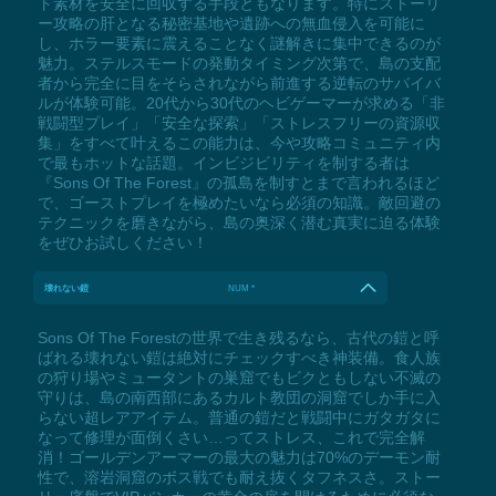
ト素材を安全に回収する手段ともなります。特にストーリ
ー攻略の肝となる秘密基地や遺跡への無血侵入を可能に
し、ホラー要素に震えることなく謎解きに集中できるのが
魅力。ステルスモードの発動タイミング次第で、島の支配
者から完全に目をそらされながら前進する逆転のサバイバ
ルが体験可能。20代から30代のヘビゲーマーが求める「非
戦闘型プレイ」「安全な探索」「ストレスフリーの資源収
集」をすべて叶えるこの能力は、今や攻略コミュニティ内
で最もホットな話題。インビジビリティを制する者は
『Sons Of The Forest』の孤島を制すとまで言われるほど
で、ゴーストプレイを極めたいなら必須の知識。敵回避の
テクニックを磨きながら、島の奥深く潜む真実に迫る体験
をぜひお試しください！
壊れない鎧
NUM *
Sons Of The Forestの世界で生き残るなら、古代の鎧と呼
ばれる壊れない鎧は絶対にチェックすべき神装備。食人族
の狩り場やミュータントの巣窟でもビクともしない不滅の
守りは、島の南西部にあるカルト教団の洞窟でしか手に入
らない超レアアイテム。普通の鎧だと戦闘中にガタガタに
なって修理が面倒くさい…ってストレス、これで完全解
消！ゴールデンアーマーの最大の魅力は70%のデーモン耐
性で、溶岩洞窟のボス戦でも耐え抜くタフネスさ。ストー