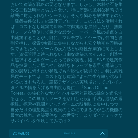
おいて建築が戦略の要となります。しかし、木材や石を集
める工程は時間と労力を食い、特に序盤の脆弱な状態では
敵襲に耐えられないケースも。そんな悩みを解決するのが
「建築要件なし」の設計アプローチ。この方法を活用すれ
ば、コストなし建築で即座に防御施設を展開したり、無限
リソースを駆使して巨大な砦やテーマパーク風の拠点を自
由建築することが可能に。マルチプレイヤーでは仲間と役
割分担し、探索や戦闘に集中しながらも安全地帯を即時確
保できるため、ゲームの没入感と戦略性が劇的に向上しま
す。資源管理に縛られない自由な建築スタイルは、創造性
を追求するビルダーにとって夢の実現手段。SNSで建築作
品を披露したい場合や、複雑なトラップを素早く構築して
夜の襲撃に備えたい状況でも即応性が抜群です。特に高難
易度モードでは、コストなし建築によって生存率が跳ね上
がるのはもちろん、建築デザインの実験場としてプレイス
タイルの幅を広げる自由度も提供。『Sons Of The
Forest』の核心的なサバイバル要素と建築の融合を追求す
るなら、この無限リソースを活用した設計手法は必須の選
択肢。探索や戦闘といったゲームの醍醐味に集中しつつ、
自分だけの理想拠点を現実のものにできるのがこの機能の
最大の魅力。建築要件なしの世界で、よりダイナミックな
サバイバルを体験してみては？
どこでも建てる
Alt+NUM /