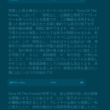
荒廃した島を舞台にしたサバイバルホラー『Sons Of The
Forest』において、「病気なし」は過酷な環境下でプレイ
ヤーを救うカギとなる要素です。この機能を活用すれば、
腐った食材や汚染された水源に触れても体力が低下せず、
探索や拠点構築、戦闘に集中できます。特にバージョン1.0
で導入された病気システムでは体力が制限されるため、初
心者やサクサク進めたいプレイヤーには大きなストレスで
したが、この「病気なし」があればそんな悩みは一掃。洞
窟内での長時間の探索や序盤の資源不足に左右されること
なく、島の奥深くに潜む謎や食人族とのバトルに臨むこと
が可能です。さらに「病気耐性」や「体力安定」が得られ
ることで、アクションに特化したプレイスタイルを実現し
やすくなり、難易度調整としての自由度も高まります。本
作のサバイバル要素を楽しみつつ、煩雑な管理を避けたい
層にはピッタリの仕組みです。
落下ダメージなし
NUM9
Sons Of The Forestの世界では、急な斜面や深い谷が冒険
を困難にすることがあります。だが『落下ダメージなし』
の機能が登場することで、プレイヤーは崖から洞窟に一気
に突入したり、自作の拠点から高所作業を繰り返したりし