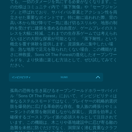
ても、一切のダメージを気にする必要がなくなります。こ
の仕様はコミュニティ内で『落下無傷』や『セーフジャン
プ』と呼ばれており、サバイバル要素とアクション性を両
立させた重要なポイントです。特に敵に追われた際、背の
高い木から飛び降りて一気に逃げ切るスリルや、地形の制
約を受けずに建築を進める自由度が、ゲームプレイのスト
レスを大幅に軽減。これまでの生存系ゲームでは考えられ
ないほどの大胆な探索が可能となり、『落下耐性』という
概念を覆す体験を提供します。資源集めに集中したい場
合、急な地形で足元を取られたくない場合、この機能がま
さに神救援。Sons Of The Forestの進化したオープンワー
ルドを、より快適に楽しむ方法として、ぜひ試してみてく
ださい。
インビジビリティ
NUM0
孤島の恐怖を生き延びるオープンワールドホラーサバイバ
ル『Sons Of The Forest』において、インビジビリティは
単なるステルスモードではなく、プレイヤーの戦略的選択
肢を爆発的に広げる革命的な存在。食人族の縄張りやミュ
ータントの巣窟を敵回避しながら探索し、資源を効率よく
確保するゴーストプレイ派の必須スキルとして注目されて
います。この機能は、木こりや基地建設中に忍び寄る敵の
急襲を未然に防ぐだけでなく、洞窟深く潜む貴重なクラフ