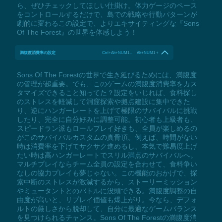
ら、ぜひチェックしてほしい仕掛け。体力ゲージのペース
をコントロールするだけで、島での戦略や行動パターンが
劇的に変わるこの設定で、よりエキサイティングな『Sons
Of The Forest』の世界を体感しよう！
満腹度消費率の設定
Ctrl+Alt+NUM1 - Alt+NUM1 +
Sons Of The Forestの世界で生き延びるためには、満腹度
の管理が超重要。でも、このゲームの満腹度消費率をカス
タマイズできること知ってた？設定をいじれば、食料探し
のストレスを軽減して洞窟探索や拠点建設に集中できた
り、逆にハンガーレートを上げて極限のサバイバルに挑戦
したり、完全に自分好みに調整可能。初心者も上級者も、
スピードラン派もロールプレイ好きも、全員が楽しめるの
がこのサバイバルカスタムの真骨頂。例えば、時間がない
時は消費率を下げてサクサク進めるし、本気で難易度上げ
たい時は高ハンガーレートでスリル満点のサバイバルへ。
マルチプレイならチーム全員の設定を合わせて、食料争い
なしの協力プレイも夢じゃない。この機能のおかげで、探
索中断のストレスが激減するから、ストーリーミッション
やミュータントとのバトルに没頭できる。満腹度調整の自
由度が高いと、リプレイ価値も爆上がり。今なら、デフォ
ルトの厳しさから脱却して、自分に最適なゲームバランス
を見つけられるチャンス。Sons Of The Forestの満腹度消