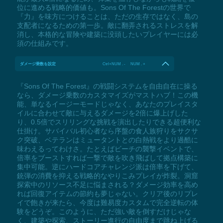
位に進める戦略的価値も。Sons Of The Forestの世界で
『力』を味方につけることは、ただの生存ではなく、島の
支配者になるための第一歩。敵に翻弄されるストレスを解
消し、本格的な冒険や建築に没頭したいプレイヤーには必
須の仕組みです。
ダメージ乗数を設定
Ctrl+NUM . - NUM . +
『Sons Of The Forest』の戦闘システムを自由自在に操る
なら、ダメージ乗数のカスタマイズがマストハブ！この機
能、単なるイージーモードじゃなく、あなたのプレイスタ
イルに合わせて敵に与えるダメージを2倍に爆上げした
り、0.5倍でスリリングな挑戦を演出したりできる超便利な
仕掛け。サバイバル初心者なら序盤の食人族狩りをサクサ
ク突破、ベテランはミュータントとの白熱戦をより過酷に
味わえるってわけさ。たとえばビーチの襲撃イベントで、
倍率をブーストすれば一撃で敵を吹き飛ばして拠点構築に
集中可能。逆にハードコアチャレンジ派は倍率を下げて、
銃弾の消費を抑える戦略的なやりこみプレイが炸裂。洞窟
探索中のリソース不足に悩まされる？ダメージ効率を高め
れば回復アイテムの節約も夢じゃない。クリア後のリプレ
イで飽きが来たら、今度は難易度カスタムで完全逆転の体
験をどうぞ。このように、ただ強い敵を倒すだけじゃな
く、建築や探索、ストーリー進行の自由度まで跳ね上げる