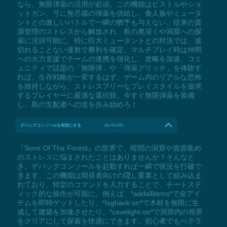
なら、無限弾薬の活用が必須。この機能はピストルやショ
ットガン、弓に無尽蔵の弾薬を供給し、食人族やミュータ
ントとの激しいバトルで一瞬の猶予も与えない。従来の資
源管理のストレスから解放され、島の奥深くや洞窟への探
索に没頭可能に。特に巨大ミュータントとの対決では、途
切れることない連射で勝利を確定。マルチプレイ時は仲間
への火力支援でチームの連携を強化し、攻略を加速。コミ
ュニティで話題の「無限弾」や「弾薬グリッチ」を体験す
れば、生存戦略が一変するはず。ゲーム内のリアルな恐怖
を維持しながら、ストレスフリーなプレイスタイルを追求
するプレイヤーに最適な選択肢。今すぐ無限弾薬を装備
し、島の支配者への道を歩み始めろ！
デバッグコンソールを有効にする
Alt+NUM0
『Sons Of The Forest』の世界で、暗闇の洞窟や資源集め
のストレスに悩まされたことはありませんか？そんなと
き、デバッグコンソールを起動すれば一瞬で状況を打破で
きます。この機能は開発者向けの隠し要素として組み込ま
れており、特定のコマンドを入力することで、チートステ
ィック的な操作が可能に。例えば、*addallitems*で全アイ
テムを即時ゲットしたり、*loghack on*で木材を無限に生
成して建築を加速させたり、*cavelight on*で洞窟内の視界
をクリアにして探索を快適にできます。初心者でもベテラ