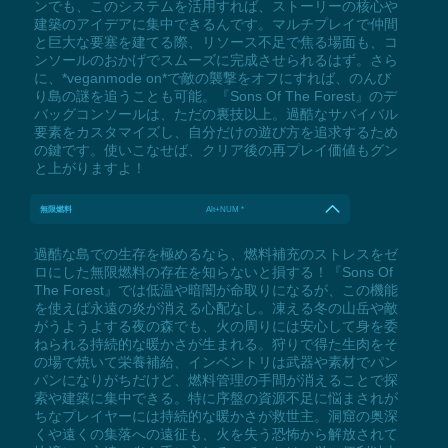
ンでも、このシステムを活用すれば、ストーリーの核心や
建築のアイデアに集中できるんです。マルチプレイで仲間
と巨大な要塞を建てる際、リソース不足で焦る場面も、コ
ンソールのおかげでスムーズに完成させられるはず。さら
に、*veganmode on*で敵の襲撃をオフにすれば、のんび
り島の謎を追うことも可能。『Sons Of The Forest』のデ
バッグコンソールは、ただの裏技以上。過酷なサバイバル
要素をカスタマイズし、自分だけの遊び方を追求するため
の鍵です。使いこなせば、クリア後の再プレイ価値もグン
と上がりますよ！
無限燃料
Alt+NUM *
過酷な島での生存を極めるなら、燃料補充のストレスをゼ
ロにした無限燃料の存在を知らないと損する！『Sons Of
The Forest』では低温や暗闇が命取りになるが、この機能
を使えば永遠の炎が消える心配なし。凍える冬の山岳や敵
がうようよする夜の森でも、火の周りには安心して身を委
ねられる持続的な暖かさが生まれる。狩りで得た生肉をそ
の場で焼いて栄養補給、インベントリは武器や素材でパン
パンになりがちだけど、燃料管理の手間が消えることで探
索や建築に集中できる。特に序盤の資源不足に悩まされが
ちなプレイヤーには持続的な暖かさが救世主。洞窟の奥深
くや遠くの集落への遠征も、火を失う恐怖から解放されて