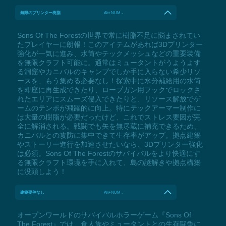
無限のプリンター樹脂
Alt+NUM -
Sons Of The Forestの世界で常に樹脂不足に悩まされてい
たプレイヤーに朗報！このアイテムがあれば3Dプリンター
強化が一気に進み、水筒やテックメッシュなどの重要装備
を無限クラフト可能に。通常はミュータントがうようよす
る洞窟やカニバルのキャンプでしか手に入らない希少リソ
ースを、もう集める必要なし！探索中に水分補給用の水筒
を即座に再生成できたり、ロープガン用フックでロックさ
れたエリアにスムーズ侵入できたりと、リソース解放でゲ
ームのテンポが飛躍的に向上。特にテックアーマー制作に
は大量の樹脂が必要だったけど、これでストレス要因が完
全に解消される。戦闘でも矢を無尽蔵に補充できるため、
カニバルとの攻防に集中できて生存率がアップ。拠点建築
やストーリー進行を加速させたいなら、3Dプリンター強化
は必須。Sons Of The Forestのサバイバルをより快適にす
る無限クラフト環境を手に入れて、島の謎解きや拠点構築
に没頭しよう！
建築要件なし
Alt+NUM .
オープンワールドのサバイバルホラーゲーム『Sons Of
The Forest』では、食人族やミュータントとの生存闘争に