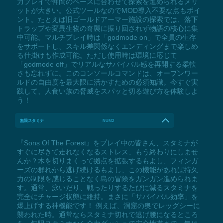
力プレイで仲間のペースに合わせて探索を進められるメリ
ットが大きい。公式ツールなのでMOD導入不要な点もポイ
ント。たとえば旧ゴールドアーマー施設の探索では、落下
トラップや変異生物の奇襲に振り回されず物語の核心に集
中可能。マルチプレイ時は「godmode on」で全員の生存
をサポートし、スキル差関係なくエンディングまで楽しめ
る仕掛けも作成可能。ただし使用時は環境に応じて
「godmode off」でリアルなサバイバル感を再開する柔軟
さも忘れずに。このコンソールコマンドは、オープンワー
ルドの自由度を最大限に活かすための必須知識。今すぐ実
践して、人食い族の脅威をスパッと切る遊び方を体験しよ
う！
無限スタミナ
NUM2
『Sons Of The Forest』をプレイ中の皆さん、スタミナが
すぐに尽きて走れなくなるストレス、もう終わりにしませ
んか？木を切りまくって拠点を拡張するもよし、フィンガ
ーズの群れから逃げ続けるもよし、この機能があれば持久
力の制限を感じることなく島の冒険をガンガン進められま
す。通常、泳いだり、戦ったりするたびに減るスタミナを
完全にチャージ状態に維持。まさに「サバイバル効率」を
爆上げする神機能です！ 例えば、洞窟の奥でレッグシーに
襲われた時。通常ならスタミナ切れで逃げ腰になるところ