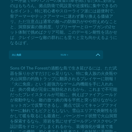
リー序盤でVIPバンカーの黄金の扉を開けるために必須な
のはもちろん、拠点防衛で罠設置や近接戦に集中できるの
もポイント。特に初心者やスローライフ派には超便利で、
骨アーマーやテックアーマーに迷わず乗り換える価値ア
リ。ただ注意点は通常の敵への防御力がやや控えめなこと
と、洞窟探索の難易度。リブリーザーとロープガンの2セ
ット体制で挑めばクリア可能。このデーモン耐性を活かせ
ば、クレイジーな敵の群れにも堂々と立ち向かえるように
なるはず。
火に免疫
NUM +
Sons Of The Forestの過酷な島で生き延びるには、ただ武
器を振りかざすだけじゃ足りない。特に食人族の火炎瓶や
火山洞窟の灼熱トラップに翻弄されるプレイヤーに朗報！
『火に免疫』という超強力なゲーム内機能を手に入れれ
ば、炎の脅威が完全に無効化されるから、これまで不可能
だったプレイスタイルが可能に。例えばファイアシールド
が発動中なら、敵の放つ炎の海を平然と突っ切りながらシ
ョットガンで反撃できるし、拠点で誤ってキャンプファイ
ヤーに触れてもビクともしない。雪山エリアで炎耐性を活
かして暖を取るにも最適だ。バーンガード状態で火山洞窟
を探索するなら、溶岩を気にせずゴールデンマスクやレア
設計図をドロップしまくれるから、装備強化が爆速で進
む。この機能、初心者でも上級者でも『炎対策に手間取っ