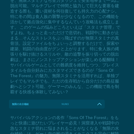
を、無限スタミナなら全力ダッシュで安全地帯まで一気に
脱出可能。マルチプレイで仲間と協力して巨大な要塞を建
造する際も、重い資材を何往復しても持久力の心配ナシ。
特に冬の間は食人族の襲撃が少なくなるので、この機能を
活かして拠点強化に集中するなんていう攻略法も成立しま
す。 このゲームの悩みどころといえば「スタミナ管理」で
すよね。ちょっと走っただけで息切れ、戦闘中に動きが止
まる…そんなストレスをぶっ飛ばすのが無限スタミナの真
骨頂。設定ファイルをちょいっと調整するだけで、探索や
建築、戦闘の自由度がグンと上がります。特に食人族の縄
張りを駆け抜けるスリルや、敵の追撃を振り切っての脱出
劇は、まさにノンストップアクションが楽しめる醍醐味！
サバイバルゲームとしての難易度を維持しつつ、プレイス
タイルを自分好みにカスタマイズできるのが『Sons Of
The Forest』の魅力。無限スタミナを活用すれば、単独プ
レイでもマルチでも、ただの生存戦から自分だけの島征服
劇へとシフト可能。ゲーマーのみんな、この機能で島を制
覇する快感を体験してみない？
無限の水分補給
NUM3
サバイバルアクションの名作『Sons Of The Forest』をも
っと快適に遊びたいプレイヤー必見！洞窟潜入や戦闘中の
急なスタミナ切れに悩まされることがなくなる「無限の水
分補給」は、ゲーム内の喉の渇きメカニクスを完全に解除