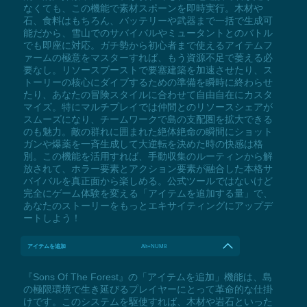
なくても、この機能で素材スポーンを即時実行。木材や
石、食料はもちろん、バッテリーや武器まで一括で生成可
能だから、雪山でのサバイバルやミュータントとのバトル
でも即座に対応。ガチ勢から初心者まで使えるアイテムフ
ァームの極意をマスターすれば、もう資源不足で萎える必
要なし。リソースブーストで要塞建築を加速させたり、ス
トーリーの核心にダイブするための準備を瞬時に終わらせ
たり、あなたの冒険スタイルに合わせて自由自在にカスタ
マイズ。特にマルチプレイでは仲間とのリソースシェアが
スムーズになり、チームワークで島の支配圏を拡大できる
のも魅力。敵の群れに囲まれた絶体絶命の瞬間にショット
ガンや爆薬を一斉生成して大逆転を決めた時の快感は格
別。この機能を活用すれば、手動収集のルーティンから解
放されて、ホラー要素とアクション要素が融合した本格サ
バイバルを真正面から楽しめる。公式ツールではないけど
完全にゲーム体験を変える「アイテムを追加する量」で、
あなたのストーリーをもっとエキサイティングにアップデ
ートしよう！
アイテムを追加
Alt+NUM8
『Sons Of The Forest』の「アイテムを追加」機能は、島
の極限環境で生き延びるプレイヤーにとって革命的な仕掛
けです。このシステムを駆使すれば、木材や岩石といった