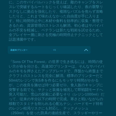
に。このサバイバルハックを使えば、敵のキャンプをスレ
スレで突破するルートをじっくり確認したり、夜の襲撃リ
スクなしに拠点を強化したり、複雑なパズルを焦らず攻略
したりと、これまで味わえなかった自由度が手に入りま
す。特に時間停止中に木材や食料を効率的に収集・整理で
きるため、資源管理のストレスも解消。初心者はサバイバ
ルの不安を軽減し、ベテランは新たな戦術を試せるため、
全プレイヤー層に刺さる究極の時間停止テクニックとして
話題沸騰中です。
高速3Dプリンター
F8
『Sons Of The Forest』の世界で生き残るには、時間の使
い方が命を分ける。高速3Dプリンターは、そんなサバイバ
ルのキモを押さえたアップグレードで、序盤から終盤まで
クラフトのストレスを完全に解消。標準のプリンターだと
50mlのレジンで矢5本を作るにもモッサリ時間がかかる
が、この改良を施せば待つ必要ゼロ。食人族のキャンプに
突撃する前でも、サクッと装備を補充して即戦闘モードへ
突入可能だ。雪山の探索に必要なそり（レジン1000ml）だ
って、従来の半分以下の時間で完成。寒さと戦いながらの
移動でスタミナを削られる心配もナシ。ハードモード特有
のレジン枯渇リスクにも対応し、テックメッシュ
（250ml）を使った防具の連続生産で、スラッギーやリー