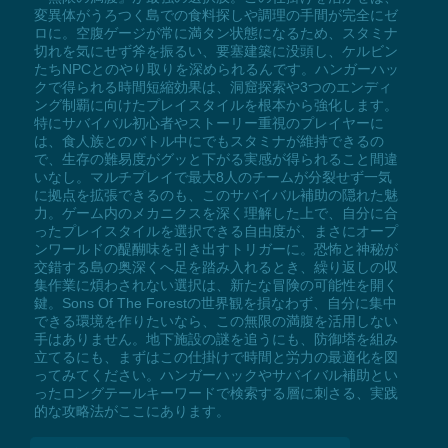
変異体がうろつく島での食料探しや調理の手間が完全にゼ
ロに。空腹ゲージが常に満タン状態になるため、スタミナ
切れを気にせず斧を振るい、要塞建築に没頭し、ケルビン
たちNPCとのやり取りを深められるんです。ハンガーハッ
クで得られる時間短縮効果は、洞窟探索や3つのエンディ
ング制覇に向けたプレイスタイルを根本から強化します。
特にサバイバル初心者やストーリー重視のプレイヤーに
は、食人族とのバトル中にでもスタミナが維持できるの
で、生存の難易度がグッと下がる実感が得られること間違
いなし。マルチプレイで最大8人のチームが分裂せず一気
に拠点を拡張できるのも、このサバイバル補助の隠れた魅
力。ゲーム内のメカニクスを深く理解した上で、自分に合
ったプレイスタイルを選択できる自由度が、まさにオープ
ンワールドの醍醐味を引き出すトリガーに。恐怖と神秘が
交錯する島の奥深くへ足を踏み入れるとき、繰り返しの収
集作業に煩わされない選択は、新たな冒険の可能性を開く
鍵。Sons Of The Forestの世界観を損なわず、自分に集中
できる環境を作りたいなら、この無限の満腹を活用しない
手はありません。地下施設の謎を追うにも、防御塔を組み
立てるにも、まずはこの仕掛けで時間と労力の最適化を図
ってみてください。ハンガーハックやサバイバル補助とい
ったロングテールキーワードで検索する層に刺さる、実践
的な攻略法がここにあります。