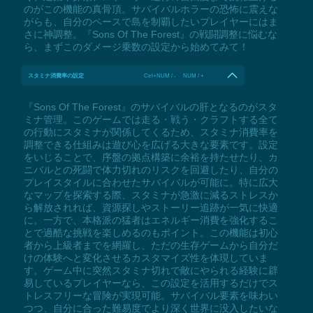
のがこの機能の真骨頂。サバイバルホラーの恐怖に震えな
がらも、自分のペースで島を制覇したいプレイヤーにはま
さに神調整。『Sons Of The Forest』の戦闘調整に悩むな
ら、まずこのダメージ乗数の設定から始めてみて！
スタミナ消費率の設定
Ctrl+NUM / - NUM / +
『Sons Of The Forest』のサバイバルの肝となるのがスタ
ミナ管理。このゲームでは走る・戦う・クラフトする全て
の行動にスタミナが関係してくるため、スタミナ消費率を
調整できる仕組みは遊び心を広げる大きな要素です。設定
をいじることで、序盤の拠点構築に余裕を持たせたり、カ
ニバルとの死闘で体力切れのリスクを回避したり、自分の
プレイスタイルに合わせたサバイバルが可能に。特に広大
なマップを探索する際、スタミナが急激に減るストレスか
ら解放されれば、資源探しやストーリー追跡が一気に快適
に。一方で、本格派の猛者はエネルギー消費を強化するこ
とで過酷な挑戦を楽しめるのもポイント。この機能は初心
者から上級者までを網羅し、ただの生存ゲームから自分だ
けの体験へと変化させるカスタマイズ性を体現していま
す。ゲーム中に突然スタミナ切れで敵にやられる経験に辟
易しているプレイヤーなら、この設定を活用するだけでス
トレスフリーな冒険が実現可能。サバイバル要素を味わい
つつ、自分に合った難易度でより深く世界に没入したいな