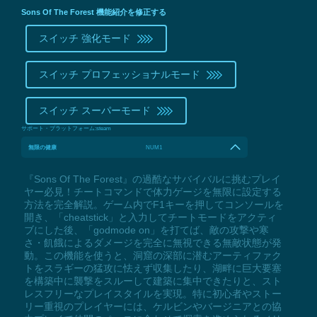
Sons Of The Forest 機能紹介を修正する
スイッチ 強化モード
スイッチ プロフェッショナルモード
スイッチ スーパーモード
サポート・プラットフォーム:
steam
無限の健康
NUM1
『Sons Of The Forest』の過酷なサバイバルに挑むプレイ
ヤー必見！チートコマンドで体力ゲージを無限に設定する
方法を完全解説。ゲーム内でF1キーを押してコンソールを
開き、「cheatstick」と入力してチートモードをアクティ
ブにした後、「godmode on」を打てば、敵の攻撃や寒
さ・飢餓によるダメージを完全に無視できる無敵状態が発
動。この機能を使うと、洞窟の深部に潜むアーティファク
トをスラギーの猛攻に怯えず収集したり、湖畔に巨大要塞
を構築中に襲撃をスルーして建築に集中できたりと、スト
レスフリーなプレイスタイルを実現。特に初心者やストー
リー重視のプレイヤーには、ケルビンやバージニアとの協