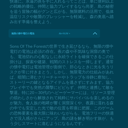
快適に。永遠の炎を手に入れるってことは、単に便利以上
の戦略的優位。仲間と協力プレイするなら尚更、島の秘密
を追う冒険の幅がグンと広がる。無限燃料の活用で、低体
温症リスクや敵襲のプレッシャーを軽減し、森の奥底へ踏
み出す準備を整えよう。
無限の懐中電灯の電池
Alt+NUM +
Sons Of The Forestの世界で生き延びるなら、無限の懐中
電灯の電池は必須の存在。夜の森や不気味な洞窟の奥で
も、電池切れの心配なしに永続ライトを確保できるこの仕
掛けは、探索や建築、戦闇のストレスを一掃します。通常
の懐中電灯は電池管理が面倒で、肝心なときに光を失うリ
スクが常に付きまとう。しかし、無限電力の仕組みがあれ
ば、暗闇に潜むクリーチャーやトラップを冷静に察知し、
ストーリーの鍵となるアイテムを逃さずにすみます。協力
プレイ中でも突然の襲撃にビビらず、仲間と連携して敵を
撃退。特に20～30代のヘビーゲーマーには、リソース管理
の煩わしさから解放されて純粋にサバイバルを楽しめるの
が魅力。食人族の咆哮が響く洞窟深くや、夜露に濡れる森
の中でも安定した光で敵の位置を即座に把握。このゲーム
の恐怖要素を最大限に味わいながらも、電池フリーの快適
さで没入感がさらにアップ。島の謎を解き明かす旅が、も
う少しスマートに進むようになるんです。