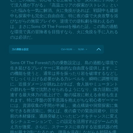
て没入感が下がる』『高温エリアの探索がストレス』とい
った悩みを一気に解消。火に免疫があれば、戦闘中も建築
中も探索中も完全に自由自在。特に夜の森で火炎攻撃を浴
びながらの無双プレイや、逆境での逆転劇を味わえるの
は、まさにSons Of The Forestを極めた証。この島の過酷
な環境で真の冒険者を目指すなら、火に免疫を手に入れる
のは必須だ。
力の乗数を設定
Ctrl+NUM - - NUM - +
Sons Of The Forestの力の乗数設定は、島の過酷な環境で
生き延びるプレイヤーに革命的な自由度を提供します。こ
の機能を使うと、通常は斧を振ったり岩を破壊するなどし
てじっくり上げる必要がある力レベルを、瞬時に調整可能
に。近接ダメージが跳ね上がれば、食人族やミュータント
の群れを一撃で沈黙させられるようになり、体力活動に関
連する最大体力の底上げで、敵の猛攻に耐える余裕も生ま
れます。特に序盤の苦手意識を抱えがちな初心者ゲーマー
には、資源収集の手間が半減し、拠点構築や洞窟探索に集
中できる救済策に。例えば、夜の森での緊急回避や、日没
前の木材爆採、通路突破といったピンチをチャンスに変え
るシチュエーションで、この設定を活用すればゲームの見
え方が激変。さらに、ステータスに依存する近接武器の性
能が最大2倍になるため、弾薬を温存しながらも戦闘を優