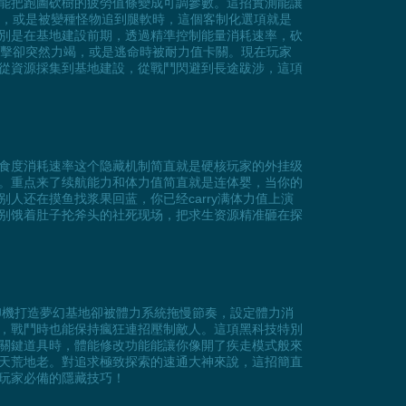
能把跑圖砍樹的疲勞值條變成可調參數。這招實測能讓
條，或是被變種怪物追到腿軟時，這個客制化選項就是
別是在基地建設前期，透過精準控制能量消耗速率，砍
一擊卻突然力竭，或是逃命時被耐力值卡關。現在玩家
從資源採集到基地建設，從戰鬥閃避到長途跋涉，這項
食度消耗速率这个隐藏机制简直就是硬核玩家的外挂级
。重点来了续航能力和体力值简直就是连体婴，当你的
还在摸鱼找浆果回蓝，你已经carry满体力值上演
别饿着肚子抡斧头的社死现场，把求生资源精准砸在探
印機打造夢幻基地卻被體力系統拖慢節奏，設定體力消
，戰鬥時也能保持瘋狂連招壓制敵人。這項黑科技特別
關鍵道具時，體能修改功能能讓你像開了疾走模式般來
天荒地老。對追求極致探索的速通大神來說，這招簡直
玩家必備的隱藏技巧！