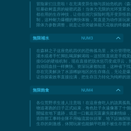
冒险家们注意啦！在充满变异生物与原始危机的《森
狂暴砍树盖房的秘密武器！当体力无限的光环笼罩全
都在用的生存神技，让你在洞穴探险时甩开变异怪群
制，这种耐力爆棚的爽快体验，简直是为动作派玩家
限体力参数调整，就是让你突破体能天花板的终极解
無限補水
NUM3
在森林之子这座危机四伏的恐怖孤岛里，水分管理绝
灌水或者手忙脚乱喝尿解渴啦～这招简直就是手残党
接GG的硬核机制，现在直接把脱水惩罚变成浮云，
自动回血挂一样爽快。资深玩家都知道，这种省下找水
存在完美解决了水源稀缺地区的生存痛点，无论是爆
证你探索效率直接拉满，把生存压力转化为纯粹的游
無限飽食
NUM4
各位荒野求生達人注意啦！在這座會吃人的詭異孤島
物追著跑的日子正式結束，角色肚子永遠像塞了十個
開猛攻地下遺跡，或是一口氣追完富豪失蹤劇情線，三
造防禦工事時全隊不用輪流當伙頭軍，地下設施探險
生存的刺激感，休閒玩家也能躺平吃雞不被生存需求