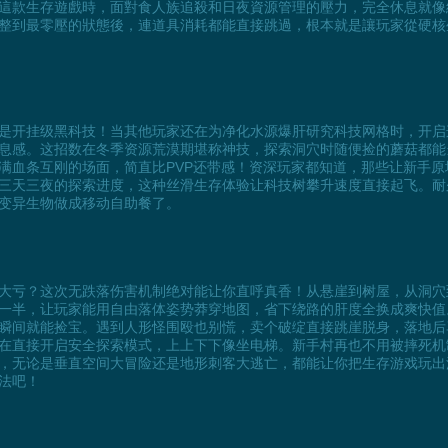
這款生存遊戲時，面對食人族追殺和日夜資源管理的壓力，完全休息就像
整到最零壓的狀態後，連道具消耗都能直接跳過，根本就是讓玩家從硬核
？
是开挂级黑科技！当其他玩家还在为净化水源爆肝研究科技网格时，开启
息感。这招数在冬季资源荒漠期堪称神技，探索洞穴时随便捡的蘑菇都能
满血条互刚的场面，简直比PVP还带感！资深玩家都知道，那些让新手
三天三夜的探索进度，这种丝滑生存体验让科技树攀升速度直接起飞。耐
变异生物做成移动自助餐了。
大亏？这次无跌落伤害机制绝对能让你直呼真香！从悬崖到树屋，从洞穴
半，让玩家能用自由落体姿势莽穿地图，省下绕路的肝度全换成爽快值。想
瞬间就能捡宝。遇到人形怪围殴也别慌，卖个破绽直接跳崖脱身，落地后
在直接开启安全探索模式，上上下下像坐电梯。新手村再也不用被摔死机
，无论是垂直空间大冒险还是地形刺客大逃亡，都能让你把生存游戏玩出
法吧！