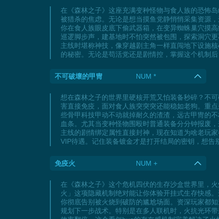
在《森林之子》这座充满变种怪物与食人族的恐怖岛
被猎杀的焦虑。无论是想当摸鱼党静悄悄采集资源，
你在食人族眼皮底下偷武器箱，在变异蜘蛛巢穴摸高
巡逻脚步声，建基地时不怕突然被包围，探索洞穴更
主线时堪称神技，像穿越剧主角一样直闯地下设施核
的秘密。无论是苟活党还是剧情控，掌握这个机制后
不可破壞的甲冑
NUM *
想在森林之子的世界里硬核开荒又怕装备秒碎？不可
害直接免疫，面对食人族突突突还能稳如老狗。重点
些骨甲科技甲动不动就掉耐久的渣渣，远古甲冑的不
血条。尤其当变种怪物围殴时普通装备分分钟报废，
主线的剧情绑定属性直接封神，现在知道为啥老玩家
VIP待遇。记住装备镀金才是打开结局的密钥，想告
免疫火
NUM +
在《森林之子》这个危机四伏的生存沙盒世界里，火
火」这项隐藏机制绝对能让你体验开挂式生存快感。
你彻底告别被火烧到破防的尴尬场面。资深玩家都知
规划下一步战术。特别是在多人联机时，火抗光环带