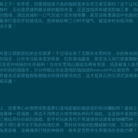
林之子》世界里，想要摆脱体力条的枷锁直奔生存王者宝座吗？这个让玩
身时，无论是穿越荆棘丛林的极限奔逃，还是连续挥斧建造防御工事，你
的围堵，湖边筑城时一口气完成十层木墙堆叠，甚至深夜遭遇战中也能丝
量身打造的开挂级优化。想体验砍树三小时不喘气、被追杀时全程冲刺、
决方案！
对是让萌新抓狂的生存噩梦！不过现在有了无限补水黑科技，你的角色就
的福音，让你专注砍杀变异怪兽、狂肝基地建造，甚至深入洞穴探索都能
简直是外掛级的生存福利！当你在雪地山巅追击稀有资源，或是被食人族
时间的骚操作，分分钟能让你在基地防御战或Bossrush中占据优势
肝建造还是硬核探险都能全程保持最佳状态，这才是真正的沉浸式游戏体
戏乐趣！
上，想要專心砍變異怪獸蓋夢幻基地卻被飢餓值逼到焦頭爛額嗎？森林之
能量棒一樣滿格，再也不用蹲在火堆旁烤魚烤到手抽筋。這波操作直接把
種結局任你刷到過癮。新手村玩家再也不用邊揮斧頭邊看食物欄閃神，Ke
更不用扛著半生不熟的肉塊狂奔。黑科技等級的飢餓破解功能，完美解決
拖累節奏，這種佛系打怪的神操作，根本是荒野求生界最強生存助力啊！