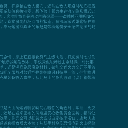
幽灵一样穿梭在敌人巢穴，还能在敌人规避时彻底摆脱
图威胁值直接清零。想体验非暴力生存流？隐形模式让
言，这功能简直是移动的防弹罩——砍树时不用听NPC
能，直接脱离战场回血补状态。资深玩家透露这招在推
，毕竟这游戏真正的乐趣是带着这份安全感去挖掘岛屿
门剧情，穿上它直接化身岛主级肉盾，打恶魔时七成伤
P地堡的熔岩副本，手残党也能莽过去拿结局。对比那
潮，还是洞窟刷恶魔刷材料，都能全程火力全开不用管
墟吧？虽然对普通怪物防护略逊科技甲一筹，但能推进
克星装备收入囊中，从此岛上的夜店蹦迪（误）都带着
或是火山洞熔岩喷发瞬间吞噬你的角色时，掌握「免疫
，还是在岩浆密布的洞窟里安心收集黄金面具，都能让
效果，你完全可以把篝火当成自家按摩浴缸，边烤肉边
通道直插敌后大本营！从新手村烧伤恐惧症到火山探险