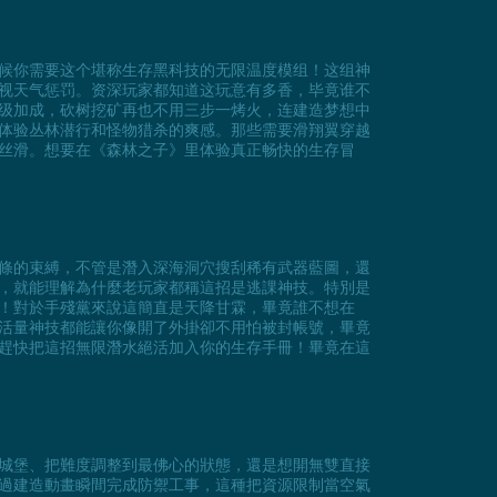
候你需要这个堪称生存黑科技的无限温度模组！这组神
视天气惩罚。资深玩家都知道这玩意有多香，毕竟谁不
级加成，砍树挖矿再也不用三步一烤火，连建造梦想中
体验丛林潜行和怪物猎杀的爽感。那些需要滑翔翼穿越
丝滑。想要在《森林之子》里体验真正畅快的生存冒
條的束縛，不管是潛入深海洞穴搜刮稀有武器藍圖，還
，就能理解為什麼老玩家都稱這招是逃課神技。特別是
！對於手殘黨來說這簡直是天降甘霖，畢竟誰不想在
活量神技都能讓你像開了外掛卻不用怕被封帳號，畢竟
趕快把這招無限潛水絕活加入你的生存手冊！畢竟在這
城堡、把難度調整到最佛心的狀態，還是想開無雙直接
過建造動畫瞬間完成防禦工事，這種把資源限制當空氣