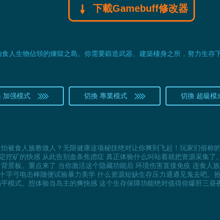
下載Gamebuff修改器
由食人生物佔領的煉獄之島。你需要鍛造武器、建築棲身之所，努力生存
 加强模式
切換 專業模式
切換 超級模
又怕被食人族教做人？无限健康这项秘技绝对让你爽到飞起！玩家们俗称的
定挖矿的快感 从此告别血条焦虑症 真正体验什么叫站着就把资源采集了
背景板。重点来了 当你激活这个隐藏功能后 环境伤害直接免疫 连食人族
 十字弓电击棒随便试验暴力美学 什么资源短缺生存压力通通见鬼去吧。
躺平模式。想体验当岛主的爽快感 这个生存保障功能绝对值得你爆肝三昼