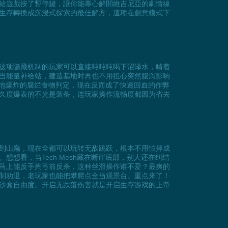
給遊戲按了暫停鍵，讓你能專心解開維吉尼亞的劇情線
生存轉換成沉浸式探索的最佳解方，這種在創意模式下
这项隐藏机制的玩家可以直接吨吨吨喝下沼泽水，啃着
当能量补给站，建造基地时再也不用担心突然腹泻影响
原地爆炸的腐烂食物判定，现在反而成了快速回血的作弊
久度爆表的不光是装备，连玩家操作流畅度都因为省去
到山巅，现在全都可以玩转无敌跳跃，根本不用怕摔成
想看，当Tech Mesh藏在断崖底部，别人还在纠结
马上能反手掏弓箭反杀，这种丝滑操作谁不爱？最爽的
制劝退，老玩家也能把攀爬点全当观景台。重点来了！
沙盒自由度。开启无跌落伤害就是开启生存游戏的上帝