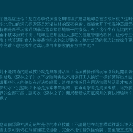
怕低温症送命？想在冬季资源匮乏期继续扩建基地却总被冻成冰棍？这时
东北雪山的洞穴探索还是潮湿丛林的深夜突袭，都能像开了恒温神器般无
特别是新手玩家遇到暴风雪直接原地躺平的惨况，有了这个生存无忧的神
全不破坏游戏平衡，纯粹是把那些让人抓狂的温度管理给砍掉，让你专注
堆！就算遇到食人族突袭也能边跑边拆装备，绝对舒适的状态让你操作更
毕竟谁不想把求生游戏玩成自由探索的开放世界呢？
對不能錯過的隱藏技巧就是無限肺活量！這項神操作讓玩家徹底甩開氧氣
你發現《森林之子》水下探險時再也不用像打工人換班一樣頻繁浮出水面
讓那些吃人的傢伙在岸邊乾瞪眼，這種爽快感只有用過無限肺活量才知道
夢幻水下別墅呢？不論是探索未知海域、躲避追擊還是資源囤積，這招肺
界的全部可能，讓每次《森林之子》開局都變成海底撈月的爽快體驗嗎？
呢？
息這個隱藏神設定絕對是你的本命技能！不論是想在創意模式裡蓋出逆天
雪山祭司裝備在洞窟裡狂挖遺物，完全不用怕變異怪偷襲，甚至能直接跳