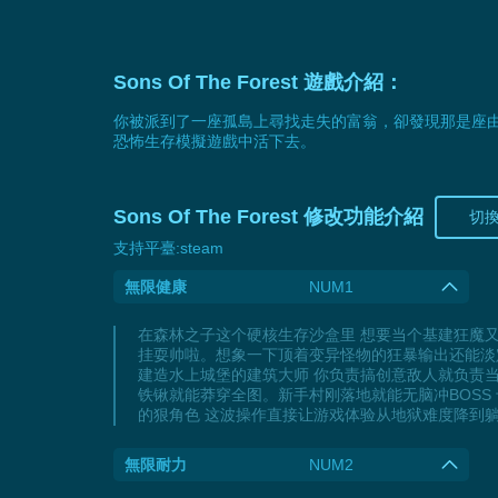
Sons Of The Forest 遊戲介紹：
你被派到了一座孤島上尋找走失的富翁，卻發現那是座
恐怖生存模擬遊戲中活下去。
Sons Of The Forest 修改功能介紹
切換
支持平臺:
steam
無限健康
NUM1
在森林之子这个硬核生存沙盒里 想要当个基建狂魔
挂耍帅啦。想象一下顶着变异怪物的狂暴输出还能淡
建造水上城堡的建筑大师 你负责搞创意敌人就负责当
铁锹就能莽穿全图。新手村刚落地就能无脑冲BOSS
的狠角色 这波操作直接让游戏体验从地狱难度降到
無限耐力
NUM2