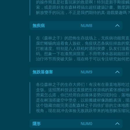
的操作簡直是社畜玩家的救星啊！特別是新手剛接觸
索，或是跟好友在森林裡搞出超狂建築計畫。難度調
解放雙手的玩法，不正是我們期待的真·遊戲樂趣嗎
無疾病
NUM8
在《森林之子》的恐怖生存战场上，无疾病功能简直
腐烂蜥蜴肉追着食人族砍，免疫状态条疯狂掉血的窒
打桩速度。特别是八人联机时遇到突袭，队友们顶着
码。想象一下在漆黑洞窟里，不用带净水器就能狂肝
治疗环节而突破天际，现在终于可以专注研究如何把
無跌落傷害
NUM9
各位森林之子的生存大师们！有没有在垂直地形吃过
盒饭。这招黑科技设定直接把生存游戏的紧张感砍掉一
滑索怎么搭，你已经用自由落体姿势闪现到位，落地
是在树顶搭建空中堡垒，以前搬建材像跑酷表演，现
这个隐藏功能完美适配森林之子四倍扩容的立体地图
视角，现在就冲去体验无敌跳跃带来的地形解压缩玩
隱形
NUM0