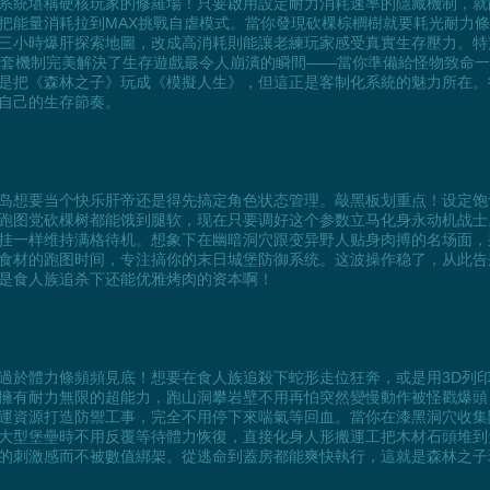
系統堪稱硬核玩家的修羅場！只要啟用設定耐力消耗速率的隱藏機制，就
把能量消耗拉到MAX挑戰自虐模式。當你發現砍棵棕櫚樹就要耗光耐力
三小時爆肝探索地圖，改成高消耗則能讓老練玩家感受真實生存壓力。特
這套機制完美解決了生存遊戲最令人崩潰的瞬間——當你準備給怪物致命
是把《森林之子》玩成《模擬人生》，但這正是客制化系統的魅力所在。
自己的生存節奏。
岛想要当个快乐肝帝还是得先搞定角色状态管理。敲黑板划重点！设定饱
跑图党砍棵树都能饿到腿软，现在只要调好这个参数立马化身永动机战士
挂一样维持满格待机。想象下在幽暗洞穴跟变异野人贴身肉搏的名场面，别人
食材的跑图时间，专注搞你的末日城堡防御系统。这波操作稳了，从此告
是食人族追杀下还能优雅烤肉的资本啊！
過於體力條頻頻見底！想要在食人族追殺下蛇形走位狂奔，或是用3D列
擁有耐力無限的超能力，跑山洞攀岩壁不用再怕突然變慢動作被怪戳爆頭
運資源打造防禦工事，完全不用停下來喘氣等回血。當你在漆黑洞穴收集
大型堡壘時不用反覆等待體力恢復，直接化身人形搬運工把木材石頭堆到
的刺激感而不被數值綁架。從逃命到蓋房都能爽快執行，這就是森林之子