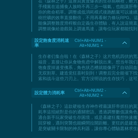
在《森林之子》這座寫實度爆表的生存島嶼裡，耐力
手殘黨在追捕食人族時不再三步一喘氣，也能讓肝帝
你的救命稻草。調整成低消耗模式後跑酷黨可以連續
樹挖礦的效率直接翻倍，不用再看耐力條玩RPG。
能像調整難度滑桿般自定義生存體驗，有人說這簡直
調整就像給遊戲裝上調速馬達，讓每位玩家都能找到
設定飽食度消耗速
Ctrl+Alt+NUM1 -
率
Alt+NUM1 +
生存者们集合啦！在《森林之子》这片危机四伏的荒
福音，直接让你从食物焦虑中解脱出来。想当年我们
饱食度掉速变佛系，角色状态槽就能像开了自动回血
无双割草。建造党狂喜时刻到！调整后完全能省下找
索和战斗这些刀刃上。官方没明说的生存技巧，这可
Ctrl+Alt+NUM2 -
設定體力消耗率
Alt+NUM2 +
《森林之子》這款硬核生存神作裡最讓肝帝抓狂的莫
耗率這招絕對是你的通關密語。透過調整數值讓角色
適合新手玩家突破生存困境，或是基建狂魔想快速搬
回穿梭，遇到突襲也能瞬間拉開距離。更狂的是建造
是突破關卡限制的神兵利器，讓你專心體驗叢林求生