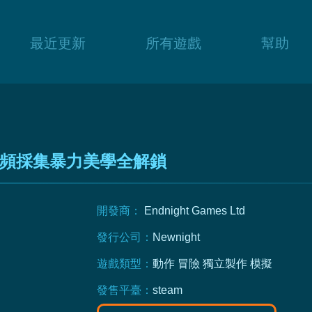
最近更新
所有遊戲
幫助
頻採集暴力美學全解鎖
開發商：
Endnight Games Ltd
發行公司：
Newnight
遊戲類型：
動作
冒險
獨立製作
模擬
發售平臺：
steam