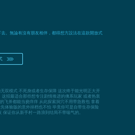
下去。無論有沒有朋友相伴，都得想方設法在這款開放式
式
无双模式 不死身或者生存保障 这次终于能光明正大开
。这招最适合那些想专注剧情推进的佛系玩家 或者热衷
的飞斧都能当挠痒痒 从此探索洞穴不用带急救包 拿着
抢先体验版的意外掉档也不怕 毕竟你可是自带生存保险
夜 保证你从新手村一路浪到结局不带喘气的。