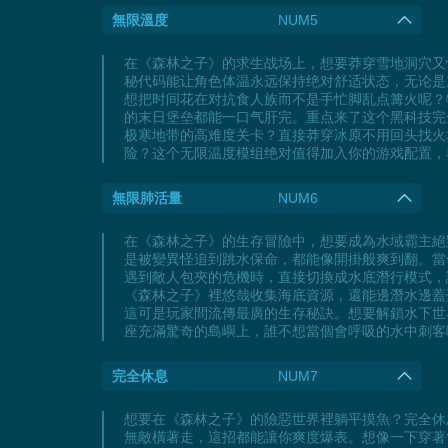
無限溫度
NUM5
在《森林之子》的求生战场上，想要莽穿雪地洞穴又
秘代码能让角色体温永远保持绝对舒适状态，无论是
想把时间花在对抗食人族而不是手忙脚乱点篝火呢？
的末日堡垒都能一口气肝完。重点来了这个黑科技完
极寒地带的高难度关卡？直接莽穿冰原不用回头找火
险？这个无限温度模组绝对值得加入你的游戏配置，
無限肺活量
NUM6
在《森林之子》的生存冒險中，想要成為水域霸主絕
是被變異怪追到跳水保命，都能像開掛般爽到翻。當
遇到敵人包夾的危機時，直接切換成水底潛行模式，
《森林之子》裡悠哉收集海底資源，還能邊潛水邊蓋
這可是玩家間流傳最廣的生存秘訣。想要解鎖水下世
座充滿驚奇的島嶼上，誰不想當個會呼吸的水中刺客
完全休息
NUM7
想要在《森林之子》的險惡世界裡躺平摸魚？完全休
無敵橫著走，這招都能讓你爽度爆表。想像一下穿著