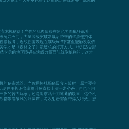
想成为岛上的火焰不死鸟？这招绝对是你通关全成就的
莽夫流终极秘籍！当你的肌肉值条在角色界面疯狂飙升，
破洞穴石门，力量等级突破常规后带来的丝滑连招体
接拉满，近战伤害表现在满级buff下甚至能触发双倍
美学才是《森林之子》最硬核的打开方式。特别适合那
那些卡关的地形障碍在满级力量面前就像纸糊的，这才
机的秘密武器。当你用棒球棍痛殴食人族时，原本要抡
rs，现在用长矛倍率提升后直接上演一击必杀，再也不用
三夜的苦力玩家，还是追求武士刀速通的欧皇，这个机
挥砍都带着破风的呼啸声，每次射击都自带爆头特效。想