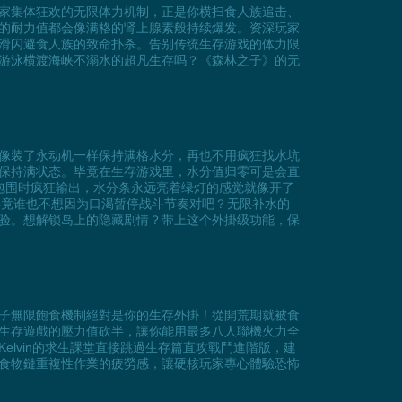
家集体狂欢的无限体力机制，正是你横扫食人族追击、
的耐力值都会像满格的肾上腺素般持续爆发。资深玩家
滑闪避食人族的致命扑杀。告别传统生存游戏的体力限
游泳横渡海峡不溺水的超凡生存吗？《森林之子》的无
像装了永动机一样保持满格水分，再也不用疯狂找水坑
保持满状态。毕竟在生存游戏里，水分值归零可是会直
包围时疯狂输出，水分条永远亮着绿灯的感觉就像开了
，毕竟谁也不想因为口渴暂停战斗节奏对吧？无限补水的
验。想解锁岛上的隐藏剧情？带上这个外掛级功能，保
子無限飽食機制絕對是你的生存外掛！從開荒期就被食
生存遊戲的壓力值砍半，讓你能用最多八人聯機火力全
lvin的求生課堂直接跳過生存篇直攻戰鬥進階版，建
食物鏈重複性作業的疲勞感，讓硬核玩家專心體驗恐怖