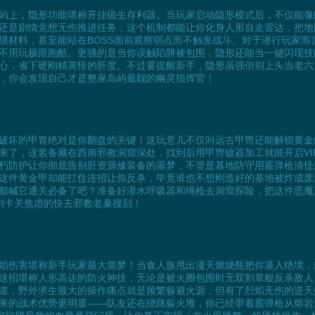
屿上，隐形功能堪称开挂级生存利器。当玩家启动隐形模式后，不仅能像
还是剧情党想无伤推进任务，这个机制都能让你化身人形自走雷达，把地
级材料，甚至能站在BOSS面前观察弱点而不触发战斗。对于潜行玩家而
不用玩极限跑酷。更骚的是当你误触陷阱被包围，隐形还能当一键闪现技
心，省下硬刚精英怪的肝度。不过要提醒新手，隐形虽强但别上头当老六
，你会发现自己才是整座岛屿最靓的幽灵指挥官！
破坏的甲胄绝对是你翻盘的关键！这玩意儿不仅叫远古甲冑还能解锁黄金
来了，这装备藏在西南邪教洞窟深处，找到后用甲冑镀器加工就能开启VI
朽防护让你彻底告别肝资源修装备的噩梦，不管是基地防守用霰弹枪清怪
这件黄金甲却能扛住连招让你反杀，毕竟谁也不想刚造好的基地被炸成废
都喊它通关必备了吧？准备好潜水呼吸器和绳枪去洞窟探险，把这件恶魔
别卡关焦虑的快去邪教老巢搜刮！
焰伤害堪称新手玩家最大噩梦！当食人族甩出漫天燃烧瓶把你逼入绝境，
这招堪称人形高达的防火神技，无论是被火圈包围时无双割草般反杀敌人
道，野外求生最大的操作痛点就是频繁躲避火源，但有了烈焰无伤的逆天
来的战术优势更明显——队友还在绕路躲火堆，你已经带着霰弹枪从熔岩