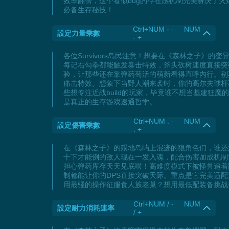
效率翻倍，这个看似bug的存在感机制完美解决了
必备生存秘技！
Ctrl+NUM - - NUM
設定力量乘數
- +
各位Survivors岛民注意！想要在《森林之子
每记右勾拳都能触发暴击特效，斧头砍树速度直接突
验，让那些还在靠弹药苟活的萌新看得直呼内行。别
痛击特效。想象下当野人潮来袭时，你的高尔夫球杆
些想专注近战build的玩家，毕竟谁不想当基建
是真正的生存游戏速通哲学。
Ctrl+NUM . - NUM
設定傷害乘數
. +
在《森林之子》的殒地岛屿上混迹的狠角色们，谁还
十下才能倒的敌人现在一发入魂，配合伤害加成机制简
担心弹药库存天天见底啦！高难度模式下被怪兽追着
制都能让你的DPS直接突破天际。重点是它完美适
用最骚的操作征服食人族老巢？想用最低配装备挑战
Ctrl+NUM / - NUM
設定耐力消耗速率
/ +