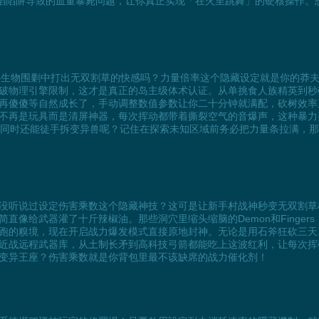
火焰陷阱导致的血量暴毙问题，让你真正实现「在火里跳舞」的硬核操作。
》的变异生物围剿中打出无双割草的快感吗？力量倍率这个隐藏设定就是你的
破物理引擎限制，这才是真正的岛主级体术认证。从单挑食人族精英到秒
再傻傻等自然成长了，手动调整数值参数让你二十分钟就满配，砍树效率直
不再是玩具而是清屏神器，每次挥动都带着撕裂空气的音爆声，这种暴力
狂魔的同时还能徒手拆变异兽呢？记住在探索未知区域前务必把力量条拉满，
没听说过设定伤害乘数这个隐藏神技？这可是让新手村战神秒变无双割草
直像给武器灌了十斤辣椒油。那些洞穴里缩头缩脑的Demon和Finge
跑的糗境，现在开启战力爆发模式直接原地封神。无论是用石斧狂砍三天
配近战远程武器库，从土制长矛到高科技弓箭都能吃上这波红利，让每次
变异王座？伤害乘数就是你背包里最不该缺席的战力催化剂！