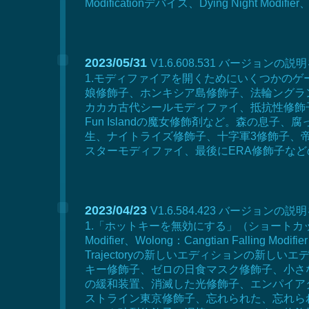
Modificationデバイス、Dying Night Mod
2023/05/31
V1.6.608.531 バージョンの説
1.モディファイアを開くためにいくつかのゲー
娘修飾子、ホンキシア島修飾子、法輪ングラ
カカカ古代シールモディファイ、抵抗性修飾
Fun Islandの魔女修飾剤など。森の
生、ナイトライズ修飾子、十字軍3修飾子、帝
スターモディファイ、最後にERA修飾子な
2023/04/23
V1.6.584.423 バージョンの説
1.「ホットキーを無効にする」（ショートカットキー
Modifier、Wolong：Cangtian Falling Modifier
Trajectoryの新しいエディションの新
キー修飾子、ゼロの日食マスク修飾子、小さな
の緩和装置、消滅した光修飾子、エンパイア
ストライン東京修飾子、忘れられた、忘れら