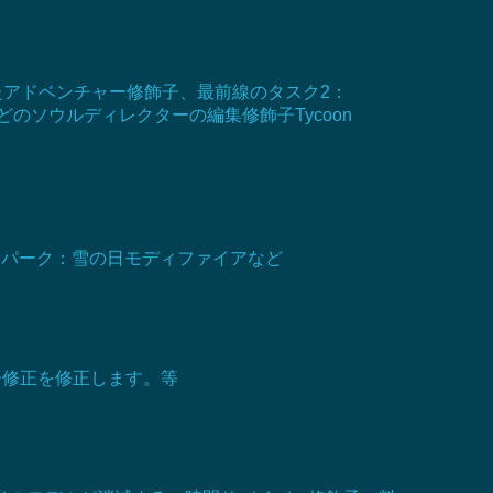
化されたアドベンチャー修飾子、最前線のタスク2：
ier、マレーシア島などのソウルディレクターの編集修飾子Tycoon
ンパーク：雪の日モディファイアなど
ー修正を修正します。等