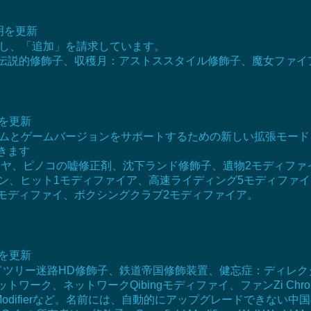
説明を更新
修復し、「追加」を請求しています。
の伝説的修飾子、収穫月：アストススタイル修飾子、魔女ファイ
明を更新
ゲームとゲームバージョンをサポートするための新しい拡張モー
きます
イヤ、ピノコの嘘修正剤、沈下ランド修飾子、遺物2モディファ
ソン、ヒット1モディファイア、高速ライディング5モディファ
23モディファイ、ボクシングクラブ2モディファイア。
明を更新
ファイア、ワールドツリー迷路HD修飾子、鉄道帝国修飾装置、健忘症：
ワークQibingモディファイ、ファンZi Chronicle Modifier
y Rivision Modifierなど。名前には、自動的にアップグレードできない中国の