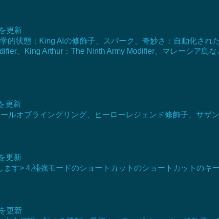
明を更新
飾子、病理学的状態：King Alの修飾子、スパーク、奇妙さ：自動
lade Modifier、King Arthur：The Ninth Army Modif
明を更新
。ホールオブライングリング、ヒーローレジェンド修飾子、サザ
明を更新
します> 4.補強モードのショートカットのショートカットのキ
明を更新