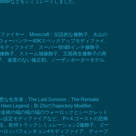
orld Modifierなどをシミュレートしました。
イヤー、Minecraft：伝説的な修飾子、火山の
ォーハンマー40Kスペックアップモディファイ、
3モディファイア、スーパー領域6インチ修飾子、
ート修飾子、ストーム城修飾子、王国再生修飾子の再
修飾子、速度のない修正剤、ノーザンボーダーモデル、
e Last Survivor：The Remake
r、Hero Legend：Bi ZhiのTrajectory Modifier、
3：錬金術の端の端の端のウォーロックとシークレット
定モディファイアなど。 P> 4.ゴーストの恐怖
る、欧州トラックシミュレーション2修飾子、ゴー
ーロッパフェンギョン4モディファイア、ディープ