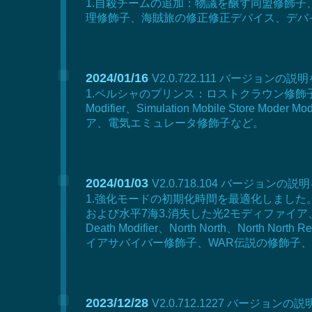
1.自殺チームの追加：物議を醸す同盟修飾
理修飾子、海賊旅の修正修正デバイス、デバイ
2024/01/16
V2.0.722.111 バージョンの説
1.ペルシャのプリンス：ロストクラウン修飾子、バトルフィールド
Modifier、Simulation Mobile Store Mode
ア、電気エミュレータ修飾子など。
2024/01/03
V2.0.718.104 バージョンの説
1.強化モードの初期化時間を最適化しました。孤独な強盗修飾子、P
および水平7海3.消失した光2モディファイア、MU
Death Modifier、North North、Nor
イアサバイバー修飾子、WAR伝説の修飾子
2023/12/28
V2.0.712.1227 バージョンの