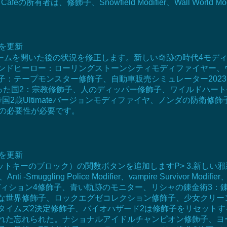
ifier、Cafeの所有者は、修飾子、Snowfield Modifier、Wall W
明を更新
ムを開いた後の状況を修正します。新しい奇跡の時代4モディファ
ンドヒーロー：ローリングストーンシティモディファイヤー、ウ
子：テープモンスター修飾子、自動車販売シミュレーター202
息子、腐った国2：宗教修飾子、人のディッパー修飾子、ワイルドハ
国2歳Ultimateバージョンモディファイヤ、ノンダの防衛
どの必要性が必要です。
明を更新
のブロック）の関数ボタンを追加しますP> 3.新しい邪悪な生存者：Th
、Anti -Smuggling Police Modifier、vampire Survivor Modifie
しいエディション4修飾子、青い軌跡のモニター、リシャの錬金術
世界修飾子、ロックエグゼコレクション修飾子、少女クリーン設
タイムズ2決定修飾子、バイオハザード2は修飾子をリセットす
れた忘れられた。ナショナルアイドルチャンピオン修飾子、ヨ