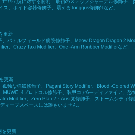
子、亡命伝説に対する勝利：最初のステップジャーナル修飾子、
ス、ボイド容器修飾子、震えるTonggus修飾剤など。
明を更新
病院修飾子、Meow Dragon Dragon 2 Modifier、Minecra
r Modifier、Crazy Taxi Modifier、One -Arm Ronbber Modi
明を更新
agani Story Modifier、Blood -Colored Western M
WEI 4プロトコル修飾子、装甲コア6モディファイア、恐怖ゴースト検証
th North Realm Modifier、Zero Plan 2：Ausi党修
、ディープスペースには誰もいません。
説明を更新