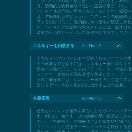
いサバイバル戦略の核心がここにあります。村民の
は、定期的な食料補給と暖炉の設置が定石。特に『
が、村全体の崩壊か再生かを分けるんです。探索中
ば、逆転勝利も夢じゃない。このゲームの醍醐味は
滞するだけでなく、連鎖的に体力管理が破綻しかね
す。バイキングの部族を繁栄させるには、低体力を
環境で圧倒的サバイバル力を発揮してみてください
エネルギーを回復する
Alt+Num 2
広大なオープンワールドで展開されるバイキング生
冬の寒波を乗り切るには、エネルギー再生のタイミ
戦略が攻略の肝に。村人の『アスリート』特性を活
ることで、休息時の回復速度が段違いにアップし、
る長距離探索には、エネルギー再生のコツをマスタ
使してゲーム体験を最大限に活かすことが重要。『
空腹回復
Alt+Num 3
過酷なバイキング世界を舞台にしたサバイバルゲー
消。例えば、焼き肉一片の満腹効果が通常20%か
すが、『空腹補充』の効率化により採集や狩猟にか
インベントリの空腹アイテムスペースを確保する必