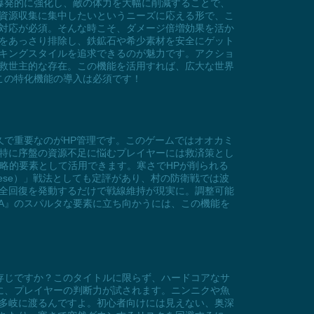
爆発的に強化し、敵の体力を大幅に削減することで、
資源収集に集中したいというニーズに応える形で、こ
対応が必須。そんな時こそ、ダメージ倍増効果を活か
をあっさり排除し、鉄鉱石や希少素材を安全にゲット
キングスタイルを追求できるのが魅力です。アクショ
救世主的な存在。この機能を活用すれば、広大な世界
この特化機能の導入は必須です！
久で重要なのがHP管理です。このゲームではオオカミ
特に序盤の資源不足に悩むプレイヤーには救済策とし
略的要素として活用できます。寒さでHPが削られる
ese）」戦法としても定評があり、村の防衛戦では波
全回復を発動するだけで戦線維持が現実に。調整可能
A』のスパルタな要素に立ち向かうには、この機能を
存じですか？このタイトルに限らず、ハードコアなサ
に、プレイヤーの判断力が試されます。ニンニクや魚
多岐に渡るんですよ。初心者向けには見えない、奥深