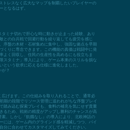
、ストレスなく広大なマップを制覇したいプレイヤーの
ーとなるはず。
スタミナ切れで肝心な時に動きが止まった経験、あり
敵との白兵戦で回避行動を繰り返しても疲労を感じ
、序盤の木材・石材集めに集中し、強固な拠点を早期
づくりに専念できます。この機能の真価は戦闘中に発
率よく回収し、住民の生産性を高めるにも役立ちま
限スタミナ」導入により、ゲーム本来のスリルを損な
いという欲求に応える仕様に進化しました。
かが？
く広げます。この仕組みを取り入れることで、通常必
に初期の段階でリソース管理に追われがちな序盤プレイ
で踏み込む探索プレイも、食料の補充を気にせず貴重
きるため、戦術の精度がアップし勝利のチャンスが高
要素。しかし『飢餓なし』の導入により、北欧神話の
ーには、ゲーム内のグラインド感を軽減しつつ、バイ
自分に合わせてカスタマイズしてみてください。