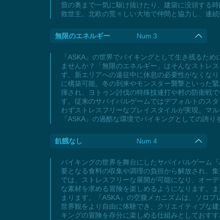
窟の奥まで一気に駆け抜けたり、建築に没頭する時間
救世主。北欧の荒々しい大地で仲間と協力し、連続
無限のエネルギー
Num 3
『ASKA』の世界でバイキングとして生き残るた
ませんか？「無限のエネルギー」はそんなストレス
ず、新エリアへの遠征中に休息の必要性がなくなり
に構築可能。冬の到来やモンスター襲撃といった緊
揮され、ヨトゥン討伐の特殊技連打や村の防衛戦で
す。従来のサバイバルゲームではデフォルトのスタ
わずストレスフリーなプレイスタイルが実現。マル
『ASKA』の過酷な環境でバイキングとしての誇
飢餓なし
Num 4
バイキングの世界を舞台にしたサバイバルゲーム『
要となる食料の収集や調理の負担から解放され、集
では、ストレスフリーな展開が可能になり、オーデ
な素材を求める冒険を楽しめるようになります。ま
まります。『ASKA』の空腹メカニズムは、ソロ
世界観をより自由に体験でき、クリエイティブな建
キングの冒険を存分に楽しめる仕組みとしておすす