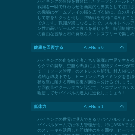
バイキングの冒険を舞台にしたオープンワールドア
戦闘を一瞬で終わらせる画期的な要素として注目さ
の機能はゲームプレイの幅を広げる鍵に。血の月イ
して敵をサクッと倒し、防衛戦を有利に進めること
できます。戦闘が楽になることで、スキルレベルア
ン性の高いゲーム性に疲れを感じる方、時間短縮で
の自由な冒険と村の発展をストレスフリーで楽しめ
健康を回復する
Alt+Num 0
バイキングの血を継ぐ者たちが荒廃の世界で生き残
やクマの襲撃、空腹や渇きによる継続ダメージが常
て「リソース管理」のストレスを解消。村人NPC
過酷な環境下でも、ヒーリングのタイミングを意識
状攻撃に耐える即時回復が勝敗を分けるでしょう。
な回復量やクールダウン設定で、ソロプレイのリス
駆使してサバイバルの達人に進化しましょう！
低体力
Alt+Num 1
バイキングの世界に没入できるサバイバルシミュレ
バイバルゲームでは体力管理が命。特にASKAで
のステーキを活用した即効性のある回復、ヒーラー