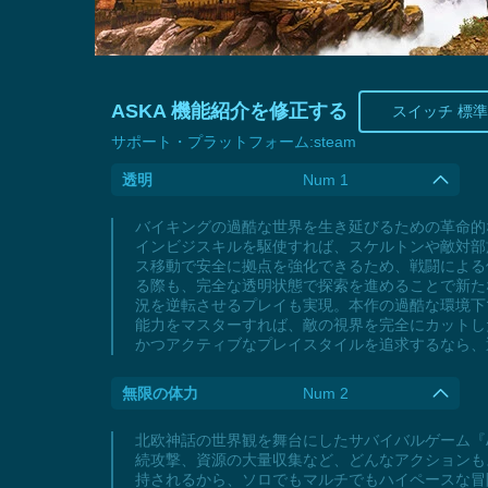
ASKA 機能紹介を修正する
スイッチ 標
サポート・プラットフォーム:
steam
透明
Num 1
バイキングの過酷な世界を生き延びるための革命的
インビジスキルを駆使すれば、スケルトンや敵対部
ス移動で安全に拠点を強化できるため、戦闘による
る際も、完全な透明状態で探索を進めることで新た
況を逆転させるプレイも実現。本作の過酷な環境下
能力をマスターすれば、敵の視界を完全にカットし
かつアクティブなプレイスタイルを追求するなら、
無限の体力
Num 2
北欧神話の世界観を舞台にしたサバイバルゲーム『
続攻撃、資源の大量収集など、どんなアクションも
持されるから、ソロでもマルチでもハイペースな冒