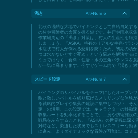
渇き
Alt+Num 6
北欧の過酷な大地でバイキングとして自給自足する
の村や冒険者の命運を握る鍵です。井戸や雨水収集
作業場周辺の『渇き』対策は、村人の生産性を維持
しましょう。『ASKA』特有のリアルな生存バラ
水症状で村人が倒れる悲劇を防ぐため、初期の頃か
つは水がないとすぐ死ぬ」という悩みを解決するに
ミュではなく、食料・住居・水の三角バランスを意
が一気に高まります。今すぐゲーム内で『渇き』対
スピード設定
Alt+Num 7
バイキングのサバイバルをテーマにしたオープンワールドゲ
敵と激しいバトルを繰り広げるスリリングな体験が
る戦略的プレイや集落の建設に集中しづらい…そん
定」の活用。この設定では、キャラクターの移動速
収集ルートを効率化することで、工房や防衛施設の
戦局を左右することも。『ASKA』の世界観に深
対峙など、緊迫した状況でもストレスフリーな動き
に進み、よりダイナミックな冒険が可能に。コミュ