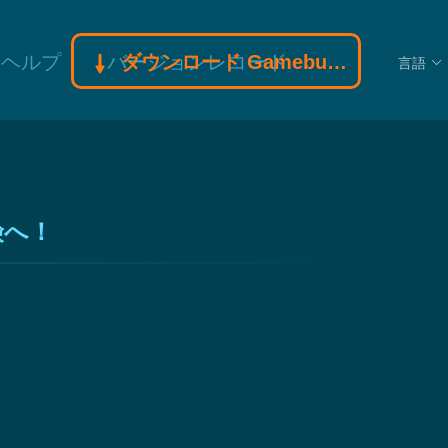
ヘルプ
バージョンレコード
ダウンロード Gamebuff モディファイヤモディファイヤ
言語
険へ！