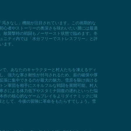
「渇きなし」機能が注目されています。この画期的な
初心者やストーリーの奥深さを味わいたい層には最適
、敵襲撃時の戦闘もノーサースト状態で臨めます。冬
ュニティ内では「水分フリーでストレスフリー」と評
います。
ズンで、あなたのキャラクターと村人たちを凍えるディ
し、強力な寒さ耐性が付与されるため、薪の確保や厚
拡張に集中できるのが最大の魅力。雪原を駆け抜ける
トン軍団を相手にスキルフルな戦闘を展開可能。村人
寒さによる体力低下やスタミナ回復の遅れといった悩
本作の核心的なゲームプレイをよりダイナミックに味
素として、今後の冒険に革命をもたらすでしょう。雪