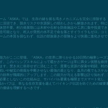
ーム『ASKA』では、生存の鍵を握る渇きメカニズムを完全に排除する
に没頭でき、脱水リスクや水源探しの煩わしさから解放されます。特に
休憩不要。村の発展期には木材や石材を防衛施設や工房に集中投資でき
念可能となり、村人が突然の水不足で命を落とすイライラもゼロ。コミ
ームの本質を損なわず、伝説の部族築きの冒険をより快適に進化させて
能力がここに登場。『ASKA』の世界に降りかかる10日間の極寒シー
す。このパッシブスキルによって暖かさゲージは常に満タン状態を維持
ます。焚き火に依存せずに済むことで、貴重な資源の探索や戦闘、村の
戦いや秘宝の発掘を中断させない最強の盾となり、血月の夜でもスケル
の効率が飛躍的にアップします。この能力が与える影響は計り知れず、
必要としないこの仕組みは、サバイバル要素を極限までスマート化し、
の温かバフは、単なる生存支援を越えてバイキング伝説を紡ぐための鍵要
の価値を理解するべきです。