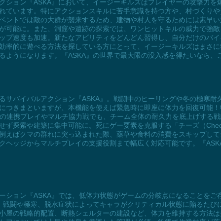
クション『ASKA』において、イージーキルズはプレイヤーの攻撃力を
れています。特にアクションスキルに苦手意識を持つ方や、村づくりや
ベントでは敵の大群が襲来するため、建物や村人を守るためには素早い
が可能に。また、洞窟や遺跡の探索では、ワンヒットキルの威力で強敵
ップ速度も加速。新たなアビリティをどんどん習得し、自分だけのバイ
効率的に遊べる方法を探している方にとって、イージーキルズはまさに
るようになります。『ASKA』の世界で最大限の没入感を得たいなら、
るサバイバルアクション『ASKA』。戦闘中のヒーリングや冬の極寒耐
につきまといますが、本機能を使えば緊急時に即座に体力を回復可能！
との連携プレイやマルチ協力戦でも、チーム全体の耐久力を底上げする戦
せず探索や建築に集中可能に。死にゲー要素を克服する「チーズ（Che
例えばクマの群れに突っ込まれた際、薬草や食料の消費をスキップして
クヘッジからマルチプレイの支援役割まで幅広く対応可能です。『ASK
ーション『ASKA』では、低体力状態がゲームの分岐点になることをご
は、戦闘や極寒、脱水症状によってキャラがクリティカル状態に陥るたび
小屋の戦略的配置、断熱シェルターの建設など、体力を維持する方法は