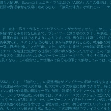
も大幅UP。Steamコミュニティでも話題の『ASKA』のこの機能は
戦闘や資源争奪を快適に進めるなら、『無限の体力』が頼れるパートナ
めには、走る・戦う・作るといったアクションが欠かせません。しかし、
を解消する革命的な仕組みで、プレイヤーに無尽蔵のスタミナを供給。
、建築作業に没頭できるようになります。特に初心者には嬉しい設計で
急事態でも、スタミナ管理の煩わしさから解放されるため、戦略的な村
一気に勝機を掴むことが可能。また、探索中に発見した未知の資源を効
ミナバーが急速に減少する仕様に不満の声が多かったですが、この「無
チタスクに追われがちな現代ゲーマーにはピッタリで、サクサク進めた
りを貫くなら、この疲労なしの仕組みで自分を極限まで解放してみてはい
ASKA』では、『飢餓なし』の調整機能がプレイヤーの戦略の幅を大き
落の建築やNPC村人の育成、広大なマップの探索に集中できます。特
ィンの目や作業場の建設を一気に加速。洞窟やランドマークの奥深くま
た、ワイツや神話敵との戦闘では、スキルベースのアクションに没入で
プレイや神々の任務に集中したいユーザーにとって意外とハードルが高い
造や集落の発展に専念できる環境が整います。初心者や忙しいプレイヤ
め。サバイバル最適化を求めるなら、この調整機能でプレイスタイルを