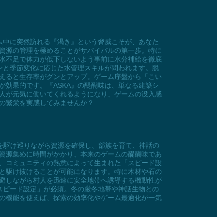
ム中に突然訪れる『渇き』という脅威こそが、あなた
資源の管理を極めることがサバイバルの第一歩。特に
水不足で体力が低下しないよう事前に水分補給を徹底
ンと季節変化に応じた水管理スキルが問われます。脱
えると生存率がグンとアップ。ゲーム序盤から「こい
効果的です。『ASKA』の醍醐味は、単なる建築シ
人が元気に働いてくれるようになり、ゲームの没入感
の繁栄を実感してみませんか？
のマップを駆け巡りながら資源を確保し、部族を育て、神話の
資源集めに時間がかかり、本来のゲームの醍醐味であ
、コミュニティの熱意によって生まれた「スピード設
と駆け抜けることが可能になります。特に木材や石の
避しながら村人を迅速に安全地帯へ誘導する機動性が
スピード設定」が必須。冬の厳冬地帯や神話生物との
の機能を使えば、探索の効率化やゲーム最適化が一気