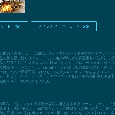
準モード
スイッチ スーパーモード
な能力「透明」は、『ASKA』のオープンワールドを攻略するプレイヤ
族の目を掻い潜りながらヨトゥンの血や葦などの貴重素材を効率的に収
体力消耗や死亡リスクを大幅に軽減できます。プロシージャル生成され
な戦略が開けるでしょう。石のヨトゥンのような強敵に遭遇した際は、
では、ただの回避手段ではなく、あなたのバイキング伝説をよりスリリ
た「見えない狩人」として、レアアイテムの奪取や拠点の拡張を爆速で推
透明スキルは絶対に外せません。
ASKA』では、スタミナ管理が攻略の肝となる要素の一つ。しかし、『
スタミナ0の心配なし。敵のスケルトンや凶暴な狼に襲われても、体力
険が可能。特に初心者やカジュアル層には、バイキングの村づくりに集