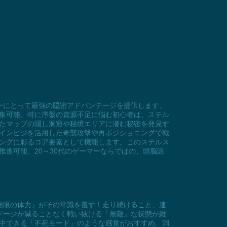
ーにとって最強の隠密アドバンテージを提供します。
集可能。特に序盤の資源不足に悩む初心者は、ステル
たマップの隠し洞窟や秘境エリアに潜む秘密を発見す
インビジを活用した奇襲攻撃や再ポジショニングで戦
ングに彩るコア要素として機能します。このステルス
進可能。20～30代のゲーマーならではの、頭脳派
無限の体力』がその常識を覆す！走り続けること、連
ゲージが減ることなく戦い抜ける「無敵」な状態が維
中できる「不死モード」のような感覚がおすすめ。洞