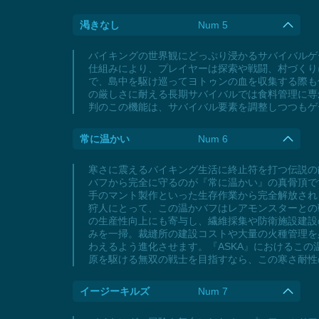
渇きなし
Num 5
バイキングの世界観にどっぷり浸かるサバイバルゲ
仕組みにより、プレイヤーは探索や戦闘、村づくり
で、島中を駆け巡ってヨトゥンの血を収集する際も
の厳しさに耐える長期サバイバルでは食料管理に専
判のこの機能は、サバイバル要素を調整しつつもゲ
常に温かい
Num 6
寒さに震えるバイキング生活に終止符を打つ伝説の
バフから完全に守るのが『常に温かい』の真骨頂で
手のマント製作といった生存作業から完全解放され
狩人にとって、この温かバフはレアモンスターとの
の生産性向上にも寄与し、繊維採集や防衛施設建設
みを一掃。裁縫所の建設コストや大量の火種管理を
わえるよう進化させます。『ASKA』におけるこ
原を駆ける無双の戦士を目指すなら、この寒さ耐性
イージーキルズ
Num 7