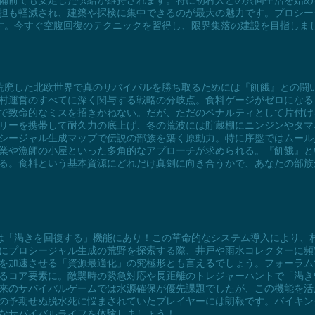
備前でも安定した供給が維持されます。特に初村人との共同生活を始め
担も軽減され、建築や探検に集中できるのが最大の魅力です。プロシー
制す。今すぐ空腹回復のテクニックを習得し、限界集落の建設を目指しま
の荒廃した北欧世界で真のサバイバルを勝ち取るためには『飢餓』との闘
村運営のすべてに深く関与する戦略の分岐点。食料ゲージがゼロになる
で致命的なミスを招きかねない。だが、ただのペナルティとして片付け
リーを携帯して耐久力の底上げ、冬の荒波には貯蔵棚にニンジンやタマ
シージャル生成マップで伝説の部族を築く原動力。特に序盤ではムール
業や漁師の小屋といった多角的なアプローチが求められる。『飢餓』と
る。食料という基本資源にどれだけ真剣に向き合うかで、あなたの部族
ギは「渇きを回復する」機能にあり！この革命的なシステム導入により、
にプロシージャル生成の荒野を探索する際、井戸や雨水コレクターに頻
を加速させる「資源最適化」の究極形とも言えるでしょう。フォーラム
るコア要素に。敵襲時の緊急対応や長距離のトレジャーハントで「渇き
来のサバイバルゲームでは水源確保が優先課題でしたが、この機能を活
の予期せぬ脱水死に悩まされていたプレイヤーには朗報です。バイキング
なサバイバルライフを体験しましょう！