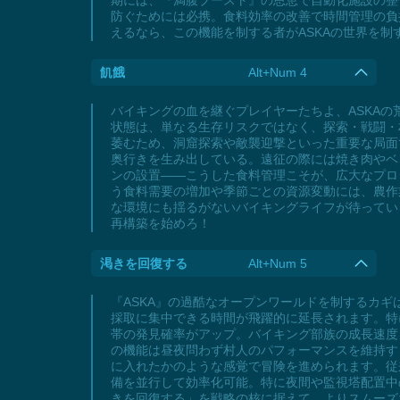
期には、『満腹ブースト』の恩恵で自動化施設の整
防ぐためには必携。食料効率の改善で時間管理の負
えるなら、この機能を制する者がASKAの世界を
飢餓
Alt+Num 4
バイキングの血を継ぐプレイヤーたちよ、ASKA
状態は、単なる生存リスクではなく、探索・戦闘・
萎むため、洞窟探索や敵襲迎撃といった重要な局面
奥行きを生み出している。遠征の際には焼き肉やベ
ンの設置――こうした食料管理こそが、広大なプロ
う食料需要の増加や季節ごとの資源変動には、農作
な環境にも揺るがないバイキングライフが待ってい
再構築を始めろ！
渇きを回復する
Alt+Num 5
『ASKA』の過酷なオープンワールドを制するカ
採取に集中できる時間が飛躍的に延長されます。特
帯の発見確率がアップ。バイキング部族の成長速度
の機能は昼夜問わず村人のパフォーマンスを維持す
に入れたかのような感覚で冒険を進められます。従
備を並行して効率化可能。特に夜間や監視塔配置中
きを回復する」を戦略の核に据えて、よりスムーズ