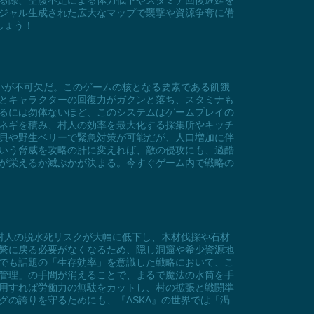
る際、空腹不足による体力低下やスタミナ回復遅延を
ジャル生成された広大なマップで襲撃や資源争奪に備
しょう！
いが不可欠だ。このゲームの核となる要素である飢餓
とキャラクターの回復力がガクンと落ち、スタミナも
るには勿体ないほど、このシステムはゲームプレイの
ネギを積み、村人の効率を最大化する採集所やキッチ
貝や野生ベリーで緊急対策が可能だが、人口増加に伴
いう脅威を攻略の肝に変えれば、敵の侵攻にも、過酷
が栄えるか滅ぶかが決まる。今すぐゲーム内で戦略の
村人の脱水死リスクが大幅に低下し、木材伐採や石材
繁に戻る必要がなくなるため、隠し洞窟や希少資源地
でも話題の「生存効率」を意識した戦略において、こ
管理」の手間が消えることで、まるで魔法の水筒を手
用すれば労働力の無駄をカットし、村の拡張と戦闘準
の誇りを守るためにも、『ASKA』の世界では「渇