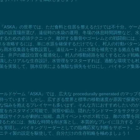
『ASKA』の世界では、ただ食料と住居を整えるだけでは不十分。ゲー
器の設置場所選び、遠征時の水袋の運用、冬場の休息時間調整など、水
するための必須テクニック。敵対する骸骨やゴーレムとの戦闘前には、
ンスを攻略するには、単に水源を確保するだけでなく、村人の行動パター
ら雨水収集器を複数設置し、遠征ルート上に水袋を補充できる拠点を構
は、井戸の建設位置を最適化し、村人の移動経路を短くするビルド戦略が
識したリアルな生存設計。水管理をマスターすれば、過酷な環境でも村
策を実装して、脱水症状による無駄な損失をゼロにし、バイキング集落
ーム『ASKA』では、広大な procedurally generated 
待っています。しかし、広すぎる世界と標準の移動速度が原因で探索や
な悩みを抱えるプレイヤーも多いはず。そんな方におすすめしたいのが
度をカスタマイズ可能で、洞窟や鉱山、隠れたランドマークをサクサク
建設サイクルが劇的に短縮。血月イベントやボス戦では、敵の攻撃を回
く浸るためには、無駄な時間を削ぎ落とし、本質的なプレイに注力する「
を実現し、バイキングリーダーとしての臨機応変な判断をサポート。こ
ニティ製の設定を駆使して、自分だけの生存戦略を極めましょう！