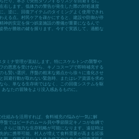
ちたり、寒さで突然ダウンするリスクを回避するに
左右します。低体力の警告が発生した際の対処速度
に。逆に、回復アイテムのタイミングよく使用できれ
わえる点。村民ケアを疎かにすると、建設や防御が停
精神的安定を保つ娯楽施設の整備が重要になるんで
姿勢が勝敗の鍵を握ります。今すぐ実践して、過酷な
スタミナ管理が直結します。特にスケルトンの襲撃や
フの恩恵を受けながら、キノコスープで即時補充する
のも賢い選択。序盤の粗末な拠点から徐々に進化させ
と回避行動が取れない緊急時、またはレア資源を求め
なら、単なる生存術ではなく、この回復システムを駆
、あなたの冒険をより没入感あるものに。
の仕組みを活用すれば、食料補充の悩みが一気に解
。序盤ではビーチのムール貝や季節限定キノコが命綱で
、さらに強力な生存戦略が可能になります。遠征時は
先的に携帯可能。村人が増えて食料需要が高まる拡張