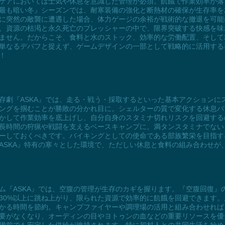
ケアにおいては士気や休息を意識した管理が必須。飢餓で作業効率が落
最も暗い冬』シーズンでは、耐寒装備の強化と断熱材の確保が生存率を
に突然の敵襲に遭遇した場合、体力ゲージの余裕が戦術的な撤退を可能
、資源の枯渇と永久死亡のプレッシャーの中で、限界突破する快感を味
ません。だからこそ、食料と水のストック、効率的な労働配置、そして
単なるデバフと捉えず、ゲームデザインの一部として戦略的に活用する
！
存劇『ASKA』では、走る・戦う・採取するといった基本アクションに
ングを掴むことが勝敗の分かれ目に。シェルターの質で変化する休息バ
かして作業効率を底上げし、自分自身のスタミナ切れリスクを回避する
長時間の狩猟や戦闘を支えるベースキャンプに。満タンスタミナでない
ーしておくべきです。バイキングとしての使命である部族繁栄を目指す
ASKA』特有の寒々とした環境で、ただしい休息と食料の組み合わせが
ム『ASKA』では、空腹の管理が生存のカギを握ります。『空腹回復』
ら30%以上に跳ね上がり、限られた資源で効率的に飢餓を回避できます
かる時間を節約。キャンプファイヤーや調理場の活用と組み合わせれば
要がなくなり、オーディンの目やヨトゥンの血などの重要リソースを優