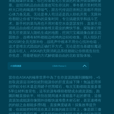
果配额爆肝采集，你已经靠着无尽资源把村落升级成钢铁要
塞。这招消耗品自由直接改写生存法则，寒冬腊月里村民照
样大口吃肉喝酒不带喘气，跟古代传说巨兽刚正面都不用担
心体力条见底。无论是单人苟活还是四人联机开黑，无限补
给都能让你省下99%的采集时间，专注搞建筑学和战斗艺
术。新手村的菜鸟再也不用对着空水壶瑟瑟发抖，直接开启
消耗品自由模式就能体验维京霸业的爽快节奏。探险家们带
着无尽资源深入随机生成的地图，挖洞穴宝藏就像自家后花
园散步，连稀有材料都能边啃烤肉边轻松收集。四人组队打
BOSS时全员无限补给，战吼声中根本不用分心找补给箱，
这才是维京式团战的正确打开方式。无论是想当基建狂魔还
是战斗狂人，ASKA的无限消耗品系统都能让你彻底告别生
存焦虑，用最硬核的方式解锁最自由的北欧冒险体验。
+5 拾取資源
LShift+Home+1
當你在ASKA的極寒世界中為了生存資源跑圖到腳酸時，+5
拾取資源這項神技絕對能讓你的肝度直線下降！無論是用斧
頭劈砍冷杉木還是用鏟子挖黑曜石，每次互動都能直接多塞
5單位材料進背包，這等於讓每棵樹都變成永續資源點，跑
圖距離直接砍半。特別在開局連木屋都蓋不起的窘境，這個
資源加成能讓你像開外掛般快速堆疊木材石材，甚至連稀有
的約頓之血都能多撈5瓶，直接爽度破表！採集效率提升
後，你就能把時間花在真正刺激的維京日常上，像是跟三傻