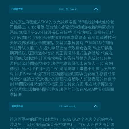
時間段控制
LCtrl+Alt+Num 2
在維京生存遊戲ASKA的冰火試煉場裡 時間段控制就像給老
司機裝上Turbo引擎 讓你隨心所欲玩轉遊戲內建的時間操控
系統 無需苦等20分鐘漫長日夜輪替 直接快轉到目標時間點
收割夜間限定稀有魚種或採集白晝專屬農產 這項隱藏神技完
美解決部落建設卡關痛點 夜襲警報拉響時 立刻凍結時間軸
專注升級長船工坊 遇到季節更迭導致糧倉告急 馬上切換週
期調整模式囤積過冬物資 真正實現開掛式生存體驗 想像在
黎明儀式倒數時刻 直接快轉到黃昏時段搶先完成祭典任務
運用這套時間操控秘技 讓你的維京聚落永遠快人一步 夜釣
傳說巨鯰不用守到三更半夜 建造防禦工事也不用擔心突襲警
報 許多Steam玩家直呼這功能讓遊戲體驗從硬核生存變成策
略沙盒 無論是資源短缺的開荒期還是敵人頻繁夜襲的焦慮時
刻 時間段控制都能幫你找到最佳解套方案 現在就掌握這套
改變遊戲規則的時間管理術 讓你的部落在ASKA世界稱霸四
季輪迴
無限消耗品
LShift+Home+4
维京新手村的肝帝们注意啦！在ASKA这个冰火交织的生存
沙盒里，无限消耗品简直是神赐福利。当别人还在为蘑菇浆