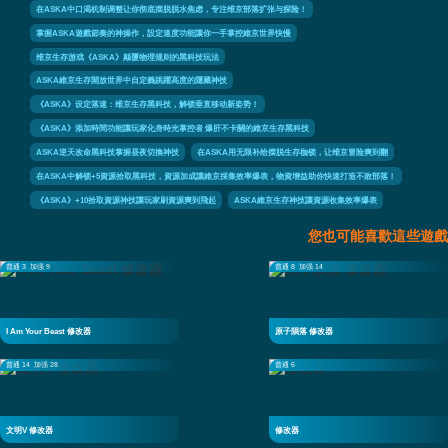
在ASKA中口渴机制调整让你彻底摆脱脱水焦虑，专注维京部落扩张与探险！
掌握ASKA遊戲節奏的神操作，設定速度功能讓你一手掌控維京世界快慢
维京生存游戏《ASKA》颠覆物理规则的黑科技玩法
ASKA維京生存開放世界中自定義跳躍高度的隱藏神技
《ASKA》设定落速：维京生存黑科技，解锁垂直移动新姿势！
《ASKA》添加時間功能讓玩家化身時光掌控者 爆肝不卡關的維京生存黑科技
ASKA逆天改命黑科技掌握昼夜切換神技
在ASKA用无限补给摆脱生存枷锁，让维京冒险爽到翻
在ASKA中解锁+5資源拾取黑科技，資源加成讓維京採集效率爆表，物資增益助你快速打造不敗部落！
《ASKA》+10拾取資源神技讓玩家刷資源爽到飛起
ASKA維京生存神技讓資源收集效率爆表
您也可能喜歡這些遊戲
普通 3
加强 9
普通 8
加强 14
I Am Your Beast 修改器
原子隕落 修改器
普通 14
加强 28
普通 6
文明V 修改器
修改器