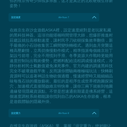
你的维京传奇少掉线多杀敌，这才是真正的北欧硬核生存新
姿势！
設定速度
Alt+Num 7
在維京生存沙盒遊戲ASKA裡，設定速度絕對是老玩家私藏
的黑科技神器。這項功能堪稱時間管理大師，想爆肝推進村
莊建設就拉高移動速度，讓村民手刀砍樹採集效率翻倍，新
手最痛的小石頭收集苦工瞬間變快轉模式。遇到血月突襲這
種高壓劇情，立馬切換慢動作模式，精準指派每個維京壯丁
架設弓箭塔，完全不用慌到手滑。冬季資源大作戰時更能用
速度控制玩出戰術優勢，把燃料配給流程調成慢速模式，冷
靜分析村民士氣數值避免凍死事件。官方內建的調速黑科技
完全不破壞遊戲平衡，反而讓你體驗兩種極端玩法：快轉刷
資源時可以追著神話生物砍個過癮，慢速經營時又能細細品
味每塊石頭的擺放藝術。最狂的是程序生成世界裡跑圖探洞
穴，加速模式直接開啟維京特快車，讓你三兩下就衝到地圖
邊緣發現隱藏資源點。不管是想速通前期還是佛系經營，這
個速度調校系統都能讓你找到自己的ASKA生存節奏，根本
是遊戲體驗的隱藏外掛。
設定重力
Alt+Num 8
在维京生存游戏《ASKA》里，掌握『设定重力』绝对能让