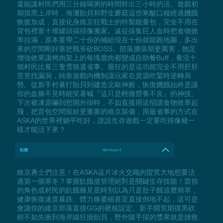
還能讓村民們用三分鐘喝粥的時間幹出三小時的活。遊戲初
期摸黑上岸時，海灘貽貝和野生蘑菇這些寒酸口糧經過饑餓
恢復加成，直接化身維京狂戰士的特製能量包，完全不用在
背包裡塞十堆罐頭搞得像搬家。遠征採集巨人血時把食物效
率拉滿，原本要帶二十份的補給現在十份就能跑地圖，多出
來的空間剛好塞把戰斧砍BOSS。部落擴張期更厲害，飽足
增強效果讓烤肉架上的每塊鹿肉都變成自助餐Buff，養活十
個村民比養三隻雪狼還省事。最狂的是這功能完全不用肝肝
苦苦找漏洞，純靠遊戲內機制讓玩家在資源吃緊時逆轉局
勢。從新手村暴打貽貝到建造北歐神殿，恢復饑餓始終是讓
你的血條不見時能笑著喊『這只是輕微營養不良』的神技。
下次被凍原嚇到想開外掛時，不如直接用這招讓食物效率起
飛，把背包空間留給更重要的維京裝備，用最省事的方式在
ASKA的世界裡躺平吃好，誰說生存遊戲一定要吃得像豬一
樣才能活下來？
飢餓
Alt+Num 4
維京勇士們注意！在ASKA這片冰火交織的蠻荒大地想要活
過第一個寒冬？掌握飢餓值管理絕對是關鍵生存技能！當你
的角色或村民的飢餓條見底時別以為只是肚子餓這麼簡單，
健康恢復速度暴跌、體力條萎縮甚至直接倒地不起，這可是
會讓你的維京部落直接GG的硬核設定。新手開荒期摸黑砍
樹不如先衝到海岸線狂撿貽貝，野外隨手採的漿果就是拯救