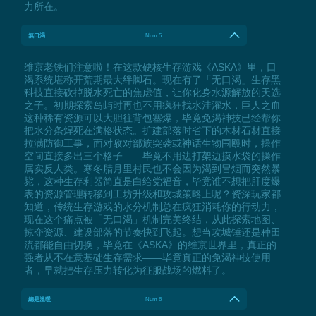
力所在。
無口渴
Num 5
维京老铁们注意啦！在这款硬核生存游戏《ASKA》里，口
渴系统堪称开荒期最大绊脚石。现在有了「无口渴」生存黑
科技直接砍掉脱水死亡的焦虑值，让你化身水源解放的天选
之子。初期探索岛屿时再也不用疯狂找水洼灌水，巨人之血
这种稀有资源可以大胆往背包塞爆，毕竟免渴神技已经帮你
把水分条焊死在满格状态。扩建部落时省下的木材石材直接
拉满防御工事，面对敌对部族突袭或神话生物围殴时，操作
空间直接多出三个格子——毕竟不用边打架边摸水袋的操作
属实反人类。寒冬腊月里村民也不会因为渴到冒烟而突然暴
毙，这种生存利器简直是白给党福音，毕竟谁不想把肝度爆
表的资源管理转移到工坊升级和攻城策略上呢？资深玩家都
知道，传统生存游戏的水分机制总在疯狂消耗你的行动力，
现在这个痛点被「无口渴」机制完美终结，从此探索地图、
掠夺资源、建设部落的节奏快到飞起。想当攻城锤还是种田
流都能自由切换，毕竟在《ASKA》的维京世界里，真正的
强者从不在意基础生存需求——毕竟真正的免渴神技使用
者，早就把生存压力转化为征服战场的燃料了。
總是溫暖
Num 6