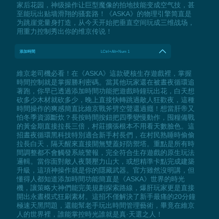
家后花园，神级操作让巨型魔像的拍地技能变成空气技，甚
至能玩出贴墙滑翔的骚套路！《ASKA》的物理引擎简直是
为跳崖党量身打造，从今天开始把垂直空间玩成三维战场，
用重力控制秀出你的维京传说！
添加時間
LCtrl+Alt+Num 1
維京老司機必看！在《ASKA》這款硬核生存遊戲裡，掌握
時間控制就是掌握勝利密碼。當其他玩家還在被晝夜循環追
著跑，你早已透過添加時間功能把遊戲時鐘玩出花，白天想
砍多少木材就砍多少，晚上直接快轉跳過敵人狂歡夜，這種
時間操作的爽感簡直比維京戰斧劈空聲還過癮！想當肝帝又
怕冬季資源斷炊？長按時間按鈕把四季變慢動作，囤糧備戰
的黃金期直接拉長三倍，村莊擴張根本不用看天數臉色。這
招晝夜循環黑科技特別適合新手村長們，在村民熟睡時偷偷
拉長白天，隔天醒來直接開無雙蓋好防禦塔。重點是所有時
間調整都不會觸發系統警報，完全符合生存遊戲的原生玩法
邏輯。當你面對敵人夜襲壓力山大，或想精準卡點完成建築
升級，這項神操作就是你的隱藏武器。官方雖然沒明講，但
懂得人都知道添加時間功能簡直是《ASKA》世界的時光
機，讓策略大神們能完美規劃探索路線，爆肝玩家更是直接
開出永晝模式狂刷素材。這招不僅解決了新手最痛的20分鐘
極速天黑問題，還能幫老手玩出時間管理藝術，畢竟在維京
人的世界裡，誰能掌控時光誰就是真·天選之人！