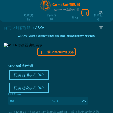
GameBuff修改器
支持7000+遊戲修改器
語
下載Gamebuff
最近更
所有遊
版本記
幫助
新
戲
錄
首页
所有遊戲
ASKA
言
ASKA逆天輔助！時間操控+無限血條收割，維京霸業零壓力爽文攻略
下載Gamebuff修改器
ASKA 修改功能介紹
切換 普通模式
切換 超級模式
支持平臺:
steam
隱形
Num 1
在《ASKA》這款硬核維京生存遊戲中，隱形能力絕對是萌