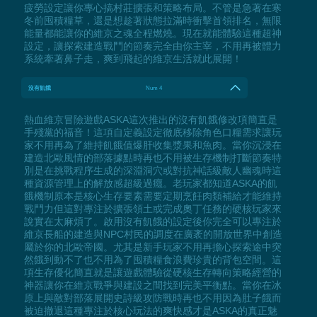
疲勞設定讓你專心搞村莊擴張和策略布局。不管是急著在寒
冬前囤積糧草，還是想趁著狀態拉滿時衝擊首領排名，無限
能量都能讓你的維京之魂全程燃燒。現在就能體驗這種超神
設定，讓探索建造戰鬥的節奏完全由你主宰，不用再被體力
系統牽著鼻子走，爽到飛起的維京生活就此展開！
沒有飢餓
Num 4
熱血維京冒險遊戲ASKA這次推出的沒有飢餓修改項簡直是
手殘黨的福音！這項自定義設定徹底移除角色口糧需求讓玩
家不用再為了維持飢餓值爆肝收集漿果和魚肉。當你沉浸在
建造北歐風情的部落據點時再也不用被生存機制打斷節奏特
別是在挑戰程序生成的深淵洞穴或對抗神話級敵人幽魂時這
種資源管理上的解放感超級過癮。老玩家都知道ASKA的飢
餓機制原本是核心生存要素需要定期烹飪肉類補給才能維持
戰鬥力但這對專注於擴張領土或完成奧丁任務的硬核玩家來
說實在太麻煩了。啟用沒有飢餓的設定後你完全可以專注於
維京長船的建造與NPC村民的調度在廣袤的開放世界中創造
屬於你的北歐帝國。尤其是新手玩家不用再擔心探索途中突
然餓到動不了也不用為了囤積糧食浪費珍貴的背包空間。這
項生存優化簡直就是讓遊戲體驗從硬核生存轉向策略經營的
神器讓你在維京戰爭與建設之間找到完美平衡點。當你在冰
原上與敵對部落展開史詩級攻防戰時再也不用因為肚子餓而
被迫撤退這種專注於核心玩法的爽快感才是ASKA的真正魅