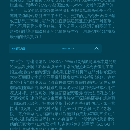
組隊硬肛雪原巨魔，或是研究如何讓村民在寒冬中狂吃甜菜
抗凍傷。那些抱怨ASKA資源點像一次性打火機的玩家們注
意了，這項物資增益效果等於讓所有採集點壽命延長三倍，
連建造前哨站都能省下半天時間。更狂的是當你升級鐵匠鋪
或蓋防禦工事時，額外資源直接讓建築速度像嗑了興奮劑，
再也不用看著進度條歎氣。不管是單人苟活還是組團開黑，
這招都能讓你體驗真正的北歐硬核生存，用最少的勞動換取
最強的部落實力！
+10 拾取資源
LShift+Home+2
在維京生存建造遊戲《ASKA》裡頭+10拾取資源根本是開局
逆天黑科技啊！砍棵歪脖子樹平常只能撿4個樹皮但用了這
招直接爆出14個資源爆增效果讓新手村長們狂開外掛般囤積
木材石頭跟食物完全不用爆肝採集效率直接拉到滿點。這功
能特別適合想快速蓋出維京長屋或打造鐵匠鋪的玩家在春夏
季節就能瘋狂囤積燃料跟胡蘿蔔冬天來臨時部落根本不用怕
凍成冰棒。想當高效肝帝就該搭配資源爆增玩法把附近樹林
石礦榨乾到連狼群都沒東西啃直接省下探險時間專心訓練戰
士團滅敵人部落。採集效率提升後連新手都能像老玩家一樣
快速召喚奧丁之眼的村民幫手完全不用在沙灘上哭哭等救
援。這招最屌的是能讓玩家跳過無聊的資源累積期直接進入
戰略規劃階段蓋城堡打BOSS爽度爆表！想體驗資源爆增快
感的玩家快把+10拾取功能加進你的建造清單讓《ASKA》的
維京世界變成你的私人提款機。