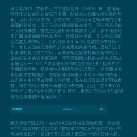
維京老鐵們！在程序生成的北歐荒野《ASKA》裡，想甩掉
骷髏怪追殺或狂砍燧石不卡關，關鍵就在搞懂恢復能量的眉
角。這款肝帝最愛的生存遊戲裡，體力值可是衝刺戰鬥採集
資源的硬通貨，沒了它連砍棵樹都像在爆肝。現在就來揭秘
三大回血神技：首先把庇護所升級成族長之家，躺平睡覺時
不只回血還能觸發休息增益，比喝紅牛還猛。其次蘑菇湯絕
對是開荒期神輔助，搭配能量再生buff直接讓體力條狂轉不
停，尤其在高級庇護所吃起來效果加乘超有感。最後別忘了
招募運動員特質的村民，這些狠角色砍柴打架都超省體力，
讓你刷副本的節奏更流暢。新手最怕體力耗盡被寒冬反殺或
追鹿追到一半GG？恢復能量機制就是你的外掛！從簡易茅
屋到豪華營地，從隨便啃肉到研發蘑菇湯配方，這套回血流
直接解決前期痛點。想體驗連續狩獵三小時不卡關的快感，
或是寒冬中狂甩白骨巨人的追擊，現在就升級庇護所囤積食
材，讓你的維京傳奇不再被體力條綁架。記住！在ASKA的
世界裡，懂得恢復能量才是真·肝帝，畢竟誰不想當個能邊喝
湯邊爆裝備的部落強者呢？
恢復饑餓
Alt+Num 3
維京勇士們注意啦！在ASKA這款硬核生存遊戲裡，想要避
免餓到啃盾牌的尷尬場景？恢復饑餓功能絕對是你血條不見
時的救命稻草！這招不僅能讓烤肉蘑菇瞬間變米其林大餐，