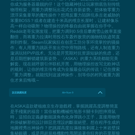
你成为服务器最靓的仔！这个隐藏神技让玩家彻底告别传统
物理框架，用重力调整玩出花式生存新姿势。想体验零重力
漂浮采集葦草的魔性操作？想用反重力陷阱坑杀古老威胁的
笨重BOSS？或者在建造十米高的维京长屋时，让建材像乐
高一样自动吸附？物理操控的终极自由就掌握在你手中。
Reddit老哥实测发现，把重力调到0.5倍后攀爬雪山效率直接
翻倍，而将重力拉满时用投石车轰炸敌营的抛物线轨迹简直
帅到炸裂。Steam玩家疯狂在创意工坊分享环境掌控的骚操
作，有人用重力跳跃开发出空中滑翔路线，还有人制造重力
漩涡玩转PVP战术。无论是开荒期对抗资源短缺的焦虑，还
是后期想解锁建筑新姿势，《ASKA》的重力系统都能完美
解套。现在就呼朋引伴联机开黑，用物理操控改写北欧神话
的规则，让你的维京传奇成为全服最会玩的传说！记住搜索
『重力调整』就能找到这波神操作，别等你的村民被重力困
住才来后悔哦～
設定跳躍高度
Alt+Num 9
在ASKA這款硬核維京生存遊戲裡，掌握跳躍高度調整簡直
是手殘黨的福音！當你被動機械性地形卡關卡到想摔滑鼠
時，這招自定義參數能讓角色化身彈跳小王子，直接用物理
外掛破解那些設計師惡意埋設的斷崖絕壁。想在程序生成的
地圖裡秀出神操作？把跳躍高度拉滿後衝刺躍上十米岩壁採
集秘銀礦，或是用超規格機動性甩開追著你狂奔的芬里斯狼