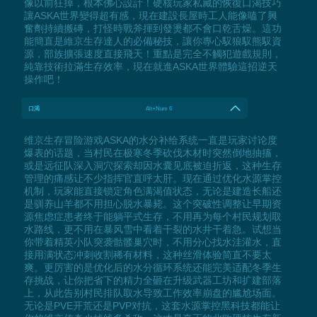
像以前狂掉，根本佛心設計！硬核玩家私藏的恢復口渴技巧
讓ASKA世界變得超有感，現在建設長屋時工人能像嗑了興
奮劑持續搬磚，打怪時戰斧揮到發燙都不會口乾舌燥。這功
能簡直是維京生存達人的必備秘技，讓你專心馭狼馭熊馭資
源，部族擴張速度直接飛天！重點是完全不觸犯遊戲規則，
純靠技術拉滿生存效率，現在就進ASKA世界體驗這招逆天
操作吧！
口渴
Alt+Num 6
维京生存冒险游戏ASKA的水分补给系统一直是玩家讨论度
爆表的话题，当村民在极寒冬季砍伐木材时突然倒地抽搐，
或是远征队深入洞穴探索却因水囊见底被迫折返，这种生存
管理的痛感让不少指挥官直呼太肝。现在通过优化水源掌控
机制，玩家能直接锁定角色满渴值状态，无论是建造长船还
是驯养山羊都不用担心脱水暴毙。这个突破性调整让早期资
源焦虑症患者终于能躺平式生存，不用再为每个村民规划取
水路线，更不用在暴风雪中看着干裂的水井干着急。试想当
你带着精英小队突袭骷髅巢穴时，不用分心找水洼灌水，直
接用满状态冲刺收割稀有材料，这种丝滑体验简直不要太
爽。更厉害的是优化后的水分循环系统还能完美适配冬季生
存挑战，让你把省下的精力全砸在升级武器工坊和扩建部落
上，从此告别村民排队取水导致工作效率崩盘的尴尬场面。
无论是PVE开荒还是PVP对抗，这套水源掌控黑科技都能让