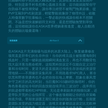
挖鐵礦時順手就把敵人轟成灰燼，資源收集速度直接開外
掛。特別是新手村長想專心蓋維京長屋，這功能就能幫你守
住防線不被怪潮突破，讓你專注經營不被戰鬥拖累節奏。從
PVP互毆到PVE刷資源，輕鬆擊殺就像掛了物理外設，砍敵
人時傷害數字狂暴輸出，一擊必殺的快感讓你根本不想關
閉。不論是想快速解鎖符文科技，還是想體驗無雙割草快
感，這招都能讓你在ASKA世界裡躺著推進度，敵人自動消
失的體驗比嗑藥還嗨！
恢復健康
Alt+Num 0
在ASKA这片充满狼嚎与战斧的冰原大陆上，恢复健康修改
项简直是肝帝们的生存外挂！当你的维京战士被骷髅海削到
残血时，只需一键刷血就能瞬间满血复活，再也不用翻背包
找大蒜洋葱当救命稻草。这组黑科技设定不仅能自定义治疗
量和冷却时间，更逆天的是直接跳过传统生存游戏的资源管
理地狱——不用爆肝采集药草，不用跪着求NPC商人，寒冷
饥荒和野兽突袭再也不会把你按在地上摩擦。想象在暴风雪
中守卫村庄的高光时刻，当巨魔BOSS砸碎防御塔时，你的
角色靠着超短冷却的回血技能连续开出三波治疗，战斧挥出
的轨迹都带着粉红HP特效。无论是单刷副本的独狼玩家，还
是带队开荒的公会指挥官，这个修改项都能让你的生存策略
彻底升级。早期资源匮乏期它就是你的随身治疗舱，后期更
是团队攻坚的战力稳定器，连维京老爹都说这设定比北欧神
话里的英灵殿更香。现在就调整你的恢复健康参数，让战损