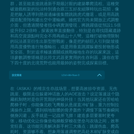
群，甚至能直接跳過新手期最討厭的建築攀爬流程。這種突
破遊戲框架的玩法特別適合跟三五好友組隊時玩出花招，像
是把敵人誘導到懸崖邊緣後集體跳跳虎式撤退，或是用高跳
躍搭配滑翔布建出空中運輸網。雖然官方尚未開放正式調整
介面，但透過開發者指令碼實測發現，將跳躍值從預設1.5倍
提升到2.2倍時，探索效率直接翻倍，特別是在尋找隱藏遺跡
和高空資源點時完全不用再繞山十八彎。這種打破物理限制
的玩法甚至衍生出新型態戰術，像是把約頓巨人引到陡坡後
用高度優勢進行無傷輸出，或是用垂直跳躍躲避投射物形成
安全區。對於追求極速通關或挑戰極地生存的玩家來說，這
項參數調整堪稱是比符文武器更實用的生存利器，讓你在零
下四十度的北境荒野也能用最帥的姿勢完成探索目標。
設定落速
LCtrl+Alt+Num 0
在《ASKA》的维京生存战场里，想要高效掠夺资源、无伤
跳崖、极限走位躲避神话敌人的AOE攻击？设定落速这个隐
藏机制绝对是你开荒期的神级外挂！当其他玩家还在苦哈哈
爬梯子时，你能像北欧飞鹰般从悬崖直冲矿脉，重力控制拉
满操作上限。遇到殞地骷髅的骨矛轰炸？调慢下落节奏瞬间
侧身闪避，反手就是一记战斧飞掷！建造多层要塞时更夸
张，移动优化让你像坐电梯般穿梭在堡垒与农场之间，效率
党狂喜。这功能完美解决新手村三大痛点：跳崖伤血、爬高
耗时、资源够不着。想象用落速调整把高处木材矿脉变成自