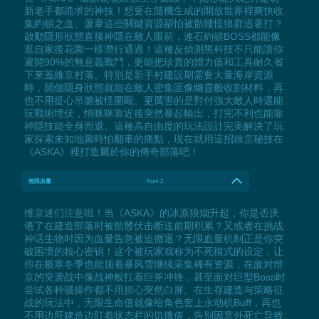
新老手都跪求的神技！想要在隨機生成的開放世界裡爽快收
集約頓之血、蘆葦這些關鍵資源卻怕被骷髏怪狼群追著打？
啟動隱形狀態直接神隱在敵人眼前，連石約頓BOSS都能像
逛自家後花園一樣潛行通過！這種反偵測黑科技不只能讓你
避開90%的無意義戰鬥，更能把珍貴的體力值和工具耐久省
下來蓋維京村落。特別是新手村建設期需要大量海岸資源
時，開個隱身狀態就能在敵人密集區像幽靈般收割材料，再
也不用提心吊膽被怪圍毆。更厲害的是對付強大敵人時還能
玩戰術埋伏，悄咪咪靠近後突然暴起輸出，打完不利也能靠
神隱技能全身而退。這種高自由度的玩法設計完美解決了玩
家探索未知地圖時怕翻車的痛點，現在就用這招維京秘技在
《ASKA》裡打造屬於你的傳奇部落吧！
無限血量
Num 2
维京迷们注意啦！当《ASKA》的冰原狼烟升起，你是否厌
倦了在建造部落时被骷髅伏击断送前期积累？又或者在挑战
神话生物时因为血量告急被迫撤退？无限血量机制正是你突
破困境的核心密钥！这个被玩家戏称为不死模式的设定，让
你在极寒冬季也能顶着暴风雪继续采集稀有资源，在敌对维
京的突袭战中像战神般扛着巨斧冲锋，甚至面对巨型Boss时
尝试各种骚操作都不用担心突然白屏。在生存建造与策略征
战的玩法中，无限生命值就像给角色套上永动机Buff，再也
不用边肝建造边盯着状态栏的饥饿值，告别因意外死亡导致