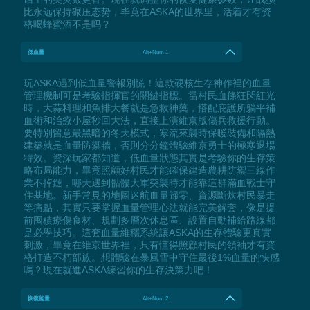
比永远保持碾压态势，毕竟在ASKA的世界里，活着才有资
格喝蜂蜜酒不是吗？
低血量
Alt+Num 1
玩ASKA遇到低血量警報別慌！這款硬核生存神作裡的血量
管理機制可是考驗指揮官的關鍵指標。當村民血條狂閃紅光
時，大蒜料理和魚排大餐就是急救神藥，搭配庇護所躺平補
血術和治療小屋秒回大法，直接上演維京版傷兵救援行動。
要特別留意最黑暗的冬天模式，寒流來襲時保暖裝備和隔熱
建築就是血量防禦牆，否則分分鐘體驗維京勇士的極寒退場
特效。資深玩家都知道，低血量狀態其實是考驗你的生存策
略布局能力，畢竟照顧好村民才能確保建造農耕防禦三線作
業不掉鏈，哪天遇到骷髏大軍突襲時才能靠這群滿血戰士守
住基地。新手常見的地圖迷航血量歸零、資源斷炊村民暴走
等痛點，其實只要掌握血量管理心法就能完美解套，像是提
前囤積療傷食材、規劃多層次休息區、設置自動補給路線都
是必學技巧。這套血量維穩系統讓ASKA的生存體驗更真實
刺激，畢竟在維京世界裡，只有懂得照顧村民的領袖才有資
格打造不朽部族。想體驗在暴風雪中守住最後1%血量的快感
嗎？現在就進ASKA練習你的生存決策力吧！
恢復能量
Alt+Num 2