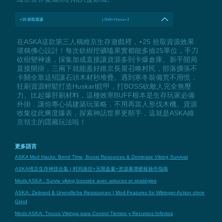
+25 拾取資源
LShift+Home+3
在ASKA這款第三人稱維京生存遊戲裡，+25 拾取資源效果
堪稱佛心設計！每次砍樹挖礦嗑果實都能多撿25單位，手刀
砍樹變神速，採集加成直接讓資源多到卡爆倉庫。新手開局
直接開掛，三兩下就能蓋好維京長屋召喚村民，部落擴張不
卡關全靠這招讓石頭木材秒堆疊。遇到寒冬裝備荒不用慌，
狂刷資源輕鬆打造Huskarl鎧甲，打BOSS砍敵人完全無壓
力。比起爆肝刷材料，這種效率BUFF根本是生存玩家必備
外掛，讓你專心搞建築玩策略，不用再當人形伐木機。資源
收集從此爽度爆表，探索神話世界更順手，這就是ASKA維
京領主的隱藏玩法啦！
更多語言
ASKA Mod Hacks: Bend Time, Boost Resources & Dominate Viking Survival
ASKA维京生存神技合集 | 时间操控+无限血量+资源暴增硬核操作指南
Mods ASKA : Survie viking boostée avec astuces et stratégies
ASKA: Zeitmod & Unendliche Ressourcen | Mod-Features für Wikinger-Action ohne
Grind
Mods ASKA: Trucos Vikinga para Control Tiempo y Recursos Infinitos