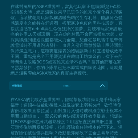
在冰封萬里的ASKA世界裡，當其他玩家正焦頭爛額狂砍松
樹補柴火時，總是溫暖效果早已讓你的維京小隊化身人形暖
爐。這項被老鳥玩家戲稱溫暖光環的生存利器，能讓角色體
感溫度永久維持在舒適圈，搭配寒冷免疫的黑科技設定，直
接跳過感冒debuff與生命值狂掉的噩夢。對硬核玩家來說最
痛的冬季10天循環期，現在你的村民不會再當摸魚大師，從
採集纖維到建造長船都能火力全開。想像在暴風雪中追擊傳
說雪狐時不用邊跑邊發抖，血月入侵迎戰骷髏騎士團時還能
保持滿血戰力，這種爽度爆表的體驗讓新手村直接變成效率
王國。重點是完全不用砸資源在裁縫工坊煉金術，省下來的
時間拿去攻略BOSS或蓋維京殿堂不香嗎？當其他部落在寒
冬瑟瑟發抖，你的小隊早已把冰原當成自家後花園，這就是
總是溫暖帶給ASKA玩家的真實生存優勢。
輕鬆擊殺
Num 7
在ASKA的北歐沙盒世界裡，輕鬆擊殺功能簡直是手殘玩家
福音！這招神技啟動後敵人就像被套上弱智buff，砍怪時傷
害倍增效果直接拉滿，面對血月入侵時成群維京戰士根本不
用開自動鎖血，一擊必殺的爽快感讓清怪效率爆表。想爆裝
打BOSS卻卡在練武器熟練度？用這招直接無痛肝進度，砍
石頭怪像切西瓜般流暢，技能經驗條狂跳根本停不下來。洞
窟探險怕被骷髏兵圍毆？啟動後斧頭砍下去全是暴擊特效，