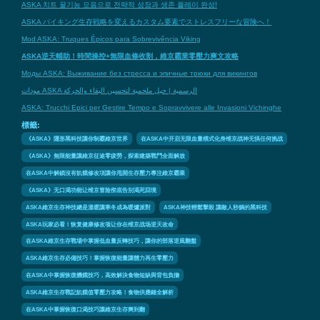
ASKA 치트 꿀기능 모음으로 전략적 성장과 생존 플레이 완성!
ASKA バイキング生存戦略を変えるカスタム要素でストレスフリーな冒険へ！
Mod ASKA: Truques Épicos para Sobrevivência Viking
ASKA逆天輔助！時間操控+無限血條收割，維京霸業零壓力爽文攻略
Моды ASKA: Выживание без стресса и эпичные трюки для викингов
مودات ASKA الرسمية | حيل ملحمية لتحسين البقاء والحركة
ASKA: Trucchi Epici per Gestire Tempo e Sopravvivere alle Invasioni Vichinghe
標籤:
《ASKA》隱形黑科技讓你制霸維京世界
在ASKA中开启无限血量模式化身维京战神无惧任何挑战
《ASKA》無限能量讓維京征途零疲勞，探索建築戰鬥全面解放
在ASKA中解鎖沒有飢餓修改項讓你甩開生存壓力專注維京霸業
《ASKA》无口渴功能让维京冒险彻底告别渴死囧境
ASKA維京生存神技總是溫暖讓寒冬成為暖爐派對
ASKA神技輕鬆擊殺 讓敵人秒躺的黑科技
ASKA玩家必看！恢复健康修改项让你在维京战场逆天改命
在ASKA維京生存戰場中掌握低血量反轉技巧，讓你的部落逆風翻盤
ASKA維京生存必備技巧！掌握恢復能量讓體力再生零壓力
在ASKA中掌握恢復饑餓技巧，高效解決食物短缺與背包負擔
ASKA維京生存戰記飢餓值零壓力攻略！食物供應鏈全解析
在ASKA中掌握恢復口渴技巧讓維京生存爽到翻