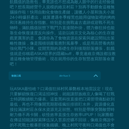
飢餓值的急救包，畢竟誰也不想成為敵人眼中的行走经验值
吧？想長期經營千人規模的維京村莊？別再手動餵食這種無
腦操作啦！快用自動化食物生產鏈，讓獵人小屋和漁夫小屋
24小時爆肝產出，就算遭遇冬季糧荒也能用儲物架裡的烤肉
和洋蔥維持生存指數。特別是在挑戰遠古遺跡或迎戰不死生
物時，滿飢餓值狀態下戰鬥力直接開外掛，體力條狂掉也能
靠生命恢復速度反向操作。這款以維京文化為核心的生存遊
戲更厲害的是，會讓你為了食物資源在探索與建設間玩出策
略性微操，像是囤積胡蘿蔔應對風暴季，或是用高營養肉類
強化戰鬥小隊。從開荒期的基礎生存到後期部落擴張，飢餓
值就是你稱霸ASKA世界的隱藏buff，畢竟連維京傳說都沒教
過這種食物管理藝術，現在就用你的生存智慧改寫部落命運
吧！
恢復口渴
Alt+Num 5
玩ASKA最怕啥？口渴值狂掉村民暴斃根本地雷設定！現在
只要解鎖恢復口渴這招神技，就能讓部族維京人像喝了狂戰
士特調般續航力爆表。這套黑科技直接把口渴管理痛點砍到
最低，再也不用像開荒期那樣瘋狂排班盯水井，資源優化直
接拉滿讓村莊永保水資源充足狀態。特別是帶隊突襲敵營時
耐力條不再卡關，砍怪效率直接生存效率UPUP！玩家圈都
在傳這招能讓探索隊伍深入苔原挖礦不回頭，像維京傳說中
的不死戰士般暴肝採集鐵礦。晚上村民守夜時口渴值也不會