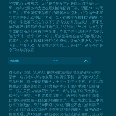
的技能点流失焦虑。无论是单刷副本还是跟三狗党联机开
黑，都能把更多精力放在规划部落防御工事、调配NPC村民
生产力，甚至研究出颠覆性的建筑布局流派。特别适合那些
想专注体验北欧神话世界观，却不想被生存机制劝退的社畜
玩家，毕竟谁不想在午夜下班后痛快砍杀几波敌人，而不是
被狼群咬到凌晨两点重练角色呢？这种玩法升级让探索程序
生成的隐秘洞窟变得更有乐趣，毕竟当你可以随意尝试高风
险战术时，整个《ASKA》的开放世界都会变成你的维京传
说舞台。记住在联机时开启这个模式，让你的队友见识什么
叫真正的开无双，毕竟在冰封大陆上，最强的不是装备而是
永不停歇的战意！
無限能量
Num 3
維京生存遊戲《ASKA》的無限能量機制簡直是硬核玩家的
福音！這項特殊功能徹底甩掉疲勞值限制，讓你衝刺狩獵、
狂暴砍殺、爆肝蓋房都能火力全開根本停不下來。在這片隨
機生成的北歐荒野裡，體力條原本是卡住新手的頭號絆腳
石，現在只要裝備無限體力buff，就能像嗑了狂戰士蘑菇一
樣全程開無雙。早期資源荒漠期不用再被體力條卡住節奏，
砍樹挖礦收集巨人血都能無間斷作業，蓋工坊建防禦工事的
效率直接翻倍。戰鬥時閃避突刺連招再也不會突然氣喘吁
吁，面對狼群圍攻或敵對部落突襲都能秀翻天。最爽的是不
用像普通玩家那樣動不動就要烤肉補給或躺床回能，這波零