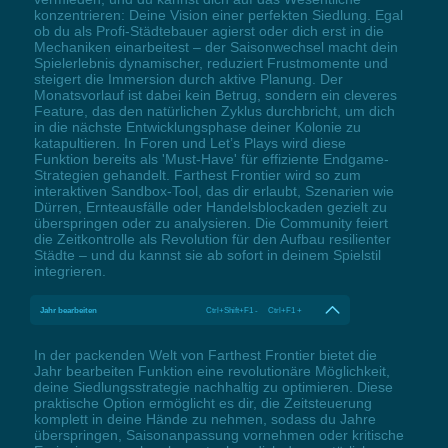
konzentrieren: Deine Vision einer perfekten Siedlung. Egal
ob du als Profi-Städtebauer agierst oder dich erst in die
Mechaniken einarbeitest – der Saisonwechsel macht dein
Spielerlebnis dynamischer, reduziert Frustmomente und
steigert die Immersion durch aktive Planung. Der
Monatsvorlauf ist dabei kein Betrug, sondern ein cleveres
Feature, das den natürlichen Zyklus durchbricht, um dich
in die nächste Entwicklungsphase deiner Kolonie zu
katapultieren. In Foren und Let’s Plays wird diese
Funktion bereits als 'Must-Have' für effiziente Endgame-
Strategien gehandelt. Farthest Frontier wird so zum
interaktiven Sandbox-Tool, das dir erlaubt, Szenarien wie
Dürren, Ernteausfälle oder Handelsblockaden gezielt zu
überspringen oder zu analysieren. Die Community feiert
die Zeitkontrolle als Revolution für den Aufbau resilienter
Städte – und du kannst sie ab sofort in deinem Spielstil
integrieren.
Jahr bearbeiten
Ctrl+Shift+F1 - Ctrl+F1 +
In der packenden Welt von Farthest Frontier bietet die
Jahr bearbeiten Funktion eine revolutionäre Möglichkeit,
deine Siedlungsstrategie nachhaltig zu optimieren. Diese
praktische Option ermöglicht es dir, die Zeitsteuerung
komplett in deine Hände zu nehmen, sodass du Jahre
überspringen, Saisonanpassung vornehmen oder kritische