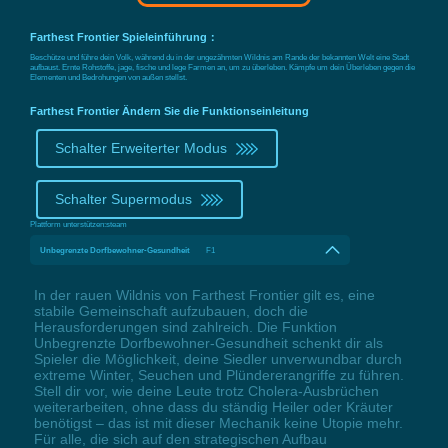
Farthest Frontier Spieleinführung：
Beschütze und führe dein Volk, während du in der ungezähmten Wildnis am Rande der bekannten Welt eine Stadt
aufbaust. Ernte Rohstoffe, jage, fische und lege Farmen an, um zu überleben. Kämpfe um dein Überleben gegen die
Elementen und Bedrohungen von außen stellst.
Farthest Frontier Ändern Sie die Funktionseinleitung
Schalter Erweiterter Modus
Schalter Supermodus
Plattform unterstützen:
steam
Unbegrenzte Dorfbewohner-Gesundheit
F1
In der rauen Wildnis von Farthest Frontier gilt es, eine
stabile Gemeinschaft aufzubauen, doch die
Herausforderungen sind zahlreich. Die Funktion
Unbegrenzte Dorfbewohner-Gesundheit schenkt dir als
Spieler die Möglichkeit, deine Siedler unverwundbar durch
extreme Winter, Seuchen und Plündererangriffe zu führen.
Stell dir vor, wie deine Leute trotz Cholera-Ausbrüchen
weiterarbeiten, ohne dass du ständig Heiler oder Kräuter
benötigst – das ist mit dieser Mechanik keine Utopie mehr.
Für alle, die sich auf den strategischen Aufbau