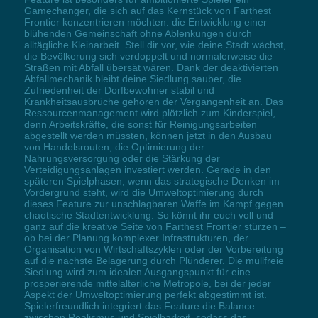
Gamechanger, die sich auf das Kernstück von Farthest
Frontier konzentrieren möchten: die Entwicklung einer
blühenden Gemeinschaft ohne Ablenkungen durch
alltägliche Kleinarbeit. Stell dir vor, wie deine Stadt wächst,
die Bevölkerung sich verdoppelt und normalerweise die
Straßen mit Abfall übersät wären. Dank der deaktivierten
Abfallmechanik bleibt deine Siedlung sauber, die
Zufriedenheit der Dorfbewohner stabil und
Krankheitsausbrüche gehören der Vergangenheit an. Das
Ressourcenmanagement wird plötzlich zum Kinderspiel,
denn Arbeitskräfte, die sonst für Reinigungsarbeiten
abgestellt werden müssten, können jetzt in den Ausbau
von Handelsrouten, die Optimierung der
Nahrungsversorgung oder die Stärkung der
Verteidigungsanlagen investiert werden. Gerade in den
späteren Spielphasen, wenn das strategische Denken im
Vordergrund steht, wird die Umweltoptimierung durch
dieses Feature zur unschlagbaren Waffe im Kampf gegen
chaotische Stadtentwicklung. So könnt ihr euch voll und
ganz auf die kreative Seite von Farthest Frontier stürzen –
ob bei der Planung komplexer Infrastrukturen, der
Organisation von Wirtschaftszyklen oder der Vorbereitung
auf die nächste Belagerung durch Plünderer. Die müllfreie
Siedlung wird zum idealen Ausgangspunkt für eine
prosperierende mittelalterliche Metropole, bei der jeder
Aspekt der Umweltoptimierung perfekt abgestimmt ist.
Spielerfreundlich integriert das Feature die Balance
zwischen Realismus und Spielbarkeit, sodass das