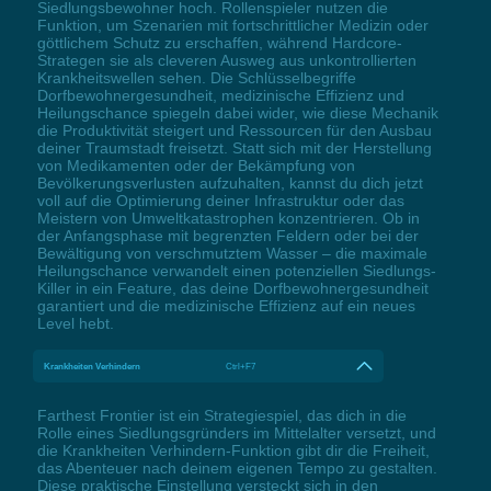
Siedlungsbewohner hoch. Rollenspieler nutzen die
Funktion, um Szenarien mit fortschrittlicher Medizin oder
göttlichem Schutz zu erschaffen, während Hardcore-
Strategen sie als cleveren Ausweg aus unkontrollierten
Krankheitswellen sehen. Die Schlüsselbegriffe
Dorfbewohnergesundheit, medizinische Effizienz und
Heilungschance spiegeln dabei wider, wie diese Mechanik
die Produktivität steigert und Ressourcen für den Ausbau
deiner Traumstadt freisetzt. Statt sich mit der Herstellung
von Medikamenten oder der Bekämpfung von
Bevölkerungsverlusten aufzuhalten, kannst du dich jetzt
voll auf die Optimierung deiner Infrastruktur oder das
Meistern von Umweltkatastrophen konzentrieren. Ob in
der Anfangsphase mit begrenzten Feldern oder bei der
Bewältigung von verschmutztem Wasser – die maximale
Heilungschance verwandelt einen potenziellen Siedlungs-
Killer in ein Feature, das deine Dorfbewohnergesundheit
garantiert und die medizinische Effizienz auf ein neues
Level hebt.
Krankheiten Verhindern
Ctrl+F7
Farthest Frontier ist ein Strategiespiel, das dich in die
Rolle eines Siedlungsgründers im Mittelalter versetzt, und
die Krankheiten Verhindern-Funktion gibt dir die Freiheit,
das Abenteuer nach deinem eigenen Tempo zu gestalten.
Diese praktische Einstellung versteckt sich in den