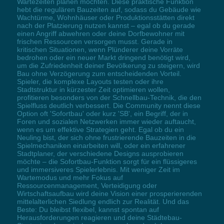
Wartezeiten planen möchten. Diese praktische Funktion
hebt die regulären Bauzeiten auf, sodass du Gebäude wie
Wachtürme, Wohnhäuser oder Produktionsstätten direkt
nach der Platzierung nutzen kannst – egal ob du gerade
einen Angriff abwehren oder deine Dorfbewohner mit
frischen Ressourcen versorgen musst. Gerade in
kritischen Situationen, wenn Plünderer deine Vorräte
bedrohen oder ein neuer Markt dringend benötigt wird,
um die Zufriedenheit deiner Bevölkerung zu steigern, wird
Bau ohne Verzögerung zum entscheidenden Vorteil.
Spieler, die komplexe Layouts testen oder ihre
Stadtstruktur in kürzester Zeit optimieren wollen,
profitieren besonders von der Schnellbau-Technik, die den
Spielfluss deutlich verbessert. Die Community nennt diese
Option oft 'Sofortbau' oder kurz 'SB', ein Begriff, der in
Foren und sozialen Netzwerken immer wieder auftaucht,
wenn es um effektive Strategien geht. Egal ob du ein
Neuling bist, der sich ohne frustrierende Bauzeiten in die
Spielmechaniken einarbeiten will, oder ein erfahrener
Stadtplaner, der verschiedene Designs ausprobieren
möchte – die Sofortbau-Funktion sorgt für ein flüssigeres
und immersiveres Spielerlebnis. Mit weniger Zeit im
Wartemodus und mehr Fokus auf
Ressourcenmanagement, Verteidigung oder
Wirtschaftsaufbau wird deine Vision einer prosperierenden
mittelalterlichen Siedlung endlich zur Realität. Und das
Beste: Du bleibst flexibel, kannst spontan auf
Herausforderungen reagieren und deine Städtebau-