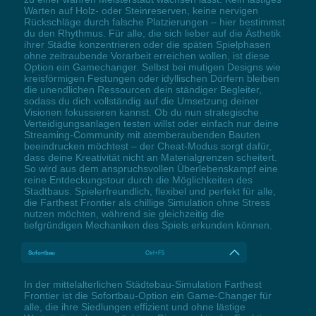
Warten auf Holz- oder Steinreserven, keine nervigen
Rückschläge durch falsche Platzierungen – hier bestimmst
du den Rhythmus. Für alle, die sich lieber auf die Ästhetik
ihrer Städte konzentrieren oder die späten Spielphasen
ohne zeitraubende Vorarbeit erreichen wollen, ist diese
Option ein Gamechanger. Selbst bei mutigen Designs wie
kreisförmigen Festungen oder idyllischen Dörfern bleiben
die unendlichen Ressourcen dein ständiger Begleiter,
sodass du dich vollständig auf die Umsetzung deiner
Visionen fokussieren kannst. Ob du nun strategische
Verteidigungsanlagen testen willst oder einfach nur deine
Streaming-Community mit atemberaubenden Bauten
beeindrucken möchtest – der Cheat-Modus sorgt dafür,
dass deine Kreativität nicht an Materialgrenzen scheitert.
So wird aus dem anspruchsvollen Überlebenskampf eine
reine Entdeckungstour durch die Möglichkeiten des
Stadtbaus. Spielerfreundlich, flexibel und perfekt für alle,
die Farthest Frontier als chillige Simulation ohne Stress
nutzen möchten, während sie gleichzeitig die
tiefgründigen Mechaniken des Spiels erkunden können.
Sofortbau
Ctrl+F5
In der mittelalterlichen Städtebau-Simulation Farthest
Frontier ist die Sofortbau-Option ein Game-Changer für
alle, die ihre Siedlungen effizient und ohne lästige