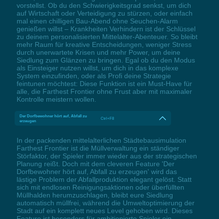
vorstellst. Ob du den Schwierigkeitsgrad senkst, um dich
auf Wirtschaft oder Verteidigung zu stürzen, oder einfach
mal einen chilligen Bau-Abend ohne Seuchen-Alarm
genießen willst – Krankheiten Verhindern ist der Schlüssel
zu deinem personalisierten Mittelalter-Abenteuer. So bleibt
mehr Raum für kreative Entscheidungen, weniger Stress
durch unerwartete Krisen und mehr Power, um deine
Siedlung zum Glänzen zu bringen. Egal ob du den Modus
als Einsteiger nutzen willst, um dich in das komplexe
System einzufinden, oder als Profi deine Strategie
feintunen möchtest: Diese Funktion ist ein Must-Have für
alle, die Farthest Frontier ohne Frust aber mit maximaler
Kontrolle meistern wollen.
Der Dorfbewohner hört auf, Abfall zu
Ctrl+F8
erzeugen
In der packenden mittelalterlichen Städtebausimulation
Farthest Frontier ist die Müllverwaltung ein ständiger
Störfaktor, der Spieler immer wieder aus der strategischen
Planung reißt. Doch mit dem cleveren Feature 'Der
Dorfbewohner hört auf, Abfall zu erzeugen' wird das
lästige Problem der Abfallproduktion elegant gelöst. Statt
sich mit endlosen Reinigungsaktionen oder überfüllten
Müllhalden herumzuschlagen, bleibt eure Siedlung
automatisch müllfrei, während die Umweltoptimierung der
Stadt auf ein komplett neues Level gehoben wird. Dieses
Feature ist besonders für ambitionierte Spieler ein