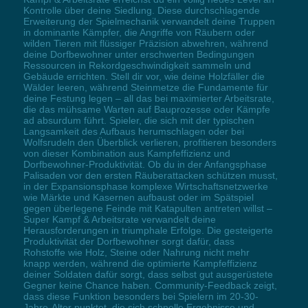
Kontrolle über deine Siedlung. Diese durchschlagende
Erweiterung der Spielmechanik verwandelt deine Truppen
in dominante Kämpfer, die Angriffe von Räubern oder
wilden Tieren mit flüssiger Präzision abwehren, während
deine Dorfbewohner unter erschwerten Bedingungen
Ressourcen in Rekordgeschwindigkeit sammeln und
Gebäude errichten. Stell dir vor, wie deine Holzfäller die
Wälder leeren, während Steinmetze die Fundamente für
deine Festung legen – all das bei maximierter Arbeitsrate,
die das mühsame Warten auf Bauprozesse oder Kämpfe
ad absurdum führt. Spieler, die sich mit der typischen
Langsamkeit des Aufbaus herumschlagen oder bei
Wolfsrudeln den Überblick verlieren, profitieren besonders
von dieser Kombination aus Kampfeffizienz und
Dorfbewohner-Produktivität. Ob du in der Anfangsphase
Palisaden vor den ersten Räuberattacken schützen musst,
in der Expansionsphase komplexe Wirtschaftsnetzwerke
wie Märkte und Kasernen aufbaust oder im Spätspiel
gegen überlegene Feinde mit Katapulten antreten willst –
Super Kampf & Arbeitsrate verwandelt deine
Herausforderungen in triumphale Erfolge. Die gesteigerte
Produktivität der Dorfbewohner sorgt dafür, dass
Rohstoffe wie Holz, Steine oder Nahrung nicht mehr
knapp werden, während die optimierte Kampfeffizienz
deiner Soldaten dafür sorgt, dass selbst gut ausgerüstete
Gegner keine Chance haben. Community-Feedback zeigt,
dass diese Funktion besonders bei Spielern im 20-30-
Jahre-Alter punktet, die sich schnelle Ergebnisse und