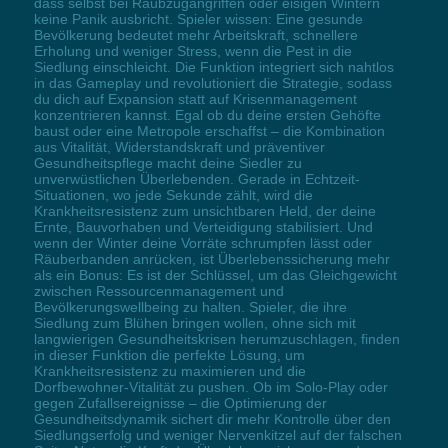
dass selbst bei Raubzugangriffen oder eisigen Wintern
keine Panik ausbricht. Spieler wissen: Eine gesunde
Bevölkerung bedeutet mehr Arbeitskraft, schnellere
Erholung und weniger Stress, wenn die Pest in die
Siedlung einschleicht. Die Funktion integriert sich nahtlos
in das Gameplay und revolutioniert die Strategie, sodass
du dich auf Expansion statt auf Krisenmanagement
konzentrieren kannst. Egal ob du deine ersten Gehöfte
baust oder eine Metropole erschaffst – die Kombination
aus Vitalität, Widerstandskraft und präventiver
Gesundheitspflege macht deine Siedler zu
unverwüstlichen Überlebenden. Gerade in Echtzeit-
Situationen, wo jede Sekunde zählt, wird die
Krankheitsresistenz zum unsichtbaren Held, der deine
Ernte, Bauvorhaben und Verteidigung stabilisiert. Und
wenn der Winter deine Vorräte schrumpfen lässt oder
Räuberbanden anrücken, ist Überlebenssicherung mehr
als ein Bonus: Es ist der Schlüssel, um das Gleichgewicht
zwischen Ressourcenmanagement und
Bevölkerungswellbeing zu halten. Spieler, die ihre
Siedlung zum Blühen bringen wollen, ohne sich mit
langwierigen Gesundheitskrisen herumzuschlagen, finden
in dieser Funktion die perfekte Lösung, um
Krankheitsresistenz zu maximieren und die
Dorfbewohner-Vitalität zu pushen. Ob im Solo-Play oder
gegen Zufallsereignisse – die Optimierung der
Gesundheitsdynamik sichert dir mehr Kontrolle über den
Siedlungserfolg und weniger Nervenkitzel auf der falschen