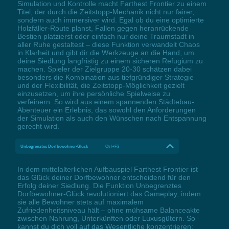
Simulation und Kontrolle macht Farthest Frontier zu einem
Titel, der durch die Zeitstopp-Mechanik nicht nur fairer,
sondern auch immersiver wird. Egal ob du eine optimierte
Holzfäller-Route planst, Fallen gegen heranrückende
Bestien platzierst oder einfach nur deine Traumstadt in
aller Ruhe gestaltest – diese Funktion verwandelt Chaos
in Klarheit und gibt dir die Werkzeuge an die Hand, um
deine Siedlung langfristig zu einem sicheren Refugium zu
machen. Spieler der Zielgruppe 20-30 schätzen dabei
besonders die Kombination aus tiefgründiger Strategie
und der Flexibilität, die Zeitstopp-Möglichkeit gezielt
einzusetzen, um ihre persönliche Spielweise zu
verfeinern. So wird aus einem spannenden Städtebau-
Abenteuer ein Erlebnis, das sowohl den Anforderungen
der Simulation als auch den Wünschen nach Entspannung
gerecht wird.
Unbegrenztes Dorfbewohner-Glück
Ctrl+F3
In dem mittelalterlichen Aufbauspiel Farthest Frontier ist
das Glück deiner Dorfbewohner entscheidend für den
Erfolg deiner Siedlung. Die Funktion Unbegrenztes
Dorfbewohner-Glück revolutioniert das Gameplay, indem
sie alle Bewohner stets auf maximalem
Zufriedenheitsniveau hält – ohne mühsame Balanceakte
zwischen Nahrung, Unterkünften oder Luxusgütern. So
kannst du dich voll auf das Wesentliche konzentrieren: