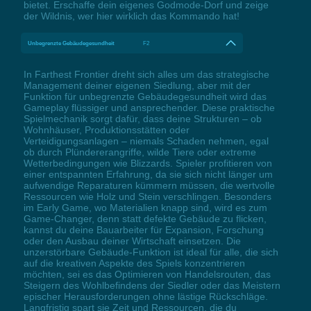
bietet. Erschaffe dein eigenes Godmode-Dorf und zeige
der Wildnis, wer hier wirklich das Kommando hat!
Unbegrenzte Gebäudegesundheit
F2
In Farthest Frontier dreht sich alles um das strategische
Management deiner eigenen Siedlung, aber mit der
Funktion für unbegrenzte Gebäudegesundheit wird das
Gameplay flüssiger und ansprechender. Diese praktische
Spielmechanik sorgt dafür, dass deine Strukturen – ob
Wohnhäuser, Produktionsstätten oder
Verteidigungsanlagen – niemals Schaden nehmen, egal
ob durch Plündererangriffe, wilde Tiere oder extreme
Wetterbedingungen wie Blizzards. Spieler profitieren von
einer entspannten Erfahrung, da sie sich nicht länger um
aufwendige Reparaturen kümmern müssen, die wertvolle
Ressourcen wie Holz und Stein verschlingen. Besonders
im Early Game, wo Materialien knapp sind, wird es zum
Game-Changer, denn statt defekte Gebäude zu flicken,
kannst du deine Bauarbeiter für Expansion, Forschung
oder den Ausbau deiner Wirtschaft einsetzen. Die
unzerstörbare Gebäude-Funktion ist ideal für alle, die sich
auf die kreativen Aspekte des Spiels konzentrieren
möchten, sei es das Optimieren von Handelsrouten, das
Steigern des Wohlbefindens der Siedler oder das Meistern
epischer Herausforderungen ohne lästige Rückschläge.
Langfristig spart sie Zeit und Ressourcen, die du