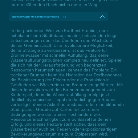
eurem blühenden Reich nichts mehr im Weg!
Brunnenwasser mit Schneller Auffüllung
F8
In der packenden Welt von Farthest Frontier, dem
mittelalterlichen Städtebausimulator, entscheiden kluge
Entscheidungen über das Überleben und Wachstum
deiner Gemeinschaft. Eine revolutionäre Möglichkeit,
deine Strategie zu verbessern, ist das Feature für
Brunnenwasser mit schneller Auffüllung, das deine
Wasserauffüllungsroutinen komplett neu definiert. Spieler,
die sich mit der Herausforderung von begrenzten
Ressourcen herumschlagen, kennen das Problem: Ein
trockener Brunnen kann die Hydration der Dorfbewohner,
die Bewässerung der Felder oder die Produktion in
Gebäuden wie Bäckereien und Brauereien gefährden. Mit
dieser Innovation wird das Brunnenmanagement zum
Kinderspiel, denn die Wasserauffüllung erfolgt jetzt
deutlich dynamischer – egal ob du dich gegen Räuber
verteidigst, deinen Ackerbau ausbaust oder eine blühende
Stadt planst. Gerade auf Karten mit extremen
Bedingungen wie den ariden Hochländern wird
Ressourcennachhaltigkeit zum Schlüssel für deinen
Erfolg, und dieses Feature stellt sicher, dass dein
Wasserbedarf auch bei Feuern oder explosionsartigem
Bevölkerungswachstum nie zum Stolperstein wird.