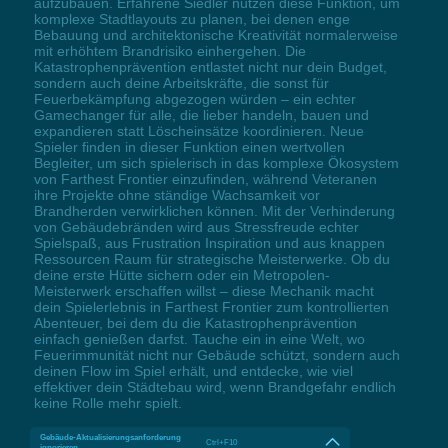
aufzubauen. Erfahrene Siedler nutzen diese Funktion, um
komplexe Stadtlayouts zu planen, bei denen enge
Bebauung und architektonische Kreativität normalerweise
mit erhöhtem Brandrisiko einhergehen. Die
Katastrophenprävention entlastet nicht nur dein Budget,
sondern auch deine Arbeitskräfte, die sonst für
Feuerbekämpfung abgezogen würden – ein echter
Gamechanger für alle, die lieber handeln, bauen und
expandieren statt Löscheinsätze koordinieren. Neue
Spieler finden in dieser Funktion einen wertvollen
Begleiter, um sich spielerisch in das komplexe Ökosystem
von Farthest Frontier einzufinden, während Veteranen
ihre Projekte ohne ständige Wachsamkeit vor
Brandherden verwirklichen können. Mit der Verhinderung
von Gebäudebränden wird aus Stressfreude echter
Spielspaß, aus Frustration Inspiration und aus knappen
Ressourcen Raum für strategische Meisterwerke. Ob du
deine erste Hütte sichern oder ein Metropolen-
Meisterwerk erschaffen willst – diese Mechanik macht
dein Spielerlebnis in Farthest Frontier zum kontrollierten
Abenteuer, bei dem du die Katastrophenprävention
einfach genießen darfst. Tauche ein in eine Welt, wo
Feuerimmunität nicht nur Gebäude schützt, sondern auch
deinen Flow im Spiel erhält, und entdecke, wie viel
effektiver dein Städtebau wird, wenn Brandgefahr endlich
keine Rolle mehr spielt.
Gebäude-Aktualisierungsanforderung
Ctrl+F10
ignorieren