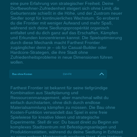
eine pure Erfahrung von strategischer Freiheit. Deine
Dorfbewohner-Zufriedenheit steigert sich ohne Limit, die
Geburtenrate schießt in die Höhe, und der Zustrom neuer
Siedler sorgt für kontinuierliches Wachstum. So eroberst
du die Frontier mit weniger Aufwand und mehr Spaß,
während sich deine Siedlungsprospérität organisch
entfaltet und du dich ganz auf das Erschaffen, Kämpfen
und Erkunden konzentrieren kannst. Die Spieloptimierung
durch diese Mechanik macht Farthest Frontier
zugänglicher denn je – ob für Casual-Builder oder
Hardcore-Strategen, die ihre Stadt ohne
Zufriedenheitsprobleme in neue Dimensionen führen
wollen.
Bau ohne Kosten
Ctrl+F4
Farthest Frontier ist bekannt für seine tiefgründige
Kombination aus Stadtplanung und
Ressourcenmanagement, aber manchmal willst du
einfach durchstarten, ohne dich durch endlose
Materialsammlung kämpfen zu müssen. Die Bau ohne
Kosten-Funktion verwandelt das Spiel in eine freie
Spielwiese für kreative Ideen und strategische
Experimente. Stell dir vor: Du baust direkt zu Beginn ein
komplexes Stadtzentrum mit Befestigungsanlagen und
Produktionsstätten, während du deine Siedlung in Echtzeit
zu einer wahren Meisterstadt wachsen lässt. Kein lästiges