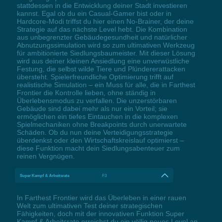
stattdessen in die Entwicklung deiner Stadt investieren
kannst. Egal ob du ein Casual-Gamer bist oder in
Hardcore-Modi triffst du hier einen No-Brainer, der deine
Strategie auf das nächste Level hebt. Die Kombination
aus unbegrenzter Gebäudegesundheit und natürlicher
Abnutzungssimulation wird so zum ultimativen Werkzeug
für ambitionierte Siedlungsbaumeister. Mit dieser Lösung
wird aus deiner kleinen Ansiedlung eine unverwüstliche
Festung, die selbst wilde Tiere und Plündererattacken
übersteht. Spielerfreundliche Optimierung trifft auf
realistische Simulation – ein Muss für alle, die in Farthest
Frontier die Kontrolle lieben, ohne ständig in
Überlebensmodus zu verfallen. Die unzerstörbaren
Gebäude sind dabei mehr als nur ein Vorteil; sie
ermöglichen ein tiefes Eintauchen in die komplexen
Spielmechaniken ohne Breakpoints durch unerwartete
Schäden. Ob du nun deine Verteidigungsstrategie
überdenkst oder den Wirtschaftskreislauf optimierst –
diese Funktion macht dein Siedlungsabenteuer zum
reinen Vergnügen.
Super Kampf & Arbeitsrate
F3
In Farthest Frontier wird das Überleben in einer rauen
Welt zum ultimativen Test deiner strategischen
Fähigkeiten, doch mit der innovativen Funktion Super
Kampf & Arbeitsrate erreichst du ein völlig neues Level an