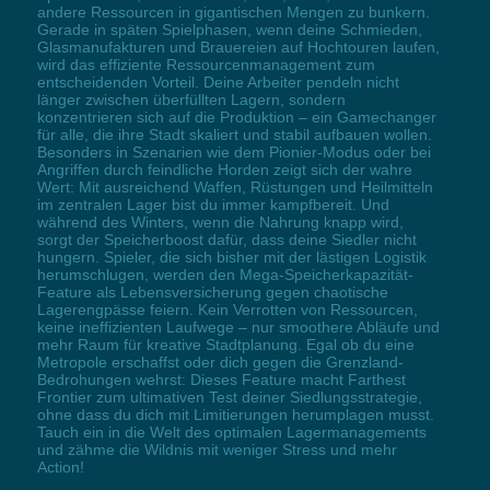
andere Ressourcen in gigantischen Mengen zu bunkern.
Gerade in späten Spielphasen, wenn deine Schmieden,
Glasmanufakturen und Brauereien auf Hochtouren laufen,
wird das effiziente Ressourcenmanagement zum
entscheidenden Vorteil. Deine Arbeiter pendeln nicht
länger zwischen überfüllten Lagern, sondern
konzentrieren sich auf die Produktion – ein Gamechanger
für alle, die ihre Stadt skaliert und stabil aufbauen wollen.
Besonders in Szenarien wie dem Pionier-Modus oder bei
Angriffen durch feindliche Horden zeigt sich der wahre
Wert: Mit ausreichend Waffen, Rüstungen und Heilmitteln
im zentralen Lager bist du immer kampfbereit. Und
während des Winters, wenn die Nahrung knapp wird,
sorgt der Speicherboost dafür, dass deine Siedler nicht
hungern. Spieler, die sich bisher mit der lästigen Logistik
herumschlugen, werden den Mega-Speicherkapazität-
Feature als Lebensversicherung gegen chaotische
Lagerengpässe feiern. Kein Verrotten von Ressourcen,
keine ineffizienten Laufwege – nur smoothere Abläufe und
mehr Raum für kreative Stadtplanung. Egal ob du eine
Metropole erschaffst oder dich gegen die Grenzland-
Bedrohungen wehrst: Dieses Feature macht Farthest
Frontier zum ultimativen Test deiner Siedlungsstrategie,
ohne dass du dich mit Limitierungen herumplagen musst.
Tauch ein in die Welt des optimalen Lagermanagements
und zähme die Wildnis mit weniger Stress und mehr
Action!