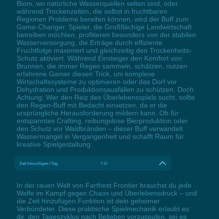
Biom, wo natürliche Wasserquellen selten sind, oder
während Trockenzeiten, die selbst in fruchtbaren
Regionen Probleme bereiten können, wird der Buff zum
Game-Changer. Spieler, die Großflächige Landwirtschaft
betreiben möchten, profitieren besonders von der stabilen
Wasserversorgung, die Erträge durch effiziente
Fruchtfolge maximiert und gleichzeitig den Trockenheits-
Schutz aktiviert. Während Einsteiger den Komfort von
Brunnen, die immer Regen sammeln, schätzen, nutzen
erfahrene Gamer diesen Trick, um komplexe
Wirtschaftssysteme zu optimieren oder das Dorf vor
Dehydration und Produktionsausfällen zu schützen. Doch
Achtung: Wer den Reiz des Überlebensspiels sucht, sollte
den Regen-Buff mit Bedacht einsetzen, da er die
ursprüngliche Herausforderung mildern kann. Ob für
entspanntes Crafting, reibungslose Bierproduktion oder
den Schutz vor Waldbränden – dieser Buff verwandelt
Wassermangel in Vergangenheit und schafft Raum für
kreative Spielgestaltung.
Zeit hinzufügen / Tag
F10
In der rauen Welt von Farthest Frontier brauchst du jede
Waffe im Kampf gegen Chaos und Überlebensdruck – und
die Zeit hinzufügen Funktion ist dein geheimer
Verbündeter. Diese praktische Spielmechanik erlaubt es
dir, den Tageszyklus nach Belieben vorzuspulen, sei es