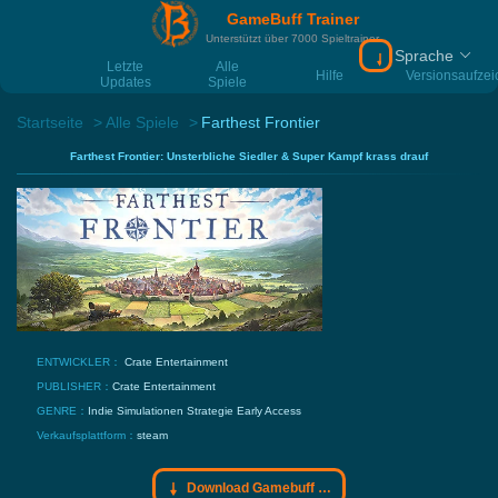
GameBuff Trainer
Unterstützt über 7000 Spieltrainer
Sprache
Download Gamebu
Letzte
Alle
Hilfe
Versionsaufze
Updates
Spiele
Startseite
Alle Spiele
Farthest Frontier
Farthest Frontier: Unsterbliche Siedler & Super Kampf krass drauf
ENTWICKLER：
Crate Entertainment
PUBLISHER：
Crate Entertainment
GENRE：
Indie
Simulationen
Strategie
Early Access
Verkaufsplattform：
steam
Download Gamebuff Trainer