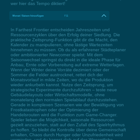
wer hier das Tempo diktiert!
Monat / Saison hinzufügen
F11
In Farthest Frontier entscheiden Jahreszeiten und
Ressourcenzyklen über den Erfolg deiner Siedlung. Die
praktische Zeitsprung-Funktion gibt dir die Macht, den
Kalender zu manipulieren, ohne lästige Wartezeiten
hinnehmen zu müssen. Ob du als erfahrener Städteplaner
oder ambitionierter Newcomer spielst: Mit dem
Saisonwechsel springst du direkt in die ideale Phase für
Anbau, Ernte oder Vorbereitung auf extreme Wetterlagen.
Wenn der Winter deine Vorräte dezimiert oder der
Sommer die Felder austrocknet, rettet dich der
Monatsvorlauf in milde Zeiten, wo du die Produktion
wieder ankurbeln kannst. Nutze den Zeitsprung, um
strategische Experimente durchzuführen – teste neue
Gebäudelayouts oder Wirtschaftsmodelle, ohne
monatelang den normalen Spielablauf durchzustehen.
Gerade in komplexen Szenarien wie der Bewältigung von
Frostkatastrophen oder der Optimierung der
Handelsrouten wird die Funktion zum Game-Changer.
Spieler lieben die Möglichkeit, saisonale Ressourcen
gezielt anzuziehen, statt auf den Zufall des Spielrhythmus
zu hoffen. So bleibt die Kontrolle über deine Gemeinschaft
erhalten, Chaos durch Hunger oder Unzufriedenheit wird
vermieden, und du kannst dich auf das Wesentliche