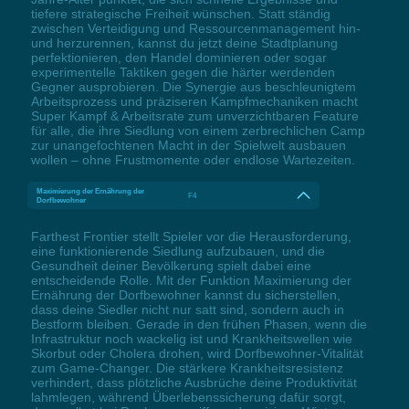
tiefere strategische Freiheit wünschen. Statt ständig
zwischen Verteidigung und Ressourcenmanagement hin-
und herzurennen, kannst du jetzt deine Stadtplanung
perfektionieren, den Handel dominieren oder sogar
experimentelle Taktiken gegen die härter werdenden
Gegner ausprobieren. Die Synergie aus beschleunigtem
Arbeitsprozess und präziseren Kampfmechaniken macht
Super Kampf & Arbeitsrate zum unverzichtbaren Feature
für alle, die ihre Siedlung von einem zerbrechlichen Camp
zur unangefochtenen Macht in der Spielwelt ausbauen
wollen – ohne Frustmomente oder endlose Wartezeiten.
Maximierung der Ernährung der
F4
Dorfbewohner
Farthest Frontier stellt Spieler vor die Herausforderung,
eine funktionierende Siedlung aufzubauen, und die
Gesundheit deiner Bevölkerung spielt dabei eine
entscheidende Rolle. Mit der Funktion Maximierung der
Ernährung der Dorfbewohner kannst du sicherstellen,
dass deine Siedler nicht nur satt sind, sondern auch in
Bestform bleiben. Gerade in den frühen Phasen, wenn die
Infrastruktur noch wackelig ist und Krankheitswellen wie
Skorbut oder Cholera drohen, wird Dorfbewohner-Vitalität
zum Game-Changer. Die stärkere Krankheitsresistenz
verhindert, dass plötzliche Ausbrüche deine Produktivität
lahmlegen, während Überlebenssicherung dafür sorgt,