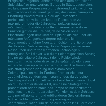
Ereignisse umgehen kannst, ohne dich dem natürlichen
Spielablauf zu unterwerfen. Gerade in Städtebauspielen,
wo langsame Progression oft frustrierend wirkt, wird hier
ein mächtiges Instrument geboten, das deine Gameplay-
Erfahrung transformiert. Ob du die Erntezeiten
perfektionieren willst, um knappe Ressourcen zu
maximieren, oder die Jahresmanipulation nutzen
möchtest, um Banditenangriffe zu vermeiden – diese
Funktion gibt dir die Freiheit, deine Vision ohne
Einschränkungen umzusetzen. Spieler, die sich über die
mühsame Anfangsphase ärgern oder endlich
experimentieren ohne Neustart möchten, profitieren von
der flexiblen Zeitsteuerung, die dir Zugang zu seltenen
Ressourcen und fortgeschrittenen Technologien
ermöglicht. Stell dir vor, wie du mit einem gezielten Sprung
in eine günstigere Jahreszeit deine Felder wieder
fruchtbar machst oder direkt in die späten Spielphasen
eintauchst, um epische Städte zu bauen. Die Kombination
aus strategischer Planung und dynamischer
Zeitmanipulation macht Farthest Frontier nicht nur
zugänglicher, sondern auch spannender, da du deine
Siedlung auf ein komplett neues Level heben kannst. Egal
ob du Content erstellen willst, um deine Strategien zu
präsentieren oder einfach das Tempo selbst bestimmen
möchtest – die Jahr bearbeiten Funktion ist dein Schlüssel
zu einer effizienteren und erfüllenderen Spielerfahrung.
Nutze die Macht der Saisonanpassung und
Jahresmanipulation, um deine Ziele schneller zu erreichen