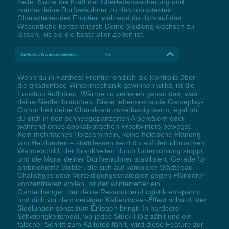
Seite. Nutze die Kraft der Überlebenssicherung und
mache deine Dorfbewohner zu den robustesten
Charakteren der Frontier, während du dich auf das
Wesentliche konzentrierst: Deine Siedlung wachsen zu
lassen, bis sie die beste aller Zeiten ist.
Aufhören, Wärme zu verlieren
F5
Wenn du in Farthest Frontier endlich die Kontrolle über
die gnadenlose Wintermechanik gewinnen willst, ist die
Funktion Aufhören, Wärme zu verlieren genau das, was
deine Siedler brauchen. Diese lebensrettende Gameplay-
Option hält deine Charaktere zuverlässig warm, egal ob
du dich in den schneegepanzerten Alpentälern oder
während eines apokalyptischen Frostwinters bewegst.
Kein mehrfaches Holzsammeln, keine hektische Planung
von Heizbauten – stattdessen setzt du auf den ultimativen
Wärmeschild, der Krankheiten durch Unterkühlung stoppt
und die Moral deiner Dorfbewohner stabilisiert. Gerade für
ambitionierte Builder, die sich auf komplexe Städtebau-
Challenges oder Verteidigungsstrategien gegen Plünderer
konzentrieren wollen, ist der Winterretter ein
Gamechanger, der deine Ressourcen-Logistik entspannt
und dich vor dem nervigen Kälteblocker-Effekt schützt, der
Siedlungen sonst zum Erliegen bringt. In hardcore
Schwierigkeitsmodi, wo jedes Stück Holz zählt und ein
falscher Schritt zum Kältetod führt, wird diese Feature zur