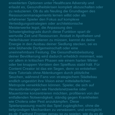
erweiterten Optionen unter Healthcare Adversity und
erlaubt es, Gesundheitskrisen komplett abzuschalten oder
zu reduzieren. Ob du als Neuling die Grundlagen des
Ressourcenmanagements lernen willst oder als
erfahrener Spieler den Fokus auf komplexe
Verteidigungsstrategien oder architektonische
Meisterwerke legst, die Anpassung des
Schwierigkeitsgrads durch diese Funktion spart dir
wertvolle Zeit und Ressourcen. Anstatt in Apotheken und
Heilerhäuser investieren zu müssen, kannst du deine
Energie in den Ausbau deiner Siedlung stecken, sei es
eine blühende Dorfgemeinschaft oder eine
uneinnehmbare Festung. Die Gesundheitsbelastung
deiner Bevölkerung wird dadurch erheblich minimiert, was
vor allem in kritischen Phasen wie einem harten Winter
oder bei knappen Vorräten den Spielfluss stabil hält. Für
Content Creator ist das ein Segen, denn so entstehen
klare Tutorials ohne Ablenkungen durch plötzliche
Seuchen, während Fans von strategischem Städtebau
endlich ungestört ihre Vision einer mittelalterlichen
Metropole verwirklichen können. Spieler, die sich auf
Herausforderungen wie Handelsnetzwerke oder
Mauertürme konzentrieren möchten, profitieren von der
entfallenden Notwendigkeit, ständig gegen Krankheiten
wie Cholera oder Pest anzukämpfen. Diese
Spielanpassung macht das Spiel zugänglicher, ohne die
tiefgründigen Mechaniken zu verwässern, und ermöglicht
es dir, Farthest Frontier genau so zu spielen, wie du es dir