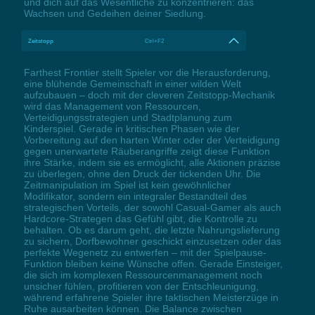
und dich auf das Wesentliche zu konzentrieren: das
Wachsen und Gedeihen deiner Siedlung.
Zeitstopp
Ctrl+F2
Farthest Frontier stellt Spieler vor die Herausforderung,
eine blühende Gemeinschaft in einer wilden Welt
aufzubauen – doch mit der cleveren Zeitstopp-Mechanik
wird das Management von Ressourcen,
Verteidigungsstrategien und Stadtplanung zum
Kinderspiel. Gerade in kritischen Phasen wie der
Vorbereitung auf den harten Winter oder der Verteidigung
gegen unerwartete Räuberangriffe zeigt diese Funktion
ihre Stärke, indem sie es ermöglicht, alle Aktionen präzise
zu überlegen, ohne den Druck der tickenden Uhr. Die
Zeitmanipulation im Spiel ist kein gewöhnlicher
Modifikator, sondern ein integraler Bestandteil des
strategischen Vorteils, der sowohl Casual-Gamer als auch
Hardcore-Strategen das Gefühl gibt, die Kontrolle zu
behalten. Ob es darum geht, die letzte Nahrungslieferung
zu sichern, Dorfbewohner geschickt einzusetzen oder das
perfekte Wegenetz zu entwerfen – mit der Spielpause-
Funktion bleiben keine Wünsche offen. Gerade Einsteiger,
die sich im komplexen Ressourcenmanagement noch
unsicher fühlen, profitieren von der Entschleunigung,
während erfahrene Spieler ihre taktischen Meisterzüge in
Ruhe ausarbeiten können. Die Balance zwischen