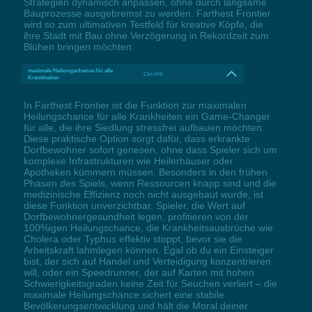
Strategien dynamisch anpassen, ohne durch langsame
Bauprozesse ausgebremst zu werden. Farthest Frontier
wird so zum ultimativen Testfeld für kreative Köpfe, die
ihre Stadt mit Bau ohne Verzögerung in Rekordzeit zum
Blühen bringen möchten.
maximale Heilungschance für alle
Ctrl+F6
Krankheiten
In Farthest Frontier ist die Funktion zur maximalen
Heilungschance für alle Krankheiten ein Game-Changer
für alle, die ihre Siedlung stressfrei aufbauen möchten.
Diese praktische Option sorgt dafür, dass erkrankte
Dorfbewohner sofort genesen, ohne dass Spieler sich um
komplexe Infrastrukturen wie Heilerhäuser oder
Apotheken kümmern müssen. Besonders in den frühen
Phasen des Spiels, wenn Ressourcen knapp sind und die
medizinische Effizienz noch nicht ausgebaut wurde, ist
diese Funktion unverzichtbar. Spieler, die Wert auf
Dorfbewohnergesundheit legen, profitieren von der
100%igen Heilungschance, die Krankheitsausbrüche wie
Cholera oder Typhus effektiv stoppt, bevor sie die
Arbeitskraft lahmlegen können. Egal ob du ein Einsteiger
bist, der sich auf Handel und Verteidigung konzentrieren
will, oder ein Speedrunner, der auf Karten mit hohen
Schwierigkeitsgraden keine Zeit für Seuchen verliert – die
maximale Heilungschance sichert eine stabile
Bevölkerungsentwicklung und hält die Moral deiner