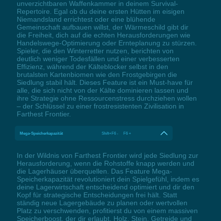
unverzichtbaren Waffenkammer in deinem Survival-
Repertoire. Egal ob du deine ersten Hütten im eisigen
Niemandsland errichtest oder eine blühende
Gemeinschaft aufbauen willst, der Wärmeschild gibt dir
die Freiheit, dich auf die echten Herausforderungen wie
Handelswege-Optimierung oder Ernteplanung zu stürzen.
Spieler, die den Winterretter nutzen, berichten von
deutlich weniger Todesfällen und einer verbesserten
Effizienz, während der Kälteblocker selbst in den
brutalsten Kartenbiomen wie den Frostgebirgen die
Siedlung stabil hält. Dieses Feature ist ein Must-have für
alle, die sich nicht von der Kälte dominieren lassen und
ihre Strategie ohne Ressourcenstress durchziehen wollen
– der Schlüssel zu einer frostresistenten Zivilisation in
Farthest Frontier.
Mega-Speicherkapazität
Shift+F6 - F6 +
In der Wildnis von Farthest Frontier wird jede Siedlung zur
Herausforderung, wenn die Rohstoffe knapp werden und
die Lagerhäuser überquellen. Das Feature Mega-
Speicherkapazität revolutioniert dein Spielgefühl, indem es
deine Lagerwirtschaft entscheidend optimiert und dir den
Kopf für strategische Entscheidungen frei hält. Statt
ständig neue Lagergebäude zu planen oder wertvollen
Platz zu verschwenden, profitierst du von einem massiven
Speicherboost, der dir erlaubt, Holz, Stein, Getreide und