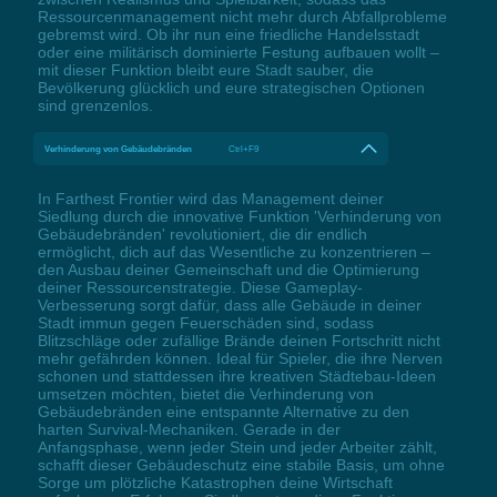
Ressourcenmanagement nicht mehr durch Abfallprobleme
gebremst wird. Ob ihr nun eine friedliche Handelsstadt
oder eine militärisch dominierte Festung aufbauen wollt –
mit dieser Funktion bleibt eure Stadt sauber, die
Bevölkerung glücklich und eure strategischen Optionen
sind grenzenlos.
Verhinderung von Gebäudebränden
Ctrl+F9
In Farthest Frontier wird das Management deiner
Siedlung durch die innovative Funktion 'Verhinderung von
Gebäudebränden' revolutioniert, die dir endlich
ermöglicht, dich auf das Wesentliche zu konzentrieren –
den Ausbau deiner Gemeinschaft und die Optimierung
deiner Ressourcenstrategie. Diese Gameplay-
Verbesserung sorgt dafür, dass alle Gebäude in deiner
Stadt immun gegen Feuerschäden sind, sodass
Blitzschläge oder zufällige Brände deinen Fortschritt nicht
mehr gefährden können. Ideal für Spieler, die ihre Nerven
schonen und stattdessen ihre kreativen Städtebau-Ideen
umsetzen möchten, bietet die Verhinderung von
Gebäudebränden eine entspannte Alternative zu den
harten Survival-Mechaniken. Gerade in der
Anfangsphase, wenn jeder Stein und jeder Arbeiter zählt,
schafft dieser Gebäudeschutz eine stabile Basis, um ohne
Sorge um plötzliche Katastrophen deine Wirtschaft