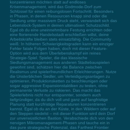
konzentrieren möchten statt auf endloses
Krisenmanagement, wird das Godmode-Dorf zum
Schlüssel für einen reibungslosen Fortschritt. Besonders
in Phasen, in denen Ressourcen knapp sind oder die
Siedlung unter massivem Druck steht, verwandelt sich das
Lebenslock-System in deinen ultimativen Schutzschild.
Egal ob du eine uneinnehmbare Festung errichten oder
eine florierende Handelsstadt erschließen willst, deine
Arbeitskräfte bleiben stets einsatzfähig. Die Community
weiß: In höheren Schwierigkeitsgraden kann ein einziger
Fehler fatale Folgen haben, doch mit dieser Feature-
Option wird aus dem Überlebenskampf ein reines
Strategie-Spiel. Spieler, die das klassische
Siedlungsmanagement aus anderen Städtebauspielen
gewohnt sind, schätzen hier die Balance zwischen
Realismus und spielerfreundlichen Erleichterungen. Nutze
die Unsterblichen Siedler, um Verteidigungsanlagen zu
optimieren, Produktionsketten zu beschleunigen oder
sogar aggressive Expansionstaktiken zu testen, ohne
permanente Verluste zu riskieren. Das macht das
Spielerlebnis nicht nur entspannter, sondern auch
tiefgründiger, da du dich voll und ganz auf langfristige
Planung statt kurzfristige Reparaturen konzentrieren
kannst. Egal ob du an der Küste, in den Wäldern oder auf
den Steppen siedelst – mit dieser Funktion wird dein Dorf
zur unverwüstlichen Bastion. Verabschiede dich von den
nervigen Mikromanagement-Phasen und tauche ein in
das pure strategische Potenzial, das Farthest Frontier