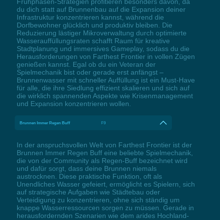
Frühphasen-Strategien profitieren besonders davon, da
du dich statt auf Brunnenbau auf die Expansion deiner
Infrastruktur konzentrieren kannst, während die
Dorfbewohner glücklich und produktiv bleiben. Die
Reduzierung lästiger Mikroverwaltung durch optimierte
Wasserauffüllungsraten schafft Raum für kreative
Stadtplanung und immersives Gameplay, sodass du die
Herausforderungen von Farthest Frontier in vollen Zügen
genießen kannst. Egal ob du ein Veteran der
Spielmechanik bist oder gerade erst anfängst –
Brunnenwasser mit schneller Auffüllung ist ein Must-Have
für alle, die ihre Siedlung effizient skalieren und sich auf
die wirklich spannenden Aspekte wie Krisenmanagement
und Expansion konzentrieren wollen.
Brunnen Immer Regen Buff
F9
In der anspruchsvollen Welt von Farthest Frontier ist der
Brunnen Immer Regen Buff eine beliebte Spielmechanik,
die von der Community als Regen-Buff bezeichnet wird
und dafür sorgt, dass deine Brunnen niemals
austrocknen. Diese praktische Funktion, oft als
Unendliches Wasser gefeiert, ermöglicht es Spielern, sich
auf strategische Aufgaben wie Städtebau oder
Verteidigung zu konzentrieren, ohne sich ständig um
knappe Wasserressourcen sorgen zu müssen. Gerade in
herausfordernden Szenarien wie dem arides Hochland-