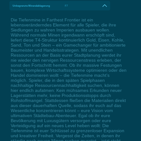
Unbegrenzte Mineralablagerung
F7
Die Tiefenmine in Farthest Frontier ist ein
lebensveränderndes Element für alle Spieler, die ihre
Siedlungen zu wahren Imperien ausbauen wollen.
Während normale Minen irgendwann erschöpft sind,
liefert diese T4-Struktur kontinuierlich Gold, Eisen, Kohle,
Sand, Ton und Stein – ein Gamechanger für ambitionierte
Baumeister und Handelsstrategen. Mit unendlichen
Ressourcen an der Basis eurer Stadtplanung werdet ihr
nie wieder den nervigen Ressourcenstress erleben, der
sonst den Fortschritt hemmt. Ob ihr massive Festungen
bauen, komplexe Wirtschaftssysteme optimieren oder den
Handel dominieren wollt – die Tiefenmine macht’s
möglich. Spieler, die in den späten Spielphasen
nachhaltige Ressourcennachhaltigkeit suchen, können
hier endlich aufatmen: Kein mühsames Erkunden neuer
Lagerstätten mehr, keine Produktionsstopps durch
Rohstoffmangel. Stattdessen fließen die Materialien direkt
aus dieser dauerhaften Quelle, sodass ihr euch auf das
Wesentliche konzentrieren könnt – eure Vision vom
ultimativen Städtebau-Abenteuer. Egal ob ihr eure
Bevölkerung mit Luxusgütern versorgen oder eure
Verteidigung auf ein neues Level heben wollt: Die
Tiefenmine ist euer Schlüssel zu grenzenloser Expansion
und kreativer Freiheit. Vergesst die Zeiten, in denen ihr
ständig nach neuen Minen suchen musstet – jetzt steht