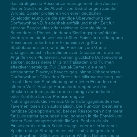
das strategische Ressourcenmanagement, den Ausbau
deiner Stadt und die Abwehr von Bedrohungen aus der
Wildnis. Spieler profitieren von einer deutlichen
Spieloptimierung, da die ständige Überwachung der
Dorfbewohner-Zufriedenheit entfällt und mehr Zeit für
epische Bauprojekte oder taktische Kämpfe bleibt.
Besonders in Phasen, in denen Siedlungsprospérität im
Vordergrund steht, wie beim frühen Spielstart mit knappen
Ressourcen oder bei der Expansion zu größerer
Städtebaumeisterie, wird die Funktion zum Game-
Changer. Selbst in kampfintensiven Situationen, etwa bei
Angriffen von Plünderern, wirken glückliche Dorfbewohner
stärker, sodass deine Miliz mit Palisaden und Türmen
effektiver verteidigt. Für Casual-Gamer, die einen
entspannten Playstyle bevorzugen, nimmt Unbegrenztes
Dorfbewohner-Glück den Stress der Mikroverwaltung und
erlaubt kreative Stadtplanung oder tiefes Erkunden der
offenen Welt. Häufige Herausforderungen wie das
Stocken der Immigration durch niedrige Zufriedenheit
oder Konflikte bei der Priorisierung von
Nahrungsproduktion versus Unterhaltungsgebäuden wie
Tavernen lösen sich automatisch. Die Funktion bietet eine
nahtlose Spieloptimierung, bei der Ressourcen nicht mehr
für Luxusgüter gebunden sind, sondern in die Entwicklung
deiner Siedlungsprospérität fließen. Egal ob du als
Einsteiger die ersten Schritte wagst oder als erfahrener
Spieler mutige Strategien testest – mit Unbegrenztem
Dorfbewohner-Glück wird aus der Wildnis-Beherrschung