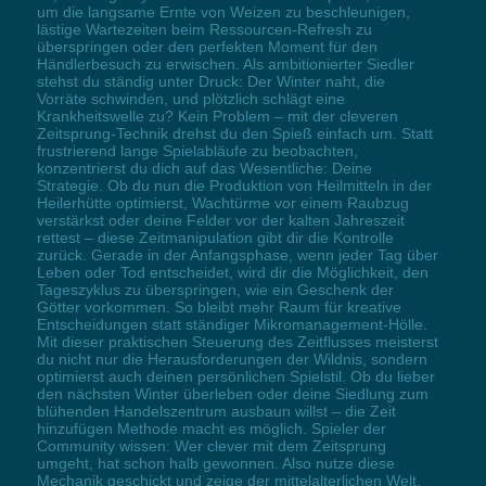
um die langsame Ernte von Weizen zu beschleunigen,
lästige Wartezeiten beim Ressourcen-Refresh zu
überspringen oder den perfekten Moment für den
Händlerbesuch zu erwischen. Als ambitionierter Siedler
stehst du ständig unter Druck: Der Winter naht, die
Vorräte schwinden, und plötzlich schlägt eine
Krankheitswelle zu? Kein Problem – mit der cleveren
Zeitsprung-Technik drehst du den Spieß einfach um. Statt
frustrierend lange Spielabläufe zu beobachten,
konzentrierst du dich auf das Wesentliche: Deine
Strategie. Ob du nun die Produktion von Heilmitteln in der
Heilerhütte optimierst, Wachtürme vor einem Raubzug
verstärkst oder deine Felder vor der kalten Jahreszeit
rettest – diese Zeitmanipulation gibt dir die Kontrolle
zurück. Gerade in der Anfangsphase, wenn jeder Tag über
Leben oder Tod entscheidet, wird dir die Möglichkeit, den
Tageszyklus zu überspringen, wie ein Geschenk der
Götter vorkommen. So bleibt mehr Raum für kreative
Entscheidungen statt ständiger Mikromanagement-Hölle.
Mit dieser praktischen Steuerung des Zeitflusses meisterst
du nicht nur die Herausforderungen der Wildnis, sondern
optimierst auch deinen persönlichen Spielstil. Ob du lieber
den nächsten Winter überleben oder deine Siedlung zum
blühenden Handelszentrum ausbaun willst – die Zeit
hinzufügen Methode macht es möglich. Spieler der
Community wissen: Wer clever mit dem Zeitsprung
umgeht, hat schon halb gewonnen. Also nutze diese
Mechanik geschickt und zeige der mittelalterlichen Welt,