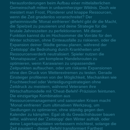
Herausforderungen beim Aufbau einer mittelalterlichen
Gemeinschaft mitten in unbarmherziger Wildnis. Doch wie
meistert man Frost, Plünderer und knappe Ressourcen,
wenn die Zeit gnadenlos voranschreitet? Der
geheimnisvolle 'Monat einfrieren'-Befehl gibt dir die Macht,
die Spielzeit zu pausieren und deine Strategie für die
brutale Jahreszeiten zu perfektionieren. Mit dieser
Funktion kannst du im Hochsommer die Vorräte für den
Winter schützen, ohne Ernteausfälle zu riskieren, oder die
Expansion deiner Städte genau planen, während der
'Zeitstopp' die Bedrohung durch Krankheiten und
Ressourcenverderb neutralisiert. Spieler nutzen die
'Monatspause', um komplexe Handelsrouten zu
optimieren, wenn Karawanen zu unpassenden
Zeitpunkten auftauchen, oder um riskante Expansionen
ohne den Druck von Wetterextremen zu testen. Gerade
Einsteiger profitieren von der Möglichkeit, Mechaniken wie
Fruchtwechsel oder Verteidigungsstrategien ohne
Zeitdruck zu meistern, während Veteranen ihre
Wirtschaftsmodelle mit 'Cheat-Befehl'-Präzision feintunen.
Die einzigartige Kombination aus
Ressourcenmanagement und saisonalen Krisen macht
'Monat einfrieren' zum ultimativen Werkzeug, um
Siedlungen zu optimieren, ohne ständig gegen den
Kalender zu kämpfen. Egal ob du Gewächshäuser bauen
willst, während der 'Zeitstopp' den Winter aufhält, oder
deine Lagerkapazitäten verbessern möchtest, solange die
Zeit pausiert – dieser Befehl transformiert Farthest