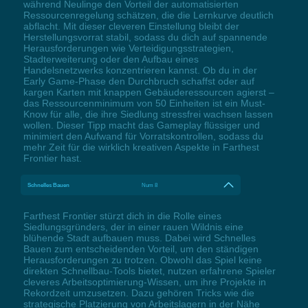
während Neulinge den Vorteil der automatisierten
Ressourcenregelung schätzen, die die Lernkurve deutlich
abflacht. Mit dieser cleveren Einstellung bleibt der
Herstellungsvorrat stabil, sodass du dich auf spannende
Herausforderungen wie Verteidigungsstrategien,
Stadterweiterung oder den Aufbau eines
Handelsnetzwerks konzentrieren kannst. Ob du in der
Early Game-Phase den Durchbruch schaffst oder auf
kargen Karten mit knappen Gebäuderessourcen agierst –
das Ressourcenminimum von 50 Einheiten ist ein Must-
Know für alle, die ihre Siedlung stressfrei wachsen lassen
wollen. Dieser Tipp macht das Gameplay flüssiger und
minimiert den Aufwand für Vorratskontrollen, sodass du
mehr Zeit für die wirklich kreativen Aspekte in Farthest
Frontier hast.
Schnelles Bauen
Num 8
Farthest Frontier stürzt dich in die Rolle eines
Siedlungsgründers, der in einer rauen Wildnis eine
blühende Stadt aufbauen muss. Dabei wird Schnelles
Bauen zum entscheidenden Vorteil, um den ständigen
Herausforderungen zu trotzen. Obwohl das Spiel keine
direkten Schnellbau-Tools bietet, nutzen erfahrene Spieler
cleveres Arbeitsoptimierung-Wissen, um ihre Projekte in
Rekordzeit umzusetzen. Dazu gehören Tricks wie die
strategische Platzierung von Arbeitslagern in der Nähe