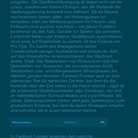
umgehen. Die Spielbeschleunigung ist dabei nicht nur ein
Luxus, sondern ein Game-Changer, der die Dynamik der
Siedlungsplanung komplett neu definiert. Ob du Bäume
nachwachsen lassen willst, um Holzengpässe zu
schließen, oder die Wildtierpopulation für Fleisch- und
Fellnachschub pushen möchtest – mit dieser Funktion
bestimmst du den Takt. Gerade für Spieler, die schnellen
Fortschritt lieben oder kreative Stadtlayouts ausprobieren,
ohne ewig auf Ergebnisse zu warten, ist das Feature ein
Pro-Tipp. Es macht das Management deiner
Gemeinschaft weniger frustrierend und erlaubt dir, dich
auf das Wesentliche zu konzentrieren: das Wachsen
deiner Stadt, das Balancieren von Ressourcen und das
Überstehen von Szenarien, die normalerweise durch
Wartezeiten oder unvorhergesehene Winterphasen ins
Wanken geraten könnten. Farthest Frontier wird so zum
ultimativen Test für taktisches Denken, bei dem du die
Kontrolle über die Zeit selbst in die Hand nimmst – egal ob
als erfahrener Städtebaumeister oder Einsteiger, der sich
im mittelalterlichen Survival-Modus erst zurechtfindet. Mit
dieser Zeitmanipulation-Option wird jede Spielsession zum
produktiven Erlebnis, bei dem du deine Strategien smarter
und schneller als je zuvor optimieren kannst.
Monat einfrieren
LCtrl+Num 2
In Farthest Frontier erwarten dich epische