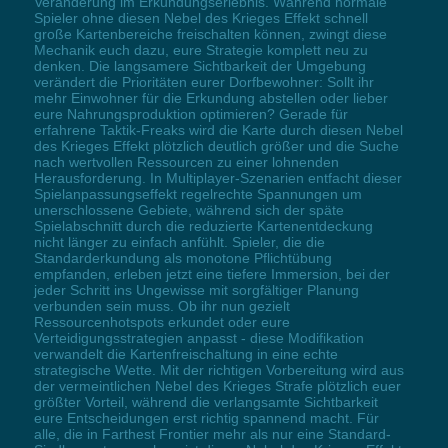
Veränderung im Erkundungserlebnis. Während normale
Spieler ohne diesen Nebel des Krieges Effekt schnell
große Kartenbereiche freischalten können, zwingt diese
Mechanik euch dazu, eure Strategie komplett neu zu
denken. Die langsamere Sichtbarkeit der Umgebung
verändert die Prioritäten eurer Dorfbewohner: Sollt ihr
mehr Einwohner für die Erkundung abstellen oder lieber
eure Nahrungsproduktion optimieren? Gerade für
erfahrene Taktik-Freaks wird die Karte durch diesen Nebel
des Krieges Effekt plötzlich deutlich größer und die Suche
nach wertvollen Ressourcen zu einer lohnenden
Herausforderung. In Multiplayer-Szenarien entfacht dieser
Spielanpassungseffekt regelrechte Spannungen um
unerschlossene Gebiete, während sich der späte
Spielabschnitt durch die reduzierte Kartenentdeckung
nicht länger zu einfach anfühlt. Spieler, die die
Standarderkundung als monotone Pflichtübung
empfanden, erleben jetzt eine tiefere Immersion, bei der
jeder Schritt ins Ungewisse mit sorgfältiger Planung
verbunden sein muss. Ob ihr nun gezielt
Ressourcenhotspots erkundet oder eure
Verteidigungsstrategien anpasst - diese Modifikation
verwandelt die Kartenfreischaltung in eine echte
strategische Wette. Mit der richtigen Vorbereitung wird aus
der vermeintlichen Nebel des Krieges Strafe plötzlich euer
größter Vorteil, während die verlangsamte Sichtbarkeit
eure Entscheidungen erst richtig spannend macht. Für
alle, die in Farthest Frontier mehr als nur eine Standard-