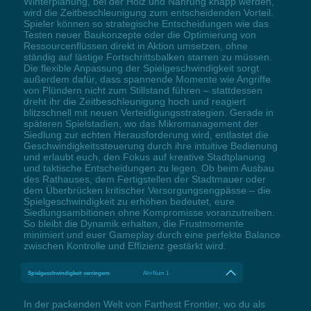
Winterplanung, bei der Holz und Nahrung knapp werden,
wird die Zeitbeschleunigung zum entscheidenden Vorteil.
Spieler können so strategische Entscheidungen wie das
Testen neuer Baukonzepte oder die Optimierung von
Ressourcenflüssen direkt in Aktion umsetzen, ohne
ständig auf lästige Fortschrittsbalken starren zu müssen.
Die flexible Anpassung der Spielgeschwindigkeit sorgt
außerdem dafür, dass spannende Momente wie Angriffe
von Plündern nicht zum Stillstand führen – stattdessen
dreht ihr die Zeitbeschleunigung hoch und reagiert
blitzschnell mit neuen Verteidigungsstrategien. Gerade in
späteren Spielstadien, wo das Mikromanagement der
Siedlung zur echten Herausforderung wird, entlastet die
Geschwindigkeitssteuerung durch ihre intuitive Bedienung
und erlaubt euch, den Fokus auf kreative Stadtplanung
und taktische Entscheidungen zu legen. Ob beim Ausbau
des Rathauses, dem Fertigstellen der Stadtmauer oder
dem Überbrücken kritischer Versorgungsengpässe – die
Spielgeschwindigkeit zu erhöhen bedeutet, eure
Siedlungsambitionen ohne Kompromisse voranzutreiben.
So bleibt die Dynamik erhalten, die Frustmomente
minimiert und euer Gameplay durch eine perfekte Balance
zwischen Kontrolle und Effizienz gestärkt wird.
Spielgeschwindigkeit verringern
Alt+Num 1
In der packenden Welt von Farthest Frontier, wo du als