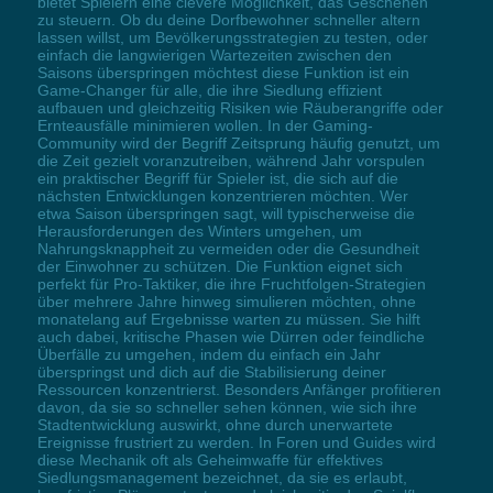
bietet Spielern eine clevere Möglichkeit, das Geschehen
zu steuern. Ob du deine Dorfbewohner schneller altern
lassen willst, um Bevölkerungsstrategien zu testen, oder
einfach die langwierigen Wartezeiten zwischen den
Saisons überspringen möchtest diese Funktion ist ein
Game-Changer für alle, die ihre Siedlung effizient
aufbauen und gleichzeitig Risiken wie Räuberangriffe oder
Ernteausfälle minimieren wollen. In der Gaming-
Community wird der Begriff Zeitsprung häufig genutzt, um
die Zeit gezielt voranzutreiben, während Jahr vorspulen
ein praktischer Begriff für Spieler ist, die sich auf die
nächsten Entwicklungen konzentrieren möchten. Wer
etwa Saison überspringen sagt, will typischerweise die
Herausforderungen des Winters umgehen, um
Nahrungsknappheit zu vermeiden oder die Gesundheit
der Einwohner zu schützen. Die Funktion eignet sich
perfekt für Pro-Taktiker, die ihre Fruchtfolgen-Strategien
über mehrere Jahre hinweg simulieren möchten, ohne
monatelang auf Ergebnisse warten zu müssen. Sie hilft
auch dabei, kritische Phasen wie Dürren oder feindliche
Überfälle zu umgehen, indem du einfach ein Jahr
überspringst und dich auf die Stabilisierung deiner
Ressourcen konzentrierst. Besonders Anfänger profitieren
davon, da sie so schneller sehen können, wie sich ihre
Stadtentwicklung auswirkt, ohne durch unerwartete
Ereignisse frustriert zu werden. In Foren und Guides wird
diese Mechanik oft als Geheimwaffe für effektives
Siedlungsmanagement bezeichnet, da sie es erlaubt,