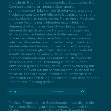
und gibt dir Raum für experimentelles Stadtplanen. Die
Community diskutiert intensiv über smarte
Zeitmanagement-Taktiken, die Stadterweiterung ohne
Produktionsausfälle und effiziente Bauzeitverkürzung, um
das Spielgefühl zu intensivieren. Nutze diese Mechanik,
um deine Vision einer blühenden mittelalterlichen
Gemeinschaft schneller Realität werden zu lassen,
während du gleichzeitig die Herausforderungen des
Winters oder die Gefahr durch Wölfe meistern musst.
Spieler berichten, dass diese Methode besonders in
kritischen Momenten, wenn die Nahrungsmittel knapp
werden oder die Bevölkerung wächst, die Spannung
aufrechterhält und gleichzeitig strategische Flexibilität
schafft. Vermeide es jedoch, deine Siedlung zu
überkonzentrieren oder das natürliche Gleichgewicht
zwischen Aufbau und Bedrohung zu stören – denn
letztendlich geht es darum, deine Stadterweiterung mit
Können und nicht nur mit beschleunigten Bauzeiten zu
meistern. Probiere diese Technik aus und werde zum
Architekten einer Siedlung, die nicht nur überlebt, sondern
unter deiner Führung gedeiht.
+5 Tage
LCtrl+Alt+Num 1
Farthest Frontier ist ein Städtebauspiel, das dich in die
Rolle eines Siedlungsgründers versetzt, der sich in einer
Wildnis behaupten muss. Der +5 Tage Eingriff bietet dir