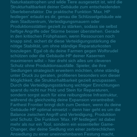
Naturkatastrophen und wilde Tiere ausgesetzt ist, wird die
Strukturhaltbarkeit deiner Gebäude zum entscheidenden
Überlebensfaktor. Die praktische Funktion 'Max. HP
festlegen' erlaubt es dir, genau die Schlüsselgebäude wie
dein Stadtzentrum, Verteidigungsmauern oder
Produktionsstätten gezielt zu stärken, sodass sie selbst
heftige Angriffe oder Stürme besser überstehen. Gerade
in den kritischen Frühphasen, wenn Ressourcen noch
knapp sind, sichert dir diese Verteidigungsstärkung die
nötige Stabilität, um ohne ständige Reparaturkosten
loszulegen. Egal ob du deine Farmen gegen Wolfsrudel
schützen oder die Gebäude-HP deiner Kasernen
maximieren willst – hier dreht sich alles um cleveren
Schutz ohne Produktionsausfälle. Spieler, die ihre
Siedlungen strategisch erweitern möchten, ohne ständig
unter Druck zu geraten, profitieren besonders von dieser
Möglichkeit, die Strukturhaltbarkeit gezielt anzupassen.
Durch die Verteidigungsstärkung wichtiger Einrichtungen
sparst du nicht nur Holz und Stein für Reparaturen,
sondern sorgst auch für eine reibungslose Infrastruktur,
während du gleichzeitig deine Expansion vorantreibst.
Farthest Frontier bringt dich zum Denken, wenn du deine
Gebäude-HP optimal einsetzt – denn hier geht es um die
Balance zwischen Angriff und Verteidigung, Produktion
und Schutz. Die Funktion 'Max. HP festlegen' ist dabei
mehr als nur ein Tool, sondern ein essentieller Game-
Changer, der deine Siedlung von einer zerbrechlichen
Ansiedlung zu einer uneinnehmbaren Festung macht,