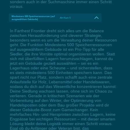
sondern auch in der Suchmaschine immer einen Schritt
voraus.
Mindestens 500 Speicherressourcen (auf
Alt+Num 5
ausgewähltem Gebäude)
In Farthest Frontier dreht sich alles um die Balance
zwischen Herausforderung und cleverer Strategie,
besonders wenn es um die Verwaltung deiner Ressourcen
geht. Die Funktion Mindestens 500 Speicherressourcen
auf ausgewähltem Gebäude ist ein Pro-Tipp für alle
Siedler, die ihre Vorräte optimal organisieren wollen. Statt
sich mit überfüllten Lagern herumzuschlagen, kannst du
jetzt ein Gebäude gezielt auswählen – sei es ein
Lagerhaus oder eine Scheune – und sicherstellen, dass
es stets mindestens 500 Einheiten speichern kann. Das
spart nicht nur Platz, sondern schafft auch eine zentrale
Anlaufstelle für Holz, Lebensmittel oder Handelswaren,
sodass du dich auf das Wesentliche konzentrieren kannst:
Deine Siedlung wachsen lassen, ohne sich im Chaos zu
verlieren. Gerade in kritischen Szenarien wie der
Vorbereitung auf den Winter, der Optimierung von
Handelsposten oder dem Bau großer Projekte wird dir
dieser Gebäude-Boost zum Gamechanger. Kein
mehrfaches Hin- und Hersprinten zwischen Lagern, keine
Engpässe bei wichtigen Ressourcen – mit dieser smarten
Lösung bleibt deine Logistik immer einen Schritt voraus.
Egal ob du Anfänger oder Veteran bist, das