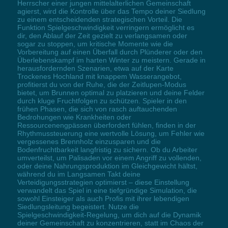
Herrscher einer jungen mittelalterlichen Gemeinschaft
agierst, wird die Kontrolle über das Tempo deiner Siedlung
zu einem entscheidenden strategischen Vorteil. Die
Funktion Spielgeschwindigkeit verringern ermöglicht es
dir, den Ablauf der Zeit gezielt zu verlangsamen oder
sogar zu stoppen, um kritische Momente wie die
Vorbereitung auf einen Überfall durch Plünderer oder den
Überlebenskampf im harten Winter zu meistern. Gerade in
herausfordernden Szenarien, etwa auf der Karte
Trockenes Hochland mit knappem Wasserangebot,
profitierst du von der Ruhe, die der Zeitlupen-Modus
bietet, um Brunnen optimal zu platzieren und deine Felder
durch kluge Fruchtfolgen zu schützen. Spieler in den
frühen Phasen, die sich von rasch auftauchenden
Bedrohungen wie Krankheiten oder
Ressourcenengpässen überfordert fühlen, finden in der
Rhythmussteuerung eine wertvolle Lösung, um Fehler wie
vergessenes Brennholz einzusparen und die
Bodenfruchtbarkeit langfristig zu sichern. Ob du Arbeiter
umverteilst, um Palisaden vor einem Angriff zu vollenden,
oder deine Nahrungsproduktion im Gleichgewicht hältst,
während du im Langsamen Takt deine
Verteidigungsstrategien optimierst – diese Einstellung
verwandelt das Spiel in eine tiefgründige Simulation, die
sowohl Einsteiger als auch Profis mit ihrer lebendigen
Siedlungsleitung begeistert. Nutze die
Spielgeschwindigkeit-Regelung, um dich auf die Dynamik
deiner Gemeinschaft zu konzentrieren, statt im Chaos der