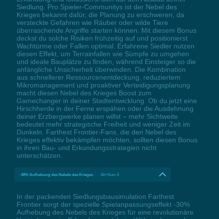
Siedlung. Pro Spieler-Communitys ist der Nebel des
Krieges bekannt dafür, die Planung zu erschweren, da
versteckte Gefahren wie Räuber oder wilde Tiere
überraschende Angriffe starten können. Mit diesem Bonus
deckst du solche Risiken frühzeitig auf und positionierst
Wachtürme oder Fallen optimal. Erfahrene Siedler nutzen
diesen Effekt, um Terrainfallen wie Sümpfe zu umgehen
und ideale Bauplätze zu finden, während Einsteiger so die
anfängliche Unsicherheit überwinden. Die Kombination
aus schnellerer Ressourcenentdeckung, reduziertem
Mikromanagement und proaktiver Verteidigungsplanung
macht diesen Nebel des Krieges Boost zum
Gamechanger in deiner Stadtentwicklung. Ob du jetzt eine
Hirschherde in der Ferne erspähen oder die Ausdehnung
deiner Erzbergwerke planen willst – mehr Sichtweite
bedeutet mehr strategische Freiheit und weniger Zeit im
Dunkeln. Farthest Frontier-Fans, die den Nebel des
Krieges effektiv bekämpfen möchten, sollten diesen Bonus
in ihren Bau- und Erkundungsstrategien nicht
unterschätzen.
-30% Aufhebung des Nebels des Krieges
Alt+Num 6
In der packenden Siedlungsbausimulation Farthest
Frontier sorgt der spezielle Spielanpassungseffekt -30%
Aufhebung des Nebels des Krieges für eine revolutionäre