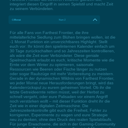
integriert diesen Eingriff in seinen Spielstil und macht Zeit
zu seinem Verbündeten.
-1 Monat
Num 2
Für alle Fans von Farthest Frontier, die ihre
mittelalterliche Siedlung zum Blühen bringen wollen, ist die
-1 Monat Funktion ein unverzichtbares Highlight. Stellt
euch vor: Ihr könnt den spielinternen Kalender einfach um
30 Tage zurückschalten und so Jahreszeiten kontrollieren,
als wäre die Zeit euer Verbündeter. Diese geniale
Spielmechanik erlaubt es euch, kritische Momente wie die
Ernte vor dem Winter zu optimieren, saisonale
Ressourcen wie Beeren oder Fische länger zu nutzen
oder sogar Raubzüge mit mehr Vorbereitung zu meistern.
Gerade in der dynamischen Wildnis von Farthest Frontier,
wo jeder Monat neue Herausforderungen bringt, wird das
Kalenderrückspul zu eurem geheimen Vorteil. Ob ihr die
letzte Getreideernte retten müsst, weil der Herbst zu
schnell vergeht, oder eure Palisaden vor einem Angriff
noch verstärken wollt – mit dieser Funktion dreht ihr die
Zeit wie in einer digitalen Zeitmaschine. Die
Jahreszeitenkontrolle gibt euch die Freiheit, Fehler zu
korrigieren, Experimente zu wagen und eure Strategie
neu zu denken, ohne den Druck des realen Spielablaufs.
Für junge Erwachsene, die sich in der Gaming-Community