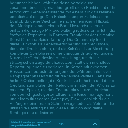
herumschleichen, während deine Verteidigung
zusammenbricht – genau hier greift diese Funktion, die dir
ermöglicht, Gebäudezustände mit einem Klick zu resetten
und dich auf die großen Entscheidungen zu fokussieren.
Egal ob du deine Wachtürme nach einem Angriff flickst,
den Marktplatz nach einem Brand instandsetzt oder
einfach die nervige Mikroverwaltung reduzieren willst – die
*sofortige Reparatur* in Farthest Frontier ist der ultimative
Boost für deine Spielerfahrung. Die Community feiert
diese Funktion als Lebensversicherung für Siedlungen,
die unter Druck stehen, und als Schlüssel zur Meisterung
komplexer Spielphasen ohne unnötige Unterbrechungen.
Nutze die *Gebäudewiederherstellung*, um deine
strategischen Züge durchzusetzen, statt dich in endlose
Reparaturqueues zu verlieren. In Karten mit extremen
Ressourcenherausforderungen oder während intensiver
Kampagnenphasen wird dir die *ausgewähltes Gebäude
heilen*-Option helfen, die Kontrolle zu behalten und deine
Siedlung zum blühenden Refugium inmitten der Wildnis zu
machen. Spieler, die das Feature aktiv nutzen, berichten
von deutlich gesteigerter Effizienz im Krisenmanagement
und einem flüssigeren Gameplay-Flow – egal ob du als
Anfänger deine ersten Schritte wagst oder als Veteran die
ultimative Festung baust, diese Funktion wird deine
Strategie neu definieren.
Minimale Herstellungsressourcen auf
Num 4
ausgewähltem Gebäude: 50