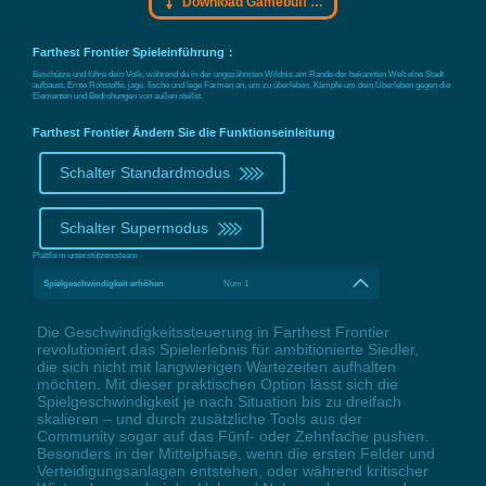
Download Gamebuff Trainer
Farthest Frontier Spieleinführung：
Beschütze und führe dein Volk, während du in der ungezähmten Wildnis am Rande der bekannten Welt eine Stadt
aufbaust. Ernte Rohstoffe, jage, fische und lege Farmen an, um zu überleben. Kämpfe um dein Überleben gegen die
Elementen und Bedrohungen von außen stellst.
Farthest Frontier Ändern Sie die Funktionseinleitung
Schalter Standardmodus
Schalter Supermodus
Plattform unterstützen:
steam
Spielgeschwindigkeit erhöhen
Num 1
Die Geschwindigkeitssteuerung in Farthest Frontier
revolutioniert das Spielerlebnis für ambitionierte Siedler,
die sich nicht mit langwierigen Wartezeiten aufhalten
möchten. Mit dieser praktischen Option lässt sich die
Spielgeschwindigkeit je nach Situation bis zu dreifach
skalieren – und durch zusätzliche Tools aus der
Community sogar auf das Fünf- oder Zehnfache pushen.
Besonders in der Mittelphase, wenn die ersten Felder und
Verteidigungsanlagen entstehen, oder während kritischer