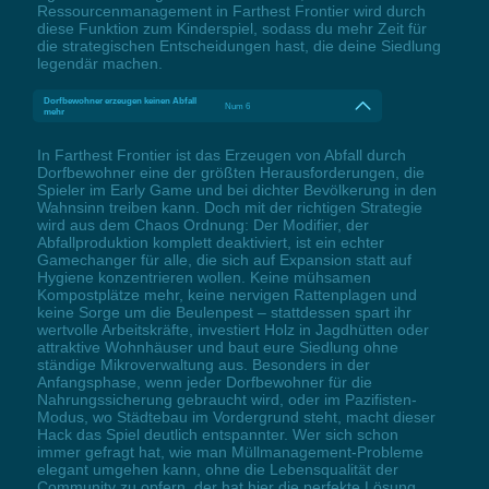
Ressourcenmanagement in Farthest Frontier wird durch
diese Funktion zum Kinderspiel, sodass du mehr Zeit für
die strategischen Entscheidungen hast, die deine Siedlung
legendär machen.
Dorfbewohner erzeugen keinen Abfall
Num 6
mehr
In Farthest Frontier ist das Erzeugen von Abfall durch
Dorfbewohner eine der größten Herausforderungen, die
Spieler im Early Game und bei dichter Bevölkerung in den
Wahnsinn treiben kann. Doch mit der richtigen Strategie
wird aus dem Chaos Ordnung: Der Modifier, der
Abfallproduktion komplett deaktiviert, ist ein echter
Gamechanger für alle, die sich auf Expansion statt auf
Hygiene konzentrieren wollen. Keine mühsamen
Kompostplätze mehr, keine nervigen Rattenplagen und
keine Sorge um die Beulenpest – stattdessen spart ihr
wertvolle Arbeitskräfte, investiert Holz in Jagdhütten oder
attraktive Wohnhäuser und baut eure Siedlung ohne
ständige Mikroverwaltung aus. Besonders in der
Anfangsphase, wenn jeder Dorfbewohner für die
Nahrungssicherung gebraucht wird, oder im Pazifisten-
Modus, wo Städtebau im Vordergrund steht, macht dieser
Hack das Spiel deutlich entspannter. Wer sich schon
immer gefragt hat, wie man Müllmanagement-Probleme
elegant umgehen kann, ohne die Lebensqualität der
Community zu opfern, der hat hier die perfekte Lösung