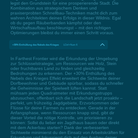
legst den Grundstein für eine prosperierende Stadt. Die
Kombination aus strategischem Denken und
praxiserprobten Schnellbau-Techniken macht dich zum
wahren Architekten deines Erfolgs in dieser Wildnis. Egal
ob du gegen Räuberbanden kämpfst oder den
Wirtschaftsaufbau beschleunigst – mit den richtigen
Optimierungen bleibst du immer einen Schritt voraus.
+30% Enthüllung des Nebels des Krieges
LCtrl+Num 6
In Farthest Frontier wird die Erkundung der Umgebung
zur Schlüsselstrategie, um Ressourcen wie Holz, Stein
oder fruchtbares Land zu finden und gleichzeitig
Bedrohungen zu erkennen. Der +30% Enthüllung des
Nebels des Krieges Effekt erweitert die Sichtweite deiner
Dorfbewohner und Gebäude spürbar, sodass du schneller
die Geheimnisse der Spielwelt lüften kannst. Statt
mühsam jeden Quadratmeter mit Erkundungstrupps
abzusuchen, offenbart sich die Landschaft jetzt proaktiv –
perfekt, um frühzeitig Jagdgebiete, Erzvorkommen oder
Flüsse für deine Farmen zu entdecken. Gerade in der
Anfangsphase, wenn Ressourcen knapp sind, gibt dir
dieser Vorteil die nötige Kontrolle, um priorisieren zu
können: Sollst du lieber ein Jagdhaus bauen oder direkt
mit dem Ackerbau starten? Dank der verbesserten
Sichtweite minimierst du den Einsatz von Arbeitskräften für
Erkundung und fokussierst dich auf den Ausbau deiner