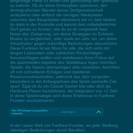
langfristige Pläne zu testen und gleichzeitig den Spielfluss
zu wahren. Ob du deine Erntezyklen optimierst, den
demografischen Wandel deiner Dorfgemeinschaft
analysierst oder einfach die nervigen Wartezeiten
zwischen den Bauarbeiten eliminierst mit +1 Jahr bleibst
du stets in der Kontrolle und kannst dein mittelalterliches
Dorf genau so formen, wie du es dir vorgestellt hast.
Nutze den Zeitsprung, um deine Strategien im Echtzeit-
Modus zu vergleichen, oder spule ein Jahr vor, um deine
Infrastruktur gegen zukünftige Bedrohungen abzusichern.
Diese Funktion ist ein Muss für alle, die sich nicht mit
langen Ladezeiten oder zyklischen Rückschlägen
herumschlagen wollen und stattdessen ihren Fokus auf
die spannenden Aspekte des Städtebaus legen möchten.
Spieler, die Saison überspringen aktiv einsetzen, berichten
oft von schnelleren Erfolgen und stabileren
Ressourcenhaushalten, während das Jahr vorspulen
besonders in der Anfangsphase des Spiels wertvolle Zeit
spart. Egal ob du ein Casual-Gamer bist oder dich als
Hardcore-Planer bezeichnest, die Integration von +1 Jahr
in deine Spielstrategie wird deine Erlebnisse in Farthest
Frontier revolutionieren.
Max. HP festlegen (ausgewähltes
LCtrl+Num 3
Gebäude)
In der rauen Welt von Farthest Frontier, wo jede Siedlung
ständigen Bedrohungen durch Banditen,