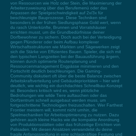
von Ressourcen wie Holz oder Stein, die Maximierung der
Arbeiterzuweisung über das Berufemenü oder das
Anpassen der Spielgeschwindigkeit auf 2x/3x für
beschleunigte Bauprozesse. Diese Techniken sind
besonders in der frühen Siedlungsphase Gold wert, wenn
du rasch Unterkünfte, Brunnen und Vorratshäuser
errichten musst, um die Grundbedürfnisse deiner
Dorfbewohner zu sichern. Doch auch bei der Verteidigung
gegen Plünderer oder beim Aufbau komplexer
Wirtschaftsstrukturen wie Märkten und Sägewerken zeigt
sich die Stärke von Effizientes Bauen. Spieler, die sich mit
den typischen Langzeiten bei der Bauausführung ärgern,
können durch optimierte Routenplanung und
Ressourcenmanagement Engpässe minimieren und den
Fortschritt deutlich beschleunigen. Die Gaming-
Community diskutiert oft über die beste Balance zwischen
Arbeitskraftverteilung und Gebäudeprioritäten – hier wird
deutlich, wie wichtig ein durchdachtes Schnellbau-Konzept
ist. Besonders kritisch wird es, wenn plötzliche
Bedrohungen wie wilde Tiere auftauchen oder das
Dorfzentrum schnell ausgebaut werden muss, um
fortgeschrittene Technologien freizuschalten. Wer Farthest
Frontier meistern will, kommt nicht umhin, die
Spielmechaniken für Arbeitsoptimierung zu nutzen. Dazu
gehören auch kleine Hacks wie die kompakte Anordnung
von Produktionsstätten oder das frühzeitige Errichten von
Palisaden. Mit diesen Ansätzen verwandelst du deine
fragile Anfangssiedlung in eine schlagkräftige Festung und