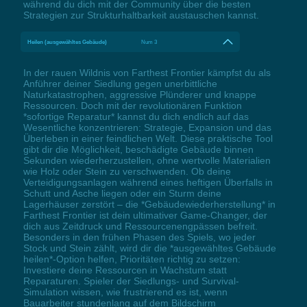
während du dich mit der Community über die besten
Strategien zur Strukturhaltbarkeit austauschen kannst.
Heilen (ausgewähltes Gebäude)
Num 3
In der rauen Wildnis von Farthest Frontier kämpfst du als
Anführer deiner Siedlung gegen unerbittliche
Naturkatastrophen, aggressive Plünderer und knappe
Ressourcen. Doch mit der revolutionären Funktion
*sofortige Reparatur* kannst du dich endlich auf das
Wesentliche konzentrieren: Strategie, Expansion und das
Überleben in einer feindlichen Welt. Diese praktische Tool
gibt dir die Möglichkeit, beschädigte Gebäude binnen
Sekunden wiederherzustellen, ohne wertvolle Materialien
wie Holz oder Stein zu verschwenden. Ob deine
Verteidigungsanlagen während eines heftigen Überfalls in
Schutt und Asche liegen oder ein Sturm deine
Lagerhäuser zerstört – die *Gebäudewiederherstellung* in
Farthest Frontier ist dein ultimativer Game-Changer, der
dich aus Zeitdruck und Ressourcenengpässen befreit.
Besonders in den frühen Phasen des Spiels, wo jeder
Stock und Stein zählt, wird dir die *ausgewähltes Gebäude
heilen*-Option helfen, Prioritäten richtig zu setzen:
Investiere deine Ressourcen in Wachstum statt
Reparaturen. Spieler der Siedlungs- und Survival-
Simulation wissen, wie frustrierend es ist, wenn
Bauarbeiter stundenlang auf dem Bildschirm