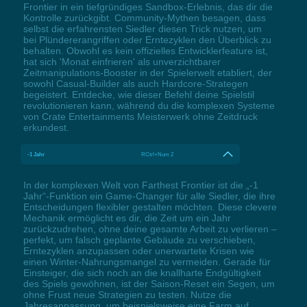
Frontier in ein tiefgründiges Sandbox-Erlebnis, das dir die
Kontrolle zurückgibt. Community-Mythen besagen, dass
selbst die erfahrensten Siedler diesen Trick nutzen, um
bei Plündererangriffen oder Erntezyklen den Überblick zu
behalten. Obwohl es kein offizielles Entwicklerfeature ist,
hat sich 'Monat einfrieren' als unverzichtbarer
Zeitmanipulations-Booster in der Spielerwelt etabliert, der
sowohl Casual-Builder als auch Hardcore-Strategen
begeistert. Entdecke, wie dieser Befehl deine Spielstil
revolutionieren kann, während du die komplexen Systeme
von Crate Entertainments Meisterwerk ohne Zeitdruck
erkundest.
-1 Jahr
RCtrl+Num 2
In der komplexen Welt von Farthest Frontier ist die „-1
Jahr“-Funktion ein Game-Changer für alle Siedler, die ihre
Entscheidungen flexibler gestalten möchten. Diese clevere
Mechanik ermöglicht es dir, die Zeit um ein Jahr
zurückzudrehen, ohne deine gesamte Arbeit zu verlieren –
perfekt, um falsch geplante Gebäude zu verschieben,
Erntezyklen anzupassen oder unerwartete Krisen wie
einen Winter-Nahrungsmangel zu vermeiden. Gerade für
Einsteiger, die sich noch an die knallharte Endgültigkeit
des Spiels gewöhnen, ist der Saison-Reset ein Segen, um
ohne Frust neue Strategien zu testen. Nutze die
Jahresanpassung, um beispielsweise eine Farm auf