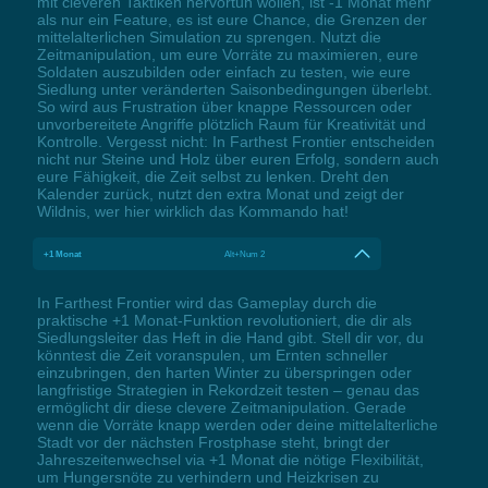
mit cleveren Taktiken hervortun wollen, ist -1 Monat mehr
als nur ein Feature, es ist eure Chance, die Grenzen der
mittelalterlichen Simulation zu sprengen. Nutzt die
Zeitmanipulation, um eure Vorräte zu maximieren, eure
Soldaten auszubilden oder einfach zu testen, wie eure
Siedlung unter veränderten Saisonbedingungen überlebt.
So wird aus Frustration über knappe Ressourcen oder
unvorbereitete Angriffe plötzlich Raum für Kreativität und
Kontrolle. Vergesst nicht: In Farthest Frontier entscheiden
nicht nur Steine und Holz über euren Erfolg, sondern auch
eure Fähigkeit, die Zeit selbst zu lenken. Dreht den
Kalender zurück, nutzt den extra Monat und zeigt der
Wildnis, wer hier wirklich das Kommando hat!
+1 Monat
Alt+Num 2
In Farthest Frontier wird das Gameplay durch die
praktische +1 Monat-Funktion revolutioniert, die dir als
Siedlungsleiter das Heft in die Hand gibt. Stell dir vor, du
könntest die Zeit voranspulen, um Ernten schneller
einzubringen, den harten Winter zu überspringen oder
langfristige Strategien in Rekordzeit testen – genau das
ermöglicht dir diese clevere Zeitmanipulation. Gerade
wenn die Vorräte knapp werden oder deine mittelalterliche
Stadt vor der nächsten Frostphase steht, bringt der
Jahreszeitenwechsel via +1 Monat die nötige Flexibilität,
um Hungersnöte zu verhindern und Heizkrisen zu