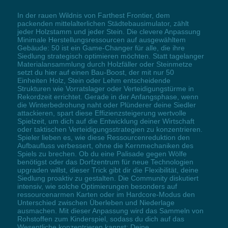
In der rauen Wildnis von Farthest Frontier, dem
packenden mittelalterlichen Städtebausimulator, zählt
jeder Holzstamm und jeder Stein. Die clevere Anpassung
Minimale Herstellungsressourcen auf ausgewähltem
Gebäude: 50 ist ein Game-Changer für alle, die ihre
Siedlung strategisch optimieren möchten. Statt tagelanger
Materialansammlung durch Holzfäller oder Steinmetze
setzt du hier auf einen Bau-Boost, der mit nur 50
Einheiten Holz, Stein oder Lehm entscheidende
Strukturen wie Vorratslager oder Verteidigungstürme in
Rekordzeit errichtet. Gerade in der Anfangsphase, wenn
die Winterbedrohung naht oder Plünderer deine Siedler
attackieren, spart diese Effizienzsteigerung wertvolle
Spielzeit, um dich auf die Entwicklung deiner Wirtschaft
oder taktischen Verteidigungsstrategien zu konzentrieren.
Spieler lieben es, wie diese Ressourcenreduktion den
Aufbaufluss verbessert, ohne die Kernmechaniken des
Spiels zu brechen. Ob du eine Palisade gegen Wölfe
benötigst oder das Dorfzentrum für neue Technologien
upgraden willst, dieser Trick gibt dir die Flexibilität, deine
Siedlung proaktiv zu gestalten. Die Community diskutiert
intensiv, wie solche Optimierungen besonders auf
ressourcenarmen Karten oder im Hardcore-Modus den
Unterschied zwischen Überleben und Niederlage
ausmachen. Mit dieser Anpassung wird das Sammeln von
Rohstoffen zum Kinderspiel, sodass du dich auf das
Wesentliche konzentrieren kannst: Deine