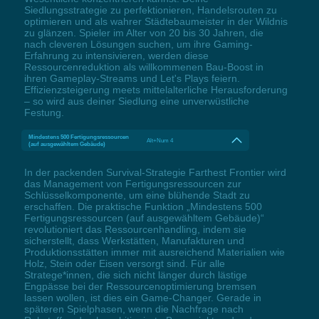
Siedlungsstrategie zu perfektionieren, Handelsrouten zu
optimieren und als wahrer Städtebaumeister in der Wildnis
zu glänzen. Spieler im Alter von 20 bis 30 Jahren, die
nach cleveren Lösungen suchen, um ihre Gaming-
Erfahrung zu intensivieren, werden diese
Ressourcenreduktion als willkommenen Bau-Boost in
ihren Gameplay-Streams und Let's Plays feiern.
Effizienzsteigerung meets mittelalterliche Herausforderung
– so wird aus deiner Siedlung eine unverwüstliche
Festung.
Mindestens 500 Fertigungsressourcen
Alt+Num 4
(auf ausgewähltem Gebäude)
In der packenden Survival-Strategie Farthest Frontier wird
das Management von Fertigungsressourcen zur
Schlüsselkomponente, um eine blühende Stadt zu
erschaffen. Die praktische Funktion „Mindestens 500
Fertigungsressourcen (auf ausgewähltem Gebäude)“
revolutioniert das Ressourcenhandling, indem sie
sicherstellt, dass Werkstätten, Manufakturen und
Produktionsstätten immer mit ausreichend Materialien wie
Holz, Stein oder Eisen versorgt sind. Für alle
Stratege*innen, die sich nicht länger durch lästige
Engpässe bei der Ressourcenoptimierung bremsen
lassen wollen, ist dies ein Game-Changer. Gerade in
späteren Spielphasen, wenn die Nachfrage nach