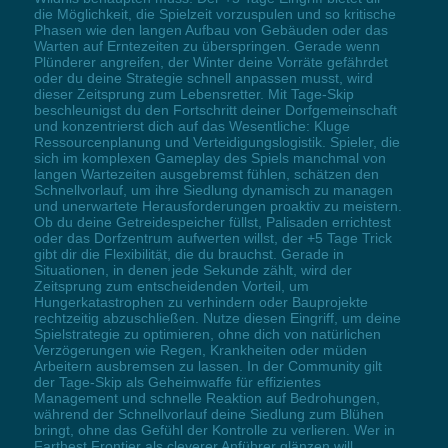
die Möglichkeit, die Spielzeit vorzuspulen und so kritische
Phasen wie den langen Aufbau von Gebäuden oder das
Warten auf Erntezeiten zu überspringen. Gerade wenn
Plünderer angreifen, der Winter deine Vorräte gefährdet
oder du deine Strategie schnell anpassen musst, wird
dieser Zeitsprung zum Lebensretter. Mit Tage-Skip
beschleunigst du den Fortschritt deiner Dorfgemeinschaft
und konzentrierst dich auf das Wesentliche: Kluge
Ressourcenplanung und Verteidigungslogistik. Spieler, die
sich im komplexen Gameplay des Spiels manchmal von
langen Wartezeiten ausgebremst fühlen, schätzen den
Schnellvorlauf, um ihre Siedlung dynamisch zu managen
und unerwartete Herausforderungen proaktiv zu meistern.
Ob du deine Getreidespeicher füllst, Palisaden errichtest
oder das Dorfzentrum aufwerten willst, der +5 Tage Trick
gibt dir die Flexibilität, die du brauchst. Gerade in
Situationen, in denen jede Sekunde zählt, wird der
Zeitsprung zum entscheidenden Vorteil, um
Hungerkatastrophen zu verhindern oder Bauprojekte
rechtzeitig abzuschließen. Nutze diesen Eingriff, um deine
Spielstrategie zu optimieren, ohne dich von natürlichen
Verzögerungen wie Regen, Krankheiten oder müden
Arbeitern ausbremsen zu lassen. In der Community gilt
der Tage-Skip als Geheimwaffe für effizientes
Management und schnelle Reaktion auf Bedrohungen,
während der Schnellvorlauf deine Siedlung zum Blühen
bringt, ohne das Gefühl der Kontrolle zu verlieren. Wer in
Farthest Frontier als cleverer Anführer glänzen will,