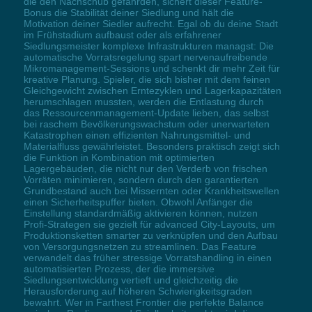
die den Nachschub gefährden, sichert dieser Feature-
Bonus die Stabilität deiner Siedlung und hält die
Motivation deiner Siedler aufrecht. Egal ob du deine Stadt
im Frühstadium aufbaust oder als erfahrener
Siedlungsmeister komplexe Infrastrukturen managst: Die
automatische Vorratsregelung spart nervenaufreibende
Mikromanagement-Sessions und schenkt dir mehr Zeit für
kreative Planung. Spieler, die sich bisher mit dem feinen
Gleichgewicht zwischen Erntezyklen und Lagerkapazitäten
herumschlagen mussten, werden die Entlastung durch
das Ressourcenmanagement-Update lieben, das selbst
bei raschem Bevölkerungswachstum oder unerwarteten
Katastrophen einen effizienten Nahrungsmittel- und
Materialfluss gewährleistet. Besonders praktisch zeigt sich
die Funktion in Kombination mit optimierten
Lagergebäuden, die nicht nur den Verderb von frischen
Vorräten minimieren, sondern durch den garantierten
Grundbestand auch bei Missernten oder Krankheitswellen
einen Sicherheitspuffer bieten. Obwohl Anfänger die
Einstellung standardmäßig aktivieren können, nutzen
Profi-Strategen sie gezielt für advanced City-Layouts, um
Produktionsketten smarter zu verknüpfen und den Aufbau
von Versorgungsnetzen zu streamlinen. Das Feature
verwandelt das früher stressige Vorratshandling in einen
automatisierten Prozess, der die immersive
Siedlungsentwicklung vertieft und gleichzeitig die
Herausforderung auf höheren Schwierigkeitsgraden
bewahrt. Wer in Farthest Frontier die perfekte Balance