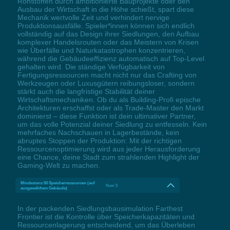
Rohstoffen durch ambitionierte Bauprojekte oder den
Ausbau der Wirtschaft in die Höhe schießt, spart diese
Mechanik wertvolle Zeit und verhindert nervige
Produktionsausfälle. Spieler*innen können sich endlich
vollständig auf das Design ihrer Siedlungen, den Aufbau
komplexer Handelsrouten oder das Meistern von Krisen
wie Überfälle und Naturkatastrophen konzentrieren,
während die Gebäudeeffizienz automatisch auf Top-Level
gehalten wird. Die ständige Verfügbarkeit von
Fertigungsressourcen macht nicht nur das Crafting von
Werkzeugen oder Luxusgütern reibungsloser, sondern
stärkt auch die langfristige Stabilität deiner
Wirtschaftsmechaniken. Ob du als Building-Profi epische
Architekturen erschaffst oder als Trade-Master den Markt
dominierst – diese Funktion ist dein ultimativer Partner,
um das volle Potenzial deiner Siedlung zu entfesseln. Kein
mehrfaches Nachschauen in Lagerbestände, kein
abruptes Stoppen der Produktion: Mit der richtigen
Ressourcenoptimierung wird aus jeder Herausforderung
eine Chance, deine Stadt zum strahlenden Highlight der
Gaming-Welt zu machen.
Mindestens 50 Speicherressourcen (auf
Num 5
ausgewähltem Gebäude)
In der packenden Siedlungsbausimulation Farthest
Frontier ist die Kontrolle über Speicherkapazitäten und
Ressourcenlagerung entscheidend, um das Überleben