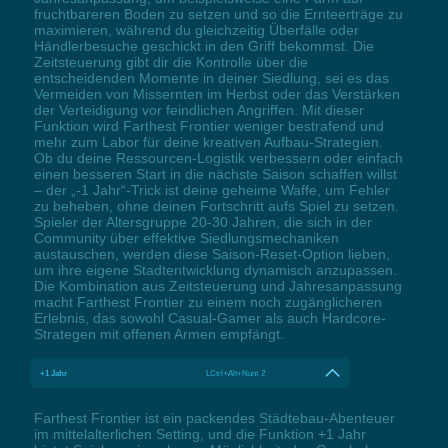
fruchtbareren Boden zu setzen und so die Ernteerträge zu
maximieren, während du gleichzeitig Überfälle oder
Händlerbesuche geschickt in den Griff bekommst. Die
Zeitsteuerung gibt dir die Kontrolle über die
entscheidenden Momente in deiner Siedlung, sei es das
Vermeiden von Missernten im Herbst oder das Verstärken
der Verteidigung vor feindlichen Angriffen. Mit dieser
Funktion wird Farthest Frontier weniger bestrafend und
mehr zum Labor für deine kreativen Aufbau-Strategien.
Ob du deine Ressourcen-Logistik verbessern oder einfach
einen besseren Start in die nächste Saison schaffen willst
– der „-1 Jahr“-Trick ist deine geheime Waffe, um Fehler
zu beheben, ohne deinen Fortschritt aufs Spiel zu setzen.
Spieler der Altersgruppe 20-30 Jahren, die sich in der
Community über effektive Siedlungsmechaniken
austauschen, werden diese Saison-Reset-Option lieben,
um ihre eigene Stadtentwicklung dynamisch anzupassen.
Die Kombination aus Zeitsteuerung und Jahresanpassung
macht Farthest Frontier zu einem noch zugänglicheren
Erlebnis, das sowohl Casual-Gamer als auch Hardcore-
Strategen mit offenen Armen empfängt.
+1 Jahr
LCtrl+Alt+Num 2
Farthest Frontier ist ein packendes Städtebau-Abenteuer
im mittelalterlichen Setting, und die Funktion +1 Jahr