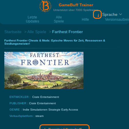
GameBuff Trainer
Unterstützt über 7000 Spieltrainer
Sprache
Download Gamebu
Letzte
Alle
Hilfe
Versionsaufze
Updates
Spiele
Startseite
Alle Spiele
Farthest Frontier
Farthest Frontier Cheats & Mods: Epische Moves für Zeit, Ressourcen &
Siedlungsmeister!
ENTWICKLER：
Crate Entertainment
PUBLISHER：
Crate Entertainment
GENRE：
Indie
Simulationen
Strategie
Early Access
Verkaufsplattform：
steam