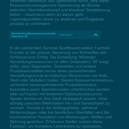
zwischen Realismus und Spielbarkeit sucht, wird diese
Ressourcenmanagement-Optimierung als Brücke
zwischen Überlebenskampf und kreativer Stadtplanung
lieben – besonders wenn es darum geht,
Lagerkapazitäten clever zu skalieren und Engpässe
proaktiv zu verhindern.
Minimale Herstellungsressourcen (in allen
LCtrl+Num 4
Gebäuden): 50
In der packenden Survival-Stadtbausimulation Farthest
Frontier ist die präzise Steuerung von Rohstoffen der
Schlüssel zum Erfolg. Die Einstellung 'Minimale
Herstellungsressourcen (in allen Gebäuden): 50' sorgt
dafür, dass Sägewerke, Schmieden und andere
Produktionsstätten immer einen ausreichenden
Herstellungsvorrat an kritischen Ressourcen wie Holz,
Stein oder Metallerz halten. Dieses Ressourcenminimum
verhindert nervenaufreibende Produktionsstaus,
besonders wenn Sammlerrouten unterbrochen werden
oder auf Karten mit limitierten Gebäuderessourcen.
Spieler können so ihre Stadt strategisch planen, ohne
ständig zwischen Werkstätten hin- und herwechseln zu
müssen. Gerade in der Anfangsphase, während
Winternotlagen oder bei feindlichen Überfällen wird die
kontinuierliche Produktion von Werkzeugen, Waffen und
Nahrung gesichert. Erfahrene Siedler nutzen diese
Funktion, um komplexe Lieferketten zu optimieren,