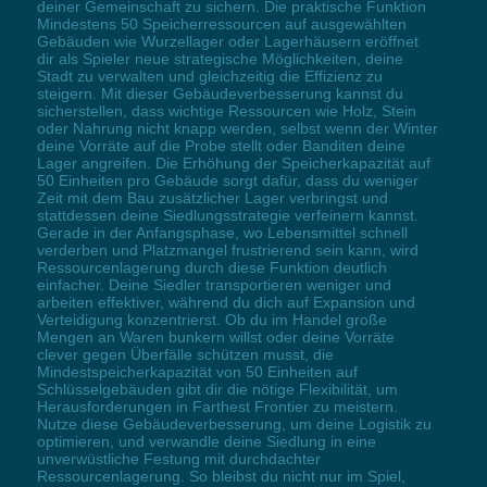
deiner Gemeinschaft zu sichern. Die praktische Funktion
Mindestens 50 Speicherressourcen auf ausgewählten
Gebäuden wie Wurzellager oder Lagerhäusern eröffnet
dir als Spieler neue strategische Möglichkeiten, deine
Stadt zu verwalten und gleichzeitig die Effizienz zu
steigern. Mit dieser Gebäudeverbesserung kannst du
sicherstellen, dass wichtige Ressourcen wie Holz, Stein
oder Nahrung nicht knapp werden, selbst wenn der Winter
deine Vorräte auf die Probe stellt oder Banditen deine
Lager angreifen. Die Erhöhung der Speicherkapazität auf
50 Einheiten pro Gebäude sorgt dafür, dass du weniger
Zeit mit dem Bau zusätzlicher Lager verbringst und
stattdessen deine Siedlungsstrategie verfeinern kannst.
Gerade in der Anfangsphase, wo Lebensmittel schnell
verderben und Platzmangel frustrierend sein kann, wird
Ressourcenlagerung durch diese Funktion deutlich
einfacher. Deine Siedler transportieren weniger und
arbeiten effektiver, während du dich auf Expansion und
Verteidigung konzentrierst. Ob du im Handel große
Mengen an Waren bunkern willst oder deine Vorräte
clever gegen Überfälle schützen musst, die
Mindestspeicherkapazität von 50 Einheiten auf
Schlüsselgebäuden gibt dir die nötige Flexibilität, um
Herausforderungen in Farthest Frontier zu meistern.
Nutze diese Gebäudeverbesserung, um deine Logistik zu
optimieren, und verwandle deine Siedlung in eine
unverwüstliche Festung mit durchdachter
Ressourcenlagerung. So bleibst du nicht nur im Spiel,