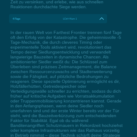
Zeit zu versinken, und erlebe, wie aus schnellen
Reaktionen durchdachte Siege werden.
-5 Tage
LCtrl+Num 1
In der rauen Welt von Farthest Frontier trennen fünf Tage
oft den Erfolg von der Katastrophe. Die geheimnisvolle -5
Tage-Mechanik, die durch cleveres Timing oder
experimentelle Tools aktiviert wird, revolutioniert das
Tempo deiner Siedlungsentwicklung und verwandelt
langwierige Bauzeiten in dynamische Chancen. Als
ambitionierter Siedler weißt du: Die Schlüssel zum
Überleben sind präzises Zeitmanagement, die Balance
zwischen Ressourcenzuwachs und Stadterweiterung
sowie die Fähigkeit, auf plötzliche Bedrohungen zu
reagieren. Diese spezielle Optimierung ermöglicht es dir,
Holzfällerhütten, Getreidespeicher oder
Verteidigungswälle schneller zu errichten, sodass du dich
früher auf kritische Aufgaben wie Vorratsakkumulation
oder Truppenmobilisierung konzentrieren kannst. Gerade
in den Anfangsphasen, wenn deine Siedler noch
unerfahren sind und der erste Winter bereits vor der Tür
steht, wird die Bauzeitverkürzung zum entscheidenden
Faktor für Stabilität. Egal ob du während
Banditenangriffen Schutzmauern in Rekordzeit hochziehst
oder komplexe Infrastrukturen wie das Rathaus vorzeitig
in Betrieb nimmst – diese Technik schärft deine Strategie