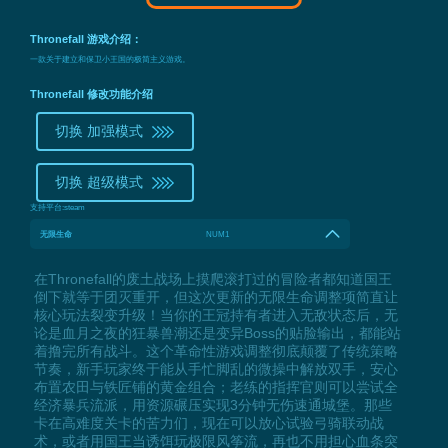
Thronefall 游戏介绍：
一款关于建立和保卫小王国的极简主义游戏。
Thronefall 修改功能介绍
切换 加强模式
切换 超级模式
支持平台:
steam
无限生命
NUM1
在Thronefall的废土战场上摸爬滚打过的冒险者都知道国王
倒下就等于团灭重开，但这次更新的无限生命调整项简直让
核心玩法裂变升级！当你的王冠持有者进入无敌状态后，无
论是血月之夜的狂暴兽潮还是变异Boss的贴脸输出，都能站
着撸完所有战斗。这个革命性游戏调整彻底颠覆了传统策略
节奏，新手玩家终于能从手忙脚乱的微操中解放双手，安心
布置农田与铁匠铺的黄金组合；老练的指挥官则可以尝试全
经济暴兵流派，用资源碾压实现3分钟无伤速通城堡。那些
卡在高难度关卡的苦力们，现在可以放心试验弓骑联动战
术，或者用国王当诱饵玩极限风筝流，再也不用担心血条突