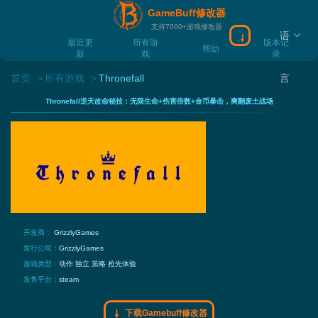
GameBuff修改器
支持7000+游戏修改器
语
下载Gamebuff
最近更
所有游
版本记
帮助
新
戏
录
首页
所有游戏
Thronefall
言
Thronefall逆天改命秘技：无限生命+伤害倍数+金币暴击，爽翻废土战场
开发商：
GrizzlyGames
发行公司：
GrizzlyGames
游戏类型：
动作
独立
策略
抢先体验
发售平台：
steam
下载Gamebuff修改器