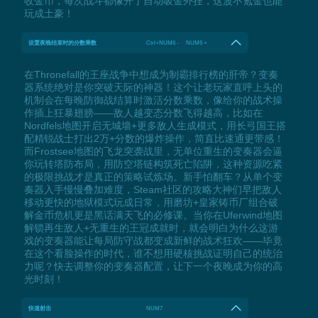
收金币，每次战斗都像开了自动吸金外挂，这波不氪金也能
玩成土豪！
设置夜晚结束时的分数乘数
Ctrl+NUM6 - NUM6 +
在Thronefall的王座战争中想成为制霸排行榜的肝帝？变奏
器系统绝对是你突破天际的神器！这个让老玩家直呼上头的
机制会在每晚防御战结算时激活分数乘数，像给你的战术操
作插上狂暴翅膀——敌人越变态分数飞得越高，比如在
Nordfels地图开启无城墙+更多敌人生成模式，用长弓国王搭
配精锐战士打出2万+分数的爆炸操作，简直比速通更带感！
而Frostsee地图的飞龙突袭战里，无单位重生的变奏器会逼
你玩转塔防布局，用防空塔链构筑死亡陷阱，这种资源吃紧
的极限挑战才是真正的策略试炼场。新手怕翻车？从单个变
奏器入手慢慢叠加难度，Steam社区的攻略大神们早把敌人
移动更快的地狱模式玩成日常，用磨坊+皇家铸币厂组合破
解金币危机更是黑话满天飞的必修课。当你在Uferwind地图
解锁再生敌人+无重生的王冠成就时，就会明白为什么这游
戏的变奏器能让每局防守战都变成新鲜的战术狂欢——毕竟
在这个看脸操作的时代，谁不想用硬核挑战证明自己的统治
力呢？快去调整你的变奏器配置，让下一个夜晚成为你的高
光时刻！
快速射击
NUM7