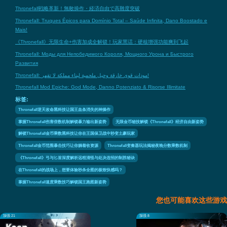
Thronefall戦略革新！無敵操作・経済自由で高難度突破
Thronefall: Truques Épicos para Domínio Total – Saúde Infinita, Dano Boostado e
Mais!
《Thronefall》无限生命+伤害加成全解锁！玩家黑话：硬核增强功能爽到飞起
Thronefall: Моды для Непобедимого Короля, Мощного Урона и Быстрого
Развития
Thronefall: مودات قوى خارقة وحيل ملحمية لبناء مملكة لا تقهر!
Thronefall Mod Epiche: God Mode, Danno Potenziato & Risorse Illimitate
标签:
Thronefall逆天改命黑科技让国王血条消失的神操作
掌握Thronefall伤害倍数机制解锁暴力输出新姿势
无限金币秘技解锁《Thronefall》经济自由新姿势
解锁Thronefall金币乘数黑科技让你在王国保卫战中秒变土豪玩家
Thronefall金币范围暴击技巧让你躺着收资源
Thronefall变奏器玩法揭秘夜晚分数乘数机制
《Thronefall》弓与匕首深度解析远程清怪与处决连招的制胜秘诀
在Thronefall的战场上，想要体验秒杀全图的极致快感吗？
掌握Thronefall速度乘数技巧解锁国王跑图新姿势
您也可能喜欢这些游戏
加强 21
加强 8