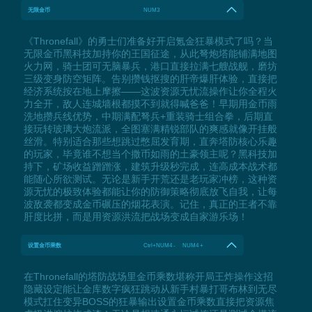
无限金币
NUM3
《Thronefall》的勇士们准备好开启氪金狂暴模式了吗？当
无限金币黑科技加持你的王国征途，从此弩炮塔能铺满地图
火力网，骑士团可无脑暴兵，港口直接拉满七艘战舰，磨坊
三级变身防空矩阵。告别攒钱抠搜的肝帝爆肝体验，直接把
经济系统按在地上摩擦——这波资源无忧流操作让你全程火
力全开，敌人连城墙根都摸不到就得喊爸爸！早期用金币雨
洗地攒兵线优势，中期满配弩兵+重装骑士组合拳，后期直
接玩转玻璃大炮流派，全图塞满精锐部队的爽感就像开挂般
丝滑。特别适合那些想跳过憋屈发育期，直奔塔防核心乐趣
的玩家，毕竟谁不想当个撒币如雨的土豪领主呢？黑科技加
持下，矿场收益蹭蹭涨，建筑升级秒完成，连高成本战术都
能随心所欲测试。无论是新手开荒还是老玩家冲榜，这种资
源无忧的极致体验都能让你的防御策略彻底放飞自我，让每
波敌袭都变成金币碾压的烟花表演。记住，真正的王者不靠
肝度比拼，而是用资源洪流把战场变成自家游乐场！
设置金币乘数
Ctrl+NUM4 - NUM4 +
在Thronefall的塔防战场里金币乘数堪称开局王炸操作这招
隐藏设定能让金库数字疯狂跳动从新手村暴打哥布林到无尽
模式扛住变异BOSS的狂暴输出设置金币乘数直接把资源焦