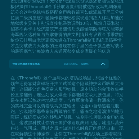
虑扔进熔炉烧成渣！无论是想速通永恒试炼还是测试全塔流
极限操作Thronefall金币获取速度都能被这招改写规则像建
筑公会这种烧钱特权搭配金币乘数简直如虎添翼开局三分钟
拉满二级房屋这种骚操作都能轻松实现遇到敌人移动加速的
地狱级变异关卡别慌直接把乘数调到10倍让城墙升级和骑士
招募不再卡手经济建筑产出翻倍后既能铺满防御塔又能养起
海军舰队这种鱼与熊掌兼得的爽文剧情只有设置金币乘数能
给你安排明白老玩家都知道在Thronefall金币系统里搞事情
才是突破战力天花板的王道现在你手里的金子就是改写战术
的最强底气让每波敌人来送死都变成金库爆仓的庆典
设置金币磁铁半径倍增器
Ctrl+NUM5 - NUM5 +
在《Thronefall》这个血与火的塔防战场里，想当个优雅的
领主还得靠财富磁场开挂？试试这个隐藏神技金币吸星大法
吧！这招能让角色变身人形印钞机，原本鸡肋的金币收集半
径直接翻倍，连远处敌人爆金币都能隔空吸到腰包里。特别
是在永恒试炼这种地狱难度，当敌军像海啸一样涌来时，你
的英雄完全可以骑着战马疯狂输出，让金币自动追着屁股
跑。沙漠地图那些东躲西藏的金币，霜冻之地滑溜溜的地形
障碍，统统变成你的移动ATM机。告别手忙脚乱捡金币的尴
尬，这波黑科技让你的王国扩张速度爽到飞起，建造兵营升
科技一气呵成。用过之后才知道什么叫真正的经济自由，现
在就解锁这个神操作，让你在Thronefall的战场上躺着就能