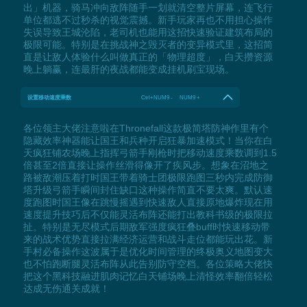
出」机器，骑马冲向敌阵随手一划就清空整片屏幕，连飞行
单位都逃不过秒杀的视觉震撼。新手玩家再也不用担心操作
失误导致王城沦陷，老司机也能用这招快速验证建筑布局的
极限可能。特别是在挑战神之毁灭者的变异模式里，这招简
直是让敌人体验什么叫做真正的「物理超度」，白天攒资源
晚上躺赢，连最肝的夜战都能变成挂机刷宝现场。
设置移动速度乘数
Ctrl+NUM9 - NUM9 +
各位领主大佬注意啦在Thronefall这款极简塔防神作里有个
隐藏效率神器能让国王和兵种开启狂暴加速模式！当你在白
天疯狂铺农场晚上指挥弓箭手刚枪时把移动速度乘数调到1.5
倍甚至2倍直接让操作丝滑得像开了疾风步。想象在沼地之
路被敌潮压着打时国王带着骑士团极限跑图三秒内完成防御
塔升级弓箭手瞬间封住缺口这种操作简直不要太爽。默认速
度跑图时国王像在跳慢摇遇到快速敌人直接原地爆炸现在用
速度提升技巧后不仅能灵活布阵还能打出教科书级的极限拉
扯。特别是无尽模式后期敌军强度疯狂叠buff时快速移动带
来的战术优势直接拉满经济运营和战斗走位都能玩出花。新
手村必备操作这波属于是优化时间管理的终极奥义地图变大
也不怕跑断腿灵活布阵从此告别防守空档。各位策略大佬快
把这个黑科技融进肌肉记忆白天铺场晚上清怪效率翻倍轻松
达成无伤通关成就！