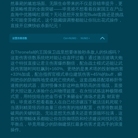
然暴毙的尴尬场面。无限生命带来的不仅是容错率提升，更
是策略维度的全面突破——毕竟谁不想看着自家国王在尸山
血海中优雅喝红茶呢？无论是想开发新型Build套路还是挑战
不可能变异模式，这个隐藏级调整都能让你玩出花式操作，
直接开启爽快砍杀新纪元！
设置伤害倍数
Ctrl+NUM2 - NUM2 +
在Thronefall的王国保卫战里想要体验秒杀敌人的快感吗？
这套伤害倍数系统绝对能让你直呼过瘾！通过激活玻璃大炮
这个特技直接让君主伤害爆炸翻倍，配合战士模式还能让武
器伤害随时间狂飙到+160%。更绝的是奥术塔的投射物伤害
+33%加成，配合指挥官模式单位建筑伤害+45%的buff，瞬
间把你的防御阵地变成死亡绞肉机。这套战略搭配堪称肝帝
速推的核武器，面对怪像水影这种血厚防高的首领战，直接
开大招让敌人体验什么叫物理超度。在永恒试炼这种极限模
式里，用特技组合把金币省下来砸金矿渔场才是真·财富密
码，毕竟谁不想看着敌人在自己经济碾压下被活活耗死呢？
当遇到精英怪四倍血量三倍伤害的地狱配置，伤害倍数就是
破局的关键钥匙。无论是想无伤通关还是资源循环拉满，这
套伤害增幅体系都能让你在防御塔防和经济建设间找到完美
平衡点，毕竟用最少的防御建筑扛最多伤害才是高手的浪漫
操作。