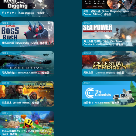
异形：盗贼入侵（Alien: Rogue Incursion
挖！挖！挖！（Keep Digging） 修改器
Evolved Edition） 修改器
加强 8
加强 17
海上力量:导弹时代海战（Sea Power : Naval
挂机大老板（IDLE BOSS RUSH） 修改器
Combat in the Missile Age） 修改器
加强 5
加强 12
可执行突击2（Executive Assault 2） 修改器
天朝上国（Celestial Empire） 修改器
加强 11
加强 3
恒星战术（Stellar Tactics） 修改器
殖民者（The Colonists） 修改器
加强 6
吃豆人吃遍世界2（PAC-MAN WORLD 2 Re-
PAC） 修改器