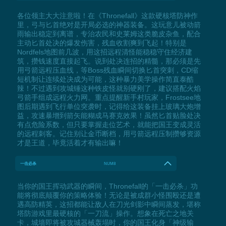
各位领主大大注意啦！在《Thronefall》这款硬核塔防神作
里，弓与匕首绝对是开局必选的神器装备。这玩意儿被动箭
雨输出稳定到离谱，专治农民和史莱姆这类脆皮杂鱼，配合
主动匕首处决的爆发伤害，残血收割爽到飞起！特别是
Nordfels地图前几波，用这招远程清怪能稳稳守住经济建
筑，攒钱速度直接起飞。说到处决连招的精髓，那必须是先
用弓箭远程压血线，等Boss残血瞬间切换匕首突刺，CD缩
短机制让连续处决成为可能，这种暴力美学操作简直泰酷
辣！不过遇到攻城锤这种铁皮怪就别硬刚了，建议搭配火焰
弓箭手组成远程火力网。重点提醒新手村玩家，Frostsee地
图后期遇到飞行单位突袭时，记得给这装备挂上玻璃大炮增
益，攻速暴增到箭矢能糊成马赛克效果！虽然匕首贴脸处决
有点危险系数，但只要掌握走位艺术，就能把国王变成灵活
的远程刺客。记住别让金币断档，用弓箭远程压制攒够资源
才是王道，毕竟活着才有输出嘛！
一击必杀
NUM8
当你的国王挥动武器的瞬间，Thronefall的「一击必杀」功
能将彻底颠覆你的策略体验！无论是被成群小怪围殴还是遭
遇高防精英，这招都能让敌人在刀光剑影中瞬间蒸发，堪称
塔防游戏里最硬核的「一刀流」操作。想象在死亡之地关
卡，城墙即将被攻城器械轰塌时，你的国王化身「神级输