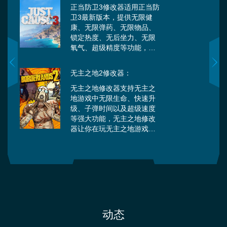
正当防卫3修改器适用正当防
卫3最新版本，提供无限健
康、无限弹药、无限物品、
锁定热度、无后坐力、无限
氧气、超级精度等功能，让
你尽情体验防卫过当的感
觉。 正当防卫3是一款由
无主之地2修改器：
Avalanche Studios开发，
Square Enix发行的一款第三
无主之地修改器支持无主之
人称射击类游戏，该游戏是
地游戏中无限生命、快速升
《正当防卫》系列游戏的第
级、子弹时间以及超级速度
三部作品，于2015年12月1
等强大功能，无主之地修改
日发行。游戏中玩家控制的
器让你在玩无主之地游戏时
主角Rico Rodriguez回到自
带来更多精彩的体验。
己的家乡地中海上的Medici
岛。这座岛屿被将军所独裁
统治，Di Ravello要利用岛上
的资源来统治世界。而Rico
的目标是推翻独裁统治，并
成为当地叛军的首领。
动态