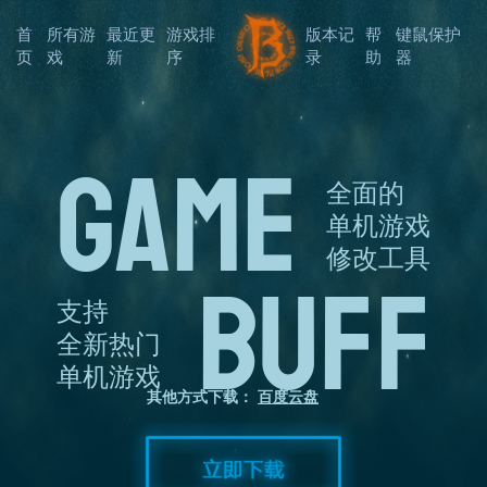
首
所有游
最近更
游戏排
版本记
帮
键鼠保护
页
戏
新
序
录
助
器
GAME
全面的
单机游戏
修改工具
BUFF
支持
全新热门
单机游戏
其他方式下载：
百度云盘