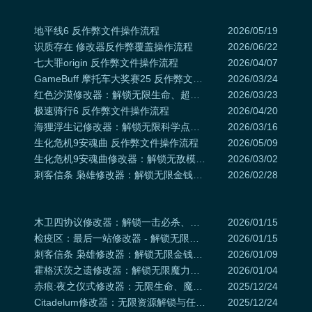
地平线6 反作弊文件操作流程
2026/05/19
识质存在 修改器反作弊覆盖操作流程
2026/06/22
七大罪origin 反作弊文件操作流程
2026/04/07
GameBuff 摩托车大奖赛25 反作弊文件操作流程
2026/03/24
红色沙漠修改器：解锁无限生命、超级伤害与编辑属性
2026/03/23
极速骑行6 反作弊文件操作流程
2026/04/20
海狸浮生记修改器：解锁无限科学点、终极长寿与即时建造
2026/03/16
生化危机9安魂曲 反作弊文件操作流程
2026/05/09
生化危机9安魂曲修改器：解锁无敌模式、无限弹药与超级伤害
2026/03/02
刺客信条 枭雄修改器：解锁无限金钱、上帝模式与全成就攻略
2026/02/28
木卫四协议修改器：解锁一击必杀、无限资源与超级速度
2026/01/15
检疫区：最后一站修改器 - 解锁无限资源、飞行模式与无敌城墙
2026/01/15
刺客信条 枭雄修改器：解锁无限金钱、上帝模式与全成就攻略
2026/01/09
霍格沃茨之遗修改器：解锁无限魔力与魔法特权，成就传奇巫师之路
2026/01/04
赤痕:夜之仪式修改器：无限生命、魔法与跳跃解锁全地图探索
2025/12/24
Citadelum修改器：无限资源解锁与任务速通秘籍
2025/12/24