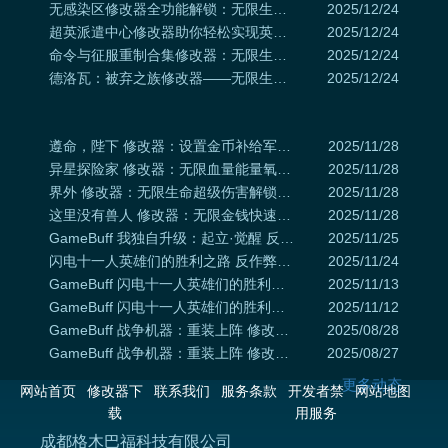
无感染区修改器全功能解锁：无限生命弹药与秒建基地的末日生存攻略
2025/12/24
超英派遣中心修改器助你轻松实现英雄满级与任务必成
2025/12/24
命令与征服重制合集修改器：无限生命、资源与一击必杀秘籍
2025/12/24
德洛瓦：被弃之族修改器——无限生命值与耐力解锁，畅游凯尔特黑暗世界
2025/12/24
遵命，陛下 修改器：设置金币补给军队掌控王国命运
2025/11/28
异星探险家 修改器：无限血量能量氧气征服星际沙盒
2025/11/28
界外 修改器：无限生命超级伤害解锁探索冒险巅峰
2025/11/28
这里没有兽人 修改器：无限金钱快速建造解锁游戏乐趣
2025/11/28
GameBuff 我独自升级：起立·觉醒 反作弊操作流程
2025/11/25
闪电十一人英雄们的胜利之路 反作弊操作流程使用
2025/11/24
GameBuff 闪电十一人英雄们的胜利之路反作弊流程
2025/11/13
GameBuff 闪电十一人英雄们的胜利之路反作弊操作流程
2025/11/12
GameBuff 战争机器：重装上阵 修改器反作弊 说明
2025/08/28
GameBuff 战争机器：重装上阵 修改器反作弊 流程
2025/08/27
更多动态
网站首页
修改器下
联系我们
服务条款
开发者禁
网站地图
载
用服务
成都格木巴福科技有限公司