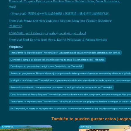
Thronefall: Truques Épicos para Domínio Total – Saúde Infinita, Dano Boostado e
Mais!
《Thronefall》无限生命+伤害加成全解锁！玩家黑话：硬核增强功能爽到飞起
Thronefall: Моды для Непобедимого Короля, Мощного Урона и Быстрого
Развития
Thronefall: مودات قوى خارقة وحيل ملحمية لبناء مملكة لا تقهر!
Thronefall Mod Epiche: God Mode, Danno Potenziato & Risorse Illimitate
Etiqueta:
Transforma tu experiencia en Thronefall con la funcionalidad Salud infinita para estrategias sin límites
Dominar el campo de batalla con multiplicadores de daño personalizables en Thronefall
Desbloquea tu potencial estratégico con Oro infinito en Thronefall
Acelera tu progreso en Thronefall con ajustes personalizables que transforman tu economía y eliminan el grindeo
Multiplica tu eficiencia en Thronefall con el poderoso multiplicador de radio de imán de monedas, que convierte
Personaliza tu desafío con mutadores que elevan tu multiplicador de puntuación en Thronefall
Descubre cómo el Arco y Daga en Thronefall te permite dominar oleadas tempranas, ejecutar enemigos élite y co
Transforma tu experiencia en Thronefall con la habilidad Matar con un golpe para derribar enemigos en un insta
En Thronefall, el ajuste de multiplicador de velocidad de movimiento permite a los jugadores desplazarse con m
También te pueden gustar estos juegos
aumentar 15
aumentar 2