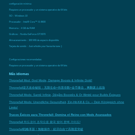
configuración mínima:
Requiere un procesador y un sistema operativo de 64 bits
SO：Windows 10
Procesador：Intel® Core™ i5-9600
Memoria：4 GB de RAM
Gráficos：Nvidia GeForce GTX970
Almacenamiento：300 MB de espacio disponible
Tarjeta de sonido：Just whistle your favourite tune :)
Configuraciones recomendadas:
Requiere un procesador y un sistema operativo de 64 bits
Más idiomas
Thronefall Mod: God Mode, Damage Boosts & Infinite Gold!
Thronefall逆天改命秘技：无限生命+伤害倍数+金币暴击，爽翻废土战场
Thronefall Mods: Santé Infinie, Dégâts Boostés & Or Illimité pour Builds Épiques
Thronefall Mods: Unendliche Gesundheit, Ein-Hit-Kill & Co. – Dein Königreich ohne
Limits!
Trucos Épicos para Thronefall: Domina el Reino con Mods Avanzados
Thronefall 하드코어 조작으로 왕국 방어 완벽 가이드!
Thronefall戦略革新！無敵操作・経済自由で高難度突破