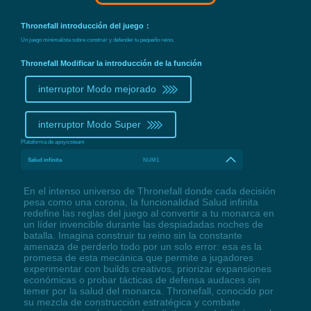
Thronefall introducción del juego：
Un juego minimalista sobre construir y defender tu pequeño reino.
Thronefall Modificar la introducción de la función
interruptor Modo mejorado
interruptor Modo Super
Plataforma de apoyo:
steam
Salud infinita
NUM1
En el intenso universo de Thronefall donde cada decisión
pesa como una corona, la funcionalidad Salud infinita
redefine las reglas del juego al convertir a tu monarca en
un líder invencible durante las despiadadas noches de
batalla. Imagina construir tu reino sin la constante
amenaza de perderlo todo por un solo error: esa es la
promesa de esta mecánica que permite a jugadores
experimentar con builds creativos, priorizar expansiones
económicas o probar tácticas de defensa audaces sin
temer por la salud del monarca. Thronefall, conocido por
su mezcla de construcción estratégica y combate