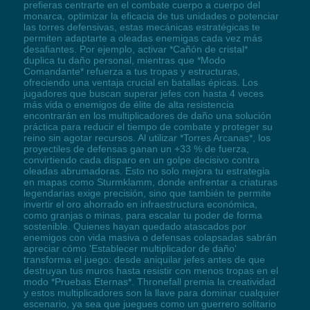
prefieras centrarte en el combate cuerpo a cuerpo del
monarca, optimizar la eficacia de tus unidades o potenciar
las torres defensivas, estas mecánicas estratégicas te
permiten adaptarte a oleadas enemigas cada vez más
desafiantes. Por ejemplo, activar *Cañón de cristal*
duplica tu daño personal, mientras que *Modo
Comandante* refuerza a tus tropas y estructuras,
ofreciendo una ventaja crucial en batallas épicas. Los
jugadores que buscan superar jefes con hasta 4 veces
más vida o enemigos de élite de alta resistencia
encontrarán en los multiplicadores de daño una solución
práctica para reducir el tiempo de combate y proteger su
reino sin agotar recursos. Al utilizar *Torres Arcanas*, los
proyectiles de defensas ganan un +33 % de fuerza,
convirtiendo cada disparo en un golpe decisivo contra
oleadas abrumadoras. Esto no solo mejora tu estrategia
en mapas como Sturmklamm, donde enfrentar a criaturas
legendarias exige precisión, sino que también te permite
invertir el oro ahorrado en infraestructura económica,
como granjas o minas, para escalar tu poder de forma
sostenible. Quienes hayan quedado atascados por
enemigos con vida masiva o defensas colapsadas sabrán
apreciar cómo 'Establecer multiplicador de daño'
transforma el juego: desde aniquilar jefes antes de que
destruyan tus muros hasta resistir con menos tropas en el
modo *Pruebas Eternas*. Thronefall premia la creatividad
y estos multiplicadores son la llave para dominar cualquier
escenario, ya sea que juegues como un guerrero solitario