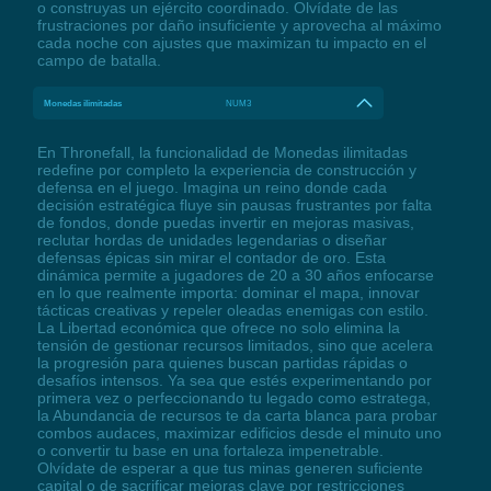
o construyas un ejército coordinado. Olvídate de las
frustraciones por daño insuficiente y aprovecha al máximo
cada noche con ajustes que maximizan tu impacto en el
campo de batalla.
Monedas ilimitadas
NUM3
En Thronefall, la funcionalidad de Monedas ilimitadas
redefine por completo la experiencia de construcción y
defensa en el juego. Imagina un reino donde cada
decisión estratégica fluye sin pausas frustrantes por falta
de fondos, donde puedas invertir en mejoras masivas,
reclutar hordas de unidades legendarias o diseñar
defensas épicas sin mirar el contador de oro. Esta
dinámica permite a jugadores de 20 a 30 años enfocarse
en lo que realmente importa: dominar el mapa, innovar
tácticas creativas y repeler oleadas enemigas con estilo.
La Libertad económica que ofrece no solo elimina la
tensión de gestionar recursos limitados, sino que acelera
la progresión para quienes buscan partidas rápidas o
desafíos intensos. Ya sea que estés experimentando por
primera vez o perfeccionando tu legado como estratega,
la Abundancia de recursos te da carta blanca para probar
combos audaces, maximizar edificios desde el minuto uno
o convertir tu base en una fortaleza impenetrable.
Olvídate de esperar a que tus minas generen suficiente
capital o de sacrificar mejoras clave por restricciones