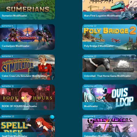
Sumerios Modificador
Mars First Logistics Modificador
aumentar 8
aumentar 12
Cardaclysm Modificador
Poly Bridge 2 Modificador
aumentar 4
aumentar 24
Cabin Crew Life Simulator Modificador
Unbridled: That Horse Game Modificador
aumentar 11
aumentar 18
BOOK OF HOURS Modificador
Modificador
aumentar 13
aumentar 9
Spell Disk Modificador
Gatewalkers Modificador