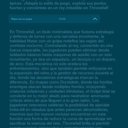
épicas. ¡Adapta tu estilo de juego, explota sus puntos
fuertes y conviértete en un rey imbatible en Thronefall!
Matar con un golpe
NUM8
En Thronefall, un título minimalista que fusiona estrategia
y defensa de torres con una narrativa envolvente, la
habilidad Matar con un golpe redefine las reglas del
combate nocturno. Controlando al rey, convertido en una
fuerza imparable, los jugadores pueden eliminar desde
soldados básicos hasta máquinas de asedio con un solo
movimiento, ya sea un espadazo, un lanzazo o un disparo
de arco. Esta mecánica no solo acelera los
enfrentamientos, sino que también permite enfocarse en
la expansión del reino y la gestión de recursos durante el
día, donde las decisiones estratégicas marcan la
diferencia. En mapas como Durststein, donde las hordas
enemigas atacan desde múltiples frentes, incluyendo
criaturas voladoras y unidades blindadas, el Golpe letal se
convierte en tu mejor aliado para neutralizar amenazas
críticas antes de que lleguen a tu gran salón. Los
jugadores veteranos celebran la posibilidad de ejecutar
Insta-kill en oleadas que antes parecían abrumadoras,
mientras que los nuevos reclutas encuentran en esta
función una forma de reducir la curva de aprendizaje sin
sacrificar la esencia del reto. Thronefall brilla al permitir
construcciones arriesgadas o experimentación con