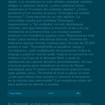
aliado. Los mutadores no solo añaden variedad, también
obligan a repensar tácticas: ¿cómo optimizar torres
antiaéreas en Frostsee sin unidades aliadas? ¿Cómo
gestionar el oro escaso al activar 'Enemigos no sueltan
monedas'? Cada elección es un reto adictivo. La
comunidad resalta que combinar 'Enemigos
regenerativos' y 'Sin unidades' no solo desbloquea
coronas, sino que intensifica la emoción al ver a tu rey
resistiendo en primera línea. Los novatos pueden
empezar con mutadores suaves como 'Reparaciones más
lentas' para dominar mecánicas básicas, mientras los
veteranos buscan hordas masivas para récords de 20.000
puntos o más. Thronefall brilla al equilibrar riesgo y
recompensa: cada multiplicador de puntuación activo te
empuja a explorar nuevas build, mejorar tu economía con
molinos o la Casa de la Moneda Real, y sentir la
satisfacción de superar desafíos personalizados. Así que
si buscas guías para mutadores en foros de Steam,
estrategias para Frostsee o simplemente quieres hacer
cada partida única, Thronefall te invita a elevar el nivel.
¿Listo para liderar bajo presión y convertir el amanecer
en tu victoria más memorable? Los mutadores están ahí
para quienes se atreven a usarlos.
Fuego Rápido
NUM7
En Thronefall, un título que mezcla estrategia y defensa