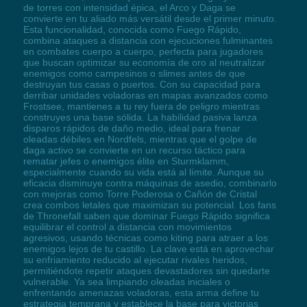
de torres con intensidad épica, el Arco y Daga se
convierte en tu aliado más versátil desde el primer minuto.
Esta funcionalidad, conocida como Fuego Rápido,
combina ataques a distancia con ejecuciones fulminantes
en combates cuerpo a cuerpo, perfecta para jugadores
que buscan optimizar su economía de oro al neutralizar
enemigos como campesinos o slimes antes de que
destruyan tus casas o puertos. Con su capacidad para
derribar unidades voladoras en mapas avanzados como
Frostsee, mantienes a tu rey fuera de peligro mientras
construyes una base sólida. La habilidad pasiva lanza
disparos rápidos de daño medio, ideal para frenar
oleadas débiles en Nordfels, mientras que el golpe de
daga activo se convierte en un recurso táctico para
rematar jefes o enemigos élite en Sturmklamm,
especialmente cuando su vida está al límite. Aunque su
eficacia disminuye contra máquinas de asedio, combinarlo
con mejoras como Torre Poderosa o Cañón de Cristal
crea combos letales que maximizan su potencial. Los fans
de Thronefall saben que dominar Fuego Rápido significa
equilibrar el control a distancia con movimientos
agresivos, usando técnicas como kiting para atraer a los
enemigos lejos de tu castillo. La clave está en aprovechar
su enfriamiento reducido al ejecutar rivales heridos,
permitiéndote repetir ataques devastadores sin quedarte
vulnerable. Ya sea limpiando oleadas iniciales o
enfrentando amenazas voladoras, esta arma define tu
estrategia temprana y establece la base para victorias