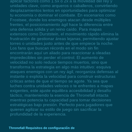
aplicar factores como 1.5x o 2x a la movilidad del rey y
unidades clave, como arqueros o caballeros, convirtiendo
desplazamientos lentos en oportunidades para optimizar
tu economía o dominar el combate. En escenarios como
Frostsee, donde los enemigos atacan desde múltiples
frentes, el posicionamiento ágil hace la diferencia entre
una defensa sólida y un reino caído. Para mapas
extensos como Durststein, el movimiento rápido elimina la
frustración de gestionar áreas lejanas, permitiendo ajustar
torres o unidades justo antes de que empiece la noche.
Los fans que buscan récords en el modo sin fin
encontrarán aquí un aliado para reaccionar a oleadas
impredecibles sin perder el control. El aumento de
velocidad no solo reduce tiempos muertos, sino que
transforma la estrategia en algo más intuitivo: esquiva
ataques enemigos con un rey ágil, reorganiza defensas al
instante o explota la velocidad para construir estructuras
críticas antes de que el tiempo se agote. Ya sea que
luches contra unidades veloces o te enfrentes a mapas
exigentes, este ajuste equilibra accesibilidad y desafío
táctico, manteniendo la esencia de Thronefall intacta
mientras potencia tu capacidad para tomar decisiones
estratégicas bajo presión. Perfecto para jugadores que
quieren agilizar su estilo de juego sin sacrificar la
profundidad de la experiencia.
Thronefall Requisitos de configuración de