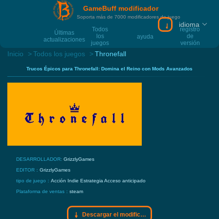
GameBuff modificador
Soporta más de 7000 modificadores de juego
idioma
Descargar el mo
Todos
registro
Últimas
los
de
ayuda
actualizaciones
juegos
versión
Inicio
Todos los juegos
Thronefall
Trucos Épicos para Thronefall: Domina el Reino con Mods Avanzados
DESARROLLADOR:
GrizzlyGames
EDITOR：
GrizzlyGames
tipo de juego：
Acción
Indie
Estrategia
Acceso anticipado
Plataforma de ventas：
steam
Descargar el modificador Gamebuff