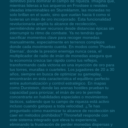
definitivo para dominar el campo de riqueza. Imagina que,
mientras lideras a tus arqueros en Frostsee o resistes
oleadas interminables en Sturmklamm, las monedas no
solo brillan en el suelo, sino que vuelan hacia ti como si
tuvieras un imán de oro incorporado. Esta funcionalidad
revolucionaria amplía tu alcance de recolección,
permitiéndote atraer recursos desde distancias épicas sin
interrumpir tu ritmo de combate. Ya no tendrás que
sacrificar momentos clave para recoger monedas
manualmente, especialmente en terrenos complejos
donde cada movimiento cuenta. En modos como 'Pruebas
Eternas', donde la presión enemiga nunca cesa, el
multiplicador de radio de imán de monedas asegura que
tu economía crezca tan rápido como tus reflejos,
transformando cada victoria en una inyección de oro para
tus torres, murallas o cuarteles. Los jugadores de 20 a 30
años, siempre en busca de optimizar su gameplay,
encontrarán en esta característica el equilibrio perfecto
entre automatización y control estratégico. En mapas
como Durststein, donde las arenas hostiles prueban tu
capacidad para priorizar, el imán de oro te permite
concentrarte en habilidades especiales o movimientos
tácticos, sabiendo que tu campo de riqueza está activo
incluso cuando galopas a toda velocidad. ¿Te has
preguntado cómo maximizar tu alcance de recolección sin
caer en métodos prohibidos? Thronefall responde con
este sistema integrado que eleva tu experiencia,
eliminando la frustración de perder monedas dispersas y