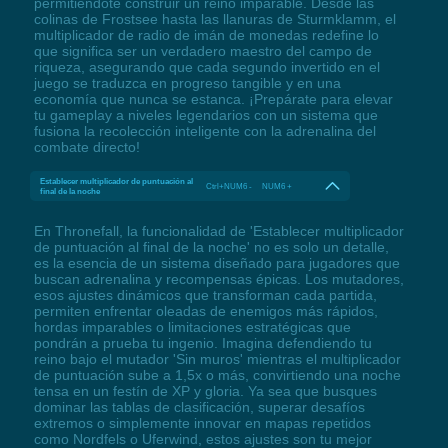
permitiéndote construir un reino imparable. Desde las
colinas de Frostsee hasta las llanuras de Sturmklamm, el
multiplicador de radio de imán de monedas redefine lo
que significa ser un verdadero maestro del campo de
riqueza, asegurando que cada segundo invertido en el
juego se traduzca en progreso tangible y en una
economía que nunca se estanca. ¡Prepárate para elevar
tu gameplay a niveles legendarios con un sistema que
fusiona la recolección inteligente con la adrenalina del
combate directo!
Establecer multiplicador de puntuación al
Ctrl+NUM6 - NUM6 +
final de la noche
En Thronefall, la funcionalidad de 'Establecer multiplicador
de puntuación al final de la noche' no es solo un detalle,
es la esencia de un sistema diseñado para jugadores que
buscan adrenalina y recompensas épicas. Los mutadores,
esos ajustes dinámicos que transforman cada partida,
permiten enfrentar oleadas de enemigos más rápidos,
hordas imparables o limitaciones estratégicas que
pondrán a prueba tu ingenio. Imagina defendiendo tu
reino bajo el mutador 'Sin muros' mientras el multiplicador
de puntuación sube a 1,5x o más, convirtiendo una noche
tensa en un festín de XP y gloria. Ya sea que busques
dominar las tablas de clasificación, superar desafíos
extremos o simplemente innovar en mapas repetidos
como Nordfels o Uferwind, estos ajustes son tu mejor