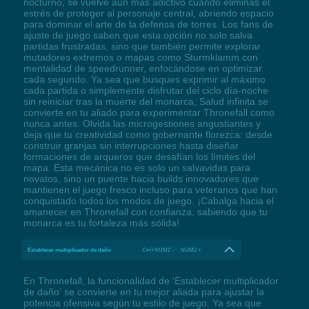
nocturno, se vuelve aún más adictivo cuando eliminas el
estrés de proteger al personaje central, abriendo espacio
para dominar el arte de la defensa de torres. Los fans de
ajuste de juego saben que esta opción no solo salva
partidas frustradas, sino que también permite explorar
mutadores extremos o mapas como Sturmklamm con
mentalidad de speedrunner, enfocándose en optimizar
cada segundo. Ya sea que busques exprimir al máximo
cada partida o simplemente disfrutar del ciclo día-noche
sin reiniciar tras la muerte del monarca, Salud infinita se
convierte en tu aliado para experimentar Thronefall como
nunca antes. Olvida las microgestiones angustiantes y
deja que tu creatividad como gobernante florezca: desde
construir granjas sin interrupciones hasta diseñar
formaciones de arqueros que desafían los límites del
mapa. Esta mecánica no es solo un salvavidas para
novatos, sino un puente hacia builds innovadores que
mantienen el juego fresco incluso para veteranos que han
conquistado todos los modos de juego. ¡Cabalga hacia el
amanecer en Thronefall con confianza, sabiendo que tu
monarca es tu fortaleza más sólida!
Establecer multiplicador de daño
Ctrl+NUM2 - NUM2 +
En Thronefall, la funcionalidad de 'Establecer multiplicador
de daño' se convierte en tu mejor aliada para ajustar la
potencia ofensiva según tu estilo de juego. Ya sea que