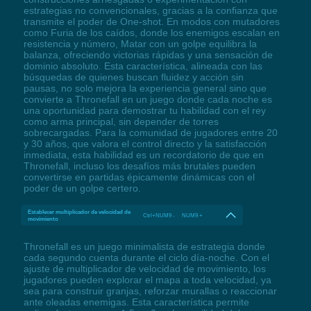
estrategias no convencionales, gracias a la confianza que
transmite el poder de One-shot. En modos con mutadores
como Furia de los caídos, donde los enemigos escalan en
resistencia y número, Matar con un golpe equilibra la
balanza, ofreciendo victorias rápidas y una sensación de
dominio absoluto. Esta característica, alineada con las
búsquedas de quienes buscan fluidez y acción sin
pausas, no solo mejora la experiencia general sino que
convierte a Thronefall en un juego donde cada noche es
una oportunidad para demostrar tu habilidad con el rey
como arma principal, sin depender de torres
sobrecargadas. Para la comunidad de jugadores entre 20
y 30 años, que valora el control directo y la satisfacción
inmediata, esta habilidad es un recordatorio de que en
Thronefall, incluso los desafíos más brutales pueden
convertirse en partidas épicamente dinámicas con el
poder de un golpe certero.
Establecer multiplicador de velocidad de
Ctrl+NUM9 - NUM9 +
movimiento
Thronefall es un juego minimalista de estrategia donde
cada segundo cuenta durante el ciclo día-noche. Con el
ajuste de multiplicador de velocidad de movimiento, los
jugadores pueden explorar el mapa a toda velocidad, ya
sea para construir granjas, reforzar murallas o reaccionar
ante oleadas enemigas. Esta característica permite