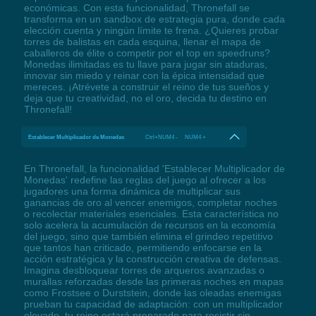
económicas. Con esta funcionalidad, Thronefall se
transforma en un sandbox de estrategia pura, donde cada
elección cuenta y ningún límite te frena. ¿Quieres probar
torres de balistas en cada esquina, llenar el mapa de
caballeros de élite o competir por el top en speedruns?
Monedas ilimitadas es tu llave para jugar sin ataduras,
innovar sin miedo y reinar con la épica intensidad que
mereces. ¡Atrévete a construir el reino de tus sueños y
deja que tu creatividad, no el oro, decida tu destino en
Thronefall!
Establecer Multiplicador de Monedas
Ctrl+NUM4 - NUM4 +
En Thronefall, la funcionalidad 'Establecer Multiplicador de
Monedas' redefine las reglas del juego al ofrecer a los
jugadores una forma dinámica de multiplicar sus
ganancias de oro al vencer enemigos, completar noches
o recolectar materiales esenciales. Esta característica no
solo acelera la acumulación de recursos en la economía
del juego, sino que también elimina el grindeo repetitivo
que tantos han criticado, permitiendo enfocarse en la
acción estratégica y la construcción creativa de defensas.
Imagina desbloquear torres de arqueros avanzadas o
murallas reforzadas desde las primeras noches en mapas
como Frostsee o Durststein, donde las oleadas enemigas
prueban tu capacidad de adaptación: con un multiplicador
elevado, tu reino estará preparado para resistir sin