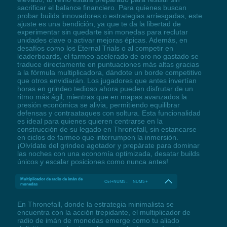
sacrificar el balance financiero. Para quienes buscan
probar builds innovadores o estrategias arriesgadas, este
ajuste es una bendición, ya que te da la libertad de
experimentar sin quedarte sin monedas para reclutar
unidades clave o activar mejoras épicas. Además, en
desafíos como los Eternal Trials o al competir en
leaderboards, el farmeo acelerado de oro no gastado se
traduce directamente en puntuaciones más altas gracias
a la fórmula multiplicadora, dándote un borde competitivo
que otros envidiarán. Los jugadores que antes invertían
horas en grindeo tedioso ahora pueden disfrutar de un
ritmo más ágil, mientras que en mapas avanzados la
presión económica se alivia, permitiendo equilibrar
defensas y contraataques con soltura. Esta funcionalidad
es ideal para quienes quieren centrarse en la
construcción de su legado en Thronefall, sin estancarse
en ciclos de farmeo que interrumpen la inmersión.
¡Olvídate del grindeo agotador y prepárate para dominar
las noches con una economía optimizada, desatar builds
únicos y escalar posiciones como nunca antes!
Multiplicador de radio de imán de
Ctrl+NUM5 - NUM5 +
monedas
En Thronefall, donde la estrategia minimalista se
encuentra con la acción trepidante, el multiplicador de
radio de imán de monedas emerge como tu aliado