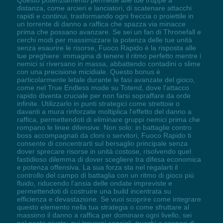
Questo potenziamento permette alle tue truppe a
distanza, come arcieri e lanciatori, di scatenare attacchi
rapidi e continui, trasformando ogni freccia o proiettile in
un torrente di danno a raffica che spazza via minacce
prima che possano avanzare. Se sei un fan di Thronefall e
cerchi modi per massimizzare la potenza delle tue unità
senza esaurire le risorse, Fuoco Rapido è la risposta alle
tue preghiere: immagina di tenere il ritmo perfetto mentre i
nemici si riversano in massa, abbattendo contadini o slime
con una precisione micidiale. Questo bonus è
particolarmente letale durante le fasi avanzate del gioco,
come nel True Endless mode su Totend, dove l'attacco
rapido diventa cruciale per non farsi sopraffare da orde
infinite. Utilizzarlo in punti strategici come strettoie o
davanti a mura rinforzate moltiplica l'effetto del danno a
raffica, permettendoti di eliminare gruppi nemici prima che
rompano le linee difensive. Non solo: in battaglie contro
boss accompagnati da cloni o servitori, Fuoco Rapido ti
consente di concentrarti sul bersaglio principale senza
dover sprecare risorse in unità costose, risolvendo quel
fastidioso dilemma di dover scegliere tra difesa economica
e potenza offensiva. La sua forza sta nel regalarti il
controllo del campo di battaglia con un ritmo di gioco più
fluido, riducendo l'ansia delle ondate impreviste e
permettendoti di costruire una build incentrata su
efficienza e devastazione. Se vuoi scoprire come integrare
questo elemento nella tua strategia o come sfruttare al
massimo il danno a raffica per dominare ogni livello, sei