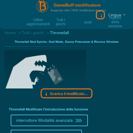
GameBuff modificatore
Supporta oltre 7000 modificatori di gioco
Lingua
Scarica il modif
registro
Ultimi
Tutti i
della
aiuto
aggiornamenti
giochi
versione
Home
Tutti i giochi
Thronefall
Thronefall Mod Epiche: God Mode, Danno Potenziato & Risorse Illimitate
Scarica il modificatore Gamebuff
Thronefall Modificare l'introduzione della funzione
interruttore Modalità avanzata