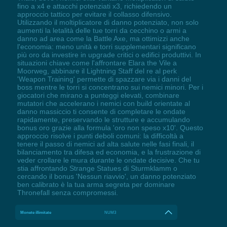
fino a x4 e attacchi potenziati x3, richiedendo un
approccio tattico per evitare il collasso difensivo.
Utilizzando il moltiplicatore di danno potenziato, non solo
aumenti la letalità delle tue torri da cecchino o armi a
danno ad area come la Battle Axe, ma ottimizzi anche
l'economia: meno unità e torri supplementari significano
più oro da investire in upgrade critici o edifici produttivi. In
situazioni chiave come l'affrontare Elara the Vile a
Moorweg, abbinare il Lightning Staff del re al perk
'Weapon Training' permette di spazzare via i danni del
boss mentre le torri si concentrano sui nemici minori. Per i
giocatori che mirano a punteggi elevati, combinare
mutatori che accelerano i nemici con build orientate al
danno massiccio ti consente di completare le ondate
rapidamente, preservando le strutture e accumulando
bonus oro grazie alla formula 'oro non speso x10'. Questo
approccio risolve i punti deboli comuni: la difficoltà a
tenere il passo di nemici ad alta salute nelle fasi finali, il
bilanciamento tra difesa ed economia, e la frustrazione di
veder crollare le mura durante le ondate decisive. Che tu
stia affrontando Strange Statues di Sturmklamm o
cercando il bonus 'Nessun riavvio', un danno potenziato
ben calibrato è la tua arma segreta per dominare
Thronefall senza compromessi.
Monete illimitate
NUM3