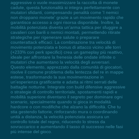
aggressive o vuole massimizzare la raccolta di monete
cadute, questa funzionalità si integra perfettamente con
mutatori sfidanti, compensando penalità come 'I nemici
non droppano monete' grazie a un movimento rapido che
garantisce accesso a ogni risorsa disponibile. Inoltre, la
mobilità potenziata diventa un'arma tattica per sfuggire a
cavalieri con barili o nemici montati, permettendo ritirate
strategiche per rigenerare salute o preparare
counterattack efficaci. La combinazione tra velocità di
movimento potenziata e bonus di attacco vicino alle torri
(+233% con perk specifici) crea un gameplay più reattivo,
ideale per affrontare la frenesia delle ondate infinite o
mutatori che aumentano la velocità degli avversari.
Questo elemento, apprezzato dalla comunità di giocatori,
risolve il comune problema della lentezza del re in mappe
estese, trasformando la sua movimentazione in
un'esperienza gratificante e adatta ai ritmi serrati delle
battaglie notturne. Integrate con build difensive aggressive
o strategie di controllo territoriale, spostamenti rapidi e
mobilità superiore diventano il segreto per dominare ogni
scenario, specialmente quando si gioca in modalità
hardcore o con modifiche che alzano la difficoltà. Che tu
stia gestendo fattorie, rinforzando mura o coordinando
unità a distanza, la velocità potenziata assicura un
controllo totale del regno, riducendo lo stress da
sovraccarico e aumentando il tasso di successo nelle fasi
più intense del gioco.