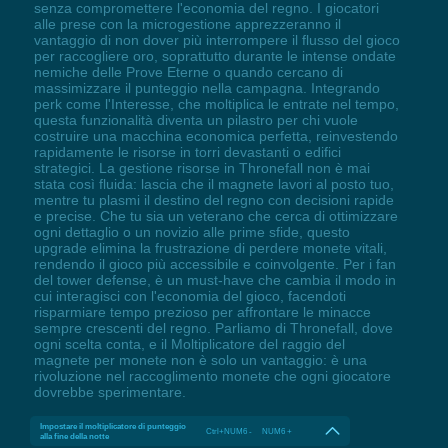
senza compromettere l'economia del regno. I giocatori
alle prese con la microgestione apprezzeranno il
vantaggio di non dover più interrompere il flusso del gioco
per raccogliere oro, soprattutto durante le intense ondate
nemiche delle Prove Eterne o quando cercano di
massimizzare il punteggio nella campagna. Integrando
perk come l'Interesse, che moltiplica le entrate nel tempo,
questa funzionalità diventa un pilastro per chi vuole
costruire una macchina economica perfetta, reinvestendo
rapidamente le risorse in torri devastanti o edifici
strategici. La gestione risorse in Thronefall non è mai
stata così fluida: lascia che il magnete lavori al posto tuo,
mentre tu plasmi il destino del regno con decisioni rapide
e precise. Che tu sia un veterano che cerca di ottimizzare
ogni dettaglio o un novizio alle prime sfide, questo
upgrade elimina la frustrazione di perdere monete vitali,
rendendo il gioco più accessibile e coinvolgente. Per i fan
del tower defense, è un must-have che cambia il modo in
cui interagisci con l'economia del gioco, facendoti
risparmiare tempo prezioso per affrontare le minacce
sempre crescenti del regno. Parliamo di Thronefall, dove
ogni scelta conta, e il Moltiplicatore del raggio del
magnete per monete non è solo un vantaggio: è una
rivoluzione nel raccoglimento monete che ogni giocatore
dovrebbe sperimentare.
Impostare il moltiplicatore di punteggio
Ctrl+NUM6 - NUM6 +
alla fine della notte