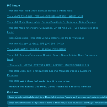
Più lingue
Thronefall Mod: God Mode, Damage Boosts & Infinite Gold!
Thronefall逆天改命秘技：无限生命+伤害倍数+金币暴击，爽翻废土战场
Thronefall Mods: Santé Infinie, Dégâts Boostés & Or Illimité pour Builds Épiques
Thronefall Mods: Unendliche Gesundheit, Ein-Hit-Kill & Co. – Dein Königreich ohne
Limits!
Trucos Épicos para Thronefall: Domina el Reino con Mods Avanzados
Thronefall 하드코어 조작으로 왕국 방어 완벽 가이드!
Thronefall戦略革新！無敵操作・経済自由で高難度突破
Thronefall: Truques Épicos para Domínio Total – Saúde Infinita, Dano Boostado e
Mais!
《Thronefall》无限生命+伤害加成全解锁！玩家黑话：硬核增强功能爽到飞起
Thronefall: Моды для Непобедимого Короля, Мощного Урона и Быстрого
Развития
Thronefall: مودات قوى خارقة وحيل ملحمية لبناء مملكة لا تقهر!
Thronefall Mod Epiche: God Mode, Danno Potenziato & Risorse Illimitate
Etichetta:
Scopri come la modifica Salute infinita in Thronefall rivoluziona l'esperienza di gioco con god mode, invincibilità 
Scopri come ottimizzare il moltiplicatore di danno in Thronefall per build devastanti e sconfiggere nemici élite co