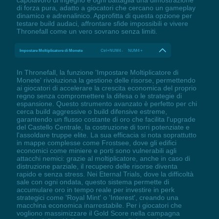
capolavoro di ingegno e ogni battaglia una dimostrazione
di forza pura, adatto a giocatori che cercano un gameplay
dinamico e adrenalinico. Approfitta di questa opzione per
testare build audaci, affrontare sfide impossibili e vivere
Thronefall come un vero sovrano senza limiti.
Impostare Moltiplicatore di Monete
Ctrl+NUM4 - NUM4 +
In Thronefall, la funzione 'Impostare Moltiplicatore di
Monete' rivoluziona la gestione delle risorse, permettendo
ai giocatori di accelerare la crescita economica del proprio
regno senza compromettere la difesa o le strategie di
espansione. Questo strumento avanzato è perfetto per chi
cerca build aggressive o build difensive estreme,
garantendo un flusso costante di oro che facilita l'upgrade
del Castello Centrale, la costruzione di torri potenziate e
l'assoldare truppe elite. La sua efficacia si nota soprattutto
in mappe complesse come Frostsee, dove gli edifici
economici come miniere e porti sono vulnerabili agli
attacchi nemici: grazie al moltiplicatore, anche in caso di
distruzione parziale, il recupero delle risorse diventa
rapido e senza stress. Nei Eternal Trials, dove la difficoltà
sale con ogni ondata, questo sistema permette di
accumulare oro in tempo reale per investire in perk
strategici come 'Royal Mint' o 'Interest', creando una
macchina economica inarrestabile. Per i giocatori che
vogliono massimizzare il Gold Score nella campagna