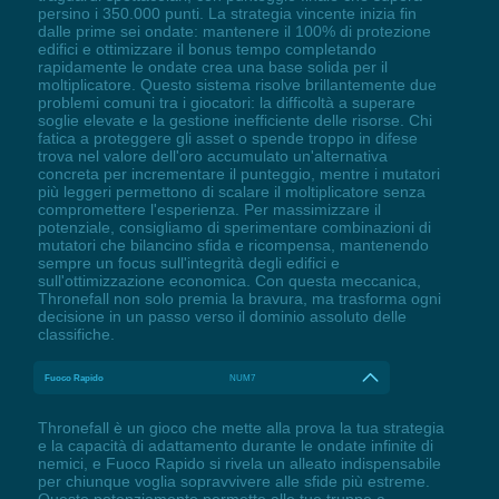
persino i 350.000 punti. La strategia vincente inizia fin
dalle prime sei ondate: mantenere il 100% di protezione
edifici e ottimizzare il bonus tempo completando
rapidamente le ondate crea una base solida per il
moltiplicatore. Questo sistema risolve brillantemente due
problemi comuni tra i giocatori: la difficoltà a superare
soglie elevate e la gestione inefficiente delle risorse. Chi
fatica a proteggere gli asset o spende troppo in difese
trova nel valore dell'oro accumulato un'alternativa
concreta per incrementare il punteggio, mentre i mutatori
più leggeri permettono di scalare il moltiplicatore senza
compromettere l'esperienza. Per massimizzare il
potenziale, consigliamo di sperimentare combinazioni di
mutatori che bilancino sfida e ricompensa, mantenendo
sempre un focus sull'integrità degli edifici e
sull'ottimizzazione economica. Con questa meccanica,
Thronefall non solo premia la bravura, ma trasforma ogni
decisione in un passo verso il dominio assoluto delle
classifiche.
Fuoco Rapido
NUM7
Thronefall è un gioco che mette alla prova la tua strategia
e la capacità di adattamento durante le ondate infinite di
nemici, e Fuoco Rapido si rivela un alleato indispensabile
per chiunque voglia sopravvivere alle sfide più estreme.