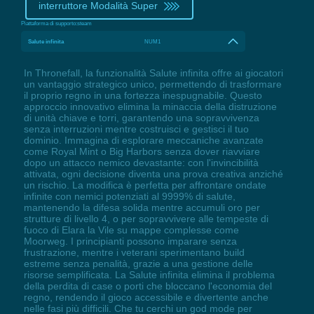
interruttore Modalità Super
Piattaforma di supporto:
steam
Salute infinita
NUM1
In Thronefall, la funzionalità Salute infinita offre ai giocatori
un vantaggio strategico unico, permettendo di trasformare
il proprio regno in una fortezza inespugnabile. Questo
approccio innovativo elimina la minaccia della distruzione
di unità chiave e torri, garantendo una sopravvivenza
senza interruzioni mentre costruisci e gestisci il tuo
dominio. Immagina di esplorare meccaniche avanzate
come Royal Mint o Big Harbors senza dover riavviare
dopo un attacco nemico devastante: con l'invincibilità
attivata, ogni decisione diventa una prova creativa anziché
un rischio. La modifica è perfetta per affrontare ondate
infinite con nemici potenziati al 9999% di salute,
mantenendo la difesa solida mentre accumuli oro per
strutture di livello 4, o per sopravvivere alle tempeste di
fuoco di Elara la Vile su mappe complesse come
Moorweg. I principianti possono imparare senza
frustrazione, mentre i veterani sperimentano build
estreme senza penalità, grazie a una gestione delle
risorse semplificata. La Salute infinita elimina il problema
della perdita di case o porti che bloccano l'economia del
regno, rendendo il gioco accessibile e divertente anche
nelle fasi più difficili. Che tu cerchi un god mode per