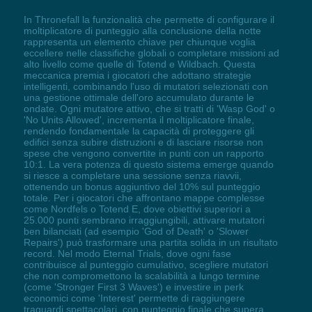
In Thronefall la funzionalità che permette di configurare il
moltiplicatore di punteggio alla conclusione della notte
rappresenta un elemento chiave per chiunque voglia
eccellere nelle classifiche globali o completare missioni ad
alto livello come quelle di Totend e Wildbach. Questa
meccanica premia i giocatori che adottano strategie
intelligenti, combinando l'uso di mutatori selezionati con
una gestione ottimale dell'oro accumulato durante le
ondate. Ogni mutatore attivo, che si tratti di 'Wasp God' o
'No Units Allowed', incrementa il moltiplicatore finale,
rendendo fondamentale la capacità di proteggere gli
edifici senza subire distruzioni e di lasciare risorse non
spese che vengono convertite in punti con un rapporto
10:1. La vera potenza di questo sistema emerge quando
si riesce a completare una sessione senza riavvii,
ottenendo un bonus aggiuntivo del 10% sul punteggio
totale. Per i giocatori che affrontano mappe complesse
come Nordfels o Totend E, dove obiettivi superiori a
25.000 punti sembrano irraggiungibili, attivare mutatori
ben bilanciati (ad esempio 'God of Death' o 'Slower
Repairs') può trasformare una partita solida in un risultato
record. Nel modo Eternal Trials, dove ogni fase
contribuisce al punteggio cumulativo, scegliere mutatori
che non compromettono la scalabilità a lungo termine
(come 'Stronger First 3 Waves') e investire in perk
economici come 'Interest' permette di raggiungere
traguardi spettacolari, con punteggio finale che supera