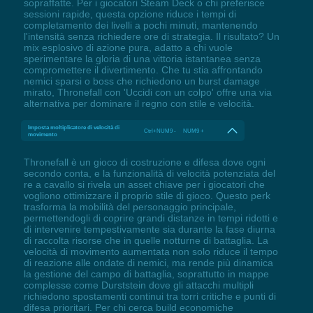
sopraffatte. Per i giocatori Steam Deck o chi preferisce
sessioni rapide, questa opzione riduce i tempi di
completamento dei livelli a pochi minuti, mantenendo
l'intensità senza richiedere ore di strategia. Il risultato? Un
mix esplosivo di azione pura, adatto a chi vuole
sperimentare la gloria di una vittoria istantanea senza
compromettere il divertimento. Che tu stia affrontando
nemici sparsi o boss che richiedono un burst damage
mirato, Thronefall con 'Uccidi con un colpo' offre una via
alternativa per dominare il regno con stile e velocità.
Imposta moltiplicatore di velocità di
Ctrl+NUM9 - NUM9 +
movimento
Thronefall è un gioco di costruzione e difesa dove ogni
secondo conta, e la funzionalità di velocità potenziata del
re a cavallo si rivela un asset chiave per i giocatori che
vogliono ottimizzare il proprio stile di gioco. Questo perk
trasforma la mobilità del personaggio principale,
permettendogli di coprire grandi distanze in tempi ridotti e
di intervenire tempestivamente sia durante la fase diurna
di raccolta risorse che in quelle notturne di battaglia. La
velocità di movimento aumentata non solo riduce il tempo
di reazione alle ondate di nemici, ma rende più dinamica
la gestione del campo di battaglia, soprattutto in mappe
complesse come Durststein dove gli attacchi multipli
richiedono spostamenti continui tra torri critiche e punti di
difesa prioritari. Per chi cerca build economiche