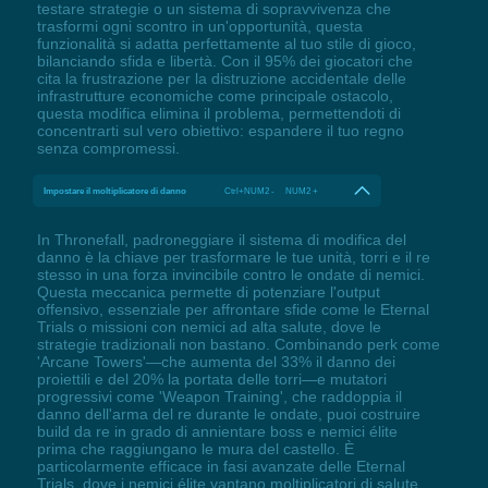
testare strategie o un sistema di sopravvivenza che
trasformi ogni scontro in un'opportunità, questa
funzionalità si adatta perfettamente al tuo stile di gioco,
bilanciando sfida e libertà. Con il 95% dei giocatori che
cita la frustrazione per la distruzione accidentale delle
infrastrutture economiche come principale ostacolo,
questa modifica elimina il problema, permettendoti di
concentrarti sul vero obiettivo: espandere il tuo regno
senza compromessi.
Impostare il moltiplicatore di danno
Ctrl+NUM2 - NUM2 +
In Thronefall, padroneggiare il sistema di modifica del
danno è la chiave per trasformare le tue unità, torri e il re
stesso in una forza invincibile contro le ondate di nemici.
Questa meccanica permette di potenziare l'output
offensivo, essenziale per affrontare sfide come le Eternal
Trials o missioni con nemici ad alta salute, dove le
strategie tradizionali non bastano. Combinando perk come
'Arcane Towers'—che aumenta del 33% il danno dei
proiettili e del 20% la portata delle torri—e mutatori
progressivi come 'Weapon Training', che raddoppia il
danno dell'arma del re durante le ondate, puoi costruire
build da re in grado di annientare boss e nemici élite
prima che raggiungano le mura del castello. È
particolarmente efficace in fasi avanzate delle Eternal
Trials, dove i nemici élite vantano moltiplicatori di salute