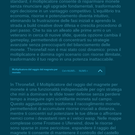
standard, il moltiplicatore consente di risparmiare monete
senza rinunciare agli upgrade fondamentali, trasformando
ogni decisione in un vantaggio competitivo. L'equilibrio tra
economia, risorse e potenziamento diventa intuitivo,
eliminando la frustrazione delle fasi iniziali e aprendo la
strada a build creative dove difesa e crescita procedono di
pari passo. Che tu sia un alleato alle prime armi o un
veterano in cerca di nuove sfide, questa opzione cambia il
gameplay, permettendoti di concentrarti su strategie
avanzate senza preoccuparti del bilanciamento delle
monete. Thronefall non è mai stato così dinamico: prova il
moltiplicatore e domina ogni scenario con risorse illimitate,
trasformando il tuo regno in una potenza inattaccabile.
Moltiplicatore del raggio del magnete per
Ctrl+NUM5 - NUM5 +
monete
In Thronefall, il Moltiplicatore del raggio del magnete per
monete è una funzionalità indispensabile per ogni stratega
che miri a dominare le sfide tower defense senza perdere
tempo a inseguire ogni scintillante moneta sul campo.
Questo aggiustamento trasforma il raccoglimento monete,
permettendoti di accumulare risorse cruciali a distanza,
mentre ti concentri sul potenziare le tue difese o affrontare
nemici come i devastanti ram e i veloci wasp. Nelle mappe
complesse come Frostsee o Uferwind, dove le risorse
sono sparse in zone pericolose, espandere il raggio del
magnete ti consente di mantenere il controllo del castello