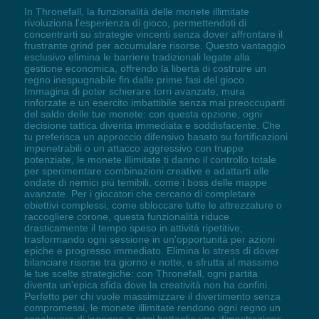
In Thronefall, la funzionalità delle monete illimitate
rivoluziona l'esperienza di gioco, permettendoti di
concentrarti su strategie vincenti senza dover affrontare il
frustrante grind per accumulare risorse. Questo vantaggio
esclusivo elimina le barriere tradizionali legate alla
gestione economica, offrendo la libertà di costruire un
regno inespugnabile fin dalle prime fasi del gioco.
Immagina di poter schierare torri avanzate, mura
rinforzate e un esercito imbattibile senza mai preoccuparti
del saldo delle tue monete: con questa opzione, ogni
decisione tattica diventa immediata e soddisfacente. Che
tu preferisca un approccio difensivo basato su fortificazioni
impenetrabili o un attacco aggressivo con truppe
potenziate, le monete illimitate ti danno il controllo totale
per sperimentare combinazioni creative e adattarti alle
ondate di nemici più temibili, come i boss delle mappe
avanzate. Per i giocatori che cercano di completare
obiettivi complessi, come sbloccare tutte le attrezzature o
raccogliere corone, questa funzionalità riduce
drasticamente il tempo speso in attività ripetitive,
trasformando ogni sessione in un'opportunità per azioni
epiche e progresso immediato. Elimina lo stress di dover
bilanciare risorse tra giorno e notte, e sfrutta al massimo
le tue scelte strategiche: con Thronefall, ogni partita
diventa un'epica sfida dove la creatività non ha confini.
Perfetto per chi vuole massimizzare il divertimento senza
compromessi, le monete illimitate rendono ogni regno un