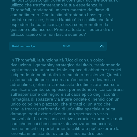
nel posto giusto: qui troverai consigli, trucchi e scenari di
utilizzo che trasformeranno la tua esperienza in
Thronefall, rendendoti un vero maestro del ritmo di
combattimento. Che tu stia affrontando boss epici o
ondate massicce, Fuoco Rapido è la scintilla che farà
esplodere la tua efficacia, senza compromettere la
gestione delle risorse. Pronto a testare il potere di un
attacco rapido che non lascia scampo?
Uccidi con un colpo
NUM8
In Thronefall, la funzionalità 'Uccidi con un colpo'
rivoluziona il gameplay strategico del titolo, trasformando
ogni attacco in un'arma letale capace di abbattere nemici
indipendentemente dalla loro salute o resistenza. Questo
sistema, ideale per chi cerca un'esperienza dinamica e
adrenalinica, elimina la necessità di ottimizzare risorse o
pianificare combo complesse, permettendo di concentrarsi
sull'espansione del regno e sul caos epico degli scontri.
Immagina di spazzare via intere ondate di nemici con un
unico colpo ben piazzato: che si tratti di un arco che
scaglia frecce perforanti o di un'abilità speciale a burst
damage, ogni azione diventa uno spettacolo visivo
mozzafiato. La meccanica si rivela cruciale durante le notti
caotiche in cui i boss corazzati avanzano minacciosi,
poiché un critico perfettamente calibrato può azzerare la
loro vita in un istante, evitando il rischio di difese