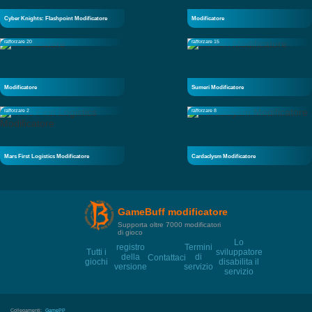
Cyber Knights: Flashpoint Modificatore
Modificatore
rafforzare 20
rafforzare 15
Modificatore
Sumeri Modificatore
rafforzare 2
rafforzare 8
Mars First Logistics Modificatore
Cardaclysm Modificatore
GameBuff modificatore
Supporta oltre 7000 modificatori
di gioco
Lo
registro
Termini
Tutti i
sviluppatore
della
di
Contattaci
giochi
disabilita il
versione
servizio
servizio
Collegamenti:
GamePP