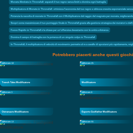
Monete illimitate in Thronefall: espandi il tuo regno senza limiti e domina ogni battaglia
Moltiplicatore di Monete in Thronefall: ottimizza l'economia del tuo regno e sblocca crescita esponenziale senza 
Potenzia la raccolta di monete in Thronefall con il Moltiplicatore del raggio del magnete per monete, migliorando 
Scopri come massimizzare il tuo punteggio finale in Thronefall grazie alla gestione strategica dei mutatori e del
Fuoco Rapido in Thronefall è la chiave per un'offensiva devastante con le unità a distanza
Domina il campo di battaglia con la potenza di un singolo colpo in Thronefall
In Thronefall, il moltiplicatore di velocità di movimento permette al re a cavallo di spostarsi più rapidamente, mig
Potrebbero piacerti anche questi giochi
rafforzare 18
rafforzare 25
Trench Tales Modificatore
Modificatore
rafforzare 3
rafforzare 8
Ostranauts Modificatore
Esports Godfather Modificatore
rafforzare 13
rafforzare 55