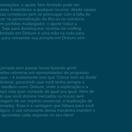
ntações, o ajuste Item ilimitado pode ser
cesso instantâneo a qualquer recurso, desde opalas
ercas complexas sem se preocupar com a falta de
focar na personalização da ilha ou no comércio
em partidas multijogador, o ajuste reduz a
 Seja para desbloquear receitas de crafting
 ilimitado em Dinkum é uma mão na roda para
do para reinventar sua jornada em Dinkum sem
 jornada sem passar horas fazendo grind
arefas rotineiras em oportunidades de progresso
ue – é exatamente isso que 'Clonar item ao dividir'
adicional, garantindo que você tenha sempre o
os sandbox como Dinkum, onde a exploração e a
empo mas quer competir de igual pra igual. Além de
tindo que você domine mercados ou trocas sem
ontagem de um império comercial, a duplicação de
gameplay. Essa é a vantagem que faltava para você
ça mágico, o uso consciente dessa mecânica mantém o
e aproveitar cada segundo no seu ritmo!