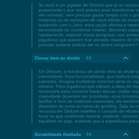
Se você é um jogador de Dinkum que já se cansou 
exatamente o que você precisa para transformar s
até colmeias, sem precisar gastar tempo com o gri
materiais ou as restrições de stack infinito do inv
acelerado com o John, essa opção elimina a repetiti
necessidade de coordenar coletas, liberando espaç
rapidamente, explorar minas perigosas com armas 
jogadores que querem tirar proveito máximo do ch
precisar quebrar pedras até os dedos sangrarem? É 
Clonar item ao dividir
F5
Em Dinkum, a mecânica de clonar itens ao dividir
interminável. Essa funcionalidade, que mistura tru
expresso. Imagine multiplicar minérios raros ou i
oferece. Para jogadores que odeiam a ideia de repe
necessário para construir bases épicas, craftar 
criatividade deveriam ser prioridade, essa funcio
facilitar o farm de materiais essenciais, ela tam
depender de sorte ou horas de grinding. Seja na c
recursos em Dinkum redefine o conceito de eficiên
focar no que realmente importa: explorar, construi
equilíbrio do jogo, evitando que a experiência pe
Durabilidade ilimitada
F6