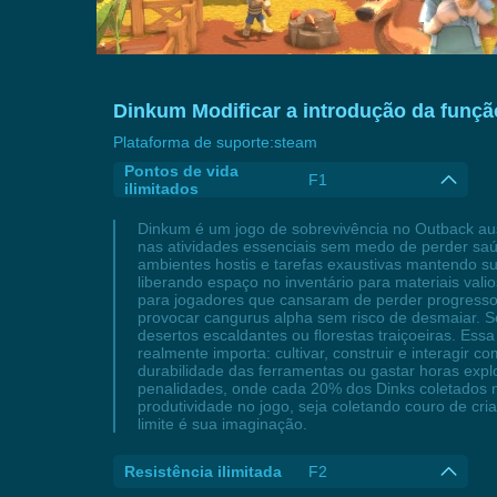
Dinkum Modificar a introdução da funçã
Plataforma de suporte:
steam
Pontos de vida
F1
ilimitados
Dinkum é um jogo de sobrevivência no Outback aus
nas atividades essenciais sem medo de perder saú
ambientes hostis e tarefas exaustivas mantendo su
liberando espaço no inventário para materiais val
para jogadores que cansaram de perder progresso
provocar cangurus alpha sem risco de desmaiar. 
desertos escaldantes ou florestas traiçoeiras. Ess
realmente importa: cultivar, construir e interagi
durabilidade das ferramentas ou gastar horas exp
penalidades, onde cada 20% dos Dinks coletados n
produtividade no jogo, seja coletando couro de cr
limite é sua imaginação.
Resistência ilimitada
F2