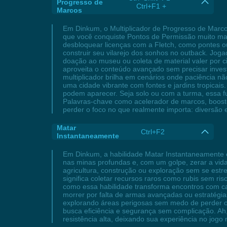
Progresso de
Ctrl+F1 +
Marcos
Em Dinkum, o Multiplicador de Progresso de Marcos
que você conquiste Pontos de Permissão muito mais
desbloquear licenças com a Fletch, como pontes ou 
construir seu vilarejo dos sonhos no outback. Jog
doação ao museu ou coleta de material valer por 
aproveita o conteúdo avançado sem precisar invest
multiplicador brilha em cenários onde paciência
uma cidade vibrante com fontes e jardins tropicai
podem aparecer. Seja solo ou com a turma, essa f
Palavras-chave como acelerador de marcos, boost
perder o foco no que realmente importa: diversão e 
Matar
Ctrl+F2
Instantaneamente
Em Dinkum, a habilidade Matar Instantaneamente 
nas minas profundas e, com um golpe, zerar a vida 
agricultura, construção ou exploração sem se estr
significa coletar recursos raros como rubis sem r
como essa habilidade transforma encontros com can
morrer por falta de armas avançadas ou estratégi
explorando áreas perigosas sem medo de perder o
busca eficiência e segurança sem complicação. Ah,
resistência alta, deixando sua experiência no jogo m