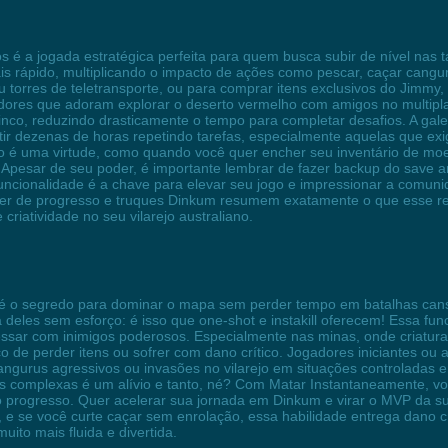
 é a jogada estratégica perfeita para quem busca subir de nível nas 
 rápido, multiplicando o impacto de ações como pescar, caçar canguru
torres de teletransporte, ou para comprar itens exclusivos do Jimmy, 
adores que adoram explorar o deserto vermelho com amigos no multipla
cinco, reduzindo drasticamente o tempo para completar desafios. A ga
ir dezenas de horas repetindo tarefas, especialmente aquelas que exi
 não é uma virtude, como quando você quer encher seu inventário de
s. Apesar de seu poder, é importante lembrar de fazer backup do save a
uncionalidade é a chave para elevar seu jogo e impressionar a comun
er de progresso e truques Dinkum resumem exatamente o que esse re
criatividade no seu vilarejo australiano.
é o segredo para dominar o mapa sem perder tempo em batalhas cansa
deles sem esforço: é isso que one-shot e instakill oferecem! Essa fun
essar com inimigos poderosos. Especialmente nas minas, onde criaturas
isco de perder itens ou sofrer com dano crítico. Jogadores iniciantes
gurus agressivos ou invasões no vilarejo em situações controladas em
as complexas é um alívio e tanto, né? Com Matar Instantaneamente, v
 progresso. Quer acelerar sua jornada em Dinkum e virar o MVP da su
 e se você curte caçar sem enrolação, essa habilidade entrega dano c
uito mais fluida e divertida.