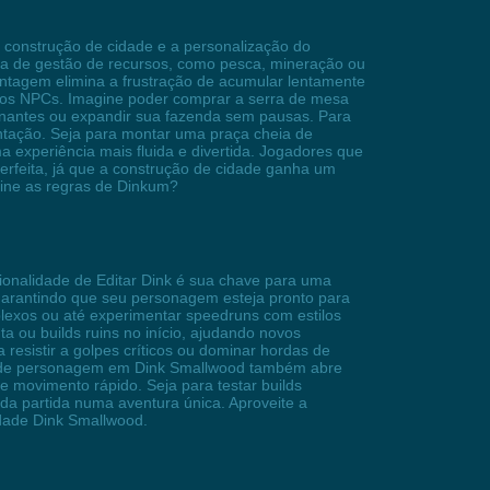
construção de cidade e a personalização do
iva de gestão de recursos, como pesca, mineração ou
vantagem elimina a frustração de acumular lentamente
s dos NPCs. Imagine poder comprar a serra de mesa
sionantes ou expandir sua fazenda sem pausas. Para
mentação. Seja para montar uma praça cheia de
a experiência mais fluida e divertida. Jogadores que
perfeita, já que a construção de cidade ganha um
fine as regras de Dinkum?
ionalidade de Editar Dink é sua chave para uma
garantindo que seu personagem esteja pronto para
lexos ou até experimentar speedruns com estilos
a ou builds ruins no início, ajudando novos
esistir a golpes críticos ou dominar hordas de
ão de personagem em Dink Smallwood também abre
e movimento rápido. Seja para testar builds
cada partida numa aventura única. Aproveite a
dade Dink Smallwood.