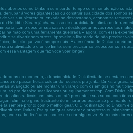
lds abertos como Dinkum sem perder tempo com manutenção constante,
os, derrubar árvores gigantescas ou construir sua cidade dos sonhos 
o de ver sua picareta ou enxada se desgastando, economiza recursos 
do Reddit e Steam já chama isso de durabilidade infinita ou ferramen
importa, como decorar sua casa ou desbloquear novas receitas maluc
ficar na mão com uma ferramenta quebrada – agora, com essa experiên
ir e se divertir sem stress. Aproveite a liberdade de não precisar vol
 épica, do jeito que você sempre quis. É a essência de Dinkum aprim
sua criatividade é o único limite, sem precisar se preocupar com dura
com essa vantagem que faz você voar longe?
 adorados do momento, a funcionalidade Dink ilimitado se destaca 
ansou de passar horas coletando recursos pra juntar Dinks, a grana se
metais avançado ou até montar um vilarejo com os amigos no multipla
nkum, só pra desbloquear licenças ou equipamentos top. Com Dinks infi
are desafios radicais nas minas ou até presenteie sua squad com itens
ntagem elimina o grind frustrante de minerar ou pescar só pra manter o
ocê tá sempre pronto com o melhor gear. O Dink ilimitado no Dinkum 
e divertir sem limites. Pra quem quer acelerar o progresso ou simplesm
as, onde cada dia é uma chance de criar algo novo. Sem mais dores 