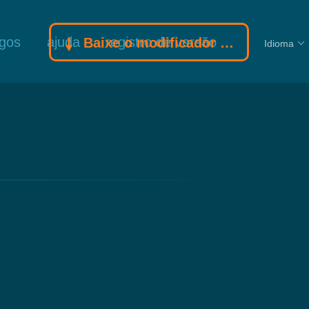
ogos
ajuda
registro de versão
Baixe o modificador Gamebuff
Idioma