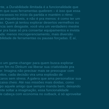
 a Durabilidade ilimitada é a funcionalidade que
sem que suas ferramentas quebrem – é isso que essa
escassos no início da partida e mantém o ritmo
tas inquebráveis, e não é pra menos: é como ter um
as. Quem já tentou explorar desertos vermelhos ou
cia sem desgaste, você vira um verdadeiro mestre
tar pra base só pra consertar equipamentos e invista
orada: menos microgerenciamento, mais diversão
bilidade de ferramentas ou pausas forçadas. E aí,
como um game-changer para quem busca explorar
m fim no Dinkum vai liberar sua criatividade pra
yer. Imagina não precisar mais se preocupar com
nitos, cada decisão vira uma explosão de
 caros sem stress. A galera que ama personalizar sua
 caixa cheio. Até nas missões mais doidas, como
é tipo aquele amigo que sempre manda bem, deixando
ente soltar a imaginação, essa funcionalidade
de cabeça com economia no outback, é só aproveitar