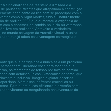
 funcionalidade de resistência ilimitada é a
ra de pausas frustrantes que atrapalham a construção
ivremente cada canto da ilha sem se preocupar com a
entos como o Night Market, tudo flui naturalmente.
ção de abril de 2025 que aumentou a exigência de
em com a escassez de comida no início ou veteranos
o livre em realidade. Aproveite o verdadeiro
, no mundo selvagem da Austrália virtual, a única
unidade que já adota essa vantagem estratégica e
ntir que sua barriga cheia nunca seja um problema.
o personagem, liberando você para focar no que
eterno, os momentos de tensão por falta de comida
idade com detalhes únicos. A mecânica de fome, que
laxante e inclusiva. Imagine explorar desertos
oporciona. Além disso, enfrentar crocodilos ou
terno. Para quem busca eficiência e diversão sem
unidade vibrante ou mergulhando nas aventuras da