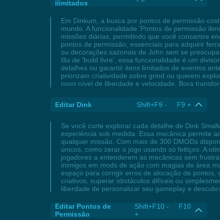
ilimitados
Em Dinkum, a busca por pontos de permissão cost
mundo. A funcionalidade 'Pontos de permissão ili
missões diárias, permitindo que você concentre en
pontos de permissão, essenciais para adquirir fer
ou decorações sazonais de John sem se preocupar c
fãs de 'build livre', essa funcionalidade é um div
detalhes ou garantir itens limitados de eventos a
priorizam criatividade sobre grind ou querem explo
novo nível de liberdade e velocidade. Bora trans
Editar Dink
Shift+F9 - F9 +
Se você curte explorar cada detalhe de Dink Small
experiência sob medida. Essa mecânica permite ad
qualquer missão. Com mais de 300 DMODs disponív
únicos, como zerar o jogo usando só feitiços. A ot
jogadores a entenderem as mecânicas sem frustraç
inimigos em mods de ação com magias de área max
espaço para corrigir erros de alocação de pontos,
criativos, superar obstáculos difíceis ou simplesme
liberdade de personalizar seu gameplay e descub
Editar Pontos de
Shift+F10 - F10
Permissão
+