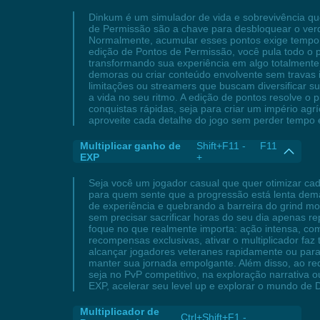
Dinkum é um simulador de vida e sobrevivência que
de Permissão são a chave para desbloquear o verda
Normalmente, acumular esses pontos exige tempo, 
edição de Pontos de Permissão, você pula todo o p
transformando sua experiência em algo totalmente
demoras ou criar conteúdo envolvente sem travas i
limitações ou streamers que buscam diversificar su
a vida no seu ritmo. A edição de pontos resolve o 
conquistas rápidas, seja para criar um império agr
aproveite cada detalhe do jogo sem perder tempo
Multiplicar ganho de
Shift+F11 - F11
EXP
+
Seja você um jogador casual que quer otimizar ca
para quem sente que a progressão está lenta demais
de experiência e quebrando a barreira do grind m
sem precisar sacrificar horas do seu dia apenas r
foque no que realmente importa: ação intensa, co
recompensas exclusivas, ativar o multiplicador faz
alcançar jogadores veteranes rapidamente ou para
manter sua jornada empolgante. Além disso, ao redu
seja no PvP competitivo, na exploração narrativa 
EXP, acelerar seu level up e explorar o mundo de 
Multiplicador de
Ctrl+Shift+F1 -