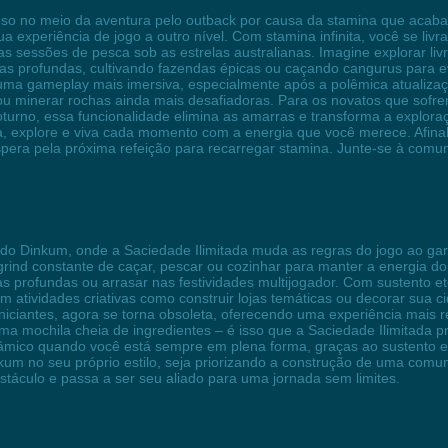
o no meio da aventura pelo outback por causa da stamina que acaba? A
 experiência de jogo a outro nível. Com stamina infinita, você se liv
gas sessões de pesca sob as estrelas australianas. Imagine explorar l
as profundas, cultivando fazendas épicas ou caçando cangurus para ev
a uma gameplay mais imersiva, especialmente após a polêmica atualiza
 ou minerar rochas ainda mais desafiadoras. Para os novatos que sofr
urno, essa funcionalidade elimina as amarras e transforma a exploraçã
ua, explore e viva cada momento com a energia que você merece. Afinal
 espera pela próxima refeição para recarregar stamina. Junte-se à com
 Dinkum, onde a Saciedade Ilimitada muda as regras do jogo ao gara
grind constante de caçar, pescar ou cozinhar para manter a energia d
as profundas ou arrasar nas festividades multijogador. Com sustento 
atividades criativas como construir lojas temáticas ou decorar sua c
iciantes, agora se torna obsoleta, oferecendo uma experiência mais re
a mochila cheia de ingredientes – é isso que a Saciedade Ilimitada pr
inâmico quando você está sempre em plena forma, graças ao sustento e
nkum no seu próprio estilo, seja priorizando a construção de uma com
bstáculo e passa a ser seu aliado para uma jornada sem limites.