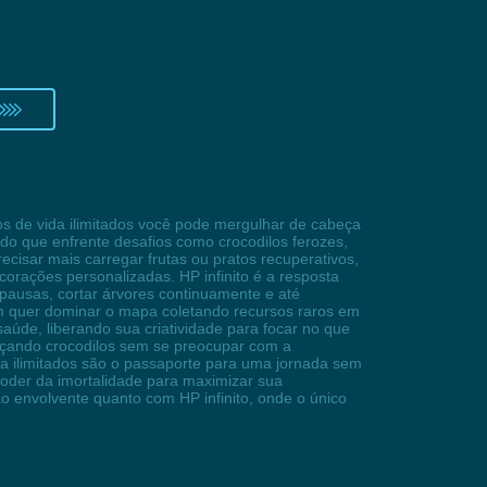
s de vida ilimitados você pode mergulhar de cabeça
do que enfrente desafios como crocodilos ferozes,
cisar mais carregar frutas ou pratos recuperativos,
corações personalizadas. HP infinito é a resposta
ausas, cortar árvores continuamente e até
m quer dominar o mapa coletando recursos raros em
saúde, liberando sua criatividade para focar no que
caçando crocodilos sem se preocupar com a
da ilimitados são o passaporte para uma jornada sem
oder da imortalidade para maximizar sua
o envolvente quanto com HP infinito, onde o único