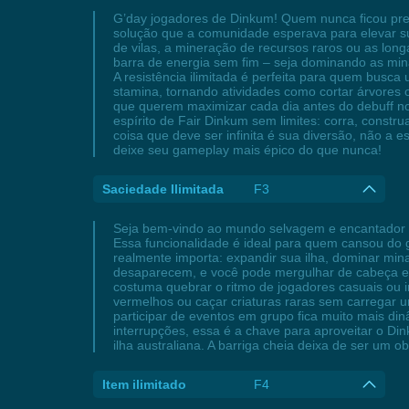
G’day jogadores de Dinkum! Quem nunca ficou pres
solução que a comunidade esperava para elevar sua
de vilas, a mineração de recursos raros ou as lon
barra de energia sem fim – seja dominando as min
A resistência ilimitada é perfeita para quem busc
stamina, tornando atividades como cortar árvores
que querem maximizar cada dia antes do debuff not
espírito de Fair Dinkum sem limites: corra, constr
coisa que deve ser infinita é sua diversão, não a
deixe seu gameplay mais épico do que nunca!
Saciedade Ilimitada
F3
Seja bem-vindo ao mundo selvagem e encantador do
Essa funcionalidade é ideal para quem cansou do 
realmente importa: expandir sua ilha, dominar min
desaparecem, e você pode mergulhar de cabeça em 
costuma quebrar o ritmo de jogadores casuais ou in
vermelhos ou caçar criaturas raras sem carregar um
participar de eventos em grupo fica muito mais d
interrupções, essa é a chave para aproveitar o Di
ilha australiana. A barriga cheia deixa de ser um o
Item ilimitado
F4