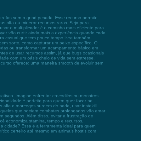
tarefas sem a grind pesada. Esse recurso permite
s alfa ou minerar recursos raros. Seja para
usar o multiplicador é o caminho mais eficiente para
yer vão curtir ainda mais a experiência quando cada
lera casual que tem pouco tempo livre também
gem sorte, como capturar um peixe específico. O
 moedas ou transformar um acampamento básico em
ntes de usar recursos assim, já que bugs ocasionais
idade com um oásis cheio de vida sem estresse.
curso oferece: uma maneira smooth de evoluir sem
tivas. Imagine enfrentar crocodilos ou monstros
cionalidade é perfeita para quem quer focar na
 alfa e morcegos surgem do nada, usar instakill
 ou aqueles que odeiam combates prolongados vão amar
 segundos. Além disso, evitar a frustração de
ocê economiza stamina, tempo e recursos,
a cidade? Essa é a ferramenta ideal para quem
rítico certeiro até mesmo em animais hostis com