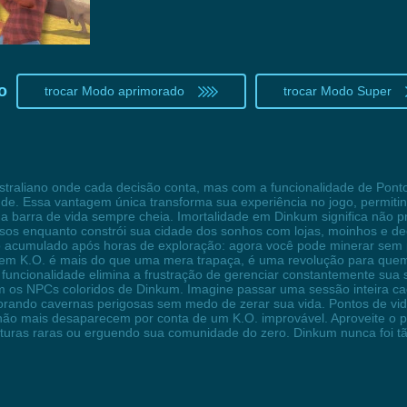
o
trocar Modo aprimorado
trocar Modo Super
traliano onde cada decisão conta, mas com a funcionalidade de Ponto
de. Essa vantagem única transforma sua experiência no jogo, permitin
a barra de vida sempre cheia. Imortalidade em Dinkum significa não pre
iosos enquanto constrói sua cidade dos sonhos com lojas, moinhos e de
 acumulado após horas de exploração: agora você pode minerar sem p
Sem K.O. é mais do que uma mera trapaça, é uma revolução para que
a funcionalidade elimina a frustração de gerenciar constantemente sua 
r com os NPCs coloridos de Dinkum. Imagine passar uma sessão inteira 
lorando cavernas perigosas sem medo de zerar sua vida. Pontos de vi
ão mais desaparecem por conta de um K.O. improvável. Aproveite o p
iaturas raras ou erguendo sua comunidade do zero. Dinkum nunca foi tã