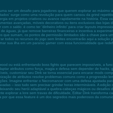
uma ser um desafio para jogadores que querem explorar ao máximo a 
mitados' surge como uma revolução para quem cansou da grind repetit
ergia em projetos criativos ou avance rapidamente na história. Essa 
ramentas avançadas, móveis decorativos ou itens exclusivos das loja
om o saldo: é como ter 'dinheiro infinito' para criar layouts impres
isor de águas, já que remove barreiras financeiras e incentiva a experi
ntes que sumam, os pontos de permissão ilimitados são a chave para um
rar todos os recursos do jogo sem limites encontrarão aqui a solução 
formar sua ilha em um paraíso gamer com essa funcionalidade que rede
wood ou está enfrentando boss fights que parecem impossíveis, a func
aptar atributos como força, magia e defesa sem depender de hacks, 
eis, customizar seu Dink se torna essencial para encarar mods comp
imização de atributos resolve problemas comuns como a progressão lent
ões. Imagine enfrentar o Necromancer com uma defesa ajustada para r
adas – isso tudo sem precisar grindar horas intermináveis. A ediç
 deixando seu herói adaptável a quebra-cabeças mágicos ou desafios d
nte explorar a lore sem travas de dificuldade, Editar Dink transforma 
ra por que essa feature é um dos segredos mais poderosos da comuni