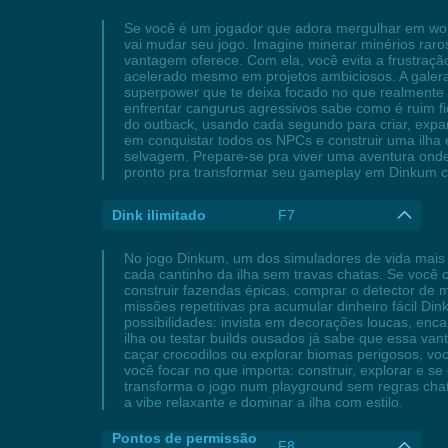
Se você é um jogador que adora mergulhar em wor
vai mudar seu jogo. Imagine minerar minérios rar
vantagem oferece. Com ela, você evita a frustraçã
acelerado mesmo em projetos ambiciosos. A galera 
superpower que te deixa focado no que realmente 
enfrentar cangurus agressivos sabe como é ruim 
do outback, usando cada segundo para criar, expand
em conquistar todos os NPCs e construir uma ilha
selvagem. Prepare-se pra viver uma aventura onde 
pronto pra transformar seu gameplay em Dinkum 
Dink ilimitado
F7
No jogo Dinkum, um dos simuladores de vida mais
cada cantinho da ilha sem travas chatas. Se você c
construir fazendas épicas, comprar o detector de 
missões repetitivas pra acumular dinheiro fácil Di
possibilidades: invista em decorações loucas, enc
ilha ou testar builds ousados já sabe que essa va
caçar crocodilos ou explorar biomas perigosos, v
você focar no que importa: construir, explorar e s
transforma o jogo num playground sem regras chat
a vibe relaxante e dominar a ilha com estilo.
Pontos de permissão
F8