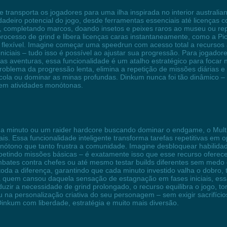
 transporta os jogadores para uma ilha inspirada no interior australi
deiro potencial do jogo, desde ferramentas essenciais até licenças 
completando marcos, doando insetos e peixes raros ao museu ou repeti
rocesso de grind e libera licenças caras instantaneamente, como a Pi
 flexível. Imagine começar uma speedrun com acesso total a recurso
niciais – tudo isso é possível ao ajustar sua progressão. Para jogad
as aventuras, essa funcionalidade é um atalho estratégico para focar n
problema da progressão lenta, elimina a repetição de missões diárias 
ícola ou dominar as minas profundas. Dinkum nunca foi tão dinâmico – d
 em atividades monótonas.
da minuto ou um raider hardcore buscando dominar o endgame, o Multi
. Essa funcionalidade inteligente transforma tarefas repetitivas em o
onótono que tanto frustra a comunidade. Imagine desbloquear habilida
epetindo missões básicas – é exatamente isso que esse recurso oferec
mbates contra chefes ou até mesmo testar builds diferentes sem med
 toda a diferença, garantindo que cada minuto investido valha o dobro,
 quem cansou daquela sensação de estagnação em fases iniciais, essa
zir a necessidade de grind prolongado, o recurso equilibra o jogo, to
ou na personalização criativa do seu personagem – sem exigir sacrifíc
Dinkum com liberdade, estratégia e muito mais diversão.