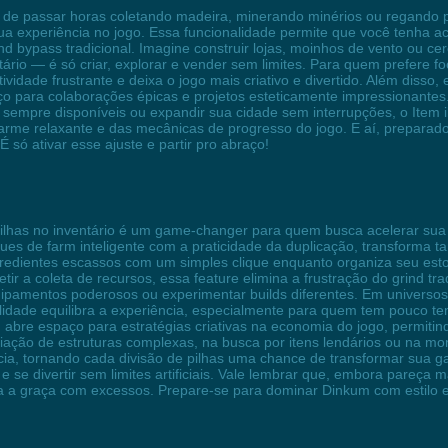
de passar horas coletando madeira, minerando minérios ou regando pla
ua experiência no jogo. Essa funcionalidade permite que você tenha a
nd bypass tradicional. Imagine construir lojas, moinhos de vento ou c
entário — é só criar, explorar e vender sem limites. Para quem prefere 
vidade frustrante e deixa o jogo mais criativo e divertido. Além disso, 
o para colaborações épicas e projetos esteticamente impressionantes.
sempre disponíveis ou expandir sua cidade sem interrupções, o Item
arme relaxante e das mecânicas de progresso do jogo. E aí, prepara
só ativar esse ajuste e partir pro abraço!
 pilhas no inventário é um game-changer para quem busca acelerar sua
ques de farm inteligente com a praticidade da duplicação, transforma t
ngredientes escassos com um simples clique enquanto organiza seu estoq
tir a coleta de recursos, essa feature elimina a frustração do grind tr
equipamentos poderosos ou experimentar builds diferentes. Em univers
nalidade equilibra a experiência, especialmente para quem tem pouco t
bém abre espaço para estratégias criativas na economia do jogo, permi
riação de estruturas complexas, na busca por itens lendários ou na m
cia, tornando cada divisão de pilhas uma chance de transformar sua 
r e se divertir sem limites artificiais. Vale lembrar que, embora pare
rca a graça com excessos. Prepare-se para dominar Dinkum com estilo 