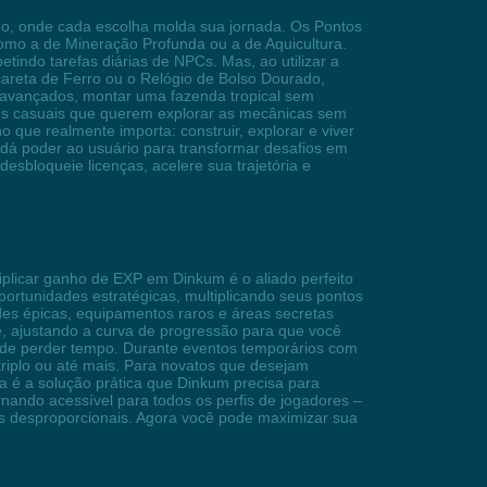
ano, onde cada escolha molda sua jornada. Os Pontos
como a de Mineração Profunda ou a de Aquicultura.
ndo tarefas diárias de NPCs. Mas, ao utilizar a
careta de Ferro ou o Relógio de Bolso Dourado,
s avançados, montar uma fazenda tropical sem
ores casuais que querem explorar as mecânicas sem
o que realmente importa: construir, explorar e viver
e dá poder ao usuário para transformar desafios em
esbloqueie licenças, acelere sua trajetória e
plicar ganho de EXP em Dinkum é o aliado perfeito
portunidades estratégicas, multiplicando seus pontos
des épicas, equipamentos raros e áreas secretas
e, ajustando a curva de progressão para que você
o de perder tempo. Durante eventos temporários com
 triplo ou até mais. Para novatos que desejam
 é a solução prática que Dinkum precisa para
rnando acessível para todos os perfis de jogadores –
ios desproporcionais. Agora você pode maximizar sua