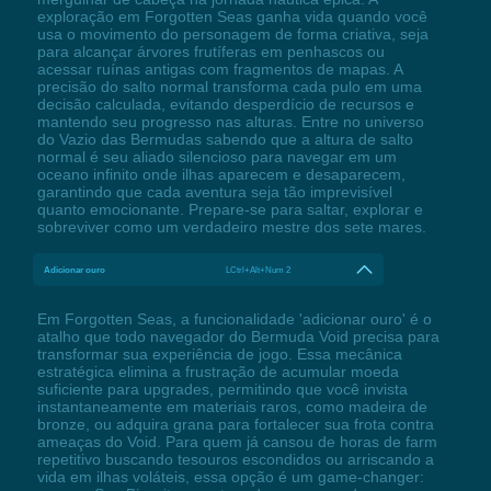
exploração em Forgotten Seas ganha vida quando você
usa o movimento do personagem de forma criativa, seja
para alcançar árvores frutíferas em penhascos ou
acessar ruínas antigas com fragmentos de mapas. A
precisão do salto normal transforma cada pulo em uma
decisão calculada, evitando desperdício de recursos e
mantendo seu progresso nas alturas. Entre no universo
do Vazio das Bermudas sabendo que a altura de salto
normal é seu aliado silencioso para navegar em um
oceano infinito onde ilhas aparecem e desaparecem,
garantindo que cada aventura seja tão imprevisível
quanto emocionante. Prepare-se para saltar, explorar e
sobreviver como um verdadeiro mestre dos sete mares.
Adicionar ouro
LCtrl+Alt+Num 2
Em Forgotten Seas, a funcionalidade 'adicionar ouro' é o
atalho que todo navegador do Bermuda Void precisa para
transformar sua experiência de jogo. Essa mecânica
estratégica elimina a frustração de acumular moeda
suficiente para upgrades, permitindo que você invista
instantaneamente em materiais raros, como madeira de
bronze, ou adquira grana para fortalecer sua frota contra
ameaças do Void. Para quem já cansou de horas de farm
repetitivo buscando tesouros escondidos ou arriscando a
vida em ilhas voláteis, essa opção é um game-changer: