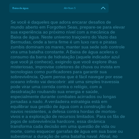
Baixa de água
Alt+Num 5
Se você é daqueles que adora encarar desafios de
mundo aberto em Forgotten Seas, prepare-se para elevar
sua experiência ao próximo nível com a mecânica de
Baixa de água. Neste universo traiçoeiro do Vazio das
Bermudas, onde a terra firme é um luxo raro e piratas
zumbis dominam os mares, manter sua sede sob controle
vira uma batalha constante. A Baixa de água acelera o
consumo da barra de hidratação (aquele indicador azul
que você já conhece), exigindo que você explore ilhas
misteriosas, improvise coletores de chuva ou invista em
tecnologias como purificadores para garantir sua
sobrevivência. Quem pensa que é fácil navegar por esse
oceano infinito vai descobrir: até uma simples travessia
pode virar uma corrida contra o relógio, com a
desidratação roubando sua energia e saúde,
especialmente durante combates acirrados ou longas
jornadas a nado. A verdadeira estratégia está em
equilibrar sua gestão de água com a construção de
navios resistentes, a defesa contra hordas de mortos-
vivos e a exploração de recursos limitados. Para os fãs de
jogos de sobrevivência hardcore, essa dinâmica
transforma cada decisão em uma questão de vida ou
morte, como esquecer garrafas de água em sua base ou
subestimar a duração de uma batalha naval. Afinal, no