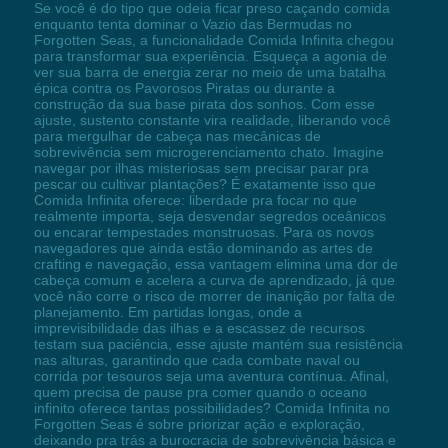
Se você é do tipo que odeia ficar preso caçando comida
enquanto tenta dominar o Vazio das Bermudas no
Forgotten Seas, a funcionalidade Comida Infinita chegou
para transformar sua experiência. Esqueça a agonia de
ver sua barra de energia zerar no meio de uma batalha
épica contra os Pavorosos Piratas ou durante a
construção da sua base pirata dos sonhos. Com esse
ajuste, sustento constante vira realidade, liberando você
para mergulhar de cabeça nas mecânicas de
sobrevivência sem microgerenciamento chato. Imagine
navegar por ilhas misteriosas sem precisar parar pra
pescar ou cultivar plantações? É exatamente isso que
Comida Infinita oferece: liberdade pra focar no que
realmente importa, seja desvendar segredos oceânicos
ou encarar tempestades monstruosas. Para os novos
navegadores que ainda estão dominando as artes de
crafting e navegação, essa vantagem elimina uma dor de
cabeça comum e acelera a curva de aprendizado, já que
você não corre o risco de morrer de inanição por falta de
planejamento. Em partidas longas, onde a
imprevisibilidade das ilhas e a escassez de recursos
testam sua paciência, esse ajuste mantém sua resistência
nas alturas, garantindo que cada combate naval ou
corrida por tesouros seja uma aventura contínua. Afinal,
quem precisa de pause pra comer quando o oceano
infinito oferece tantas possibilidades? Comida Infinita no
Forgotten Seas é sobre priorizar ação e exploração,
deixando pra trás a burocracia de sobrevivência básica e