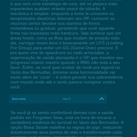
é que sem uma estratégia de cura, até os players mais
experientes acabam virando snack de tubarão. A
mecânica é simples: enquanto a fome te consome ou
tempestades aleatórias detonam seu HP, consumir os
recursos certos devolve sua stamina de forma
instantânea ou gradual, garantindo que você aguente
firme nas travessias mais hardcore. Vale lembrar que em
áreas hostis, como as ilhas que mudam de posição todo
dia, carregar esses itens é basicamente um LFG (Looking
For Group) para evitar um GG (Game Over) precoce. E
pra quem vive de speedruns ou raids arriscadas, a
regeneração de saúde planejada é o OP que mantém seu
progresso intacto mesmo quando o RNG não está a seu
favor. Enfim, se você quer evoluir de noob pra legend no
Vazio das Bermudas, dominar essa funcionalidade vai
muito além de 'curar' – é sobre garantir sua sobrevivência
num mundo onde até o vento parece conspirar contra
você.
Baixa saúde
Num 9
Se você já se sentiu confortável demais com a saúde
padrão em Forgotten Seas, está na hora de encarar a
verdadeira essência do survival no Vazio das Bermudas. A
opção Baixa Saúde redefine as regras do jogo, reduzindo
drasticamente seus pontos de vida e transformando cada
encontro com piratas, tempestades ou criaturas marinhas