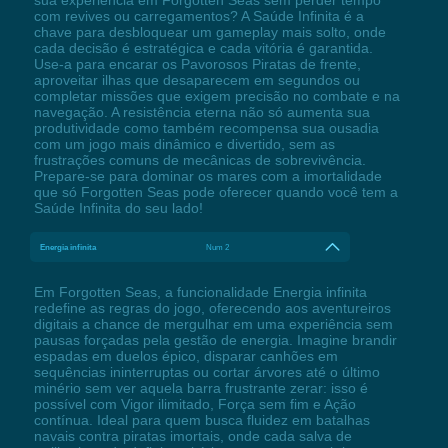
com revives ou carregamentos? A Saúde Infinita é a
chave para desbloquear um gameplay mais solto, onde
cada decisão é estratégica e cada vitória é garantida.
Use-a para encarar os Pavorosos Piratas de frente,
aproveitar ilhas que desaparecem em segundos ou
completar missões que exigem precisão no combate e na
navegação. A resistência eterna não só aumenta sua
produtividade como também recompensa sua ousadia
com um jogo mais dinâmico e divertido, sem as
frustrações comuns de mecânicas de sobrevivência.
Prepare-se para dominar os mares com a imortalidade
que só Forgotten Seas pode oferecer quando você tem a
Saúde Infinita do seu lado!
Energia infinita
Num 2
Em Forgotten Seas, a funcionalidade Energia infinita
redefine as regras do jogo, oferecendo aos aventureiros
digitais a chance de mergulhar em uma experiência sem
pausas forçadas pela gestão de energia. Imagine brandir
espadas em duelos épico, disparar canhões em
sequências ininterruptas ou cortar árvores até o último
minério sem ver aquela barra frustrante zerar: isso é
possível com Vigor ilimitado, Força sem fim e Ação
contínua. Ideal para quem busca fluidez em batalhas
navais contra piratas imortais, onde cada salva de