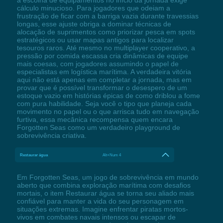
cálculo minucioso. Para jogadores que odeiam a
frustração de ficar com a barriga vazia durante travessias
longas, esse ajuste obriga a dominar técnicas de
alocação de suprimentos como priorizar pesca em spots
estratégicos ou usar mapas antigos para localizar
tesouros raros. Até mesmo no multiplayer cooperativo, a
pressão por comida escassa cria dinâmicas de equipe
mais coesas, com jogadores assumindo o papel de
especialistas em logística marítima. A verdadeira vitória
aqui não está apenas em completar a jornada, mas em
provar que é possível transformar o desespero de um
estoque vazio em histórias épicas de como driblou a fome
com pura habilidade. Seja você o tipo que planeja cada
movimento no papel ou o que arrisca tudo em navegação
furtiva, essa mecânica recompensa quem encara
Forgotten Seas como um verdadeiro playground de
sobrevivência criativa.
Restaurar água
Alt+Num 4
Em Forgotten Seas, um jogo de sobrevivência em mundo
aberto que combina exploração marítima com desafios
mortais, o item Restaurar água se torna seu aliado mais
confiável para manter a vida do seu personagem em
situações extremas. Imagine enfrentar piratas mortos-
vivos em combates navais intensos ou escapar de