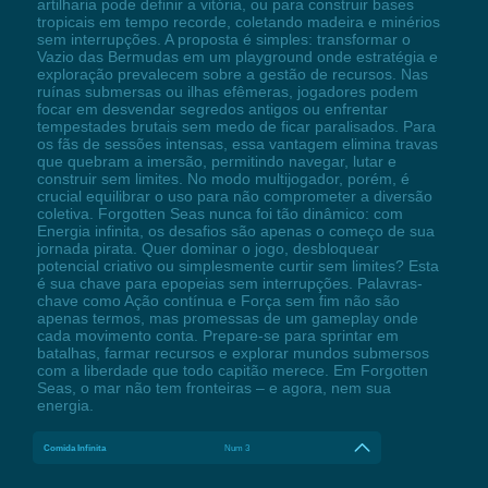
artilharia pode definir a vitória, ou para construir bases
tropicais em tempo recorde, coletando madeira e minérios
sem interrupções. A proposta é simples: transformar o
Vazio das Bermudas em um playground onde estratégia e
exploração prevalecem sobre a gestão de recursos. Nas
ruínas submersas ou ilhas efêmeras, jogadores podem
focar em desvendar segredos antigos ou enfrentar
tempestades brutais sem medo de ficar paralisados. Para
os fãs de sessões intensas, essa vantagem elimina travas
que quebram a imersão, permitindo navegar, lutar e
construir sem limites. No modo multijogador, porém, é
crucial equilibrar o uso para não comprometer a diversão
coletiva. Forgotten Seas nunca foi tão dinâmico: com
Energia infinita, os desafios são apenas o começo de sua
jornada pirata. Quer dominar o jogo, desbloquear
potencial criativo ou simplesmente curtir sem limites? Esta
é sua chave para epopeias sem interrupções. Palavras-
chave como Ação contínua e Força sem fim não são
apenas termos, mas promessas de um gameplay onde
cada movimento conta. Prepare-se para sprintar em
batalhas, farmar recursos e explorar mundos submersos
com a liberdade que todo capitão merece. Em Forgotten
Seas, o mar não tem fronteiras – e agora, nem sua
energia.
Comida Infinita
Num 3