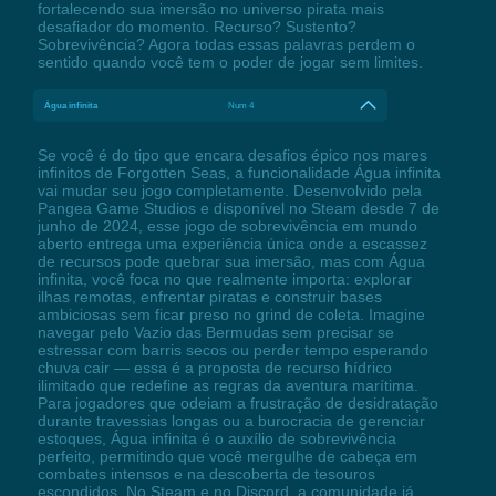
fortalecendo sua imersão no universo pirata mais
desafiador do momento. Recurso? Sustento?
Sobrevivência? Agora todas essas palavras perdem o
sentido quando você tem o poder de jogar sem limites.
Água infinita
Num 4
Se você é do tipo que encara desafios épico nos mares
infinitos de Forgotten Seas, a funcionalidade Água infinita
vai mudar seu jogo completamente. Desenvolvido pela
Pangea Game Studios e disponível no Steam desde 7 de
junho de 2024, esse jogo de sobrevivência em mundo
aberto entrega uma experiência única onde a escassez
de recursos pode quebrar sua imersão, mas com Água
infinita, você foca no que realmente importa: explorar
ilhas remotas, enfrentar piratas e construir bases
ambiciosas sem ficar preso no grind de coleta. Imagine
navegar pelo Vazio das Bermudas sem precisar se
estressar com barris secos ou perder tempo esperando
chuva cair — essa é a proposta de recurso hídrico
ilimitado que redefine as regras da aventura marítima.
Para jogadores que odeiam a frustração de desidratação
durante travessias longas ou a burocracia de gerenciar
estoques, Água infinita é o auxílio de sobrevivência
perfeito, permitindo que você mergulhe de cabeça em
combates intensos e na descoberta de tesouros
escondidos. No Steam e no Discord, a comunidade já