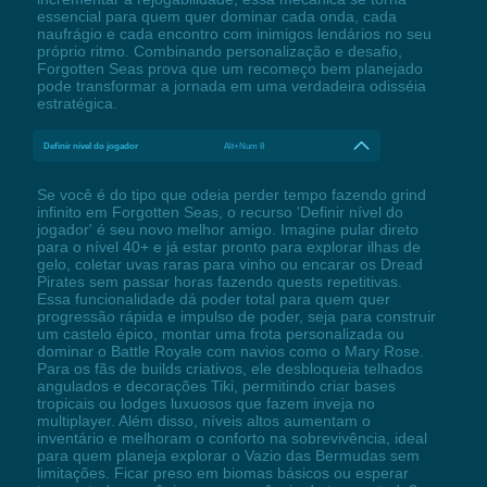
essencial para quem quer dominar cada onda, cada
naufrágio e cada encontro com inimigos lendários no seu
próprio ritmo. Combinando personalização e desafio,
Forgotten Seas prova que um recomeço bem planejado
pode transformar a jornada em uma verdadeira odisséia
estratégica.
Definir nível do jogador
Alt+Num 8
Se você é do tipo que odeia perder tempo fazendo grind
infinito em Forgotten Seas, o recurso 'Definir nível do
jogador' é seu novo melhor amigo. Imagine pular direto
para o nível 40+ e já estar pronto para explorar ilhas de
gelo, coletar uvas raras para vinho ou encarar os Dread
Pirates sem passar horas fazendo quests repetitivas.
Essa funcionalidade dá poder total para quem quer
progressão rápida e impulso de poder, seja para construir
um castelo épico, montar uma frota personalizada ou
dominar o Battle Royale com navios como o Mary Rose.
Para os fãs de builds criativos, ele desbloqueia telhados
angulados e decorações Tiki, permitindo criar bases
tropicais ou lodges luxuosos que fazem inveja no
multiplayer. Além disso, níveis altos aumentam o
inventário e melhoram o conforto na sobrevivência, ideal
para quem planeja explorar o Vazio das Bermudas sem
limitações. Ficar preso em biomas básicos ou esperar