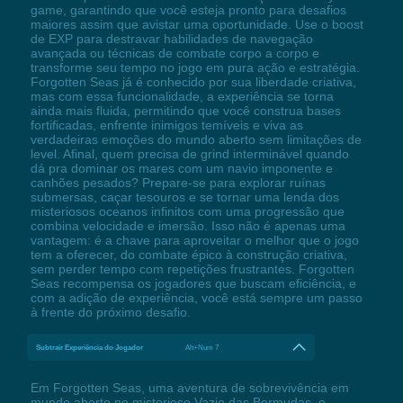
game, garantindo que você esteja pronto para desafios
maiores assim que avistar uma oportunidade. Use o boost
de EXP para destravar habilidades de navegação
avançada ou técnicas de combate corpo a corpo e
transforme seu tempo no jogo em pura ação e estratégia.
Forgotten Seas já é conhecido por sua liberdade criativa,
mas com essa funcionalidade, a experiência se torna
ainda mais fluida, permitindo que você construa bases
fortificadas, enfrente inimigos temíveis e viva as
verdadeiras emoções do mundo aberto sem limitações de
level. Afinal, quem precisa de grind interminável quando
dá pra dominar os mares com um navio imponente e
canhões pesados? Prepare-se para explorar ruínas
submersas, caçar tesouros e se tornar uma lenda dos
misteriosos oceanos infinitos com uma progressão que
combina velocidade e imersão. Isso não é apenas uma
vantagem: é a chave para aproveitar o melhor que o jogo
tem a oferecer, do combate épico à construção criativa,
sem perder tempo com repetições frustrantes. Forgotten
Seas recompensa os jogadores que buscam eficiência, e
com a adição de experiência, você está sempre um passo
à frente do próximo desafio.
Subtrair Experiência do Jogador
Alt+Num 7
Em Forgotten Seas, uma aventura de sobrevivência em
mundo aberto no misterioso Vazio das Bermudas, o