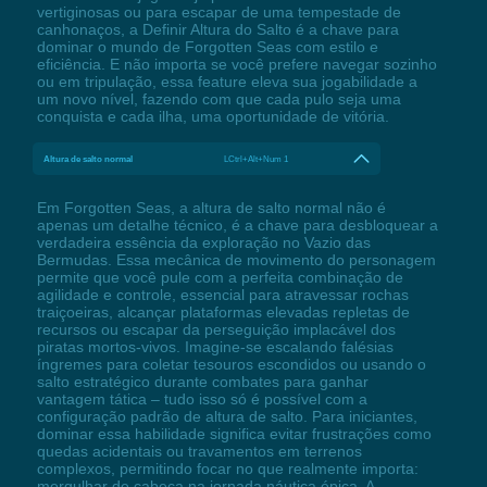
vertiginosas ou para escapar de uma tempestade de
canhonaços, a Definir Altura do Salto é a chave para
dominar o mundo de Forgotten Seas com estilo e
eficiência. E não importa se você prefere navegar sozinho
ou em tripulação, essa feature eleva sua jogabilidade a
um novo nível, fazendo com que cada pulo seja uma
conquista e cada ilha, uma oportunidade de vitória.
Altura de salto normal
LCtrl+Alt+Num 1
Em Forgotten Seas, a altura de salto normal não é
apenas um detalhe técnico, é a chave para desbloquear a
verdadeira essência da exploração no Vazio das
Bermudas. Essa mecânica de movimento do personagem
permite que você pule com a perfeita combinação de
agilidade e controle, essencial para atravessar rochas
traiçoeiras, alcançar plataformas elevadas repletas de
recursos ou escapar da perseguição implacável dos
piratas mortos-vivos. Imagine-se escalando falésias
íngremes para coletar tesouros escondidos ou usando o
salto estratégico durante combates para ganhar
vantagem tática – tudo isso só é possível com a
configuração padrão de altura de salto. Para iniciantes,
dominar essa habilidade significa evitar frustrações como
quedas acidentais ou travamentos em terrenos
complexos, permitindo focar no que realmente importa:
mergulhar de cabeça na jornada náutica épica. A