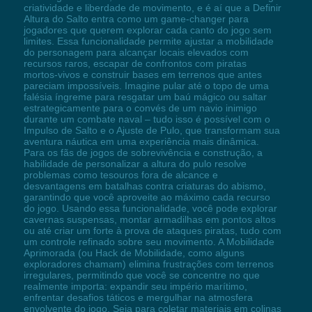
criatividade e liberdade de movimento, e é aí que a Definir
Altura do Salto entra como um game-changer para
jogadores que querem explorar cada canto do jogo sem
limites. Essa funcionalidade permite ajustar a mobilidade
do personagem para alcançar locais elevados com
recursos raros, escapar de confrontos com piratas
mortos-vivos e construir bases em terrenos que antes
pareciam impossíveis. Imagine pular até o topo de uma
falésia íngreme para resgatar um baú mágico ou saltar
estrategicamente para o convés de um navio inimigo
durante um combate naval – tudo isso é possível com o
Impulso de Salto e o Ajuste de Pulo, que transformam sua
aventura náutica em uma experiência mais dinâmica.
Para os fãs de jogos de sobrevivência e construção, a
habilidade de personalizar a altura do pulo resolve
problemas como tesouros fora de alcance e
desvantagens em batalhas contra criaturas do abismo,
garantindo que você aproveite ao máximo cada recurso
do jogo. Usando essa funcionalidade, você pode explorar
cavernas suspensas, montar armadilhas em pontos altos
ou até criar um forte à prova de ataques piratas, tudo com
um controle refinado sobre seu movimento. A Mobilidade
Aprimorada (ou Hack de Mobilidade, como alguns
exploradores chamam) elimina frustrações com terrenos
irregulares, permitindo que você se concentre no que
realmente importa: expandir seu império marítimo,
enfrentar desafios táticos e mergulhar na atmosfera
envolvente do jogo. Seja para coletar materiais em colinas