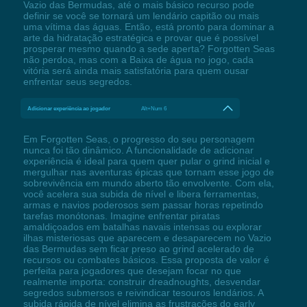
Vazio das Bermudas, até o mais básico recurso pode
definir se você se tornará um lendário capitão ou mais
uma vítima das águas. Então, está pronto para dominar a
arte da hidratação estratégica e provar que é possível
prosperar mesmo quando a sede aperta? Forgotten Seas
não perdoa, mas com a Baixa de água no jogo, cada
vitória será ainda mais satisfatória para quem ousar
enfrentar seus segredos.
Adicionar experiência ao jogador
Alt+Num 6
Em Forgotten Seas, o progresso do seu personagem
nunca foi tão dinâmico. A funcionalidade de adicionar
experiência é ideal para quem quer pular o grind inicial e
mergulhar nas aventuras épicas que tornam esse jogo de
sobrevivência em mundo aberto tão envolvente. Com ela,
você acelera sua subida de nível e libera ferramentas,
armas e navios poderosos sem passar horas repetindo
tarefas monótonas. Imagine enfrentar piratas
amaldiçoados em batalhas navais intensas ou explorar
ilhas misteriosas que aparecem e desaparecem no Vazio
das Bermudas sem ficar preso ao grind acelerado de
recursos ou combates básicos. Essa proposta de valor é
perfeita para jogadores que desejam focar no que
realmente importa: construir dreadnoughts, desvendar
segredos submersos e reivindicar tesouros lendários. A
subida rápida de nível elimina as frustrações do early