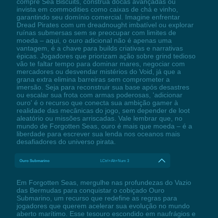
compre Sea Biscuits, construa docas avançadas ou
invista em commodities como caixas de chá e vinho,
garantindo seu domínio comercial. Imagine enfrentar
Dread Pirates com um dreadnought imbatível ou explorar
ruínas submersas sem se preocupar com limites de
moeda – aqui, o ouro adicional não é apenas uma
vantagem, é a chave para builds criativas e narrativas
épicas. Jogadores que priorizam ação sobre grind tedioso
vão te faltar tempo para dominar mares, negociar com
mercadores ou desvendar mistérios do Void, já que a
grana extra elimina barreiras sem comprometer a
imersão. Seja para reconstruir sua base após desastres
ou escalar sua frota com armas poderosas, 'adicionar
ouro' é o recurso que conecta sua ambição gamer à
realidade das mecânicas do jogo, sem depender de loot
aleatório ou missões arriscadas. Vale lembrar que, no
mundo de Forgotten Seas, ouro é mais que moeda – é a
liberdade para escrever sua lenda nos oceanos mais
desafiadores do universo pirata.
Ouro Submarino
LCtrl+Alt+Num 3
Em Forgotten Seas, mergulhe nas profundezas do Vazio
das Bermudas para conquistar o cobiçado Ouro
Submarino, um recurso que redefine as regras para
jogadores que querem acelerar sua evolução no mundo
aberto marítimo. Esse tesouro escondido em naufrágios e