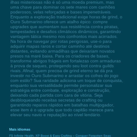
ilhas misteriosas não é só uma moeda premium, mas
uma chave para dominar os sete mares com canhões
poderosos, velas reforçadas e bases impenetráveis.
Enquanto a exploração tradicional exige horas de grind, o
Ouro Submarino oferece um atalho épico: compre
upgrades que aumentam sua resistência contra piratas,
tempestades e desafios climáticos dinâmicos, garantindo
vantagem tática mesmo nos confrontos mais acirrados.
Na hora de navegar por rotas perigosas, use-o para
adquirir mapas raros e cortar caminho até destinos
distantes, evitando armadilhas que deixariam novatos
presos na maré baixa. Para os criadores de bases,
transforme abrigos frágeis em fortalezas com armaduras
à prova de saques, protegendo seu loot contra guilds
rivais. Afinal, quem precisa de grind eterno se dá pra
investir no Ouro Submarino e arrastar os cofres do jogo
com estilo? Sua raridade adiciona um toque de conquista,
enquanto sua versatilidade permite personalizar sua
estratégia entre combate, exploração e construção,
deixando cada partida com cara de vitória. Seja
desbloqueando receitas secretas de crafting ou
garantindo reparos rápidos em batalhas multijogador,
esse item é o upgrade que todo capitão merece para
elevar seu navio e reputação ao nível lendário.
Mais idiomas
FS Infinite Health, XP Boost & Easy Crafting – Conquer Forgotten Seas