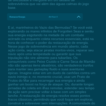
sobrevivência que vai além das águas calmas do jogo
base.
Restaurar Energia
Alt+Num 0
E aí, marinheiros do Vazio das Bermudas? Se você está
explorando os mares infinitos de Forgotten Seas e sentiu
sua energia esgotando na metade de um combate
acirrado ou enquanto coleta recursos essenciais, está na
hora de conhecer o poder da restauração de energia.
Nesse jogo de sobrevivência em mundo aberto, cada
ação conta, seja atacar piratas mortos-vivos, reparar seu
navio após uma tempestade ou garantir que sua
tripulação não vire alimento para tubarões. Os
consumíveis como Peixe Cozido e Carne Seca de Mamão
não são apenas itens aleatórios, são verdadeiros trunfos
para manter seu gameplay fluido e suas aventuras
épicas. Imagine estar em um duelo de canhões contra um
navio inimigo e, no momento crucial, usar um Prato de
Frutos do Mar para recarregar sua energia e ainda
ganhar um boost na força de ataque. Ou, durante longas
jornadas de coleta em ilhas remotas, estender seu tempo
de ação sem precisar voltar à base com um simples
lanche. A restauração de energia resolve esses pontos
fracos clássicos, permitindo que você foque em explorar,
construir e sobreviver sem interrupções. A comunidade do