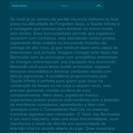
Saúde infinita
Num 1
Se você já se cansou de perder recursos valiosos ou ficar
preso na dificuldade de Forgotten Seas, a Saúde Infinita é
a vantagem que precisa para dominar os mares hostis
sem limites. Essa funcionalidade permite que jogadores
avancem com confiança, seja abordando navios piratas,
explorando ilhas voláteis ou encarando missões de
entrega de alto risco, já que nenhum dano será capaz de
interromper sua jornada. Imagine navegar pelo Vazio das
Bermudas sem se preocupar com armadilhas ambientais
ou inimigos sobrenaturais: sua tripulação fica invencível,
liberando você para testar builds arriscadas, saquear
tesouros escondidos e dominar combates navais com
táticas agressivas. A resistência proporcionada pela
Saúde Infinita é perfeita para quem quer focar na
construção de bases ou na caça a saques raros, sem
precisar gerenciar comida ou itens de cura
constantemente. Além disso, jogadores menos
experientes podem explorar sobrevivência sem a pressão
de mecânicas complexas, aprendendo a lidar com
ameaças como o Comandante Half-Life ou criaturas
marinhas gigantes sem retroceder. O Vazio das Bermudas
é um reino traiçoeiro, mas com essa funcionalidade, você
transforma o medo de derrota em oportunidade de
imersão total no mundo aberto do jogo. Quer maximizar
sua experiência em Forgotten Seas sem perder tempo