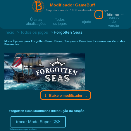
Modificador GameBuff
Suporta mais de 7.000 modificadores de jogo
Idioma
Baixe o modific
registro
Últimas
Todos
de
ajuda
atualizações
os jogos
versão
Início
Todos os jogos
Forgotten Seas
Mods Épicos para Forgotten Seas: Dicas, Truques e Desafios Extremos no Vazio das
Bermudas
Baixe o modificador Gamebuff
Forgotten Seas Modificar a introdução da função
trocar Modo Super
Plataforma de suporte:
steam