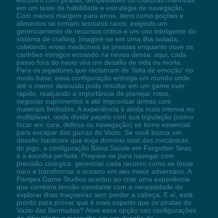
em um teste de habilidade e estratégia de navegação.
Com menos margem para erros, itens como poções e
alimentos se tornam tesouros raros, exigindo um
gerenciamento de recursos crítico e um uso inteligente do
sistema de crafting. Imagine-se em uma ilha isolada,
coletando ervas medicinais às pressas enquanto ouve os
canhões inimigos ecoando na névoa densa: aqui, cada
passo fora do navio vira um desafio de vida ou morte.
Para os jogadores que reclamam de 'falta de emoção' no
modo base, essa configuração entrega um mundo onde
até o menor descuido pode resultar em um game over
rápido, realçando a importância de planejar rotas,
negociar suprimentos e até improvisar armas com
materiais limitados. A experiência é ainda mais intensa no
multiplayer, onde dividir papéis com sua tripulação (como
focar em cura, defesa ou navegação) se torna essencial
para escapar das garras do Vazio. Se você busca um
desafio hardcore que exija domínio total das mecânicas
do jogo, a configuração Baixa Saúde em Forgotten Seas
é a escolha perfeita. Prepare-se para navegar com
precisão cirúrgica, gerenciar cada recurco como se fosse
ouro e transformar o oceano em seu maior adversário. A
Pangea Game Studios acertou ao criar uma experiência
que combina tensão constante com a necessidade de
explorar ilhas traiçoeiras sem perder a cabeça. E aí, está
pronto para provar que é mais esperto que os piratas do
Vazio das Bermudas? Ative essa opção nas configurações
de dificuldade e mergulhe em um desafio de