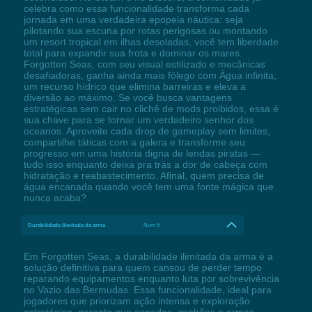
celebra como essa funcionalidade transforma cada
jornada em uma verdadeira epopeia náutica: seja
pilotando sua escuna por rotas perigosas ou montando
um resort tropical em ilhas desoladas, você tem liberdade
total para expandir sua frota e dominar os mares.
Forgotten Seas, com seu visual estilizado e mecânicas
desafiadoras, ganha ainda mais fôlego com Água infinita,
um recurso hídrico que elimina barreiras e eleva a
diversão ao máximo. Se você busca vantagens
estratégicas sem cair no clichê de mods proibidos, essa é
sua chave para se tornar um verdadeiro senhor dos
oceanos. Aproveite cada drop de gameplay sem limites,
compartilhe táticas com a galera e transforme seu
progresso em uma história digna de lendas piratas —
tudo isso enquanto deixa pra trás a dor de cabeça com
hidratação e reabastecimento. Afinal, quem precisa de
água encanada quando você tem uma fonte mágica que
nunca acaba?
Durabilidade ilimitada da arma
Num 5
Em Forgotten Seas, a durabilidade ilimitada da arma é a
solução definitiva para quem cansou de perder tempo
reparando equipamentos enquanto luta por sobrevivência
no Vazio das Bermudas. Essa funcionalidade, ideal para
jogadores que priorizam ação intensa e exploração
estratégica, garante que espadas, canhões e armas