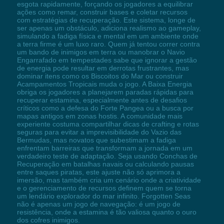
esgota rapidamente, forçando os jogadores a equilibrar
ações como remar, construir bases e coletar recursos
com estratégias de recuperação. Este sistema, longe de
ser apenas um obstáculo, adiciona realismo ao gameplay,
simulando a fadiga física e mental em um ambiente onde
a terra firme é um luxo raro. Quem já tentou correr contra
um bando de inimigos em terra ou manobrar o Navio
Engarrafado em tempestades sabe que ignorar a gestão
de energia pode resultar em derrotas frustrantes, mas
dominar itens como os Biscoitos do Mar ou construir
Acampamentos Tropicais muda o jogo. A Baixa Energia
obriga os jogadores a planejarem paradas rápidas para
recuperar estamina, especialmente antes de desafios
críticos como a defesa do Forte Pangea ou a busca por
mapas antigos em zonas hostis. A comunidade mais
experiente costuma compartilhar dicas de crafting e rotas
seguras para evitar a imprevisibilidade do Vazio das
Bermudas, mas novatos que subestimam a fadiga
enfrentam barreiras que transformam a jornada em um
verdadeiro teste de adaptação. Seja usando Conchas de
Recuperação em batalhas navais ou calculando pausas
entre saques piratas, este ajuste não só aprimora a
imersão, mas também cria um cenário onde a criatividade
e o gerenciamento de recursos definem quem se torna
um lendário explorador do mar infinito. Forgotten Seas
não é apenas um jogo de navegação: é um jogo de
resistência, onde a estamina é tão valiosa quanto o ouro
dos cofres inimigos.