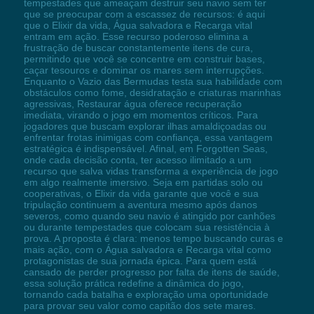
tempestades que ameaçam destruir seu navio sem ter
que se preocupar com a escassez de recursos: é aqui
que o Elixir da vida, Água salvadora e Recarga vital
entram em ação. Esse recurso poderoso elimina a
frustração de buscar constantemente itens de cura,
permitindo que você se concentre em construir bases,
caçar tesouros e dominar os mares sem interrupções.
Enquanto o Vazio das Bermudas testa sua habilidade com
obstáculos como fome, desidratação e criaturas marinhas
agressivas, Restaurar água oferece recuperação
imediata, virando o jogo em momentos críticos. Para
jogadores que buscam explorar ilhas amaldiçoadas ou
enfrentar frotas inimigas com confiança, essa vantagem
estratégica é indispensável. Afinal, em Forgotten Seas,
onde cada decisão conta, ter acesso ilimitado a um
recurso que salva vidas transforma a experiência de jogo
em algo realmente imersivo. Seja em partidas solo ou
cooperativas, o Elixir da vida garante que você e sua
tripulação continuem a aventura mesmo após danos
severos, como quando seu navio é atingido por canhões
ou durante tempestades que colocam sua resistência à
prova. A proposta é clara: menos tempo buscando curas e
mais ação, com o Água salvadora e Recarga vital como
protagonistas de sua jornada épica. Para quem está
cansado de perder progresso por falta de itens de saúde,
essa solução prática redefine a dinâmica do jogo,
tornando cada batalha e exploração uma oportunidade
para provar seu valor como capitão dos sete mares.