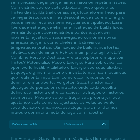
sem precisar caçar pergaminhos raros ou repetir missões.
Com distribuição de stats adaptável, você quebra os
limites das builds tradicionais, seja focando em Peso para
carregar tesouros de ilhas desconhecidas ou em Energia
para minerar recursos sem esgotar sua tripulação. Essa
liberdade estratégica elimina a frustração de builds fixos,
permitindo que você redistribua pontos a qualquer
momento, ajustando sua navegação conforme novas
ameaças surgem, como chefes imbatíveis ou
tempestades brutais. Otimização de build nunca foi tão
intuitiva: quer dominar o PvP com um pirata ágil e letal?
Combine Força e Destreza. Prefere explorar o mapa sem
limites? Potencialize Peso e Energia. Para sobreviver ao
open world hostil, Vitalidade e Energia são suas aliadas.
Esqueça o grind monótono e invista tempo nas mecânicas
que realmente importam, como caçar lendários ou
dominar o mar aberto. Forgotten Seas transforma a
alocação de pontos em uma arte, onde cada escolha
define sua história entre corsários, naufrágios e mistérios
submersos. Prepare-se para traçar sua própria jornada,
ajustando stats como se ajustasse as velas ao vento –
cada decisão é uma nova estratégia para mandar nos
mares e dominar a meta do jogo com maestria.
Definir Altura do Salto
LCtrl+Alt+Num 0
Em Forgotten Seas, dominar o Vazio das Bermudas exige