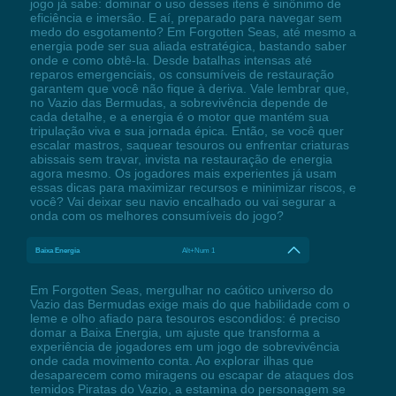
jogo já sabe: dominar o uso desses itens é sinônimo de
eficiência e imersão. E aí, preparado para navegar sem
medo do esgotamento? Em Forgotten Seas, até mesmo a
energia pode ser sua aliada estratégica, bastando saber
onde e como obtê-la. Desde batalhas intensas até
reparos emergenciais, os consumíveis de restauração
garantem que você não fique à deriva. Vale lembrar que,
no Vazio das Bermudas, a sobrevivência depende de
cada detalhe, e a energia é o motor que mantém sua
tripulação viva e sua jornada épica. Então, se você quer
escalar mastros, saquear tesouros ou enfrentar criaturas
abissais sem travar, invista na restauração de energia
agora mesmo. Os jogadores mais experientes já usam
essas dicas para maximizar recursos e minimizar riscos, e
você? Vai deixar seu navio encalhado ou vai segurar a
onda com os melhores consumíveis do jogo?
Baixa Energia
Alt+Num 1
Em Forgotten Seas, mergulhar no caótico universo do
Vazio das Bermudas exige mais do que habilidade com o
leme e olho afiado para tesouros escondidos: é preciso
domar a Baixa Energia, um ajuste que transforma a
experiência de jogadores em um jogo de sobrevivência
onde cada movimento conta. Ao explorar ilhas que
desaparecem como miragens ou escapar de ataques dos
temidos Piratas do Vazio, a estamina do personagem se