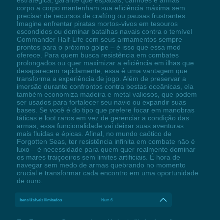
corpo a corpo mantenham sua eficiência máxima sem
precisar de recursos de crafting ou pausas frustrantes.
Imagine enfrentar piratas mortos-vivos em tesouros
escondidos ou dominar batalhas navais contra o temível
Commander Half-Life com seus armamentos sempre
prontos para o próximo golpe – é isso que essa mod
oferece. Para quem busca resistência em combates
prolongados ou quer maximizar a eficiência em ilhas que
desaparecem rapidamente, essa é uma vantagem que
transforma a experiência de jogo. Além de preservar a
imersão durante confrontos contra bestas oceânicas, ela
também economiza madeira e metal valiosos, que podem
ser usados para fortalecer seu navio ou expandir suas
bases. Se você é do tipo que prefere focar em manobras
táticas e loot raros em vez de gerenciar a condição das
armas, essa funcionalidade vai deixar suas aventuras
mais fluidas e épicas. Afinal, no mundo caótico de
Forgotten Seas, ter resistência infinita em combate não é
luxo – é necessidade para quem quer realmente dominar
os mares traiçoeiros sem limites artificiais. É hora de
navegar sem medo de armas quebrando no momento
crucial e transformar cada encontro em uma oportunidade
de ouro.
Itens Usáveis Ilimitados
Num 6