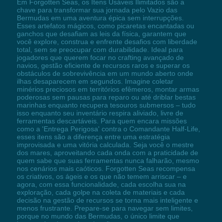
Em Forgotten Seas, os Itens Usáveis Ilimitados são a
chave para transformar sua jornada pelo Vazio das
Bermudas em uma aventura épica sem interrupções.
Esses artefatos mágicos, como picaretas encantadas ou
ganchos que desafiam as leis da física, garantem que
você explore, construa e enfrente desafios com liberdade
total, sem se preocupar com durabilidade. Ideal para
jogadores que querem focar no crafting avançado de
navios, gestão eficiente de recursos raros e superar os
obstáculos de sobrevivência em um mundo aberto onde
ilhas desaparecem em segundos. Imagine coletar
minérios preciosos em territórios efêmeros, montar armas
poderosas sem pausas para reparo ou até driblar bestas
marinhas enquanto recupera tesouros submersos – tudo
isso enquanto seu inventário respira aliviado, livre de
ferramentas descartáveis. Para quem encara missões
como a 'Entrega Perigosa' contra o Comandante Half-Life,
esses itens são a diferença entre uma estratégia
improvisada e uma vitória calculada. Seja você o mestre
dos mares, aproveitando cada onda com a praticidade de
quem sabe que suas ferramentas nunca falharão, mesmo
nos cenários mais caóticos. Forgotten Seas recompensa
os criativos, os ágeis e os que não temem arriscar – e
agora, com essa funcionalidade, cada escolha sua na
exploração, cada golpe na coleta de materiais e cada
decisão na gestão de recursos se torna mais inteligente e
menos frustrante. Prepare-se para navegar sem limites,
porque no mundo das Bermudas, o único limite que