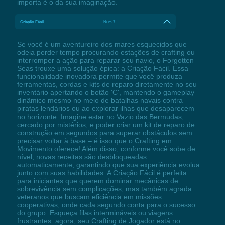
importa é o da sua imaginação.
Criação Fácil
Num 7
Se você é um aventureiro dos mares esquecidos que
odeia perder tempo procurando estações de crafting ou
interromper a ação para reparar seu navio, o Forgotten
Seas trouxe uma solução épica: a Criação Fácil. Essa
funcionalidade inovadora permite que você produza
ferramentas, cordas e kits de reparo diretamente no seu
inventário apertando o botão 'C', mantendo o gameplay
dinâmico mesmo no meio de batalhas navais contra
piratas lendários ou ao explorar ilhas que desaparecem
no horizonte. Imagine estar no Vazio das Bermudas,
cercado por mistérios, e poder criar um kit de reparo de
construção em segundos para superar obstáculos sem
precisar voltar à base – é isso que o Crafting em
Movimento oferece! Além disso, conforme você sobe de
nível, novas receitas são desbloqueadas
automaticamente, garantindo que sua experiência evolua
junto com suas habilidades. A Criação Fácil é perfeita
para iniciantes que querem dominar mecânicas de
sobrevivência sem complicações, mas também agrada
veteranos que buscam eficiência em missões
cooperativas, onde cada segundo conta para o sucesso
do grupo. Esqueça filas intermináveis ou viagens
frustrantes: agora, seu Crafting de Jogador está no