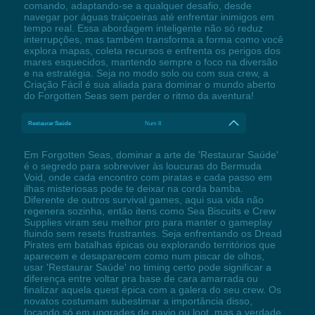
comando, adaptando-se a qualquer desafio, desde
navegar por águas traiçoeiras até enfrentar inimigos em
tempo real. Essa abordagem inteligente não só reduz
interrupções, mas também transforma a forma como você
explora mapas, coleta recursos e enfrenta os perigos dos
mares esquecidos, mantendo sempre o foco na diversão
e na estratégia. Seja no modo solo ou com sua crew, a
Criação Fácil é sua aliada para dominar o mundo aberto
do Forgotten Seas sem perder o ritmo da aventura!
Restaurar Saúde
Num 8
Em Forgotten Seas, dominar a arte de 'Restaurar Saúde'
é o segredo para sobreviver às loucuras do Bermuda
Void, onde cada encontro com piratas e cada passo em
ilhas misteriosas pode te deixar na corda bamba.
Diferente de outros survival games, aqui sua vida não
regenera sozinha, então itens como Sea Biscuits e Crew
Supplies viram seu melhor pro para manter o gameplay
fluindo sem resets frustrantes. Seja enfrentando os Dread
Pirates em batalhas épicas ou explorando territórios que
aparecem e desaparecem como num piscar de olhos,
usar 'Restaurar Saúde' no timing certo pode significar a
diferença entre voltar pra base de cara amarrada ou
finalizar aquela quest épica com a galera do seu crew. Os
novatos costumam subestimar a importância disso,
focando só em upgrades de navio ou loot, mas a verdade