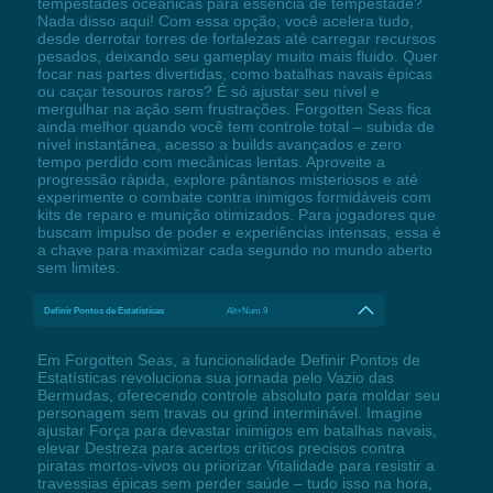
tempestades oceânicas para essência de tempestade?
Nada disso aqui! Com essa opção, você acelera tudo,
desde derrotar torres de fortalezas até carregar recursos
pesados, deixando seu gameplay muito mais fluido. Quer
focar nas partes divertidas, como batalhas navais épicas
ou caçar tesouros raros? É só ajustar seu nível e
mergulhar na ação sem frustrações. Forgotten Seas fica
ainda melhor quando você tem controle total – subida de
nível instantânea, acesso a builds avançados e zero
tempo perdido com mecânicas lentas. Aproveite a
progressão rápida, explore pântanos misteriosos e até
experimente o combate contra inimigos formidáveis com
kits de reparo e munição otimizados. Para jogadores que
buscam impulso de poder e experiências intensas, essa é
a chave para maximizar cada segundo no mundo aberto
sem limites.
Definir Pontos de Estatísticas
Alt+Num 9
Em Forgotten Seas, a funcionalidade Definir Pontos de
Estatísticas revoluciona sua jornada pelo Vazio das
Bermudas, oferecendo controle absoluto para moldar seu
personagem sem travas ou grind interminável. Imagine
ajustar Força para devastar inimigos em batalhas navais,
elevar Destreza para acertos críticos precisos contra
piratas mortos-vivos ou priorizar Vitalidade para resistir a
travessias épicas sem perder saúde – tudo isso na hora,