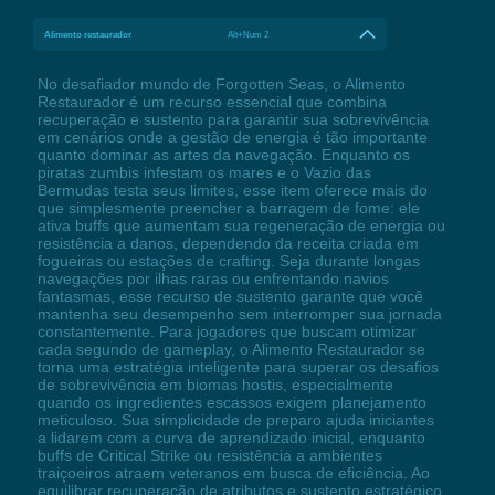
Alimento restaurador
Alt+Num 2
No desafiador mundo de Forgotten Seas, o Alimento
Restaurador é um recurso essencial que combina
recuperação e sustento para garantir sua sobrevivência
em cenários onde a gestão de energia é tão importante
quanto dominar as artes da navegação. Enquanto os
piratas zumbis infestam os mares e o Vazio das
Bermudas testa seus limites, esse item oferece mais do
que simplesmente preencher a barragem de fome: ele
ativa buffs que aumentam sua regeneração de energia ou
resistência a danos, dependendo da receita criada em
fogueiras ou estações de crafting. Seja durante longas
navegações por ilhas raras ou enfrentando navios
fantasmas, esse recurso de sustento garante que você
mantenha seu desempenho sem interromper sua jornada
constantemente. Para jogadores que buscam otimizar
cada segundo de gameplay, o Alimento Restaurador se
torna uma estratégia inteligente para superar os desafios
de sobrevivência em biomas hostis, especialmente
quando os ingredientes escassos exigem planejamento
meticuloso. Sua simplicidade de preparo ajuda iniciantes
a lidarem com a curva de aprendizado inicial, enquanto
buffs de Critical Strike ou resistência a ambientes
traiçoeiros atraem veteranos em busca de eficiência. Ao
equilibrar recuperação de atributos e sustento estratégico,