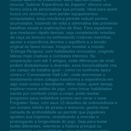
recurso 'Subtrair Experiência do Jogador' oferece uma
forma única de personalizar sua jornada. Ideal para quem
busca um recomeço sem perder equipamentos
conquistados, essa mecânica permite reduzir pontos
acumulados, trazendo de volta a adrenalina das primeiras
batalhas navais e explorações de ilhas. Para jogadores
que nivelaram rápido demais, seja completando missões
de caça ao tesouro ou enfrentando criaturas marinhas,
ajustar a experiência devolve o equilíbrio e a tensão
original às fases iniciais. Imagine revisitar a missão
'Entrega Perigosa' com habilidades renovadas, exigindo
táticas mais criativas e combates intensos. Na
cooperação com até 3 amigos, onde diferenças de nível
podem desbalancear a diversão, essa funcionalidade cria
um campo de batalha igual – como no confronto épico
contra o 'Comandante Half-Life', onde sincronizar o
nivelamento entre colegas transforma a experiência em
algo mais coeso e desafiador. Além disso, quem deseja
explorar novos estilos de jogo, como trocar habilidades
navais por combate corpo a corpo, pode resetar
progresso para redistribuir pontos sem zerar o save.
Forgotten Seas, com seus 13 desafios de sobrevivência e
um oceano infinito de piratas e tesouros, ganha nova
camada de profundidade ao permitir que jogadores
ajustem sua trajetória, revitalizando a imersão e
prolongando a longevidade do jogo. Seja para testar
builds diferentes, relembrar a história principal ou
incrementar a rejogabilidade, essa mecânica se torna