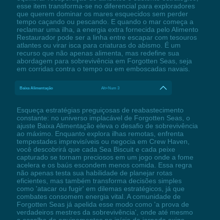
esse item transforma-se no diferencial para exploradores
que querem dominar os mares esquecidos sem perder
tempo caçando ou pescando. E quando o mar começa a
reclamar uma ilha, a energia extra fornecida pelo Alimento
Restaurador pode ser a linha entre escapar com tesouros
atlantes ou virar isca para criaturas do abismo. É um
recurso que não apenas alimenta, mas redefine sua
abordagem para sobrevivência em Forgotten Seas, seja
em corridas contra o tempo ou em emboscadas navais.
Baixa Alimentação
Alt+Num 3
Esqueça estratégias preguiçosas de reabastecimento
constante: no universo implacável de Forgotten Seas, o
ajuste Baixa Alimentação eleva o desafio de sobrevivência
ao máximo. Enquanto explora ilhas remotas, enfrenta
tempestades imprevisíveis ou negocia em Crew Haven,
você descobrirá que cada Sea Biscuit e cada peixe
capturado se tornam preciosos em um jogo onde a fome
acelera e os baús escondem menos comida. Essa regra
não apenas testa sua habilidade de planejar rotas
eficientes, mas também transforma decisões simples
como 'atacar ou fugir' em dilemas estratégicos, já que
combates consomem energia vital. A comunidade de
Forgotten Seas já apelida esse modo como 'a prova de
verdadeiros mestres da sobrevivência', onde até mesmo
a escolha de equipamentos no início da jornada exige