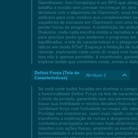
Swordhaven: Iron Conspiracy é um RPG que abraça a
batalha e missão sem precisar recomeçar do zero.
decisivos com o alquimista de Clamreach, essa ferr
atributos para criar combos que complementem seu
caçadores de escravos em Clamreach com uma build
perder horas de progresso. A redefinição de atrib
Drakonia, onde cada escolha molda a narrativa e a
para priorizar perks que acelerem o progresso em 
equilibradas, a tela de características é o play
táticos em modo RTwP. Esqueça a limitação de buil
reiniciar, explorando cada canto do mapa com bui
isso não é apenas permitido, é incentivado, garan
explorar builds que combinem runas, armas e diálog
Definir Força (Tela de
Alt+Num 3
Características)
Se você curte builds focadas em dominar o campo 
a funcionalidade Definir Força na tela de caracter
o início da jornada, garantindo que seu person
travar sua mobilidade e resolva desafios físicos 
combinam força com furtividade ou magia vão adora
Porridge nas masmorras, caem mais rápido com uma
transforma a exploração de ruínas e dungeons em
combates prolongados se tornam mais dinâmicos qu
missões com ações físicas, ampliando as escolhas 
funcionalidade é a base pra builds que priorizam a