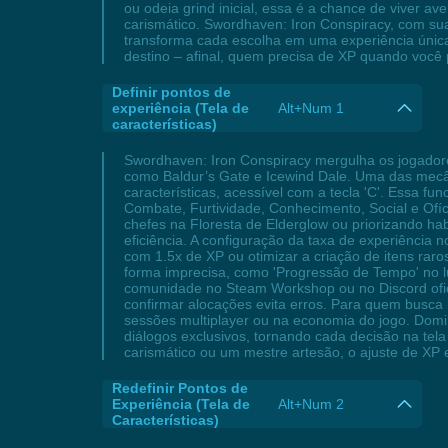
ou odeia grind inicial, essa é a chance de viver a
carismático. Swordhaven: Iron Conspiracy, com su
transforma cada escolha em uma experiência única
destino – afinal, quem precisa de XP quando você
Definir pontos de
experiência (Tela de
Alt+Num 1
características)
Swordhaven: Iron Conspiracy mergulha os jogadores
como Baldur’s Gate e Icewind Dale. Uma das mecân
características, acessível com a tecla 'C'. Essa f
Combate, Furtividade, Conhecimento, Social e Ofí
chefes na Floresta de Elderglow ou priorizando h
eficiência. A configuração da taxa de experiência 
com 1.5x de XP ou otimizar a criação de itens raro
forma imprecisa, como 'Progressão de Tempo' no lu
comunidade no Steam Workshop ou no Discord ofic
confirmar alocações evita erros. Para quem busca 
sessões multiplayer ou na economia do jogo. Domi
diálogos exclusivos, tornando cada decisão na tel
carismático ou um mestre artesão, o ajuste de XP
Redefinir Pontos de
Experiência (Tela de
Alt+Num 2
Características)