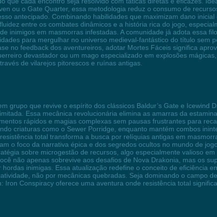
o que cada encontro seja resolvido com táticas diretas e eficazes. Ide
ven ou o Gate Quarter, essa metodologia reduz o consumo de recurso
sso antecipado. Combinando habilidades que maximizam dano inicial e
uidez entre os combates dinâmicos e a história rica do jogo, especia
de inimigos em masmorras infestadas. A comunidade já adota essa filos
dades para mergulhar no universo medieval-fantástico do título sem
e no feedback dos aventureiros, adotar Mortes Fáceis significa apro
 guerreiro devastador ou um mago especializado em explosões mágicas
avés de vilarejos pitorescos e ruínas antigas.
 grupo que revive o espírito dos clássicos Baldur’s Gate e Icewind 
ilimitada. Essa mecânica revolucionária elimina as amarras da estamina
imentos rápidos e magias complexas sem pausas frustrantes para rec
ndo criaturas como o Sewer Porridge, enquanto mantém combos inint
a resistência total transforma a busca por relíquias antigas em masmo
iram o foco da narrativa épica e dos segredos ocultos no mundo de jo
ratégia sobre microgestão de recursos, algo especialmente valioso em
ocê não apenas sobrevive aos desafios de Nova Drakonia, mas os supe
er hordas inimigas. Essa atualização redefine o conceito de eficiência
criatividade, não por mecânicas quebradas. Seja dominando o campo 
on Conspiracy oferece uma aventura onde resistência total significa 