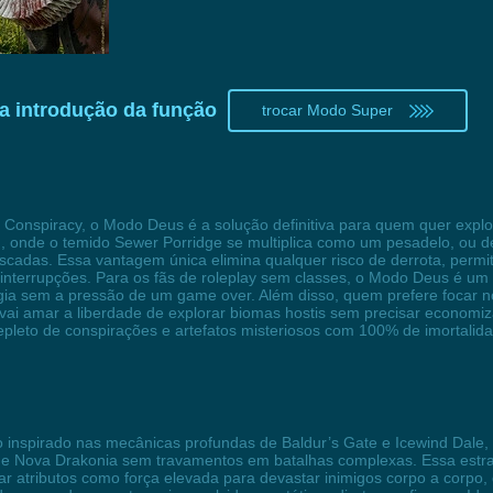
a introdução da função
trocar Modo Super
 Conspiracy, o Modo Deus é a solução definitiva para quem quer exp
, onde o temido Sewer Porridge se multiplica como um pesadelo, ou
cadas. Essa vantagem única elimina qualquer risco de derrota, permi
 interrupções. Para os fãs de roleplay sem classes, o Modo Deus é um 
tégia sem a pressão de um game over. Além disso, quem prefere focar 
ai amar a liberdade de explorar biomas hostis sem precisar economiza
pleto de conspirações e artefatos misteriosos com 100% de imortalida
inspirado nas mecânicas profundas de Baldur’s Gate e Icewind Dale,
de Nova Drakonia sem travamentos em batalhas complexas. Essa estrat
r atributos como força elevada para devastar inimigos corpo a corpo,