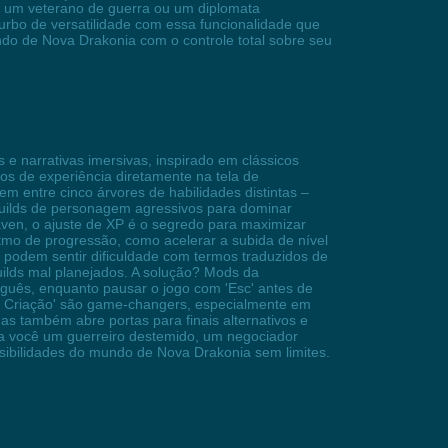
omo um veterano de guerra ou um diplomata
urbo de versatilidade com essa funcionalidade que
do de Nova Drakonia com o controle total sobre seu
e narrativas imersivas, inspirado em clássicos
s de experiência diretamente na tela de
em entre cinco árvores de habilidades distintas –
builds de personagem agressivos para dominar
aven, o ajuste de XP é o segredo para maximizar
itmo de progressão, como acelerar a subida de nível
s podem sentir dificuldade com termos traduzidos de
uilds mal planejados. A solução? Mods da
uês, enquanto pausar o jogo com 'Esc' antes de
 de Criação' são game-changers, especialmente em
 também abre portas para finais alternativos e
eja você um guerreiro destemido, um negociador
sibilidades do mundo de Nova Drakonia sem limites.