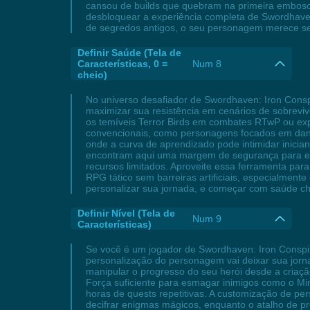
cansou de builds que quebram na primeira embosca
desbloquear a experiência completa de Swordhaven,
de segredos antigos, o seu personagem merece ser
Definir Saúde (Tela de
Características, 0 =
Num 8
cheio)
No universo desafiador de Swordhaven: Iron Conspi
maximizar sua resistência em cenários de sobreviv
os temíveis Terror Birds em combates RTwP ou ex
convencionais, como personagens focados em dano
onde a curva de aprendizado pode intimidar inici
encontram aqui uma margem de segurança para exp
recursos limitados. Aproveite essa ferramenta par
RPG tático sem barreiras artificiais, especialme
personalizar sua jornada, e começar com saúde ch
Definir Nível (Tela de
Num 9
Características)
Se você é um jogador de Swordhaven: Iron Conspira
personalização do personagem vai deixar sua jorn
manipular o progresso do seu herói desde a criação
Força suficiente para esmagar inimigos como o M
horas de quests repetitivas. A customização de pe
decifrar enigmas mágicos, enquanto o atalho de p