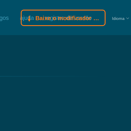
ogos
ajuda
registro de versão
Baixe o modificador Gamebuff
Idioma