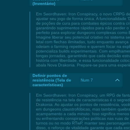
(Inventário)
Em Swordhaven: Iron Conspiracy, o novo CRPG de f
ajustar seu jogo de forma única. A funcionalidade 
de poções de cura para combates épicos contra cr
garantindo suprimentos rápidos para não perder o 
perfeito para explorar dungeons complexas como B
Imagine liberar seu potencial criativo no sistema
letal com flechas ilimitadas, tudo enquanto avanç
odeiam o farming repetitivo e querem focar na exp
potencializa builds experimentais. Com empilhament
longas jornadas, garantindo que cada decisão es
história com liberdade, e essa funcionalidade col
abala Nova Drakonia. Prepare-se para uma experiên
Definir pontos de
resistência (Tela de
Num 7
características)
Em Swordhaven: Iron Conspiracy, um RPG de fantas
de resistência na tela de características é o segr
Drakonia. Ao ajustar os pontos de resistência, vo
em dungeons claustrofóbicas, mas também quebra o 
acampamento a cada minuto. Isso significa menos f
ou enfrentando conspirações políticas nas ruas 
turnos ou no modo RTwP, manter seu personagem de
disso, o reforço de vitalidade garante que cada es