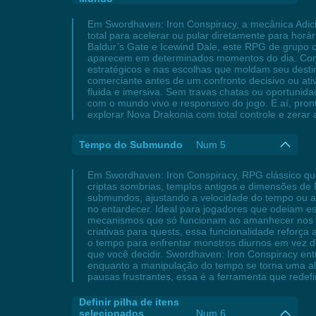
Em Swordhaven: Iron Conspiracy, a mecânica Adic
total para acelerar ou pular diretamente para hor
Baldur’s Gate e Icewind Dale, este RPG de grupo 
aparecem em determinados momentos do dia. Com es
estratégicos e nas escolhas que moldam seu desti
comerciante antes de um confronto decisivo ou at
fluida e imersiva. Sem travas chatas ou oportunid
com o mundo vivo e responsivo do jogo. E aí, pr
explorar Nova Drakonia com total controle e zerar
Tempo do Submundo
Num 5
Em Swordhaven: Iron Conspiracy, RPG clássico qu
criptas sombrias, templos antigos e dimensões de 
submundos, ajustando a velocidade do tempo ou al
no entardecer. Ideal para jogadores que odeiam esp
mecanismos que só funcionam ao amanhecer nos e
criativas para quests, essa funcionalidade reforça
o tempo para enfrentar monstros diurnos em vez 
que você decidir. Swordhaven: Iron Conspiracy ent
enquanto a manipulação do tempo se torna uma al
pausas frustrantes, essa é a ferramenta que redef
Definir pilha de itens
selecionados
Num 6