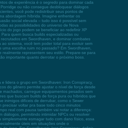
ontos de experiência é o segredo para dominar cada
r Porridge ou não consegue desbloquear diálogos
cientes, você pode redistribuir seus pontos de
uma abordagem híbrida. Imagine enfrentar os
são social elevada – tudo isso é possível sem
todas as possibilidades do universo de Nova
cio do jogo podem se beneficiar ao redefinir XP
. Para quem busca builds especializadas ou
PCs recrutados em Swordhaven, e dominar combates
 ao sistema, você tem poder total para evoluir sem
r de uma escolha ruim no passado? Em Swordhaven,
ue realmente representem seu estilo. Prepare-se para
tão importante quanto derrotar o próximo boss.
 e lidera o grupo em Swordhaven: Iron Conspiracy,
icos do gênero permite ajustar o nível de força desde
as e machados, carregue equipamentos pesados sem
res que buscam builds de força pura ou híbridos que
e inimigos difíceis de derrubar, como o Sewer
precisar voltar pra base todo cinco minutos
mpo real com pausa também vai notar a diferença:
 diálogos, permitindo intimidar NPCs ou resolver
 ou simplesmente esmagar tudo com dano físico, essa
specialmente úteis em situações onde o