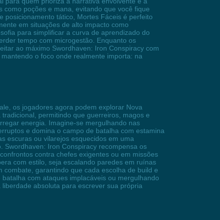
al para quem prioriza a narrativa envolvente e a
s como poções e mana, evitando que você fique
 posicionamento tático, Mortes Fáceis é perfeito
lmente em situações de alto impacto como
ofia para simplificar a curva de aprendizado do
 perder tempo com microgestão. Enquanto os
veitar ao máximo Swordhaven: Iron Conspiracy com
, mantendo o foco onde realmente importa: na
Dale, os jogadores agora podem explorar Nova
 tradicional, permitindo que guerreiros, magos e
arregar energia. Imagine-se mergulhando nas
erruptos e domina o campo de batalha com estamina
rras escuras ou vilarejos esquecidos em uma
go. Swordhaven: Iron Conspiracy recompensa os
 confrontos contra chefes exigentes ou em missões
ra com estilo, seja escalando paredes em ruínas
 em combate, garantindo que cada escolha de build e
de batalha com ataques implacáveis ou mergulhando
liberdade absoluta para escrever sua própria