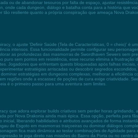
da ou de abandonar tesouros por falta de espaço, ajustar resistênci
 onde cada dungeon, diálogo e batalha conta para a história que voc
 tão resiliente quanto a própria conspiração que ameaça Nova Drakon
racy, o ajuste 'Definir Saúde (Tela de Características, 0 = cheio)' é
ência intensos. Essa funcionalidade permite configurar seu personagem
plorar as profundezas das masmorras de Swordhaven Sewers sem preo
 puro sem pontos em resistência, esse recurso elimina a frustração
antes. Jogadores que enfrentam quests bloqueadas após falhas iniciai
erimentar estratégias arriscadas ou descobrir segredos escondidos, 
a dominar estratégias em dungeons complexas, melhorar a eficiência c
nte em regiões onde a escassez de poções de cura exige criatividade.
eia é o primeiro passo para uma aventura sem limites.
cy que adora explorar builds criativos sem perder horas grindando, a f
ada por Nova Drakonia ainda mais épica. Essa opção, perfeita para fã
 inicial, liberando habilidades e atributos avançados de forma instan
ingau de Esgoto em masmorras traiçoeiras ou dominar diálogos compl
rsonagem fica mais dinâmica ao testar combinações de Agilidade para ev
rogressão te joga direto nas missões do Bairro da Porta ou no centro