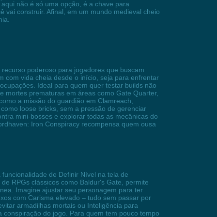
a aqui não é só uma opção, é a chave para
ê vai construir. Afinal, em um mundo medieval cheio
ia.
 um recurso poderoso para jogadores que buscam
 com vida cheia desde o início, seja para enfrentar
cupações. Ideal para quem quer testar builds não
 de mortes prematuras em áreas como Gate Quarter,
s, como a missão do guardião em Clamreach,
como loose bricks, sem a pressão de gerenciar
ontra mini-bosses e explorar todas as mecânicas do
 Swordhaven: Iron Conspiracy recompensa quem ousa
uncionalidade de Definir Nível na tela de
s de RPGs clássicos como Baldur's Gate, permite
tânea. Imagine ajustar seu personagem para ter
exos com Carisma elevado – tudo sem passar por
itar armadilhas mortais ou Inteligência para
 da conspiração do jogo. Para quem tem pouco tempo