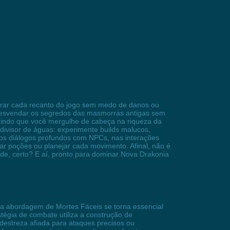
lorar cada recanto do jogo sem medo de danos ou
 desvendar os segredos das masmorras antigas sem
tindo que você mergulhe de cabeça na riqueza da
divisor de águas: experimente builds malucos,
nos diálogos profundos com NPCs, nas interações
r poções ou planejar cada movimento. Afinal, não é
de, certo? E aí, pronto para dominar Nova Drakonia
 a abordagem de Mortes Fáceis se torna essencial
égia de combate utiliza a construção de
 destreza afiada para ataques precisos ou