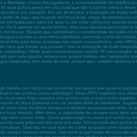
 liberdade criativa dos jogadores, e a funcionalidade de redefinir p
 Se você já ficou preso em uma build que não funciona contra o Sewe
amenta é sua salvação. Em vez de encarar a frustração de builds inefi
 estilo de jogo, seja focando em força bruta, magia devastadora ou 
 otimizada para dano em área ou até evitar confrontos usando persua
utos não é apenas um ajuste técnico, mas uma alavanca para explorar 
s mecânicas. Novatos que subestimam a complexidade de builds no iní
dungeons lentas ou encontros repetitivos, mantendo a imersão intacta
ground perfeito para testar sinergias com novos companheiros, como N
ds ruins que travam sua jornada – com a otimização de build integrada
lds adaptativas. Afinal, quem nunca precisou resetar XP para escapa
tindo que cada jogador escreva sua própria história com habilidades q
os ramificados sem medo de errar, porque aqui, redefinir atributos é 
de batalha com força bruta ou montar um tanque que aguenta porrada
ísticas é seu próximo passo estratégico. Esse cRPG inspirado nos cláss
agem cause dano físico massivo com armas corpo a corpo como espad
no mundo de Nova Drakonia com um simples teste de habilidade. Jogado
r como essa mecânica elimina a frustração de progressão lenta, já qu
 força elevada. Além disso, a capacidade de carregar mais itens sem 
 algo bem menos chato. Quem prefere jogar no modo por turnos ou te
ando cada golpe seu tem peso pra valer. A força ainda abre portas em
narrativas. Tanto faz se você quer ser o pilar do grupo como tanque
ção direta e impacto imediato. Vale lembrar que builds de força são e