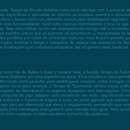
ionar Tempo do Mundo redefine como você interage com o universo di
ários específicos e aproveitar ao máximo as missões, eventos e recurs
coloca o tempo como um elemento crucial para desbloquear segredos, 
sa funcionalidade, você evita esperas intermináveis e foca no que r
no. Seja para infiltrar-se em um acampamento inimigo sob a escuridão
ivar eventos únicos que só ocorrem ao amanhecer, a manipulação do t
ades perdidas por conta de schedules malucos, essa feature permite 
onto para dominar o tempo e mergulhar de cabeça nas aventuras de S
 as frustrações que costumam atrapalhar até os gamers mais hardcore.
e reúne fãs de Baldur’s Gate e Icewind Dale, a função Tempo do Subm
Nova Drakonia em uma experiência épica. Essa mecânica única permite 
ternando entre períodos para desbloquear missões, evitar inimigos co
erar horas para avançar, o Tempo do Submundo elimina travas artificia
sgotos de Swordhaven ou explorar dungeons sem interrupções. Comb
 a proposta do jogo: adaptar cada desafio ao seu estilo, seja focando
de enfrentar o Gosma de Esgoto à noite, ou ainda garantir que even
rega aqui um diferencial que eleva o engajamento, permitindo que voc
iada para estratégias avançadas e uma imersão sem igual. Para quem
ine como explorar mundos paralelos nunca foi tão poderoso.