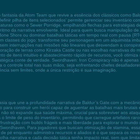
antasia da Atom Team que revive a essência dos clássicos como Bald
'Definir pilha de itens selecionados' permite gerenciar seu inventário 
iaturas como o Sewer Porridge, empilhando flechas para estratégias 
ritmo da narrativa envolvente. Ideal para quem busca manipulação de
one Shore ou dominar batalhas táticas em tempo real com pausa (RTwP
 sem classes do jogo: transforme seu personagem em um alquimista imba
a sem interrupções nas missões não lineares que desvendam a conspira
loração de terras como Kirzaka Castle ou nas escolhas narrativas do m
o de itens intuitivo e abastecimento rápido de recursos, você otimiza
tratégica conte de verdade. Swordhaven: Iron Conspiracy não é apen
oca o controle total nas suas mãos, seja enfrentando chefes desafiad
cia sem limites, onde a única restrição é sua imaginação.
ia que une a profundidade narrativa de Baldur’s Gate com a mecânic
edo para construir um herói capaz de aguentar as batalhas mais brutais
cê não só expande sua saúde máxima, crucial para sobreviver aos ataq
limite de peso do inventário, permitindo que carregue artefatos raro
rustração com builds frágeis e mais liberdade para explorar o mundo 
de Swordhaven. Para jogadores que buscam otimização de stamina, ess
 pé enquanto administra recursos e aliados é o que separa os novat
colha narrativa e cada decisão tática tenha impacto real, sem que limi