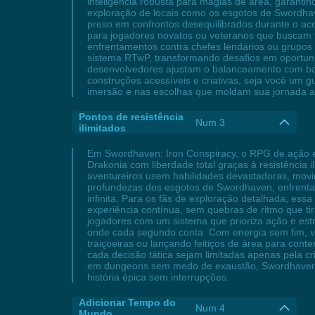
inteligência robusta para magias de área, garantind
exploração de locais como os esgotos de Swordha
preso em confrontos desequilibrados durante o ace
para jogadores novatos ou veteranos que buscam fl
enfrentamentos contra chefes lendários ou grupos 
sistema RTwP, transformando desafios em oportuni
desenvolvedores ajustam o balanceamento com bas
construções acessíveis e criativas, seja você um
imersão e nas escolhas que moldam sua jornada atr
Pontos de resistência
Num 3
ilimitados
Em Swordhaven: Iron Conspiracy, o RPG de ação em
Drakonia com liberdade total graças à resistência 
aventureiros usem habilidades devastadoras, mov
profundezas dos esgotos de Swordhaven, enfrenta
infinita. Para os fãs de exploração detalhada, ess
experiência contínua, sem quebras de ritmo que t
jogadores com um sistema que prioriza ação e est
onde cada segundo conta. Com energia sem fim, v
traiçoeiras ou lançando feitiços de área para cont
cada decisão tática sejam limitadas apenas pela 
em dungeons sem medo de exaustão, Swordhaven: Ir
história épica sem interrupções.
Adicionar Tempo do
Num 4
Mundo