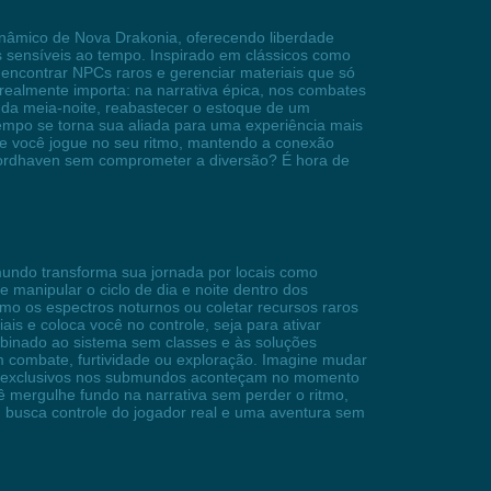
nâmico de Nova Drakonia, oferecendo liberdade
os sensíveis ao tempo. Inspirado em clássicos como
encontrar NPCs raros e gerenciar materiais que só
ealmente importa: na narrativa épica, nos combates
 da meia-noite, reabastecer o estoque de um
empo se torna sua aliada para uma experiência mais
que você jogue no seu ritmo, mantendo a conexão
wordhaven sem comprometer a diversão? É hora de
undo transforma sua jornada por locais como
manipular o ciclo de dia e noite dentro dos
mo os espectros noturnos ou coletar recursos raros
is e coloca você no controle, seja para ativar
inado ao sistema sem classes e às soluções
 em combate, furtividade ou exploração. Imagine mudar
tos exclusivos nos submundos aconteçam no momento
ê mergulhe fundo na narrativa sem perder o ritmo,
 busca controle do jogador real e uma aventura sem