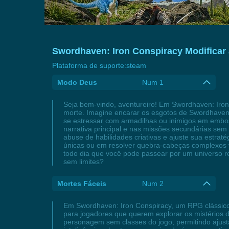
Swordhaven: Iron Conspiracy Modificar 
Plataforma de suporte:
steam
Modo Deus
Num 1
Seja bem-vindo, aventureiro! Em Swordhaven: Iron
morte. Imagine encarar os esgotos de Swordhaven
se estressar com armadilhas ou inimigos em embos
narrativa principal e nas missões secundárias sem
abuse de habilidades criativas e ajuste sua estra
únicas ou em resolver quebra-cabeças complexos v
todo dia que você pode passear por um universo re
sem limites?
Mortes Fáceis
Num 2
Em Swordhaven: Iron Conspiracy, um RPG clássico 
para jogadores que querem explorar os mistérios 
personagem sem classes do jogo, permitindo ajusta