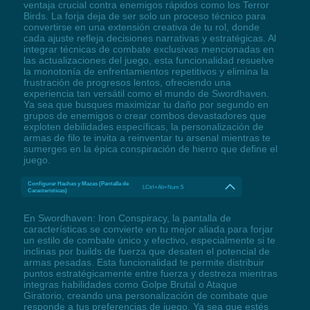
ventaja crucial contra enemigos rápidos como los Terror
Birds. La forja deja de ser solo un proceso técnico para
convertirse en una extensión creativa de tu rol, donde
cada ajuste refleja decisiones narrativas y estratégicas. Al
integrar técnicas de combate exclusivas mencionadas en
las actualizaciones del juego, esta funcionalidad resuelve
la monotonía de enfrentamientos repetitivos y elimina la
frustración de progresos lentos, ofreciendo una
experiencia tan versátil como el mundo de Swordhaven.
Ya sea que busques maximizar tu daño por segundo en
grupos de enemigos o crear combos devastadores que
exploten debilidades específicas, la personalización de
armas de filo te invita a reinventar tu arsenal mientras te
sumerges en la épica conspiración de hierro que define el
juego.
Configurar Hachas y Mazas (Pantalla de
LCtrl+Alt+Num 5
Características)
En Swordhaven: Iron Conspiracy, la pantalla de
características se convierte en tu mejor aliada para forjar
un estilo de combate único y efectivo, especialmente si te
inclinas por builds de fuerza que desaten el potencial de
armas pesadas. Esta funcionalidad te permite distribuir
puntos estratégicamente entre fuerza y destreza mientras
integras habilidades como Golpe Brutal o Ataque
Giratorio, creando una personalización de combate que
responde a tus preferencias de juego. Ya sea que estés