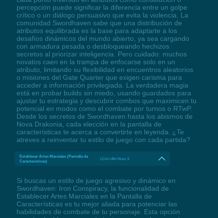
percepción puede significar la diferencia entre un golpe
crítico o un diálogo persuasivo que evita la violencia. La
comunidad Swordhaven sabe que una distribución de
atributos equilibrada es la base para adaptarte a los
desafíos dinámicos del mundo abierto, ya sea cargando
con armadura pesada o desbloqueando hechizos
secretos al priorizar inteligencia. Pero cuidado: muchos
novatos caen en la trampa de enfocarse solo en un
atributo, limitando su flexibilidad en encuentros aleatorios
o misiones del Gate Quarter que exigen carisma para
acceder a información privilegiada. La verdadera magia
está en probar builds sin miedo, usando guardados para
ajustar tu estrategia y descubrir combos que maximicen tu
potencial en modos como el combate por turnos o RTwP.
Desde los secretos de Swordhaven hasta los abismos de
Nova Drakonia, cada elección en la pantalla de
características te acerca a convertirte en leyenda. ¿Te
atreves a reinventar tu estilo de juego con cada partida?
Establecer Artes Marciales (Pantalla de
LCtrl+Alt+Num 3
Características)
Si buscas un estilo de juego agresivo y dinámico en
Swordhaven: Iron Conspiracy, la funcionalidad de
Establecer Artes Marciales en la Pantalla de
Características es tu mejor aliada para potenciar las
habilidades de combate de tu personaje. Esta opción