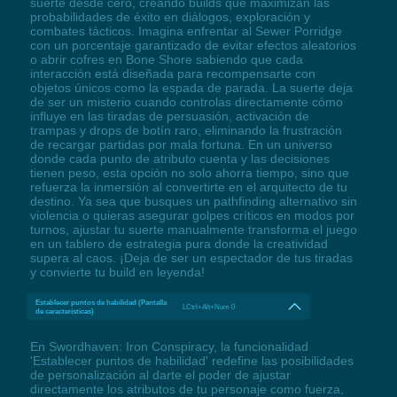
suerte desde cero, creando builds que maximizan las
probabilidades de éxito en diálogos, exploración y
combates tácticos. Imagina enfrentar al Sewer Porridge
con un porcentaje garantizado de evitar efectos aleatorios
o abrir cofres en Bone Shore sabiendo que cada
interacción está diseñada para recompensarte con
objetos únicos como la espada de parada. La suerte deja
de ser un misterio cuando controlas directamente cómo
influye en las tiradas de persuasión, activación de
trampas y drops de botín raro, eliminando la frustración
de recargar partidas por mala fortuna. En un universo
donde cada punto de atributo cuenta y las decisiones
tienen peso, esta opción no solo ahorra tiempo, sino que
refuerza la inmersión al convertirte en el arquitecto de tu
destino. Ya sea que busques un pathfinding alternativo sin
violencia o quieras asegurar golpes críticos en modos por
turnos, ajustar tu suerte manualmente transforma el juego
en un tablero de estrategia pura donde la creatividad
supera al caos. ¡Deja de ser un espectador de tus tiradas
y convierte tu build en leyenda!
Establecer puntos de habilidad (Pantalla
LCtrl+Alt+Num 0
de características)
En Swordhaven: Iron Conspiracy, la funcionalidad
'Establecer puntos de habilidad' redefine las posibilidades
de personalización al darte el poder de ajustar
directamente los atributos de tu personaje como fuerza,