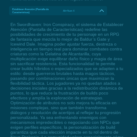
Establecer Atención (Pantalla de
Alt+Num 4
Características)
En Swordhaven: Iron Conspiracy, el sistema de Establecer
Atención (Pantalla de Características) redefine las
posibilidades de crecimiento de tu personaje en un RPG
de fantasía que mezcla lo mejor de Baldur’s Gate y
Icewind Dale. Imagina poder ajustar fuerza, destreza o
inteligencia en tiempo real para dominar combates contra
criaturas como la Gelatina de Alcantarilla, cuya
multiplicación exige equilibrar daño físico y magia de área
sin sacrificar resistencia. Esta funcionalidad te permite
crear builds híbridos o especializados que se adapten a tu
estilo: desde guerreros brutales hasta magos tácticos,
pasando por combinaciones únicas que maximizan la
flexibilidad táctica. Los jugadores ya no quedan atados a
decisiones iniciales gracias a la redistribución dinámica de
puntos, lo que reduce la frustración de builds poco
efectivos y amplía la exploración de estrategias.
Optimización de atributos no solo mejora tu eficacia en
misiones complejas, sino que también transforma
diálogos y resolución de acertijos al reflejar tu progresión
personalizada. Ya sea enfrentando enemigos con
mecanismos impredecibles o negociando con NPCs que
exigen perfiles específicos, la personalización de build
garantiza que cada elección impacte en tu rol dentro de
Nova Drakonia. La comunidad valora especialmente cómo