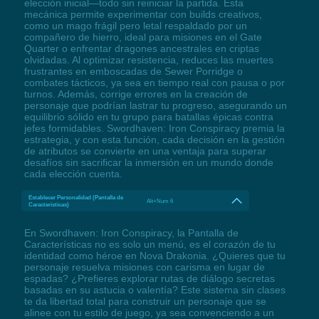
elección inicial—todo sin reiniciar la partida. Esta
mecánica permite experimentar con builds creativos,
como un mago frágil pero letal respaldado por un
compañero de hierro, ideal para misiones en el Gate
Quarter o enfrentar dragones ancestrales en criptas
olvidadas. Al optimizar resistencia, reduces las muertes
frustrantes en emboscadas de Sewer Porridge o
combates tácticos, ya sea en tiempo real con pausa o por
turnos. Además, corrige errores en la creación de
personaje que podrían lastrar tu progreso, asegurando un
equilibrio sólido en tu grupo para batallas épicas contra
jefes formidables. Swordhaven: Iron Conspiracy premia la
estrategia, y con esta función, cada decisión en la gestión
de atributos se convierte en una ventaja para superar
desafíos sin sacrificar la inmersión en un mundo donde
cada elección cuenta.
Establecer Personalidad (Pantalla de
Alt+Num 6
Características)
En Swordhaven: Iron Conspiracy, la Pantalla de
Características no es solo un menú, es el corazón de tu
identidad como héroe en Nova Drakonia. ¿Quieres que tu
personaje resuelva misiones con carisma en lugar de
espadas? ¿Prefieres explorar rutas de diálogo secretas
basadas en su astucia o valentía? Este sistema sin clases
te da libertad total para construir un personaje que se
alinee con tu estilo de juego, ya sea convenciendo a un