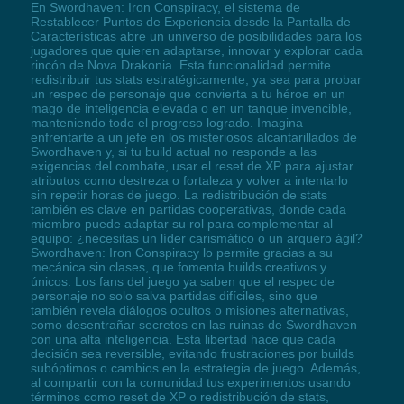
En Swordhaven: Iron Conspiracy, el sistema de
Restablecer Puntos de Experiencia desde la Pantalla de
Características abre un universo de posibilidades para los
jugadores que quieren adaptarse, innovar y explorar cada
rincón de Nova Drakonia. Esta funcionalidad permite
redistribuir tus stats estratégicamente, ya sea para probar
un respec de personaje que convierta a tu héroe en un
mago de inteligencia elevada o en un tanque invencible,
manteniendo todo el progreso logrado. Imagina
enfrentarte a un jefe en los misteriosos alcantarillados de
Swordhaven y, si tu build actual no responde a las
exigencias del combate, usar el reset de XP para ajustar
atributos como destreza o fortaleza y volver a intentarlo
sin repetir horas de juego. La redistribución de stats
también es clave en partidas cooperativas, donde cada
miembro puede adaptar su rol para complementar al
equipo: ¿necesitas un líder carismático o un arquero ágil?
Swordhaven: Iron Conspiracy lo permite gracias a su
mecánica sin clases, que fomenta builds creativos y
únicos. Los fans del juego ya saben que el respec de
personaje no solo salva partidas difíciles, sino que
también revela diálogos ocultos o misiones alternativas,
como desentrañar secretos en las ruinas de Swordhaven
con una alta inteligencia. Esta libertad hace que cada
decisión sea reversible, evitando frustraciones por builds
subóptimos o cambios en la estrategia de juego. Además,
al compartir con la comunidad tus experimentos usando
términos como reset de XP o redistribución de stats,