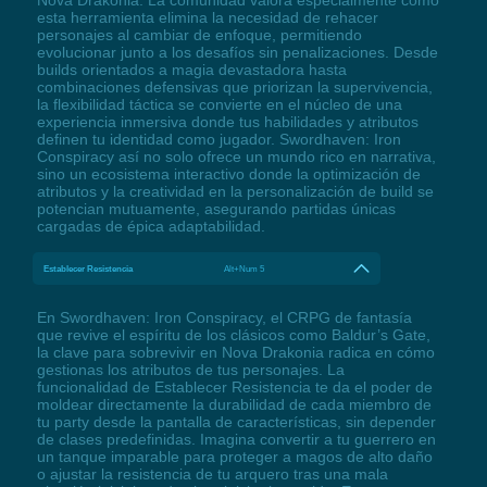
esta herramienta elimina la necesidad de rehacer
personajes al cambiar de enfoque, permitiendo
evolucionar junto a los desafíos sin penalizaciones. Desde
builds orientados a magia devastadora hasta
combinaciones defensivas que priorizan la supervivencia,
la flexibilidad táctica se convierte en el núcleo de una
experiencia inmersiva donde tus habilidades y atributos
definen tu identidad como jugador. Swordhaven: Iron
Conspiracy así no solo ofrece un mundo rico en narrativa,
sino un ecosistema interactivo donde la optimización de
atributos y la creatividad en la personalización de build se
potencian mutuamente, asegurando partidas únicas
cargadas de épica adaptabilidad.
Establecer Resistencia
Alt+Num 5
En Swordhaven: Iron Conspiracy, el CRPG de fantasía
que revive el espíritu de los clásicos como Baldur’s Gate,
la clave para sobrevivir en Nova Drakonia radica en cómo
gestionas los atributos de tus personajes. La
funcionalidad de Establecer Resistencia te da el poder de
moldear directamente la durabilidad de cada miembro de
tu party desde la pantalla de características, sin depender
de clases predefinidas. Imagina convertir a tu guerrero en
un tanque imparable para proteger a magos de alto daño
o ajustar la resistencia de tu arquero tras una mala