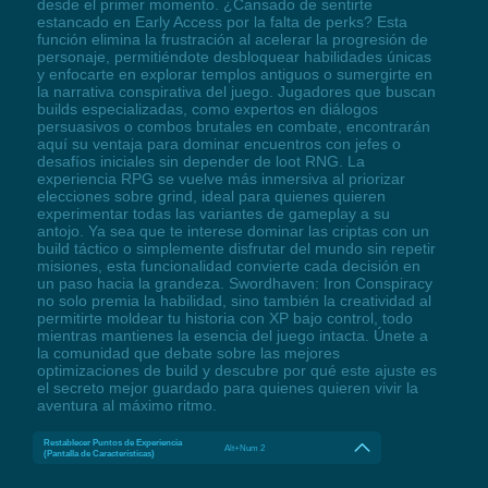
desde el primer momento. ¿Cansado de sentirte
estancado en Early Access por la falta de perks? Esta
función elimina la frustración al acelerar la progresión de
personaje, permitiéndote desbloquear habilidades únicas
y enfocarte en explorar templos antiguos o sumergirte en
la narrativa conspirativa del juego. Jugadores que buscan
builds especializadas, como expertos en diálogos
persuasivos o combos brutales en combate, encontrarán
aquí su ventaja para dominar encuentros con jefes o
desafíos iniciales sin depender de loot RNG. La
experiencia RPG se vuelve más inmersiva al priorizar
elecciones sobre grind, ideal para quienes quieren
experimentar todas las variantes de gameplay a su
antojo. Ya sea que te interese dominar las criptas con un
build táctico o simplemente disfrutar del mundo sin repetir
misiones, esta funcionalidad convierte cada decisión en
un paso hacia la grandeza. Swordhaven: Iron Conspiracy
no solo premia la habilidad, sino también la creatividad al
permitirte moldear tu historia con XP bajo control, todo
mientras mantienes la esencia del juego intacta. Únete a
la comunidad que debate sobre las mejores
optimizaciones de build y descubre por qué este ajuste es
el secreto mejor guardado para quienes quieren vivir la
aventura al máximo ritmo.
Restablecer Puntos de Experiencia
Alt+Num 2
(Pantalla de Características)