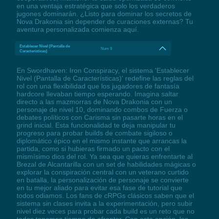
en una ventaja estratégica que solo los verdaderos
jugones dominarán. ¿Listo para dominar los secretos de
Nova Drakonia sin depender de curaciones externas? Tu
aventura personalizada comienza aquí.
Establecer Nivel (Pantalla de
Num 9
Características)
En Swordhaven: Iron Conspiracy, el sistema 'Establecer
Nivel (Pantalla de Características)' redefine las reglas del
rol con una flexibilidad que los jugadores de fantasía
hardcore llevaban tiempo esperando. Imagina saltar
directo a las mazmorras de Nova Drakonia con un
personaje de nivel 10, dominando combos de Fuerza o
debates políticos con Carisma sin pasarte horas en el
grind inicial. Esta funcionalidad te deja manipular tu
progreso para probar builds de combate sigiloso o
diplomático épico en el mismo instante que arrancas la
partida, como si hubieras firmado un pacto con el
mismísimo dios del rol. Ya sea que quieras enfrentarte al
Brezal de Alcantarilla con un set de habilidades mágicas o
explorar la conspiración central con un veterano curtido
en batalla, la personalización de personaje se convierte
en tu mejor aliado para evitar esa fase de tutorial que
todos odiamos. Los fans de cRPGs clásicos saben que el
sistema sin clases invita a la experimentación, pero subir
nivel diez veces para probar cada build es un reto que no
todos tenemos tiempo de afrontar. Con esta opción, los