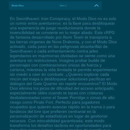
Modo Dios
Num 1
En Swordhaven: Iron Conspiracy, el Modo Dios no es solo
un rumor entre aventureros: es la llave para desbloquear
una experiencia de juego revolucionaria donde la
invencibilidad se convierte en tu mejor aliado. Este cRPG
de fantasía desarrollado por Atom Team te transporta a
las tierras vírgenes de Nova Drakonia, y con el Modo Dios
activado, cada paso en las peligrosas alcantarillas de
Swordhaven o cada enfrentamiento contra jefes
legendarios en mazmorras olvidadas se siente como una
aventura sin restricciones. Imagina probar builds de
personajes con combinaciones únicas de fuerza y
carisma, mientras la vida ilimitada te permite experimentar
sin miedo a caer en combate. ¿Quieres explorar cada
rincón del mapa o desbloquear soluciones pacíficas en
diálogos del Gate Quarter sin repetir encuentros? El Modo
Dios elimina los picos de dificultad del acceso anticipado,
especialmente útiles cuando te topas con criaturas
desbalanceadas como el Sewer Porridge o zonas de alto
riesgo como Pirate Fort. Perfecto para jugadores
ocupados que quieren avanzar rápido en la trama o para
fanáticos del lore que prefieren centrarse en la
personalización de estadísticas en lugar de gestionar
recursos. Con intocabilidad garantizada, este modo
transforma los desafíos tácticos en oportunidades para
descubrir armas únicas, como espadas de parada que