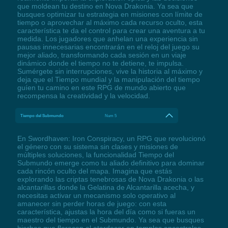
que moldean tu destino en Nova Drakonia. Ya sea que
busques optimizar tu estrategia en misiones con límite de
tiempo o aprovechar al máximo cada recurso oculto, esta
característica te da el control para crear una aventura a tu
medida. Los jugadores que anhelan una experiencia sin
pausas innecesarias encontrarán en el reloj del juego su
mejor aliado, transformando cada sesión en un viaje
dinámico donde el tiempo no te detiene, te impulsa.
Sumérgete sin interrupciones, vive la historia al máximo y
deja que el Tiempo mundial y la manipulación del tiempo
guíen tu camino en este RPG de mundo abierto que
recompensa la creatividad y la velocidad.
Tiempo del Submundo
Num 5
En Swordhaven: Iron Conspiracy, un RPG que revolucionó
el género con su sistema sin clases y misiones de
múltiples soluciones, la funcionalidad Tiempo del
Submundo emerge como tu aliado definitivo para dominar
cada rincón oculto del mapa. Imagina que estás
explorando las criptas tenebrosas de Nova Drakonia o las
alcantarillas donde la Gelatina de Alcantarilla acecha, y
necesitas activar un mecanismo solo operativo al
amanecer sin perder horas de juego: con esta
característica, ajustas la hora del día como si fueras un
maestro del tiempo en el Submundo. Ya sea que busques
hierbas que florecen al atardecer en templos ancestrales