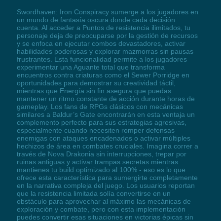
Swordhaven: Iron Conspiracy sumerge a los jugadores en
un mundo de fantasía oscura donde cada decisión
cuenta. Al acceder a Puntos de resistencia ilimitados, tu
personaje deja de preocuparse por la gestión de recursos
y se enfoca en ejecutar combos devastadores, activar
habilidades poderosas y explorar mazmorras sin pausas
frustrantes. Esta funcionalidad permite a los jugadores
experimentar una Aguante total que transforma
encuentros contra criaturas como el Sewer Porridge en
oportunidades para demostrar su creatividad táctil,
mientras que Energía sin fin asegura que puedas
mantener un ritmo constante de acción durante horas de
gameplay. Los fans de RPGs clásicos con mecánicas
similares a Baldur’s Gate encontrarán en esta ventaja un
complemento perfecto para sus estrategias agresivas,
especialmente cuando necesiten romper defensas
enemigas con ataques encadenados o activar múltiples
hechizos de área en combates cruciales. Imagina correr a
través de Nova Drakonia sin interrupciones, trepar por
ruinas antiguas y activar trampas secretas mientras
mantienes tu build optimizado al 100% - eso es lo que
ofrece esta característica para sumergirte completamente
en la narrativa compleja del juego. Los usuarios reportan
que la resistencia limitada solía convertirse en un
obstáculo para aprovechar al máximo las mecánicas de
exploración y combate, pero con esta implementación
puedes convertir esas situaciones en victorias épicas sin