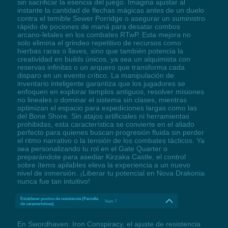
sin sacrificar la esencia del juego. Imagina ajustar al
instante la cantidad de flechas mágicas antes de un duelo
contra el temible Sewer Porridge o asegurar un suministro
rápido de pociones de maná para desatar combos
arcano-letales en los combates RTwP. Esta mejora no
solo elimina el grindeo repetitivo de recursos como
hierbas raras o llaves, sino que también potencia la
creatividad en builds únicos, ya sea un alquimista con
reservas infinitas o un arquero que transforma cada
disparo en un evento crítico. La manipulación de
inventario inteligente garantiza que los jugadores se
enfoquen en explorar templos antiguos, resolver misiones
no lineales o dominar el sistema sin clases, mientras
optimizan el espacio para expediciones largas como las
del Bone Shore. Sin atajos artificiales ni herramientas
prohibidas, esta característica se convierte en el aliado
perfecto para quienes buscan progresión fluida sin perder
el ritmo narrativo o la tensión de los combates tácticos. Ya
sea personalizando tu rol en el Gate Quarter o
preparándote para asediar Kirzaka Castle, el control
sobre ítems apilables eleva la experiencia a un nuevo
nivel de inmersión. ¡Liberar tu potencial en Nova Drakonia
nunca fue tan intuitivo!
Establecer puntos de resistencia (Pantalla
Num 7
de características)
En Swordhaven: Iron Conspiracy, el ajuste de resistencia