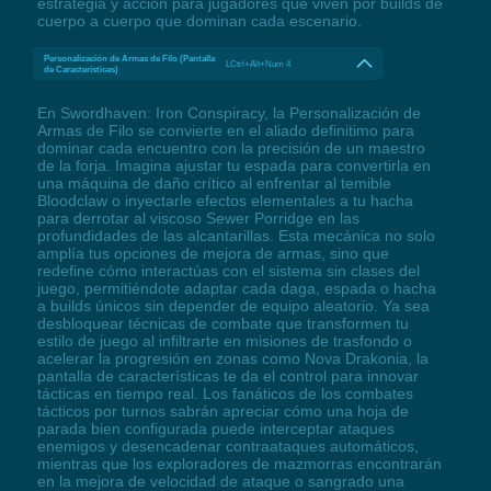
estrategia y acción para jugadores que viven por builds de
cuerpo a cuerpo que dominan cada escenario.
Personalización de Armas de Filo (Pantalla
LCtrl+Alt+Num 4
de Características)
En Swordhaven: Iron Conspiracy, la Personalización de
Armas de Filo se convierte en el aliado definitimo para
dominar cada encuentro con la precisión de un maestro
de la forja. Imagina ajustar tu espada para convertirla en
una máquina de daño crítico al enfrentar al temible
Bloodclaw o inyectarle efectos elementales a tu hacha
para derrotar al viscoso Sewer Porridge en las
profundidades de las alcantarillas. Esta mecánica no solo
amplía tus opciones de mejora de armas, sino que
redefine cómo interactúas con el sistema sin clases del
juego, permitiéndote adaptar cada daga, espada o hacha
a builds únicos sin depender de equipo aleatorio. Ya sea
desbloquear técnicas de combate que transformen tu
estilo de juego al infiltrarte en misiones de trasfondo o
acelerar la progresión en zonas como Nova Drakonia, la
pantalla de características te da el control para innovar
tácticas en tiempo real. Los fanáticos de los combates
tácticos por turnos sabrán apreciar cómo una hoja de
parada bien configurada puede interceptar ataques
enemigos y desencadenar contraataques automáticos,
mientras que los exploradores de mazmorras encontrarán
en la mejora de velocidad de ataque o sangrado una