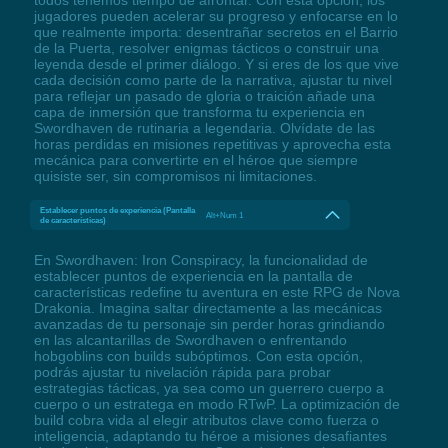
jugadores pueden acelerar su progreso y enfocarse en lo
que realmente importa: desentrañar secretos en el Barrio
de la Puerta, resolver enigmas tácticos o construir una
leyenda desde el primer diálogo. Y si eres de los que vive
cada decisión como parte de la narrativa, ajustar tu nivel
para reflejar un pasado de gloria o traición añade una
capa de inmersión que transforma tu experiencia en
Swordhaven de rutinaria a legendaria. Olvídate de las
horas perdidas en misiones repetitivas y aprovecha esta
mecánica para convertirte en el héroe que siempre
quisiste ser, sin compromisos ni limitaciones.
Establecer puntos de experiencia (Pantalla
Alt+Num 1
de características)
En Swordhaven: Iron Conspiracy, la funcionalidad de
establecer puntos de experiencia en la pantalla de
características redefine tu aventura en este RPG de Nova
Drakonia. Imagina saltar directamente a las mecánicas
avanzadas de tu personaje sin perder horas grindiando
en las alcantarillas de Swordhaven o enfrentando
hobgoblins con builds subóptimos. Con esta opción,
podrás ajustar tu nivelación rápida para probar
estrategias tácticas, ya sea como un guerrero cuerpo a
cuerpo o un estratega en modo RTwP. La optimización de
build cobra vida al elegir atributos clave como fuerza o
inteligencia, adaptando tu héroe a misiones desafiantes