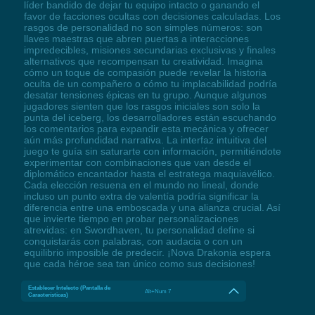
líder bandido de dejar tu equipo intacto o ganando el
favor de facciones ocultas con decisiones calculadas. Los
rasgos de personalidad no son simples números: son
llaves maestras que abren puertas a interacciones
impredecibles, misiones secundarias exclusivas y finales
alternativos que recompensan tu creatividad. Imagina
cómo un toque de compasión puede revelar la historia
oculta de un compañero o cómo tu implacabilidad podría
desatar tensiones épicas en tu grupo. Aunque algunos
jugadores sienten que los rasgos iniciales son solo la
punta del iceberg, los desarrolladores están escuchando
los comentarios para expandir esta mecánica y ofrecer
aún más profundidad narrativa. La interfaz intuitiva del
juego te guía sin saturarte con información, permitiéndote
experimentar con combinaciones que van desde el
diplomático encantador hasta el estratega maquiavélico.
Cada elección resuena en el mundo no lineal, donde
incluso un punto extra de valentía podría significar la
diferencia entre una emboscada y una alianza crucial. Así
que invierte tiempo en probar personalizaciones
atrevidas: en Swordhaven, tu personalidad define si
conquistarás con palabras, con audacia o con un
equilibrio imposible de predecir. ¡Nova Drakonia espera
que cada héroe sea tan único como sus decisiones!
Establecer Intelecto (Pantalla de
Alt+Num 7
Características)