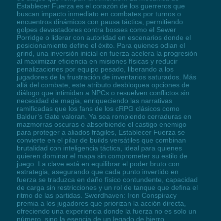
Establecer Fuerza es el corazón de los guerreros que
buscan impacto inmediato en combates por turnos o
encuentros dinámicos con pausa táctica, permitiendo
golpes devastadores contra bosses como el Sewer
Porridge o liderar con autoridad en escenarios donde el
posicionamiento define el éxito. Para quienes odian el
grind, una inversión inicial en fuerza acelera la progresión
al maximizar eficiencia en misiones físicas y reducir
penalizaciones por equipo pesado, liberando a los
jugadores de la frustración de inventarios saturados. Más
allá del combate, este atributo desbloquea opciones de
diálogo que intimidan a NPCs o resuelven conflictos sin
necesidad de magia, enriqueciendo las narrativas
ramificadas que los fans de los cRPG clásicos como
Baldur’s Gate valoran. Ya sea rompiendo cerraduras en
mazmorras oscuras o absorbiendo el castigo enemigo
para proteger a aliados frágiles, Establecer Fuerza se
convierte en el pilar de builds versátiles que combinan
brutalidad con inteligencia táctica, ideal para quienes
quieren dominar el mapa sin comprometer su estilo de
juego. La clave está en equilibrar el poder bruto con
estrategia, asegurando que cada punto invertido en
fuerza se traduzca en daño físico contundente, capacidad
de carga sin restricciones y un rol de tanque que defina el
ritmo de las partidas. Swordhaven: Iron Conspiracy
premia a los jugadores que priorizan la acción directa,
ofreciendo una experiencia donde la fuerza no es solo un
número, sino la esencia de un legado de hierro.