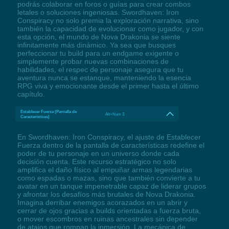
podrás colaborar en foros o guías para crear combos
letales o soluciones ingeniosas. Swordhaven: Iron
Conspiracy no solo premia la exploración narrativa, sino
también la capacidad de evolucionar como jugador, y con
esta opción, el mundo de Nova Drakonia se siente
infinitamente más dinámico. Ya sea que busques
perfeccionar tu build para un endgame exigente o
simplemente probar nuevas combinaciones de
habilidades, el respec de personaje asegura que tu
aventura nunca se estanque, manteniendo la esencia
RPG viva y emocionante desde el primer hasta el último
capítulo.
Establecer Fuerza (Pantalla de
Alt+Num 3
Características)
En Swordhaven: Iron Conspiracy, el ajuste de Establecer
Fuerza dentro de la pantalla de características redefine el
poder de tu personaje en un universo donde cada
decisión cuenta. Este recurso estratégico no solo
amplifica el daño físico al empuñar armas legendarias
como espadas o mazas, sino que también convierte a tu
avatar en un tanque impenetrable capaz de liderar grupos
y afrontar los desafíos más brutales de Nova Drakonia.
Imagina derribar enemigos acorazados en un abrir y
cerrar de ojos gracias a builds orientadas a fuerza bruta,
o mover escombros en ruinas ancestrales sin depender
de atajos que rompan la inmersión. La mecánica de