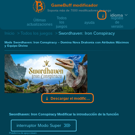
GameBuff modificador
Soporta más de 7000 modificadores de juego
idioma
Descargar el mo
Todos
registro
Últimas
los
de
ayuda
actualizaciones
juegos
versión
Inicio
Todos los juegos
Swordhaven: Iron Conspiracy
Mods Swordhaven: Iron Conspiracy – Domina Nova Drakonia con Atributos Máximos
y Equipo Divino
Descargar el modificador Gamebuff
Swordhaven: Iron Conspiracy Modificar la introducción de la función
interruptor Modo Super
Plataforma de apoyo:
steam