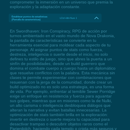
comprometer la inmersión en un universo que premia la
exploración y la adaptación constante.
Establecer puntos de estadísticas
LCtrl+Alt+Num 1
(Pantalla de características)
En Swordhaven: Iron Conspiracy, RPG de acción por
turnos ambientado en el vasto mundo de Nova Drakonia,
la pantalla de características se convierte en tu
herramienta esencial para moldear cada aspecto de tu
personaje. Al asignar puntos de stats como fuerza,
destreza, inteligencia o suerte desde el inicio, no solo
defines tu estilo de juego, sino que abres la puerta a un
sinfín de posibilidades, desde un build guerrero que
domina el combate cuerpo a cuerpo hasta un diplomático
que resuelve conflictos con la palabra. Esta mecánica sin
clases te permite experimentar con combinaciones que
resuenan con la jerga de la comunidad, donde crear un
build optimizado no es solo una estrategia, es una forma
de vida. Por ejemplo, enfrentar al temible Sewer Porridge
exige un enfoque en resistencia y fuerza para aguantar
sus golpes, mientras que en misiones como la de Nulki,
un alto carisma o inteligencia desbloquea diálogos que
alteran la narrativa y evitan batallas innecesarias. La
optimización de stats también brilla en la exploración:
invertir en destreza o suerte mejora tu capacidad para
desactivar trampas o descubrir objetos raros como el
Parierdolch, haciendo cada templo o cripta más seguros y