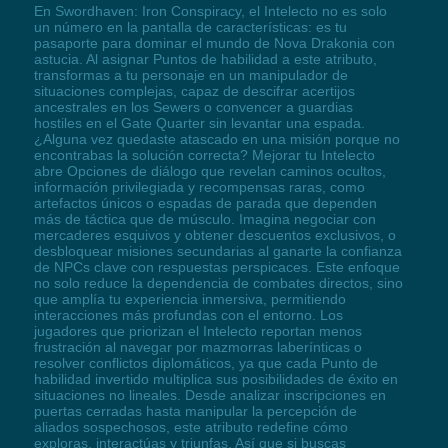
En Swordhaven: Iron Conspiracy, el Intelecto no es solo
un número en la pantalla de características: es tu
pasaporte para dominar el mundo de Nova Drakonia con
astucia. Al asignar Puntos de habilidad a este atributo,
transformas a tu personaje en un manipulador de
situaciones complejas, capaz de descifrar acertijos
ancestrales en los Sewers o convencer a guardias
hostiles en el Gate Quarter sin levantar una espada.
¿Alguna vez quedaste atascado en una misión porque no
encontrabas la solución correcta? Mejorar tu Intelecto
abre Opciones de diálogo que revelan caminos ocultos,
información privilegiada y recompensas raras, como
artefactos únicos o espadas de parada que dependen
más de táctica que de músculo. Imagina negociar con
mercaderes esquivos y obtener descuentos exclusivos, o
desbloquear misiones secundarias al ganarte la confianza
de NPCs clave con respuestas perspicaces. Este enfoque
no solo reduce la dependencia de combates directos, sino
que amplía tu experiencia inmersiva, permitiendo
interacciones más profundas con el entorno. Los
jugadores que priorizan el Intelecto reportan menos
frustración al navegar por mazmorras laberínticas o
resolver conflictos diplomáticos, ya que cada Punto de
habilidad invertido multiplica sus posibilidades de éxito en
situaciones no lineales. Desde analizar inscripciones en
puertas cerradas hasta manipular la percepción de
aliados sospechosos, este atributo redefine cómo
exploras, interactúas y triunfas. Así que si buscas