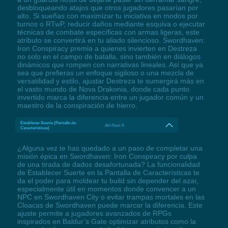
desbloqueando atajos que otros jugadores pasarían por
alto. Si sueñas con maximizar tu iniciativa en modos por
turnos o RTwP, reducir daños mediante esquiva o ejecutar
técnicas de combate específicas con armas ligeras, este
atributo se convertirá en tu aliado silencioso. Swordhaven:
Iron Conspiracy premia a quienes invierten en Destreza
no solo en el campo de batalla, sino también en diálogos
dinámicos que rompen con narrativas lineales. Así que ya
sea que prefieras un enfoque sigiloso o una mezcla de
versatilidad y estilo, ajustar Destreza te sumergirá más en
el vasto mundo de Nova Drakonia, donde cada punto
invertido marca la diferencia entre un jugador común y un
maestro de la conspiración de hierro.
Establecer Suerte (Pantalla de
Alt+Num 9
Características)
¿Alguna vez te has quedado a un paso de completar una
misión épica en Swordhaven: Iron Conspiracy por culpa
de una tirada de dados desafortunada? La funcionalidad
de Establecer Suerte en la Pantalla de Características te
da el poder para moldear tu build sin depender del azar,
especialmente útil en momentos donde convencer a un
NPC en Swordhaven City o evitar trampas mortales en las
Cloacas de Swordhaven puede marcar la diferencia. Este
ajuste permite a jugadores avanzados de RPGs
inspirados en Baldur’s Gate optimizar atributos como la