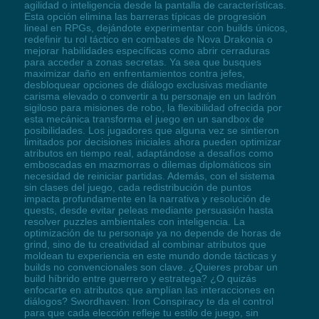
agilidad o inteligencia desde la pantalla de características.
Esta opción elimina las barreras típicas de progresión
lineal en RPGs, dejándote experimentar con builds únicos,
redefinir tu rol táctico en combates de Nova Drakonia o
mejorar habilidades específicas como abrir cerraduras
para acceder a zonas secretas. Ya sea que busques
maximizar daño en enfrentamientos contra jefes,
desbloquear opciones de diálogo exclusivas mediante
carisma elevado o convertir a tu personaje en un ladrón
sigiloso para misiones de robo, la flexibilidad ofrecida por
esta mecánica transforma el juego en un sandbox de
posibilidades. Los jugadores que alguna vez se sintieron
limitados por decisiones iniciales ahora pueden optimizar
atributos en tiempo real, adaptándose a desafíos como
emboscadas en mazmorras o dilemas diplomáticos sin
necesidad de reiniciar partidas. Además, con el sistema
sin clases del juego, cada redistribución de puntos
impacta profundamente en la narrativa y resolución de
quests, desde evitar peleas mediante persuasión hasta
resolver puzzles ambientales con inteligencia. La
optimización de tu personaje ya no depende de horas de
grind, sino de tu creatividad al combinar atributos que
moldean tu experiencia en este mundo donde tácticas y
builds no convencionales son clave. ¿Quieres probar un
build híbrido entre guerrero y estratega? ¿O quizás
enfocarte en atributos que amplían las interacciones en
diálogos? Swordhaven: Iron Conspiracy te da el control
para que cada elección refleje tu estilo de juego, sin