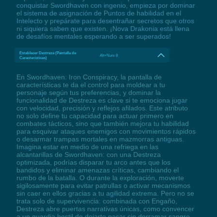
conquistar Swordhaven con ingenio, empieza por dominar
el sistema de asignación de Puntos de habilidad en el
Intelecto y prepárate para desentrañar secretos que otros
ni siquiera saben que existen. ¡Nova Drakonia está llena
de desafíos mentales esperando a ser superados!
Establecer Destreza (Pantalla de
Alt+Num 8
Características)
En Swordhaven: Iron Conspiracy, la pantalla de
características te da el control para moldear a tu
personaje según tus preferencias, y dominar la
funcionalidad de Destreza es clave si te emociona jugar
con velocidad, precisión y reflejos afilados. Este atributo
no solo define tu capacidad para actuar primero en
combates tácticos, sino que también mejora tu habilidad
para esquivar ataques enemigos con movimientos rápidos
o desarmar trampas mortales en mazmorras antiguas.
Imagina estar en medio de una refriega en las
alcantarillas de Swordhaven: con una Destreza
optimizada, podrías disparar tu arco antes que los
bandidos y eliminar amenazas críticas, cambiando el
rumbo de la batalla. O durante la exploración, moverte
sigilosamente para evitar patrullas o activar mecanismos
sin caer en ellos gracias a tu agilidad extrema. Pero no se
trata solo de supervivencia: combinada con Engaño,
Destreza abre puertas narrativas únicas, como convencer
a un guardia hostil de dejarte pasar sin derramar sangre,