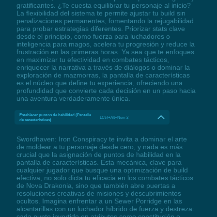
gratificantes. ¿Te cuesta equilibrar tu personaje al inicio?
La flexibilidad del sistema te permite ajustar tu build sin
penalizaciones permanentes, fomentando la rejugabilidad
para probar estrategias diferentes. Priorizar stats clave
desde el principio, como fuerza para luchadores o
inteligencia para magos, acelera tu progresión y reduce la
frustración en las primeras horas. Ya sea que te enfoques
en maximizar tu efectividad en combates tácticos,
enriquecer la narrativa a través de diálogos o dominar la
exploración de mazmorras, la pantalla de características
es el núcleo que define tu experiencia, ofreciendo una
profundidad que convierte cada decisión en un paso hacia
una aventura verdaderamente única.
Establecer puntos de habilidad (Pantalla
LCtrl+Alt+Num 2
de características)
Swordhaven: Iron Conspiracy te invita a dominar el arte
de moldear a tu personaje desde cero, y nada es más
crucial que la asignación de puntos de habilidad en la
pantalla de características. Esta mecánica, clave para
cualquier jugador que busque una optimización de build
efectiva, no solo dicta tu eficacia en los combates tácticos
de Nova Drakonia, sino que también abre puertas a
resoluciones creativas de misiones y descubrimientos
ocultos. Imagina enfrentar a un Sewer Porridge en las
alcantarillas con un luchador híbrido de fuerza y destreza:
cada punto invertido en atributos como constitución o