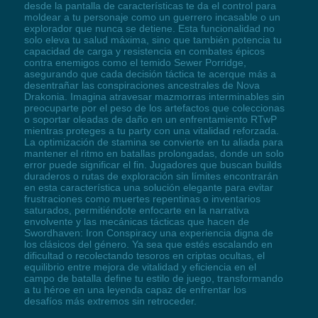
desde la pantalla de características te da el control para
moldear a tu personaje como un guerrero incasable o un
explorador que nunca se detiene. Esta funcionalidad no
solo eleva tu salud máxima, sino que también potencia tu
capacidad de carga y resistencia en combates épicos
contra enemigos como el temido Sewer Porridge,
asegurando que cada decisión táctica te acerque más a
desentrañar las conspiraciones ancestrales de Nova
Drakonia. Imagina atravesar mazmorras interminables sin
preocuparte por el peso de los artefactos que coleccionas
o soportar oleadas de daño en un enfrentamiento RTwP
mientras proteges a tu party con una vitalidad reforzada.
La optimización de stamina se convierte en tu aliada para
mantener el ritmo en batallas prolongadas, donde un solo
error puede significar el fin. Jugadores que buscan builds
duraderos o rutas de exploración sin límites encontrarán
en esta característica una solución elegante para evitar
frustraciones como muertes repentinas o inventarios
saturados, permitiéndote enfocarte en la narrativa
envolvente y las mecánicas tácticas que hacen de
Swordhaven: Iron Conspiracy una experiencia digna de
los clásicos del género. Ya sea que estés escalando en
dificultad o recolectando tesoros en criptas ocultas, el
equilibrio entre mejora de vitalidad y eficiencia en el
campo de batalla define tu estilo de juego, transformando
a tu héroe en una leyenda capaz de enfrentar los
desafíos más extremos sin retroceder.