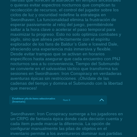
o quieras evitar espectros nocturnos que complican tu
recolección de recursos, el control del jugador sobre los
ciclos de luz y oscuridad redefine la estrategia en
Swordhaven. La funcionalidad elimina la frustración de
esperar pasivamente al reloj del juego, permitiéndote
saltar a la hora clave o acelerar el paso temporal para
maximizar tu progreso. Esto no solo optimiza combates y
sigilo, sino que alinea perfectamente con el espíritu
explorador de los fans de Baldur’s Gate e Icewind Dale,
ofreciendo una experiencia más inmersiva y flexible.
Desde evitar trampas que se activan en horarios
específicos hasta asegurar que cada encuentro con PNJ
nocturnos sea a tu conveniencia, Tiempo del Submundo
se convierte en el salvavidas táctico que transforma tus
sesiones en Swordhaven: Iron Conspiracy en verdaderas
aventuras épicas sin restricciones. ¡Olvídate de las
cadenas del tiempo y domina el Submundo con la libertad
que mereces!
Establecer pila de ítems seleccionados
Num 6
(Inventario)
Swordhaven: Iron Conspiracy sumerge a los jugadores en
un CRPG de fantasía épica donde cada decisión cuenta y
cada ítem puede marcar la diferencia. La opción de
configurar manualmente las pilas de objetos en el
inventario permite a los aventureros dominar sus partidas