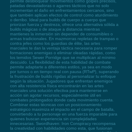
permite desbloquear movimientos como golpes precisos,
patadas devastadoras o agarres tácticos que no solo
incrementan el daño en enfrentamientos cercanos, sino
que también aplican efectos de control como aturdimiento
o derribo. Ideal para builds de cuerpo a cuerpo que
priorizan fuerza y destreza, ofrece una alternativa sólida a
builds mágicas o de ataque a distancia mientras
mantienes la inmersión sin depender de consumibles o
armas tradicionales. En mazmorras repletas de trampas o
contra jefes como los guardias de élite, las artes
marciales te dan la ventaja táctica necesaria para romper
formaciones enemigas o eliminar oleadas rápidas, como
los temidos Sewer Porridge que se multiplican al mínimo
descuido. La flexibilidad de esta habilidad de combate
permite adaptarte a diferentes estilos, ya sea en modo
por turnos o en tiempo real con pausa (RTwP), superando
la frustración de builds rígidas al personalizar tu enfoque
según la situación. Jugadores que enfrentan enemigos
con alta resistencia física encontrarán en las artes
marciales una solución efectiva para mantenerse en
acción sin agotar recursos, especialmente útil en
combates prolongados donde cada movimiento cuenta.
Combinar estas técnicas con un posicionamiento
estratégico maximiza el impacto en el campo de batalla,
convirtiendo a tu personaje en una fuerza imparable para
quienes buscan experiencia sin complejidades
innecesarias. Swordhaven: Iron Conspiracy recompensa
la creatividad con habilidades como esta, que fusionan