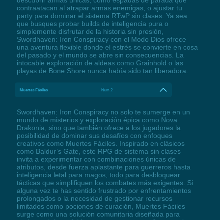
contraatacan al atrapar armas enemigas, o ajustar tu
party para dominar el sistema RTwP sin clases. Ya sea
que busques probar builds de inteligencia pura o
simplemente disfrutar de la historia sin presión,
Swordhaven: Iron Conspiracy con el Modo Dios ofrece
una aventura flexible donde el estrés se convierte en cosa
del pasado y el mundo se abre sin consecuencias. La
intocable exploración de aldeas como Grainhold o las
playas de Bone Shore nunca había sido tan liberadora.
Muertes Fáciles
Num 2
Swordhaven: Iron Conspiracy no solo te sumerge en un
mundo de misterios y exploración épica como Nova
Drakonia, sino que también ofrece a los jugadores la
posibilidad de dominar sus desafíos con enfoques
creativos como Muertes Fáciles. Inspirado en clásicos
como Baldur’s Gate, este RPG de sistema sin clases
invita a experimentar con combinaciones únicas de
atributos, desde fuerza aplastante para guerreros hasta
inteligencia letal para magos, todo para desbloquear
tácticas que simplifiquen los combates más exigentes. Si
alguna vez te has sentido frustrado por enfrentamientos
prolongados o la necesidad de gestionar recursos
limitados como pociones de curación, Muertes Fáciles
surge como una solución comunitaria diseñada para