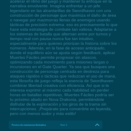
acelerar el ritmo del juego y mantener tu enfoque en la
narrativa envolvente. Imagina enfrentar a un jefe
legendario en las alcantarillas de Swordhaven con una
construcción de personaje que maximiza el daño de área
o navegar por mazmorras llenas de enemigos usando
tácticas de precisión extrema: eso es precisamente lo que
hace esta estrategia de combate tan valiosa. Adaptarse a
los sistemas de batalla que alternan entre por turnos y
tiempo real con pausa nunca fue tan intuitivo,
especialmente para quienes priorizan la historia sobre los
números. Además, en la fase de acceso anticipado,
donde el equilibrio aún se ajusta según feedback, aplicar
Muertes Fáciles permite progresar sin atascos,
optimizando cada movimiento para misiones largas o
incursiones en el Gate Quarter. Ya sea que busques una
construcción de personaje centrada en destreza para
ataques rápidos o tácticas que reduzcan el uso de maná,
esta filosofía de juego refleja la esencia de Swordhaven:
combinar libertad creativa con eficiencia. Así que si te
interesa exprimir al máximo cada habilidad sin perder
horas en batallas repetitivas, Muertes Fáciles podría ser
tu próximo aliado en Nova Drakonia, permitiéndote
disfrutar de la exploración y los giros de la trama sin
interrupciones. ¡Prepárate para convertirte en leyenda,
pero con menos sudor y más estilo!
Puntos de resistencia ilimitados
Num 3