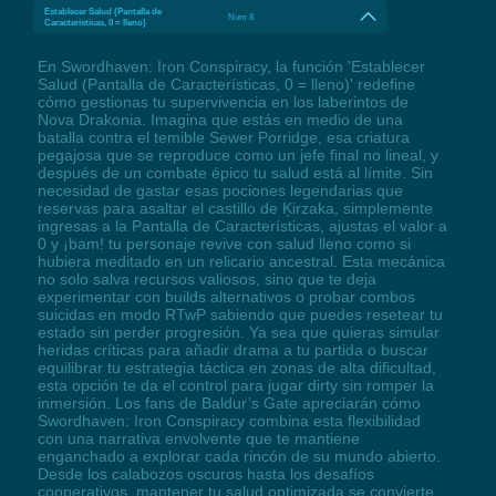
Establecer Salud (Pantalla de
Num 8
Características, 0 = lleno)
En Swordhaven: Iron Conspiracy, la función 'Establecer
Salud (Pantalla de Características, 0 = lleno)' redefine
cómo gestionas tu supervivencia en los laberintos de
Nova Drakonia. Imagina que estás en medio de una
batalla contra el temible Sewer Porridge, esa criatura
pegajosa que se reproduce como un jefe final no lineal, y
después de un combate épico tu salud está al límite. Sin
necesidad de gastar esas pociones legendarias que
reservas para asaltar el castillo de Ķirzaka, simplemente
ingresas a la Pantalla de Características, ajustas el valor a
0 y ¡bam! tu personaje revive con salud lleno como si
hubiera meditado en un relicario ancestral. Esta mecánica
no solo salva recursos valiosos, sino que te deja
experimentar con builds alternativos o probar combos
suicidas en modo RTwP sabiendo que puedes resetear tu
estado sin perder progresión. Ya sea que quieras simular
heridas críticas para añadir drama a tu partida o buscar
equilibrar tu estrategia táctica en zonas de alta dificultad,
esta opción te da el control para jugar dirty sin romper la
inmersión. Los fans de Baldur’s Gate apreciarán cómo
Swordhaven: Iron Conspiracy combina esta flexibilidad
con una narrativa envolvente que te mantiene
enganchado a explorar cada rincón de su mundo abierto.
Desde los calabozos oscuros hasta los desafíos
cooperativos, mantener tu salud optimizada se convierte