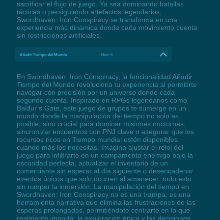
sacrificar el flujo de juego. Ya sea dominando batallas
tácticas o persiguiendo artefactos legendarios,
Swordhaven: Iron Conspiracy se transforma en una
experiencia más dinámica donde cada movimiento cuenta
sin restricciones artificiales.
Añadir Tiempo del Mundo
Num 4
En Swordhaven: Iron Conspiracy, la funcionalidad Añadir
Tiempo del Mundo revoluciona tu experiencia al permitirte
navegar con precisión por un universo donde cada
segundo cuenta. Inspirado en RPGs legendarios como
Baldur’s Gate, este juego de grupos te sumerge en un
mundo donde la manipulación del tiempo no solo es
posible, sino crucial para dominar misiones nocturnas,
sincronizar encuentros con PNJ clave o asegurar que los
recursos ricos en Tiempo mundial estén disponibles
cuando más los necesitas. Imagina ajustar el reloj del
juego para infiltrarte en un campamento enemigo bajo la
oscuridad perfecta, actualizar el inventario de un
comerciante sin esperar al día siguiente o desencadenar
eventos únicos que solo ocurren al amanecer: todo esto
sin romper la inmersión. La manipulación del tiempo en
Swordhaven: Iron Conspiracy no es una trampa, es una
herramienta narrativa que elimina las frustraciones de las
esperas prolongadas, permitiéndote centrarte en lo que
realmente importa: la exploración épica y las decisiones