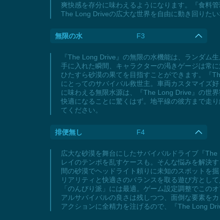
爽快感を存分に味わえるようになります。『食料管
The Long Driveの広大な世界を自由に動き
無限の水
F3
『The Long Drive』の無限の水機能は、
手に入れた瞬間、キャラクターの渇きゲージは常に
ひたすら砂漠の果てを目指すことができます。『The
にとってのサバイバル救世主。車両カスタマイズ好
に味わえる無限水源は、『The Long Driv
快適になることに驚くはず。地平線の彼方まで走り続け
てください。
排便無し
F4
広大な砂漠を舞台にしたサバイバルドライブ『The 
レイのテンポを乱すケースも。そんな悩みを解決す
間の砂漠でヘッドライト頼りに未知のスポットを掘
リアリティと快適さのバランスを取る遊び方として
「のんびり派」には最適。ゲーム設定調整でこのオ
アルサバイバルの良さは残しつつ、面倒な要素をカ
アクションに全精力を注げるので、『The Long