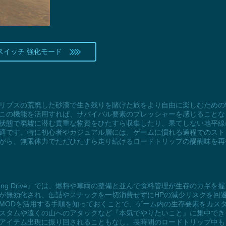
スイッチ 強化モード
ストアポカリプスの荒廃した砂漠で生き残りを賭けた旅をより自由に楽しむため
この機能を活用すれば、サバイバル要素のプレッシャーを感じることな
状態で廃墟に潜む貴重な物資をひたすら収集したり、果てしない地平線
適です。特に初心者やカジュアル層には、ゲームに慣れる過程でのスト
がら、無限体力でただひたすら走り続けるロードトリップの醍醐味を再
ong Drive』では、燃料や車両の整備と並んで食料管理が生存のカギ
が無効化され、缶詰やスナックを一切消費せずにHPの減少リスクを回
MODを活用する手順を知っておくことで、ゲーム内の生存要素をカス
スタムや遠くの山へのアタックなど『本気でやりたいこと』に集中でき
アイテム出現に振り回されることもなし。長時間のロードトリップ中も