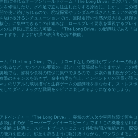
に浸れるオープンワールドゲーム『The Long Drive』において
ンを修理したり、水不足で立ち往生したりする原因に。しかし、この機
開で使い続けられるので、廃墟探索やランダム生成されたエリアの縦横
を駆け抜けるシチュエーションでは、無限走行の快感が最大限に発揮さ
核心」に集中できるこの仕組みは、ロールプレイ要素を重視するプレイ
世界観に完全没入可能に。『The Long Drive』の醍醐味である
ードする、まさに砂漠の放浪者必携の機能。
『The Long Drive』では、リロードなしの機能がプレイヤーの
があるなど、サバイバル要素の一部として緊張感を与えますが、この機
奥地でも、燃料や食料の確保に集中できるので、探索の自由度がグンと
攻撃のチャンスを逃さず、命中精度も向上。インベントリの容量が限ら
 Drive』のリアルな環境描写と生存ゲームの醍醐味を損なわず、ストレ
そしてダイナミックな戦闘をシビアに楽しめるようになるでしょう。
ベンチャー『The Long Drive』。突然のガス欠や車両故障で何
き飛ばすのが「スーパープレイヤースピード」です！この機能を活用す
が劇的に快適に。スピードブーストによって移動時間が短縮され、探索
の能力を使えば、砂丘を滑るように駆け抜けながら、ワクワクするよう