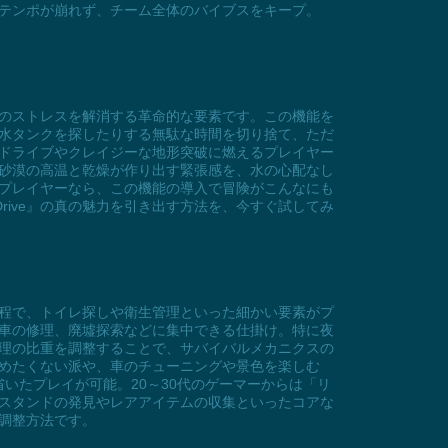
テンポが崩れず、チーム全体のバイブスをキープ。
不足のストレスを解消する革命的な要素です。この機能を
水タンクを探したりする無駄な時間を切り捨て、ただ
距離ドライブやクレイジーな地形突破に燃えるプレイヤー
砂漠の高温と乾燥が作り出す緊張感を、水の心配なし
いたプレイヤーなら、この機能の導入で冒険がこんなにも
rive』の真の魅力を引き出す方法を、今すぐ試してみ
る過程で、トイレ探しや衛生管理といった細かい要素がプ
車の修理、廃墟探索などに集中できる仕掛け。特に夜
理の比重を調整することで、サバイバルメカニクスの
めたくない派や、車のチューニングや景色を楽しむ
いたプレイが可能。20～30代のゲーマーからは「リ
スタンドの発見やレアアイテムの収集といったコアな
の調整方法です。