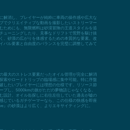
完全に解消し、プレイヤーが純粋に車両の操作感や広大な
ブでクリエイティブな動画を撮影したいストリーマー
むためにも、無限燃料は砂漠冒険の王道スタイルを追
チューニングしたり、見事なドリフトで荒野を駆け抜
はなく、砂漠の広がりを体感するための本質的な要素。改
イバル要素と自由度のバランスを完璧に調整してみて
ームの最大のストレス要素だったオイル管理が完全に解消
探索やロードトリップの臨場感に集中可能。特に序盤
破したいプレイヤーには理想の仕様です。リソース節
プし、5000kmの旅がただの夢物語じゃなくなる。
に済む設計。オイル缶探しに右往左往していた過去が嘘の
感じているガチゲーマーなら、この仕様の快感を即座
ive』の砂漠はより広く、よりエキサイティングに。