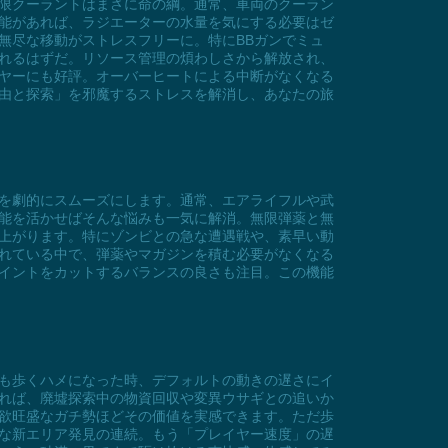
、無限クーラントはまさに命の綱。通常、車両のクーラン
能があれば、ラジエーターの水量を気にする必要はゼ
無尽な移動がストレスフリーに。特にBBガンでミュ
れるはずだ。リソース管理の煩わしさから解放され、
ヤーにも好評。オーバーヒートによる中断がなくなる
「自由と探索」を邪魔するストレスを解消し、あなたの旅
動きを劇的にスムーズにします。通常、エアライフルや武
能を活かせばそんな悩みも一気に解消。無限弾薬と無
上がります。特にゾンビとの急な遭遇戦や、素早い動
れている中で、弾薬やマガジンを積む必要がなくなる
スポイントをカットするバランスの良さも注目。この機能
キロも歩くハメになった時、デフォルトの動きの遅さにイ
れば、廃墟探索中の物資回収や変異ウサギとの追いか
欲旺盛なガチ勢ほどその価値を実感できます。ただ歩
な新エリア発見の連続。もう「プレイヤー速度」の遅