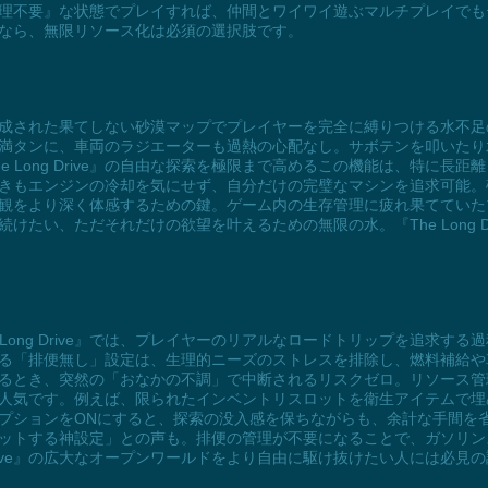
理不要』な状態でプレイすれば、仲間とワイワイ遊ぶマルチプレイでも
回りたいなら、無限リソース化は必須の選択肢です。
ランダム生成された果てしない砂漠マップでプレイヤーを完全に縛りつける水
満タンに、車両のラジエーターも過熱の心配なし。サボテンを叩いたり
 Long Drive』の自由な探索を極限まで高めるこの機能は、特に長
きもエンジンの冷却を気にせず、自分だけの完璧なマシンを追求可能。
e』の世界観をより深く体感するための鍵。ゲーム内の生存管理に疲れ果てて
たい、ただそれだけの欲望を叶えるための無限の水。『The Long D
Long Drive』では、プレイヤーのリアルなロードトリップを追求す
る「排便無し」設定は、生理的ニーズのストレスを排除し、燃料補給や
るとき、突然の「おなかの不調」で中断されるリスクゼロ。リソース管
人気です。例えば、限られたインベントリスロットを衛生アイテムで埋
プションをONにすると、探索の没入感を保ちながらも、余計な手間を省
ットする神設定」との声も。排便の管理が不要になることで、ガソリン
 Drive』の広大なオープンワールドをより自由に駆け抜けたい人には必見