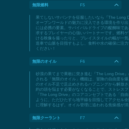
無限燃料
F5
果てしないサバンナを征服したいなら『The Lon
オープンワールドの魅力に没入できる環境を作り出
には必携の要素。サバイバルドライブの醍醐味であ
求するプレイヤーの心強いパートナーです。燃料ゲ
ける映像を撮ったりと、プレイスタイルの幅が一気に拡
造車で山脈を目指すもよし、食料や水の確保に注力
ください！
無限のオイル
F6
砂漠の果てまで果敢に突き進む『The Long D
される「無限のオイル」機能は、冒険の自由度を爆
のオイル不足で足止めされるハプニングから解放さ
約の頭を悩ます必要がなくなることで、ストレスフ
『The Long Drive』のコアコンセプトで
ように、ただひたすら地平線を目指してアクセル全
に理解するはず。オイル管理に追われる焦燥感が消え、
無限クーラント
F7