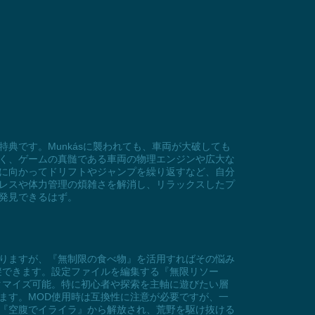
の特典です。Munkásに襲われても、車両が大破しても
く、ゲームの真髄である車両の物理エンジンや広大な
に向かってドリフトやジャンプを繰り返すなど、自分
レスや体力管理の煩雑さを解消し、リラックスしたプ
発見できるはず。
を握りますが、『無制限の食べ物』を活用すればその悩み
避できます。設定ファイルを編集する『無限リソー
タマイズ可能。特に初心者や探索を主軸に遊びたい層
ます。MOD使用時は互換性に注意が必要ですが、一
『空腹でイライラ』から解放され、荒野を駆け抜ける