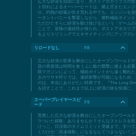
広大な砂漠を自由に走り、ポストアポカリプスの世界観
ト切れによるオーバーヒートは、燃え尽きたエンジ
ロ。灼熱の砂嵐が吹き荒れる中でも、エンジンを全
ータントバニーを撃退しながら、燃料補給ポイント
ただひたすらに砂漠を駆け抜けるという「ゲームの
ことで、冒険の連続性が保たれ、ポストアポカリプスの
をよりスリリングでエキサイティングにアップグレ
リロードなし
F8
広大な砂漠の世界を舞台にしたオープンワールドゲーム
器の再装填は時間を食う上に敵の襲撃に備える必要
限マガジンによって、補給ポイントから遠く離れた
きのウサギ狩りでは、連続射撃が可能になるため、
のは、本当にありがたい特典です。『The Long
を試すことで、これまで以上に砂漠の旅を快適に、
スーパープレイヤースピ
F9
ード
荒廃した広大な砂漠を舞台にしたオープンワールドアド
ラついた経験、ありませんか？そんなストレスを吹
けっこ、日没前のタイムリミット突破まで、すべて
くだけが「高速移動」になるなんてつまらない！こ