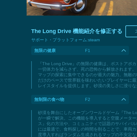
The Long Drive 機能紹介を修正する
サポート・プラットフォーム:
steam
無限の健康
F1
『The Long Drive』の無限の健康は、ポ
一切体力を減らさず、死の恐怖から解放されます。
マップの探索に集中できるのが最大の魅力。無敵の
だけのペースで世界観を味わいたいプレイヤーに最
レイスタイルを提供します。砂漠の美しさに浸りな
無制限の食べ物
F2
砂漠を舞台にしたオープンワールドゲーム『The L
が一瞬で解決。この機能を導入すると空腹メーター
ス』化の方法や、コミュニティで話題のサバイバル
には最適で、食料探しの時間を削ることで、車両カ
度導入すればランダム生成されるマップの不安定な