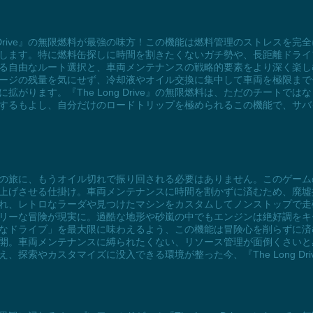
g Drive』の無限燃料が最強の味方！この機能は燃料管理のストレスを
します。特に燃料缶探しに時間を割きたくないガチ勢や、長距離ドライ
る自由なルート選択と、車両メンテナンスの戦略的要素をより深く楽し
ージの残量を気にせず、冷却液やオイル交換に集中して車両を極限まで
がります。『The Long Drive』の無限燃料は、ただのチートで
するもよし、自分だけのロードトリップを極められるこの機能で、サバ
rive』の旅に、もうオイル切れで振り回される必要はありません。このゲ
上げさせる仕掛け。車両メンテナンスに時間を割かずに済むため、廃墟
れ、レトロなラーダや見つけたマシンをカスタムしてノンストップで走
リーな冒険が現実に。過酷な地形や砂嵐の中でもエンジンは絶好調をキー
ある「自由なドライブ」を最大限に味わえるよう、この機能は冒険心を削らず
開。車両メンテナンスに縛られたくない、リソース管理が面倒くさいと
探索やカスタマイズに没入できる環境が整った今、『The Long Dr