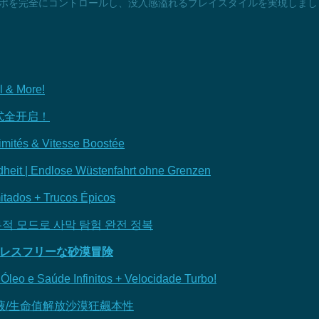
ポを完全にコントロールし、没入感溢れるプレイスタイルを実現しまし
l & More!
式全开启！
limités & Vitesse Boostée
dheit | Endlose Wüstenfahrt ohne Grenzen
mitados + Trucos Épicos
무적 모드로 사막 탐험 완전 정복
でストレスフリーな砂漠冒険
Óleo e Saúde Infinitos + Velocidade Turbo!
冷卻液/生命值解放沙漠狂飆本性