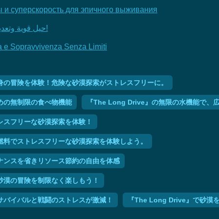
ы и суперскорость для эпичного выживания
The Long Drive: حيل قوية وتعديلات ملحمية لتجربة قيادة لا نهاية لها!
a e Sopravvivenza Senza Limiti
、不死身の冒険を体験！危険な砂漠探索がストレスフリーに。
むための無制限の食べ物機能
『The Long Drive』の無限の水機
ストレスフリーな砂漠探索を体験！
！無限燃料でストレスフリーな砂漠探索を体験しよう。
メンテナンスを省きリソース節約の自由を体感
れて砂漠の冒険を制限なく楽しもう！
れば、サバイバルと戦闘のストレスが激減！
『The Long Drive』