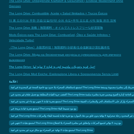
The Long Drive: Unbegrenzte Kraftstoff & Gesundheit | Endlose Wüstenfahrt ohne
Grenzen
The Long Drive: Combustible, Aceite y Salud Ilimitados + Trucos Épicos
더 롱 드라이브 무한 연료/오일/탄약! 슈퍼 속도+무적 모드로 사막 탐험 완전 정복
The Long Drive 攻略｜無限燃料・オイルでストレスフリーな砂漠冒険
Mods Épicos para The Long Drive: Combustível, Óleo e Saúde Infinitos +
Velocidade Turbo!
《The Long Drive》永動黑科技！無限燃料/冷卻液/生命值解放沙漠狂飆本性
The Long Drive: Моды на бесконечные ресурсы и суперскорость для эпичного
выживания
The Long Drive: حيل قوية وتعديلات ملحمية لتجربة قيادة لا نهاية لها!
The Long Drive Mod Epiche: Esplorazione Libera e Sopravvivenza Senza Limiti
علامة:
Th التي تلغي الحاجة لإدارة الموارد وتحول تجربتك إلى مغامرة مضمونة وممتعة
دة المطلقة مع تعديل طعام غير محدود في The Long Drive الذي يلغي الحاجة لإدارة الجوع ويضمن تجربة مغامرة سلسة
لعبة The Long Drive حيث تُلغى تحديات البقاء في الصحراء وتُركز على الاستكشاف الحر والمغامرات الشيقة
استمتع بتجربة قيادة مريحة في The Long Drive مع مود تبسيط البقاء
The Long  يوفر الوقود غير المحدود رحلة صحراوية لا نهائية بدون قلق من نفاد الموارد مع تجربة قيادة مُحسنة للبقاء والمركبات
استمتع بقيادة لا تنتهي في The Long Drive مع زيت لا نهائي لجميع المركبات وانطلق في مغامرة الصحراء بلا انقطاع
استمتع بقيادة لا نهائية عبر الصحراء مع سائل تبريد غير محدود في لعبة The Long Drive