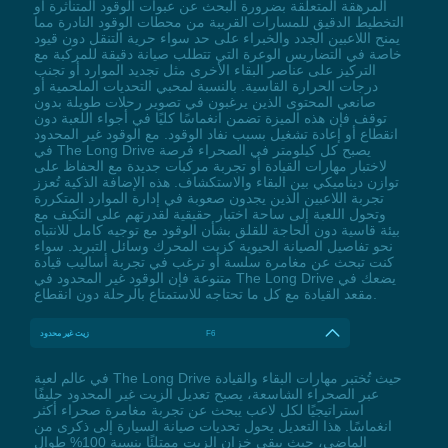
المرهقة المتعلقة بضرورة البحث عن عبوات الوقود المتناثرة أو
التخطيط الدقيق للمسارات القريبة من محطات الوقود النادرة مما
يمنح اللاعبين الجدد والخبراء على حد سواء حرية التنقل دون قيود
خاصة في التضاريس الوعرة التي تتطلب صيانة دقيقة للمركبة مع
التركيز على عناصر البقاء الأخرى مثل تجديد الموارد أو تجنب
درجات الحرارة القاسية. بالنسبة لمحبي التحديات الملحمية أو
صانعي المحتوى الذين يرغبون في تصوير رحلات طويلة بدون
توقف فإن هذه الميزة تضمن انغماسًا كليًا في أجواء اللعبة دون
انقطاع أو إعادة تشغيل بسبب نفاد الوقود. مع الوقود غير المحدود
في The Long Drive يصبح كل كيلومتر في الصحراء فرصة
لاختبار مهارات القيادة أو تجربة مركبات جديدة مع الحفاظ على
توازن ديناميكي بين البقاء والاستكشاف. هذه الإضافة الذكية تُعزز
تجربة اللاعبين الذين يجدون صعوبة في إدارة الموارد المتكررة
وتحول اللعبة إلى ساحة اختبار حقيقية لقدرتهم على التكيف مع
بيئة قاسية دون الحاجة للقلق بشأن الوقود مع توجيه كامل للانتباه
نحو تفاصيل الصيانة الحيوية كزيت المحرك وسائل التبريد. سواء
كنت تبحث عن مغامرة سلسة أو ترغب في تجربة أساليب قيادة
متنوعة فإن الوقود غير المحدود في The Long Drive يضعك في
مقعد القيادة مع كل ما تحتاجه للاستمتاع بالرحلة دون انقطاع.
F6
زيت غير محدود
في عالم لعبة The Long Drive حيث تُختبر مهارات البقاء والقيادة
عبر الصحراء الشاسعة، يصبح تعديل الزيت غير المحدود حليفًا
استراتيجيًا لكل لاعب يبحث عن تجربة مغامرة صحراء أكثر
انغماسًا. هذا التعديل يحول تحديات صيانة السيارة إلى ذكرى من
الماضي، حيث يبقى خزان الزيت ممتلئًا بنسبة 100% طوال