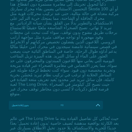
ذكياً لتحويل تجربتك إلى مغامرة مستمرة دون انقطاع. هذا
التحسين الاستثنائي يضمن بقاء محرك سيارتك Škoda 100 أو أي
مركبة معدلة في حالة مثالية، حتى عند تركيب محركات قوية مثل
محرك الحافلة أو الشاحنة، مما يمنحك حرية التركيز على
الاستكشاف والتطوير بدلًا من القلق بشأن صيانة الرادياتير. مع
تبريد لا نهائي، تصبح الصحراء الشاسعة ملعبًا حقيقيًا للاستمتاع
برحلات طريق مفتوح بدون توقف، سواء كنت تبحث عن محطات
وقود مهجورة أو تواجه مواقف مثيرة مثل مواجهة أرانب
الزومبي. اللاعبون الذين يفضلون تخصيص مركباتهم أو الانخراط
في قصص سينمائية غامضة سيجدون في محرك آمن حليفًا مثاليًا
يدعم أداؤه طوال الرحلة، خاصة في المناطق النائية حيث يصعب
العثور على الماء أو سائل التبريد. هذه الميزة تزيل المتاعب
اليومية التي يعاني منها اللاعبون المبتدئون والمحترفون على حد
سواء، مما يعزز الانغماس في مغامرة الصحراء عبر قيادة مريحة
وتجربة مخصصة دون قيود. سواء كنت تخطط لرحلة طويلة عبر
المناظر الخلابة أو ترغب في تركيب نظام تبريد مُحسّن بحرية
كاملة، فإن سائل تبريد غير محدود يُعيد تعريف متعة القيادة في
لعبة The Long Drive، حيث تصبح كل كيلومتر في الصحراء
فرصة لخلق ذكريات لا تُنسى دون مخاطر توقف محرك غير
متوقع.
F8
بدون إعادة تحميل
في عالم The Long Drive حيث تُحاكي كل تفاصيل القيادة بيئة ما
بعد الكارثة بواقعية مدهشة تُضيف خاصية 'بدون إعادة تحميل' بعدًا
جديدًا للحرية والاستكشاف بلا حدود. تخيل الانطلاق بسيارتك عبر