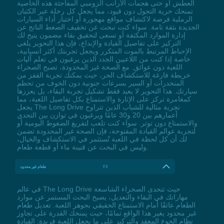
العطش أو حتى هجمات الأرانب الزومبي المفاجئة هذه الخاصية
تمنحك حرية التجول دون قيود، مما يجعل كل رحلة عبر الكثبان
الرملية فرصة لاكتشاف مواقع مهجورة أو اختبار أداء السيارات
الجديدة بثقة تامة. سواء كنت تبحث عن تخفيف الضغط الناتج عن
إدارة الموارد المكثفة أو تسعى لتحقيق بقاء مضمون يتيح لك
التركيز على تفاصيل القيادة والإبداع، فإن هذا التحوير يلغي
الإحباط المرتبط بالموت المتكرر ويجعل تجربتك أكثر انسيابية،
خاصة إذا كنت من اللاعبين الجدد الذين يرغبون في تعلم آليات
اللعبة دون عوائق. مع الصحة غير المحدودة، تصبح الصحراء
خريطة فارغة للاستكشاف الحر، حيث يمكنك تجربة القفز من
المنحدرات أو السير بسرعات جنونية دون الخوف من تحطم
سيارتك. هذا التحوير لا يعيد فقط تشكيل تجربة البقاء، بل يعززها
كمغامرة تركز على الإثارة والاستمتاع بكل تفاصيل اللعبة، مما
يجعل The Long Drive تجربة مثالية للشباب الذين تتراوح
أعمارهم بين 20 و30 عامًا ويرغبون في توازن بين التحدي
والاستمتاع دون توتر. سواء كنت تلعب لتفريغ الضغوط اليومية أو
لتجربة عوالم القيادة المفتوحة، فإن الصحة غير المحدودة تضمن
لك أن كل لحظة في اللعبة تُستثمر في الاستكشاف والخيال،
وليس في البحث عن قنينة ماء أو قطعة طعام.
F2
طعام غير محدود
في عالم The Long Drive حيث تتحدى الصحراء الشاسعة
مهاراتك في البقاء والتعديل، يصبح البحث المستمر عن موارد
الطعام عائقًا أمام الاستمتاع الحقيقي بجوهر اللعبة. تعديل طعام
غير محدود يغير هذا الواقع تمامًا، حيث يمنحك القدرة على تجاوز
نظام الجوع المعقد والتركيز على ما يجعل اللعبة فريدة: القيادة