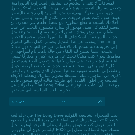
لمسافات لا تنتهي، استكشاف المناظر الصحراوية البانورامية،
وتعديل سيارتك لتصبح جاهزة لأي تحدي. هذا التعديل المبتكر يحول
تجربتك من معركة يومية مع ندرة الموارد إلى رحلة خالية من
القيود، سواء كنت تشق طريقك عبر الكثبان الرملية أو تبني سيارة
أحلامك باستخدام قطع متطورة. مع تفعيل طعام غير محدود، لن
تضطر لتفقد كل مبنى مهجور أو سيارة مكسورة للبحث عن علب
طعام، مما يوفر وقتك الثمين لتجربة أوضاع لعب متنوعة مثل
تحديات السرعة أو استكشاف التضاريس البعيدة. مجتمع اللاعبين
يتحدث عن هذا التعديل بحماس كحل مثالي لتحويل The Long
Drive إلى تجربة هادئة تسمح لك بالانغماس في جو القيادة دون
تشتيت، بينما يضمن لك البقاء في حالة تأهب تام لمواجهة أي
مغامرة. سواء كنت مبتدئًا تبحث عن مرونة أكبر أو محترفًا تسعى
لبناء سيارة خرافية، فإن موارد لا نهائية وتعديل البقاء هذه تجعل
كل كيلومتر في الصحراء متعة بحد ذاته. لا تضيع فرصة تحويل
رحلتك إلى ملحمة حقيقية مع هذا التعديل الذي يجعل إدارة الجوع
ذكرى من الماضي، لتبقى منشغلًا بتطوير سيارتك وتحطيم الأرقام
القياسية في أطول القيادة. إنها طريقة مثالية لرفع مستوى فايب
مغامراتك في The Long Drive مع تجنب أي باغات قد تؤثر على
تجربة اللعب السلسة التي تستحقها.
F3
ماء غير محدود
في عالم لعبة The Long Drive حيث الصحراء الشاسعة المُولدة
عشوائيًا تتحدى قدراتك على البقاء، تأتي ميزة الماء غير المحدود
لتعيد تعريف كيفية خوض مغامراتك على الطرق الوعرة. تخيل
نفسك تقود لمسافات تصل إلى 5000 كيلومتر بدون أن تقلق من
انخفاض مؤشر العطش أو نفاد ماء المبرد، فهذه الميزة تمنحك