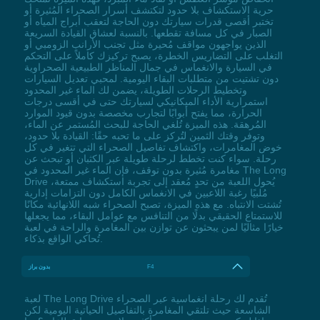
حرية الاستكشاف بلا حدود لتكتشف أسرار الصحراء المُثيرة أو
تختبر أقصى قدرات سيارتك دون الحاجة لتعقب أبراج المياه أو
الصبار في كل مسافة تقطعها. بالنسبة لعشاق القيادة السريعة
الذين يواجهون مواقف مُحيرة مثل تجنب الأرانب الزومبي أو
التغلب على التضاريس الخطرة، يصبح تركيزك كاملاً على التحكم
في السيارة والانغماس في جمال المناظر الطبيعية الصحراوية
دون تشتيت من متطلبات البقاء اليومية. لمحبي تعديل السيارات
وتخطيط الرحلات الطويلة، يضمن لك الماء غير المحدود
استمرارية الأداء الميكانيكي لسيارتك حتى في أقسى درجات
الحرارة، مما يفتح أبوابًا لتجارب مخصصة بدون قيود الموارد
المُرهقة. هذه الميزة تُلغي الحاجة للبحث المُستمر عن الماء،
وتوفر وقتك الثمين لتُركز على ما تحبه حقًا: القيادة بلا حدود،
خوض المغامرات، واكتشاف تفاصيل الصحراء التي تتغير في كل
رحلة. سواء كنت تخطط لرحلة طويلة عبر الكثبان أو تبحث عن
مغامرة مُثيرة بدون توقف، فإن الماء غير المحدود في The Long
Drive يُحول اللعبة من تحدٍ مُعقد إلى تجربة استكشاف ممتعة،
مُلبيًا رغبة اللاعبين في الانغماس الكامل دون التزامات إدارية
تُشتت الانتباه. مع هذه الميزة، تصبح الصحراء شبه اللانهائية مكانًا
للاستمتاع الحقيقي بدلًا من التنافس مع عوامل البقاء، مما يجعلها
خيارًا مثاليًا لمن يبحثون عن توازن بين المغامرة والراحة في لعبة
تُحاكي الواقع بذكاء.
F4
بدون براز
لعبة The Long Drive تُقدم لك رحلة انغماسية عبر الصحراء
الشاسعة حيث تلتقي المغامرة بالتفاصيل الحياتية اليومية لكن