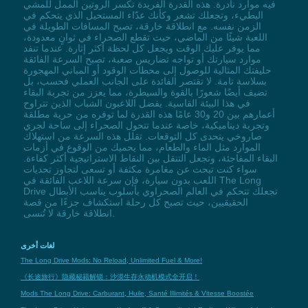
فيه موارد نادرة. هذه القدرة الفريدة تكسر الروتين الممل للمشي
البطيء، وتجعلك تشعر وكأنك عدّاء المستحيل الذي يتحكم في
الزمن نفسه. مع انطلاقة خارقة، تصبح المسافات الطويلة في
اللعبة شيئًا من الماضي، حيث تقطع الصحراء في ثوانٍ معدودة،
مما يوفر عليك الوقت ويجعل كل لحظة أكثر إثارة. عندما تنفد
موارد سيارتك أو تواجه تضاريس صعبة، تصبح السرعة الفائقة
حليفتك المثالية للوصول إلى محطات الوقود أو المباني المهجورة
بسلاسة تامة. لا تقتصر الفائدة على الجانب العملي فحسب، بل
تضيف أيضًا شعورًا بالقوة والسيطرة، مما يعزز من تجربة البقاء
في هذا البيئة القاسية. يفضل اللاعبون الشباب الذين تتراوح
أعمارهم بين 20 و30 عامًا هذه القدرة لما توفره من حرية مطلقة
وتجربة ديناميكية، خاصة عندما تتحول الصحراء إلى ساحة لجري
صاروخي يتحدى كل التوقعات. تقلل هذه السرعة من استهلاك
الموارد مثل الماء والطعام، مما يحميك من الوقوع في أزمات
البقاء المفاجئة، وتجعل التنقل بين النقاط الاستراتيجية أكثر كفاءة.
سواء كنت تبحث عن مغامرة مكثفة أو تسعى لتجاوز تحديات
اللعب بدون سيارة، فإن سرعة اللاعب الفائقة في The Long
Drive تجعلك تتحكم في العالم الصحراوي بأسلوب يناسب الأبطال
الحقيقيين، حيث تصبح كل رحلة استكشاف جزءًا من قصة
انطلاقة خارقة لا تُنسى.
لغات أخرى
The Long Drive Mods: No Reload, Unlimited Fuel & More!
《长途旅行》隐藏秘籍解锁：沙漠生存永动机模式全开启！
Mods The Long Drive: Carburant, Huile, Santé Illimités & Vitesse Boostée