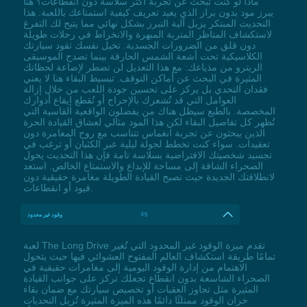
ماذا لو كنت تبحث عن تجربة أكثر سلاسة دون انقطاعات؟ هنا
يبرز مود بدون براز الذي يعيد تعريف كيفية استمتاعك باللعبة. هذا
التحديث المبتكر يزيل آلية التبرز بشكل نهائي مما يتيح لك التفرغ
لاستكشاف المناظر المتربة المبهرة والانخراط في رحلات طويلة
دون قلق من الضرورات الجسدية. تخيل نفسك تقود سيارتك
الكلاسيكية تحت أشعة الشمس الحارقة بينما تصدح الموسيقى
الريترو من مذياعك: مع هذا التعديل لن تضطر لإضاعة لحظاتك
المثيرة في البحث عن أماكن التوقف. تبسيط البقاء هنا لا يعني
فقدان التحدي بل يركز على تحسين جودة اللعب من خلال إزالة
العوامل التي قد تُشعرك بالإحراج أو تُقطع إيقاع أدوارك
المخصصة. بالطبع سيظل هناك من يفضلون الواقعية القاسية التي
تُظهر كل تفاصيل البقاء لكن هذا المود مثالي لعشاق القيادة الحرة
الذين يبحثون عن تجربة انغماس تتناسب مع روح المغامرة دون
تعقيدات. سواء كنت تخطط لجولة ليلية عبر الكثبان أو ترغب في
تجسيد شخصيتك الافتراضية بسلاسة تامة فإن هذا التحديث يحول
الصحراء الشاقة إلى مساحة للإبداع والاستمتاع الخالص. استعد
لانطلاقتك الجديدة حيث تصبح القيادة الطويلة مغامرة حقيقية دون
قيود أو انقطاعات.
F5
وقود غير محدود
لعبة The Long Drive تقدم ميزة الوقود غير المحدود التي تُغير
تمامًا طريقة استكشاف العالم المفتوح العشوائي فيها حيث يتحول
الاهتمام من إدارة الوقود اليومية إلى مغامرات حقيقية في
الصحراء الشاسعة بدون انقطاع تجعلك تركز على جوانب القيادة
المثيرة مثل تجاوز العقبات أو تخصيص سيارتك مع ضمان بقاء
خزان الوقود ممتلئًا دائمًا هذه الميزة المثيرة تُزيل التحديات