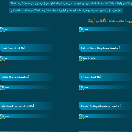
 التي تمنح اللاعبين وقودًا لا نهائيًا لاستكشاف العالم المفتوح دون قيود مما يعزز تجربة الرحلة الطويلة مع إدارة موارد مريحة
سرعة اللاعب الفائقة في The Long Drive تنقل تجربتك إلى مستويات خارقة مع تحركات انسيابية تتحدى قوانين الصحراء
ربما تحب هذه الألعاب أيضًا
معزز 16
معزز 7
Field of Glory: Kingdoms أداة التعديل
Boat Crew أداة التعديل
قياسي 8
معزز 8
معزز 6
9 Kings أداة التعديل
Stellar Warfare أداة التعديل
معزز 10
معزز 40
Finnish Cottage Simulator أداة التعديل
Windward Horizon أداة التعديل
معزز 13
معزز 14