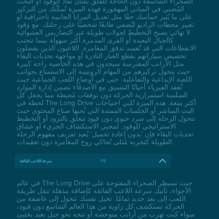
الصحراء الشاسعة دون الحاجة للقلق بشأن نفاد الوقود أو البحث
المُضني في المباني المهجورة فهذه الميزة تُمكّنك من التركيز
على ما يُثير حماسك حقًا مثل تعديل المرايا الجانبية باحترافية أو
تغيير محطات الراديو لتُضفي طابعًا شخصيًا على رحلتك. مع وقود
لا نهائي يصبح التخطيط لجولات طويلة عبر التضاريس العشوائية
كالجبال البعيدة أو القرى المدمرة أكثر سهولة بينما تتجنب
الانقطاعات التي قد تُفسد تدفق المغامرة. اللاعبون الذين يفضلون
تخصيص سياراتهم بقطع الغيار النادرة أو مواجهة تحديات البقاء
مثل الأرانب المفترسة سيجدون في هذه الخاصية راحة كبيرة
حيث يتحول تركيزهم من المهام الروتينية إلى الاستمتاع بجوانب
اللعبة الإبداعية والتفاعلية. حتى في أوضاع اللعب الجماعية حيث
تُعقد الفيزياء أحيانًا التنسيق مع الأصدقاء تضمن إدارة الموارد
السلسة استمرارية الحركة دون توقفات مُحبطة مما يجعل كل
لحظة في The Long Drive أكثر متعة. هذه الميزة تُلبي احتياجات
البث المباشر أو الجلسات الممتدة التي يُحبها صناع المحتوى حيث
تتحول الرحلة إلى سرد حيوي دون قيود تتعلق بالتزود أو التخطيط
الاستراتيجي للوقود. لمحبي الاستكشاف الجريء أو عشاق
تحديات البقاء فإن 'بدون إعادة تحميل' يُعيد تعريف مفهوم الرحلة
الطويلة كتجربة مُثلى تُحاكي روح المغامرة دون تعقيدات.
F9
سرعة اللاعب الفائقة
في عالم The Long Drive حيث تسيطر الصحراء المفتوحة على
الأجواء، تأتيك سرعة اللاعب الفائقة كإضافة مذهلة تنقل طريقة
اللعب إلى بعد جديد تمامًا. تخيل نفسك تتحول إلى عاصفة من
الحركة تستكشف كل زاوية من هذا العالم الشاسع دون قيود،
سواء كنت تهرب من أرانب متوحشة أو تتجه نحو جبل بعيد يختبئ