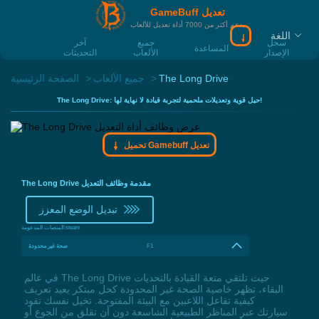
GameBuff تعديل
يدعم أكثر من 7000 أداة تعديل للألعاب
اللغة
سجل
جميع
آخر
المساعدة
الإصدار
الألعاب
التحديثات
The Long Drive
جميع الألعاب
الصفحة الرئيسية
The Long Drive: حيل قوية وتعديلات ملحمية لتجربة قيادة لا نهاية لها!
تحميل Gamebuff تعديل
The Long Drive مقدمة وظائف التعديل
تبديل الوضع المعزز
steam
المنصات المدعومة:
F1
صحة غير محدودة
في عالم The Long Drive حيث تلتقي متعة القيادة بالتحديات
البقاء، تظهر خاصية الصحة غير المحدودة كحل مبتكر يعيد تعريف
كيفية تفاعل اللاعبين مع البيئة المفتوحة. تخيل نفسك تقود
سيارتك عبر المناظر الطبيعية الشاسعة دون أن تقلق من الجوع أو