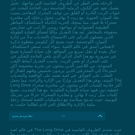
الرحلة بغض النظر عن الظروف القاسية التي تواجهك. تخيل
نفسك تقود عبر الكثبان الرملية الشاسعة دون الحاجة للبحث عن
عبوات الزيت النادرة أو القلق من توقف المحرك المفاجئ بسبب
نفاد الموارد الحيوية. مع زيت لا نهائي، تتحول رحلتك إلى مغامرة
صحراء بلا قيود، مما يمنحك الحرية الكاملة لاستكشاف المناظر
الطبيعية العشوائية أو مواجهة زومبي الأرانب في تضاريس
محفوفة بالمخاطر. يُعد هذا التعديل مثاليًا لعشاق القيادة الطويلة
الذين يفضلون التركيز على الاستمتاع بالتحديات بدلاً من إدارة
الموارد اللوجستية، حيث يصبح كل كيلومتر مقطوع تذكرة
لانغماس أعمق في عالم اللعبة. سواء كنت تسعى لاستكشاف
جبال بعيدة أو تنقل سريع بين المواقع، فإن صيانة السيارة تصبح
غير ضرورية مع هذا الحل الذكي الذي يلغي الحاجة للتفكير في
تلف المحرك أو نقص الزيت. يناسب التعديل أنماط اللعب
المتنوعة، من اللاعبين الذين يبحثون عن تجربة مخصصة أكثر
استرخاءً إلى المحترفين الذين يريدون تخصيص وقتهم للقتال أو
التغلب على العوائق. في لعبة تعتمد على الواقعية والتحديات
البيئية، يوفر هذا التعديل توازنًا بين الإثارة والراحة، مما يجعل The
Long Drive أكثر جاذبية للشباب الذين يبحثون عن مغامرة صحراء
حقيقية دون قيود صيانة السيارة التقليدية. مع هذا التحديث، تصبح
كلمات مثل 'زيت لا نهائي' و'مغامرة الصحراء' جزءًا من تجربتك
اليومية، حيث تندمج بسلاسة مع ديناميكيات اللعبة لتمنحك رحلة
مليئة بالإثارة والانطلاق الحر الذي لطالما حلمت به.
F7
سائل تبريد غير محدود
في عالم لعبة The Long Drive حيث تتحدى الظروف القاسية في
الصحراء قدراتك كلاعب، يصبح تعديل سائل تبريد غير محدود حلاً