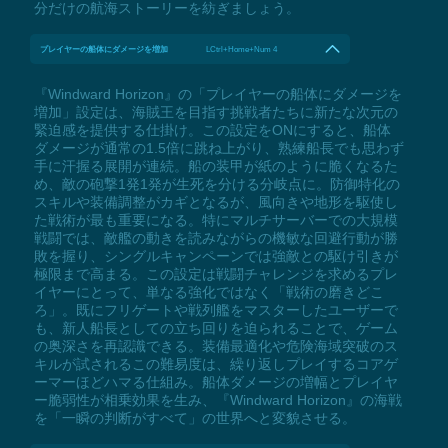
分だけの航海ストーリーを紡ぎましょう。
プレイヤーの船体にダメージを増加
LCtrl+Home+Num 4
『Windward Horizon』の「プレイヤーの船体にダメージを
増加」設定は、海賊王を目指す挑戦者たちに新たな次元の
緊迫感を提供する仕掛け。この設定をONにすると、船体
ダメージが通常の1.5倍に跳ね上がり、熟練船長でも思わず
手に汗握る展開が連続。船の装甲が紙のように脆くなるた
め、敵の砲撃1発1発が生死を分ける分岐点に。防御特化の
スキルや装備調整がカギとなるが、風向きや地形を駆使し
た戦術が最も重要になる。特にマルチサーバーでの大規模
戦闘では、敵艦の動きを読みながらの機敏な回避行動が勝
敗を握り、シングルキャンペーンでは強敵との駆け引きが
極限まで高まる。この設定は戦闘チャレンジを求めるプレ
イヤーにとって、単なる強化ではなく「戦術の磨きどこ
ろ」。既にフリゲートや戦列艦をマスターしたユーザーで
も、新人船長としての立ち回りを迫られることで、ゲーム
の奥深さを再認識できる。装備最適化や危険海域突破のス
キルが試されるこの難易度は、繰り返しプレイするコアゲ
ーマーほどハマる仕組み。船体ダメージの増幅とプレイヤ
ー脆弱性が相乗効果を生み、『Windward Horizon』の海戦
を「一瞬の判断がすべて」の世界へと変貌させる。