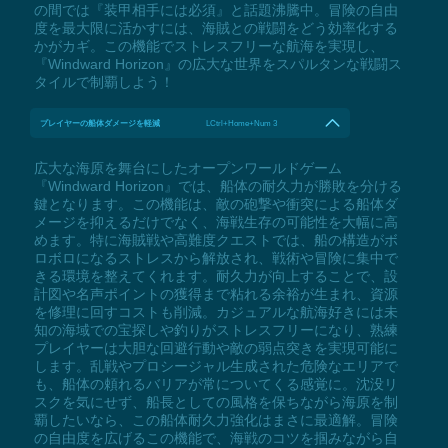
の間では『装甲相手には必須』と話題沸騰中。冒険の自由
度を最大限に活かすには、海賊との戦闘をどう効率化する
かがカギ。この機能でストレスフリーな航海を実現し、
『Windward Horizon』の広大な世界をスパルタンな戦闘ス
タイルで制覇しよう！
プレイヤーの船体ダメージを軽減
LCtrl+Home+Num 3
広大な海原を舞台にしたオープンワールドゲーム
『Windward Horizon』では、船体の耐久力が勝敗を分ける
鍵となります。この機能は、敵の砲撃や衝突による船体ダ
メージを抑えるだけでなく、海戦生存の可能性を大幅に高
めます。特に海賊戦や高難度クエストでは、船の構造がボ
ロボロになるストレスから解放され、戦術や冒険に集中で
きる環境を整えてくれます。耐久力が向上することで、設
計図や名声ポイントの獲得まで粘れる余裕が生まれ、資源
を修理に回すコストも削減。カジュアルな航海好きには未
知の海域での宝探しや釣りがストレスフリーになり、熟練
プレイヤーは大胆な回避行動や敵の弱点突きを実現可能に
します。乱戦やプロシージャル生成された危険なエリアで
も、船体の頼れるバリアが常についてくる感覚に。沈没リ
スクを気にせず、船長としての風格を保ちながら海原を制
覇したいなら、この船体耐久力強化はまさに最適解。冒険
の自由度を広げるこの機能で、海戦のコツを掴みながら自