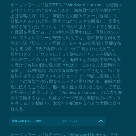
オープンワールド航海RPG『Windward Horizon』の冒険を
よりスリリングに進めるために、海賊戦での船の耐久性向
上は攻略の肝。特に「海賊からの船体ダメージ軽減」は、
襲撃されるたびに船が即座に沈むリスクを回避し、貴重な
積荷を守るだけではなく、仲間との協力プレイでも安定し
た戦闘を実現する。この機能を活用すれば、序盤のサバイ
バルでスキルツリーが未熟な船長でも、敵の攻撃を耐えて
港まで逃げ切ることが可能に。レベル14の海域で高価な積
荷を運ぶ際、2隻の海賊ガレオン船に囲まれた状況でも、
船体のダメージカットによって逆転のチャンスを掴める。
マルチプレイのレイド戦では、海賊王との死闘で集中砲火
を受けても船の耐久性が高ければチームの火力支援時間を
確保し、戦列艦設計図の獲得確率をアップさせる。特に新
造船を操作する際はスキルリセットで一時的に脆弱になる
が、この機能で移行期をスムーズに乗り切れる。海賊の猛
攻に怯えることなく、船の耐久性を最大限に活かして伝説
の船長へと進化しよう。『Windward Horizon』の広大な海
原を冒険するなら、船体ダメージ軽減と海賊戦のバランス
を整えるこの機能が、あなたの航海を安心かつ大胆に塗り
替える。
海賊への船体ダメージ増加
RCtrl+Num 3
オープンワールド航海ゲーム『Windward Horizon』では、