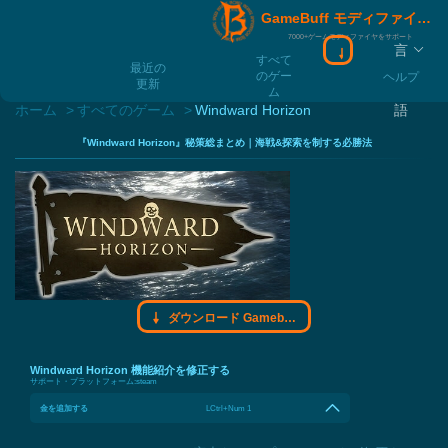
GameBuff モディファイヤモディファイヤ
7000+ゲームモディファイヤをサポート
言
ダウンロード Ga
すべて
最近の
のゲー
ヘルプ
更新
ム
ホーム
すべてのゲーム
Windward Horizon
語
『Windward Horizon』秘策総まとめ｜海戦&探索を制する必勝法
ダウンロード Gamebuff モディファイヤモディファイヤ
Windward Horizon 機能紹介を修正する
サポート・プラットフォーム:
steam
金を追加する
LCtrl+Num 1