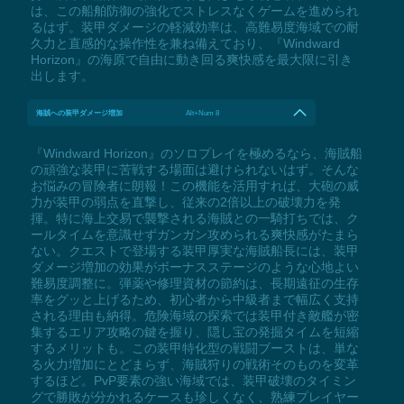
は、この船舶防御の強化でストレスなくゲームを進められ
るはず。装甲ダメージの軽減効率は、高難易度海域での耐
久力と直感的な操作性を兼ね備えており、『Windward
Horizon』の海原で自由に動き回る爽快感を最大限に引き
出します。
海賊への装甲ダメージ増加
Alt+Num 8
『Windward Horizon』のソロプレイを極めるなら、海賊船
の頑強な装甲に苦戦する場面は避けられないはず。そんな
お悩みの冒険者に朗報！この機能を活用すれば、大砲の威
力が装甲の弱点を直撃し、従来の2倍以上の破壊力を発
揮。特に海上交易で襲撃される海賊との一騎打ちでは、ク
ールタイムを意識せずガンガン攻められる爽快感がたまら
ない。クエストで登場する装甲厚実な海賊船長には、装甲
ダメージ増加の効果がボーナスステージのような心地よい
難易度調整に。弾薬や修理資材の節約は、長期遠征の生存
率をグッと上げるため、初心者から中級者まで幅広く支持
される理由も納得。危険海域の探索では装甲付き敵艦が密
集するエリア攻略の鍵を握り、隠し宝の発掘タイムを短縮
するメリットも。この装甲特化型の戦闘ブーストは、単な
る火力増加にとどまらず、海賊狩りの戦術そのものを変革
するほど。PvP要素の強い海域では、装甲破壊のタイミン
グで勝敗が分かれるケースも珍しくなく、熟練プレイヤー