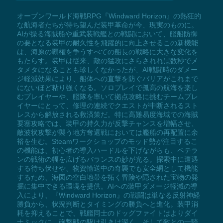
オープンワールド海戦RPG『Windward Horizon』の熱狂的
な航海者たちが待ち望んだ装甲革命が今、現実のものに。
AIが操る海賊船や重武装戦艦との戦闘において、艦船防御
の要となる装甲の耐久性を飛躍的に向上させるこの新機能
は、海原の覇権を争うすべての船長の戦略に大きな変化を
もたらす。装甲は従来、敵の猛攻にさらされれば数秒でメ
タメタになることも珍しくなかったが、AI戦闘時のダメー
ジ軽減効果により、船体への直撃を防ぐバリアがこれまで
にないほど粘り強くなる。ソロプレイで孤高の航海を楽し
むプレイヤーや、艦隊を率いて拠点攻略に挑むチームプレ
イヤーにとって、修理の連続でクエストが中断されるスト
レスから解放される救済策だ。特に高難易度海域での海賊
要塞攻略では、装甲の持久力が反撃チャンスを増幅させ、
敵波状攻撃が襲う地方奪還戦においては艦船の再配置に余
裕を生む。Steamワークショップのモッド勢が注目するこ
の機能は、初心者の導入ハードルを下げながらも、ベテラ
ンの戦術の幅を広げるバランスの妙が光る。探索中に遭遇
する待ち伏せや、物資輸送中の奇襲でも安全網として機能
するため、海図の空白地帯を拓く冒険や隠された宝物の発
掘に集中できる環境を提供。AIへの装甲ダメージ軽減の導
入により、『Windward Horizon』の戦闘は単なる反射神経
勝負から、状況判断とタイミングの勝負へと進化。装甲消
耗を抑えることで、戦艦同士のドッグファイトはよりダイ
ナミックに、砲撃戦の駆け引きは深く、そして敵との一騎