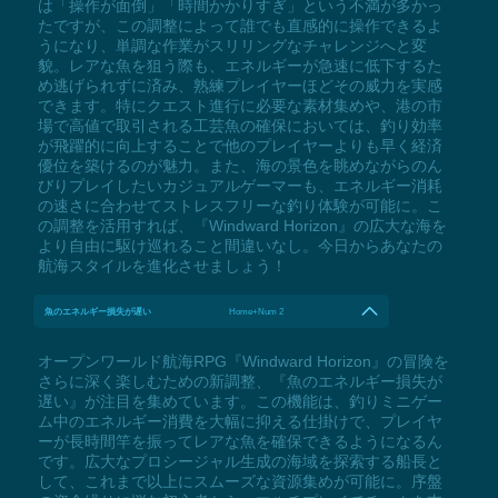
は「操作が面倒」「時間かかりすぎ」という不満が多かっ
たですが、この調整によって誰でも直感的に操作できるよ
うになり、単調な作業がスリリングなチャレンジへと変
貌。レアな魚を狙う際も、エネルギーが急速に低下するた
め逃げられずに済み、熟練プレイヤーほどその威力を実感
できます。特にクエスト進行に必要な素材集めや、港の市
場で高値で取引される工芸魚の確保においては、釣り効率
が飛躍的に向上することで他のプレイヤーよりも早く経済
優位を築けるのが魅力。また、海の景色を眺めながらのん
びりプレイしたいカジュアルゲーマーも、エネルギー消耗
の速さに合わせてストレスフリーな釣り体験が可能に。こ
の調整を活用すれば、『Windward Horizon』の広大な海を
より自由に駆け巡れること間違いなし。今日からあなたの
航海スタイルを進化させましょう！
魚のエネルギー損失が遅い
Home+Num 2
オープンワールド航海RPG『Windward Horizon』の冒険を
さらに深く楽しむための新調整、『魚のエネルギー損失が
遅い』が注目を集めています。この機能は、釣りミニゲー
ム中のエネルギー消費を大幅に抑える仕掛けで、プレイヤ
ーが長時間竿を振ってレアな魚を確保できるようになるん
です。広大なプロシージャル生成の海域を探索する船長と
して、これまで以上にスムーズな資源集めが可能に。序盤