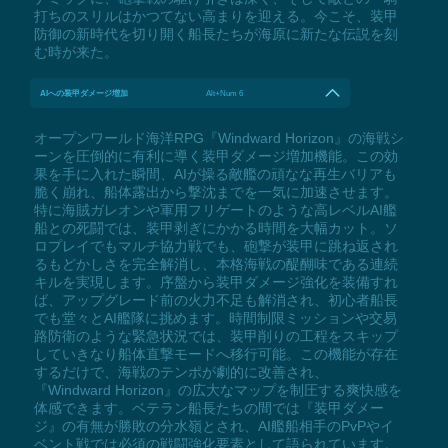
打ちのスリルはかつてない高まりを迎える。今こそ、装甲
防御の新時代を切り開く船長たちが海原に新たな伝説を刻
む時が来た。
AIへの装甲ダメージ増加
Alt+Num 6
オープンワールド海洋RPG『Windward Horizon』の海戦シ
ーンを圧倒的に有利に導く装甲ダメージ増加機能。この効
果を手に入れた瞬間、AIが操る敵艦の頑なな再生バリアも
脆く崩れ、船体露出から撃沈までを一気に加速させます。
特に海賊ガレオンや軍用フリゲートのような高レベルAI艦
船との死闘では、装甲剥ぎにかかる時間を大幅カット。ソ
ロプレイでもマルチ協力戦でも、砲撃が装甲に跳ね返され
るもどかしさを完全解消し、本格海戦の醍醐味である連続
キルを実現します。序盤から装甲ダメージ強化を装備すれ
ば、アップグレード前の火力不足も解消され、初心者船長
でも堂々とAI艦隊に挑めます。時間制限ミッションや交易
路防衛のような緊急状況では、装甲削りの工程をスキップ
していきなり船体直撃モードへ移行可能。この機能が存在
するだけで、海戦のテンポが劇的に改善され、
『Windward Horizon』の広大なマップを制圧する爽快感を
体感できます。ベテラン船長たちの間では『装甲ダメー
ジ』の有無が勝敗の分水嶺とされ、AI艦船相手のPvPやイ
ベント戦では必須の戦闘強化要素として語られています。