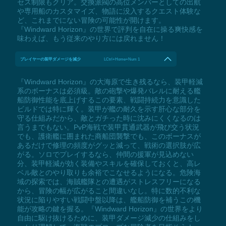
セス制限もクリア。交換派閥の高位メンバーとしての出航
や専用船のカスタマイズ、物語に没入するクエスト体験な
ど、これまでにない冒険の可能性が開けます。
『Windward Horizon』の世界で評判を自在に操る爽快感を
味わえば、もう従来のやり方には戻れません！
プレイヤーの装甲ダメージを減少
LCtrl+Home+Num 1
『Windward Horizon』の大海原で生き残るなら、装甲軽減
系のボーナスは必須級。敵の砲撃や爆発バレルに耐える艦
船防御性能を底上げするこの要素、戦闘持続力を意識した
ビルドでは特に輝く。装甲が艦の耐久を示す肝心な部分を
守る仕組みだから、敵とガチった時に沈みにくくなるのは
言うまでもない。PvP海戦で装甲貫通武器が飛び交う状況
でも、護衛艦に囲まれた商船団襲撃でも、このボーナスが
あるだけで修理の頻度がグッと減って、戦術の選択肢が広
がる。ソロでプレイするなら、仲間の援軍が見込めない
分、装甲軽減が効く装備やスキルを確保しておくと、高レ
ベル敵とのやり取りも余裕でこなせるようになる。危険海
域の探索では、海賊艦隊との遭遇がストレスフリーになる
から、冒険の幅が広がること間違いなし。特に数的不利な
状況に陥りやすい戦闘中盤以降は、艦船防御を補うこの機
能が攻略の鍵を握る。『Windward Horizon』の世界をより
自由に駆け抜けるために、装甲ダメージ減少の仕組みをし