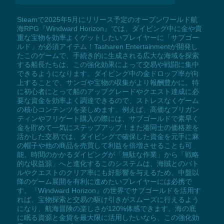
Steamで2025年5月にリリース予定のオープンワールド航
海RPG『Windward Horizon』では、ダイビング中に金や貴
重な宝物を効率よくゲットしたいプレイヤーに「サブゴー
ルド」が必須アイテム！Tasharen Entertainmentが開発し
たこのゲームで、手続き的に生成される広大な海域を探索
する船長たちは、この強化効果によって交易や戦闘に集中
できるようになります。ダイビング中の金ドロップ率が向
上することで、サンゴや宝物の収集がより報酬豊かに。特
に初心者にとって船のアップグレードやクエスト達成に必
要な資金を効率よく調達できるので、ストレスなくゲーム
の核心コンテンツを楽しめます。例えば、高価なブリガン
ティンやフリゲート購入の際には、サブゴールドで素早く
金を貯めて一気にステップアップ！また港同士の価格差を
活かした交易では、ダイビングで確保した資金を元手に麻
の帽子や他の商品を売買して利益を倍増させることも可
能。時間のかかるダイビングが「無駄な作業」から「戦略
的な収益源」へと進化するこのシステムは、海賊とのバト
ルやクエストのクリア率にも好影響を与えるため、中盤以
降のゲーム展開を有利に進めたいプレイヤーには必携で
す。『Windward Horizon』の世界でサブゴールドを活用す
れば、宝物探索と交易の駆け引きがスムーズに行えるよう
になり、航海冒険の楽しさが120%体感できます。海の底
に眠る資源と金貨を最大限に活用したいなら、この強化効