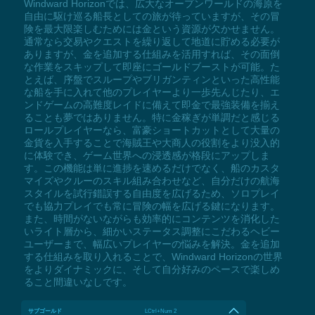
Windward Horizonでは、広大なオープンワールドの海原を
自由に駆け巡る船長としての旅が待っていますが、その冒
険を最大限楽しむためには金という資源が欠かせません。
通常なら交易やクエストを繰り返して地道に貯める必要が
ありますが、金を追加する仕組みを活用すれば、その面倒
な作業をスキップして即座にゴールドブーストが可能。た
とえば、序盤でスループやブリガンティンといった高性能
な船を手に入れて他のプレイヤーより一歩先んじたり、エ
ンドゲームの高難度レイドに備えて即金で最強装備を揃え
ることも夢ではありません。特に金稼ぎが単調だと感じる
ロールプレイヤーなら、富豪ショートカットとして大量の
金貨を入手することで海賊王や大商人の役割をより没入的
に体験でき、ゲーム世界への浸透感が格段にアップしま
す。この機能は単に進捗を速めるだけでなく、船のカスタ
マイズやクルーのスキル組み合わせなど、自分だけの航海
スタイルを試行錯誤する自由度を広げるため、ソロプレイ
でも協力プレイでも常に冒険の幅を広げる鍵になります。
また、時間がないながらも効率的にコンテンツを消化した
いライト層から、細かいステータス調整にこだわるヘビー
ユーザーまで、幅広いプレイヤーの悩みを解決。金を追加
する仕組みを取り入れることで、Windward Horizonの世界
をよりダイナミックに、そして自分好みのペースで楽しめ
ること間違いなしです。
サブゴールド
LCtrl+Num 2