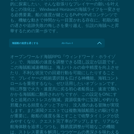
的に探索したい、そんな欲張りなプレイヤーの願いを叶え
るこの強化は、Windward Horizonの海賊ライフを一変させ
る必携要素。船の速度が鍵となるPvPやPvEコンテンツで
も、機敏な動きで仲間から一目置かれる存在に。初期の船
の遅さや追跡失敗の悔しさを乗り越え、伝説の海賊へと昇
華するための第一歩です。
海賊船の速度を遅くする
Alt+Num 4
オープンワールド海賊RPG『ウィンドワード・ホライゾ
ン』で、海賊船の速度を調整できる隠し設定が話題です。
この海賊船減速機能は、海上バトルの命中精度を向上させ
たり、不利な状況での回避行動を可能にしたりすること
で、プレイヤーの戦術選択肢を広げる神機能。海戦コント
ロールを重視するなら、ぜひ活用したいオプションです。
特に序盤で火力・速度共に劣る初心者船長は、速攻で襲い
かかる海賊船に翻弄されがちですが、この設定をONにす
ると追尾のストレスが激減。資源収集中に宝探しや釣りを
邪魔される頻度もグッと下がり、没入感のある冒険が実現
します。また派閥クエストでは複数海賊船団との駆け引き
が重要に。敵船の速度を落とすことで砲撃タイミングが読
みやすくなり、クエスト完了率がアップします。リアルな
航海体験を追求しつつも、難易度調整が可能なこの機能
は、ストレス要素を解消しつつゲームの奥深さを味わえる