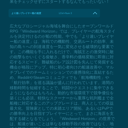
果をチェックせずにスタートするなんてもったいない！
より速いプレイヤー船の速度
LCtrl+Num 3
広大なプロシージャル海域を舞台にしたオープンワールド
RPG『Windward Horizon』では、プレイヤーの航海スタイ
ルを決定付けるのが船の性能。中でも「より速いプレイヤ
ー船の速度」は、海戦での機動性、交易ルートの効率、未
知の島々への到達速度を一気に変化させる破壊的な要素で
す。この機能を手に入れるだけで、海賊王との激突時に敵
の砲撃をかいくぐる俊敏さ、香辛料の価格変動に即座に対
応するスピード、難破船のレア設計図を先んじて発掘する
機会が格段にアップ。特に初心者向けの船速改善や、マル
チプレイでのチームミッションでの連携強化に直結するた
め、RedditやSteamコミュニティでも「航海機動性」や
「航行効率」を巡る議論が盛んに行われています。港間の
移動時間を短縮することで、戦闘やクエストに集中できる
ようになるのはもちろん、動的な市場環境下で競争優位を
築くにも必須。軽快なスクーナーから重厚な戦列艦まで全
船種に対応するこのアップグレードは、商人としての収益
最大化、冒険家としての未踏エリア開拓、あるいはPvPで
の勝率向上を目指すプレイヤーにとって、まさに海原を支
配する鍵となるでしょう。『Windward Horizon』の世界で
は、船速が速いことは単なる移動手段の改善ではなく、地