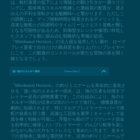
は、航行速度の低下により海賊との駆け引きが一層スリリ
ングに。船体再生スキルや熟練した乗組員の配置が、遅さ
ゆえの不利を逆転させる醍醐味へと繋がります。ただしこ
の調整には、マップ移動時間が延長されるデメリットも。
高速な敵船との回避戦やタイムリーなクエスト攻略が難し
くなる可能性があるため、防御型タレントや修理に特化し
たスタッフを船に組み込む戦略的な準備が必須。
『Windward Horizon』の没入感を追求したい層や、ローグ
プレイ要素で自分だけの難易度を創り上げたいプレイヤー
にこそ、この船速のコントロールが新たな冒険の扉を開く
鍵となるでしょう。
速い魚のエネルギー損失
Home+Num 1
『Windward Horizon』の釣りミニゲームを革命的に進化さ
せる「速い魚のエネルギー損失」は、海の王者を目指すプ
レイヤー必見の調整要素です。この仕組みにより、魚のエ
ネルギー消耗が従来の2倍のペースで進行し、捕獲速度が
劇的に短縮されます。特にマルチプレイヤーサーバーで港
町の発展を競う際、高価な工芸魚を素早くキャッチして金
貨を稼ぐ戦略が可能に。序盤から船のアップグレード資金
を効率的に確保したいプレイヤーや、のんびり航海を楽し
みながら魚の欠片をストレスなく集めたい方まで、全タイ
プの冒険者に最適な選択肢です。従来の釣りミニゲームで