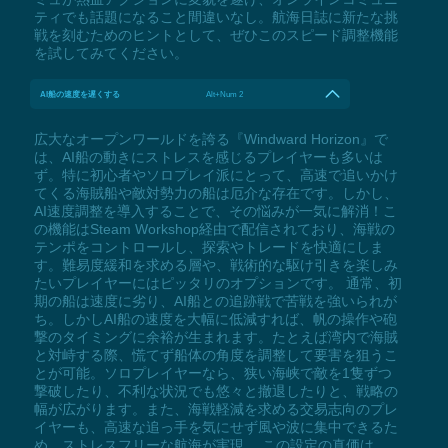
ティでも話題になること間違いなし。航海日誌に新たな挑
戦を刻むためのヒントとして、ぜひこのスピード調整機能
を試してみてください。
AI船の速度を遅くする
Alt+Num 2
広大なオープンワールドを誇る『Windward Horizon』で
は、AI船の動きにストレスを感じるプレイヤーも多いは
ず。特に初心者やソロプレイ派にとって、高速で追いかけ
てくる海賊船や敵対勢力の船は厄介な存在です。しかし、
AI速度調整を導入することで、その悩みが一気に解消！こ
の機能はSteam Workshop経由で配信されており、海戦の
テンポをコントロールし、探索やトレードを快適にしま
す。難易度緩和を求める層や、戦術的な駆け引きを楽しみ
たいプレイヤーにはピッタリのオプションです。 通常、初
期の船は速度に劣り、AI船との追跡戦で苦戦を強いられが
ち。しかしAI船の速度を大幅に低減すれば、帆の操作や砲
撃のタイミングに余裕が生まれます。たとえば湾内で海賊
と対峙する際、慌てず船体の角度を調整して要害を狙うこ
とが可能。ソロプレイヤーなら、狭い海峡で敵を1隻ずつ
撃破したり、不利な状況でも悠々と撤退したりと、戦略の
幅が広がります。また、海戦軽減を求める交易志向のプレ
イヤーも、高速な追っ手を気にせず風や波に集中できるた
め、ストレスフリーな航海が実現。 この設定の真価は、