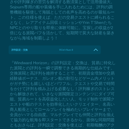
さや評判稼ぎの苦労を解消する救済策として活用価値大。
Sojourn専用の船や装備を手に入れるためには、評判の調
整機能を駆使して海賊としての名声を高めるのが最短ルー
ト。この仕様を使えば、ただの交易クエストに縛られるこ
となく、レアアイテム回収ミッションやYrin T’Shenたち
NPCとのやり取りを即座に体験可能に。宝探しの収益が2
倍になる派閥バフを活かして、短期間で莫大な財産を築き
ながら海域を制覇しよう！
評判設定：交換
RCtrl+Num 8
『Windward Horizon』の評判設定：交換は、貿易に特化し
た派閥との評判を一瞬で調整できる画期的な仕組みです。
交換派閥と高評判を維持することで、初期資金増加や交易
経験値ボーナス、ガレオン船の割引などゲーム内メリット
がガチ勢にも嬉しいほどパワフル。クエストや交易で時間
をかけて評判を積み上げる必要なし！評判稼ぎのストレス
から解放されて、いきなり派閥限定コンテンツにダイブ可
能。貿易ルートを高収益化したい人、モッド制作で派閥ク
エストや船のテストを効率化したいクリエイター、名高い
商人船長としてロールプレイを極めたいプレイヤーまで、
全員がハマる自由度。マルチプレイでも仲間と評判を揃え
て協力的な航海を即スタートできるから、面倒な同期問題
ともおさらば。評判設定：交換を使えば、初期報酬のアク