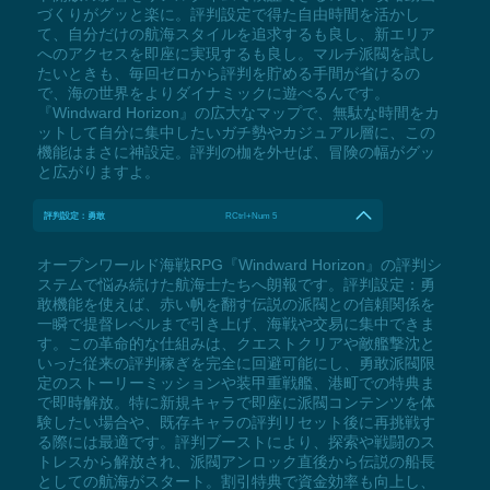
づくりがグッと楽に。評判設定で得た自由時間を活かし
て、自分だけの航海スタイルを追求するも良し、新エリア
へのアクセスを即座に実現するも良し。マルチ派閥を試し
たいときも、毎回ゼロから評判を貯める手間が省けるの
で、海の世界をよりダイナミックに遊べるんです。
『Windward Horizon』の広大なマップで、無駄な時間をカ
ットして自分に集中したいガチ勢やカジュアル層に、この
機能はまさに神設定。評判の枷を外せば、冒険の幅がグッ
と広がりますよ。
評判設定：勇敢
RCtrl+Num 5
オープンワールド海戦RPG『Windward Horizon』の評判シ
ステムで悩み続けた航海士たちへ朗報です。評判設定：勇
敢機能を使えば、赤い帆を翻す伝説の派閥との信頼関係を
一瞬で提督レベルまで引き上げ、海戦や交易に集中できま
す。この革命的な仕組みは、クエストクリアや敵艦撃沈と
いった従来の評判稼ぎを完全に回避可能にし、勇敢派閥限
定のストーリーミッションや装甲重戦艦、港町での特典ま
で即時解放。特に新規キャラで即座に派閥コンテンツを体
験したい場合や、既存キャラの評判リセット後に再挑戦す
る際には最適です。評判ブーストにより、探索や戦闘のス
トレスから解放され、派閥アンロック直後から伝説の船長
としての航海がスタート。割引特典で資金効率も向上し、