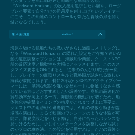
たスタッフを船に組み込む戦略的な準備が必須。
『Windward Horizon』の没入感を追求したい層や、ローグ
プレイ要素で自分だけの難易度を創り上げたいプレイヤー
にこそ、この船速のコントロールが新たな冒険の扉を開く
鍵となるでしょう。
速いAI船の速度
Alt+Num 1
海原を駆ける帆船たちの戦いがさらに過酷にスリリングに
なる『Windward Horizon』の隠れた設定をご存知？速いAI
船の速度調整オプションは、海賊船や商船、クエストNPC
船の反応速度と機動性を大幅にアップさせます。このカス
タマイズ要素をONにすると、従来ののんびり航行が一変
し、プレイヤーの舵取りスキルと戦略眼が試される激しい
海戦が展開されます。特に20代から30代のアクティブゲー
マーには、単調な戦闘や遅い交易ルートに物足りなさを感
じている方ほどおすすめしたい調整です。商船の高速化で
貿易効率が向上する一方、海賊船の機動力が増すため、船
体強化や砲撃タイミングの精度がこれまで以上に重要に。
クエスト中の追跡戦や逃走劇では、AI船の俊敏な動きが臨
場感を演出し、まるで映画のワンシーンのような体験が可
能に。難易度設定をいじる際は、自分に合ったバランスを
見つけるために、少しずつステータスを調整しながら試す
のがプロの攻略法。この設定を活用すれば、ただの冒険シ
ミュが熱血アクションに変貌を遂げ、オンラインコミュニ