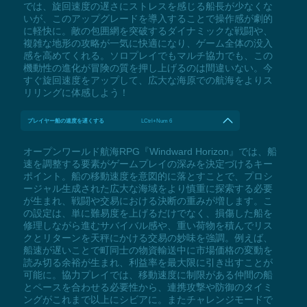
では、旋回速度の遅さにストレスを感じる船長が少なくな
いが、このアップグレードを導入することで操作感が劇的
に軽快に。敵の包囲網を突破するダイナミックな戦闘や、
複雑な地形の攻略が一気に快適になり、ゲーム全体の没入
感を高めてくれる。ソロプレイでもマルチ協力でも、この
機動性の進化が冒険の質を押し上げるのは間違いない。今
すぐ旋回速度をアップして、広大な海原での航海をよりス
リリングに体感しよう！
プレイヤー船の速度を遅くする
LCtrl+Num 6
オープンワールド航海RPG『Windward Horizon』では、船
速を調整する要素がゲームプレイの深みを決定づけるキー
ポイント。船の移動速度を意図的に落とすことで、プロシ
ージャル生成された広大な海域をより慎重に探索する必要
が生まれ、戦闘や交易における決断の重みが増します。こ
の設定は、単に難易度を上げるだけでなく、損傷した船を
修理しながら進むサバイバル感や、重い荷物を積んでリス
クとリターンを天秤にかける交易の妙味を強調。例えば、
船速が遅いことで町同士の物資輸送中に市場価格の変動を
読み切る余裕が生まれ、利益率を最大限に引き出すことが
可能に。協力プレイでは、移動速度に制限がある仲間の船
とペースを合わせる必要性から、連携攻撃や防御のタイミ
ングがこれまで以上にシビアに。またチャレンジモードで