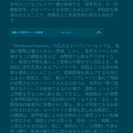
本作のコアなプレイヤー層が検索する「装甲剥ぎ」や「AI
艦船対策」のキーワードを自然に含みながら、実戦的な価
値を伝えることで、検索流入と実装意欲の両方を高めま
す。
海賊への装甲ダメージを軽減
Alt+Num 7
『Windward Horizon』の広大なオープンワールドでは、海
賊の襲撃は避けられない脅威。しかし、装甲ダメージを軽
減するこの機能を使えば、砲撃戦でも船を守りやすくな
り、修理の手間を減らして冒険を中断せずに済みます。海
賊戦に苦手意識があるプレイヤーや、戦闘よりも交易や探
索を優先したい人にとって、船舶防御を底上げする仕掛け
はまさに救世主。特に、船のアップグレードに連れて海賊
の攻撃力がスケーリングされる仕様では、装甲が一撃で崩
壊するストレスを軽減できるのが魅力。護衛ミッションで
は商船を守るために船を盾にできるし、海賊拠点への突撃
も装甲軽減のおかげで攻め続けやすくなります。また、未
開海域の探索中に奇襲された際も、焦らず対処できる余裕
が生まれるため、ローグライク要素を楽しめる構造に。こ
の機能は、装甲軽減による生存率向上と修理コストの削減
を両立させ、海賊とのやり取りを「面倒」から「戦略」へ
と変化させる仕組み。特に、海戦のバランス調整に不満を
持つ層や、船体の耐久性に頭を悩ませる初心者プレイヤー