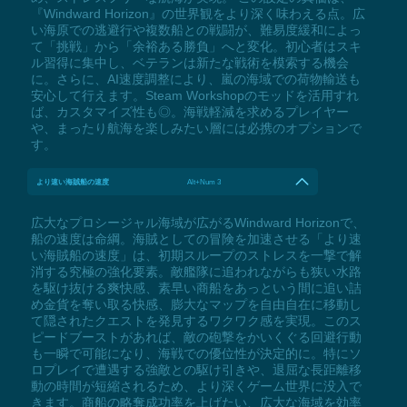
『Windward Horizon』の世界観をより深く味わえる点。広
い海原での逃避行や複数船との戦闘が、難易度緩和によっ
て「挑戦」から「余裕ある勝負」へと変化。初心者はスキ
ル習得に集中し、ベテランは新たな戦術を模索する機会
に。さらに、AI速度調整により、嵐の海域での荷物輸送も
安心して行えます。Steam Workshopのモッドを活用すれ
ば、カスタマイズ性も◎。海戦軽減を求めるプレイヤー
や、まったり航海を楽しみたい層には必携のオプションで
す。
より速い海賊船の速度
Alt+Num 3
広大なプロシージャル海域が広がるWindward Horizonで、
船の速度は命綱。海賊としての冒険を加速させる「より速
い海賊船の速度」は、初期スループのストレスを一撃で解
消する究極の強化要素。敵艦隊に追われながらも狭い水路
を駆け抜ける爽快感、素早い商船をあっという間に追い詰
め金貨を奪い取る快感、膨大なマップを自由自在に移動し
て隠されたクエストを発見するワクワク感を実現。このス
ピードブーストがあれば、敵の砲撃をかいくぐる回避行動
も一瞬で可能になり、海戦での優位性が決定的に。特にソ
ロプレイで遭遇する強敵との駆け引きや、退屈な長距離移
動の時間が短縮されるため、より深くゲーム世界に没入で
きます。商船の略奪成功率を上げたい、広大な海域を効率