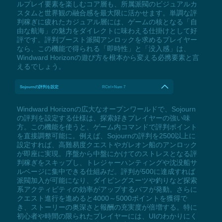
ルプレイ要素を楽しむコア層も、所属派閥のビジュアルカ
スタムと世界観の融合感を最大限に活かせます。単調な評
判稼ぎに疲れたカジュアル層には、ゲームの核となる「自
由な航海」の魅力をダイレクトに味わえる仕掛けとして好
評です。評判ブースト派閥アンロックを求めるプレイヤー
なら、この機能で得られる「即時性」と「没入感」は、
Windward Horizonの遊び方を根本から変える必携要素と言
えるでしょう。
Sojournの評判を設定
RCtrl+Num 7
Windward Horizonの広大なオープンワールドで、Sojourn
の評判を設定する仕様は、探索好きプレイヤーの強い味
方。この機能を使うと、ゲーム内コマンドで評判ポイント
を直接調整可能に。例えば、Sojournの評判を2500以上に
設定すれば、高難易度クエストやガレオン船のアンロック
が即座に実現。序盤から中盤にかけてのストレスとなる評
判稼ぎをスキップし、トレジャーハンティングや沈没船サ
ルベージに集中できる仕組みだ。評判が500に達成すれば
派閥加入が可能になり、ダイビングスーツや釣りなど探索
系アクティビティの効率がアップするバフが発動。さらに
クエスト進行を進めると4000～5000ポイントを獲得で
き、ストーリーの奥深さと報酬の充実度が倍増する。特に
初心者や時間の限られたプレイヤーには、UIのわかりにく