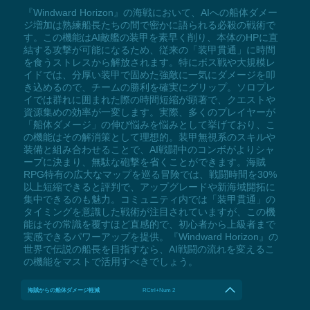
『Windward Horizon』の海戦において、AIへの船体ダメー
ジ増加は熟練船長たちの間で密かに語られる必殺の戦術で
す。この機能はAI敵艦の装甲を素早く削り、本体のHPに直
結する攻撃が可能になるため、従来の「装甲貫通」に時間
を食うストレスから解放されます。特にボス戦や大規模レ
イドでは、分厚い装甲で固めた強敵に一気にダメージを叩
き込めるので、チームの勝利を確実にグリップ。ソロプレ
イでは群れに囲まれた際の時間短縮が顕著で、クエストや
資源集めの効率が一変します。実際、多くのプレイヤーが
「船体ダメージ」の伸び悩みを悩みとして挙げており、こ
の機能はその解消策として理想的。装甲無視系のスキルや
装備と組み合わせることで、AI戦闘中のコンボがよりシャ
ープに決まり、無駄な砲撃を省くことができます。海賊
RPG特有の広大なマップを巡る冒険では、戦闘時間を30%
以上短縮できると評判で、アップグレードや新海域開拓に
集中できるのも魅力。コミュニティ内では「装甲貫通」の
タイミングを意識した戦術が注目されていますが、この機
能はその常識を覆すほど直感的で、初心者から上級者まで
実感できるパワーアップを提供。『Windward Horizon』の
世界で伝説の船長を目指すなら、AI戦闘の流れを変えるこ
の機能をマストで活用すべきでしょう。
海賊からの船体ダメージ軽減
RCtrl+Num 2