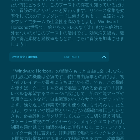
たい方にピッタリ。このブーストの存在を知っているだけ
で、冒険の流れがガラッと変わります。リソース収集を効
率化して次のアップグレードに備えるもよし、友達とマル
チプレイでチームの生産性を高めるもよし。Windward
Horizonの世界で、釣りをストレスなく楽しむなら絶対に
外せないのがこのブーストの活用です。効果消失後も、確
実に得た素材と経験値をもとに、さらに冒険を加速させま
しょう！
評判を設定：自由海軍
RCtrl+Num 4
『Windward Horizon』の冒険をもっと自由に楽しむなら、
評判設定の機能は必須です。特に自由海軍との評判は、初
心者プレイヤーが最初に立ちはだかる壁。でも、この機能
を使えば、クエストや交易で地道に貯める必要ゼロ！評判
レベルを希望するステージに設定して、船の性能アップや
専用クエストなど、自由海軍のバフをサクッとゲットでき
ます。繰り返しの作業で時間を使うのはもう終わり。たと
えば、ヴァリアや領事館といった他の派閥に移籍したいと
きも、必要評判を即クリアしてスムーズに切り替え可能。
ストーリー重視のプレイヤーなら、メインクエストの評判
制限を飛び越えて物語の核心に直行もOK。コンテンツクリ
エイター向けに言えば、評判調整で船のスペックやクエス
ト開放の影響をリアルタイムで検証できるので、攻略動画