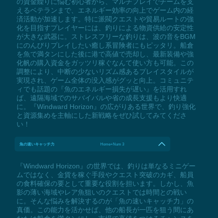
の資金繰りに悩む初心者から、マルチプレイでチームを支
えるベテランまで、エネルギー効率の向上でゲーム内の経
済活動が加速します。特に派閥クエストや貿易ルートの強
化を目指すプレイヤーには、釣りによる物資供給の安定性
が大きな武器に。ストレスフリーな釣りは、波の音をBGM
にのんびりプレイしたい癒し系冒険者にもピッタリ。船倉
を魚で満タンにした後に港で高値で売却し、最新装備や強
化帆の購入資金をガッツリ稼ぐなんて使い方も可能。この
調整により、中断の少ないリズム感あるプレイスタイルが
実現され、ゲーム全体の没入感がグッと向上。コミュニテ
ィでも話題の『魚のエネルギー損失が遅い』を活用すれ
ば、遠隔海域でのサバイバルや省の成長支援もより快適
に。『Windward Horizon』の広がりある世界で、釣り強化
と資源集めを主軸にした新戦略をぜひ試してみてくださ
い！
魚の速いキャッチ力
Home+Num 3
『Windward Horizon』の世界では、釣りは単なるミニゲー
ムではなく、金貨を稼ぐ手段やクエスト突破のカギ、船員
の食料確保の要として重要な役割を担います。しかし、魚
影の薄い海域やレア魚狙いのクエストでは時間との戦い
に。そんな悩みを解決するのが「魚の速いキャッチ力」の
真価。この能力を活かせば、他の船長が一匹を狙う間にあ