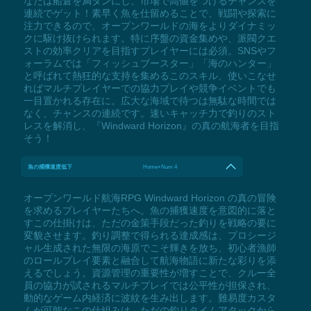
なたは船倉を満タンにし、市場で高値をつけるチャンスを
連続でゲット！素早く魚を仕留めることで、戦闘や探索に
注力できるので、オープンワールドの海をよりダイナミッ
クに駆け抜けられます。特に序盤の資金集めや、派閥クエ
ストの効率クリアを目指すプレイヤーには必須。SNSやフ
ォーラムでは「フィッシュブースター」「海のハンター」
と呼ばれて熱狂的な支持を集めるこのスキル、使いこなせ
ればマルチプレイヤーでの協力プレイや競争イベントでも
一目置かれる存在に。広大な海域で待つは無駄な時間では
なく、チャンスの連続です。速いキャッチ力で釣りのスト
レスを解消し、『Windward Horizon』の真の航海者を目指
そう！
魚の捕獲速度低下
Home+Num 4
オープンワールド航海RPG Windward Horizon の真の冒険
を求めるプレイヤーたちへ。魚の捕獲速度を意図的に落と
すこの仕掛けは、ただの金策手段だった釣りを戦略の要に
変貌させます。釣り調整で得られる達成感は、プロシージ
ャル生成された無限の海原でこそ輝きを放ち、初心者漁師
のロールプレイ要素と融合して航海物語に新たな彩りを添
えるでしょう。資源管理の重要性が増すことで、クルー全
員の協力が試されるマルチプレイでは公平性が担保され、
動的なゲーム内経済に波紋を生み出します。難易度カスタ
ムが可能なこの仕組みは、ただの釣りタイムアタックから