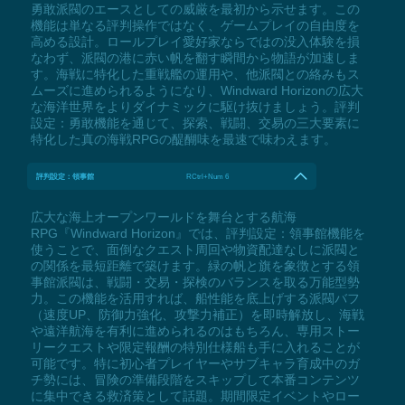
勇敢派閥のエースとしての威厳を最初から示せます。この
機能は単なる評判操作ではなく、ゲームプレイの自由度を
高める設計。ロールプレイ愛好家ならではの没入体験を損
なわず、派閥の港に赤い帆を翻す瞬間から物語が加速しま
す。海戦に特化した重戦艦の運用や、他派閥との絡みもス
ムーズに進められるようになり、Windward Horizonの広大
な海洋世界をよりダイナミックに駆け抜けましょう。評判
設定：勇敢機能を通じて、探索、戦闘、交易の三大要素に
特化した真の海戦RPGの醍醐味を最速で味わえます。
評判設定：領事館
RCtrl+Num 6
広大な海上オープンワールドを舞台とする航海
RPG『Windward Horizon』では、評判設定：領事館機能を
使うことで、面倒なクエスト周回や物資配達なしに派閥と
の関係を最短距離で築けます。緑の帆と旗を象徴とする領
事館派閥は、戦闘・交易・探検のバランスを取る万能型勢
力。この機能を活用すれば、船性能を底上げする派閥バフ
（速度UP、防御力強化、攻撃力補正）を即時解放し、海戦
や遠洋航海を有利に進められるのはもちろん、専用ストー
リークエストや限定報酬の特別仕様船も手に入れることが
可能です。特に初心者プレイヤーやサブキャラ育成中のガ
チ勢には、冒険の準備段階をスキップして本番コンテンツ
に集中できる救済策として話題。期間限定イベントやロー