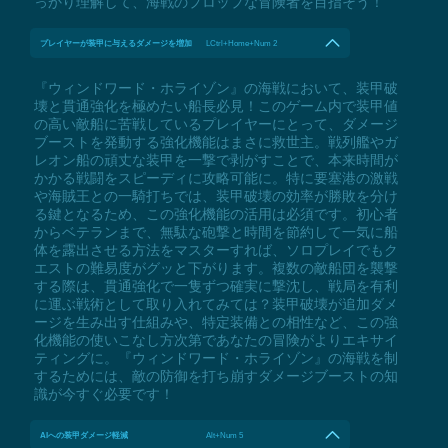
っかり理解して、海戦のプロップな冒険者を目指そう！
プレイヤーが装甲に与えるダメージを増加
LCtrl+Home+Num 2
『ウィンドワード・ホライゾン』の海戦において、装甲破
壊と貫通強化を極めたい船長必見！このゲーム内で装甲値
の高い敵船に苦戦しているプレイヤーにとって、ダメージ
ブーストを発動する強化機能はまさに救世主。戦列艦やガ
レオン船の頑丈な装甲を一撃で剥がすことで、本来時間が
かかる戦闘をスピーディに攻略可能に。特に要塞港の激戦
や海賊王との一騎打ちでは、装甲破壊の効率が勝敗を分け
る鍵となるため、この強化機能の活用は必須です。初心者
からベテランまで、無駄な砲撃と時間を節約して一気に船
体を露出させる方法をマスターすれば、ソロプレイでもク
エストの難易度がグッと下がります。複数の敵船団を襲撃
する際は、貫通強化で一隻ずつ確実に撃沈し、戦局を有利
に運ぶ戦術として取り入れてみては？装甲破壊が追加ダメ
ージを生み出す仕組みや、特定装備との相性など、この強
化機能の使いこなし方次第であなたの冒険がよりエキサイ
ティングに。『ウィンドワード・ホライゾン』の海戦を制
するためには、敵の防御を打ち崩すダメージブーストの知
識が今すぐ必要です！
AIへの装甲ダメージ軽減
Alt+Num 5