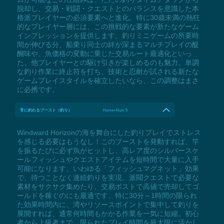
脱却し、交易・戦闘・クエストとのバランスを意識した本
格派プレイヤーの必須要素へと進化。特に30歳未満の熱狂
的なプレイヤー層には、この挑戦的な要素が新たなゲーム
インプレッションを提供します。釣りミニゲームの所要時
間が伸びる分、船乗り同士の絆が深まるマルチプレイの醍
醐味や、魚価格の変動に乗じた交易ルート最適化といっ
た、他プレイヤーとの駆け引きが楽しめるのも魅力。単調
な釣り作業に終止符を打ち、技術と忍耐が試される新たな
ゲームプレイスタイルを確立したいなら、この調整はまさ
に必携です。
常に釣れるブースト（釣り）
Home+Num 5
Windward Horizonの海を舞台にした釣りプレイでストレス
を感じる必要はもうなし！このブーストを発動すれば、竿
を振るたびに必ず魚がヒットし、高レア度のシルバースケ
ールフィッシュやクエストアイテムを短時間で大量に入手
可能になります。いわゆる「フィッシュマグネット」効果
で、待つことなく連続釣りを実現。派閥クエストで必要な
素材をサクサク集めたり、交易ポストで高値で売却してゴ
ールドを稼ぐのにも最適です。特に30分～1時間の限られ
た効果時間内に、湾やリソースポイントで集中して釣りを
展開すれば、通常何時間もかかる作業を一気に短縮。初心
者から上級者まで、限られたプレイ時間を最大限に活かし