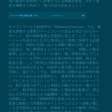
域の繁栄や派閥争いに影響を与える戦略的要素。今すぐ速
度を極限まで高めて、海の伝説を刻みましょう！
プレイヤー船の速度を遅くする
LCtrl+Num 4
オープンワールド航海RPG『Windward Horizon』では、船
速を調整する要素がゲームプレイの深みを決定づけるキー
ポイント。船の移動速度を意図的に落とすことで、プロシ
ージャル生成された広大な海域をより慎重に探索する必要
が生まれ、戦闘や交易における決断の重みが増します。こ
の設定は、単に難易度を上げるだけでなく、損傷した船を
修理しながら進むサバイバル感や、重い荷物を積んでリス
クとリターンを天秤にかける交易の妙味を強調。例えば、
船速が遅いことで町同士の物資輸送中に市場価格の変動を
読み切る余裕が生まれ、利益率を最大限に引き出すことが
可能に。協力プレイでは、移動速度に制限がある仲間の船
とペースを合わせる必要性から、連携攻撃や防御のタイミ
ングがこれまで以上にシビアに。またチャレンジモードで
は、航行速度の低下により海賊との駆け引きが一層スリリ
ングに。船体再生スキルや熟練した乗組員の配置が、遅さ
ゆえの不利を逆転させる醍醐味へと繋がります。ただしこ
の調整には、マップ移動時間が延長されるデメリットも。
高速な敵船との回避戦やタイムリーなクエスト攻略が難し
くなる可能性があるため、防御型タレントや修理に特化し