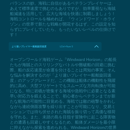
バランスの妙。海戦に自信があるベテランプレイヤーは、
あえて標準速度で挑むのもありですが、効率重視なら海賊
船減速を活用して、広大な海域を快適に制覇しましょう！
海戦コントロールを極めれば、『ウィンドワード・ホライ
ゾン』の世界で新たな戦略が開花するはず。この設定を知
らずにプレイしていたら、もったいないレベルの仕掛けで
す！
より速いプレイヤー船舶旋回速度
LCtrl+Num 5
オープンワールド海戦ゲーム『Windward Horizon』の船長
たちが海賊とのスリリングなバトルや難破船の回避に挑む
際、船の反応速度が命運を分けることは周知の事実。そん
な悩みを解決するのが「より速いプレイヤー船舶旋回速
度」のアップグレードだ。この機能は船体の機動性を飛躍
的に高め、大型フリゲートでもスムーズな方向転換が可能
になる。特に岩礁が密集する海域や急戦中に必要となる素
早い対応力を鍛えることで、初心者からベテランまでが新
たな航海の可能性に目覚める。海戦では敵の砲撃をかわし
ながら連続側面攻撃を繰り出すことが可能になり、交易ミ
ッションでは待ち伏せされた海賊を振り切って高価な積荷
を守れる。また、未踏の島を目指す冒険中に起こる障害物
との遭遇も回避しやすくなるため、船体ダメージを最小限
に抑えながら探索を進められる。Windward Horizonの世界