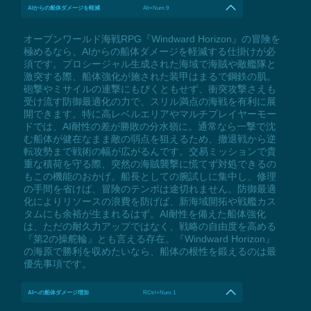
AIからの船体ダメージを軽減
Alt+Num 9
オープンワールド海戦RPG『Windward Horizon』の冒険を
極めるなら、AIからの船体ダメージを軽減する仕掛けが必
須です。プロシージャル生成された海域で海賊や敵艦隊と
激突する際、船体強化が施された装甲はまるで鋼鉄の肌。
砲撃やミサイルの連撃にもびくともせず、衝突攻撃さえも
受け流す防御最適化の力で、スリル満点の海戦を有利に展
開できます。特に高レベルエリアやマルチプレイヤーモー
ドでは、AI耐性の差が勝敗の分水嶺に。通常なら一撃で沈
む船体が健在なまま敵の弱点を狙えるため、撤退戦から逆
転攻勢まで戦術の幅が広がるんです。交易ミッションで貴
重な積荷を守る際、突然の海賊襲撃に慌てず対処できるの
もこの機能のおかげ。船長としての腕試しに集中し、修理
の手間を省けば、冒険のテンポは途切れません。防御最適
化によりリソースの浪費を防げば、新海域開拓や戦艦カス
タムにも余裕が生まれるはず。AI耐性を備えた船体強化
は、ただの耐久力アップではなく、戦略の自由度を高める
『第2の操舵輪』とも言える存在。『Windward Horizon』
の海原で勝利を収めたいなら、船体の根性を鍛えるのは最
優先事項です。
AIへの船体ダメージ増加
RCtrl+Num 1