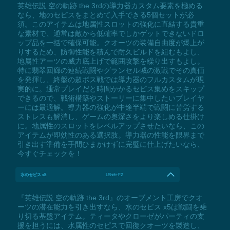
英雄伝説 空の軌跡 the 3rdの導力器カスタム要素を極める
なら、地のセピスをまとめて入手できる5個セットが必
須。このアイテムは地属性スロットの強化に直結する貴重
な素材で、通常は敵から低確率でしかゲットできないドロ
ップ品を一括で確保可能。クオーツの装備自由度が爆上が
りするため、防御性能を積んで耐久ビルドを組むもよし、
地属性アーツの威力底上げで範囲攻撃を繰り出すもよし。
特に翡翠回廊の連続戦闘やグランセル城の激戦でその真価
を発揮し、終盤の超ボス戦では導力器のフルカスタムが現
実的に。通常プレイだと時間かかるセピス集めをスキップ
できるので、戦術構築やストーリーに集中したいプレイヤ
ーには最適解。導力器の強化が中途半端で戦闘に苦労する
ストレスも解消し、ゲームの奥深さをより楽しめる仕掛け
に。地属性のスロットをレベルアップさせたいなら、この
アイテムが即効性のある選択肢。導力器の性能を限界まで
引き出す準備を手間ひまかけずに完璧に仕上げたいなら、
今すぐチェックを！
水のセピス x5
LShift+F2
『英雄伝説 空の軌跡 the 3rd』のオーブメント工房でクオ
ーツの潜在能力を引き出すなら、水のセピス x5は戦闘を乗
り切る基盤アイテム。ティータやクローゼがパーティの支
援を担うには、水属性のセピスで回復クオーツを製造し、