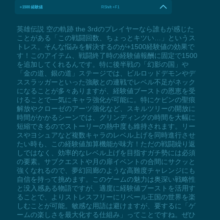
+1500 経験値
RShift +F1
英雄伝説 空の軌跡 the 3rdのプレイヤーなら誰もが感じた
ことがある「この戦闘回数、ちょっとキツい…」というス
トレス。そんな悩みを解決するのが+1500経験値の効果で
す！このアイテム、戦闘終了時の経験値報酬に固定で1500
を追加してくれるんです。特に後半戦の「幻影の国」や
「金の道、銀の道」ステージでは、ビルロッドデモンやデ
ススラッガーといった強敵との連戦でレベル不足がネック
になることが多々ありますが、経験値ブーストの恩恵を受
けることで一気にキャラ強化が可能に。特にケビンの聖痕
解放やクローゼのアーツ強化など、スキルツリーの開放に
時間がかかるシーンでは、グリンディングの時間を大幅に
短縮できるのでストーリーの熱中度も維持されます。リー
スやヨシュアなど複数キャラのレベル上げを同時進行させ
たい時も、この経験値加算機能が味方！ただの戦闘繰り返
しではなく、効率的なレベル上げを目指すガチ勢には必須
の要素。サブクエストや月の扉イベントの合間にサクッと
強くなれるので、夢幻回廊のような高難度チャレンジにも
自信を持って挑めます。このゲームの魅力は奥深い戦略性
と没入感ある物語ですが、適度に経験値ブーストを活用す
ることで、よりストレスフリーにリベール王国の世界を楽
しむことが可能。敏感な用語は避けますが、要するに「ゲ
ームの楽しさを最大化する仕組み」ってことですね。ぜひ