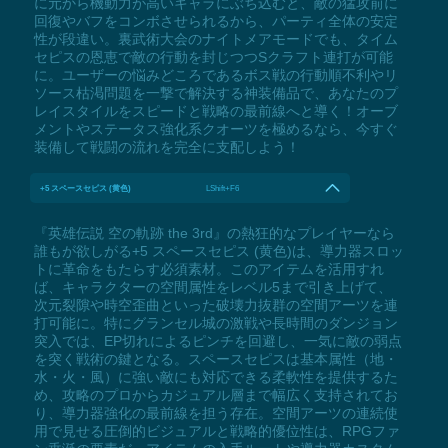
に元から機動力が高いキャラにぶち込むと、敵の猛攻前に
回復やバフをコンボさせられるから、パーティ全体の安定
性が段違い。裏武術大会のナイトメアモードでも、タイム
セピスの恩恵で敵の行動を封じつつSクラフト連打が可能
に。ユーザーの悩みどころであるボス戦の行動順不利やリ
ソース枯渇問題を一撃で解決する神装備品で、あなたのプ
レイスタイルをスピードと戦略の最前線へと導く！オーブ
メントやステータス強化系クオーツを極めるなら、今すぐ
装備して戦闘の流れを完全に支配しよう！
+5 スペースセピス (黄色)
LShift+F6
『英雄伝説 空の軌跡 the 3rd』の熱狂的なプレイヤーなら
誰もが欲しがる+5 スペースセピス (黄色)は、導力器スロッ
トに革命をもたらす必須素材。このアイテムを活用すれ
ば、キャラクターの空間属性をレベル5まで引き上げて、
次元裂隙や時空歪曲といった破壊力抜群の空間アーツを連
打可能に。特にグランセル城の激戦や長時間のダンジョン
突入では、EP切れによるピンチを回避し、一気に敵の弱点
を突く戦術の鍵となる。スペースセピスは基本属性（地・
水・火・風）に強い敵にも対応できる柔軟性を提供するた
め、攻略のプロからカジュアル層まで幅広く支持されてお
り、導力器強化の最前線を担う存在。空間アーツの連続使
用で見せる圧倒的ビジュアルと戦略的優位性は、RPGファ