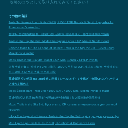
攻略のコツとして取り入れてみてください！
その他の言語
Trails 3rd Power-Up – Infinite CP/EP, +1500 EXP Boosts & Sepith Upgrades for
Phantasma Domination!
空轨3rd全功能辅助合集：经验狂潮+无限EP+塞匹斯强化，影之国硬核操作指南
Trails in the Sky the 3rd : Mods Stratégiques pour EXP, Mira et Sepith Boost
Epische Mods für The Legend of Heroes: Trails in the Sky the 3rd – Level-Sprint,
Mira-Boost & mehr!
Mods Trails in the Sky 3rd: Boost EXP, Mira, Sepith y CP/EP Infinito
영웅전설 하늘의 궤적 the 3rd: 경험치 1500+, 무한 EP/CP, 세피스 강화로 전략적 승리!
하드코어 조작/전투 효율/스토리 집중
英雄伝説 空の軌跡 the 3rd攻略の秘策！レベル上げ・ミラ稼ぎ・無限CPなどハードコ
ア操作を極める
Mods Épicos para Trails 3rd: +1500 EXP, +1000 Mira, Sepith Infinito e Mais!
英雄傳說空之軌跡3rd無限EP+經驗BUFF全解鎖！影之國速推必備黑科技
Моды Trails in the Sky 3rd: Буст опыта, CP, сепиты и неуязвимость для эпичной
прокачки!
مودات The Legend of Heroes: Trails in the Sky the 3rd | حيل ملحمية وتطوير فريق قوي
Mod Epiche per Trails 3: XP+1500, CP Infinito & Batt senza Limiti