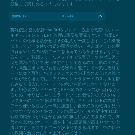
最後まで楽しめるようになります。
無限EPバトル
Home+F9
英雄伝説 空の軌跡 the 3rdをプレイする上で戦闘中のエネ
ルギーポイント（EP）管理は重要な要素ですが、無限EP
バトルの仕様を活かせばその制約が一変します。この機能
によってアーツ使い放題の環境が整い、例えばケビンの聖
痕解放やリスの回復アーツを連続でぶちかませるようにな
るんです。戦闘フリーなスタイルで攻撃アーツや補助アー
ツを戦況に応じて使い倒すことができるので、影の王のよ
うな高難度ボス戦でも聖なる審判を連打して一気に攻略モ
ードに突入可能。特にファンタスマの迷宮のように連続バ
トルが続く場面では、アガテやシェラザードのスキルを惜
しみなく投入してパーティの勢いを維持しやすくなりま
す。初心者プレイヤーでもEP不足のストレスから解放され
るため、オリビエやミュラーといった個性的な16人のキャ
ラクターのアーツを試す際に最適。キャラビルドの検証も
アーツ使い放題なら一気に加速し、自分好みの戦術を見つ
けやすくなるのも魅力。この無限EPバトルを駆使すれば、
戦略の幅が広がりながら物語の核心に没入できるので、20
代から30代のゲーマー層を中心に話題性が高まりやすい仕
掛けです。高コストアーツが連発できる環境で、空の軌跡
の戦闘を新次元に引き上げてみては？