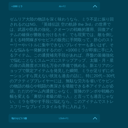
+1000 ミラ
Alt+F2
ゼムリア大陸の物語を深く味わうなら、ミラ不足に振り回
されるのはNG。『英雄伝説 空の軌跡 the 3rd』の世界で
は、武器や防具の強化、クオーツの戦略的運用、回復アイ
テムの確保が勝敗を分けるカギ。でも現実では、敵を倒し
まくる時間稼ぎやセピスの販売に手間取って、肝心のスト
ーリーやバトルに集中できないプレイヤーも多いはず。そ
んな悩みを一発解決するのが、+1000ミラが即座に手に入
るアイテム。この通貨補充手段があれば、序盤の装備強化
で悩むことなくスムーズにステップアップ、太陽・月・星
の扉の高難度ボス戦も万全の準備で挑める。新エリアのシ
ョップで限定アイテムを発見した瞬間、ミラが足りずにポ
ーションすら買えない状況も過去の話に。特に20代～30代
のアクティブプレイヤーには、無駄な労力を省いてケビン
の物語の核心や戦闘の奥深さを堪能できる本アイテムが必
須。ただのゲーム内通貨じゃなく、冒険のテンポや戦略の
幅を変える「裏切り者級の助っ人」と言っても過言じゃな
い。ミラを増やす手段に悩むなら、このアイテムでストレ
スフリーなプレイスタイルを手に入れよう。
地のセピス 5個
LShift+F1