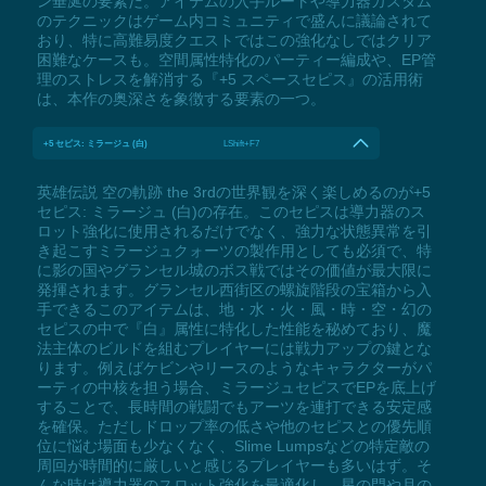
ン垂涎の要素だ。アイテムの入手ルートや導力器カスタム
のテクニックはゲーム内コミュニティで盛んに議論されて
おり、特に高難易度クエストではこの強化なしではクリア
困難なケースも。空間属性特化のパーティー編成や、EP管
理のストレスを解消する『+5 スペースセピス』の活用術
は、本作の奥深さを象徴する要素の一つ。
+5 セピス: ミラージュ (白)
LShift+F7
英雄伝説 空の軌跡 the 3rdの世界観を深く楽しめるのが+5
セピス: ミラージュ (白)の存在。このセピスは導力器のス
ロット強化に使用されるだけでなく、強力な状態異常を引
き起こすミラージュクォーツの製作用としても必須で、特
に影の国やグランセル城のボス戦ではその価値が最大限に
発揮されます。グランセル西街区の螺旋階段の宝箱から入
手できるこのアイテムは、地・水・火・風・時・空・幻の
セピスの中で『白』属性に特化した性能を秘めており、魔
法主体のビルドを組むプレイヤーには戦力アップの鍵とな
ります。例えばケビンやリースのようなキャラクターがパ
ーティの中核を担う場合、ミラージュセピスでEPを底上げ
することで、長時間の戦闘でもアーツを連打できる安定感
を確保。ただしドロップ率の低さや他のセピスとの優先順
位に悩む場面も少なくなく、Slime Lumpsなどの特定敵の
周回が時間的に厳しいと感じるプレイヤーも多いはず。そ
んな時は導力器のスロット強化を最適化し、星の門や月の