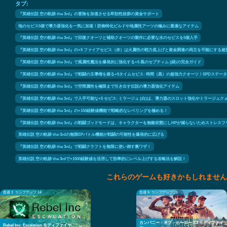
タブ:
『英雄伝説 空の軌跡 the 3rd』の冒険を加速させる即効性抜群の資金サポート
地のセピス5個で導力器強化を一気に加速！防御特化ビルドや地属性アーツの極みに最適なアイテム
『英雄伝説 空の軌跡 the 3rd』で回復クオーツと補助クオーツの製作に必要な水のセピスを5個入手
『英雄伝説 空の軌跡 the 3rd』の+5 ファイアセピス（赤）は火属性の戦力底上げと資金調達の両立を可能にする
『英雄伝説 空の軌跡 the 3rd』で風属性魔法を爆発的に強化する+5 風のセプティム (緑)の完全ガイド
『英雄伝説 空の軌跡 the 3rd』で戦闘の主導権を握る+5タイムセピス: 時間（黒）の超強力クオーツ！SPD
『英雄伝説 空の軌跡 the 3rd』で空間属性を極限まで引き出す伝説の導力器強化アイテム
『英雄伝説 空の軌跡 the 3rd』で入手可能な+5 セピス: ミラージュ (白)は、導力器のスロット強化やミラ
『英雄伝説 空の軌跡 the 3rd』の+150経験値機能で戦略的なレベリングを極める！
『英雄伝説 空の軌跡 the 3rd』の戦闘ゴッドモードは、キャラクターを無敵状態にしHPが減らないためストレ
英雄伝説 空の軌跡 the 3rdの無限EPバトル機能が戦闘の可能性を爆発的に広げる
『英雄伝説 空の軌跡 the 3rd』で戦闘クラフトを無限に使い倒す裏ワザ！
英雄伝説 空の軌跡 the 3rdで+1500経験値を活用して効率的にレベル上げする攻略法を解説！
これらのゲームも好きかもしれません
普通 3
ランプアップ 14
普通 9
ランプアップ 23
カンパニー・オブ・ヒーローズ3 モディファイ
Rebel Inc: Escalation モディファイヤ