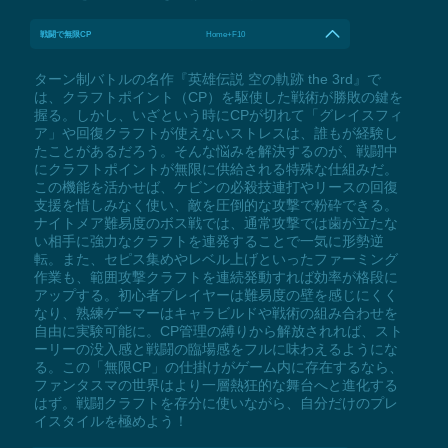
戦闘で無限CP
Home+F10
ターン制バトルの名作『英雄伝説 空の軌跡 the 3rd』で
は、クラフトポイント（CP）を駆使した戦術が勝敗の鍵を
握る。しかし、いざという時にCPが切れて「グレイスフィ
ア」や回復クラフトが使えないストレスは、誰もが経験し
たことがあるだろう。そんな悩みを解決するのが、戦闘中
にクラフトポイントが無限に供給される特殊な仕組みだ。
この機能を活かせば、ケビンの必殺技連打やリースの回復
支援を惜しみなく使い、敵を圧倒的な攻撃で粉砕できる。
ナイトメア難易度のボス戦では、通常攻撃では歯が立たな
い相手に強力なクラフトを連発することで一気に形勢逆
転。また、セピス集めやレベル上げといったファーミング
作業も、範囲攻撃クラフトを連続発動すれば効率が格段に
アップする。初心者プレイヤーは難易度の壁を感じにくく
なり、熟練ゲーマーはキャラビルドや戦術の組み合わせを
自由に実験可能に。CP管理の縛りから解放されれば、スト
ーリーの没入感と戦闘の臨場感をフルに味わえるようにな
る。この「無限CP」の仕掛けがゲーム内に存在するなら、
ファンタスマの世界はより一層熱狂的な舞台へと進化する
はず。戦闘クラフトを存分に使いながら、自分だけのプレ
イスタイルを極めよう！