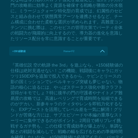
門の攻略前に効率よく資源を確保する戦略が勝敗の分水嶺
に。ミラージュクォーツ特化型の育成では、幻属性のセピ
スと組み合わせて状態異常アーツを連携させるなど、チー
ム構成に合わせた柔軟な選択が求められます。高難度コン
テンツに挑む際は、このセピスの管理次第でパーティ全体
の戦闘力が飛躍的に向上するので、導力器の進化を意識し
たリソース配分を常に意識することが重要です。
+150 経験値
Home+F2
『英雄伝説 空の軌跡 the 3rd』を遊ぶなら、+150経験値の
仕様は絶対見逃せない！この機能、戦闘後にキャラにガッ
ツリ150EXPを追加で投入できるから、ケビンとリースの
影の国ミッションでレベルキャップ突破も夢じゃない。物
語の核心に迫るには、やっぱステータス強化や新クラフト
習得がキモでしょ？特に後半の門の守護者やナイトメア難
易度の攻略では、高速レベリングで育成時間を短縮できる
のがデカい。新参キャラのティタやレンを即戦力化するな
ら、EXPブーストを活用してレベル差を一気に解消！グリ
ンドが苦痛な方には、サブエピソードや本編の重厚なスト
ーリーに集中できるのがポイント。2周目で縛りプレイ挑
戦するガチ勢も、この仕様で育成効率が爆上がり。単調な
敵との戦闘を減らして、戦略の幅を広げるための準備時間
を確保したいなら、+150経験値は必須アイテム。パーティ