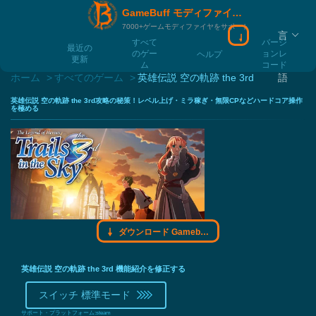
GameBuff モディファイヤモディファイヤ
7000+ゲームモディファイヤをサポート
言
ダウンロード Ga
すべて
バージ
最近の
のゲー
ョンレ
ヘルプ
更新
ム
コード
ホーム
すべてのゲーム
英雄伝説 空の軌跡 the 3rd
語
英雄伝説 空の軌跡 the 3rd攻略の秘策！レベル上げ・ミラ稼ぎ・無限CPなどハードコア操作
を極める
ダウンロード Gamebuff モディファイヤモディファイヤ
英雄伝説 空の軌跡 the 3rd 機能紹介を修正する
スイッチ 標準モード
サポート・プラットフォーム:
steam