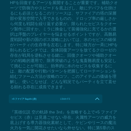
HPを回復するアーツを展開することが重要です。補助クオ
ーツで防御力やスピードを底上げし、敵にデバフを仕掛け
るにも必須となるこのリソースは、サファイアの塔の深層
部や変形空間で入手できるものの、ドロップ率の厳しさか
ら何度も戦闘を繰り返す必要が。限られたセピスをクオー
ツ製作に回すか、ミラに換金して装備強化に充てるかの選
択は序盤のプレイヤーを悩ませるポイントですが、高難易
度戦闘や影の国のボス攻略においては、水のセピスの確保
がパーティの生存率を左右します。特に味方が一斉にHPを
削られるピンチでは、全体回復アーツを放てるクローゼの
存在が戦局を逆転させる鍵に。回復クオーツや補助クオー
ツの戦略的運用で、限界突破のような鬼畜難易度も安定し
て挑むことが可能に。効率的に水のセピスを収集するに
は、敵の配置や行動パターンを把握してローテーションを
組むファーム方法が攻略のコツ。このアイテムの価値を理
解し、使いこなせば、どんな戦況でもパーティを立て直せ
る頼れる存在に成長できます。
+5 ファイア Sepith (赤)
LShift+F3
『英雄伝説 空の軌跡 the 3rd』を攻略する上で+5 ファイア
セピス（赤）は見過ごせない存在。火属性アーツの威力を
底上げする導力器強化素材として、ケビンやリースの魔法
火力を一気に開花させたいなら外せない。特に第5章のス