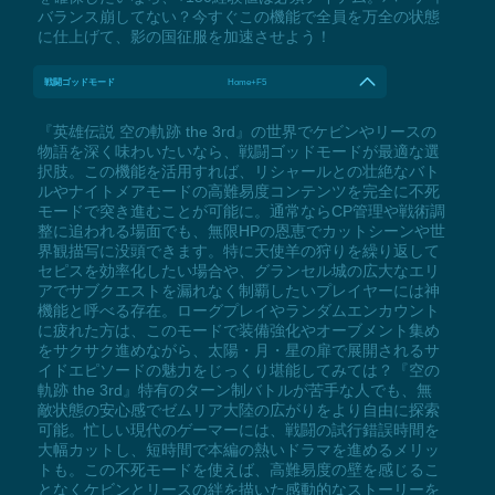
バランス崩してない？今すぐこの機能で全員を万全の状態
に仕上げて、影の国征服を加速させよう！
戦闘ゴッドモード
Home+F5
『英雄伝説 空の軌跡 the 3rd』の世界でケビンやリースの
物語を深く味わいたいなら、戦闘ゴッドモードが最適な選
択肢。この機能を活用すれば、リシャールとの壮絶なバト
ルやナイトメアモードの高難易度コンテンツを完全に不死
モードで突き進むことが可能に。通常ならCP管理や戦術調
整に追われる場面でも、無限HPの恩恵でカットシーンや世
界観描写に没頭できます。特に天使羊の狩りを繰り返して
セピスを効率化したい場合や、グランセル城の広大なエリ
アでサブクエストを漏れなく制覇したいプレイヤーには神
機能と呼べる存在。ローグプレイやランダムエンカウント
に疲れた方は、このモードで装備強化やオーブメント集め
をサクサク進めながら、太陽・月・星の扉で展開されるサ
イドエピソードの魅力をじっくり堪能してみては？『空の
軌跡 the 3rd』特有のターン制バトルが苦手な人でも、無
敵状態の安心感でゼムリア大陸の広がりをより自由に探索
可能。忙しい現代のゲーマーには、戦闘の試行錯誤時間を
大幅カットし、短時間で本編の熱いドラマを進めるメリッ
トも。この不死モードを使えば、高難易度の壁を感じるこ
となくケビンとリースの絆を描いた感動的なストーリーを