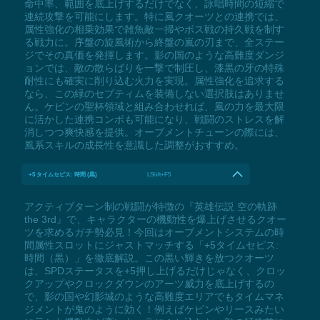
命中率、範囲を底上げするだけでなく、詠唱時間の短縮で
連続攻撃を可能にします。特に風クオーツとの連携では、
属性強化の相乗効果で雑魚敵一掃やボス戦の持久戦を制す
る戦力に。序盤の旋風術から終盤の嵐の刃まで、全ステー
ジでその真価を発揮します。影の国のような高難度ダンジ
ョンでは、敵の散らばりを一撃で制圧し、漆黒の牙の特殊
耐性にも確実に削り込む火力を実現。属性強化を追求する
なら、この緑のセプティムを装備しない選択肢はありませ
ん。ケビンの聖杯領域と組み合わせれば、風の力を最大限
に活かした連携コンボも可能になり、戦闘のストレスを解
消しつつ爽快感を提供。オーブメントチューンの際には、
風系スキルの成長性を意識した調整がおすすめ。
+5 タイムセピス: 時間 (黒)
LShift+F5
アクティブターン制の戦闘が特徴の『英雄伝説 空の軌跡
the 3rd』で、キャラクターの機動性を爆上げさせるクオー
ツを求めるガチ勢必見！今回はオーブメントシステムの時
間属性スロットにジャストマッチする「+5タイムセピス:
時間（黒）」を徹底解説。この黒い輝きを放つクオーツ
は、SPDステータスを+5押し上げるだけじゃなく、クロッ
クアップやクロックダウンのアーツ威力を底上げするの
で、影の国や幻影城のような高難度エリアでもタイムマネ
ジメントが鬼のように効く！例えばケビンやリースみたい