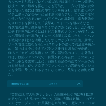
カルヘッド乱戦やプレインボス戦では属性リソース管理の
妙技で一気に勝機を掴むことも可能だ。一方で序盤の資金
難に陥った際には個別売却でミラを確保し、防具強化やア
イテム購入の足掛かりに回す選択肢もアリ。この二刀流的
な使い方ができるのがこのアイテムの真骨頂。導力器強化
でスロットを拡張して「攻撃4」クォーツを組み込むと、
炎属性の連撃が敵を焼き尽くす炎の渦に変わる。だが無駄
にせず効率的に使うにはセピス収集のノウハウが必須。エ
ルベ周遊道の効率的なドロップ場所を攻略したり、イベン
ト戦闘の余剰分を活用したりするのがプロの流儀。属性リ
ソース管理に悩むなら1～2スロットの強化で満足度を確か
め、残りはミラに換えてバランス維持を図るのが正解。
SNSで「セピス収集術」や「導力器強化のコツ」を発信す
れば、軌跡ファンの間で一目置かれる存在に。この赤いセ
ピスは単なる素材以上に、戦闘と経済の両面でゲームの流
れを握る鍵。使い方次第でファンタスマの過酷なダンジョ
ンを快適に乗り切れるようになるから、見逃すと後悔必至
だ。
+5 風のセプティム (緑)
LShift+F4
『英雄伝説 空の軌跡 the 3rd』の戦闘を圧倒的に有利に進
めるなら、+5 風のセプティム (緑)の活用は必須。このアイ
テムはオーブメントに風属性を+5追加し、魔法ダメージや