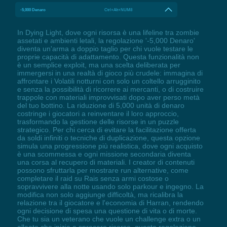
-5,000 Denaro
Ctrl+Alt+NUM8
In Dying Light, dove ogni risorsa è una lifeline tra zombie
assetati e ambienti letali, la regolazione '-5,000 Denaro'
diventa un'arma a doppio taglio per chi vuole testare le
proprie capacità di adattamento. Questa funzionalità non
è un semplice exploit, ma una scelta deliberata per
immergersi in una realtà di gioco più crudele: immagina di
affrontare i Volatili notturni con solo un coltello arrugginito
e senza la possibilità di ricorrere ai mercanti, o di costruire
trappole con materiali improvvisati dopo aver perso metà
del tuo bottino. La riduzione di 5,000 unità di denaro
costringe i giocatori a reinventare il loro approccio,
trasformando la gestione delle risorse in un puzzle
strategico. Per chi cerca di evitare la facilitazione offerta
da soldi infiniti o tecniche di duplicazione, questa opzione
simula una progressione più realistica, dove ogni acquisto
è una scommessa e ogni missione secondaria diventa
una corsa al recupero di materiali. I creator di contenuti
possono sfruttarla per mostrare run alternative, come
completare il raid su Rais senza armi costose o
sopravvivere alla notte usando solo parkour e ingegno. La
modifica non solo aggiunge difficoltà, ma ricalibra la
relazione tra il giocatore e l'economia di Harran, rendendo
ogni decisione di spesa una questione di vita o di morte.
Che tu sia un veterano che vuole un challenge extra o un