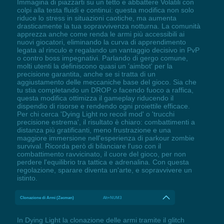
Immagina di piazzarti su un tetto e abbattere Volatili con
colpi alla testa fluidi e continui: questa modifica non solo
riduce lo stress in situazioni caotiche, ma aumenta
drasticamente la tua sopravvivenza notturna. La comunità
apprezza anche come renda le armi più accessibili ai
nuovi giocatori, eliminando la curva di apprendimento
legata al rinculo e regalando un vantaggio decisivo in PvP
o contro boss impegnativi. Parlando di gergo comune,
molti utenti la definiscono quasi un 'aimbot' per la
precisione garantita, anche se si tratta di un
aggiustamento delle meccaniche base del gioco. Sia che
tu stia completando un DROP o facendo fuoco a raffica,
questa modifica ottimizza il gameplay riducendo il
dispendio di risorse e rendendo ogni proiettile efficace.
Per chi cerca 'Dying Light no recoil mod' o 'trucchi
precisione estrema', il risultato è chiaro: combattimenti a
distanza più gratificanti, meno frustrazione e una
maggiore immersione nell'esperienza di parkour zombie
survival. Ricorda però di bilanciare l'uso con il
combattimento ravvicinato, il cuore del gioco, per non
perdere l'equilibrio tra tattica e adrenalina. Con questa
regolazione, sparare diventa un'arte, e sopravvivere un
istinto.
Clonazione di Armi (Zecman)
Alt+NUM3
In Dying Light la clonazione delle armi tramite il glitch