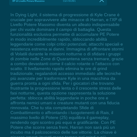
XP di Livello Potere Massimo
Ctrl+NUM1
In Dying Light, il sistema di progressione di Kyle Crane è
cruciale per sopravvivere alle minacce di Harran, e l'XP di
Livello Potere Massimo diventa un alleato indispensabile
per chi vuole dominare il campo di battaglia. Questa
funzionalità esclusiva permette di accumulare PE Potere
in modo incredibilmente rapido, sbloccando abilità
leggendarie come colpi critici potenziati, attacchi speciali e
resistenza estrema ai danni. Immagina di affrontare stormi
di Volatili durante le missioni notturne o di sfidare i gruppi
di zombie nelle Zone di Quarantena senza tremare, grazie
a combo devastanti come il calcio rotante o l'attacco con
scatto. Il livellamento rapido elimina le ore di grind
tradizionale, regalandoti accesso immediato alle tecniche
più avanzate per trasformare Kyle in una macchina da
guerra pronta a ogni sfida. Per i giocatori che trovano
frustrante la progressione lenta o il crescente stress delle
fasi notturne, questa opzione rappresenta la soluzione
perfetta: sblocca abilità leggendarie in poche ore e
affronta nemici umani e creature mutanti con una fiducia
rinnovata. Che tu stia completando Sfide di
Combattimento o affrontando i luogotenenti di Rais, il
massimo livello di Potere (25) equilibra il gameplay,
rendendo ogni scontro più equo e gratificante. Con PE
Potere che scorre senza freni, Harran non sarà più un
incubo ma il palcoscenico delle tue vittorie. La chiave è