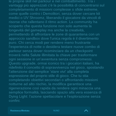
le proprie skill nel parkour e nel combattimento. Tra i
vantaggi più apprezzati c'è la possibilità di concentrarsi sul
completamento di missioni complesse o sfide estreme,
come quelle contro i Demolitori, senza dover cercare kit
medici o UV Shroomz, liberando il giocatore da vincoli di
risorse che rallentano il ritmo action. La community ha
scoperto che questa funzione non solo aumenta la
longevità del gameplay ma anche la creatività,
permettendo di affrontare le zone di quarantena con un
approccio sandbox dove l'unica regola è il divertimento
puro. Chi cerca modi per rendere meno frustrante
l'esperienza di notte o desidera testare nuove combo di
parkour senza dover ricominciare da un checkpoint
troverà nella Salute illimitata la chiave per trasformare
ogni sessione in un'avventura senza compromessi.
Questo upgrade, ormai iconico tra i giocatori italiani, ha
ridefinito il concetto di sopravvivenza nel gioco, spostando
l'attenzione dal semplice 'stare vivi' alla completa
espressione del proprio stile di gioco. Che tu stia
completando obiettivi secondari o affrontando missioni
notturne ad alto rischio, la modifica garantisce una
rigenerazione così rapida da rendere ogni minaccia una
semplice formalità, lasciando spazio alla vera essenza di
Dying Light: l'azione spettacolare e l'esplorazione senza
confini.
Resistenza Illimitata
NUM2