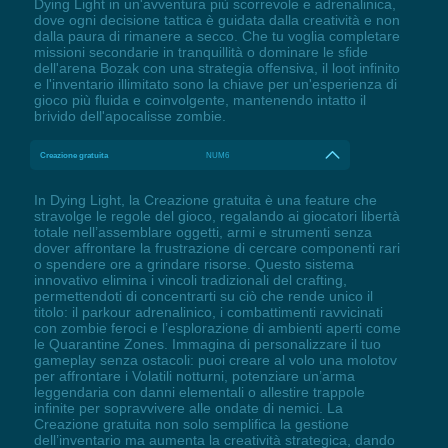
Dying Light in un'avventura più scorrevole e adrenalinica,
dove ogni decisione tattica è guidata dalla creatività e non
dalla paura di rimanere a secco. Che tu voglia completare
missioni secondarie in tranquillità o dominare le sfide
dell'arena Bozak con una strategia offensiva, il loot infinito
e l'inventario illimitato sono la chiave per un'esperienza di
gioco più fluida e coinvolgente, mantenendo intatto il
brivido dell'apocalisse zombie.
Creazione gratuita
NUM6
In Dying Light, la Creazione gratuita è una feature che
stravolge le regole del gioco, regalando ai giocatori libertà
totale nell’assemblare oggetti, armi e strumenti senza
dover affrontare la frustrazione di cercare componenti rari
o spendere ore a grindare risorse. Questo sistema
innovativo elimina i vincoli tradizionali del crafting,
permettendoti di concentrarti su ciò che rende unico il
titolo: il parkour adrenalinico, i combattimenti ravvicinati
con zombie feroci e l’esplorazione di ambienti aperti come
le Quarantine Zones. Immagina di personalizzare il tuo
gameplay senza ostacoli: puoi creare al volo una molotov
per affrontare i Volatili notturni, potenziare un’arma
leggendaria con danni elementali o allestire trappole
infinite per sopravvivere alle ondate di nemici. La
Creazione gratuita non solo semplifica la gestione
dell’inventario ma aumenta la creatività strategica, dando