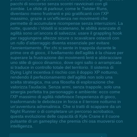
pacchi di soccorso senza scontri ravvicinati con gli
zombie. Le sfide di parkour, come le Twister Runs,
diventano meno frustranti e più gratificanti con l'XP
massimo, grazie a un'efficienza nei movimenti che
permette di accumulare ricompense senza interruzioni. La
notte, quando i Volatili si scatenano, le abilità avanzate di
agilità sono un'ancora di salvezza: usare il grappling hook
per raggiungere altezze sicure o scavalcare ostacoli con
un rullo d'atterraggio diventa essenziale per evitare
l'annientamento. Per chi si sente in trappola durante le
prime ore di gioco, il livellamento dell'agilità è la chiave per
superare la frustrazione dei movimenti lenti e abbracciare
uno stile di gioco dinamico, dove ogni salto o arrampicata
si traduce in controllo totale del territorio. Il sistema di
Dying Light incentiva il rischio con il doppio XP notturno,
rendendo il perfezionamento dell'agilità non solo una
scelta strategica, ma una filosofia di esplorazione che
valorizza l'audacia. Senza armi, senza trappole, solo una
sinergia perfetta tra personaggio e ambiente: ecco come
l'XP massimo di agilità ridefinisce l'esperienza di gioco,
trasformando le debolezze in forza e il terrore notturno in
un'avventura adrenalinica. Che si tratti di scappare da un
Night Runner o di completare un percorso acrobatico,
questa evoluzione delle capacità di Kyle Crane è il cuore
pulsante di un gameplay che premia chi osa muoversi con
intelligenza.