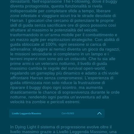
devastanti. Nell'espansione The Following, dove il buggy
diventa protagonista, questa funzionalità si rivela
indispensabile per completare sfide a tempo, liberare
zone infestate e viaggiare sicuri tra le strade desolate di
Harran. I giocatori che cercano di potenziare le proprie
skill di guida senza sacrificare ore di gioco possono così
sfruttare al massimo le potenzialità del veicolo,
trasformandolo in un'arma mobile per il combattimento e
un mezzo agile per esplorazioni strategiche. Con abilità di
guida sbloccate al 100%, ogni sessione si carica di
adrenalina: sfuggire ai nemici diventa un gioco da ragazzi,
le missioni secondarie si completano in un lampo e i
terreni impervi non sono più un ostacolo. Che tu sia alle
prime armi o un veterano notturno, il livello di guida
massimo cambia le regole del survival open-world,
regalando un gameplay più dinamico e adatto a chi vuole
affrontare Harran senza compromessi. L'esperienza di
guida ottimizzata non solo riduce la frustrazione di
riparare il buggy dopo ogni scontro, ma aumenta
drasticamente le chance di sopravvivenza durante le orde
notturne, rendendo ogni partita un'avventura ad alta
velocità tra zombie e pericoli estremi.
Livello Leggenda Massimo
Ctrl+NUM3
In Dying Light il sistema di progressione evolve oltre il
livello massimo grazie a Livello Leggenda Massimo, una