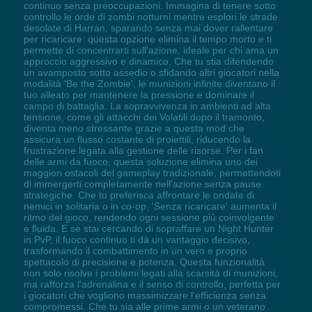
continuo senza preoccupazioni. Immagina di tenere sotto
controllo le orde di zombi notturni mentre esplori le strade
desolate di Harran, sparando senza mai dover rallentare
per ricaricare: questa opzione elimina il tempo morto e ti
permette di concentrarti sull'azione, ideale per chi ama un
approccio aggressivo e dinamico. Che tu stia difendendo
un avamposto sotto assedio o sfidando altri giocatori nella
modalità 'Be the Zombie', le munizioni infinite diventano il
tuo alleato per mantenere la pressione e dominare il
campo di battaglia. La sopravvivenza in ambienti ad alta
tensione, come gli attacchi dei Volatili dopo il tramonto,
diventa meno stressante grazie a questa mod che
assicura un flusso costante di proiettili, riducendo la
frustrazione legata alla gestione delle risorse. Per i fan
delle armi da fuoco, questa soluzione elimina uno dei
maggiori ostacoli del gameplay tradizionale, permettendoti
di immergerti completamente nell'azione senza pause
strategiche. Che tu preferisca affrontare le ondate di
nemici in solitaria o in co-op, 'Senza ricaricare' aumenta il
ritmo del gioco, rendendo ogni sessione più coinvolgente
e fluida. E se stai cercando di sopraffare un Night Hunter
in PvP, il fuoco continuo ti dà un vantaggio decisivo,
trasformando il combattimento in un vero e proprio
spettacolo di precisione e potenza. Questa funzionalità
non solo risolve i problemi legati alla scarsità di munizioni,
ma rafforza l'adrenalina e il senso di controllo, perfetta per
i giocatori che vogliono massimizzare l'efficienza senza
compromessi. Che tu sia alle prime armi o un veterano