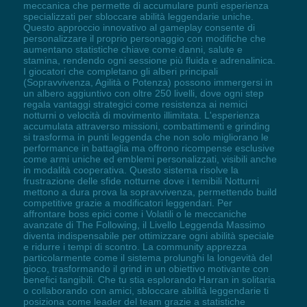
meccanica che permette di accumulare punti esperienza
specializzati per sbloccare abilità leggendarie uniche.
Questo approccio innovativo al gameplay consente di
personalizzare il proprio personaggio con modifiche che
aumentano statistiche chiave come danni, salute e
stamina, rendendo ogni sessione più fluida e adrenalinica.
I giocatori che completano gli alberi principali
(Sopravvivenza, Agilità o Potenza) possono immergersi in
un albero aggiuntivo con oltre 250 livelli, dove ogni step
regala vantaggi strategici come resistenza ai nemici
notturni o velocità di movimento illimitata. L'esperienza
accumulata attraverso missioni, combattimenti e grinding
si trasforma in punti leggenda che non solo migliorano le
performance in battaglia ma offrono ricompense esclusive
come armi uniche ed emblemi personalizzati, visibili anche
in modalità cooperativa. Questo sistema risolve la
frustrazione delle sfide notturne dove i temibili Notturni
mettono a dura prova la sopravvivenza, permettendo build
competitive grazie a modificatori leggendari. Per
affrontare boss epici come i Volatili o le meccaniche
avanzate di The Following, il Livello Leggenda Massimo
diventa indispensabile per ottimizzare ogni abilità speciale
e ridurre i tempi di scontro. La community apprezza
particolarmente come il sistema prolunghi la longevità del
gioco, trasformando il grind in un obiettivo motivante con
benefici tangibili. Che tu stia esplorando Harran in solitaria
o collaborando con amici, sbloccare abilità leggendarie ti
posiziona come leader del team grazie a statistiche