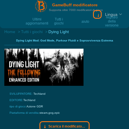
GameBuff modificatore
Supporta oltre 7000 modificatori di gioco
Lingua
Scarica il modif
registro
Ultimi
Tutti i
della
aiuto
aggiornamenti
giochi
versione
Home
Tutti i giochi
Dying Light
Dying Light Mod: God Mode, Parkour Fluidi e Sopravvivenza Estrema
SVILUPPATORE:
Techland
EDITORE:
Techland
tipo di gioco:
Azione
GDR
Piattaforma di vendita:
steam,gog,epic
Scarica il modificatore Gamebuff