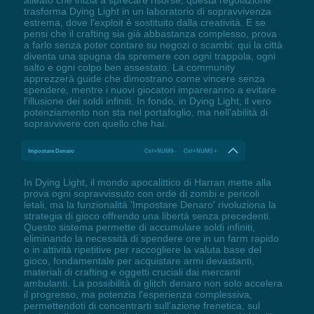
alleato che inizia a sprecare risorse, questa regolazione
trasforma Dying Light in un laboratorio di sopravvivenza
estrema, dove l'exploit è sostituito dalla creatività. E se
pensi che il crafting sia già abbastanza complesso, prova
a farlo senza poter contare su negozi o scambi: qui la città
diventa una spugna da spremere con ogni trappola, ogni
salto e ogni colpo ben assestato. La community
apprezzerà guide che dimostrano come vincere senza
spendere, mentre i nuovi giocatori impareranno a evitare
l'illusione dei soldi infiniti. In fondo, in Dying Light, il vero
potenziamento non sta nel portafoglio, ma nell'abilità di
sopravvivere con quello che hai.
Impostare Denaro
Ctrl+NUM9 - Ctrl+NUM0 +
In Dying Light, il mondo apocalittico di Harran mette alla
prova ogni sopravvissuto con orde di zombi e pericoli
letali, ma la funzionalità 'Impostare Denaro' rivoluziona la
strategia di gioco offrendo una libertà senza precedenti.
Questo sistema permette di accumulare soldi infiniti,
eliminando la necessità di spendere ore in un farm rapido
o in attività ripetitive per raccogliere la valuta base del
gioco, fondamentale per acquistare armi devastanti,
materiali di crafting e oggetti cruciali dai mercanti
ambulanti. La possibilità di glitch denaro non solo accelera
il progresso, ma potenzia l'esperienza complessiva,
permettendoti di concentrarti sull'azione frenetica, sul