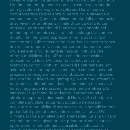
UV illimitata emerge come una soluzione rivoluzionaria
per i giocatori che vogliono esplorare Harran senza
compromettere l'esperienza di parkour o la strategia di
combattimento. Questa modifica, amata dalla community
di survival horror, elimina il limite di carica della torcia
originale, permettendoti di illuminare ogni angolo del
mondo aperto mentre salti tra i tetti o sfuggi agli zombie
mutati. I fan del gioco apprezzeranno la possibilità di
concentrarsi sulle meccaniche di parkour avanzato senza
dover interrompere l'azione per cercare batterie o razzi
UV, elementi critici durante le missioni notturne che
offrono moltiplicatori di XP ma richiedono massima
attenzione. La luce UV costante diventa un'arma
silenziosa contro i Notturni: accecarli ripetutamente non
solo rallenta la loro aggressione, ma ti concede secondi
preziosi per eseguire mosse acrobatiche o colpi decisivi,
migliorando la fluidità del gameplay. Nei tunnel infestati o
negli edifici abbandonati, dove l'immersione nel survival
horror raggiunge il massimo, questa feature elimina lo
stress della gestione delle risorse, permettendoti di
sfruttare appieno le dinamiche di Harran. Sia che tu stia
completando sfide notturne, cacciando nemici per
migliorare le tue abilità di sopravvissuto, o semplicemente
godendoti il parkour senza interruzioni, la Torcia UV
illimitata si rivela un alleato indispensabile. La sua utilità si
estende anche ai giocatori alle prime armi con il survival
open-world, rendendo più accessibile la lotta contro i
temuti Notturni e trasformando le sessioni notturne da