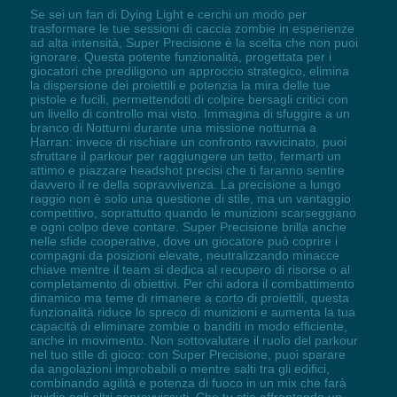
Se sei un fan di Dying Light e cerchi un modo per
trasformare le tue sessioni di caccia zombie in esperienze
ad alta intensità, Super Precisione è la scelta che non puoi
ignorare. Questa potente funzionalità, progettata per i
giocatori che prediligono un approccio strategico, elimina
la dispersione dei proiettili e potenzia la mira delle tue
pistole e fucili, permettendoti di colpire bersagli critici con
un livello di controllo mai visto. Immagina di sfuggire a un
branco di Notturni durante una missione notturna a
Harran: invece di rischiare un confronto ravvicinato, puoi
sfruttare il parkour per raggiungere un tetto, fermarti un
attimo e piazzare headshot precisi che ti faranno sentire
davvero il re della sopravvivenza. La precisione a lungo
raggio non è solo una questione di stile, ma un vantaggio
competitivo, soprattutto quando le munizioni scarseggiano
e ogni colpo deve contare. Super Precisione brilla anche
nelle sfide cooperative, dove un giocatore può coprire i
compagni da posizioni elevate, neutralizzando minacce
chiave mentre il team si dedica al recupero di risorse o al
completamento di obiettivi. Per chi adora il combattimento
dinamico ma teme di rimanere a corto di proiettili, questa
funzionalità riduce lo spreco di munizioni e aumenta la tua
capacità di eliminare zombie o banditi in modo efficiente,
anche in movimento. Non sottovalutare il ruolo del parkour
nel tuo stile di gioco: con Super Precisione, puoi sparare
da angolazioni improbabili o mentre salti tra gli edifici,
combinando agilità e potenza di fuoco in un mix che farà
invidia agli altri sopravvissuti. Che tu stia affrontando un