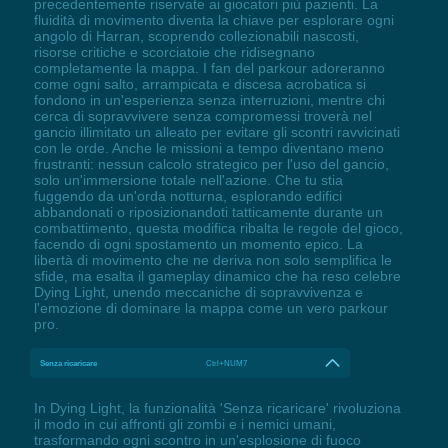
precedentemente riservate ai giocatori più pazienti. La
fluidità di movimento diventa la chiave per esplorare ogni
angolo di Harran, scoprendo collezionabili nascosti,
risorse critiche e scorciatoie che ridisegnano
completamente la mappa. I fan del parkour adoreranno
come ogni salto, arrampicata e discesa acrobatica si
fondono in un'esperienza senza interruzioni, mentre chi
cerca di sopravvivere senza compromessi troverà nel
gancio illimitato un alleato per evitare gli scontri ravvicinati
con le orde. Anche le missioni a tempo diventano meno
frustranti: nessun calcolo strategico per l'uso del gancio,
solo un'immersione totale nell'azione. Che tu stia
fuggendo da un'orda notturna, esplorando edifici
abbandonati o riposizionandoti tatticamente durante un
combattimento, questa modifica ribalta le regole del gioco,
facendo di ogni spostamento un momento epico. La
libertà di movimento che ne deriva non solo semplifica le
sfide, ma esalta il gameplay dinamico che ha reso celebre
Dying Light, unendo meccaniche di sopravvivenza e
l'emozione di dominare la mappa come un vero parkour
pro.
Senza ricaricare
Ctrl+NUM7
In Dying Light, la funzionalità 'Senza ricaricare' rivoluziona
il modo in cui affronti gli zombi e i nemici umani,
trasformando ogni scontro in un'esplosione di fuoco