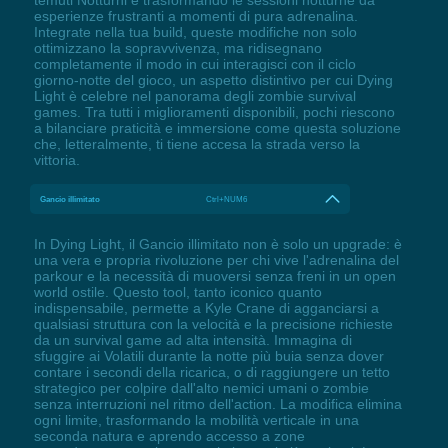
esperienze frustranti a momenti di pura adrenalina.
Integrate nella tua build, queste modifiche non solo
ottimizzano la sopravvivenza, ma ridisegnano
completamente il modo in cui interagisci con il ciclo
giorno-notte del gioco, un aspetto distintivo per cui Dying
Light è celebre nel panorama degli zombie survival
games. Tra tutti i miglioramenti disponibili, pochi riescono
a bilanciare praticità e immersione come questa soluzione
che, letteralmente, ti tiene accesa la strada verso la
vittoria.
Gancio illimitato
Ctrl+NUM6
In Dying Light, il Gancio illimitato non è solo un upgrade: è
una vera e propria rivoluzione per chi vive l'adrenalina del
parkour e la necessità di muoversi senza freni in un open
world ostile. Questo tool, tanto iconico quanto
indispensabile, permette a Kyle Crane di agganciarsi a
qualsiasi struttura con la velocità e la precisione richieste
da un survival game ad alta intensità. Immagina di
sfuggire ai Volatili durante la notte più buia senza dover
contare i secondi della ricarica, o di raggiungere un tetto
strategico per colpire dall'alto nemici umani o zombie
senza interruzioni nel ritmo dell'action. La modifica elimina
ogni limite, trasformando la mobilità verticale in una
seconda natura e aprendo accesso a zone