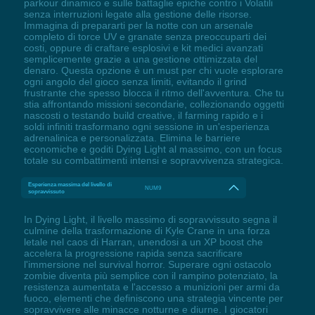
parkour dinamico e sulle battaglie epiche contro i Volatili
senza interruzioni legate alla gestione delle risorse.
Immagina di prepararti per la notte con un arsenale
completo di torce UV e granate senza preoccuparti dei
costi, oppure di craftare esplosivi e kit medici avanzati
semplicemente grazie a una gestione ottimizzata del
denaro. Questa opzione è un must per chi vuole esplorare
ogni angolo del gioco senza limiti, evitando il grind
frustrante che spesso blocca il ritmo dell'avventura. Che tu
stia affrontando missioni secondarie, collezionando oggetti
nascosti o testando build creative, il farming rapido e i
soldi infiniti trasformano ogni sessione in un'esperienza
adrenalinica e personalizzata. Elimina le barriere
economiche e goditi Dying Light al massimo, con un focus
totale su combattimenti intensi e sopravvivenza strategica.
Esperienza massima del livello di
NUM9
sopravvissuto
In Dying Light, il livello massimo di sopravvissuto segna il
culmine della trasformazione di Kyle Crane in una forza
letale nel caos di Harran, unendosi a un XP boost che
accelera la progressione rapida senza sacrificare
l'immersione nel survival horror. Superare ogni ostacolo
zombie diventa più semplice con il rampino potenziato, la
resistenza aumentata e l'accesso a munizioni per armi da
fuoco, elementi che definiscono una strategia vincente per
sopravvivere alle minacce notturne e diurne. I giocatori