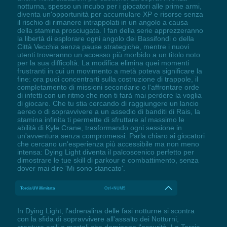
notturna, spesso un incubo per i giocatori alle prime armi,
diventa un'opportunità per accumulare XP e risorse senza
il rischio di rimanere intrappolati in un angolo a causa
della stamina prosciugata. I fan della serie apprezzeranno
la libertà di esplorare ogni angolo dei Bassifondi o della
Città Vecchia senza pause strategiche, mentre i nuovi
utenti troveranno un accesso più morbido a un titolo noto
per la sua difficoltà. La modifica elimina quei momenti
frustranti in cui un movimento a metà poteva significare la
fine: ora puoi concentrarti sulla costruzione di trappole, il
completamento di missioni secondarie o l'affrontare orde
di infetti con un ritmo che non ti farà mai perdere la voglia
di giocare. Che tu stia cercando di raggiungere un lancio
aereo o di sopravvivere a un assedio di banditi di Rais, la
stamina infinita ti permette di sfruttare al massimo le
abilità di Kyle Crane, trasformando ogni sessione in
un'avventura senza compromessi. Parla chiaro ai giocatori
che cercano un'esperienza più accessibile ma non meno
intensa: Dying Light diventa il palcoscenico perfetto per
dimostrare le tue skill di parkour e combattimento, senza
dover mai dire 'Mi sono stancato'.
Torcia UV illimitata
Ctrl+NUM5
In Dying Light, l'adrenalina delle fasi notturne si scontra
con la sfida di sopravvivere all'assalto dei Notturni,
creature agili e mortali che dominano l'oscurità. La Torcia