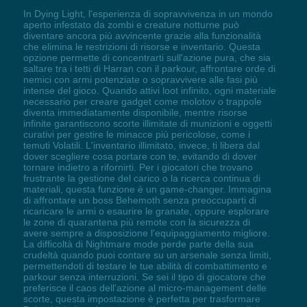
In Dying Light, l'esperienza di sopravvivenza in un mondo
aperto infestato da zombi e creature notturne può
diventare ancora più avvincente grazie alla funzionalità
che elimina le restrizioni di risorse e inventario. Questa
opzione permette di concentrarti sull'azione pura, che sia
saltare tra i tetti di Harran con il parkour, affrontare orde di
nemici con armi potenziate o sopravvivere alle fasi più
intense del gioco. Quando attivi loot infinito, ogni materiale
necessario per creare gadget come molotov o trappole
diventa immediatamente disponibile, mentre risorse
infinite garantiscono scorte illimitate di munizioni e oggetti
curativi per gestire le minacce più pericolose, come i
temuti Volatili. L'inventario illimitato, invece, ti libera dal
dover scegliere cosa portare con te, evitando di dover
tornare indietro a rifornirti. Per i giocatori che trovano
frustrante la gestione del carico o la ricerca continua di
materiali, questa funzione è un game-changer. Immagina
di affrontare un boss Behemoth senza preoccuparti di
ricaricare le armi o esaurire le granate, oppure esplorare
le zone di quarantena più remote con la sicurezza di
avere sempre a disposizione l'equipaggiamento migliore.
La difficoltà di Nightmare mode perde parte della sua
crudeltà quando puoi contare su un arsenale senza limiti,
permettendoti di testare le tue abilità di combattimento e
parkour senza interruzioni. Se sei il tipo di giocatore che
preferisce il caos dell'azione al micro-management delle
scorte, questa impostazione è perfetta per trasformare