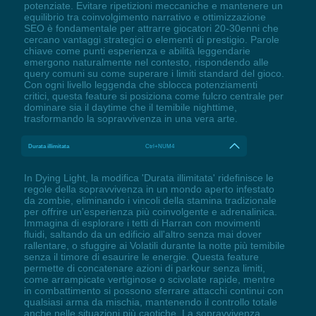
potenziate. Evitare ripetizioni meccaniche e mantenere un
equilibrio tra coinvolgimento narrativo e ottimizzazione
SEO è fondamentale per attrarre giocatori 20-30enni che
cercano vantaggi strategici o elementi di prestigio. Parole
chiave come punti esperienza e abilità leggendarie
emergono naturalmente nel contesto, rispondendo alle
query comuni su come superare i limiti standard del gioco.
Con ogni livello leggenda che sblocca potenziamenti
critici, questa feature si posiziona come fulcro centrale per
dominare sia il daytime che il temibile nighttime,
trasformando la sopravvivenza in una vera arte.
Durata illimitata
Ctrl+NUM4
In Dying Light, la modifica 'Durata illimitata' ridefinisce le
regole della sopravvivenza in un mondo aperto infestato
da zombie, eliminando i vincoli della stamina tradizionale
per offrire un'esperienza più coinvolgente e adrenalinica.
Immagina di esplorare i tetti di Harran con movimenti
fluidi, saltando da un edificio all'altro senza mai dover
rallentare, o sfuggire ai Volatili durante la notte più temibile
senza il timore di esaurire le energie. Questa feature
permette di concatenare azioni di parkour senza limiti,
come arrampicate vertiginose o scivolate rapide, mentre
in combattimento si possono sferrare attacchi continui con
qualsiasi arma da mischia, mantenendo il controllo totale
anche nelle situazioni più caotiche. La sopravvivenza