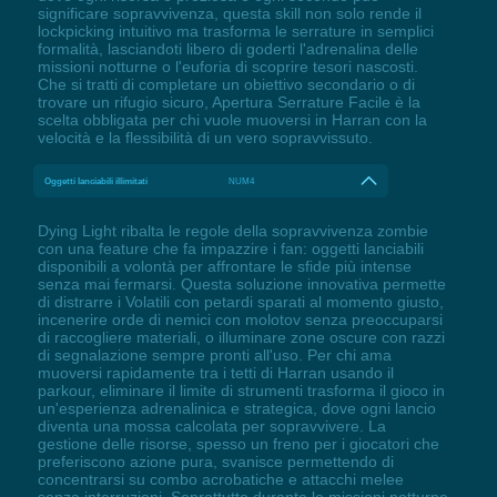
significare sopravvivenza, questa skill non solo rende il
lockpicking intuitivo ma trasforma le serrature in semplici
formalità, lasciandoti libero di goderti l'adrenalina delle
missioni notturne o l'euforia di scoprire tesori nascosti.
Che si tratti di completare un obiettivo secondario o di
trovare un rifugio sicuro, Apertura Serrature Facile è la
scelta obbligata per chi vuole muoversi in Harran con la
velocità e la flessibilità di un vero sopravvissuto.
Oggetti lanciabili illimitati
NUM4
Dying Light ribalta le regole della sopravvivenza zombie
con una feature che fa impazzire i fan: oggetti lanciabili
disponibili a volontà per affrontare le sfide più intense
senza mai fermarsi. Questa soluzione innovativa permette
di distrarre i Volatili con petardi sparati al momento giusto,
incenerire orde di nemici con molotov senza preoccuparsi
di raccogliere materiali, o illuminare zone oscure con razzi
di segnalazione sempre pronti all'uso. Per chi ama
muoversi rapidamente tra i tetti di Harran usando il
parkour, eliminare il limite di strumenti trasforma il gioco in
un'esperienza adrenalinica e strategica, dove ogni lancio
diventa una mossa calcolata per sopravvivere. La
gestione delle risorse, spesso un freno per i giocatori che
preferiscono azione pura, svanisce permettendo di
concentrarsi su combo acrobatiche e attacchi melee