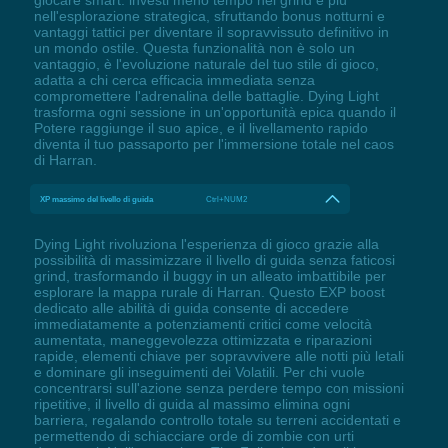
giocare smart: investi meno tempo nel grind e più
nell'esplorazione strategica, sfruttando bonus notturni e
vantaggi tattici per diventare il sopravvissuto definitivo in
un mondo ostile. Questa funzionalità non è solo un
vantaggio, è l'evoluzione naturale del tuo stile di gioco,
adatta a chi cerca efficacia immediata senza
compromettere l'adrenalina delle battaglie. Dying Light
trasforma ogni sessione in un'opportunità epica quando il
Potere raggiunge il suo apice, e il livellamento rapido
diventa il tuo passaporto per l'immersione totale nel caos
di Harran.
XP massimo del livello di guida
Ctrl+NUM2
Dying Light rivoluziona l'esperienza di gioco grazie alla
possibilità di massimizzare il livello di guida senza faticosi
grind, trasformando il buggy in un alleato imbattibile per
esplorare la mappa rurale di Harran. Questo EXP boost
dedicato alle abilità di guida consente di accedere
immediatamente a potenziamenti critici come velocità
aumentata, maneggevolezza ottimizzata e riparazioni
rapide, elementi chiave per sopravvivere alle notti più letali
e dominare gli inseguimenti dei Volatili. Per chi vuole
concentrarsi sull'azione senza perdere tempo con missioni
ripetitive, il livello di guida al massimo elimina ogni
barriera, regalando controllo totale su terreni accidentati e
permettendo di schiacciare orde di zombie con urti