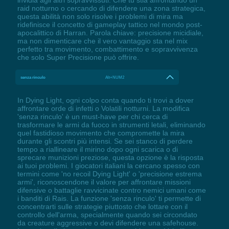
raid notturno o cercando di difendere una zona strategica,
questa abilità non solo risolve i problemi di mira ma
ridefinisce il concetto di gameplay tattico nel mondo post-
apocalittico di Harran. Parola chiave: precisione micidiale,
ma non dimenticare che il vero vantaggio sta nel mix
perfetto tra movimento, combattimento e sopravvivenza
che solo Super Precisione può offrire.
senza rinculo
Alt+NUM2
In Dying Light, ogni colpo conta quando ti trovi a dover
affrontare orde di infetti o Volatili notturni. La modifica
'senza rinculo' è un must-have per chi cerca di
trasformare le armi da fuoco in strumenti letali, eliminando
quel fastidioso movimento che compromette la mira
durante gli scontri più intensi. Se sei stanco di perdere
tempo a riallineare il mirino dopo ogni scarica o di
sprecare munizioni preziose, questa opzione è la risposta
ai tuoi problemi. I giocatori italiani la cercano spesso con
termini come 'no recoil Dying Light' o 'precisione estrema
armi', riconoscendone il valore per affrontare missioni
difensive o battaglie ravvicinate contro nemici umani come
i banditi di Rais. La funzione 'senza rinculo' ti permette di
concentrarti sulle strategie piuttosto che lottare con il
controllo dell'arma, specialmente quando sei circondato
da creature aggressive o devi difendere una safehouse.