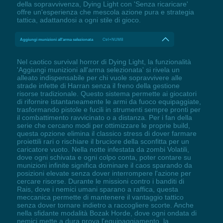
della sopravvivenza, Dying Light con 'Senza ricaricare'
offre un'esperienza che mescola azione pura e strategia
tattica, adattandosi a ogni stile di gioco.
Aggiungi munizioni all'arma selezionata
Ctrl+NUM8
Nel caotico survival horror di Dying Light, la funzionalità
'Aggiungi munizioni all'arma selezionata' si rivela un
alleato indispensabile per chi vuole sopravvivere alle
strade infette di Harran senza il freno della gestione
risorse tradizionale. Questo sistema permette ai giocatori
di rifornire istantaneamente le armi da fuoco equipaggiate,
trasformando pistole e fucili in strumenti sempre pronti per
il combattimento ravvicinato o a distanza. Per i fan della
serie che cercano modi per ottimizzare le proprie build,
questa opzione elimina il classico stress di dover farmare
proiettili rari o rischiare il bruciore della sconfitta per un
caricatore vuoto. Nella notte infestata da zombi Volatili,
dove ogni schivata e ogni colpo conta, poter contare su
munizioni infinite significa dominare il caos sparando da
posizioni elevate senza dover interrompere l'azione per
cercare risorse. Durante le missioni contro i banditi di
Rais, dove i nemici umani sparano a raffica, questa
meccanica permette di mantenere il vantaggio tattico
senza dover tornare indietro a raccogliere scorte. Anche
nella sfidante modalità Bozak Horde, dove ogni ondata di
nemici mette a dura prova l'equipaggiamento, la