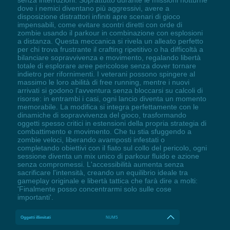
senza interruzioni. Soprattutto durante le missioni notturne
dove i nemici diventano più aggressivi, avere a
disposizione distrattori infiniti apre scenari di gioco
impensabili, come evitare scontri diretti con orde di
zombie usando il parkour in combinazione con esplosioni
a distanza. Questa meccanica si rivela un alleato perfetto
per chi trova frustrante il crafting ripetitivo o ha difficoltà a
bilanciare sopravvivenza e movimento, regalando libertà
totale di esplorare aree pericolose senza dover tornare
indietro per rifornimenti. I veterani possono spingere al
massimo le loro abilità di free running, mentre i nuovi
arrivati si godono l'avventura senza bloccarsi su calcoli di
risorse: in entrambi i casi, ogni lancio diventa un momento
memorabile. La modifica si integra perfettamente con le
dinamiche di sopravvivenza del gioco, trasformando
oggetti spesso critici in estensioni della propria strategia di
combattimento e movimento. Che tu stia sfuggendo a
zombie veloci, liberando avamposti infestati o
completando obiettivi con il fiato sul collo del pericolo, ogni
sessione diventa un mix unico di parkour fluido e azione
senza compromessi. L'accessibilità aumenta senza
sacrificare l'intensità, creando un equilibrio ideale tra
gameplay originale e libertà tattica che farà dire a molti:
'Finalmente posso concentrarmi solo sulle cose
importanti'.
Oggetti illimitati
NUM5