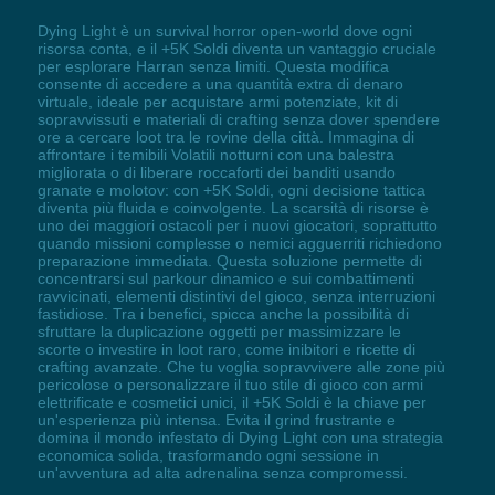
Dying Light è un survival horror open-world dove ogni
risorsa conta, e il +5K Soldi diventa un vantaggio cruciale
per esplorare Harran senza limiti. Questa modifica
consente di accedere a una quantità extra di denaro
virtuale, ideale per acquistare armi potenziate, kit di
sopravvissuti e materiali di crafting senza dover spendere
ore a cercare loot tra le rovine della città. Immagina di
affrontare i temibili Volatili notturni con una balestra
migliorata o di liberare roccaforti dei banditi usando
granate e molotov: con +5K Soldi, ogni decisione tattica
diventa più fluida e coinvolgente. La scarsità di risorse è
uno dei maggiori ostacoli per i nuovi giocatori, soprattutto
quando missioni complesse o nemici agguerriti richiedono
preparazione immediata. Questa soluzione permette di
concentrarsi sul parkour dinamico e sui combattimenti
ravvicinati, elementi distintivi del gioco, senza interruzioni
fastidiose. Tra i benefici, spicca anche la possibilità di
sfruttare la duplicazione oggetti per massimizzare le
scorte o investire in loot raro, come inibitori e ricette di
crafting avanzate. Che tu voglia sopravvivere alle zone più
pericolose o personalizzare il tuo stile di gioco con armi
elettrificate e cosmetici unici, il +5K Soldi è la chiave per
un'esperienza più intensa. Evita il grind frustrante e
domina il mondo infestato di Dying Light con una strategia
economica solida, trasformando ogni sessione in
un'avventura ad alta adrenalina senza compromessi.