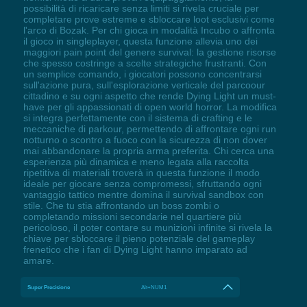
possibilità di ricaricare senza limiti si rivela cruciale per
completare prove estreme e sbloccare loot esclusivi come
l'arco di Bozak. Per chi gioca in modalità Incubo o affronta
il gioco in singleplayer, questa funzione allevia uno dei
maggiori pain point del genere survival: la gestione risorse
che spesso costringe a scelte strategiche frustranti. Con
un semplice comando, i giocatori possono concentrarsi
sull'azione pura, sull'esplorazione verticale del parcoour
cittadino e su ogni aspetto che rende Dying Light un must-
have per gli appassionati di open world horror. La modifica
si integra perfettamente con il sistema di crafting e le
meccaniche di parkour, permettendo di affrontare ogni run
notturno o scontro a fuoco con la sicurezza di non dover
mai abbandonare la propria arma preferita. Chi cerca una
esperienza più dinamica e meno legata alla raccolta
ripetitiva di materiali troverà in questa funzione il modo
ideale per giocare senza compromessi, sfruttando ogni
vantaggio tattico mentre domina il survival sandbox con
stile. Che tu stia affrontando un boss zombi o
completando missioni secondarie nel quartiere più
pericoloso, il poter contare su munizioni infinite si rivela la
chiave per sbloccare il pieno potenziale del gameplay
frenetico che i fan di Dying Light hanno imparato ad
amare.
Super Precisione
Alt+NUM1