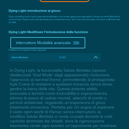
Dying Light introduzione al gioco:
Gioco action/survival in prima persona ambientato in un mondo aperto post-apocalittico invaso da zombi affamati di
carne umana. Esplora una città devastata da un misterioso virus. Vai in cerca di provviste, crea armi e affronta orde
di infetti.
Dying Light Modificare l'introduzione della funzione
interruttore Modalità avanzata
Piattaforma di supporto:
steam,gog,epic
Salute illimitata
NUM1
In Dying Light, la funzionalità Salute illimitata (spesso
ribattezzata 'God Mode' dagli appassionati) rivoluziona
l'approccio al survival horror, permettendo al protagonista
Kyle Crane di resistere a qualsiasi minaccia senza dover
gestire la barra della vita. Questa potente abilità,
associata a termini come invincibilità e sopravvivenza,
elimina la paura di cadute mortali, attacchi di zombi o
pericoli ambientali, regalando un'esperienza di gioco
totalmente immersiva. Perfetta per chi sogna di esplorare
il vasto open world di Harran senza interruzioni, la
modifica Salute illimitata si rivela cruciale durante le notti
caotiche dominate dai Volatili, dove la rigenerazione
istantanea rende ogni scontro un'opportunità per mostrare