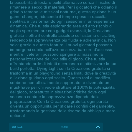
la possibilità di testare build alternative senza il rischio di
rimanere a secco di materiali. Per i giocatori che odiano il
grind o temono le missioni notturne, questa opzione è un
game-changer, riducendo il tempo speso in raccolta
ripetitiva e trasformando ogni sessione in un’esperienza
dinamica. Che tu stia esplorando aree ad alto rischio o
voglia sperimentare con gadget avanzati, la Creazione
gratuita ti offre il controllo assoluto sul sistema di crafting,
rendendo la sopravvivenza più fluida e adrenalinica. Non
solo: grazie a questa feature, i nuovi giocatori possono
immergersi subito nell’azione senza barriere d’accesso,
mentre i veterani possono spingere al massimo la
personalizzazione del loro stile di gioco. Che tu stia
affrontando orde di infetti o cercando di ottimizzare la tua
build perfetta, Dying Light con la Creazione gratuita si
trasforma in un playground senza limiti, dove la creatività
e l’azione guidano ogni scelta. Questo tool di modifica,
sebbene non ufficialmente supportato, è diventato un
must-have per chi vuole sfruttare al 100% le potenzialità
del gioco, soprattutto in situazioni critiche dove ogni
secondo conta e la sopravvivenza dipende dalla
preparazione. Con la Creazione gratuita, ogni partita
diventa un’opportunità per sfidare i confini del gameplay,
trasformando la gestione delle risorse da obbligo a mero
optional.
+5K Soldi
NUM8