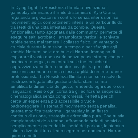
In Dying Light, la Resistenza Illimitata rivoluziona il
gameplay eliminando il limite di stamina di Kyle Crane,
regalando ai giocatori un controllo senza interruzioni su
movimenti epici, combattimenti intensi e un parkour fluido
tra i tetti di una città infestata da zombie. Questa
funzionalità, tanto agognata dalla community, permette di
eseguire salti acrobatici, arrampicate verticali e schivate
rapide senza mai temere il collasso fisico, un vantaggio
cruciale durante le missioni a tempo o per sfuggire agli
zombie Notturni nelle ore buie di Harran. Immagina di
esplorare il vasto open world senza pause strategiche per
ricaricare energia, concentrati sulle tue tecniche di
sopravvivenza notturna mentre navighi tra pericoli e
missioni secondarie con la stessa agilità di un free runner
professionista. La Resistenza Illimitata non solo risolve le
frustrazioni legate alla gestione della stamina, ma
amplifica la dinamicità del gioco, rendendo ogni duello con
i seguaci di Rais o ogni corsa tra gli edifici una sequenza
cinematografica senza compromessi. Perfetta per chi
cerca un'esperienza più accessibile o vuole
padroneggiare il sistema di movimento senza penalità,
questa modifica trasforma il gameplay in un flusso
continuo di azione, strategia e adrenalina pura. Che tu stia
completando sfide a tempo, affrontando orde di nemici o
semplicemente godendoti la libertà del parkour, la stamina
infinita diventa il tuo alleato segreto per dominare Harran
giorno e notte.