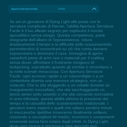
Apertura Serrature Facile
NUM3
Se sei un giocatore di Dying Light alle prese con le
serrature complicate di Harran, l'abilità Apertura Serrature
Facile è il tuo alleato segreto per esplorare il mondo
apocalittico senza intoppi. Questa competenza, parte
integrante dell'albero di Sopravvivenza, riduce
drasticamente il tempo e la difficoltà dello scassinamento,
permettendoti di concentrarti su ciò che conta davvero:
sopravvivere e dominare il caos. Immagina di aprire
casseforti piene di armi rare o materiali per il crafting
senza dover affrontare il frustrante minigioco di
lockpicking, soprattutto quando gli zombie ti circondano o
la notte scende minacciosa. Con Apertura Serrature
Facile, ogni accesso rapido a un nascondiglio o a un
contenitore diventa una manovra strategica, non un
ostacolo. Che tu stia sfuggendo a un volatile durante un
inseguimento mozzafiato, che stia saccheggiando un
lancio aereo sotto assedio o che stia cercando scorciatoie
in aree infestate, questa abilità elimina la pressione del
tempo e la casualità dello scassinamento tradizionale. I
giocatori meno esperti o quelli che odiano perdere minuti
in meccaniche ripetitive troveranno finalmente sollievo,
riuscendo a raccogliere kit medici, munizioni o componenti
essenziali senza farsi notare dagli infetti. In Dying Light,
dove ogni risorsa è preziosa e ogni secondo può