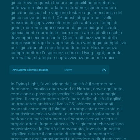
gioco trova in questa feature un equilibrio perfetto tra
potenza e realismo, adatto a streamer, speedrunner e
giocatori casual che vogliono testare ogni meccanica del
gioco senza ostacoli. L'XP boost integrato nel livello
massimo di sopravvissuto non solo abbrevia i tempi di
grind, ma rende ogni sessione di gioco più gratificante,
specialmente durante le incursioni in aree ad alto rischio
dove ogni secondo conta. Questa ottimizzazione della
progressione rapida rappresenta un vantaggio competitivo
per i giocatori che desiderano dominare Harran senza
compromettere l'esperienza core di Dying Light, unendo
adrenalina, strategia e sopravvivenza in un mix unico.
XP massimo del livello di agilità
NUM0
In Dying Light, l'evoluzione dell'agilità è il segreto per
dominare il caotico open world di Harran, dove ogni tetto,
cornicione o passaggio verticale diventa un vantaggio
tattico. Il completamento dell'albero delle abilità di agilità,
un traguardo ambito al livello 25, sblocca movimenti
avanzati come scatti fulminei, arrampicate accelerate e il
temutissimo calcio volante, elementi che trasformano il
parkour da mero strumento di sopravvivenza a vera e
propria arte di fuga e attacco. Per i giocatori che vogliono
massimizzare la libertà di movimento, investire in agilità
significa ridurre il consumo di stamina, aumentare la
precisione negli spostamenti e accedere a rifugi nascosti o