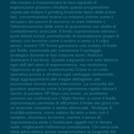
che mirano a massimizzare le loro capacità di
esplorazione possono sfruttare questa progressione
rapida per evitare il grinding frustrante tipico delle prime
fasi, concentrandosi invece su missioni critiche come il
recupero dei pacchi di soccorso in aree infestate o
l'attraversamento delle zone di quarantena con abilità di
combattimento avanzate. Il livello sopravvissuto elimina i
punti deboli iniziali, permettendo di neutralizzare gruppi di
nemici con tecniche come il mulino a vento o il colpo
aereo, mentre l'XP boost garantisce una scalata di livello
più fluida, essenziale per mantenere il vantaggio
strategico durante le fasi notturne dove i Notturni
dominano il territorio. Questo traguardo non solo sblocca
ogni skill del ramo di sopravvivenza, ma rivoluziona
l'approccio al gioco, trasformando Crane in un'unità
operativa pronta a sfruttare ogni vantaggio ambientale,
dagli aggrappamenti alle mappe dettagliate, per
accumulare risorse senza interruzioni. La comunità dei
giocatori apprezza come la progressione rapida riduca il
rischio di perdere XP dopo una morte, un problema
comune nei confronti con i Night Hunter, e come il livello
sopravvissuto permetta di affrontare il finale del gioco con
un arsenale completo e abilità ottimizzate. Strategie di
mobilità estrema, come saltare da tetto a tetto con il
rampino, diventano la norma, mentre il senso di
sopravvivenza aiuta a localizzare oggetti rari in tempo
reale, migliorando l'efficienza complessiva. Chi cerca una
sfida adrenalinica senza compromettere la longevità del