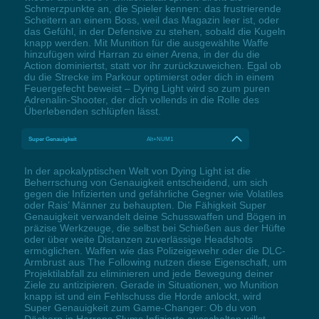
Schmerzpunkte an, die Spieler kennen: das frustrierende
Scheitern an einem Boss, weil das Magazin leer ist, oder
das Gefühl, in der Defensive zu stehen, sobald die Kugeln
knapp werden. Mit Munition für die ausgewählte Waffe
hinzufügen wird Harran zu einer Arena, in der du die
Action dominiertst, statt vor ihr zurückzuweichen. Egal ob
du die Strecke im Parkour optimierst oder dich in einem
Feuergefecht beweist – Dying Light wird so zum puren
Adrenalin-Shooter, der dich vollends in die Rolle des
Überlebenden schlüpfen lässt.
Super Genauigkeit
Alt+NUM1
In der apokalyptischen Welt von Dying Light ist die
Beherrschung von Genauigkeit entscheidend, um sich
gegen die Infizierten und gefährliche Gegner wie Volatiles
oder Rais’ Männer zu behaupten. Die Fähigkeit Super
Genauigkeit verwandelt deine Schusswaffen und Bögen in
präzise Werkzeuge, die selbst bei Schießen aus der Hüfte
oder über weite Distanzen zuverlässige Headshots
ermöglichen. Waffen wie das Polizeigewehr oder die DLC-
Armbrust aus The Following nutzen diese Eigenschaft, um
Projektilabfall zu eliminieren und jede Bewegung deiner
Ziele zu antizipieren. Gerade in Situationen, wo Munition
knapp ist und ein Fehlschuss die Horde anlockt, wird
Super Genauigkeit zum Game-Changer: Ob du von
Dächern in Harrans Slums Infizierte ausschalten willst,