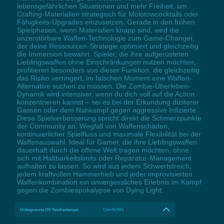
lebensgefährlichen Situationen und mehr Freiheit, um
Crafting-Materialien strategisch für Molotowcocktails oder
Fähigkeits-Upgrades einzusetzen. Gerade in den frühen
Spielphasen, wenn Materialien knapp sind, wird die
unzerstörbare Waffen-Technologie zum Game-Changer,
der deine Ressourcen-Strategie optimiert und gleichzeitig
die Immersion bewahrt. Spieler, die ihre aufgerüsteten
Lieblingswaffen ohne Einschränkungen nutzen möchten,
profitieren besonders von dieser Funktion, die gleichzeitig
das Risiko verringert, im falschen Moment eine Waffen-
Alternative suchen zu müssen. Die Zombie-Überleben-
Dynamik wird intensiver, wenn du dich voll auf die Action
konzentrieren kannst – sei es bei der Erkundung düsterer
Gassen oder dem Nahkampf gegen aggressive Infizierte.
Diese Spielverbesserung spricht direkt die Schmerzpunkte
der Community an: Wegfall von Waffenschäden,
kontinuierlicher Spielfluss und maximale Flexibilität bei der
Waffenauswahl. Ideal für Gamer, die ihre Lieblingswaffen
dauerhaft durch die offene Welt tragen möchten, ohne
sich mit Haltbarkeitslimits oder Reparatur-Management
aufhalten zu lassen. So wird aus jedem Schwertstreich,
jedem kraftvollen Hammerhieb und jeder improvisierten
Waffenkombination ein unvergessliches Erlebnis im Kampf
gegen die Zombieapokalypse von Dying Light.
Unbegrenzte UV-Taschenlampe
Ctrl+NUM5