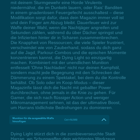
mit deinem Sturmgewehr eine Horde Virulents
niedermähst, die im Dunkeln lauern, oder Rais' Banditen
in einem gnadenlosen Feuergefecht ausschaltest – diese
Modifikation sorgt dafür, dass dein Magazin immer voll ist
und dein Finger am Abzug bleibt. Dauerfeuer wird zur
Waffe deiner Wahl, wenn die Nachtjäger angreifen und
Sekunden zählen, während du über Dächer springst und
die Infizierten hinter dir in Scharen zusammenbrechen.
Die Knappheit von Ressourcen, die viele Spieler frustriert,
verschwindet wie von Zauberhand, sodass du dich ganz
auf die Jagd, Parkour-Combos und die epischen Momente
konzentrieren kannst, die Dying Light so einzigartig
machen. Kombiniert mit der unendlichen Munition
entfesselt 'Ohne Nachladen' nicht nur deinen Kampfstil,
sondern macht jede Begegnung mit den Schrecken der
Dämmerung zu einem Spektakel, bei dem du die Kontrolle
behältst. Ob Solo oder im Koop-Modus – dieser
Magazinfix lässt dich die Nacht mit geballter Power
durchbrechen, ohne jemals in die Knie zu gehen. Für
Gamer, die sich nach flüssiger Action und weniger
Mikromanagement sehnen, ist das der ultimative Boost,
um Harrans tödlichste Bedrohungen zu dominieren.
Munition für die ausgewählte Waffe
Ctrl+NUM8
hinzufügen
Dying Light stürzt dich in die zombieverseuchte Stadt
Harran, wo Schusswaffen dein wichtigstes Werkzeug