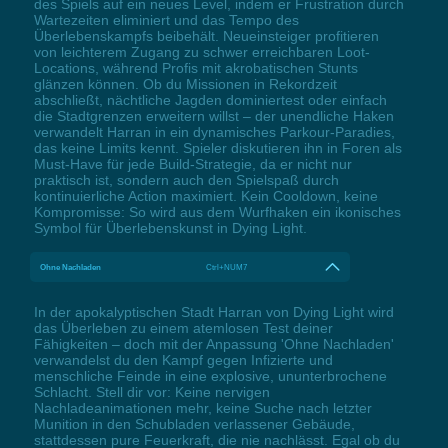
des Spiels auf ein neues Level, indem er Frustration durch
Wartezeiten eliminiert und das Tempo des
Überlebenskampfs beibehält. Neueinsteiger profitieren
von leichterem Zugang zu schwer erreichbaren Loot-
Locations, während Profis mit akrobatischen Stunts
glänzen können. Ob du Missionen in Rekordzeit
abschließt, nächtliche Jagden dominiertest oder einfach
die Stadtgrenzen erweitern willst – der unendliche Haken
verwandelt Harran in ein dynamisches Parkour-Paradies,
das keine Limits kennt. Spieler diskutieren ihn in Foren als
Must-Have für jede Build-Strategie, da er nicht nur
praktisch ist, sondern auch den Spielspaß durch
kontinuierliche Action maximiert. Kein Cooldown, keine
Kompromisse: So wird aus dem Wurfhaken ein ikonisches
Symbol für Überlebenskunst in Dying Light.
Ohne Nachladen
Ctrl+NUM7
In der apokalyptischen Stadt Harran von Dying Light wird
das Überleben zu einem atemlosen Test deiner
Fähigkeiten – doch mit der Anpassung 'Ohne Nachladen'
verwandelst du den Kampf gegen Infizierte und
menschliche Feinde in eine explosive, ununterbrochene
Schlacht. Stell dir vor: Keine nervigen
Nachladeanimationen mehr, keine Suche nach letzter
Munition in den Schubladen verlassener Gebäude,
stattdessen pure Feuerkraft, die nie nachlässt. Egal ob du