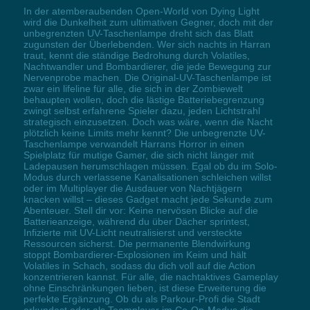
In der atemberaubenden Open-World von Dying Light
wird die Dunkelheit zum ultimativen Gegner, doch mit der
unbegrenzten UV-Taschenlampe dreht sich das Blatt
zugunsten der Überlebenden. Wer sich nachts in Harran
traut, kennt die ständige Bedrohung durch Volatiles,
Nachtwandler und Bombardierer, die jede Bewegung zur
Nervenprobe machen. Die Original-UV-Taschenlampe ist
zwar ein lifeline für alle, die sich in der Zombiewelt
behaupten wollen, doch die lästige Batteriebegrenzung
zwingt selbst erfahrene Spieler dazu, jeden Lichtstrahl
strategisch einzusetzen. Doch was wäre, wenn die Nacht
plötzlich keine Limits mehr kennt? Die unbegrenzte UV-
Taschenlampe verwandelt Harrans Horror in einen
Spielplatz für mutige Gamer, die sich nicht länger mit
Ladepausen herumschlagen müssen. Egal ob du im Solo-
Modus durch verlassene Kanalisationen schleichen willst
oder im Multiplayer die Ausdauer von Nachtjägern
knacken willst – dieses Gadget macht jede Sekunde zum
Abenteuer. Stell dir vor: Keine nervösen Blicke auf die
Batterieanzeige, während du über Dächer sprintest,
Infizierte mit UV-Licht neutralisierst und versteckte
Ressourcen sicherst. Die permanente Blendwirkung
stoppt Bombardierer-Explosionen im Keim und hält
Volatiles in Schach, sodass du dich voll auf die Action
konzentrieren kannst. Für alle, die nachtaktives Gameplay
ohne Einschränkungen lieben, ist diese Erweiterung die
perfekte Ergänzung. Ob du als Parkour-Profi die Stadt
erkundest oder als Teamplayer im Co-Op-Modus die