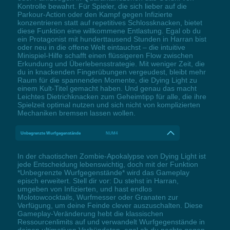
Kontrolle bewahrt. Für Spieler, die sich lieber auf die
Parkour-Action oder den Kampf gegen Infizierte
konzentrieren statt auf repetitives Schlossknacken, bietet
diese Funktion eine willkommene Entlastung. Egal ob du
ein Protagonist mit hunderttausend Stunden in Harran bist
oder neu in die offene Welt eintauchst – die intuitive
Minispiel-Hilfe schafft einen flüssigeren Flow zwischen
Erkundung und Überlebensstrategie. Mit weniger Zeit, die
du in knackenden Fingerübungen vergeudest, bleibt mehr
Raum für die spannenden Momente, die Dying Light zu
einem Kult-Titel gemacht haben. Und genau das macht
Leichtes Dietrichknacken zum Geheimtipp für alle, die ihre
Spielzeit optimal nutzen und sich nicht von komplizierten
Mechaniken bremsen lassen wollen.
Unbegrenzte Wurfgegenstände
NUM4
In der chaotischen Zombie-Apokalypse von Dying Light ist
jede Entscheidung lebenswichtig, doch mit der Funktion
*Unbegrenzte Wurfgegenstände* wird das Gameplay
episch erweitert. Stell dir vor: Du stehst in Harran,
umgeben von Infizierten, und hast endlos
Molotowcocktails, Wurfmesser oder Granaten zur
Verfügung, um deine Feinde clever auszuschalten. Diese
Gameplay-Veränderung hebt die klassischen
Ressourcenlimits auf und verwandelt Wurfgegenstände in