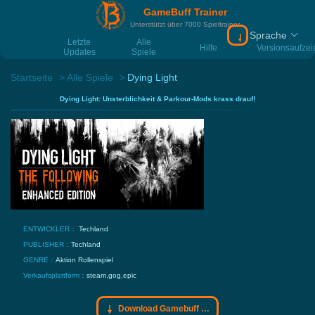
GameBuff Trainer
Unterstützt über 7000 Spieltrainer
Sprache
Download Gamebu
Letzte
Alle
Hilfe
Versionsaufze
Updates
Spiele
Startseite
Alle Spiele
Dying Light
Dying Light: Unsterblichkeit & Parkour-Mods krass drauf!
ENTWICKLER：
Techland
PUBLISHER：
Techland
GENRE：
Aktion
Rollenspiel
Verkaufsplattform：
steam,gog,epic
Download Gamebuff Trainer