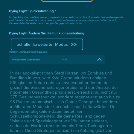
Dying Light Spieleinführung：
Ein Ego-Action-Survival-Spiel in einer postapokalyptischen Welt, die von fleischfressenden Zombies heimgesucht
wird. Erkunden Sie eine Stadt, die von einer mysteriösen Virenepidemie verwüstet wurde. Suchen Sie nach
Vorräten, stellen Sie Waffen her und kämpfen Sie gegen infizierte Horden.
Dying Light Ändern Sie die Funktionseinleitung
Schalter Erweiterter Modus
Plattform unterstützen:
steam,gog,epic
Unbegrenzte Gesundheit
NUM1
In der apokalyptischen Stadt Harran, wo Zombies und
Banditen lauern, wird Kyle Crane mit dem richtigen
Fähigkeiten-Setup nahezu unverwundbar. Indem du
gezielt die Gesundheitsregeneration und den Ausbau der
maximalen Gesundheit priorisierst, erreichst du nicht nur
275 Gesundheitspunkte, sondern regenerierst auch bis zu
95 Punkte automatisch – ein Game-Changer, besonders
in Albtraum-Modi oder bei nächtlichen Luftabwürfen. Der
Legendenfähigkeiten-Baum bietet hier
Schlüsselkomponenten, die deine Resilienz gegen
Volatiles und Spezialgegner wie Virulanten steigern,
sodass du Horden trotzen und als Team-Tank agieren
kannst. Diese Strategie reduziert die Abhängigkeit von