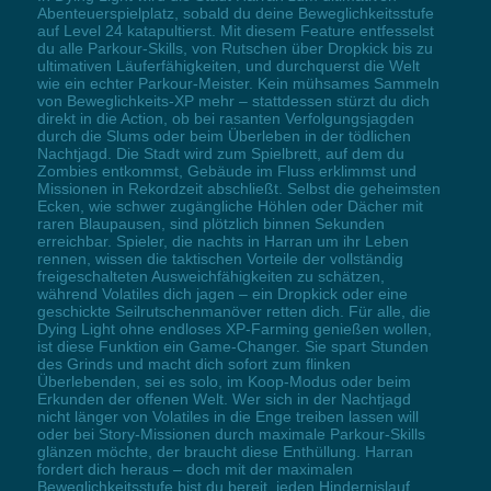
Abenteuerspielplatz, sobald du deine Beweglichkeitsstufe
auf Level 24 katapultierst. Mit diesem Feature entfesselst
du alle Parkour-Skills, von Rutschen über Dropkick bis zu
ultimativen Läuferfähigkeiten, und durchquerst die Welt
wie ein echter Parkour-Meister. Kein mühsames Sammeln
von Beweglichkeits-XP mehr – stattdessen stürzt du dich
direkt in die Action, ob bei rasanten Verfolgungsjagden
durch die Slums oder beim Überleben in der tödlichen
Nachtjagd. Die Stadt wird zum Spielbrett, auf dem du
Zombies entkommst, Gebäude im Fluss erklimmst und
Missionen in Rekordzeit abschließt. Selbst die geheimsten
Ecken, wie schwer zugängliche Höhlen oder Dächer mit
raren Blaupausen, sind plötzlich binnen Sekunden
erreichbar. Spieler, die nachts in Harran um ihr Leben
rennen, wissen die taktischen Vorteile der vollständig
freigeschalteten Ausweichfähigkeiten zu schätzen,
während Volatiles dich jagen – ein Dropkick oder eine
geschickte Seilrutschenmanöver retten dich. Für alle, die
Dying Light ohne endloses XP-Farming genießen wollen,
ist diese Funktion ein Game-Changer. Sie spart Stunden
des Grinds und macht dich sofort zum flinken
Überlebenden, sei es solo, im Koop-Modus oder beim
Erkunden der offenen Welt. Wer sich in der Nachtjagd
nicht länger von Volatiles in die Enge treiben lassen will
oder bei Story-Missionen durch maximale Parkour-Skills
glänzen möchte, der braucht diese Enthüllung. Harran
fordert dich heraus – doch mit der maximalen
Beweglichkeitsstufe bist du bereit, jeden Hindernislauf