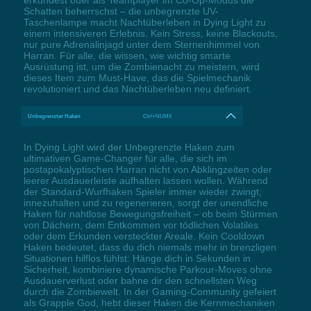
Schatten beherrschst – die unbegrenzte UV-
Taschenlampe macht Nachtüberleben in Dying Light zu
einem intensiveren Erlebnis. Kein Stress, keine Blackouts,
nur pure Adrenalinjagd unter dem Sternenhimmel von
Harran. Für alle, die wissen, wie wichtig smarte
Ausrüstung ist, um die Zombienacht zu meistern, wird
dieses Item zum Must-Have, das die Spielmechanik
revolutioniert und das Nachtüberleben neu definiert.
Unbegrenzter Haken
Ctrl+NUM6
In Dying Light wird der Unbegrenzte Haken zum
ultimativen Game-Changer für alle, die sich im
postapokalyptischen Harran nicht von Abklingzeiten oder
leerer Ausdauerleiste aufhalten lassen wollen. Während
der Standard-Wurfhaken Spieler immer wieder zwingt,
innezuhalten und zu regenerieren, sorgt der unendliche
Haken für nahtlose Bewegungsfreiheit – ob beim Stürmen
von Dächern, dem Entkommen vor tödlichen Volatiles
oder dem Erkunden versteckter Areale. Kein Cooldown
Haken bedeutet, dass du dich niemals mehr in brenzligen
Situationen hilflos fühlst: Hänge dich in Sekunden in
Sicherheit, kombiniere dynamische Parkour-Moves ohne
Ausdauerverlust oder bahne dir den schnellsten Weg
durch die Zombiewelt. In der Gaming-Community gefeiert
als Grapple God, hebt dieser Haken die Kernmechaniken