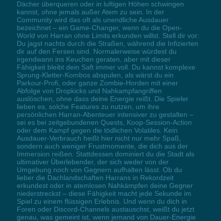
Dächer überqueren oder in luftigen Höhen schwingen
kannst, ohne jemals außer Atem zu sein. In der
Community wird das oft als unendliche Ausdauer
bezeichnet – ein Game-Changer, wenn du die Open-
World von Harran ohne Limits erkunden willst. Stell dir vor:
Du jagst nachts durch die Straßen, während die Infizierten
dir auf den Fersen sind. Normalerweise würdest du
irgendwann ins Keuchen geraten, aber mit dieser
Fähigkeit bleibt dein Saft immer voll. Du kannst komplexe
Sprung-Kletter-Kombos abspulen, als wärst du ein
Parkour-Profi, oder ganze Zombie-Horden mit einer
Abfolge von Dropkicks und Nahkampfangriffen
auslöschen, ohne dass deine Energie reißt. Die Spieler
lieben es, solche Features zu nutzen, um ihre
persönlichen Harran-Abenteuer intensiver zu gestalten –
sei es bei zeitgebundenen Quests, Koop-Session-Action
oder dem Kampf gegen die tödlichen Volatiles. Kein
Ausdauer-Verbrauch heißt hier nicht nur mehr Spaß,
sondern auch weniger Frustmomente, die dich aus der
Immersion reißen. Stattdessen dominiert du die Stadt als
ultimativer Überlebender, der sich weder von der
Umgebung noch von Gegnern aufhalten lässt. Ob du
lieber die Dachlandschaften Harrans in Rekordzeit
erkundest oder in atemlosen Nahkämpfen deine Gegner
niederstreckst – diese Fähigkeit macht jede Sekunde im
Spiel zu einem flüssigen Erlebnis. Und wenn du dich in
Foren oder Discord-Channels austauschst, weißt du jetzt
genau, was gemeint ist, wenn jemand von Dauer-Energie