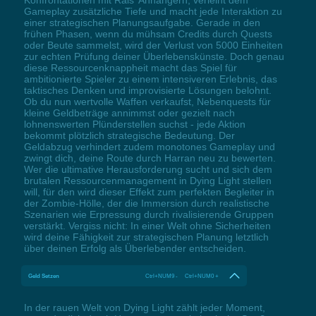
Konfrontationen mit Rais' Anhängern, verleiht dem
Gameplay zusätzliche Tiefe und macht jede Interaktion zu
einer strategischen Planungsaufgabe. Gerade in den
frühen Phasen, wenn du mühsam Credits durch Quests
oder Beute sammelst, wird der Verlust von 5000 Einheiten
zur echten Prüfung deiner Überlebenskünste. Doch genau
diese Ressourcenknappheit macht das Spiel für
ambitionierte Spieler zu einem intensiveren Erlebnis, das
taktisches Denken und improvisierte Lösungen belohnt.
Ob du nun wertvolle Waffen verkaufst, Nebenquests für
kleine Geldbeträge annimmst oder gezielt nach
lohnenswerten Plünderstellen suchst - jede Aktion
bekommt plötzlich strategische Bedeutung. Der
Geldabzug verhindert zudem monotones Gameplay und
zwingt dich, deine Route durch Harran neu zu bewerten.
Wer die ultimative Herausforderung sucht und sich dem
brutalen Ressourcenmanagement in Dying Light stellen
will, für den wird dieser Effekt zum perfekten Begleiter in
der Zombie-Hölle, der die Immersion durch realistische
Szenarien wie Erpressung durch rivalisierende Gruppen
verstärkt. Vergiss nicht: In einer Welt ohne Sicherheiten
wird deine Fähigkeit zur strategischen Planung letztlich
über deinen Erfolg als Überlebender entscheiden.
Geld Setzen
Ctrl+NUM9 - Ctrl+NUM0 +
In der rauen Welt von Dying Light zählt jeder Moment,