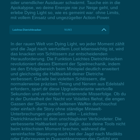
oder unendlicher Ausdauer schwärmt. Tauche ein in die
Apokalypse, wo deine Energie nie zur Neige geht, und
erlebe Dying Light so, wie es gemeint war: ohne Limits,
mit vollem Einsatz und ungezügelter Action-Power.
Leichtes Dietrichknacken
NUM3
In der rauen Welt von Dying Light, wo jeder Moment zählt
und die Jagd nach wertvollem Loot lebenswichtig ist, wird
das knacken von Schlössern zur entscheidenden
Herausforderung. Die Funktion Leichtes Dietrichknacken
revolutioniert dieses Element der Spielmechanik, indem
sie den Erfolgsbereich beim Minispiel deutlich erweitert
und gleichzeitig die Haltbarkeit deiner Dietriche
verbessert. Gerade bei violetten Schlössern, die
normalerweise präzises Timing und Nerven aus Edelstahl
erfordern, spart dir diese Upgradevariante wertvolle
Sekunden und verhindert frustrierende Misserfolge. Ob du
in der Dunkelheit der Nacht vor Volatiles fliehst, die engen
Gassen der Slums nach seltenen Waffen durchsuchst
oder einfach die Story ohne ständige Miniwelt-
Unterbrechungen genießen willst – Leichtes
Dietrichknacken ist dein unschlagbarer Verbündeter. Die
verbesserte Haltbarkeit sorgt dafür, dass deine Tools nicht
beim kritischsten Moment brechen, während die
vereinfachte Steuerung auch bei der Jagd nach Medikits
oder Fahrzeugen in Quarantänezonen das Gefühl von