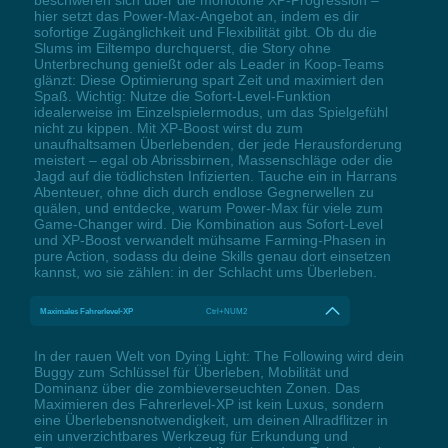
beschweren sich über die monotone XP-Progression –
hier setzt das Power-Max-Angebot an, indem es dir
sofortige Zugänglichkeit und Flexibilität gibt. Ob du die
Slums im Eiltempo durchquerst, die Story ohne
Unterbrechung genießt oder als Leader in Koop-Teams
glänzt: Diese Optimierung spart Zeit und maximiert den
Spaß. Wichtig: Nutze die Sofort-Level-Funktion
idealerweise im Einzelspielermodus, um das Spielgefühl
nicht zu kippen. Mit XP-Boost wirst du zum
unaufhaltsamen Überlebenden, der jede Herausforderung
meistert – egal ob Abrissbirnen, Massenschläge oder die
Jagd auf die tödlichsten Infizierten. Tauche ein in Harrans
Abenteuer, ohne dich durch endlose Gegnerwellen zu
quälen, und entdecke, warum Power-Max für viele zum
Game-Changer wird. Die Kombination aus Sofort-Level
und XP-Boost verwandelt mühsame Farming-Phasen in
pure Action, sodass du deine Skills genau dort einsetzen
kannst, wo sie zählen: in der Schlacht ums Überleben.
Maximales Fahrerlevel-XP
Ctrl+NUM2
In der rauen Welt von Dying Light: The Following wird dein
Buggy zum Schlüssel für Überleben, Mobilität und
Dominanz über die zombieverseuchten Zonen. Das
Maximieren des Fahrerlevel-XP ist kein Luxus, sondern
eine Überlebensnotwendigkeit, um deinen Allradflitzer in
ein unverzichtbares Werkzeug für Erkundung und