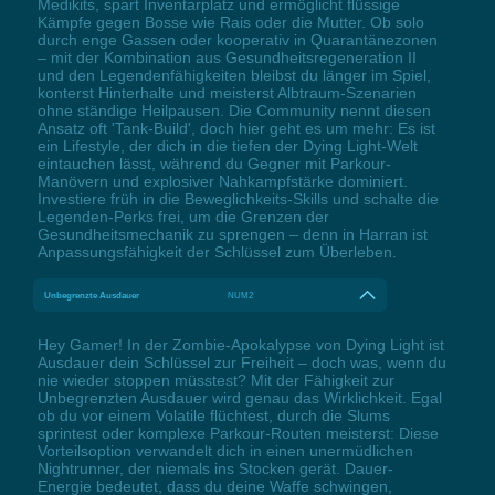
Medikits, spart Inventarplatz und ermöglicht flüssige
Kämpfe gegen Bosse wie Rais oder die Mutter. Ob solo
durch enge Gassen oder kooperativ in Quarantänezonen
– mit der Kombination aus Gesundheitsregeneration II
und den Legendenfähigkeiten bleibst du länger im Spiel,
konterst Hinterhalte und meisterst Albtraum-Szenarien
ohne ständige Heilpausen. Die Community nennt diesen
Ansatz oft 'Tank-Build', doch hier geht es um mehr: Es ist
ein Lifestyle, der dich in die tiefen der Dying Light-Welt
eintauchen lässt, während du Gegner mit Parkour-
Manövern und explosiver Nahkampfstärke dominiert.
Investiere früh in die Beweglichkeits-Skills und schalte die
Legenden-Perks frei, um die Grenzen der
Gesundheitsmechanik zu sprengen – denn in Harran ist
Anpassungsfähigkeit der Schlüssel zum Überleben.
Unbegrenzte Ausdauer
NUM2
Hey Gamer! In der Zombie-Apokalypse von Dying Light ist
Ausdauer dein Schlüssel zur Freiheit – doch was, wenn du
nie wieder stoppen müsstest? Mit der Fähigkeit zur
Unbegrenzten Ausdauer wird genau das Wirklichkeit. Egal
ob du vor einem Volatile flüchtest, durch die Slums
sprintest oder komplexe Parkour-Routen meisterst: Diese
Vorteilsoption verwandelt dich in einen unermüdlichen
Nightrunner, der niemals ins Stocken gerät. Dauer-
Energie bedeutet, dass du deine Waffe schwingen,