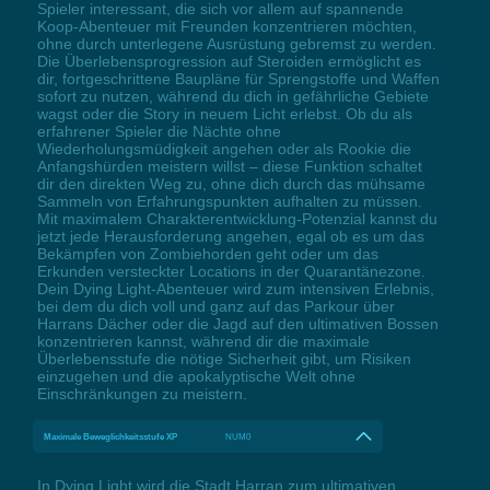
Spieler interessant, die sich vor allem auf spannende
Koop-Abenteuer mit Freunden konzentrieren möchten,
ohne durch unterlegene Ausrüstung gebremst zu werden.
Die Überlebensprogression auf Steroiden ermöglicht es
dir, fortgeschrittene Baupläne für Sprengstoffe und Waffen
sofort zu nutzen, während du dich in gefährliche Gebiete
wagst oder die Story in neuem Licht erlebst. Ob du als
erfahrener Spieler die Nächte ohne
Wiederholungsmüdigkeit angehen oder als Rookie die
Anfangshürden meistern willst – diese Funktion schaltet
dir den direkten Weg zu, ohne dich durch das mühsame
Sammeln von Erfahrungspunkten aufhalten zu müssen.
Mit maximalem Charakterentwicklung-Potenzial kannst du
jetzt jede Herausforderung angehen, egal ob es um das
Bekämpfen von Zombiehorden geht oder um das
Erkunden versteckter Locations in der Quarantänezone.
Dein Dying Light-Abenteuer wird zum intensiven Erlebnis,
bei dem du dich voll und ganz auf das Parkour über
Harrans Dächer oder die Jagd auf den ultimativen Bossen
konzentrieren kannst, während dir die maximale
Überlebensstufe die nötige Sicherheit gibt, um Risiken
einzugehen und die apokalyptische Welt ohne
Einschränkungen zu meistern.
Maximale Beweglichkeitsstufe XP
NUM0
In Dying Light wird die Stadt Harran zum ultimativen