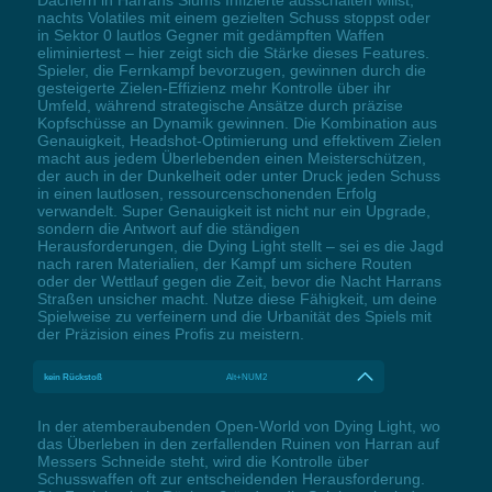
nachts Volatiles mit einem gezielten Schuss stoppst oder
in Sektor 0 lautlos Gegner mit gedämpften Waffen
eliminiertest – hier zeigt sich die Stärke dieses Features.
Spieler, die Fernkampf bevorzugen, gewinnen durch die
gesteigerte Zielen-Effizienz mehr Kontrolle über ihr
Umfeld, während strategische Ansätze durch präzise
Kopfschüsse an Dynamik gewinnen. Die Kombination aus
Genauigkeit, Headshot-Optimierung und effektivem Zielen
macht aus jedem Überlebenden einen Meisterschützen,
der auch in der Dunkelheit oder unter Druck jeden Schuss
in einen lautlosen, ressourcenschonenden Erfolg
verwandelt. Super Genauigkeit ist nicht nur ein Upgrade,
sondern die Antwort auf die ständigen
Herausforderungen, die Dying Light stellt – sei es die Jagd
nach raren Materialien, der Kampf um sichere Routen
oder der Wettlauf gegen die Zeit, bevor die Nacht Harrans
Straßen unsicher macht. Nutze diese Fähigkeit, um deine
Spielweise zu verfeinern und die Urbanität des Spiels mit
der Präzision eines Profis zu meistern.
kein Rückstoß
Alt+NUM2
In der atemberaubenden Open-World von Dying Light, wo
das Überleben in den zerfallenden Ruinen von Harran auf
Messers Schneide steht, wird die Kontrolle über
Schusswaffen oft zur entscheidenden Herausforderung.