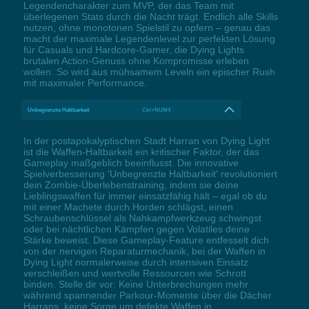
Legendencharakter zum MVP, der das Team mit
überlegenen Stats durch die Nacht trägt. Endlich alle Skills
nutzen, ohne monotonen Spielstil zu opfern – genau das
macht der maximale Legendenlevel zur perfekten Lösung
für Casuals und Hardcore-Gamer, die Dying Lights
brutalen Action-Genuss ohne Kompromisse erleben
wollen. So wird aus mühsamem Leveln ein epischer Rush
mit maximaler Performance.
Unbegrenzte Haltbarkeit
Ctrl+NUM4
In der postapokalyptischen Stadt Harran von Dying Light
ist die Waffen-Haltbarkeit ein kritischer Faktor, der das
Gameplay maßgeblich beeinflusst. Die innovative
Spielverbesserung 'Unbegrenzte Haltbarkeit' revolutioniert
dein Zombie-Überlebenstraining, indem sie deine
Lieblingswaffen für immer einsatzfähig hält – egal ob du
mit einer Machete durch Horden schlägst, einen
Schraubenschlüssel als Nahkampfwerkzeug schwingst
oder bei nächtlichen Kämpfen gegen Volatiles deine
Stärke beweist. Diese Gameplay-Feature entfesselt dich
von der nervigen Reparaturmechanik, bei der Waffen in
Dying Light normalerweise durch intensiven Einsatz
verschleißen und wertvolle Ressourcen wie Schrott
binden. Stelle dir vor: Keine Unterbrechungen mehr
während spannender Parkour-Momente über die Dächer
Harrans, keine Sorge um defekte Waffen in