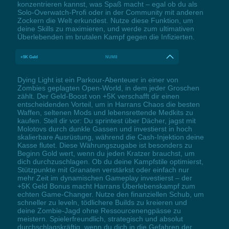
konzentrieren kannst, was Spaß macht – egal ob du als
Solo-Overwatch-Profi oder in der Community mit anderen
Zockern die Welt erkundest. Nutze diese Funktion, um
deine Skills zu maximieren, und werde zum ultimativen
Überlebenden im brutalen Kampf gegen die Infizierten.
+5K Geld
NUM8
Dying Light ist ein Parkour-Abenteuer in einer von
Zombies geplagten Open-World, in dem jeder Groschen
zählt. Der Geld-Boost von +5K verschafft dir einen
entscheidenden Vorteil, um in Harrans Chaos die besten
Waffen, seltenen Mods und lebensrettende Medkits zu
kaufen. Stell dir vor: Du sprintest über Dächer, jagst mit
Molotovs durch dunkle Gassen und investierst in hoch
skalierbare Ausrüstung, während die Cash-Injektion deine
Kasse flutet. Diese Währungszugabe ist besonders zu
Beginn Gold wert, wenn du jeden Kratzer brauchst, um
dich durchzuschlagen. Ob du deine Kampfstile optimierst,
Stützpunkte mit Granaten verstärkst oder einfach nur
mehr Zeit im dynamischen Gameplay investierst – der
+5K Geld Bonus macht Harrans Überlebenskampf zum
echten Game-Changer. Nutze den finanziellen Schub, um
schneller zu leveln, tödlichere Builds zu kreieren und
deine Zombie-Jagd ohne Ressourcenengpässe zu
meistern. Spielerfreundlich, strategisch und absolut
durchschlagskräftig, wenn du dich in die Gefahren der