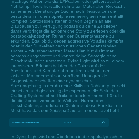
mächtige Waffen wie die EXPcalibur oder giftverseuchte
Nahkampf-Tools herstellen ohne auf Materialien Rücksicht
zu nehmen. Die ständige Suche nach Ressourcen die
besonders in frühen Spielphasen nervig sein kann entfällt
komplett. Stattdessen stehen dir von Beginn an alle
Blaupausen zur Verfügung sodass du deine Zeit lieber
damit verbringst die actionreiche Story zu erleben oder die
postapokalyptischen Ruinen der Quarantänezone zu
erkunden. Egal ob du gegen aggressive Volatiles kämpfst
oder in der Dunkelheit nach nützlichen Gegenständen
suchst – mit unbegrenzten Materialien bist du immer
bestens ausgestattet und kannst deine Strategie ohne
Einschränkungen umsetzen. Dying Light wird so zu einem
intensiveren Erlebnis bei dem der Fokus auf der
Abenteuer- und Kampferfahrung liegt nicht auf dem
lästigen Management von Vorräten. Unbegrenzte
Gegenstände schaffen eine dynamischere
Spielumgebung in der du deine Skills im Nahkampf perfekt
einsetzen und gleichzeitig die experimentelle Seite des
Crafting-Systems ohne Risiko entdecken kannst. Für alle
die die Zombieverseuchte Welt von Harran ohne
Einschränkungen erleben möchten ist diese Funktion ein
Must-have das den Spielspaß auf ein neues Level hebt.
Kostenloses Handwerk
NUM6
In Dying Light wird das Überleben in der apokalyptischen