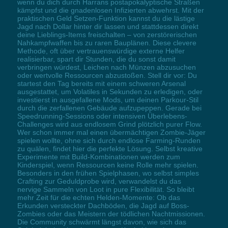
wenn du dich durch Harrans postapokalyptische Straßen
kämpfst und die gnadenlosen Infizierten abwehrst. Mit der
praktischen Geld Setzen-Funktion kannst du die lästige
Jagd nach Dollar hinter dir lassen und stattdessen direkt
deine Lieblings-Items freischalten – von zerstörerischen
Nahkampfwaffen bis zu raren Bauplänen. Diese clevere
Methode, oft über vertrauenswürdige externe Helfer
realisierbar, spart dir Stunden, die du sonst damit
verbringen würdest, Leichen nach Münzen abzusuchen
oder wertvolle Ressourcen abzustoßen. Stell dir vor: Du
startest den Tag bereits mit einem schweren Arsenal
ausgestattet, um Volatiles in Sekunden zu erledigen, oder
investierst in ausgefallene Mods, um deinen Parkour-Stil
durch die zerfallenen Gebäude aufzupeppen. Gerade bei
Speedrunning-Sessions oder intensiven Überlebens-
Challenges wird aus endlosem Grind plötzlich purer Flow.
Wer schon immer mal einen übermächtigen Zombie-Jäger
spielen wollte, ohne sich durch endlose Farming-Runden
zu quälen, findet hier die perfekte Lösung. Selbst kreative
Experimente mit Build-Kombinationen werden zum
Kinderspiel, wenn Ressourcen keine Rolle mehr spielen.
Besonders in den frühen Spielphasen, wo selbst simples
Crafting zur Geduldprobe wird, verwandelst du das
nervige Sammeln von Loot in pure Flexibilität. So bleibt
mehr Zeit für die echten Helden-Momente: Ob das
Erkunden versteckter Dachböden, die Jagd auf Boss-
Zombies oder das Meistern der tödlichen Nachtmissionen.
Die Community schwärmt längst davon, wie sich das