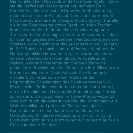
Die Funktion kein Rückstoß ändert die Spielregeln, indem
sie die Waffenstabilität komplett neu definiert: Dein
Fadenkreuz bleibt selbst bei Dauerfeuer absolut ruhig,
egal ob du mit einer Pistole auf Nahdistanz oder einem
Präzisionsschuss aus dem Sniper-Modus agierst. Für alle,
die in der Zombieverseuchten Stadt um jeden Tropfen
Munition kämpfen, bedeutet diese Optimierung mehr
Treffsicherheit und weniger verlorene Ressourcen – ideal
für spannungsgeladene Szenarien wie das Abwehren von
Volatiles in der Nacht oder das Ausschalten von Gegnern
im PvP. Spieler, die sich lieber auf Parkour-Kombos oder
Nahkampftaktiken konzentrieren, profitieren besonders
von der vereinfachten Handhabung ferngesteuerter
Waffen, während Veteranen der Shooter-Szene die
gesteigerte Präzision nutzen können, um ihre Kills aus der
Ferne zu optimieren. Doch Vorsicht: Die Community
diskutiert, ob Features wie kein Rückstoß die
ursprüngliche Schwierigkeit des Spiels verwässern. In
Einzelspieler-Partien wird daraus aber ein klarer Vorteil,
um die Brutalität von Harrans Straßen mit weniger Frust
zu meistern. Ob du Zombies im Tower-Modus wegputzt
oder dich durch die Altstadt kämpfst, die Kombination aus
Waffenstabilität und präzisem Zielen macht jede
Konfrontation zu einem kontrollierten Moment der
Genugtuung. Mit dieser Anpassung wird klar: In Dying
Light zählt nicht nur die Kraft deiner Axt, sondern auch die
Präzision deiner Schüsse.