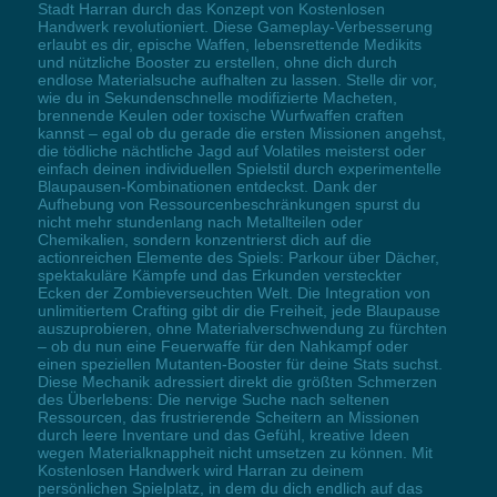
Stadt Harran durch das Konzept von Kostenlosen
Handwerk revolutioniert. Diese Gameplay-Verbesserung
erlaubt es dir, epische Waffen, lebensrettende Medikits
und nützliche Booster zu erstellen, ohne dich durch
endlose Materialsuche aufhalten zu lassen. Stelle dir vor,
wie du in Sekundenschnelle modifizierte Macheten,
brennende Keulen oder toxische Wurfwaffen craften
kannst – egal ob du gerade die ersten Missionen angehst,
die tödliche nächtliche Jagd auf Volatiles meisterst oder
einfach deinen individuellen Spielstil durch experimentelle
Blaupausen-Kombinationen entdeckst. Dank der
Aufhebung von Ressourcenbeschränkungen spurst du
nicht mehr stundenlang nach Metallteilen oder
Chemikalien, sondern konzentrierst dich auf die
actionreichen Elemente des Spiels: Parkour über Dächer,
spektakuläre Kämpfe und das Erkunden versteckter
Ecken der Zombieverseuchten Welt. Die Integration von
unlimitiertem Crafting gibt dir die Freiheit, jede Blaupause
auszuprobieren, ohne Materialverschwendung zu fürchten
– ob du nun eine Feuerwaffe für den Nahkampf oder
einen speziellen Mutanten-Booster für deine Stats suchst.
Diese Mechanik adressiert direkt die größten Schmerzen
des Überlebens: Die nervige Suche nach seltenen
Ressourcen, das frustrierende Scheitern an Missionen
durch leere Inventare und das Gefühl, kreative Ideen
wegen Materialknappheit nicht umsetzen zu können. Mit
Kostenlosen Handwerk wird Harran zu deinem
persönlichen Spielplatz, in dem du dich endlich auf das