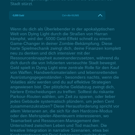
Stadt stürzt.
-5,000 Geld
Ctrl+Alt+NUM8
Wenn du dich als Überlebender in der apokalyptischen
Welt von Dying Light durch die Straßen von Harran
kämpfst, wird der -5000 Geld-Effekt schnell zu einem
Game-Changer in deiner Zombie-Bekämpfung. Diese
harte Spielmechanik zwingt dich, deine Finanzen komplett
neu zu denken und dich intensiver mit der
Ressourcenknappheit auseinanderzusetzen, während du
dich durch die von Infizierten verseuchte Stadt bewegst.
Geld spielt in Dying Light eine zentrale Rolle für den Kauf
von Waffen, Handwerksmaterialien und lebensrettenden
Ausrüstungsgegenständen - besonders nachts, wenn die
Volatiles aktiv werden und du auf effektive Strategien
angewiesen bist. Der plötzliche Geldabzug zwingt dich,
härtere Entscheidungen zu treffen: Solltest du riskante
Parkour-Routen wählen, um Zeit zu sparen, oder lieber
jedes Gebäude systematisch plündern, um jeden Cent
zusammenzukratzen? Diese Herausforderung spricht vor
allem Veteranen an, die sich für den Hardcore-Modus
oder den Mehrspieler-Abenteuern interessieren, wo
Teamarbeit und Ressourcen-Management den
Unterschied zwischen Leben und Tod machen. Die
kreative Integration in narrative Szenarien, etwa bei