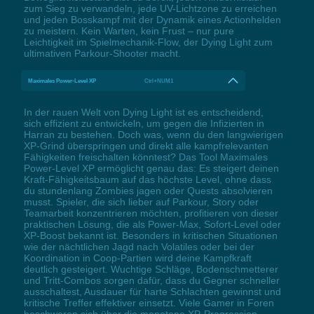
zum Sieg zu verwandeln, jede UV-Lichtzone zu erreichen
und jeden Bosskampf mit der Dynamik eines Actionhelden
zu meistern. Kein Warten, kein Frust – nur pure
Leichtigkeit im Spielmechanik-Flow, der Dying Light zum
ultimativen Parkour-Shooter macht.
Maximales Power-Level XP
Ctrl+NUM1
In der rauen Welt von Dying Light ist es entscheidend,
sich effizient zu entwickeln, um gegen die Infizierten in
Harran zu bestehen. Doch was, wenn du den langwierigen
XP-Grind überspringen und direkt alle kampfrelevanten
Fähigkeiten freischalten könntest? Das Tool Maximales
Power-Level XP ermöglicht genau das: Es steigert deinen
Kraft-Fähigkeitsbaum auf das höchste Level, ohne dass
du stundenlang Zombies jagen oder Quests absolvieren
musst. Spieler, die sich lieber auf Parkour, Story oder
Teamarbeit konzentrieren möchten, profitieren von dieser
praktischen Lösung, die als Power-Max, Sofort-Level oder
XP-Boost bekannt ist. Besonders in kritischen Situationen
wie der nächtlichen Jagd nach Volatiles oder bei der
Koordination in Coop-Partien wird deine Kampfkraft
deutlich gesteigert. Wuchtige Schläge, Bodenschmetterer
und Tritt-Combos sorgen dafür, dass du Gegner schneller
ausschaltest, Ausdauer für harte Schlachten gewinnst und
kritische Treffer effektiver einsetzt. Viele Gamer in Foren