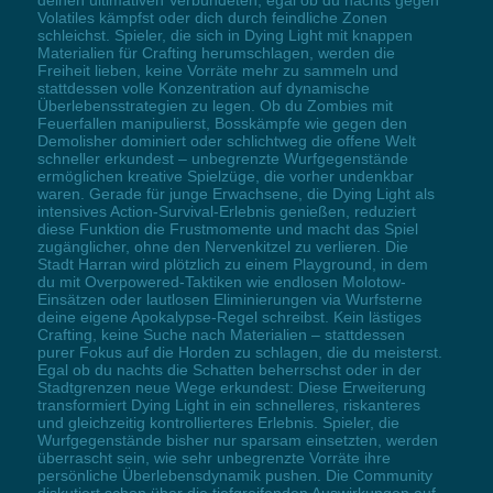
deinen ultimativen Verbündeten, egal ob du nachts gegen
Volatiles kämpfst oder dich durch feindliche Zonen
schleichst. Spieler, die sich in Dying Light mit knappen
Materialien für Crafting herumschlagen, werden die
Freiheit lieben, keine Vorräte mehr zu sammeln und
stattdessen volle Konzentration auf dynamische
Überlebensstrategien zu legen. Ob du Zombies mit
Feuerfallen manipulierst, Bosskämpfe wie gegen den
Demolisher dominiert oder schlichtweg die offene Welt
schneller erkundest – unbegrenzte Wurfgegenstände
ermöglichen kreative Spielzüge, die vorher undenkbar
waren. Gerade für junge Erwachsene, die Dying Light als
intensives Action-Survival-Erlebnis genießen, reduziert
diese Funktion die Frustmomente und macht das Spiel
zugänglicher, ohne den Nervenkitzel zu verlieren. Die
Stadt Harran wird plötzlich zu einem Playground, in dem
du mit Overpowered-Taktiken wie endlosen Molotow-
Einsätzen oder lautlosen Eliminierungen via Wurfsterne
deine eigene Apokalypse-Regel schreibst. Kein lästiges
Crafting, keine Suche nach Materialien – stattdessen
purer Fokus auf die Horden zu schlagen, die du meisterst.
Egal ob du nachts die Schatten beherrschst oder in der
Stadtgrenzen neue Wege erkundest: Diese Erweiterung
transformiert Dying Light in ein schnelleres, riskanteres
und gleichzeitig kontrollierteres Erlebnis. Spieler, die
Wurfgegenstände bisher nur sparsam einsetzten, werden
überrascht sein, wie sehr unbegrenzte Vorräte ihre
persönliche Überlebensdynamik pushen. Die Community