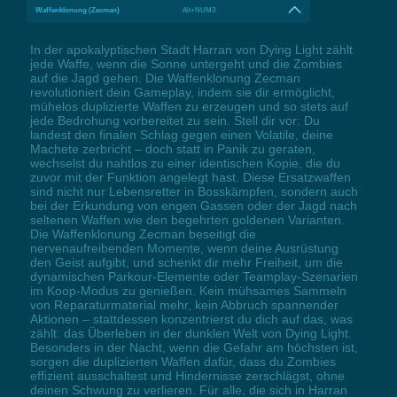
Waffenklonung (Zecman)
Alt+NUM3
In der apokalyptischen Stadt Harran von Dying Light zählt
jede Waffe, wenn die Sonne untergeht und die Zombies
auf die Jagd gehen. Die Waffenklonung Zecman
revolutioniert dein Gameplay, indem sie dir ermöglicht,
mühelos duplizierte Waffen zu erzeugen und so stets auf
jede Bedrohung vorbereitet zu sein. Stell dir vor: Du
landest den finalen Schlag gegen einen Volatile, deine
Machete zerbricht – doch statt in Panik zu geraten,
wechselst du nahtlos zu einer identischen Kopie, die du
zuvor mit der Funktion angelegt hast. Diese Ersatzwaffen
sind nicht nur Lebensretter in Bosskämpfen, sondern auch
bei der Erkundung von engen Gassen oder der Jagd nach
seltenen Waffen wie den begehrten goldenen Varianten.
Die Waffenklonung Zecman beseitigt die
nervenaufreibenden Momente, wenn deine Ausrüstung
den Geist aufgibt, und schenkt dir mehr Freiheit, um die
dynamischen Parkour-Elemente oder Teamplay-Szenarien
im Koop-Modus zu genießen. Kein mühsames Sammeln
von Reparaturmaterial mehr, kein Abbruch spannender
Aktionen – stattdessen konzentrierst du dich auf das, was
zählt: das Überleben in der dunklen Welt von Dying Light.
Besonders in der Nacht, wenn die Gefahr am höchsten ist,
sorgen die duplizierten Waffen dafür, dass du Zombies
effizient ausschaltest und Hindernisse zerschlägst, ohne
deinen Schwung zu verlieren. Für alle, die sich in Harran