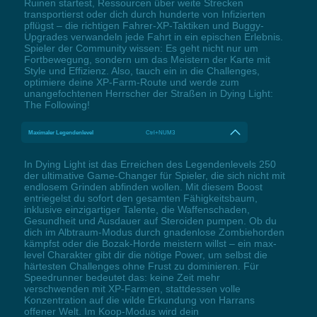
Ruinen startest, Ressourcen über weite Strecken
transportierst oder dich durch hunderte von Infizierten
pflügst – die richtigen Fahrer-XP-Taktiken und Buggy-
Upgrades verwandeln jede Fahrt in ein epischen Erlebnis.
Spieler der Community wissen: Es geht nicht nur um
Fortbewegung, sondern um das Meistern der Karte mit
Style und Effizienz. Also, tauch ein in die Challenges,
optimiere deine XP-Farm-Route und werde zum
unangefochtenen Herrscher der Straßen in Dying Light:
The Following!
Maximaler Legendenlevel
Ctrl+NUM3
In Dying Light ist das Erreichen des Legendenlevels 250
der ultimative Game-Changer für Spieler, die sich nicht mit
endlosem Grinden abfinden wollen. Mit diesem Boost
entriegelst du sofort den gesamten Fähigkeitsbaum,
inklusive einzigartiger Talente, die Waffenschaden,
Gesundheit und Ausdauer auf Steroiden pumpen. Ob du
dich im Albtraum-Modus durch gnadenlose Zombiehorden
kämpfst oder die Bozak-Horde meistern willst – ein max-
level Charakter gibt dir die nötige Power, um selbst die
härtesten Challenges ohne Frust zu dominieren. Für
Speedrunner bedeutet das: keine Zeit mehr
verschwenden mit XP-Farmen, stattdessen volle
Konzentration auf die wilde Erkundung von Harrans
offener Welt. Im Koop-Modus wird dein