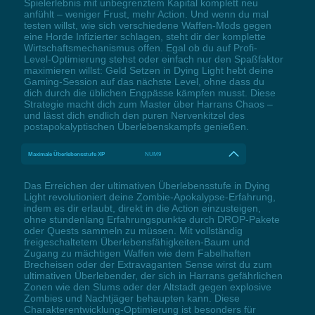
Spielerlebnis mit unbegrenztem Kapital komplett neu
anfühlt – weniger Frust, mehr Action. Und wenn du mal
testen willst, wie sich verschiedene Waffen-Mods gegen
eine Horde Infizierter schlagen, steht dir der komplette
Wirtschaftsmechanismus offen. Egal ob du auf Profi-
Level-Optimierung stehst oder einfach nur den Spaßfaktor
maximieren willst: Geld Setzen in Dying Light hebt deine
Gaming-Session auf das nächste Level, ohne dass du
dich durch die üblichen Engpässe kämpfen musst. Diese
Strategie macht dich zum Master über Harrans Chaos –
und lässt dich endlich den puren Nervenkitzel des
postapokalyptischen Überlebenskampfs genießen.
Maximale Überlebensstufe XP
NUM9
Das Erreichen der ultimativen Überlebensstufe in Dying
Light revolutioniert deine Zombie-Apokalypse-Erfahrung,
indem es dir erlaubt, direkt in die Action einzusteigen,
ohne stundenlang Erfahrungspunkte durch DROP-Pakete
oder Quests sammeln zu müssen. Mit vollständig
freigeschaltetem Überlebensfähigkeiten-Baum und
Zugang zu mächtigen Waffen wie dem Fabelhaften
Brecheisen oder der Extravaganten Sense wirst du zum
ultimativen Überlebender, der sich in Harrans gefährlichen
Zonen wie den Slums oder der Altstadt gegen explosive
Zombies und Nachtjäger behaupten kann. Diese
Charakterentwicklung-Optimierung ist besonders für