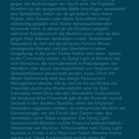
gegen die Bedrohungen der Nacht sind. Die Funktion
Munition für die ausgewählte Waffe hinzufügen verwandelt
das Spielgefühl, indem sie dir garantiert, dass deine
Pistole, dein Gewehr oder deine Schrotflinte immer
vollständig geladen sind. Keine nervenaufreibenden
Momente mehr, in denen dir die Munition ausgeht,
während Volatiles durch die Straßen rasen oder du dich
gegen Rais’ Männer verteidigen musst. Stattdessen
fokussierst du dich auf dynamische Parkour-Moves,
strategische Kämpfe und das Überleben in einer
Umgebung, in der jeder Fehler tödlich sein kann. Spieler
in der Community wissen: In Dying Light ist Munition ein
rare Resource, die normalerweise in Polizeiwagen, bei
Händlern oder durch das Ausschalten von Gegnern wie
Spezialinfizierten gesammelt werden muss. Doch mit
dieser Optimierung wird das lästige Ressourcen-
Management obsolet. Ob du dich im Ko-op-Modus mit
Freunden durch eine Horde kämpfst oder im Solo-
Gameplay einen Boss wie den Demolisher konfrontierst,
die kontinuierliche Feuerkraft gibt dir die Kontrolle zurück.
Gerade in den dunklen Stunden, wenn die Infizierten
besonders aggressiv werden, ist unbegrenzte Munition ein
Gamechanger, der die Flucht über Dächer oder das
Verteidigen einer Basis entspannt. Die Dying Light-
Gemeinschaft diskutiert solche Features leidenschaftlich –
Stichwörter wie Munition, Schusswaffen oder Dying Light
tauchen in Foren, Let’s Plays und Twitch-Streams immer
wieder auf. Diese Funktionalität spricht direkt die