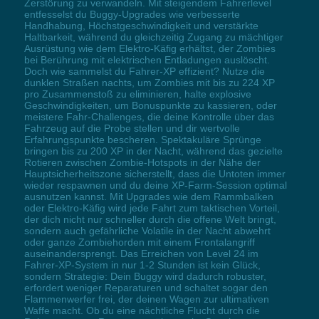
Zerstörung zu verwandeln. Mit steigendem Fahrerlevel
entfesselst du Buggy-Upgrades wie verbesserte
Handhabung, Höchstgeschwindigkeit und verstärkte
Haltbarkeit, während du gleichzeitig Zugang zu mächtiger
Ausrüstung wie dem Elektro-Käfig erhältst, der Zombies
bei Berührung mit elektrischen Entladungen auslöscht.
Doch wie sammelst du Fahrer-XP effizient? Nutze die
dunklen Straßen nachts, um Zombies mit bis zu 224 XP
pro Zusammenstoß zu eliminieren, halte explosive
Geschwindigkeiten, um Bonuspunkte zu kassieren, oder
meistere Fahr-Challenges, die deine Kontrolle über das
Fahrzeug auf die Probe stellen und dir wertvolle
Erfahrungspunkte bescheren. Spektakuläre Sprünge
bringen bis zu 200 XP in der Nacht, während das gezielte
Rotieren zwischen Zombie-Hotspots in der Nähe der
Hauptsicherheitszone sicherstellt, dass die Untoten immer
wieder respawnen und du deine XP-Farm-Session optimal
ausnutzen kannst. Mit Upgrades wie dem Rammbalken
oder Elektro-Käfig wird jede Fahrt zum taktischen Vorteil,
der dich nicht nur schneller durch die offene Welt bringt,
sondern auch gefährliche Volatile in der Nacht abwehrt
oder ganze Zombiehorden mit einem Frontalangriff
auseinandersprengt. Das Erreichen von Level 24 im
Fahrer-XP-System in nur 1-2 Stunden ist kein Glück,
sondern Strategie: Dein Buggy wird dadurch robuster,
erfordert weniger Reparaturen und schaltet sogar den
Flammenwerfer frei, der deinen Wagen zur ultimativen
Waffe macht. Ob du eine nächtliche Flucht durch die