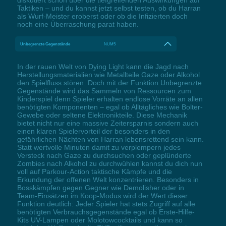
diskutiert schon über die tiefgreifenden Auswirkungen auf
Taktiken – und du kannst jetzt selbst testen, ob du Harran
als Wurf-Meister eroberst oder ob die Infizierten doch
noch eine Überraschung parat haben.
Unbegrenzte Gegenstände
NUM5
In der rauen Welt von Dying Light kann die Jagd nach
Herstellungsmaterialien wie Metallteile Gaze oder Alkohol
den Spielfluss stören. Doch mit der Funktion Unbegrenzte
Gegenstände wird das Sammeln von Ressourcen zum
Kinderspiel denn Spieler erhalten endlose Vorräte an allen
benötigten Komponenten – egal ob Alltägliches wie Bolter-
Gewebe oder seltene Elektronikteile. Diese Mechanik
bietet nicht nur eine massive Zeitersparnis sondern auch
einen klaren Spielervorteil der besonders in den
gefährlichen Nächten von Harran lebensrettend sein kann.
Statt wertvolle Minuten damit zu verplempern jedes
Versteck nach Gaze zu durchsuchen oder geplünderte
Zombies nach Alkohol zu durchwühlen kannst du dich nun
voll auf Parkour-Action taktische Kämpfe und die
Erkundung der offenen Welt konzentrieren. Besonders in
Bosskämpfen gegen Gegner wie Demolisher oder in
Team-Einsätzen im Koop-Modus wird der Wert dieser
Funktion deutlich: Jeder Spieler hat stets Zugriff auf alle
benötigten Verbrauchsgegenstände egal ob Erste-Hilfe-
Kits UV-Lampen oder Molotowcocktails und kann so