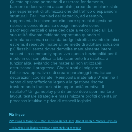
Questa opzione permette di azzerare fondamenta,
barriere e decorazioni accumulate, creando un blank slate
per esperimenti di ottimizzazione del traffico o espansioni
strutturali. Per i maniaci del dettaglio, ad esempio,
rappresenta la chiave per eliminare sprechi di gestione
risorse e concentrarsi su design innovativi come
parcheggi verticali o aree dedicate a veicoli speciali. La
sua utilità diventa evidente soprattutto quando si
affrontano scenari critici: da budget stretti a eventi climatici
estremi, il reset dei materiali permette di adottare soluzioni
più flessibili senza dover demolire manualmente intere
sezioni. La community apprezza questa funzionalità per il
modo in cui semplifica la bilanciamento tra estetica e
funzionalità, evitando che materiali non utilizzabili
ostruiscano il progresso. Che si tratti di migliorare
l'efficienza operativa o di creare parcheggi tematici con
decorazioni coordinate, 'Reimposta materiali a 0' elimina il
senso di sopraffazione legato alla gestione risorse,
trasformando frustrazioni in opportunità creative. Il
risultato? Un gameplay più dinamico dove sperimentare
layout, testare strategie e massimizzare profitti diventa un
processo intuitivo e privo di ostacoli logistici.
Più lingue
PW: Build & Manage – Mod Tools to Reset Debt, Boost Cash & Master Layouts
《停车世界》隐藏骚操作大揭秘！债务/材料/现金全解锁