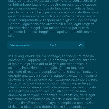
playground creativo senza vincoli. Che tu voglia costruire
un hub urbano futuristico o gestire un parcheggio caotico
per un grande evento, questa funzione si rivela perfetta
per chi cerca soldi facili per sbloccare nuove strutture, una
gestione economica semplificata o un'espansione rapida
senza compromettere l'esperienza di gioco. Con Aggiungi
Contanti, ogni decisione diventa più fluida, ogni progetto
più ambizioso e ogni sfida un'opportunità per brillare,
rendendo il tuo parcheggio un capolavoro di efficienza e
stile.
Reimposta contanti a 0
Num 2
In Parking World: Build & Manage, l'opzione 'Reimposta
contanti a 0' rappresenta un gameplay twist per chi cerca
di testare le proprie abilità di gestione economica in
scenari simulazione parcheggio. Questa funzione
permette di resettare completamente le risorse finanziarie,
creando una tabula rasa che spinge i giocatori a ridefinire
strategie di costruzione e ottimizzazione partendo da zero.
Perfetta per gli appassionati di simulazione parcheggio
che vogliono sfidare i limiti della propria creatività, questa
scelta elimina vantaggi accumulati e introduce una
dinamica di gestione economica più realistica, dove ogni
investimento richiede calcoli precisi e decisioni tattiche.
Che tu stia affrontando un layout complesso con stazioni
di ricarica elettriche o debba ridurre il personale per