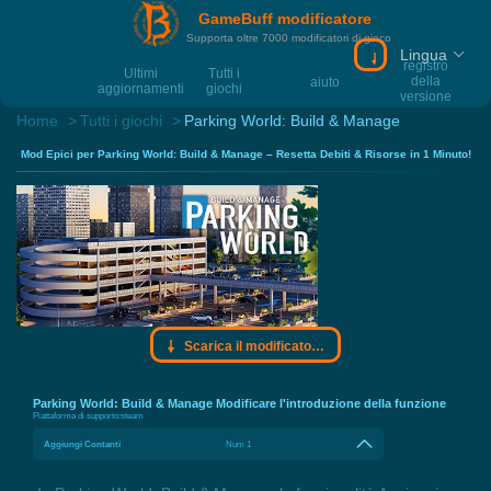
GameBuff modificatore
Supporta oltre 7000 modificatori di gioco
Lingua
Scarica il modif
registro
Ultimi
Tutti i
della
aiuto
aggiornamenti
giochi
versione
Home
Tutti i giochi
Parking World: Build & Manage
Mod Epici per Parking World: Build & Manage – Resetta Debiti & Risorse in 1 Minuto!
Scarica il modificatore Gamebuff
Parking World: Build & Manage Modificare l'introduzione della funzione
Piattaforma di supporto:
steam
Aggiungi Contanti
Num 1