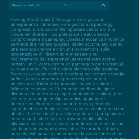
Reimpostare debito a 0
Num 4
Parking World: Build & Manage offre ai giocatori
un'esperienza immersiva nella gestione di parcheggi
complessi, e la funzione 'Reimpostare debito a 0' è la
chiave per liberare il tuo potenziale creativo senza
compromettere il gameplay. Questa meccanica innovativa
permette di eliminare qualsiasi debito accumulato, dando
una seconda chance a chi vuole concentrarsi sulla
progettazione di infrastrutture avanzate o sul
miglioramento dell'esperienza utente nei sette scenari
narrativi unici, come gestire un parcheggio per un festival
o un aeroporto. Per chi si sente bloccato dalla gestione
finanziaria, questa opzione è perfetta per testare strategie
audaci, come aumentare i prezzi dei posti auto o
ottimizzare i distributori automatici, senza rischiare il
fallimento economico. L'economia sandbox del gioco
diventa così un terreno di sperimentazione illimitato: puoi
costruire parcheggi multipiano epici, aggiungere
decorazioni elaborate o assumere nuovo personale,
sapendo che un debito eccessivo non ostacolerà mai i tuoi
obiettivi. La funzione è particolarmente utile per i giocatori
meno esperti, che spesso si trovano in difficoltà a
bilanciare costi di costruzione, manutenzione e assunzioni
con le entrate variabili dei visitatori. Azzerando il debito,
non solo eviti penalità che riducono la valutazione del tuo
parcheggio, ma acquisisci anche flessibilità per rispondere