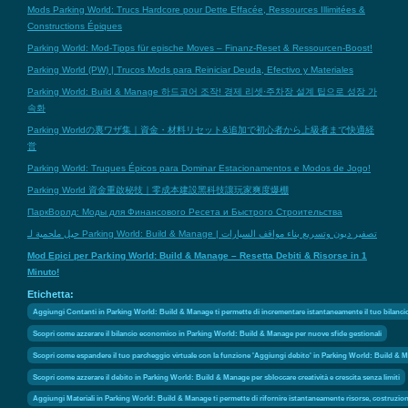
Mods Parking World: Trucs Hardcore pour Dette Effacée, Ressources Illimitées &
Constructions Épiques
Parking World: Mod-Tipps für epische Moves – Finanz-Reset & Ressourcen-Boost!
Parking World (PW) | Trucos Mods para Reiniciar Deuda, Efectivo y Materiales
Parking World: Build & Manage 하드코어 조작! 경제 리셋·주차장 설계 팁으로 성장 가
속화
Parking Worldの裏ワザ集｜資金・材料リセット&追加で初心者から上級者まで快適経
営
Parking World: Truques Épicos para Dominar Estacionamentos e Modos de Jogo!
Parking World 資金重啟秘技｜零成本建設黑科技讓玩家爽度爆棚
ПаркВорлд: Моды для Финансового Ресета и Быстрого Строительства
حيل ملحمية لـ Parking World: Build & Manage | تصفير ديون وتسريع بناء مواقف السيارات
Mod Epici per Parking World: Build & Manage – Resetta Debiti & Risorse in 1
Minuto!
Etichetta:
Aggiungi Contanti in Parking World: Build & Manage ti permette di incrementare istantaneamente il tuo bilancio v
Scopri come azzerare il bilancio economico in Parking World: Build & Manage per nuove sfide gestionali
Scopri come espandere il tuo parcheggio virtuale con la funzione 'Aggiungi debito' in Parking World: Build & 
Scopri come azzerare il debito in Parking World: Build & Manage per sbloccare creatività e crescita senza limiti
Aggiungi Materiali in Parking World: Build & Manage ti permette di rifornire istantaneamente risorse, costruzion