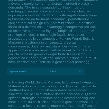
a eventi dinamici come manutenzioni urgenti o picchi di
domanda. Che tu stia espandendo il tuo impero di
parcheggi in modalità libera o riprovando un obiettivo
dopo un errore di valutazione, questa regolazione elimina
la frustrazione da fallimenti economici, permettendoti di
concentrarti sul design e sull'ottimizzazione. La gestione
finanziaria diventa così un vantaggio competitivo anziché
un ostacolo: sperimenta layout complessi, adotta prezzi
premium o investi in tecnologie futuristiche senza
preoccuparti delle conseguenze. Parking World: Build &
Manage si trasforma in un simulatore senza
compromessi, dove la creatività è libera di esprimersi
appieno grazie a un reset intelligente del debito. Perfetto
per chi cerca un gameplay equilibrato tra realismo
economico e libertà di azione, questa funzione è un must-
have per dominare l'arte della gestione dei parcheggi.
Aggiungi Materiali
Num 5
In Parking World: Build & Manage, la funzionalità Aggiungi
Materiali è il segreto per trasformare il tuo parcheggio da
struttura base a un hub ultra-moderno senza dover
aspettare ore per accumulare risorse necessarie. Questa
opzione strategica è pensata per i giocatori che vogliono
concentrarsi su costruzione rapida e gestione avanzata,
saltando la fase di raccolta lenta e ottimizzando il flusso di