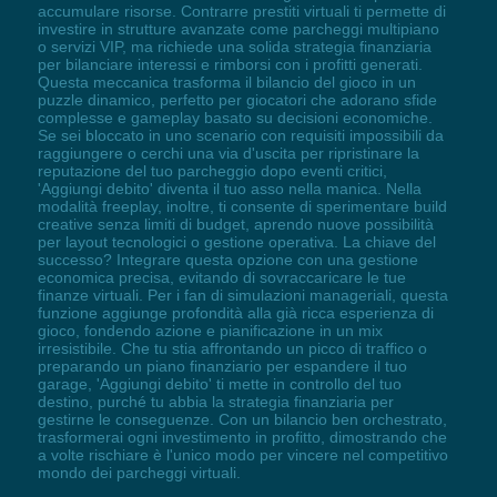
accumulare risorse. Contrarre prestiti virtuali ti permette di
investire in strutture avanzate come parcheggi multipiano
o servizi VIP, ma richiede una solida strategia finanziaria
per bilanciare interessi e rimborsi con i profitti generati.
Questa meccanica trasforma il bilancio del gioco in un
puzzle dinamico, perfetto per giocatori che adorano sfide
complesse e gameplay basato su decisioni economiche.
Se sei bloccato in uno scenario con requisiti impossibili da
raggiungere o cerchi una via d'uscita per ripristinare la
reputazione del tuo parcheggio dopo eventi critici,
'Aggiungi debito' diventa il tuo asso nella manica. Nella
modalità freeplay, inoltre, ti consente di sperimentare build
creative senza limiti di budget, aprendo nuove possibilità
per layout tecnologici o gestione operativa. La chiave del
successo? Integrare questa opzione con una gestione
economica precisa, evitando di sovraccaricare le tue
finanze virtuali. Per i fan di simulazioni manageriali, questa
funzione aggiunge profondità alla già ricca esperienza di
gioco, fondendo azione e pianificazione in un mix
irresistibile. Che tu stia affrontando un picco di traffico o
preparando un piano finanziario per espandere il tuo
garage, 'Aggiungi debito' ti mette in controllo del tuo
destino, purché tu abbia la strategia finanziaria per
gestirne le conseguenze. Con un bilancio ben orchestrato,
trasformerai ogni investimento in profitto, dimostrando che
a volte rischiare è l'unico modo per vincere nel competitivo
mondo dei parcheggi virtuali.