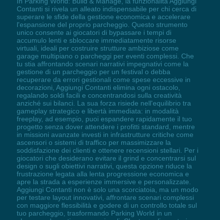
In Parking World: Build & Manage, la funzionalità Aggiungi
Contanti si rivela un alleato indispensabile per chi cerca di
superare le sfide della gestione economica e accelerare
l'espansione del proprio parcheggio. Questo strumento
unico consente ai giocatori di bypassare i tempi di
accumulo lenti e sbloccare immediatamente risorse
virtuali, ideali per costruire strutture ambiziose come
garage multipiano o parcheggi per eventi complessi. Che
tu stia affrontando scenari narrativi impegnativi come la
gestione di un parcheggio per un festival o debba
recuperare da errori gestionali come spese eccessive in
decorazioni, Aggiungi Contanti elimina ogni ostacolo,
regalando soldi facili e concentrandosi sulla creatività
anziché sui bilanci. La sua forza risiede nell'equilibrio tra
gameplay strategico e libertà immediata: in modalità
freeplay, ad esempio, puoi espandere rapidamente il tuo
progetto senza dover attendere i profitti standard, mentre
in missioni avanzate investi in infrastrutture critiche come
ascensori o sistemi di traffico per massimizzare la
soddisfazione dei clienti e ottenere recensioni stellari. Per i
giocatori che desiderano evitare il grind e concentrarsi sul
design o sugli obiettivi narrativi, questa opzione riduce la
frustrazione legata alla lenta progressione economica e
apre la strada a esperienze immersive e personalizzate.
Aggiungi Contanti non è solo una scorciatoia, ma un modo
per testare layout innovativi, affrontare scenari complessi
con maggiore flessibilità e godere di un controllo totale sul
tuo parcheggio, trasformando Parking World in un