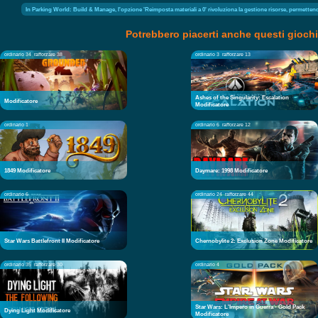
In Parking World: Build & Manage, l'opzione 'Reimposta materiali a 0' rivoluziona la gestione risorse, permettendo 
Potrebbero piacerti anche questi giochi
ordinario 34
rafforzare 38
ordinario 3
rafforzare 13
Ashes of the Singularity: Escalation
Modificatore
Modificatore
ordinario 1
ordinario 6
rafforzare 12
1849 Modificatore
Daymare: 1998 Modificatore
ordinario 6
ordinario 24
rafforzare 44
Star Wars Battlefront II Modificatore
Chernobylite 2: Exclusion Zone Modificatore
ordinario 35
rafforzare 30
ordinario 4
Star Wars: L'Impero in Guerra - Gold Pack
Dying Light Modificatore
Modificatore