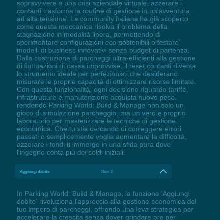
sopravvivere a una crisi aziendale virtuale, azzerare i
contanti trasforma la routine di gestione in un'avventura
ad alta tensione. La community italiana ha già scoperto
come questa meccanica risolva il problema della
stagnazione in modalità libera, permettendo di
sperimentare configurazioni eco-sostenibili o testare
modelli di business innovativi senza budget di partenza.
Dalla costruzione di parcheggi ultra-efficienti alla gestione
di fluttuazioni di cassa improvvise, il reset contanti diventa
lo strumento ideale per perfezionisti che desiderano
misurare le proprie capacità di ottimizzare risorse limitate.
Con questa funzionalità, ogni decisione riguardo tariffe,
infrastrutture e manutenzione acquista nuovo peso,
rendendo Parking World: Build & Manage non solo un
gioco di simulazione parcheggio, ma un vero e proprio
laboratorio per masterizzare le tecniche di gestione
economica. Che tu stia cercando di correggere errori
passati o semplicemente voglia aumentare la difficoltà,
azzerare i fondi ti immerge in una sfida pura dove
l'ingegno conta più dei soldi iniziali.
Aggiungi debito
Num 3
In Parking World: Build & Manage, la funzione 'Aggiungi
debito' rivoluziona l'approccio alla gestione economica del
tuo impero di parcheggi, offrendo una leva strategica per
accelerare la crescita senza dover grindare ore per