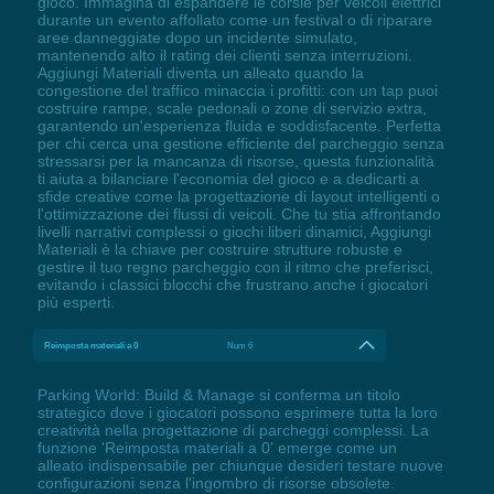
gioco. Immagina di espandere le corsie per veicoli elettrici
durante un evento affollato come un festival o di riparare
aree danneggiate dopo un incidente simulato,
mantenendo alto il rating dei clienti senza interruzioni.
Aggiungi Materiali diventa un alleato quando la
congestione del traffico minaccia i profitti: con un tap puoi
costruire rampe, scale pedonali o zone di servizio extra,
garantendo un'esperienza fluida e soddisfacente. Perfetta
per chi cerca una gestione efficiente del parcheggio senza
stressarsi per la mancanza di risorse, questa funzionalità
ti aiuta a bilanciare l'economia del gioco e a dedicarti a
sfide creative come la progettazione di layout intelligenti o
l'ottimizzazione dei flussi di veicoli. Che tu stia affrontando
livelli narrativi complessi o giochi liberi dinamici, Aggiungi
Materiali è la chiave per costruire strutture robuste e
gestire il tuo regno parcheggio con il ritmo che preferisci,
evitando i classici blocchi che frustrano anche i giocatori
più esperti.
Reimposta materiali a 0
Num 6
Parking World: Build & Manage si conferma un titolo
strategico dove i giocatori possono esprimere tutta la loro
creatività nella progettazione di parcheggi complessi. La
funzione 'Reimposta materiali a 0' emerge come un
alleato indispensabile per chiunque desideri testare nuove
configurazioni senza l'ingombro di risorse obsolete.