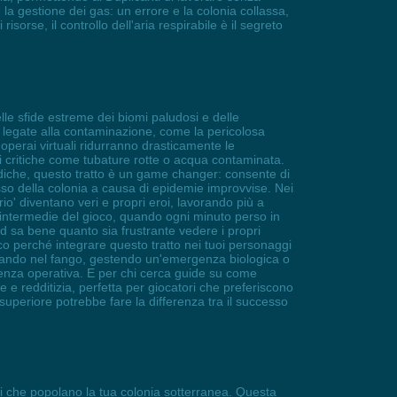
a gestione dei gas: un errore e la colonia collassa,
orse, il controllo dell'aria respirabile è il segreto
lle sfide estreme dei biomi paludosi e delle
e legate alla contaminazione, come la pericolosa
operai virtuali ridurranno drasticamente le
ni critiche come tubature rotte o acqua contaminata.
mediche, questo tratto è un game changer: consente di
asso della colonia a causa di epidemie improvvise. Nei
io' diventano veri e propri eroi, lavorando più a
e intermedie del gioco, quando ogni minuto perso in
d sa bene quanto sia frustrante vedere i propri
cco perché integrare questo tratto nei tuoi personaggi
scavando nel fango, gestendo un'emergenza biologica o
ienza operativa. E per chi cerca guide su come
e redditizia, perfetta per giocatori che preferiscono
uperiore potrebbe fare la differenza tra il successo
rai che popolano la tua colonia sotterranea. Questa