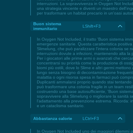
interruzioni. La sopravvivenza in Oxygen Not Includ
una strategia vincente e diventi un maestro dell'inge
per trasformare un habitat precario in un'oasi autos
Buon sistema
LShift+F3
immunitario
In Oxygen Not Included, il tratto 'Buon sistema immu
emergenze sanitarie. Questa caratteristica positiva
Slimelung, che può paralizzare l'intera colonia se n
interruzioni dovute a infezioni, mantenendo alta la
Per i giocatori alle prime armi o avanzati che cerca
concentrarsi su priorità come la produzione di ossi
biomi più ostili, dove lo Slime e altri germi metton
lungo senza bisogno di decontaminazione frequente o
malattia o ogni risorsa spesa in farmaci può compr
Duplicanti ammalarsi proprio quando stai tentando di
può trasformare una colonia fragile in un team resi
costruendo una base autosufficiente, 'Buon sistema 
sopravvivere alla Slimelung o migliorare la sanità 
l'adattamento alla prevenzione estrema. Ricorda: in
e un cataclisma sanitario.
Abbastanza calorie
LCtrl+F3
In Oxygen Not Included uno dei maggiori dilemmi per 