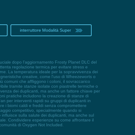
interruttore Modalità Super
cruciale dopo l'aggiornamento Frosty Planet DLC del
ttenta regolazione termica per evitare stress e
Biome. La temperatura ideale per la sopravvivenza dei
egneristiche creative, come l'uso di Wheezeworts o
ù comuni che affliggono i coloni, il sovraccarico
ile tramite stanze isolate con piastrelle termiche o
venza dei duplicanti, ma anche un fattore chiave per
ioni pratiche includono la creazione di stanze di
n per interventi rapidi su gruppi di duplicanti in
are i biomi caldi e freddi senza compromettere
ntaggio competitivo, specialmente quando si
nfluisce sulla salute dei duplicanti, ma anche sul
iale. Condividere esperienze su come affrontare il
a comunità di Oxygen Not Included.