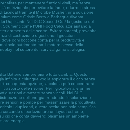
iornaliere per mantenere funzioni vitali, ma senza
ità nutrizionale per evitare la fame, ridurre lo stress
 di Liceloaf tramite il Microbe Musher, una soluzione
premium come Gristle Berry o Barbeque diventa
à dei Duplicanti. Nel DLC Spaced Out! la gestione del
rie. Strumenti come l'ONI Food Calculator aiutano a
deterioramento delle scorte. Evitare sprechi, prevenire
nza di costruzione e gestione. I giocatori
dove ogni boccone conta per la produttività e il
 mai solo nutrimento ma il motore stesso della
eplay nel settore dei survival game strategici.
alità Batterie sempre piene tutto cambia. Questo
a infinita a chiunque voglia esplorare il gioco senza
tori: con questa opzione, la colonia può concentrarsi
 trasporto delle risorse. Per i giocatori alle prime
configurazioni avanzate senza vincoli. Nel DLC
distribuzione dell'energia, rendendo l'esplorazione
are sensori e pompe per massimizzare la produttività
ricolo i duplicanti, questa scelta non solo semplifica
tia cercando di perfezionare un layout estremo,
rti su ciò che conta davvero: plasmare un ambiente
rmiare energia.