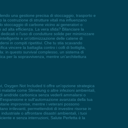
edendo una gestione precisa di stoccaggio, trasporto e
 la costruzione di strutture vitali ma influenzano
e lo stoccaggio di carbone vicino ai generatori o
 ad alta efficienza. La vera sfida? Bilanciare la
i dedicati o l'uso di condutture solide per minimizzare
intelligente e un'ottimizzazione delle catene di
si in compiti ripetitivi. Che tu stia scavando
ca vincere la battaglia contro i colli di bottiglia,
rda: in questo survival complesso, un sistema di
tica per la sopravvivenza, mentre un'architettura
, Oxygen Not Included ti offre un'opzione strategica
i malattie come Slimelung o altre infezioni ambientali,
 di anidride carbonica senza vederli ammalarsi o
sull'espansione e sull'automazione avanzata della tua
nitarie improvvise, mentre i veterani possono
ano irrilevanti, permettendoti di investire risorse in
ustriale o affrontare disastri ambientali, i tuoi
iciente e senza interruzioni, Salute Perfetta è la