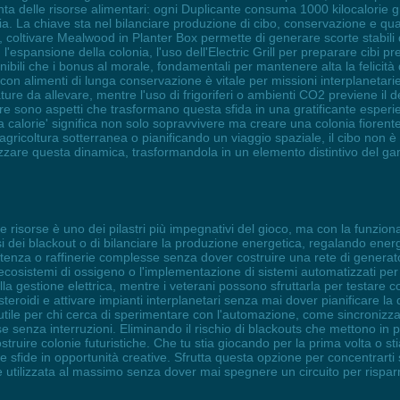
nta delle risorse alimentari: ogni Duplicante consuma 1000 kilocalorie g
onia. La chiave sta nel bilanciare produzione di cibo, conservazione e qual
li, coltivare Mealwood in Planter Box permette di generare scorte stabili
espansione della colonia, l'uso dell'Electric Grill per preparare cibi 
nibili che i bonus al morale, fondamentali per mantenere alta la felicit
i con alimenti di lunga conservazione è vitale per missioni interplaneta
ture da allevare, mentre l'uso di frigoriferi o ambienti CO2 previene il 
ore sono aspetti che trasformano questa sfida in una gratificante esperie
lorie' significa non solo sopravvivere ma creare una colonia fiorente 
ricoltura sotterranea o pianificando un viaggio spaziale, il cibo non è
zzare questa dinamica, trasformandola in un elemento distintivo del gam
 risorse è uno dei pilastri più impegnativi del gioco, ma con la funzion
 dei blackout o di bilanciare la produzione energetica, regalando energi
a potenza o raffinerie complesse senza dover costruire una rete di genera
cosistemi di ossigeno o l'implementazione di sistemi automatizzati per il
lla gestione elettrica, mentre i veterani possono sfruttarla per testare 
roidi e attivare impianti interplanetari senza mai dover pianificare la 
 utile per chi cerca di sperimentare con l'automazione, come sincronizz
 senza interruzioni. Eliminando il rischio di blackouts che mettono in pe
struire colonie futuristiche. Che tu stia giocando per la prima volta o s
rmare sfide in opportunità creative. Sfrutta questa opzione per concentra
ne utilizzata al massimo senza dover mai spegnere un circuito per rispa