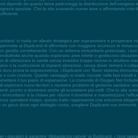
ed dipende da quanto bene padroneggi la distribuzione dell'ossigeno e l
gneria spaziale. Che tu stia scavando nuove aree o affrontando crisi di ris
ufficiente.
nitario' si rivela un alleato strategico per sopravvivere e prosperare ne
 permette ai Duplicanti di affrontare con maggiore sicurezza le minacc
on gestita correttamente. Con un sistema immunitario potenziato, i tuoi 
 produttività anche quando esplorano aree infette o gestiscono situazio
no di ottimizzare la sanità senza investire troppe risorse in strutture 
geno o la costruzione di impianti alimentari, senza dover temere il coll
o a dura prova la sopravvivenza, i Duplicanti con 'Buon sistema immunitar
 cure costose. Questo vantaggio si rivela cruciale nelle fasi iniziali 
omettere il tuo piano di espansione. La comunità di Oxygen Not Include
 esplorare nuovi territori o risolvere problemi di gestione sanitaria: e
lienti, pronto a dominare anche gli ecosistemi più ostili. Che tu stia 
immunitario' è la chiave per ridurre il downtime e massimizzare l'effic
senza spendere troppo, questo tratto rappresenta una soluzione elegante 
 un gioco dove ogni dettaglio conta, scegliere Duplicanti con immunità s
i giocatori è garantire 'Abbastanza calorie' ai Duplicanti, i cloni ope