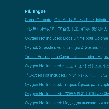
Più lingue
Game-Changing ONI Mods: Stress-Free, Infinite
《缺氧》永动机BUFF合集｜压力归零+无限体力
Oxygen Not Included: Mods Ultime pour Colonie 
Oxynot: Stressfrei, volle Energie & Gesundheit 
Trucos Épicos para Oxygen Not Included: Mejora
Oxygen Not Included 하드코어 조작 팁 | 스
『Oxygen Not Included』でストレス
Oxygen Not Included: Truques Épicos para Dupl
Oxygen Not Included生存增强设定｜
Oxygen Not Included: Моды для выживания в 