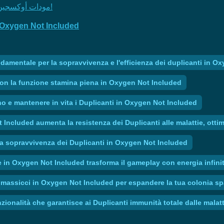
مودات أوكسجين نوت إنكلوديد | حيل ملحمية للبقاء بدون ضغط أو جوع!
 Oxygen Not Included
damentale per la sopravvivenza e l'efficienza dei duplicanti in O
on la funzione stamina piena in Oxygen Not Included
eno e mantenere in vita i Duplicanti in Oxygen Not Included
 Included aumenta la resistenza dei Duplicanti alle malattie, otti
la sopravvivenza dei Duplicanti in Oxygen Not Included
 in Oxygen Not Included trasforma il gameplay con energia infinit
i massicci in Oxygen Not Included per espandere la tua colonia sp
zionalità che garantisce ai Duplicanti immunità totale dalle malatt