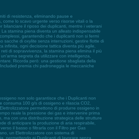
miti di resistenza, eliminando pause e
, come lo scavo urgente verso risorse vitali o la
 bilanciare il riposo dei duplicanti, mentre i veterani
. La stamina piena diventa un alleato indispensabile
omplessi, garantendo che i duplicanti non si fermi
acche di oxylite senza interruzioni, gestire flotte di
a infinita, ogni decisione tattica diventa più agile,
eti di sopravvivenza, la stamina piena elimina il più
è un'arma segreta da utilizzare con intelligenza,
ntare. Ricorda però: una gestione sbagliata della
 Not Included premia chi padroneggia le meccaniche
di ossigeno non solo garantisce che i Duplicanti non
e consuma 100 g/s di ossigeno e rilascia CO2,
'Elettrolizzatore permettono di produrre ossigeno in
 tempo reale la pressione dei gas e intervenire prima
to, ma con una distribuzione strategica delle strutture
e di anticipare la produzione di aria respirabile,
erso il basso o filtrarla con il Filtro per Gas
no, un Elettrolizzatore con sistema di
ia, permettendo ai Duplicanti di lavorare senza