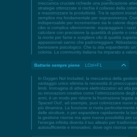
meccanica cruciale richiede una pianificazione atte
strategie ottimizzate si rischia il collasso della col
e massimizzare la produttività. Tra le opzioni inizia
semplice ma fondamentale per sopravvivenza. Con l'
indispensabile per incrementare sia le calorie dispo
cibo si complica ulteriormente: equipaggiare i razz
calcolare con precisione la quantità di piante o crea
la morte per fame e scegliere cibi di qualità superi
appassionati sanno che padroneggiare 'Abbastanza ca
benessere psicologico. Che tu stia espandendo un'ag
colonia. La community italiana ha imparato a valori
Batterie sempre piene
LCtrl+F1
In Oxygen Not Included, la meccanica della gestione
vantaggio unico elimina la necessità di preoccuparsi
limiti. Immagina di attivare elettrolizzatori ad alt
su innovazioni creative come l'ottimizzazione degli e
armi, è un modo per ridurre la frustrazione legata a
Spaced Out!, ad esempio, puoi colonizzare nuovi aste
più dinamica. La funzione si rivela particolarmente
delle strutture, o per espandere rapidamente la base
la gestione risorse ma apre nuove possibilità per co
l'energia infinita diventa il tuo alleato per trasfo
autosufficiente e innovativo, dove ogni risorsa vie