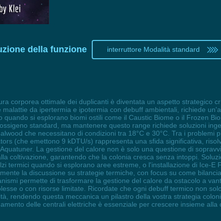
uzione della funzione
interruttore Modalità standard
ura corporea ottimale dei duplicanti è diventata un aspetto strategico 
malattie da ipertermia e ipotermia con debuff ambientali, richiede un'a
utto quando si esplorano biomi ostili come il Caustic Biome o il Frozen 
on ossigeno standard, ma mantenere questo range richiede soluzioni ing
alwood che necessitano di condizioni tra 18°C e 30°C. Tra i problemi pi
s (che emettono 9 kDTU/s) rappresenta una sfida significativa, risolvib
Aquatuner. La gestione del calore non è solo una questione di sopravvi
 alla coltivazione, garantendo che la colonia cresca senza intoppi. Soluz
zi termici quando si esplorano aree estreme, o l'installazione di Ice-E Fa
armente la discussione su strategie termiche, con focus su come bilanci
anismi permette di trasformare la gestione del calore da ostacolo a va
sse o con risorse limitate. Ricordate che ogni debuff termico non solo i
vità, rendendo questa meccanica un pilastro della vostra strategia colon
damento delle centrali elettriche è essenziale per crescere insieme all