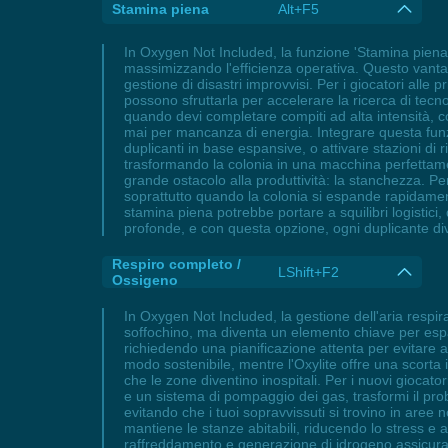
Stamina piena
Alt+F5
In Oxygen Not Included, la funzione 'Stamina piena'
massimizzando l'efficienza operativa. Questo vantagg
gestione di disastri improvvisi. Per i giocatori alle 
possono sfruttarla per accelerare la ricerca di tec
quando devi completare compiti ad alta intensità, 
mai per mancanza di energia. Integrare questa funzio
duplicanti in base espansive, o attivare stazioni di r
trasformando la colonia in una macchina perfettamen
grande ostacolo alla produttività: la stanchezza. Per
soprattutto quando la colonia si espande rapidament
stamina piena potrebbe portare a squilibri logistici
profonde, e con questa opzione, ogni duplicante di
Respiro completo /
LShift+F2
Ossigeno
In Oxygen Not Included, la gestione dell'aria respira
soffochino, ma diventa un elemento chiave per esp
richiedendo una pianificazione attenta per evitare a
modo sostenibile, mentre l'Oxylite offre una scorta 
che le zone diventino inospitali. Per i nuovi giocato
e un sistema di pompaggio dei gas, trasformi il prob
evitando che i tuoi sopravvissuti si trovino in aree n
mantiene le stanze abitabili, riducendo lo stress 
raffreddamento e generazione di idrogeno assicura c