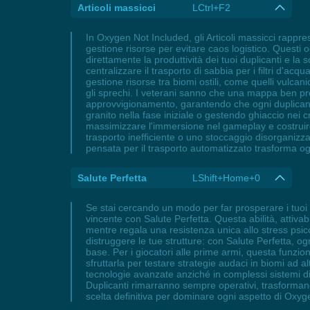
Articoli massicci
LCtrl+F2
In Oxygen Not Included, gli Articoli massicci rappr
gestione risorse per evitare caos logistico. Questi 
direttamente la produttività dei tuoi duplicanti e la 
centralizzare il trasporto di sabbia per i filtri d'a
gestione risorse tra biomi ostili, come quelli vulcan
gli sprechi. I veterani sanno che una mappa ben proge
approvvigionamento, garantendo che ogni duplicante 
granito nella fase iniziale o gestendo ghiaccio nei cri
massimizzare l'immersione nel gameplay e costruire u
trasporto inefficiente o uno stoccaggio disorganizza
pensata per il trasporto automatizzato trasforma ogn
Salute Perfetta
LShift+Home+0
Se stai cercando un modo per far prosperare i tuoi
vincente con Salute Perfetta. Questa abilità, attivab
mentre regala una resistenza unica allo stress psic
distruggere le tue strutture: con Salute Perfetta, o
base. Per i giocatori alle prime armi, questa funzio
sfruttarla per testare strategie audaci in biomi ad al
tecnologie avanzate anziché in complessi sistemi di 
Duplicanti rimarranno sempre operativi, trasformando 
scelta definitiva per dominare ogni aspetto di Oxyg