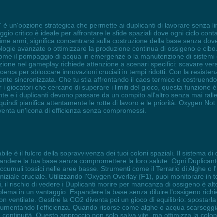
 è un'opzione strategica che permette ai duplicanti di lavorare senza li
io critico è ideale per affrontare le sfide spaziali dove ogni ciclo conta
prime armi, significa concentrarsi sulla costruzione della base senza dover
nologie avanzate o ottimizzare la produzione continua di ossigeno e cibo
come il pompaggio di acqua in emergenze o la manutenzione di sistemi c
ne nel gameplay richiede attenzione a scenari specifici: scavare verso s
icerca per sbloccare innovazioni cruciali in tempi ridotti. Con la resistenz
te sincronizzata. Che tu stia affrontando il caos termico o costruendo r
 i giocatori che cercano di superare i limiti del gioco, questa funzione 
e e i duplicanti devono passare da un compito all'altro senza mai ralle
, quindi pianifica attentamente le rotte di lavoro e le priorità. Oxygen
venta un'icona di efficienza senza compromessi.
bile è il fulcro della sopravvivenza dei tuoi coloni spaziali. Il sistema 
andere la tua base senza compromettere la loro salute. Ogni Duplicant
ccumuli tossici nelle aree basse. Strumenti come il Terrario di Alghe o l
iniziale cruciale. Utilizzando l'Oxygen Overlay (F1), puoi monitorare in
ri, il rischio di vedere i Duplicanti morire per mancanza di ossigeno è al
lema in un vantaggio. Espandere la base senza diluire l'ossigeno richied
on ventilate. Gestire la CO2 diventa poi un gioco di equilibrio: spostarla v
e aumentando l'efficienza. Quando risorse come alghe o acqua scarseggia
ontinuità. Questo approccio non solo salva vite, ma ottimizza la colon