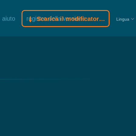
aiuto
registro della versione
Scarica il modificatore Gamebuff
Lingua