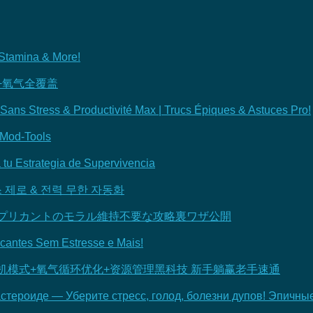
 Stamina & More!
+氧气全覆盖
Sans Stress & Productivité Max | Trucs Épiques & Astuces Pro!
– Mod-Tools
 tu Estrategia de Supervivencia
트레스 제로 & 전력 무한 자동화
ゼロ！デュプリカントのモラル維持不要な攻略裏ワザ公開
icantes Sem Estresse e Mais!
复制人永动机模式+氧气循环优化+资源管理黑科技 新手躺赢老手速通
астероиде — Уберите стресс, голод, болезни дупов! Эпичн