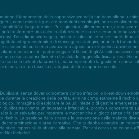
esentano il fondamento della sopravvivenza nella tua base aliena, richi
oggetti, come minerali grezzi o manufatti tecnologici, non solo alimentano
sostenibilità a lungo termine. Per i giocatori alle prime armi, organizzar
cqua può trasformare una colonia disfunzionale in un sistema automatizzato
ici dove l'ossidiana scarseggia, richiede soluzioni creative come deposit
ttata integra contenitori di stoccaggio strategici, priorità di trasporto 
si concentri su ricerca avanzata o agricoltura idroponica anziché perder
olaboratori avanzati, padroneggiare il flusso degli Articoli massicci signifi
na colonia autosufficiente che sfida le leggi della fisica aliena. Rico
to non solo rallenta la crescita, ma compromette la gestione risorse cri
i minerale in un tassello strategico del tuo impero spaziale.
 Duplicanti senza dover combattere contro infezioni o breakdown emotivi
ile durante la creazione della partita, elimina completamente il rischio d
ologico. Immagina di esplorare le paludi infette o di gestire emergenze
gni duplicante diventa un lavoratore infaticabile, pronto a concentrarsi 
nalità è un salvavita per imparare le meccaniche di gioco senza crisi sa
to rischio. La gestione dello stress e la prevenzione delle malattie divent
decontaminazione o aree ricreative. Che tu debba costruire un impero ind
sfide impossibili in obiettivi alla portata. Per chi cerca una colonia eff
en Not Included.