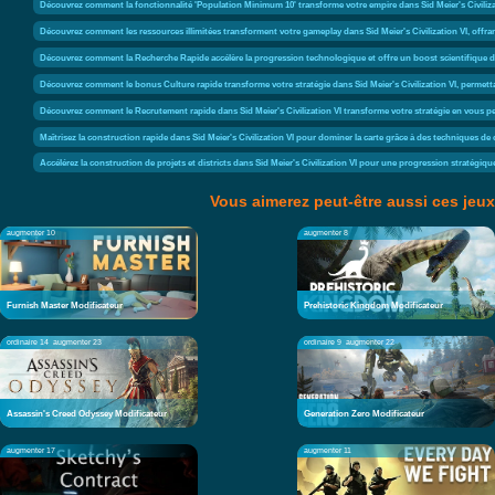
Découvrez comment la fonctionnalité 'Population Minimum 10' transforme votre empire dans Sid Meier's Civilizat
Découvrez comment les ressources illimitées transforment votre gameplay dans Sid Meier's Civilization VI, offrant
Découvrez comment la Recherche Rapide accélère la progression technologique et offre un boost scientifique dan
Découvrez comment le bonus Culture rapide transforme votre stratégie dans Sid Meier's Civilization VI, permetta
Découvrez comment le Recrutement rapide dans Sid Meier's Civilization VI transforme votre stratégie en vous pe
Maîtrisez la construction rapide dans Sid Meier's Civilization VI pour dominer la carte grâce à des techniques de
Accélérez la construction de projets et districts dans Sid Meier's Civilization VI pour une progression stratégiqu
Vous aimerez peut-être aussi ces jeux
augmenter 10
augmenter 8
Furnish Master Modificateur
Prehistoric Kingdom Modificateur
ordinaire 14
augmenter 23
ordinaire 9
augmenter 22
Assassin's Creed Odyssey Modificateur
Generation Zero Modificateur
augmenter 17
augmenter 11