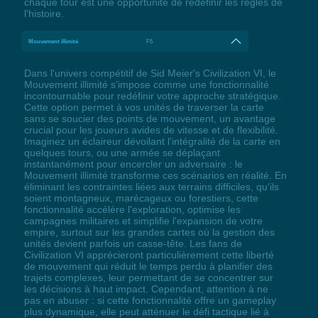
chaque tour est une opportunité de redéfinir les règles de
l'histoire.
Mouvement illimité
F5
Dans l'univers compétitif de Sid Meier's Civilization VI, le
Mouvement illimité s'impose comme une fonctionnalité
incontournable pour redéfinir votre approche stratégique.
Cette option permet à vos unités de traverser la carte
sans se soucier des points de mouvement, un avantage
crucial pour les joueurs avides de vitesse et de flexibilité.
Imaginez un éclaireur dévoilant l'intégralité de la carte en
quelques tours, ou une armée se déplaçant
instantanément pour encercler un adversaire : le
Mouvement illimité transforme ces scénarios en réalité. En
éliminant les contraintes liées aux terrains difficiles, qu'ils
soient montagneux, marécageux ou forestiers, cette
fonctionnalité accélère l'exploration, optimise les
campagnes militaires et simplifie l'expansion de votre
empire, surtout sur les grandes cartes où la gestion des
unités devient parfois un casse-tête. Les fans de
Civilization VI apprécieront particulièrement cette liberté
de mouvement qui réduit le temps perdu à planifier des
trajets complexes, leur permettant de se concentrer sur
les décisions à haut impact. Cependant, attention à ne
pas en abuser : si cette fonctionnalité offre un gameplay
plus dynamique, elle peut atténuer le défi tactique lié à