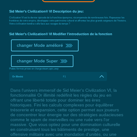
Sid Meier’s Civilization® VI Description du jeu:
Civilization VI est le dernier épisode de la franchise éponyme, récompensée de nombreuses fois. Repoussez les
frontières de votre empire, développez votre patrimoine culturel et affrontez les plus grands seigneurs de l'histoire.
Votre civilisation tiendra-t-elle face aux ravages du temps ?
Sid Meier’s Civilization® VI Modifier l'introduction de la fonction
changer Mode amélioré
changer Mode Super
Plates-formes prises en charge:
steam,epic,uwp
Or illimité
F1
Dans l'univers immersif de Sid Meier's Civilization VI, la
fonctionnalité Or illimité redéfinit les règles du jeu en
offrant une liberté totale pour dominer les ères
historiques. Fini les calculs complexes pour équilibrer
trésorerie et expansion, cette option permet aux joueurs
de concentrer leur énergie sur des stratégies audacieuses
comme le spam de merveilles ou une ruée vers l'or
massive. Que vous optiez pour une domination culturelle
en construisant tous les bâtiments de prestige, une
offensive militaire avec une inondation d'unités, ou une