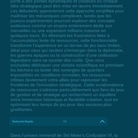
porte à des parties dynamiques et créatives où chaque
idée stratégique peut être mise en œuvre immédiatement.
Les débutants apprécieront cette approche simplifiée pour
maîtriser les mécaniques complexes, tandis que les
joueurs expérimentés pourront explorer des concepts
audacieux comme un empire entièrement dédié aux
merveilles ou une expansion militaire massive en
quelques tours. En éliminant les frustrations liées à
l'accumulation lente de ressources, cette fonctionnalité
transforme l'expérience en un terrain de jeu sans limites,
idéal pour ceux qui veulent s'immerger dans la diplomatie,
les guerres épiques ou la construction d'une civilisation
légendaire sans se soucier des coûts. Que vous
souhaitiez débloquer une victoire scientifique en priorisant
les béchers ou tester des synergies de quartiers
impossibles en conditions normales, les ressources
infinies deviennent votre alliée pour repousser les
frontières de l'innovation stratégique. Cette surabondance
de ressources s'adresse particulièrement aux fans de jeux
de gestion et de stratégie qui recherchent un équilibre
entre immersion historique et flexibilité créative, tout en
optimisant leur temps de jeu pour des sessions plus
gratifiantes.
Recherche Rapide
F9
Dans l'univers immersif de Sid Meier's Civilization VI, la