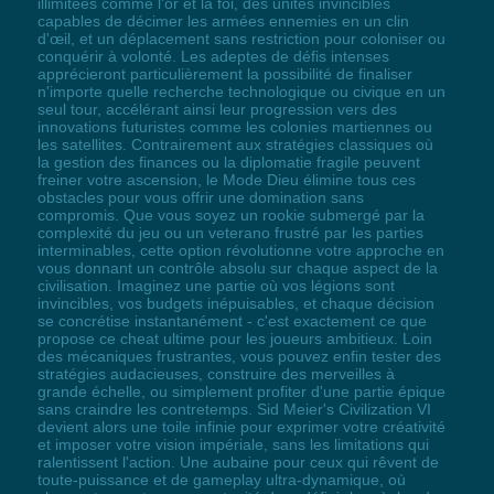
illimitées comme l'or et la foi, des unités invincibles
capables de décimer les armées ennemies en un clin
d'œil, et un déplacement sans restriction pour coloniser ou
conquérir à volonté. Les adeptes de défis intenses
apprécieront particulièrement la possibilité de finaliser
n'importe quelle recherche technologique ou civique en un
seul tour, accélérant ainsi leur progression vers des
innovations futuristes comme les colonies martiennes ou
les satellites. Contrairement aux stratégies classiques où
la gestion des finances ou la diplomatie fragile peuvent
freiner votre ascension, le Mode Dieu élimine tous ces
obstacles pour vous offrir une domination sans
compromis. Que vous soyez un rookie submergé par la
complexité du jeu ou un veterano frustré par les parties
interminables, cette option révolutionne votre approche en
vous donnant un contrôle absolu sur chaque aspect de la
civilisation. Imaginez une partie où vos légions sont
invincibles, vos budgets inépuisables, et chaque décision
se concrétise instantanément - c'est exactement ce que
propose ce cheat ultime pour les joueurs ambitieux. Loin
des mécaniques frustrantes, vous pouvez enfin tester des
stratégies audacieuses, construire des merveilles à
grande échelle, ou simplement profiter d'une partie épique
sans craindre les contretemps. Sid Meier's Civilization VI
devient alors une toile infinie pour exprimer votre créativité
et imposer votre vision impériale, sans les limitations qui
ralentissent l'action. Une aubaine pour ceux qui rêvent de
toute-puissance et de gameplay ultra-dynamique, où