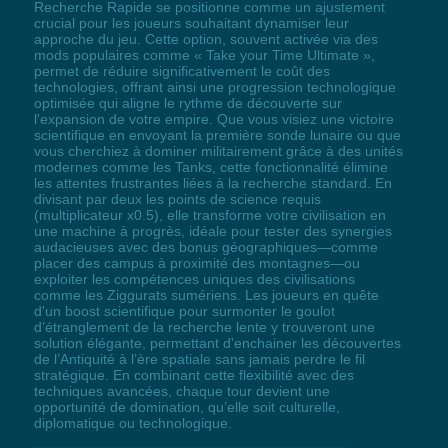
Recherche Rapide se positionne comme un ajustement
crucial pour les joueurs souhaitant dynamiser leur
approche du jeu. Cette option, souvent activée via des
mods populaires comme « Take your Time Ultimate »,
permet de réduire significativement le coût des
technologies, offrant ainsi une progression technologique
optimisée qui aligne le rythme de découverte sur
l'expansion de votre empire. Que vous visiez une victoire
scientifique en envoyant la première sonde lunaire ou que
vous cherchiez à dominer militairement grâce à des unités
modernes comme les Tanks, cette fonctionnalité élimine
les attentes frustrantes liées à la recherche standard. En
divisant par deux les points de science requis
(multiplicateur x0.5), elle transforme votre civilisation en
une machine à progrès, idéale pour tester des synergies
audacieuses avec des bonus géographiques—comme
placer des campus à proximité des montagnes—ou
exploiter les compétences uniques des civilisations
comme les Ziggurats sumériens. Les joueurs en quête
d'un boost scientifique pour surmonter le goulot
d’étranglement de la recherche lente y trouveront une
solution élégante, permettant d'enchainer les découvertes
de l’Antiquité à l’ère spatiale sans jamais perdre le fil
stratégique. En combinant cette flexibilité avec des
techniques avancées, chaque tour devient une
opportunité de domination, qu’elle soit culturelle,
diplomatique ou technologique.