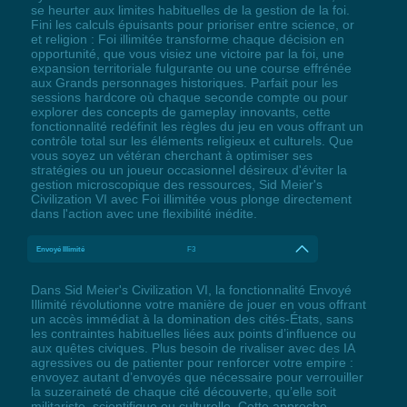
se heurter aux limites habituelles de la gestion de la foi.
Fini les calculs épuisants pour prioriser entre science, or
et religion : Foi illimitée transforme chaque décision en
opportunité, que vous visiez une victoire par la foi, une
expansion territoriale fulgurante ou une course effrénée
aux Grands personnages historiques. Parfait pour les
sessions hardcore où chaque seconde compte ou pour
explorer des concepts de gameplay innovants, cette
fonctionnalité redéfinit les règles du jeu en vous offrant un
contrôle total sur les éléments religieux et culturels. Que
vous soyez un vétéran cherchant à optimiser ses
stratégies ou un joueur occasionnel désireux d'éviter la
gestion microscopique des ressources, Sid Meier's
Civilization VI avec Foi illimitée vous plonge directement
dans l'action avec une flexibilité inédite.
Envoyé Illimité
F3
Dans Sid Meier's Civilization VI, la fonctionnalité Envoyé
Illimité révolutionne votre manière de jouer en vous offrant
un accès immédiat à la domination des cités-États, sans
les contraintes habituelles liées aux points d’influence ou
aux quêtes civiques. Plus besoin de rivaliser avec des IA
agressives ou de patienter pour renforcer votre empire :
envoyez autant d’envoyés que nécessaire pour verrouiller
la suzeraineté de chaque cité découverte, qu’elle soit
militariste, scientifique ou culturelle. Cette approche