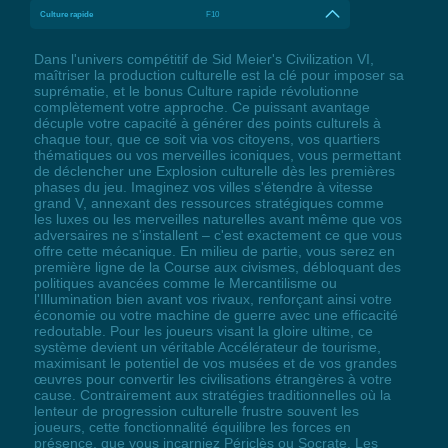
Culture rapide
F10
Dans l'univers compétitif de Sid Meier's Civilization VI,
maîtriser la production culturelle est la clé pour imposer sa
suprématie, et le bonus Culture rapide révolutionne
complètement votre approche. Ce puissant avantage
décuple votre capacité à générer des points culturels à
chaque tour, que ce soit via vos citoyens, vos quartiers
thématiques ou vos merveilles iconiques, vous permettant
de déclencher une Explosion culturelle dès les premières
phases du jeu. Imaginez vos villes s'étendre à vitesse
grand V, annexant des ressources stratégiques comme
les luxes ou les merveilles naturelles avant même que vos
adversaires ne s'installent – c'est exactement ce que vous
offre cette mécanique. En milieu de partie, vous serez en
première ligne de la Course aux civismes, débloquant des
politiques avancées comme le Mercantilisme ou
l'Illumination bien avant vos rivaux, renforçant ainsi votre
économie ou votre machine de guerre avec une efficacité
redoutable. Pour les joueurs visant la gloire ultime, ce
système devient un véritable Accélérateur de tourisme,
maximisant le potentiel de vos musées et de vos grandes
œuvres pour convertir les civilisations étrangères à votre
cause. Contrairement aux stratégies traditionnelles où la
lenteur de progression culturelle frustre souvent les
joueurs, cette fonctionnalité équilibre les forces en
présence, que vous incarniez Périclès ou Socrate. Les