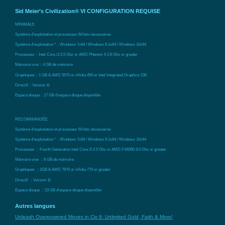
Sid Meier’s Civilization® VI CONFIGURATION REQUISE
MINIMALE:
Système d'exploitation et processeur 64 bits nécessaires
Système d'exploitation *：Windows 7x64 / Windows 8.1x64 / Windows 10x64
Processeur：Intel Core i3 2.5 Ghz or AMD Phenom II 2.6 Ghz or greater
Mémoire vive：4 GB de mémoire
Graphiques：1 GB & AMD 5570 or nVidia 450 or Intel Integrated Graphics 530
DirectX：Version 11
Espace disque：17 GB d'espace disque disponible
RECOMMANDÉE:
Système d'exploitation et processeur 64 bits nécessaires
Système d'exploitation *：Windows 7x64 / Windows 8.1x64 / Windows 10x64
Processeur ：Fourth Generation Intel Core i5 2.5 Ghz or AMD FX8350 4.0 Ghz or greater
Mémoire vive ：8 GB de mémoire
Graphiques ：2GB & AMD 7970 or nVidia 770 or greater
DirectX ：Version 11
Espace disque ：23 GB d'espace disque disponible
Autres langues
Unleash Overpowered Moves in Civ 6: Unlimited Gold, Faith & More!