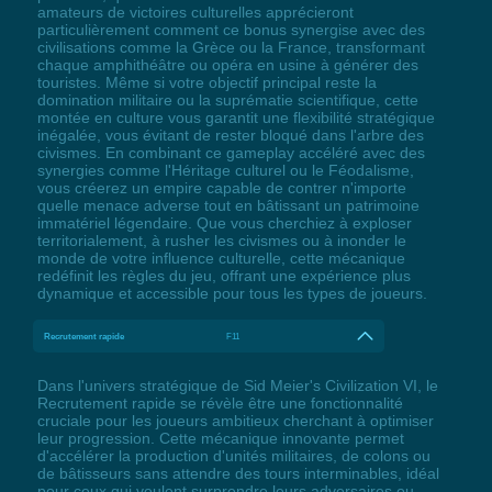
amateurs de victoires culturelles apprécieront
particulièrement comment ce bonus synergise avec des
civilisations comme la Grèce ou la France, transformant
chaque amphithéâtre ou opéra en usine à générer des
touristes. Même si votre objectif principal reste la
domination militaire ou la suprématie scientifique, cette
montée en culture vous garantit une flexibilité stratégique
inégalée, vous évitant de rester bloqué dans l'arbre des
civismes. En combinant ce gameplay accéléré avec des
synergies comme l'Héritage culturel ou le Féodalisme,
vous créerez un empire capable de contrer n'importe
quelle menace adverse tout en bâtissant un patrimoine
immatériel légendaire. Que vous cherchiez à exploser
territorialement, à rusher les civismes ou à inonder le
monde de votre influence culturelle, cette mécanique
redéfinit les règles du jeu, offrant une expérience plus
dynamique et accessible pour tous les types de joueurs.
Recrutement rapide
F11
Dans l'univers stratégique de Sid Meier's Civilization VI, le
Recrutement rapide se révèle être une fonctionnalité
cruciale pour les joueurs ambitieux cherchant à optimiser
leur progression. Cette mécanique innovante permet
d'accélérer la production d'unités militaires, de colons ou
de bâtisseurs sans attendre des tours interminables, idéal
pour ceux qui veulent surprendre leurs adversaires ou