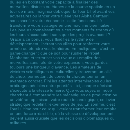
du jeu en boostant votre capacité à finaliser des
merveilles, districts ou étapes de la course spatiale en un
tour de main. Imaginez débloquer la Tour Eiffel avant vos
adversaires ou lancer votre fusée vers Alpha Centauri
sans sacrifier votre économie : cette fonctionnalité
transforme votre stratégie en une machine bien huilée.
Les joueurs connaissent tous ces moments frustrants où
les tours s’accumulent sans que les projets avancent ?
Grâce à ce bonus, vous fluidifiez le rythme de
développement, libérant vos villes pour renforcer votre
armée ou étendre vos frontières. En multijoueur, c’est un
game-changer : que ce soit pour rusher le Projet
Manhattan et terroriser vos rivaux ou empiler des
merveilles sans ralentir votre expansion, vous gardez
toujours une longueur d’avance. Les amateurs de
victoires scientifiques ou culturelles y trouveront un allié
de choix, permettant de convertir chaque tour en un
avantage concret. Fini les attentes interminables ou les
arbitrages pénibles entre priorités – ici, chaque décision
s’exécute à la vitesse lumière. Que vous soyez un noob
cherchant à comprendre les mécaniques de production ou
un vétéran optimisant votre route technologique, ce levier
stratégique redéfinit l’expérience de jeu. En somme, c’est
l’outil ultime pour ceux qui veulent transformer leur empire
en une force irrésistible, où la vitesse de développement
devient aussi cruciale que les décisions diplomatiques ou
militaires.