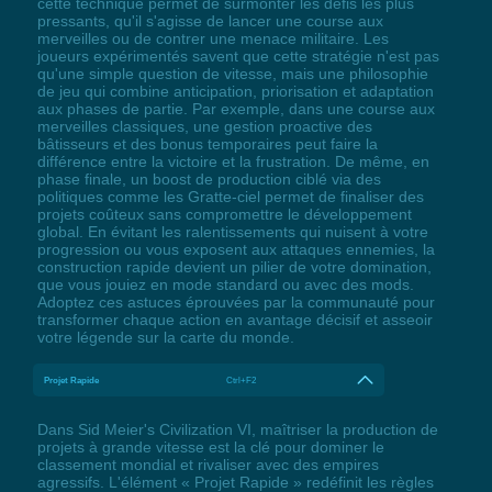
cette technique permet de surmonter les défis les plus
pressants, qu'il s'agisse de lancer une course aux
merveilles ou de contrer une menace militaire. Les
joueurs expérimentés savent que cette stratégie n'est pas
qu'une simple question de vitesse, mais une philosophie
de jeu qui combine anticipation, priorisation et adaptation
aux phases de partie. Par exemple, dans une course aux
merveilles classiques, une gestion proactive des
bâtisseurs et des bonus temporaires peut faire la
différence entre la victoire et la frustration. De même, en
phase finale, un boost de production ciblé via des
politiques comme les Gratte-ciel permet de finaliser des
projets coûteux sans compromettre le développement
global. En évitant les ralentissements qui nuisent à votre
progression ou vous exposent aux attaques ennemies, la
construction rapide devient un pilier de votre domination,
que vous jouiez en mode standard ou avec des mods.
Adoptez ces astuces éprouvées par la communauté pour
transformer chaque action en avantage décisif et asseoir
votre légende sur la carte du monde.
Projet Rapide
Ctrl+F2
Dans Sid Meier's Civilization VI, maîtriser la production de
projets à grande vitesse est la clé pour dominer le
classement mondial et rivaliser avec des empires
agressifs. L'élément « Projet Rapide » redéfinit les règles