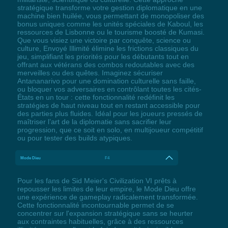
stratégique transforme votre gestion diplomatique en une
machine bien huilée, vous permettant de monopoliser des
bonus uniques comme les unités spéciales de Kaboul, les
ressources de Lisbonne ou le tourisme boosté de Kumasi.
Que vous visiez une victoire par conquête, science ou
culture, Envoyé Illimité élimine les frictions classiques du
jeu, simplifiant les priorités pour les débutants tout en
offrant aux vétérans des combos redoutables avec des
merveilles ou des quêtes. Imaginez sécuriser
Antananarivo pour une domination culturelle sans faille,
ou bloquer vos adversaires en contrôlant toutes les cités-
États en un tour : cette fonctionnalité redéfinit les
stratégies de haut niveau tout en restant accessible pour
des parties plus fluides. Idéal pour les joueurs pressés de
maîtriser l’art de la diplomatie sans sacrifier leur
progression, que ce soit en solo, en multijoueur compétitif
ou pour tester des builds atypiques.
Mode Dieu
F4
Pour les fans de Sid Meier's Civilization VI prêts à
repousser les limites de leur empire, le Mode Dieu offre
une expérience de gameplay radicalement transformée.
Cette fonctionnalité incontournable permet de se
concentrer sur l'expansion stratégique sans se heurter
aux contraintes habituelles, grâce à des ressources