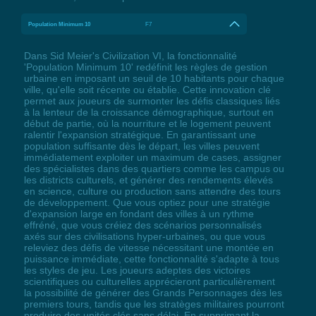
Population Minimum 10
F7
Dans Sid Meier's Civilization VI, la fonctionnalité
'Population Minimum 10' redéfinit les règles de gestion
urbaine en imposant un seuil de 10 habitants pour chaque
ville, qu'elle soit récente ou établie. Cette innovation clé
permet aux joueurs de surmonter les défis classiques liés
à la lenteur de la croissance démographique, surtout en
début de partie, où la nourriture et le logement peuvent
ralentir l'expansion stratégique. En garantissant une
population suffisante dès le départ, les villes peuvent
immédiatement exploiter un maximum de cases, assigner
des spécialistes dans des quartiers comme les campus ou
les districts culturels, et générer des rendements élevés
en science, culture ou production sans attendre des tours
de développement. Que vous optiez pour une stratégie
d'expansion large en fondant des villes à un rythme
effréné, que vous créiez des scénarios personnalisés
axés sur des civilisations hyper-urbaines, ou que vous
releviez des défis de vitesse nécessitant une montée en
puissance immédiate, cette fonctionnalité s'adapte à tous
les styles de jeu. Les joueurs adeptes des victoires
scientifiques ou culturelles apprécieront particulièrement
la possibilité de générer des Grands Personnages dès les
premiers tours, tandis que les stratèges militaires pourront
produire des unités clés sans délai. En supprimant la