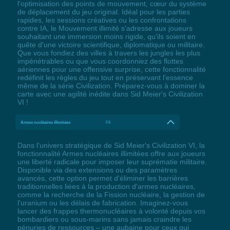
l'optimisation des points de mouvement, cœur du système
de déplacement du jeu original. Idéal pour les parties
rapides, les sessions créatives ou les confrontations
contre IA, le Mouvement illimité s'adresse aux joueurs
souhaitant une immersion moins rigide, qu'ils soient en
quête d'une victoire scientifique, diplomatique ou militaire.
Que vous fondiez des villes à travers les jungles les plus
impénétrables ou que vous coordonniez des flottes
aériennes pour une offensive surprise, cette fonctionnalité
redéfinit les règles du jeu tout en préservant l'essence
même de la série Civilization. Préparez-vous à dominer la
carte avec une agilité inédite dans Sid Meier's Civilization
VI !
Armes nucléaires illimitées
F6
Dans l'univers stratégique de Sid Meier's Civilization VI, la
fonctionnalité Armes nucléaires illimitées offre aux joueurs
une liberté radicale pour imposer leur suprématie militaire.
Disponible via des extensions ou des paramètres
avancés, cette option permet d'éliminer les barrières
traditionnelles liées à la production d'armes nucléaires,
comme la recherche de la Fission nucléaire, la gestion de
l'uranium ou les délais de fabrication. Imaginez-vous
lancer des frappes thermonucléaires à volonté depuis vos
bombardiers ou sous-marins sans jamais craindre les
pénuries de ressources – une aubaine pour ceux qui