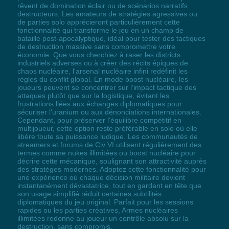
rêvent de domination éclair ou de scénarios narratifs
destructeurs. Les amateurs de stratégies agressives ou
de parties solo apprécieront particulièrement cette
fonctionnalité qui transforme le jeu en un champ de
bataille post-apocalyptique, idéal pour tester des tactiques
de destruction massive sans compromettre votre
économie. Que vous cherchiez à raser les districts
industriels adverses ou à créer des récits épiques de
chaos nucléaire, l'arsenal nucléaire infini redéfinit les
règles du conflit global. En mode boost nucléaire, les
joueurs peuvent se concentrer sur l'impact tactique des
attaques plutôt que sur la logistique, évitant les
frustrations liées aux échanges diplomatiques pour
sécuriser l'uranium ou aux dénonciations internationales.
Cependant, pour préserver l'équilibre compétitif en
multijoueur, cette option reste préférable en solo où elle
libère toute sa puissance ludique. Les communautés de
streamers et forums de Civ VI utilisent régulièrement des
termes comme nukes illimitées ou boost nucléaire pour
décrire cette mécanique, soulignant son attractivité auprès
des stratèges modernes. Adoptez cette fonctionnalité pour
une expérience où chaque décision militaire devient
instantanément dévastatrice, tout en gardant en tête que
son usage simplifié réduit certaines subtilités
diplomatiques du jeu original. Parfait pour les sessions
rapides ou les parties créatives, Armes nucléaires
illimitées redonne au joueur un contrôle absolu sur la
destruction, sans compromis.