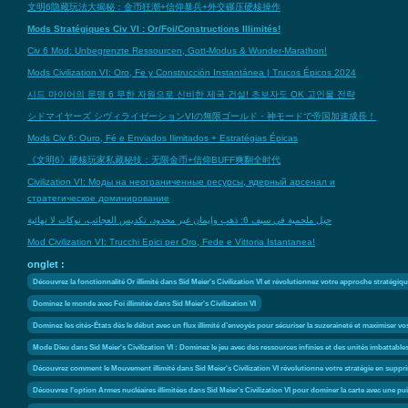
文明6隐藏玩法大揭秘：金币狂潮+信仰暴兵+外交碾压硬核操作
Mods Stratégiques Civ VI : Or/Foi/Constructions Illimités!
Civ 6 Mod: Unbegrenzte Ressourcen, Gott-Modus & Wunder-Marathon!
Mods Civilization VI: Oro, Fe y Construcción Instantánea | Trucos Épicos 2024
시드 마이어의 문명 6 무한 자원으로 신비한 제국 건설! 초보자도 OK 고인물 전략
シドマイヤーズ シヴィライゼーションVIの無限ゴールド・神モードで帝国加速成長！
Mods Civ 6: Ouro, Fé e Enviados Ilimitados + Estratégias Épicas
《文明6》硬核玩家私藏秘技：无限金币+信仰BUFF爽翻全时代
Civilization VI: Моды на неограниченные ресурсы, ядерный арсенал и
стратегическое доминирование
حيل ملحمية في سيف 6: ذهب وإيمان غير محدود، تكديس العجائب، نوكات لا نهائية
Mod Civilization VI: Trucchi Epici per Oro, Fede e Vittoria Istantanea!
onglet :
Découvrez la fonctionnalité Or illimité dans Sid Meier's Civilization VI et révolutionnez votre approche stratégi
Dominez le monde avec Foi illimitée dans Sid Meier's Civilization VI
Dominez les cités-États dès le début avec un flux illimité d’envoyés pour sécuriser la suzeraineté et maximiser v
Mode Dieu dans Sid Meier's Civilization VI : Dominez le jeu avec des ressources infinies et des unités imbattable
Découvrez comment le Mouvement illimité dans Sid Meier's Civilization VI révolutionne votre stratégie en supp
Découvrez l'option Armes nucléaires illimitées dans Sid Meier's Civilization VI pour dominer la carte avec une p