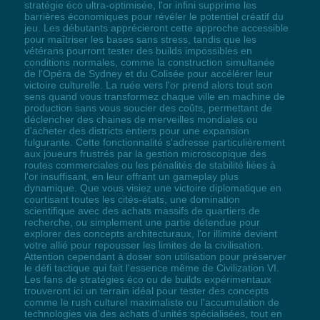
stratégie éco ultra-optimisée, l'or infini supprime les
barrières économiques pour révéler le potentiel créatif du
jeu. Les débutants apprécieront cette approche accessible
pour maîtriser les bases sans stress, tandis que les
vétérans pourront tester des builds impossibles en
conditions normales, comme la construction simultanée
de l'Opéra de Sydney et du Colisée pour accélérer leur
victoire culturelle. La ruée vers l'or prend alors tout son
sens quand vous transformez chaque ville en machine de
production sans vous soucier des coûts, permettant de
déclencher des chaines de merveilles mondiales ou
d'acheter des districts entiers pour une expansion
fulgurante. Cette fonctionnalité s'adresse particulièrement
aux joueurs frustrés par la gestion microscopique des
routes commerciales ou les pénalités de stabilité liées à
l'or insuffisant, en leur offrant un gameplay plus
dynamique. Que vous visiez une victoire diplomatique en
courtisant toutes les cités-états, une domination
scientifique avec des achats massifs de quartiers de
recherche, ou simplement une partie détendue pour
explorer des concepts architecturaux, l'or illimité devient
votre allié pour repousser les limites de la civilisation.
Attention cependant à doser son utilisation pour préserver
le défi tactique qui fait l'essence même de Civilization VI.
Les fans de stratégies éco ou de builds expérimentaux
trouveront ici un terrain idéal pour tester des concepts
comme le rush culturel maximaliste ou l'accumulation de
technologies via des achats d'unités spécialisées, tout en