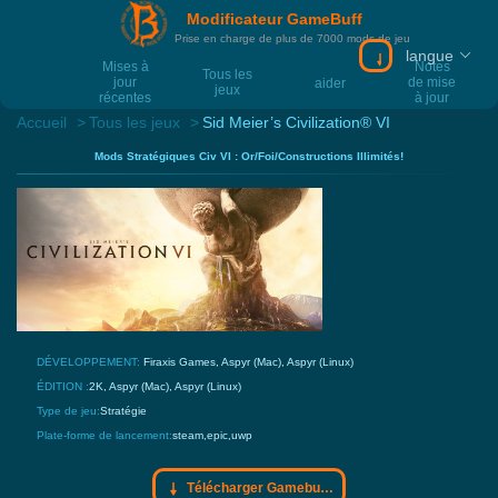
Modificateur GameBuff
Prise en charge de plus de 7000 mods de jeu
langue
Télécharger Gam
Mises à
Notes
Tous les
jour
de mise
aider
jeux
récentes
à jour
Accueil
Tous les jeux
Sid Meier’s Civilization® VI
Mods Stratégiques Civ VI : Or/Foi/Constructions Illimités!
DÉVELOPPEMENT:
Firaxis Games, Aspyr (Mac), Aspyr (Linux)
ÉDITION :
2K, Aspyr (Mac), Aspyr (Linux)
Type de jeu:
Stratégie
Plate-forme de lancement:
steam,epic,uwp
Télécharger Gamebuff trainer