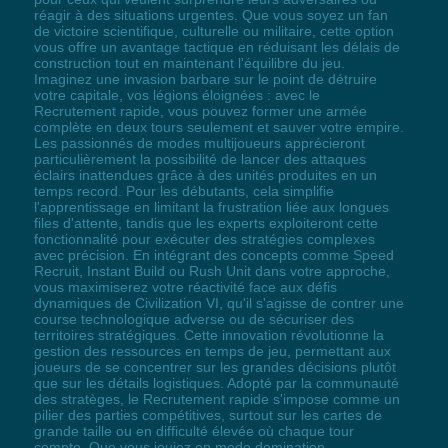
réagir à des situations urgentes. Que vous soyez un fan
de victoire scientifique, culturelle ou militaire, cette option
vous offre un avantage tactique en réduisant les délais de
construction tout en maintenant l'équilibre du jeu.
Imaginez une invasion barbare sur le point de détruire
votre capitale, vos légions éloignées : avec le
Recrutement rapide, vous pouvez former une armée
complète en deux tours seulement et sauver votre empire.
Les passionnés de modes multijoueurs apprécieront
particulièrement la possibilité de lancer des attaques
éclairs inattendues grâce à des unités produites en un
temps record. Pour les débutants, cela simplifie
l'apprentissage en limitant la frustration liée aux longues
files d'attente, tandis que les experts exploiteront cette
fonctionnalité pour exécuter des stratégies complexes
avec précision. En intégrant des concepts comme Speed
Recruit, Instant Build ou Rush Unit dans votre approche,
vous maximiserez votre réactivité face aux défis
dynamiques de Civilization VI, qu'il s'agisse de contrer une
course technologique adverse ou de sécuriser des
territoires stratégiques. Cette innovation révolutionne la
gestion des ressources en temps de jeu, permettant aux
joueurs de se concentrer sur les grandes décisions plutôt
que sur les détails logistiques. Adopté par la communauté
des stratèges, le Recrutement rapide s'impose comme un
pilier des parties compétitives, surtout sur les cartes de
grande taille ou en difficulté élevée où chaque tour
compte. Que vous jouiez en mode domination,