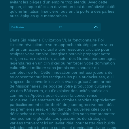
évitant les pièges d'un empire trop étendu. Avec cette
option, chaque décision devient un test de créativité plutôt
qu'une limitation financière, ouvrant la porte à des parties
aussi épiques que mémorables.
Foi illimitée
F2
Dans Sid Meier's Civilization VI, la fonctionnalité Foi
illimitée révolutionne votre approche stratégique en vous
offrant un accès exclusif à une ressource cruciale pour
sculpter votre empire. Imaginez pouvoir propager votre
religion sans restriction, acheter des Grands personnages
légendaires en un clin d'œil ou renforcer votre domination
culturelle et militaire sans jamais vous soucier du
compteur de foi. Cette innovation permet aux joueurs de
se concentrer sur les tactiques les plus audacieuses, qu'il
s'agisse de convertir les villes rivales grâce à une armée
de Missionnaires, de booster votre production culturelle
via des Bâtisseurs, ou d'exploiter des unités spéciales
comme les Apôtres pour écraser la concurrence
religieuse. Les amateurs de victoires rapides apprécieront
particulièrement cette liberté de jouer agressivement dès
les premières ères, en fondant de nouvelles cités ou en
déclenchant des croisades spirituelles sans compromettre
leur économie globale. Les passionnés de stratégies
variées trouveront ici un levier idéal pour tester des builds
hybrides entre tourisme culturel et domination divine, sans