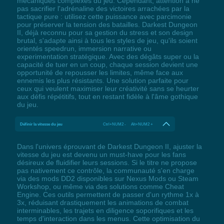
mécaniques complexes du jeu. Cependant, attention à ne
pas sacrifier l'adrénaline des victoires arrachées par la
tactique pure : utilisez cette puissance avec parcimonie
pour préserver la tension des batailles. Darkest Dungeon
II, déjà reconnu pour sa gestion du stress et son design
brutal, s'adapte ainsi à tous les styles de jeu, qu'ils soient
orientés speedrun, immersion narrative ou
experimentation stratégique. Avec des dégâts super ou la
capacité de tuer en un coup, chaque session devient une
opportunité de repousser les limites, même face aux
ennemis les plus résistants. Une solution parfaite pour
ceux qui veulent maximiser leur créativité sans se heurter
aux défis répétitifs, tout en restant fidèle à l'âme gothique
du jeu.
Définir la vitesse du jeu
Ctrl+NUM2 - Alt+NUM2 +
Dans l'univers éprouvant de Darkest Dungeon II, ajuster la
vitesse du jeu est devenu un must-have pour les fans
désireux de fluidifier leurs sessions. Si le titre ne propose
pas nativement ce contrôle, la communauté s'en charge
via des mods DD2 disponibles sur Nexus Mods ou Steam
Workshop, ou même via des solutions comme Cheat
Engine. Ces outils permettent de passer d'un rythme 1x à
3x, réduisant drastiquement les animations de combat
interminables, les trajets en diligence soporifiques et les
temps d'interaction dans les menus. Cette optimisation du