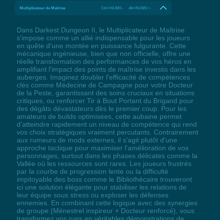
Multiplicateur de Maîtrise
Ctrl+NUM0 - Alt+NUM0 +
Dans Darkest Dungeon II, le Multiplicateur de Maîtrise
s'impose comme un allié indispensable pour les joueurs
en quête d'une montée en puissance fulgurante. Cette
mécanique ingénieuse, bien que non officielle, offre une
réelle transformation des performances de vos héros en
amplifiant l'impact des points de maîtrise investis dans les
auberges. Imaginez doubler l'efficacité de compétences
clés comme Médecine de Campagne pour votre Docteur
de la Peste, garantissant des soins cruciaux en situations
critiques, ou renforcer Tir à Bout Portant du Brigand pour
des dégâts dévastateurs dès le premier coup. Pour les
amateurs de builds optimisées, cette aubaine permet
d'atteindre rapidement un niveau de compétence qui rend
vos choix stratégiques vraiment percutants. Contrairement
aux rumeurs de mods externes, il s'agit plutôt d'une
approche tactique pour maximiser l'amélioration de vos
personnages, surtout dans les phases délicates comme la
Vallée où les ressources sont rares. Les joueurs frustrés
par la courbe de progression lente ou la difficulté
impitoyable des boss comme le Bibliothécaire trouveront
ici une solution élégante pour stabiliser les relations de
leur équipe sous stress ou exploser les défenses
ennemies. En combinant cette logique avec des synergies
de groupe (Ménestrel inspireur + Docteur renforcé), vous
transformez vos runs en véritables démonstrations de