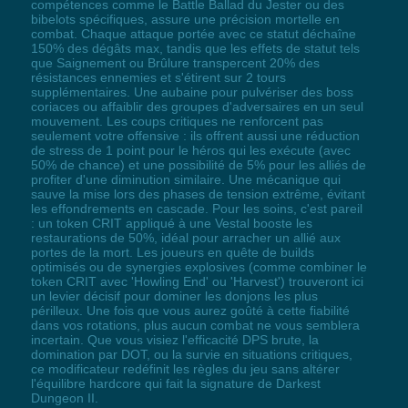
compétences comme le Battle Ballad du Jester ou des
bibelots spécifiques, assure une précision mortelle en
combat. Chaque attaque portée avec ce statut déchaîne
150% des dégâts max, tandis que les effets de statut tels
que Saignement ou Brûlure transpercent 20% des
résistances ennemies et s'étirent sur 2 tours
supplémentaires. Une aubaine pour pulvériser des boss
coriaces ou affaiblir des groupes d'adversaires en un seul
mouvement. Les coups critiques ne renforcent pas
seulement votre offensive : ils offrent aussi une réduction
de stress de 1 point pour le héros qui les exécute (avec
50% de chance) et une possibilité de 5% pour les alliés de
profiter d'une diminution similaire. Une mécanique qui
sauve la mise lors des phases de tension extrême, évitant
les effondrements en cascade. Pour les soins, c'est pareil
: un token CRIT appliqué à une Vestal booste les
restaurations de 50%, idéal pour arracher un allié aux
portes de la mort. Les joueurs en quête de builds
optimisés ou de synergies explosives (comme combiner le
token CRIT avec 'Howling End' ou 'Harvest') trouveront ici
un levier décisif pour dominer les donjons les plus
périlleux. Une fois que vous aurez goûté à cette fiabilité
dans vos rotations, plus aucun combat ne vous semblera
incertain. Que vous visiez l'efficacité DPS brute, la
domination par DOT, ou la survie en situations critiques,
ce modificateur redéfinit les règles du jeu sans altérer
l'équilibre hardcore qui fait la signature de Darkest
Dungeon II.