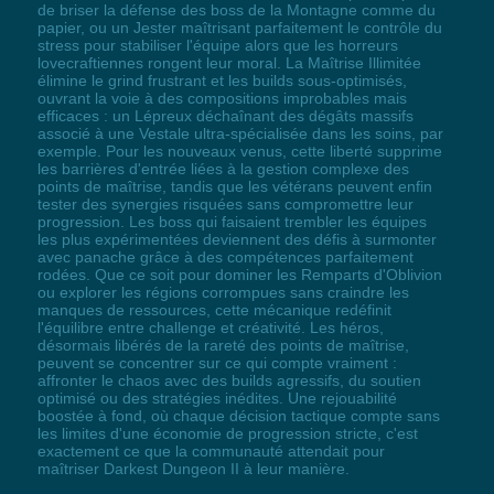
de briser la défense des boss de la Montagne comme du
papier, ou un Jester maîtrisant parfaitement le contrôle du
stress pour stabiliser l'équipe alors que les horreurs
lovecraftiennes rongent leur moral. La Maîtrise Illimitée
élimine le grind frustrant et les builds sous-optimisés,
ouvrant la voie à des compositions improbables mais
efficaces : un Lépreux déchaînant des dégâts massifs
associé à une Vestale ultra-spécialisée dans les soins, par
exemple. Pour les nouveaux venus, cette liberté supprime
les barrières d'entrée liées à la gestion complexe des
points de maîtrise, tandis que les vétérans peuvent enfin
tester des synergies risquées sans compromettre leur
progression. Les boss qui faisaient trembler les équipes
les plus expérimentées deviennent des défis à surmonter
avec panache grâce à des compétences parfaitement
rodées. Que ce soit pour dominer les Remparts d'Oblivion
ou explorer les régions corrompues sans craindre les
manques de ressources, cette mécanique redéfinit
l'équilibre entre challenge et créativité. Les héros,
désormais libérés de la rareté des points de maîtrise,
peuvent se concentrer sur ce qui compte vraiment :
affronter le chaos avec des builds agressifs, du soutien
optimisé ou des stratégies inédites. Une rejouabilité
boostée à fond, où chaque décision tactique compte sans
les limites d'une économie de progression stricte, c'est
exactement ce que la communauté attendait pour
maîtriser Darkest Dungeon II à leur manière.