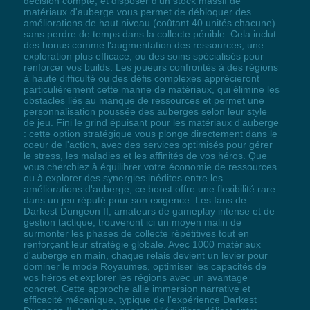
décision compte, et disposer d'un stock massif de
matériaux d'auberge vous permet de débloquer des
améliorations de haut niveau (coûtant 40 unités chacune)
sans perdre de temps dans la collecte pénible. Cela inclut
des bonus comme l'augmentation des ressources, une
exploration plus efficace, ou des soins spécialisés pour
renforcer vos builds. Les joueurs confrontés à des régions
à haute difficulté ou des défis complexes apprécieront
particulièrement cette manne de matériaux, qui élimine les
obstacles liés au manque de ressources et permet une
personnalisation poussée des auberges selon leur style
de jeu. Fini le grind épuisant pour les matériaux d'auberge
: cette option stratégique vous plonge directement dans le
coeur de l'action, avec des services optimisés pour gérer
le stress, les maladies et les affinités de vos héros. Que
vous cherchiez à équilibrer votre économie de ressources
ou à explorer des synergies inédites entre les
améliorations d'auberge, ce boost offre une flexibilité rare
dans un jeu réputé pour son exigence. Les fans de
Darkest Dungeon II, amateurs de gameplay intense et de
gestion tactique, trouveront ici un moyen malin de
surmonter les phases de collecte répétitives tout en
renforçant leur stratégie globale. Avec 1000 matériaux
d'auberge en main, chaque relais devient un levier pour
dominer le mode Royaumes, optimiser les capacités de
vos héros et explorer les régions avec un avantage
concret. Cette approche allie immersion narrative et
efficacité mécanique, typique de l'expérience Darkest