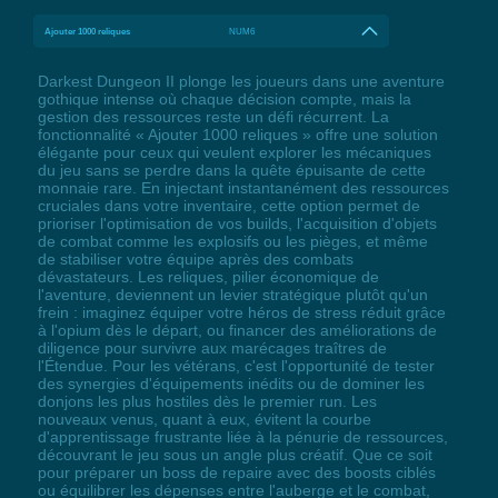
Ajouter 1000 reliques
NUM6
Darkest Dungeon II plonge les joueurs dans une aventure
gothique intense où chaque décision compte, mais la
gestion des ressources reste un défi récurrent. La
fonctionnalité « Ajouter 1000 reliques » offre une solution
élégante pour ceux qui veulent explorer les mécaniques
du jeu sans se perdre dans la quête épuisante de cette
monnaie rare. En injectant instantanément des ressources
cruciales dans votre inventaire, cette option permet de
prioriser l'optimisation de vos builds, l'acquisition d'objets
de combat comme les explosifs ou les pièges, et même
de stabiliser votre équipe après des combats
dévastateurs. Les reliques, pilier économique de
l'aventure, deviennent un levier stratégique plutôt qu'un
frein : imaginez équiper votre héros de stress réduit grâce
à l'opium dès le départ, ou financer des améliorations de
diligence pour survivre aux marécages traîtres de
l'Étendue. Pour les vétérans, c'est l'opportunité de tester
des synergies d'équipements inédits ou de dominer les
donjons les plus hostiles dès le premier run. Les
nouveaux venus, quant à eux, évitent la courbe
d'apprentissage frustrante liée à la pénurie de ressources,
découvrant le jeu sous un angle plus créatif. Que ce soit
pour préparer un boss de repaire avec des boosts ciblés
ou équilibrer les dépenses entre l'auberge et le combat,