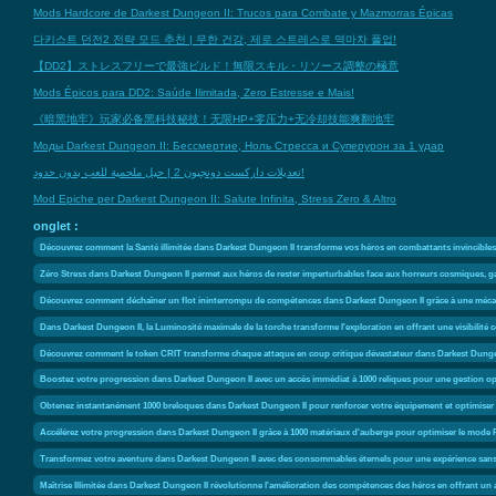
Mods Hardcore de Darkest Dungeon II: Trucos para Combate y Mazmorras Épicas
다키스트 던전2 전략 모드 추천 | 무한 건강, 제로 스트레스로 역마차 풀업!
【DD2】ストレスフリーで最強ビルド！無限スキル・リソース調整の極意
Mods Épicos para DD2: Saúde Ilimitada, Zero Estresse e Mais!
《暗黑地牢》玩家必备黑科技秘技！无限HP+零压力+无冷却技能爽翻地牢
Моды Darkest Dungeon II: Бессмертие, Ноль Стресса и Суперурон за 1 удар
تعديلات داركست دونجيون 2 | حيل ملحمية للعب بدون حدود!
Mod Epiche per Darkest Dungeon II: Salute Infinita, Stress Zero & Altro
onglet :
Découvrez comment la Santé illimitée dans Darkest Dungeon II transforme vos héros en combattants invincibles, 
Zéro Stress dans Darkest Dungeon II permet aux héros de rester imperturbables face aux horreurs cosmiques, gar
Découvrez comment déchaîner un flot ininterrompu de compétences dans Darkest Dungeon II grâce à une mécaniqu
Dans Darkest Dungeon II, la Luminosité maximale de la torche transforme l'exploration en offrant une visibilité
Découvrez comment le token CRIT transforme chaque attaque en coup critique dévastateur dans Darkest Dunge
Boostez votre progression dans Darkest Dungeon II avec un accès immédiat à 1000 reliques pour une gestion opt
Obtenez instantanément 1000 breloques dans Darkest Dungeon II pour renforcer votre équipement et optimiser 
Accélérez votre progression dans Darkest Dungeon II grâce à 1000 matériaux d'auberge pour optimiser le mod
Transformez votre aventure dans Darkest Dungeon II avec des consommables éternels pour une expérience sans r
Maîtrise Illimitée dans Darkest Dungeon II révolutionne l'amélioration des compétences des héros en offrant un a