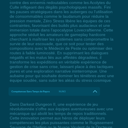
contre des ennemis redoutables comme les Acolytes du
Culte infligeant des dégâts psychologiques massifs. Fini
les pauses stratégiques dans les auberges ou l'utilisation
de consommables comme le laudanum pour réduire la
pression mentale, Zéro Stress libère les équipes de ces
contraintes, favorisant des builds plus audacieux et une
immersion totale dans l'apocalypse Lovecraftienne. Cette
approche séduit les amateurs de gameplay hardcore
cherchant à maîtriser les systèmes sans compromettre la
survie de leur escouade, que ce soit pour tester des
compositions avec le Médecin de Peste ou optimiser des
routes à faible luminosité. En supprimant les dialogues
négatifs et les malus liés aux affinités dégradées, il
transforme les expéditions en véritable expérience de
gestion de crise sans crise, laissant place à des tactiques
pures et une exploration narrative ininterrompue. Une
aubaine pour qui souhaite dominer les ténèbres avec une
équipe soudée, sans subir les aléas du stress cosmique.
Compétences Sans Temps de Repos
NUM3
Dans Darkest Dungeon II, une expérience de jeu
révolutionnée s'offre aux équipes aventureuses avec une
mécanique qui abolit les temps de repos traditionnels.
Cette innovation permet aux héros de déployer leurs
compétences les plus puissantes comme le Rugissement
Sauvage de l'Hellion ou le Nuage Virulent de la Docteure