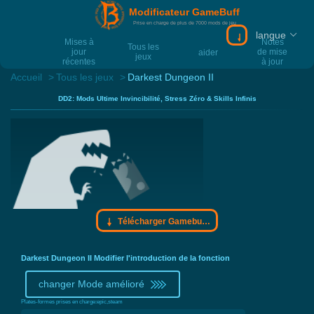
Modificateur GameBuff
Prise en charge de plus de 7000 mods de jeu
langue
Télécharger Gam
Mises à
Notes
Tous les
jour
de mise
aider
jeux
récentes
à jour
Accueil
Tous les jeux
Darkest Dungeon II
DD2: Mods Ultime Invincibilité, Stress Zéro & Skills Infinis
Télécharger Gamebuff trainer
Darkest Dungeon II Modifier l'introduction de la fonction
changer Mode amélioré
Plates-formes prises en charge:
epic,steam