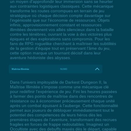
un moyen d'approfondir leur immersion sans se heurter
aux contraintes logistiques classiques. Cette mécanique
transforme les routes corrompues en terrain de jeu
stratégique où chaque décision compte davantage sur
l'ingéniosité que sur l'économie de ressources. Objets
infinis, approvisionnement constant et ressources
illimitées deviennent vos alliés silencieux dans la bataille
contre les ténèbres, ouvrant la voie à des victoires plus
épiques et des explorations sans compromis. Pour les
fans de RPG roguelike cherchant à maîtriser les subtilités
de la gestion d'équipe tout en préservant l'âme du jeu,
cette option marque un tournant décisif dans leur
aventure hédoniste des abysses.
Maîtrise Illimitée
NUM0
Dans l'univers impitoyable de Darkest Dungeon II, la
Maîtrise Illimitée s'impose comme une mécanique clé
pour redéfinir l'expérience de jeu. Fini les heures passées
à farmer des points de maîtrise dans des rencontres de
résistance ou à économiser précieusement chaque unité
après un combat épuisant à l'auberge. Cette fonctionnalité
permet aux joueurs de débloquer immédiatement tout le
potentiel des compétences de leurs héros dès les
premières étapes de l'aventure, transformant des recrues
fragiles en forces de frappe redoutables. Imaginez un
Occultiste avec des debuffs maxés dès le départ, capable