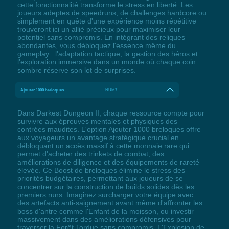
cette fonctionnalité transforme le stress en liberté. Les
joueurs adeptes de speedruns, de challenges hardcore ou
simplement en quête d'une expérience moins répétitive
trouveront ici un allié précieux pour maximiser leur
potentiel sans compromis. En intégrant des reliques
abondantes, vous débloquez l'essence même du
gameplay : l'adaptation tactique, la gestion des héros et
l'exploration immersive dans un monde où chaque coin
sombre réserve son lot de surprises.
Ajouter 1000 breloques
NUM7
Dans Darkest Dungeon II, chaque ressource compte pour
survivre aux épreuves mentales et physiques des
contrées maudites. L'option Ajouter 1000 breloques offre
aux voyageurs un avantage stratégique crucial en
débloquant un accès massif à cette monnaie rare qui
permet d'acheter des trinkets de combat, des
améliorations de diligence et des équipements de rareté
élevée. Ce Boost de breloques élimine le stress des
priorités budgétaires, permettant aux joueurs de se
concentrer sur la construction de builds solides dès les
premiers runs. Imaginez surcharger votre équipe avec
des artefacts anti-saignement avant même d'affronter les
boss d'antre comme l'Enfant de la moisson, ou investir
massivement dans des améliorations défensives pour
traverser la Forêt Tordue sans compromis. L'Explosion de