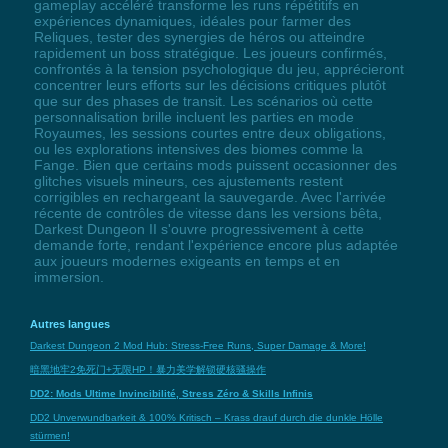
gameplay accéléré transforme les runs répétitifs en
expériences dynamiques, idéales pour farmer des
Reliques, tester des synergies de héros ou atteindre
rapidement un boss stratégique. Les joueurs confirmés,
confrontés à la tension psychologique du jeu, apprécieront
concentrer leurs efforts sur les décisions critiques plutôt
que sur des phases de transit. Les scénarios où cette
personnalisation brille incluent les parties en mode
Royaumes, les sessions courtes entre deux obligations,
ou les explorations intensives des biomes comme la
Fange. Bien que certains mods puissent occasionner des
glitches visuels mineurs, ces ajustements restent
corrigibles en rechargeant la sauvegarde. Avec l'arrivée
récente de contrôles de vitesse dans les versions bêta,
Darkest Dungeon II s'ouvre progressivement à cette
demande forte, rendant l'expérience encore plus adaptée
aux joueurs modernes exigeants en temps et en
immersion.
Autres langues
Darkest Dungeon 2 Mod Hub: Stress-Free Runs, Super Damage & More!
暗黑地牢2免死门+无限HP！暴力美学解锁硬核骚操作
DD2: Mods Ultime Invincibilité, Stress Zéro & Skills Infinis
DD2 Unverwundbarkeit & 100% Kritisch – Krass drauf durch die dunkle Hölle
stürmen!