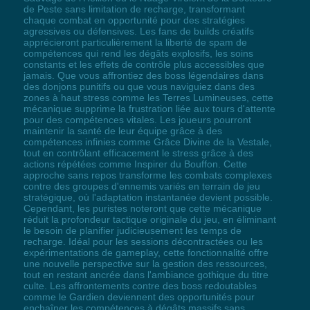
de Peste sans limitation de recharge, transformant
chaque combat en opportunité pour des stratégies
agressives ou défensives. Les fans de builds créatifs
apprécieront particulièrement la liberté de spam de
compétences qui rend les dégâts explosifs, les soins
constants et les effets de contrôle plus accessibles que
jamais. Que vous affrontiez des boss légendaires dans
des donjons punitifs ou que vous naviguiez dans des
zones à haut stress comme les Terres Lumineuses, cette
mécanique supprime la frustration liée aux tours d'attente
pour des compétences vitales. Les joueurs pourront
maintenir la santé de leur équipe grâce à des
compétences infinies comme Grâce Divine de la Vestale,
tout en contrôlant efficacement le stress grâce à des
actions répétées comme Inspirer du Bouffon. Cette
approche sans repos transforme les combats complexes
contre des groupes d'ennemis variés en terrain de jeu
stratégique, où l'adaptation instantanée devient possible.
Cependant, les puristes noteront que cette mécanique
réduit la profondeur tactique originale du jeu, en éliminant
le besoin de planifier judicieusement les temps de
recharge. Idéal pour les sessions décontractées ou les
expérimentations de gameplay, cette fonctionnalité offre
une nouvelle perspective sur la gestion des ressources,
tout en restant ancrée dans l'ambiance gothique du titre
culte. Les affrontements contre des boss redoutables
comme le Gardien deviennent des opportunités pour
enchaîner les compétences à dégâts massifs sans