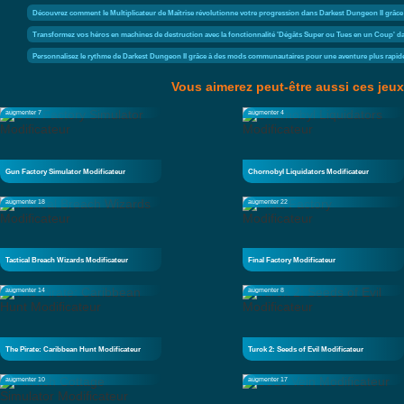
Découvrez comment le Multiplicateur de Maîtrise révolutionne votre progression dans Darkest Dungeon II grâc
Transformez vos héros en machines de destruction avec la fonctionnalité 'Dégâts Super ou Tues en un Coup' da
Personnalisez le rythme de Darkest Dungeon II grâce à des mods communautaires pour une aventure plus rapide
Vous aimerez peut-être aussi ces jeux
augmenter 7
augmenter 4
Gun Factory Simulator Modificateur
Chornobyl Liquidators Modificateur
augmenter 18
augmenter 22
Tactical Breach Wizards Modificateur
Final Factory Modificateur
augmenter 14
augmenter 8
The Pirate: Caribbean Hunt Modificateur
Turok 2: Seeds of Evil Modificateur
augmenter 10
augmenter 17