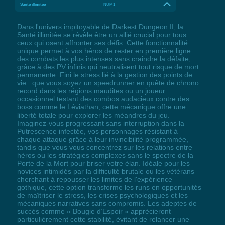
Santé illimitée
NUM1
Dans l'univers impitoyable de Darkest Dungeon II, la
Santé illimitée se révèle être un allié crucial pour tous
ceux qui osent affronter ses défis. Cette fonctionnalité
unique permet à vos héros de rester en première ligne
des combats les plus intenses sans craindre la défaite,
grâce à des PV infinis qui neutralisent tout risque de mort
permanente. Fini le stress lié à la gestion des points de
vie : que vous soyez un speedrunner en quête de chrono
record dans les régions maudites ou un joueur
occasionnel testant des combos audacieux contre des
boss comme le Léviathan, cette mécanique offre une
liberté totale pour explorer les méandres du jeu.
Imaginez-vous progressant sans interruption dans la
Putrescence infectée, vos personnages résistant à
chaque attaque grâce à leur invincibilité programmée,
tandis que vous vous concentrez sur les relations entre
héros ou les stratégies complexes sans le spectre de la
Porte de la Mort pour briser votre élan. Idéale pour les
novices intimidés par la difficulté brutale ou les vétérans
cherchant à repousser les limites de l'expérience
gothique, cette option transforme les runs en opportunités
de maîtriser le stress, les crises psychologiques et les
mécaniques narratives sans compromis. Les adeptes de
succès comme « Bougie d’Espoir » apprécieront
particulièrement cette stabilité, évitant de relancer une