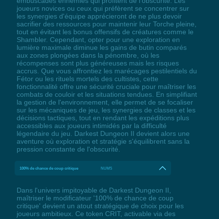
embuscades ennemies qui profitent de l'obscurité. Les
joueurs novices ou ceux qui préfèrent se concentrer sur
les synergies d'équipe apprécieront de ne plus devoir
sacrifier des ressources pour maintenir leur Torche pleine,
tout en évitant les bonus offensifs de créatures comme le
Shambler. Cependant, opter pour une exploration en
lumière maximale diminue les gains de butin comparés
aux zones plongées dans la pénombre, où les
récompenses sont plus généreuses mais les risques
accrus. Que vous affrontiez les marécages pestilentiels du
Fétor ou les rituels mortels des cultistes, cette
fonctionnalité offre une sécurité cruciale pour maîtriser les
combats de couloir et les situations tendues. En simplifiant
la gestion de l'environnement, elle permet de se focaliser
sur les mécaniques de jeu, les synergies de classes et les
décisions tactiques, tout en rendant les expéditions plus
accessibles aux joueurs intimidés par la difficulté
légendaire du jeu. Darkest Dungeon II devient alors une
aventure où exploration et stratégie s'équilibrent sans la
pression constante de l'obscurité.
100% de chance de coup critique
NUM5
Dans l'univers impitoyable de Darkest Dungeon II,
maîtriser le modificateur '100% de chance de coup
critique' devient un atout stratégique de choix pour les
joueurs ambitieux. Ce token CRIT, activable via des