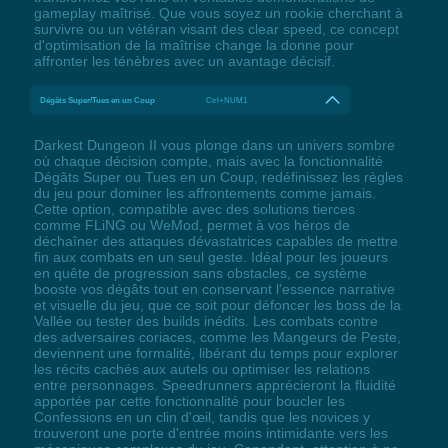
gameplay maîtrisé. Que vous soyez un rookie cherchant à
survivre ou un vétéran visant des clear speed, ce concept
d'optimisation de la maîtrise change la donne pour
affronter les ténèbres avec un avantage décisif.
Dégâts Super/Tues en un Coup
Ctrl+NUM1
Darkest Dungeon II vous plonge dans un univers sombre
où chaque décision compte, mais avec la fonctionnalité
Dégâts Super ou Tues en un Coup, redéfinissez les règles
du jeu pour dominer les affrontements comme jamais.
Cette option, compatible avec des solutions tierces
comme FLiNG ou WeMod, permet à vos héros de
déchaîner des attaques dévastatrices capables de mettre
fin aux combats en un seul geste. Idéal pour les joueurs
en quête de progression sans obstacles, ce système
booste vos dégâts tout en conservant l'essence narrative
et visuelle du jeu, que ce soit pour défoncer les boss de la
Vallée ou tester des builds inédits. Les combats contre
des adversaires coriaces, comme les Mangeurs de Peste,
deviennent une formalité, libérant du temps pour explorer
les récits cachés aux autels ou optimiser les relations
entre personnages. Speedrunners apprécieront la fluidité
apportée par cette fonctionnalité pour boucler les
Confessions en un clin d'œil, tandis que les novices y
trouveront une porte d'entrée moins intimidante vers les