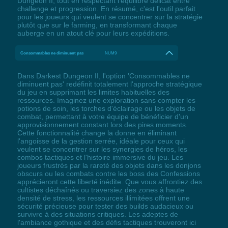
Dungeon II, tout en respectant l'équilibre délicat entre
challenge et progression. En résumé, c'est l'outil parfait
pour les joueurs qui veulent se concentrer sur la stratégie
plutôt que sur le farming, en transformant chaque
auberge en un atout clé pour leurs expéditions.
Consommables ne diminuent pas
NUM9
Dans Darkest Dungeon II, l'option 'Consommables ne
diminuent pas' redéfinit totalement l'approche stratégique
du jeu en supprimant les limites habituelles des
ressources. Imaginez une exploration sans compter les
potions de soin, les torches d'éclairage ou les objets de
combat, permettant à votre équipe de bénéficier d'un
approvisionnement constant lors des pires moments.
Cette fonctionnalité change la donne en éliminant
l'angoisse de la gestion serrée, idéale pour ceux qui
veulent se concentrer sur les synergies de héros, les
combos tactiques et l'histoire immersive du jeu. Les
joueurs frustrés par la rareté des objets dans les donjons
obscurs ou les combats contre les boss des Confessions
apprécieront cette liberté inédite. Que vous affrontiez des
cultistes déchaînés ou traversiez des zones à haute
densité de stress, les ressources illimitées offrent une
sécurité précieuse pour tester des builds audacieux ou
survivre à des situations critiques. Les adeptes de
l'ambiance gothique et des défis tactiques trouveront ici