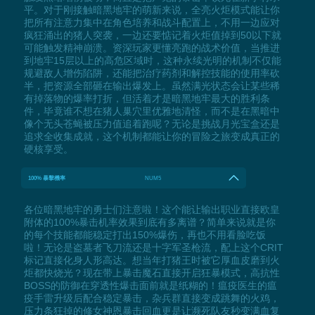
平。对于刚接触暗黑地牢的萌新来说，全亮火炬模式能让你
把所有注意力集中在角色培养和战斗配置上，不用一边应对
疯狂涌出的猪人突袭，一边还要惦记着火炬值掉到50以下就
可能触发精神崩溃。资深玩家更懂亮跑的战术价值，当推进
到地牢15层以上的高危区域时，这种永续光明的机制不仅能
规避敌人增伤陷阱，还能把治疗药剂和解控技能的使用率砍
半，把资源全部砸在输出爆发上。虽然满光状态会让某些稀
有掉落物的爆率打折，但活着才是暗黑地牢最大的胜利条
件，毕竟谁不想在猪人巢穴里优雅地清怪，而不是在黑暗中
像个无头苍蝇被压力值追着跑呢？无论是挑战月光宝盒还是
追求全收集成就，这个机制都能让你的冒险之旅变成真正的
硬核享受。
100% 暴擊機率
NUM5
各位暗黑地牢的勇士们注意啦！这个能让输出职业直接欧皇
附体的100%暴击机率效果到底有多离谱？简单来说就是你
的每个技能都能稳定打出150%爆伤，再也不用看脸吃饭
啦！无论是盗墓者飞刀流还是十字军圣枪流，配上这个CRIT
标记直接化身人形高达。想当年打猪王时被它厚血皮磨到火
炬都快烧光？现在带上暴击魔石直接开启狂暴模式，高抗性
BOSS的防御在穿透性爆击面前就是纸糊的！瘟疫医生的瘟
疫手雷升级后配合稳定暴击，杂兵群直接变成跳舞的火鸡，
压力条狂掉的修女神恩暴击回血更是让濒死队友秒变满血复