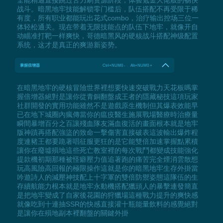
战斗。暗黑地牢技能解锁零门槛后，队伍搭配不再受限于稀
有度，所有职业都能玩出花式combo，治疗输出控场三位一
体轻松通关。现在带着无限技能点的队伍下地牢，就像开自
动瞄准打靶一样爽快，哥德暗黑风的硬核战斗搭配神级配置
系统，这才是真正的爽游新姿势。
掌握倍增器
Ctrl+NUM0 - Alt+NUM0 +
在暗黑地牢的硬核冒險世界裡想要快速突破戰力天花板嗎掌
握倍增器絕對是讓你從青銅翻盤成王者的隱藏秘技這項玩家
社群開發的實用功能雖然不是遊戲原生機制但其爆表效能早
已在地下城圈內瘋傳當你的瘟疫醫生施展戰場醫療時治療量
瞬間暴增百分之百讓殘血隊友滿血復活的畫面根本就是地牢
版神蹟再搭配強盜的致命一擊傷害直接破表這波輸出爆炸程
度連豬王都要跪著唱征服更狂的是它能雙倍加速掌握點累積
讓你在廢墟殞地這些死亡教室裡的每次戰鬥都變成技能強化
提款機初期那種被怪癖壓力值追著跑的痛苦完全煙消雲散想
玩高風險高回報的極限操作這就是你的暗黑地牢生存外掛當
吟遊詩人的減壓神技配上十字軍的雙倍防禦姿態這隊伍的生
存續航能力根本就是地牢永動機搭配獵頭人的暴擊連發簡直
是把地牢變成了自家後花園的狩獵場這種戰力提升的爽快感
就像吃到十連抽SSR的快感直接灌十瓶能量飲料的感覺絕對
是讓你在殞地副本裡翻盤的關鍵外掛