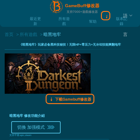
GameBuff修改器
支持7000+遊戲修改器
語
下載Gamebuff
最近更
所有遊
版本記
幫助
新
戲
錄
首页
所有遊戲
暗黑地牢
言
《暗黑地牢》玩家必备黑科技秘技！无限HP+零压力+无冷却技能爽翻地牢
下載Gamebuff修改器
暗黑地牢 修改功能介紹
切換 加强模式
支持平臺:
epic,steam