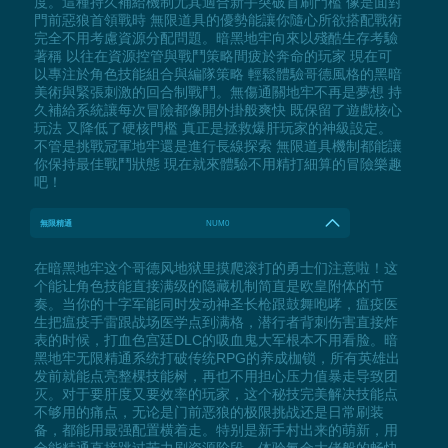
度。這種持久補給機制尤其適合新手突破首刷門檻 像是面對
門前惡狼首領戰時 無限道具的優勢能讓你隨心所欲搭配戰術
完全不用考慮資源分配問題。暗黑地牢向來以殘酷生存考驗
著稱 以往在資源控管與戰鬥策略間疲於奔命的玩家 現在可
以專注於角色技能組合與編隊策略 輕鬆體驗哥德風格的黑暗
美術與緊張刺激的回合制戰鬥。無傷通關地牢不再是夢想 持
久補給系統讓每次冒險都像開外掛般爽快 既保留了遊戲核心
玩法 又降低了硬核門檻 真正是拯救爆肝玩家的神級設定。
不管是挑戰冠軍地牢還是進行長線探索 無限道具機制都能讓
你保持最佳戰鬥狀態 現在就來體驗不用精打細算的冒險樂趣
吧！
無限精通
NUM0
在暗黑地牢这个哥德风地狱里摸爬滚打的勇士们注意啦！这
个能让角色技能直接满级的隐藏机制简直是欧皇附体的节
奏。当你的十字军能同时发动神圣长枪跟鼓舞咆哮，瘟疫医
生把瘟疫手雷跟战场医学点到满格，潜行者背刺伤害直接炸
表的时候，打血色宫廷DLC的吸血鬼大军根本不用看脸。暗
黑地牢无限精通系统打破传统RPG的养成枷锁，所有英雄出
发前就能点亮整棵技能树，再也不用担心压力值暴走导致团
灭。对于要肝度又要效率的玩家，这个秘技完美解决技能点
不够用的痛点，无论是门前恶狼的极限挑战还是日常刷装
备，都能用最强配置横着走。特别是新手村出来的萌新，用
全能精通直接跳过苦力刷资源阶段，体验氪金大佬般的畅快