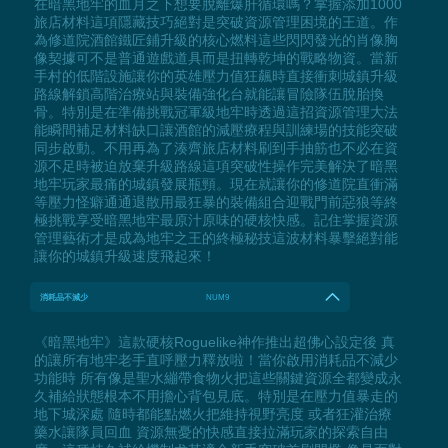
在暗黑地牢的血月之下想要脫離爆肝循環嗎？掌握添加1000
旅店材料這項隱藏技巧絕對是突破資源管理困境的王道。作
為修道院酒館鐵匠鋪升級的核心燃料這些閃閃發光的肖像胸
像契據可不是普通遊戲道具而是扭轉乾坤的戰略物資。當新
手村的低階設施讓你的英雄壓力值狂飆時直接衝刺城鎮升級
路線解鎖高階治療站與裝備強化台就能讓冒險隊伍脫胎換
骨。特別是在準備挑戰冠軍級地牢時透過這招資源管理大法
能瞬間補足材料缺口讓酒館的減壓療程與訓練場的技能突破
同步啟動。不用再為了湊齊旅店材料刷到手抽筋也不必在資
源不足時被迫放棄升級路線這項突破性操作完美解決了暗黑
地牢玩家最痛的城鎮發展瓶頸。現在就讓你的修道院直衝滿
等壓力怪癖通通退散用最狂暴的裝備組合迎戰門前惡狼等終
極挑戰享受暗黑地牢最原汁原味的硬核快感。記住掌握資源
管理藝術才是成為地牢之王的終極秘技這波材料暴擊絕對能
讓你的城鎮升級速度飛起來！
消耗品不減少
NUM9
《暗黑地牢》這款硬核Roguelike神作推出超佛心設定後 真
的讓所有地牢老手直呼壓力釋放啦！當你啟用消耗品不減少
功能時 所有像是聖水繃帶食物火把這些關鍵資源全都變成永
久補給狀態根本不用擔心背包見底。特別是在壓力值暴走的
地下城深處 隨時都能點燃火把維持視野亮度 或者狂灌治療
藥水讓隊員回血 資源無憂的快感直接拉滿玩家的探索自由