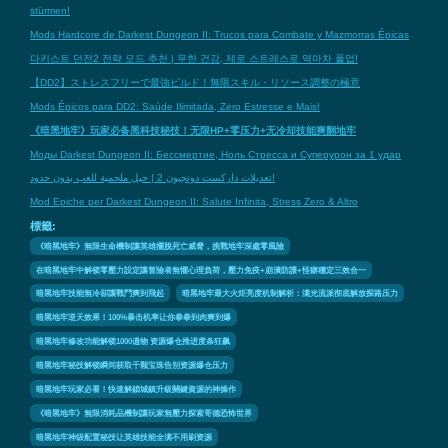
stürmen!
Mods Hardcore de Darkest Dungeon II: Trucos para Combate y Mazmorras Épicas
다키스트 던전2 전략 모드 추천 | 무한 건강, 제로 스트레스로 역마차 풀업!
【DD2】ストレスフリーで最強ビルド！無限スキル・リソース調整の極意
Mods Épicos para DD2: Saúde Ilimitada, Zero Estresse e Mais!
《暗黑地牢》玩家必备黑科技秘技！无限HP+零压力+无冷却技能爽翻地牢
Моды Darkest Dungeon II: Бессмертие, Ноль Стресса и Суперурон за 1 удар
تعديلات داركست دونجيون 2 | حيل ملحمية للعب بدون حدود!
Mod Epiche per Darkest Dungeon II: Salute Infinita, Stress Zero & Altro
標籤:
《暗黑地牢》無限生命機制讓英雄擺脫死亡威脅，挑戰地牢深處零風險
在暗黑地牢中解锁零壓力設定讓冒險者無懼心理負荷，壓力免疫+崩潰防護+怪癖穩定三效合一
暗黑地牢技能無冷卻讓戰鬥爽到飛起
暗黑地牢最大火炬亮度机制解析：满光流派彻底解放探路压力
暗黑地牢逆天效果！100%暴击机率让你拳拳到肉爽到爆
暗黑地牢修改功能解锁1000遗物 资源爆仓推进度条狂飙
暗黑地牢秘技解锁瞬间获取千颗宝珠告别资源爆仓压力
暗黑地牢玩家必看！快速解鎖城鎮升級關鍵資源的神操作
《暗黑地牢》無限消耗品機制讓玩家無壓力探索哥德恐怖世界
暗黑地牢神级配置秘技让英雄技能全满不用刷资源