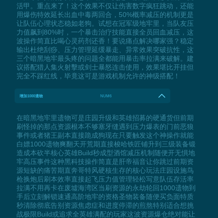
活甲。重点来了！这个效果不仅让伤害数字疯狂跳动，还能
用爆伤特效延长出血中毒两回合，50%概率减压的机制更是
让队伍心理状态稳如老狗。试想在冠军级地牢里，当队友压
力值飙到80%时，一个暴击治疗技能直接全员回血减压，这
波操作简直比喝心灵药剂还香！要说痛点解决哪家强？稳定
输出杜绝刮痧、压力管理延缓暴走、异常效果突破抗性，这
三个暗黑地牢最头疼的问题全都能用暴击率拉满来破解。建
议搭配猎人集火射擊或剑士暴怒连击使用，效果堪比开挂但
完全不踩红线，毕竟这可是游戏机制允许的神级搭配！
增加1000遺物
NUM6
在暗黑地牢里遗物可是庄园升级和英雄招募的硬通货但前期
刷怪掉的那点资源根本不够塞牙缝遇到压力爆表的门前恶狼
事件或者猪王副本直接跪成狗现在只要触发这个神操作就能
白嫖1000遗物爽翻天开荒期直接梭哈铁匠铺升到三级装备锻
造成本砍半核心英雄Build秒成型酒馆减压机制随便开无惧地
牢高压事件这种黑科技操作简直是肝帝福音让你跳过前期资
源短缺的痛苦期直奔哥特风硬核生存的核心玩法庄园设施鸟
枪换炮后刷本效率直接起飞压力值管理轻松写意队伍存活率
拉满不用再卡在废墟海湾区当刷资源的永劫轮回1000遗物到
手后立刻解锁速通高阶地牢的资格圣物装备随便买负面特质
秒清除彻底告别资源焦虑症和进度停滞的煎熬特别适合想挑
战极限Build或追求全英雄满配的玩家这波资源爆仓绝对能让