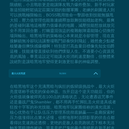
限續航，小丑戰歌更是能讓隊友戰力爆炸疊加。新手村玩家
靠這招能輕鬆搞定莊園深淵的骷髏軍團，老練的刷圖達人則
可以挑戰極限輸出，BOSS戰用致命一擊跟收割技能無腦甩
大招，壓力值管理也能靠連續釋放鼓舞技能穩如老狗。最爽
的是碰到墓地這種壓力值爆表的地圖，減壓技能想放就放完
全不用算回合數，打幽靈混強盜的複雜敵陣還能隨心切換控
場與輸出。暗黑地牢的策略核心本來就是冷卻管理，現在直
接解鎖無冷卻玩法讓整場戰鬥節奏快到飛起，雖然會少點硬
核樂趣但爽快感爆棚啊！特別是打高血量目標像先知女伯爵
這種，技能連發直接砍到他們懷疑人生。不過要小心資源見
底的風險，畢竟這設定可能讓火炬消耗速度翻倍，但整體來
說絕對是讓暗黑地牢變得更刺激更狂暴的神級調整。
最大火炬亮度
NUM4
在暗黑地牢这个充满黑暗与疯狂的炼狱级挑战中，最大火炬
亮度堪称手残党的保命神器。当开启这个逆天功能后，你的
火炬值就像被焊死在100点的满格状态，无论遭遇诅咒事件
还是鏖战尸鬼Shambler，都不用再手忙脚乱丢火炬道具或者
狂按十字军的补光技能。暗黑地牢玩家圈俗称的满光流派，
核心优势在于让队伍压力管理系统彻底躺赢——走廊探索时
压力值涨得比点篝火还慢，侦察地形时连阴影里的伏击点都
看得比竞速跑还透彻，更绝的是敌人在亮跑状态下根本无法
触发黑暗增伤被动，简直是把尸鬼的暴击率锁死在新手村水