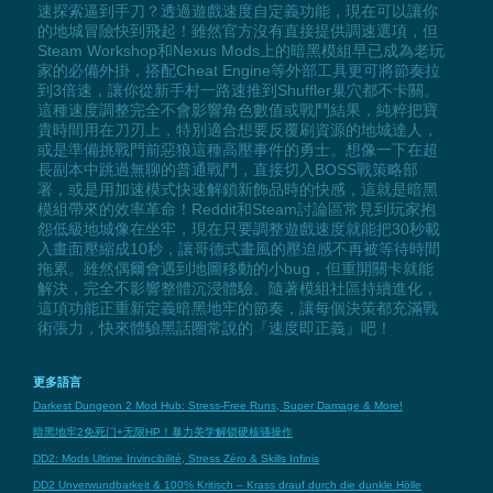
速探索逼到手刀？透過遊戲速度自定義功能，現在可以讓你
的地城冒險快到飛起！雖然官方沒有直接提供調速選項，但
Steam Workshop和Nexus Mods上的暗黑模組早已成為老玩
家的必備外掛，搭配Cheat Engine等外部工具更可將節奏拉
到3倍速，讓你從新手村一路速推到Shuffler巢穴都不卡關。
這種速度調整完全不會影響角色數值或戰鬥結果，純粹把寶
貴時間用在刀刃上，特別適合想要反覆刷資源的地城達人，
或是準備挑戰門前惡狼這種高壓事件的勇士。想像一下在超
長副本中跳過無聊的普通戰鬥，直接切入BOSS戰策略部
署，或是用加速模式快速解鎖新飾品時的快感，這就是暗黑
模組帶來的效率革命！Reddit和Steam討論區常見到玩家抱
怨低級地城像在坐牢，現在只要調整遊戲速度就能把30秒載
入畫面壓縮成10秒，讓哥德式畫風的壓迫感不再被等待時間
拖累。雖然偶爾會遇到地圖移動的小bug，但重開關卡就能
解決，完全不影響整體沉浸體驗。隨著模組社區持續進化，
這項功能正重新定義暗黑地牢的節奏，讓每個決策都充滿戰
術張力，快來體驗黑話圈常說的『速度即正義』吧！
更多語言
Darkest Dungeon 2 Mod Hub: Stress-Free Runs, Super Damage & More!
暗黑地牢2免死门+无限HP！暴力美学解锁硬核骚操作
DD2: Mods Ultime Invincibilité, Stress Zéro & Skills Infinis
DD2 Unverwundbarkeit & 100% Kritisch – Krass drauf durch die dunkle Hölle