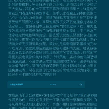
起的調整機制，完美解決了壓力免疫、崩潰防護與怪癖穩定
三大痛點，讓你的十字軍不用再靠酒館狂灌聖水，強盜也不
會在決鬥者進擊時突然暴走。新手玩家在豬王副本開荒期再
也不用擔心壓力值暴走，老練的挑戰者直衝先祖地牢時更能
享受躺平通關的快感，甚至連高難度女巫戰都能像打木樁般
穩定輸出。在超長副本這種連續戰鬥的地獄關卡裡，壓力免
疫效果讓整支隊伍像裝了防彈玻璃般穩如泰山，不用再為了
怪癖穩定而犧牲戰術資源。那些愛玩雙瘟疫醫生快攻流的瘋
狂玩家，現在可以放心把壓力管理模組當成自動駕駛，專心
玩轉火炬亮度與道具分配。最妙的是這套崩潰防護機制完全
不吃資源，酒館減壓活動直接變成可選劇情支線。從克蘇魯
式恐怖氛圍的沉浸體驗到高風險陣容的策略實驗，暗黑地牢
零壓力設定就像給英雄們灌了冷靜藥劑，讓精神創傷與恐懼
症徹底絕跡。不論你是追求無傷通關的技術宅，還是熱衷收
集裝備的肝帝，這個心理負荷管理黑科技都能讓你的地牢冒
險爽度破表。現在就讓你的角色在暗黑地牢裡壓力歸零，體
驗完全不卡關的純粹戰鬥樂趣吧
技能無冷卻時間
NUM3
在暗黑地牢這款硬核RPG裡搞到技能無冷卻時間簡直是神操
作啊兄弟們！這設定直接把十字軍的神聖一擊和瘟疫醫生的
毒氣轟炸玩成無限連發模式，再也不用盯著冷卻條乾瞪眼啦
～想用強盜點射清場就點射到底，修女的神聖恩典直接開無