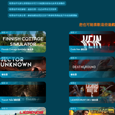
暗黑地牢玩家社群開發的非官方功能讓技能強化效果直接翻倍
暗黑地牢神技解锁！超级伤害一击必杀带你无双割草
暗黑地牢玩家必看！解鎖遊戲速度設定技巧掌握暗黑模組提升快速遊戲體驗
您也可能喜歡這些遊戲
加强 10
加强 17
Finnish Cottage Simulator 修改器
Code Vein 修改器
加强 19
加强 20
修改器
修改器
加强 18
加强 8
Trench Tales 修改器
LIZARDS MUST DIE 2 修改器
加强 21
加强 9