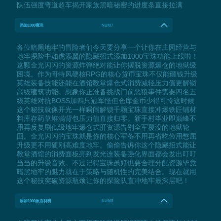
队伍强度弯道超车揭开家族黑暗秘密的进度条直接拉满
添加1000寶珠
NUM7
各位暗黑地牢的冒险者们今天要分享一个让你在庄园经营与
地牢探险中如虎添翼的隐藏招式添加1000宝珠功能上线啦！
这颗金光闪闪的资源炸弹绝对能让你摆脱资源爆仓的地狱级
困境。作为哥特风硬核RPG的核心货币宝珠不仅能砸钱升级
英雄装备技能还能在酒馆教堂爆仓式消费减轻压力值更解锁
高级建筑功能。想象你正准备挑战门前恶狼事件需要四名五
级英雄对抗BOSS加四只冠军怪但仓库金币少得可怜这时候
这个秘技就像开光一样瞬间解锁千颗宝珠直接冲爆铁匠铺材
料库存药草堆满背包压力值直接归零。新手村毕业即巅峰不
用再反复刷低级地牢爆仓式肝资源告别全军覆没的地狱轮
回。金光闪闪的宝珠就是你的核心军备不用再省吃俭用憋屈
升级更不用硬刚高难度地牢。偷偷告诉你这个隐藏招式能让
教堂酒馆的消费面板亮到发光连装备强化界面都会发出叮叮
当当的升级音效。不过记得宝珠虽好也要合理分配资源毕竟
暗黑地牢的魅力就在于策略与随机性的完美结合。现在就用
这个秘技突破资源瓶颈让你的探险队直冲地牢最深层吧！
添加1000旅店材料
NUM8