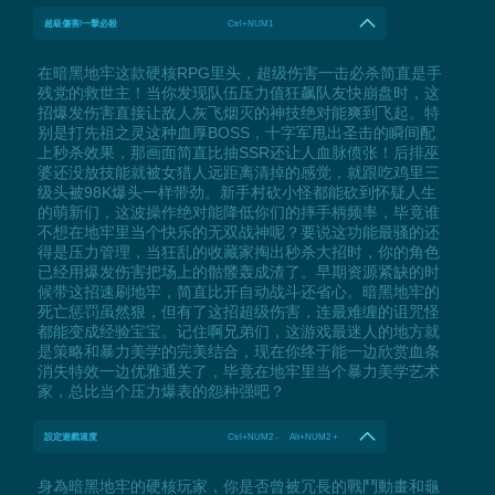
超級傷害/一擊必殺
Ctrl+NUM1
在暗黑地牢这款硬核RPG里头，超级伤害一击必杀简直是手
残党的救世主！当你发现队伍压力值狂飙队友快崩盘时，这
招爆发伤害直接让敌人灰飞烟灭的神技绝对能爽到飞起。特
别是打先祖之灵这种血厚BOSS，十字军甩出圣击的瞬间配
上秒杀效果，那画面简直比抽SSR还让人血脉偾张！后排巫
婆还没放技能就被女猎人远距离清掉的感觉，就跟吃鸡里三
级头被98K爆头一样带劲。新手村砍小怪都能砍到怀疑人生
的萌新们，这波操作绝对能降低你们的摔手柄频率，毕竟谁
不想在地牢里当个快乐的无双战神呢？要说这功能最骚的还
得是压力管理，当狂乱的收藏家掏出秒杀大招时，你的角色
已经用爆发伤害把场上的骷髅轰成渣了。早期资源紧缺的时
候带这招速刷地牢，简直比开自动战斗还省心。暗黑地牢的
死亡惩罚虽然狠，但有了这招超级伤害，连最难缠的诅咒怪
都能变成经验宝宝。记住啊兄弟们，这游戏最迷人的地方就
是策略和暴力美学的完美结合，现在你终于能一边欣赏血条
消失特效一边优雅通关了，毕竟在地牢里当个暴力美学艺术
家，总比当个压力爆表的怨种强吧？
設定遊戲速度
Ctrl+NUM2 - Alt+NUM2 +
身為暗黑地牢的硬核玩家，你是否曾被冗長的戰鬥動畫和龜