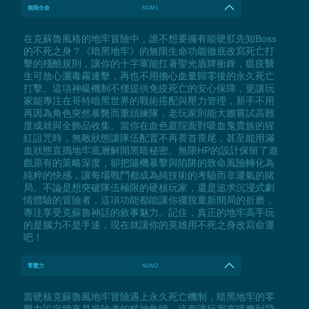
無限生命
NUM1
在克蘇魯風格的地牢冒險中，誰不想要擁有能硬肛先知Boss
的不死之身？《暗黑地牢》的無限生命功能徹底改寫死亡打
擊的殘酷規則，讓你的十字軍能扛著聖光盾牌衝鋒，瘟疫醫
生可放心灑毒霧連擊，再也不用擔心血量歸零後的永久死亡
打擊。這項神級機制不僅提供免疫死亡的安心保障，更讓玩
家能專注在哥特暗黑世界的戰術搭配與壓力管理，新手不用
再因為角色突然暴斃而重頭練隊，老玩家則能大膽嘗試高難
度成就與全飾品收集。當你在血色庭院面對吸血鬼貴族的猩
紅詛咒時，無敵狀態讓隊伍配置不再畏首畏尾，甚至能用滿
血狀態直搗地牢底層解開黑暗秘密。無限HP的設計保留了遊
戲原有的策略深度，卻把隨機暴擊與陷阱的致命風險轉化為
純粹的快感，讓每場戰鬥都成為純技術的考驗而非運氣的賭
局。不論是想突破隊伍極限的硬核玩家，還是追求沉浸式劇
情體驗的冒險者，這項功能都能讓你擺脫重新開局的折磨，
專注享受克蘇魯神話的敘事魅力。記住，真正的地牢高手玩
的是腦力不是手速，現在就讓你的英雄用不死之身改寫命運
吧！
零壓力
NUM2
當硬核克蘇魯風地牢冒險遇上永久死亡機制，暗黑地牢的零
壓力設定簡直是冒險者的精神救贖。這套讓玩家直呼爽到飛