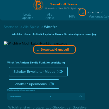
GameBuff Trainer
Unterstützt über 7000 Spieltrainer
Sprache
Download Gamebu
Letzte
Alle
Hilfe
Versionsaufze
Updates
Spiele
Startseite
Alle Spiele
Witchfire
Witchfire: Unsterblichkeit & epische Moves für unbesiegbare Hexenjagd
Download Gamebuff Trainer
Witchfire Ändern Sie die Funktionseinleitung
Schalter Erweiterter Modus
Schalter Supermodus
Plattform unterstützen:
epic,steam
Gott-Modus
F1
Witchfire ist ein brutaler Ego-Shooter, der Soulslike-