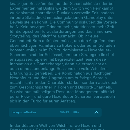
knackigen Bosskämpfen auf der Scharlachküste oder bei
Experimenten mit Builds wie dem Switch von Fernkampf
zu Nahkampf spart diese Funktion wertvolle Zeit, sodass
ihr eure Skills direkt im actiongeladenen Gameplay unter
Beweis stellen könnt. Die Community diskutiert die Vorteile
heiß: Kein nerviges Grinden mehr, stattdessen mehr Zeit
für die epischen Herausforderungen und das immersive
Storytelling, das Witchfire ausmacht. Ob ihr eure
Gesundheit-Bars aufrüsten müsst, um den Angriffen eines
übermächtigen Familiars zu trotzen, oder euren Schaden
boosten wollt, um im PvP zu dominieren – Hexenfeuer-
Scherben sind der Schlüssel, um eure Strategien flexibel
anzupassen. Spieler mit begrenzter Zeit feiern diese
Innovation als Gamechanger, denn sie ermöglicht es,
auch ohne stundenlange Sessions die volle Witchfire-
Erfahrung zu genießen. Die Kombination aus flüchtigem
Hexenfeuer und den Upgrades am Aufstiegs-Schrein
macht nicht nur den Charakter stärker, sondern auch euch
zum Gesprächspartner in Foren und Discord-Channels.
So wird aus mühseligem Resource-Management plötzlich
purer Flow – und eure Hexenfeuer-Scherben verwandeln
sich in den Turbo für euren Aufstieg.
Unbegrenzte Munition
Shift+F11 - F11 +
In der düsteren Welt von Witchfire, wo Hexen und