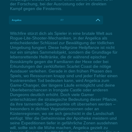
der Forschung, bei der Ausrüstung oder im direkten
Kampf gegen die Finsternis.
Angelica
F7
Witchfire stürzt dich als Spieler in eine brutale Welt aus
Rogue-Lite-Shooter-Mechaniken, in der Angelica als
entscheidender Schlüssel zur Bewältigung der tödlichen
Umgebung fungiert. Diese hellgrüne Heilpflanze ist nicht
nur ein simples Sammelobjekt, sondern die Grundlage für
lebensrettende Heiltränke, die dir während epischer
Bosskämpfe gegen die Familiaren der Hexe oder bei
Erkundungen der zerklüfteten Scarlet Coast die nötige
Ausdauer verleihen. Gerade in den frühen Phasen des
Spiels, wo Ressourcen knapp sind und jeder Fehler einen
frustrierenden Tod bedeuten kann, wird Angelica zum
Game-Changer, der längere Läufe ermöglicht und deine
Überlebenschancen in Irongate Castle oder anderen
Dungeons deutlich erhöht. Doch viele Gamer
unterschätzen die strategische Bedeutung dieser Pflanze,
da ihre tarnenden Spawnpunkte oft übersehen werden –
besonders in dichten Vegetationszonen oder an
Küstenregionen, wo sie sich geschickt in die Landschaft
einfügt. Wer die Geheimnisse der Apotheke meistern und
seine Expeditionen tiefer in gefährliche Zonen ausdehnen
will, sollte sich die Mühe machen, Angelica gezielt zu