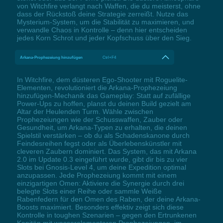
von Witchfire verlangt nach Waffen, die du meisterst, ohne
dass der Rückstoß deine Strategie zerreißt. Nutze das
Mysterium-System, um die Stabilität zu maximieren, und
verwandle Chaos in Kontrolle – denn hier entscheiden
jedes Korn Schrot und jeder Kopfschuss über den Sieg.
Arkana-Prophezeiung hinzufügen
Ctrl+F4
In Witchfire, dem düsteren Ego-Shooter mit Roguelite-
Elementen, revolutioniert die Arkana-Prophezeiung
hinzufügen-Mechanik das Gameplay: Statt auf zufällige
Power-Ups zu hoffen, planst du deinen Build gezielt am
Altar der Heulenden Turm. Wähle zwischen
Prophezeiungen wie der Schusswaffen, Zauber oder
Gesundheit, um Arkana-Typen zu erhalten, die deinen
Spielstil verstärken – ob du als Schadenskanone durch
Feindesreihen fegst oder als Überlebenskünstler mit
cleveren Zaubern dominiert. Das System, das mit Arkana
2.0 im Update 0.3 eingeführt wurde, gibt dir bis zu vier
Slots bei Gnosis-Level 4, um deine Expedition optimal
anzupassen. Jede Prophezeiung kommt mit einem
einzigartigen Omen: Aktiviere die Synergie durch drei
belegte Slots einer Reihe oder sammle Weiße
Rabenfedern für den Omen des Raben, der deine Arkana-
Boosts maximiert. Besonders effektiv zeigt sich diese
Kontrolle in toughen Szenarien – gegen den Ertrunkenen