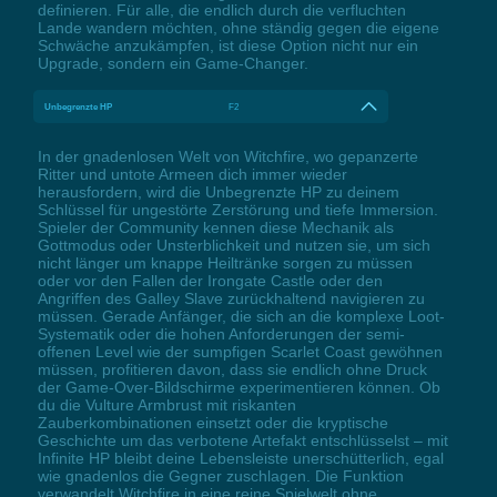
definieren. Für alle, die endlich durch die verfluchten
Lande wandern möchten, ohne ständig gegen die eigene
Schwäche anzukämpfen, ist diese Option nicht nur ein
Upgrade, sondern ein Game-Changer.
Unbegrenzte HP
F2
In der gnadenlosen Welt von Witchfire, wo gepanzerte
Ritter und untote Armeen dich immer wieder
herausfordern, wird die Unbegrenzte HP zu deinem
Schlüssel für ungestörte Zerstörung und tiefe Immersion.
Spieler der Community kennen diese Mechanik als
Gottmodus oder Unsterblichkeit und nutzen sie, um sich
nicht länger um knappe Heiltränke sorgen zu müssen
oder vor den Fallen der Irongate Castle oder den
Angriffen des Galley Slave zurückhaltend navigieren zu
müssen. Gerade Anfänger, die sich an die komplexe Loot-
Systematik oder die hohen Anforderungen der semi-
offenen Level wie der sumpfigen Scarlet Coast gewöhnen
müssen, profitieren davon, dass sie endlich ohne Druck
der Game-Over-Bildschirme experimentieren können. Ob
du die Vulture Armbrust mit riskanten
Zauberkombinationen einsetzt oder die kryptische
Geschichte um das verbotene Artefakt entschlüsselst – mit
Infinite HP bleibt deine Lebensleiste unerschütterlich, egal
wie gnadenlos die Gegner zuschlagen. Die Funktion
verwandelt Witchfire in eine reine Spielwelt ohne