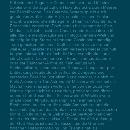
Präzision mit Roguelite-Chaos kombiniert, und für viele
Spieler wird die Jagd auf die Hexe des Schwarzen Meeres
zur Zerreißprobe. Das Calamity-System spuckt euch
gnadenlos zurück in die Hölle, sobald ihr einen Fehler
macht, während Skelettkrieger und Familiar-Wächter eure
Fortschritte zerstören. Doch genau hier kommt der Gott-
Modus ins Spiel – nicht als Cheat, sondern als Lifeline für
alle, die die atemberaubende Photogrammetrie-Welt und
die tiefgründige Story um Irongate Castle ohne ständige
Tode genießen möchten. Statt sich im Kreis zu drehen,
weil euer Charakter nach jedem Versagen wieder von null
beginnt, aktiviert ihr einfach die Unverwundbarkeit und
stürzt euch in Experimente mit Feuer- und Eis-Zaubern
oder der Dämonen-Armbrust. Kein Verlust von
Seelensplittern, keine nervigen Respawn-Loops, nur pure
Entdeckungsfreude durch verfluchte Dungeons und
versteckte Bereiche. Vor allem Neueinsteiger, die sich im
Early Access von The Astronauts‘ Meisterwerk erstmal die
Mechaniken einprägen wollen, ohne von der Soulslike-
Härte eingeschüchtert zu werden, profitieren von dieser
unendlichen Gesundheit. Sie verwandelt Witchfire vom
gnadenlosen Abnutzungskampf in eine immersive
Erzählreise, bei der ihr die dunkle Atmosphäre und die
fesselnde Jagd auf das Artefakt in vollen Zügen auskosten
könnt. Ob ihr nun eure Lieblings-Zauber-Kombinationen
testet oder einfach die visuelle Dichte der Welt aufsaugt –
der Gott-Modus ist euer Schlüssel, um die Grenzen
zwischen Herausforderung und Erlebnis neu zu