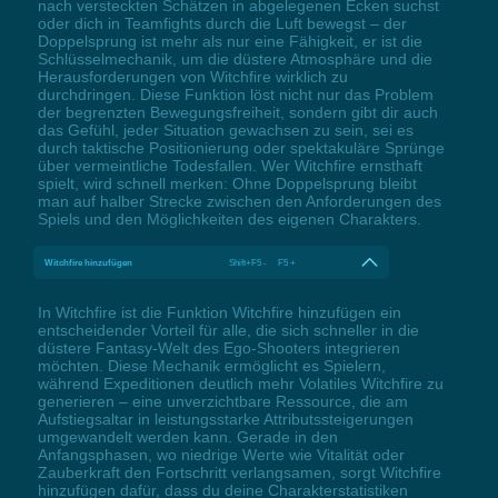
nach versteckten Schätzen in abgelegenen Ecken suchst
oder dich in Teamfights durch die Luft bewegst – der
Doppelsprung ist mehr als nur eine Fähigkeit, er ist die
Schlüsselmechanik, um die düstere Atmosphäre und die
Herausforderungen von Witchfire wirklich zu
durchdringen. Diese Funktion löst nicht nur das Problem
der begrenzten Bewegungsfreiheit, sondern gibt dir auch
das Gefühl, jeder Situation gewachsen zu sein, sei es
durch taktische Positionierung oder spektakuläre Sprünge
über vermeintliche Todesfallen. Wer Witchfire ernsthaft
spielt, wird schnell merken: Ohne Doppelsprung bleibt
man auf halber Strecke zwischen den Anforderungen des
Spiels und den Möglichkeiten des eigenen Charakters.
Witchfire hinzufügen
Shift+F5 - F5 +
In Witchfire ist die Funktion Witchfire hinzufügen ein
entscheidender Vorteil für alle, die sich schneller in die
düstere Fantasy-Welt des Ego-Shooters integrieren
möchten. Diese Mechanik ermöglicht es Spielern,
während Expeditionen deutlich mehr Volatiles Witchfire zu
generieren – eine unverzichtbare Ressource, die am
Aufstiegsaltar in leistungsstarke Attributssteigerungen
umgewandelt werden kann. Gerade in den
Anfangsphasen, wo niedrige Werte wie Vitalität oder
Zauberkraft den Fortschritt verlangsamen, sorgt Witchfire
hinzufügen dafür, dass du deine Charakterstatistiken