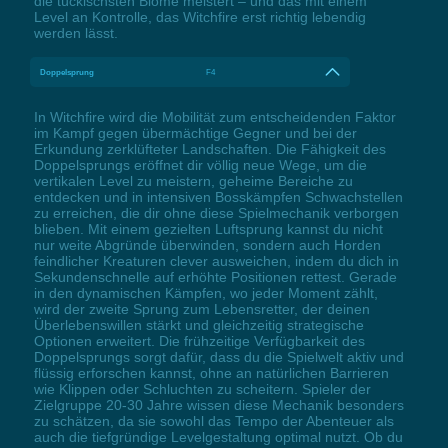
die tückischsten Biome meistert – und das mit einem
Level an Kontrolle, das Witchfire erst richtig lebendig
werden lässt.
Doppelsprung
F4
In Witchfire wird die Mobilität zum entscheidenden Faktor
im Kampf gegen übermächtige Gegner und bei der
Erkundung zerklüfteter Landschaften. Die Fähigkeit des
Doppelsprungs eröffnet dir völlig neue Wege, um die
vertikalen Level zu meistern, geheime Bereiche zu
entdecken und in intensiven Bosskämpfen Schwachstellen
zu erreichen, die dir ohne diese Spielmechanik verborgen
blieben. Mit einem gezielten Luftsprung kannst du nicht
nur weite Abgründe überwinden, sondern auch Horden
feindlicher Kreaturen clever ausweichen, indem du dich in
Sekundenschnelle auf erhöhte Positionen rettest. Gerade
in den dynamischen Kämpfen, wo jeder Moment zählt,
wird der zweite Sprung zum Lebensretter, der deinen
Überlebenswillen stärkt und gleichzeitig strategische
Optionen erweitert. Die frühzeitige Verfügbarkeit des
Doppelsprungs sorgt dafür, dass du die Spielwelt aktiv und
flüssig erforschen kannst, ohne an natürlichen Barrieren
wie Klippen oder Schluchten zu scheitern. Spieler der
Zielgruppe 20-30 Jahre wissen diese Mechanik besonders
zu schätzen, da sie sowohl das Tempo der Abenteuer als
auch die tiefgründige Levelgestaltung optimal nutzt. Ob du