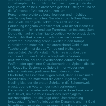
zu behaupten. Die Funktion Gold hinzufügen gibt dir die
Möglichkeit, deine Goldreserven gezielt zu steigern und so
die Werkstatt effizienter zu nutzen, um
Forschungsprojekte zu beschleunigen und mächtige
Ausrüstung freizuschalten. Gerade in den frühen Phasen
des Spiels, wenn jede Goldmünze zählt und die
Forschung langsam voranschreitet, wird dieser Boost zur
Rettung, um nicht in endlose Farmroutinen festzustecken.
Ob du dich auf eine knifflige Expedition vorbereitest, deine
Waffenbibliothek erweitern willst oder nach einem
schweren Rückschlag schnell wieder in den Kampf
zurückkehren möchtest – mit ausreichend Gold in der
Tasche bestimmst du das Tempo und bleibst top-
ausgerüstet. Die Werkstatt in Witchfire ist dabei dein
zentraler Hub, um Gold in schlagkräftige Vorteile
umzuwandeln, sei es für verbesserte Zauber, stärkere
Waffen oder optimierte Charakterattribute. Spieler, die sich
im Roguelike-System des Spiels immer wieder neu
erfinden müssen, profitieren besonders von der
Flexibilität, die Gold hinzufügen bietet, denn es minimiert
Wartezeiten und maximiert die Action. Egal ob du ein
Neuling bist, der die ersten Schritte in die Schattenwelt
wagst, oder ein Veteran, der nach verlorenen
Gegenständen wieder aufsteigen will – diese Funktion ist
dein Ticket, um die volle Power des Hexenjägers
auszuschöpfen und die Jagd ohne Unterbrechung
fortzusetzen. Witchfire lebt von der Dynamik, und mit Gold
hinzufügen bleibst du immer einen Schritt voraus, ob in