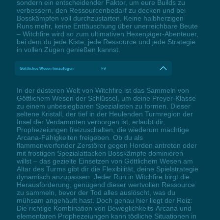
sondern ein entscheidender Faktor, um eure Builds zu
verbessern, den Ressourcenbedarf zu decken und bei
Bosskämpfen voll durchzustarten. Keine halbherzigen
Runs mehr, keine Enttäuschung über unerreichbare Beute
– Witchfire wird so zum ultimativen Hexenjäger-Abenteuer,
bei dem du jede Kiste, jede Ressource und jede Strategie
in vollen Zügen genießen kannst.
Göttliches Wesen hinzufügen
F9
In der düsteren Welt von Witchfire ist das Sammeln von
Göttlichem Wesen der Schlüssel, um deine Preyer-Klasse
zu einem unbesiegbaren Spezialisten zu formen. Dieser
seltene Kristall, der tief in der Heulenden Turmregion der
Insel der Verdammten verborgen ist, erlaubt dir,
Prophezeiungen freizuschalten, die wiederum mächtige
Arcana-Fähigkeiten freigeben. Ob du als
flammenwerfender Zerstörer gegen Horden antreten oder
mit frostigen Spezialattacken Bosskämpfe dominieren
willst – das gezielte Einsetzen von Göttlichem Wesen am
Altar des Turms gibt dir die Flexibilität, deine Spielstrategie
dynamisch anzupassen. Jeder Run in Witchfire birgt die
Herausforderung, genügend dieser wertvollen Ressource
zu sammeln, bevor der Tod alles auslöscht, was du
mühsam angehäuft hast. Doch genau hier liegt der Reiz:
Die richtige Kombination von Beweglichkeits-Arcana und
elementaren Prophezeiungen kann tödliche Situationen in