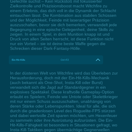
Gefechte suchst – Kein Rückstoß mit fokussierter
Zielkontrolle und Präzisionsboost macht Witchfire zu
einem Erlebnis, das dich voll in die Dynamik der Schlacht
eintauchen lässt. Die Kombination aus stabilen Schüssen
und der Möglichkeit, Feinde mit laserartiger Präzision
auszuschalten, bevor sie dich bemerken, verwandelt jede
Begegnung in eine epische Gelegenheit, deine Skills zu
zeigen. In einem Spiel, in dem Munition knapp ist und
Druck von allen Seiten herrscht, ist diese Funktion nicht
nur ein Vorteil – sie ist deine beste Waffe gegen die
Schrecken dieser Dark-Fantasy-Hölle.
Ein-Hit-Kills
Ctrl+F2
In der düsteren Welt von Witchfire wird das Überleben zur
Herausforderung, doch mit der Ein-Hit-Kills-Mechanik
(auch bekannt als One-Shot, Insta-Kill oder Burst)
verwandelt sich die Jagd auf Standardgegner in ein
explosives Spektakel. Diese kraftvolle Gameplay-Option
erlaubt es Spielern, Feinde wie Untote oder Skelettkrieger
mit nur einem Schuss auszuschalten, unabhängig von
deren Stärke oder Lebenspunkten. Ideal für alle, die sich
durch die gnadenlosen Level des Roguelite-FPS stürzen
und dabei wertvolle Zeit sparen möchten, um Hexenfeuer
zu sammeln oder ihre Ausrüstung aufzurüsten. Die Ein-
Hit-Kills-Fähigkeit ist besonders in Situationen gefragt, wo
Insta-Kill-Taktiken gegen übermächtige Gegnerwellen