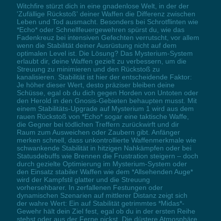
Witchfire stürzt dich in eine gnadenlose Welt, in der der
'Zufällige Rückstoß' deiner Waffen die Differenz zwischen
Leben und Tod ausmacht. Besonders bei Schrotflinten wie
*Echo* oder Schnellfeuergewehren spürst du, wie das
Fadenkreuz bei intensiven Gefechten verrutscht, vor allem
wenn die Stabilität deiner Ausrüstung nicht auf dem
optimalen Level ist. Die Lösung? Das Mysterium-System
erlaubt dir, deine Waffen gezielt zu verbessern, um die
Streuung zu minimieren und den Rückstoß zu
kanalisieren. Stabilität ist hier der entscheidende Faktor:
Je höher dieser Wert, desto präziser bleiben deine
Schüsse, egal ob du dich gegen Horden von Untoten oder
den Herold in den Gnosis-Gebieten behaupten musst. Mit
einem Stabilitäts-Upgrade auf Mysterium 1 wird aus dem
rauen Rückstoß von *Echo* sogar eine taktische Waffe,
die Gegner bei tödlichen Treffern zurückwirft und dir
Raum zum Ausweichen oder Zaubern gibt. Anfänger
merken schnell, dass unkontrollierte Waffenmerkmale wie
schwankende Stabilität in hitzigen Nahkämpfen oder bei
Statusdebuffs wie Brennen die Frustration steigern – doch
durch gezielte Optimierung im Mysterium-System oder
den Einsatz stabiler Waffen wie dem *Allsehenden Auge*
wird der Kampfstil glatter und die Streuung
vorhersehbarer. In zerfallenen Festungen oder
dynamischen Szenarien auf mittlerer Distanz zeigt sich
der wahre Wert: Ein auf Stabilität getrimmtes *Midas*-
Gewehr hält dein Ziel fest, egal ob du in der ersten Reihe
stehst oder aus der Ferne pickst. Die düstere Atmosphäre