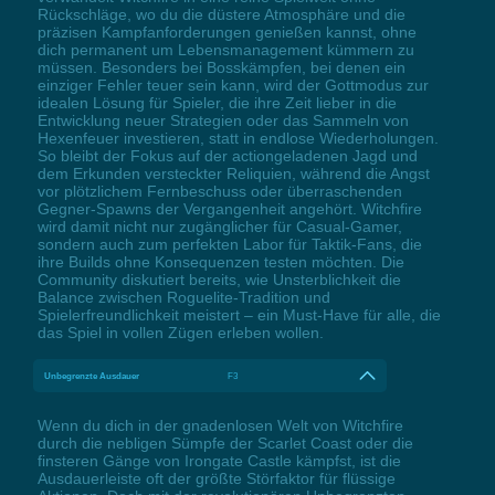
Rückschläge, wo du die düstere Atmosphäre und die
präzisen Kampfanforderungen genießen kannst, ohne
dich permanent um Lebensmanagement kümmern zu
müssen. Besonders bei Bosskämpfen, bei denen ein
einziger Fehler teuer sein kann, wird der Gottmodus zur
idealen Lösung für Spieler, die ihre Zeit lieber in die
Entwicklung neuer Strategien oder das Sammeln von
Hexenfeuer investieren, statt in endlose Wiederholungen.
So bleibt der Fokus auf der actiongeladenen Jagd und
dem Erkunden versteckter Reliquien, während die Angst
vor plötzlichem Fernbeschuss oder überraschenden
Gegner-Spawns der Vergangenheit angehört. Witchfire
wird damit nicht nur zugänglicher für Casual-Gamer,
sondern auch zum perfekten Labor für Taktik-Fans, die
ihre Builds ohne Konsequenzen testen möchten. Die
Community diskutiert bereits, wie Unsterblichkeit die
Balance zwischen Roguelite-Tradition und
Spielerfreundlichkeit meistert – ein Must-Have für alle, die
das Spiel in vollen Zügen erleben wollen.
Unbegrenzte Ausdauer
F3
Wenn du dich in der gnadenlosen Welt von Witchfire
durch die nebligen Sümpfe der Scarlet Coast oder die
finsteren Gänge von Irongate Castle kämpfst, ist die
Ausdauerleiste oft der größte Störfaktor für flüssige