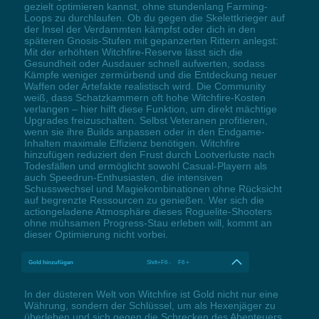
gezielt optimieren kannst, ohne stundenlang Farming-
Loops zu durchlaufen. Ob du gegen die Skelettkrieger auf
der Insel der Verdammten kämpfst oder dich in den
späteren Gnosis-Stufen mit gepanzerten Rittern anlegst:
Mit der erhöhten Witchfire-Reserve lässt sich die
Gesundheit oder Ausdauer schnell aufwerten, sodass
Kämpfe weniger zermürbend und die Entdeckung neuer
Waffen oder Artefakte realistisch wird. Die Community
weiß, dass Schatzkammern oft hohe Witchfire-Kosten
verlangen – hier hilft diese Funktion, um direkt mächtige
Upgrades freizuschalten. Selbst Veteranen profitieren,
wenn sie ihre Builds anpassen oder in den Endgame-
Inhalten maximale Effizienz benötigen. Witchfire
hinzufügen reduziert den Frust durch Lootverluste nach
Todesfällen und ermöglicht sowohl Casual-Playern als
auch Speedrun-Enthusiasten, die intensiven
Schusswechsel und Magiekombinationen ohne Rücksicht
auf begrenzte Ressourcen zu genießen. Wer sich die
actiongeladene Atmosphäre dieses Roguelite-Shooters
ohne mühsamen Progress-Stau erleben will, kommt an
dieser Optimierung nicht vorbei.
Gold hinzufügen
Shift+F6 - F6 +
In der düsteren Welt von Witchfire ist Gold nicht nur eine
Währung, sondern der Schlüssel, um als Hexenjäger zu
überleben und sich gegen die Schrecken des Abenteuers