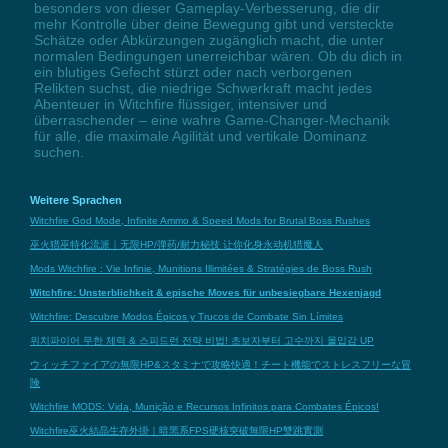
besonders von dieser Gameplay-Verbesserung, die dir
mehr Kontrolle über deine Bewegung gibt und versteckte
Schätze oder Abkürzungen zugänglich macht, die unter
normalen Bedingungen unerreichbar wären. Ob du dich in
ein blutiges Gefecht stürzt oder nach verborgenen
Relikten suchst, die niedrige Schwerkraft macht jedes
Abenteuer in Witchfire flüssiger, intensiver und
überraschender – eine wahre Game-Changer-Mechanik
für alle, die maximale Agilität und vertikale Dominanz
suchen.
Weitere Sprachen
Witchfire God Mode, Infinite Ammo & Speed Mods for Brutal Boss Rushes
巫火猎巫特化流派｜无限HP/弹药/耐力秘技 让你化身永动机猎魔人
Mods Witchfire : Vie Infinie, Munitions Illimitées & Stratégies de Boss Rush
Witchfire: Unsterblichkeit & epische Moves für unbesiegbare Hexenjagd
Witchfire: Descubre Modos Épicos y Trucos de Combate Sin Límites
위치파이어 무한 체력 & 스피드런 전략 비법! 초보자부터 고수까지 몰입감 UP
ウィッチファイアの無限HP&スタミナで攻略快適！チート機能でストレスフリーな冒
険
Witchfire MODS: Vida, Munição e Recursos Infinitos para Combates Épicos!
Witchfire巫火結晶生存外掛｜暗黑系FPS硬核突破無限HP雙跳實測