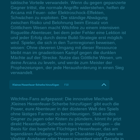
taktische Vorteile verwandeln. Wenn du gegen gepanzerte
Gegner trittst, die normale Angriffe widerstehen, helfen dir
Arcana mit Feuer- oder Elektroschock-Effekten,
Schwächen zu exploiten. Die ständige Abwägung
zwischen Risiko und Belohnung beim Einsatz von
Göttlichem Wesen macht Witchfire zu einem intensiven
Roguelite-Abenteuer, bei dem jeder Fehler eine Lektion ist
und jeder Erfolg durch deine Build-Strategie erst möglich
wird. Spieler, die sich in den Turmregionen beweisen,
wissen: Ohne cleveren Umgang mit dieser Ressource
bleibt man im gnadenlosen Kampf gegen die dunklen
Mächte auf der Strecke. Nutze das Göttliche Wesen, um
deine Arcana zu leveln, und werde zum Meister der
Prophezeiungen, der jede Herausforderung in einen Sieg
verwandelt.
Kleines Hexenfeuer-Scherbe hinzufügen
F10
Witchfire-Fans aufgepasst: Die innovative Mechanik
‚Kleines Hexenfeuer-Scherbe hinzufügen‘ gibt euch die
Power, eure Abenteuer in der düsteren Welt des Spiels
ohne lästiges Farmen zu beschleunigen. Statt endlos
Gegner zu jagen oder Kisten zu plündern, könnt ihr jetzt
direkt Hexenfeuer-Scherben ins Inventar einfügen – die
Basis für das begehrte Flüchtiges Hexenfeuer, das am
legendären Aufstiegs-Schrein in Charakter-Upgrades wie
Vitalität, Ausdauer oder Hexerei investiert wird. Gerade in