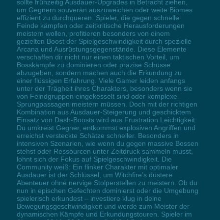
sollte frühzeitig Ausdauer-Upgrades in Betracht ziehen,
um Gegnern souverän auszuweichen oder weite Biomes
effizient zu durchqueren. Spieler, die gegen schnelle
Feinde kämpfen oder zeitkritische Herausforderungen
meistern wollen, profitieren besonders von einem
gezielten Boost der Spielgeschwindigkeit durch spezielle
Arcana und Ausrüstungsgegenstände. Diese Elemente
verschaffen dir nicht nur einen taktischen Vorteil, um
Bosskämpfe zu dominieren oder präzise Schüsse
abzugeben, sondern machen auch die Erkundung zu
einer flüssigen Erfahrung. Viele Gamer leiden anfangs
unter der Trägheit ihres Charakters, besonders wenn sie
von Feindgruppen eingekesselt sind oder komplexe
Sprungpassagen meistern müssen. Doch mit der richtigen
Kombination aus Ausdauer-Steigerung und geschicktem
Einsatz von Dash-Boosts wird aus Frustration Leichtigkeit:
Du umkreist Gegner, entkommst explosiven Angriffen und
erreichst versteckte Schätze schneller. Besonders in
intensiven Szenarien, wie wenn du gegen massive Bossen
stehst oder Ressourcen unter Zeitdruck sammeln musst,
lohnt sich der Fokus auf Spielgeschwindigkeit. Die
Community weiß: Ein flinker Charakter mit optimaler
Ausdauer ist der Schlüssel, um Witchfire’s düstere
Abenteuer ohne nervige Stolperstellen zu meistern. Ob du
nun in epischen Gefechten dominierst oder die Umgebung
spielerisch erkundest – investiere klug in deine
Bewegungsgeschwindigkeit und werde zum Meister der
dynamischen Kämpfe und Erkundungstouren. Spieler im