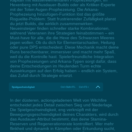
Kapitän mit wasserelementaren Prophezeiungen, im
Hexenberg mit Ausdauer-Builds oder als Kritiker-Experte
mit der Toten Augen-Prophezeiung. Die Arkana-
Prophezeiung hinzufügen-Funktion löst das größte
Roguelite-Problem: Statt frustrierender Zufälligkeit planst
du jetzt Builds, die wirklich zusammenwirken.
Neueinsteiger finden schneller starke Kombinationen,
während Veteranen ihre Strategien feinabstimmen – ein
Must-have für alle, die die Hexe des Schwarzen Meeres
jagen wollen. Ob du dich für Elementarschaden, Heilung
oder pure DPS entscheidest: Diese Mechanik macht deine
Runs berechenbarer, immersiver und macht mehr Spaß,
weil du die Kontrolle hast. Spielerfreundliche Integration
von Prophezeiungen und Arkana-Typen sorgt dafür, dass
deine Entscheidungen im Heulenden Turm echte
Auswirkungen auf den Erfolg haben – endlich ein System,
das Zufall durch Strategie ersetzt.
Spielgeschwindigkeit
Ctrl+Shift+F5 - Ctrl+F5 +
In der düsteren, actiongeladenen Welt von Witchfire
entscheidet jedes Detail zwischen Sieg und Niederlage.
Die Spielgeschwindigkeit, eng verknüpft mit der
Bewegungsgeschwindigkeit deines Charakters, wird durch
das Ausdauer-Attribut bestimmt, das deine Stamina-
Reserven und Regenerationsrate kontrolliert. Wer mehr
flinkheit und dynamik in Kämpfen oder Erkundung sucht,