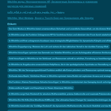
Witchfire моды: Неограниченное HP, бесконечные боеприпасы и ускорение
ресурсов для эпичных сражений
ويتشفاير: حيل ملحمية وتعديلات قوية لتجربة قتالية خالدة
Witchfire: Mod Illimitate, Boost e Trucchi Epici per Sopravvivere alle Streghe
Etikett:
Der Gott-Modus in Witchfire bietet unverwundbare Sicherheit und unendliche Gesundheit, um die düstere Wel
In Witchfire sorgt die Funktion Unbegrenzte HP für furchtlose Action und eliminiert den Frust durch wiederh
In Witchfire eröffnet unbegrenzte Ausdauer neue strategische Möglichkeiten für dynamische Kämpfe und effe
Witchfire Doppelsprung: Meistere die Luft und sichere dir den taktischen Vorteil in der dunklen Fantasy-Welt
Witchfire hinzufügen optimiert das Sammeln von Volatiles Witchfire, um am Aufstiegsaltar effizienter Attribut
Gold hinzufügen in Witchfire ist der Schlüssel, um Ressourcen schnell zu erhöhen, Forschung zu beschleunigen
In Witchfire ist Angelica eine unverzichtbare Heilpflanze, die in der apokalyptischen Apotheke zur Herstellung
Witchfire: Mit der Versorgungsschlüssel-Funktion endlich alle Kisten plündern und Ressourcen optimal mana
Entfessle deine Macht: Göttliches Wesen in Witchfire optimiert deine Builds mit explosiven Arcana und strate
Die Funktion ‚Kleines Hexenfeuer-Scherbe hinzufügen‘ in Witchfire revolutioniert das Gameplay durch soforti
Erlebe endlose Kugeln und Dauerfeuer im Hexen-Abenteuer Witchfire
In Witchfire sorgt Kein Rückstoß für absolute Waffenstabilität, präzise Zielkontrolle und maximale Präzisionsbo
Witchfire Ein-Hit-Kills (One-Shot/Insta-Kill/Burst) – Der ultimative Game-Changer für rasantes Durchdringen d
In Witchfire beschreibt der 'Zufällige Rückstoß' die dynamische Waffenkontrolle, die durch Stabilität und d