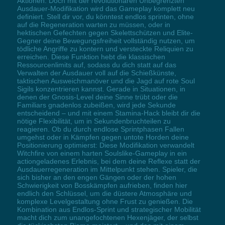
Aktionen. Doch mit der revolutionären Unbegrenzten
Ausdauer-Modifikation wird das Gameplay komplett neu
definiert. Stell dir vor, du könntest endlos sprinten, ohne
auf die Regeneration warten zu müssen, oder in
hektischen Gefechten gegen Skelettschützen und Elite-
Gegner deine Bewegungsfreiheit vollständig nutzen, um
tödliche Angriffe zu kontern und versteckte Reliquien zu
erreichen. Diese Funktion hebt die klassischen
Ressourcenlimits auf, sodass du dich statt auf das
Verwalten der Ausdauer voll auf die Schießkünste,
taktischen Ausweichmanöver und die Jagd auf rote Soul
Sigils konzentrieren kannst. Gerade in Situationen, in
denen der Gnosis-Level deine Sinne trübt oder die
Familiars gnadenlos zubeißen, wird jede Sekunde
entscheidend – und mit einem Stamina-Hack bleibt dir die
nötige Flexibilität, um in Sekundenbruchteilen zu
reagieren. Ob du durch endlose Sprintphasen Fallen
umgehst oder in Kämpfen gegen untote Horden deine
Positionierung optimierst: Diese Modifikation verwandelt
Witchfire von einem harten Soulslike-Gameplay in ein
actiongeladenes Erlebnis, bei dem deine Reflexe statt der
Ausdauerregeneration im Mittelpunkt stehen. Spieler, die
sich bisher an den engen Gängen oder der hohen
Schwierigkeit von Bosskämpfen aufrieben, finden hier
endlich den Schlüssel, um die düstere Atmosphäre und
komplexe Levelgestaltung ohne Frust zu genießen. Die
Kombination aus Endlos-Sprint und strategischer Mobilität
macht dich zum unangefochtenen Hexenjäger, der selbst