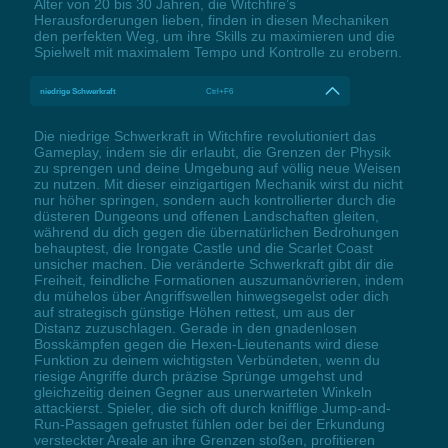
Alter von 20 bis 30 Jahren, die Witchfire’s
Herausforderungen lieben, finden in diesen Mechaniken
den perfekten Weg, um ihre Skills zu maximieren und die
Spielwelt mit maximalem Tempo und Kontrolle zu erobern.
niedrige Schwerkraft
Ctrl+F6
Die niedrige Schwerkraft in Witchfire revolutioniert das
Gameplay, indem sie dir erlaubt, die Grenzen der Physik
zu sprengen und deine Umgebung auf völlig neue Weisen
zu nutzen. Mit dieser einzigartigen Mechanik wirst du nicht
nur höher springen, sondern auch kontrollierter durch die
düsteren Dungeons und offenen Landschaften gleiten,
während du dich gegen die übernatürlichen Bedrohungen
behauptest, die Irongate Castle und die Scarlet Coast
unsicher machen. Die veränderte Schwerkraft gibt dir die
Freiheit, feindliche Formationen auszumanövrieren, indem
du mühelos über Angriffswellen hinwegsegelst oder dich
auf strategisch günstige Höhen rettest, um aus der
Distanz zuzuschlagen. Gerade in den gnadenlosen
Bosskämpfen gegen die Hexen-Lieutenants wird diese
Funktion zu deinem wichtigsten Verbündeten, wenn du
riesige Angriffe durch präzise Sprünge umgehst und
gleichzeitig deinen Gegner aus unerwarteten Winkeln
attackierst. Spieler, die sich oft durch knifflige Jump-and-
Run-Passagen gefrustet fühlen oder bei der Erkundung
versteckter Areale an ihre Grenzen stoßen, profitieren