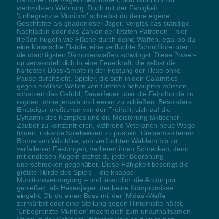
Dämonen die Regeln bestimmen, wird Munition zur
wertvollsten Währung. Doch mit der Fähigkeit
'Unbegrenzte Munition' schreibst du deine eigene
Geschichte als gnadenloser Jäger. Vergiss das ständige
Nachladen oder das Zählen der letzten Patronen – hier
fließen Kugeln wie Flüche durch deine Waffen, egal ob du
eine klassische Pistole, eine verfluchte Schrotflinte oder
die mächtigsten Dämonenwaffen schwingst. Diese Power-
up verwandelt dich in eine Feuerkraft, die selbst die
härtesten Bosskämpfe in der Festung der Hexe ohne
Pause durchzieht. Spieler, die sich in den Calamities
gegen endlose Wellen von Untoten behaupten müssen,
schätzen das Gefühl, Dauerfeuer über die Feindhorde zu
regnen, ohne jemals ins Leeren zu schießen. Besonders
Einsteiger profitieren von der Freiheit, sich auf die
Dynamik des Kampfes und die Meisterung taktischer
Zauber zu konzentrieren, während Veteranen neue Wege
finden, riskante Spielweisen zu pushen. Die semi-offenen
Biome von Witchfire, von verfluchten Wäldern bis zu
verfallenen Festungen, verlieren ihren Schrecken, denn
mit endlosen Kugeln stehst du jeder Bedrohung
unerschrocken gegenüber. Diese Fähigkeit beseitigt die
größte Hürde des Spiels – die knappe
Munitionsversorgung – und lässt dich die Action pur
genießen, als Hexenjäger, der keine Kompromisse
eingeht. Ob du einen Boss mit der 'Midas'-Waffe
zermürbst oder eine Stellung gegen Hinterhalte hältst,
'Unbegrenzte Munition' macht dich zum unaufhaltsamen