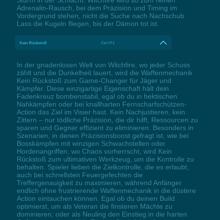
Sturm in der Schlacht. Witchfire wird so zum reinen
Adrenalin-Rausch, bei dem Präzision und Timing im
Vordergrund stehen, nicht die Suche nach Nachschub.
Lass die Kugeln fliegen, bis der Dämon tot ist.
Kein Rückstoß
Ctrl+F1
In der gnadenlosen Welt von Witchfire, wo jeder Schuss
zählt und die Dunkelheit lauert, wird die Waffenmechanik
Kein Rückstoß zum Game-Changer für Jäger und
Kämpfer. Diese einzigartige Eigenschaft hält dein
Fadenkreuz bombenstabil, egal ob du in hektischen
Nahkämpfen oder bei knallharten Fernscharfschützen-
Action das Ziel im Visier hast. Kein Nachjustieren, kein
Zittern – nur tödliche Präzision, die dir hilft, Ressourcen zu
sparen und Gegner effizient zu eliminieren. Besonders in
Szenarien, in denen Präzisionsboost gefragt ist, wie bei
Bosskämpfen mit winzigen Schwachstellen oder
Hordenangriffen, wo Chaos vorherrscht, wird Kein
Rückstoß zum ultimativen Werkzeug, um die Kontrolle zu
behalten. Spieler lieben die Zielkontrolle, die es erlaubt,
auch bei schnellsten Feuergefechten die
Treffergenauigkeit zu maximieren, während Anfänger
endlich ohne frustrierende Waffenmechanik in die düstere
Action eintauchen können. Egal ob du deinen Build
optimierst, um als Veteran die finsteren Mächte zu
dominieren, oder als Neuling den Einstieg in die harten