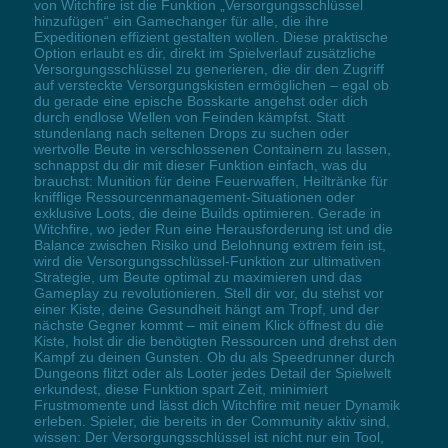
von Witchfire ist die Funktion „Versorgungsschlüssel
hinzufügen“ ein Gamechanger für alle, die ihre
Expeditionen effizient gestalten wollen. Diese praktische
Option erlaubt es dir, direkt im Spielverlauf zusätzliche
Versorgungsschlüssel zu generieren, die dir den Zugriff
auf versteckte Versorgungskisten ermöglichen – egal ob
du gerade eine epische Bosskarte angehst oder dich
durch endlose Wellen von Feinden kämpfst. Statt
stundenlang nach seltenen Drops zu suchen oder
wertvolle Beute in verschlossenen Containern zu lassen,
schnappst du dir mit dieser Funktion einfach, was du
brauchst: Munition für deine Feuerwaffen, Heiltränke für
knifflige Ressourcenmanagement-Situationen oder
exklusive Loots, die deine Builds optimieren. Gerade in
Witchfire, wo jeder Run eine Herausforderung ist und die
Balance zwischen Risiko und Belohnung extrem fein ist,
wird die Versorgungsschlüssel-Funktion zur ultimativen
Strategie, um Beute optimal zu maximieren und das
Gameplay zu revolutionieren. Stell dir vor, du stehst vor
einer Kiste, deine Gesundheit hängt am Tropf, und der
nächste Gegner kommt – mit einem Klick öffnest du die
Kiste, holst dir die benötigten Ressourcen und drehst den
Kampf zu deinen Gunsten. Ob du als Speedrunner durch
Dungeons flitzt oder als Looter jedes Detail der Spielwelt
erkundest, diese Funktion spart Zeit, minimiert
Frustmomente und lässt dich Witchfire mit neuer Dynamik
erleben. Spieler, die bereits in der Community aktiv sind,
wissen: Der Versorgungsschlüssel ist nicht nur ein Tool,