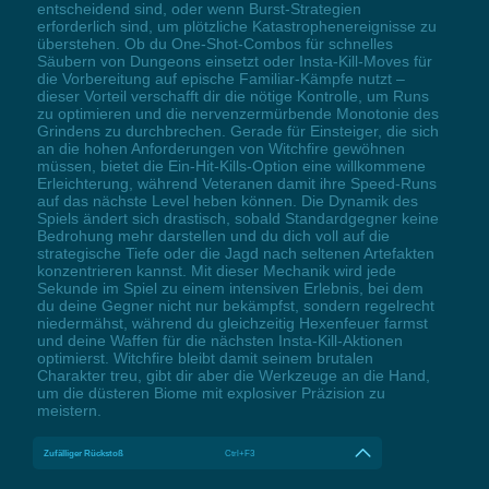
entscheidend sind, oder wenn Burst-Strategien
erforderlich sind, um plötzliche Katastrophenereignisse zu
überstehen. Ob du One-Shot-Combos für schnelles
Säubern von Dungeons einsetzt oder Insta-Kill-Moves für
die Vorbereitung auf epische Familiar-Kämpfe nutzt –
dieser Vorteil verschafft dir die nötige Kontrolle, um Runs
zu optimieren und die nervenzermürbende Monotonie des
Grindens zu durchbrechen. Gerade für Einsteiger, die sich
an die hohen Anforderungen von Witchfire gewöhnen
müssen, bietet die Ein-Hit-Kills-Option eine willkommene
Erleichterung, während Veteranen damit ihre Speed-Runs
auf das nächste Level heben können. Die Dynamik des
Spiels ändert sich drastisch, sobald Standardgegner keine
Bedrohung mehr darstellen und du dich voll auf die
strategische Tiefe oder die Jagd nach seltenen Artefakten
konzentrieren kannst. Mit dieser Mechanik wird jede
Sekunde im Spiel zu einem intensiven Erlebnis, bei dem
du deine Gegner nicht nur bekämpfst, sondern regelrecht
niedermähst, während du gleichzeitig Hexenfeuer farmst
und deine Waffen für die nächsten Insta-Kill-Aktionen
optimierst. Witchfire bleibt damit seinem brutalen
Charakter treu, gibt dir aber die Werkzeuge an die Hand,
um die düsteren Biome mit explosiver Präzision zu
meistern.
Zufälliger Rückstoß
Ctrl+F3