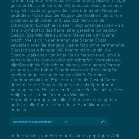
farmen. Experten der Witchfire-Community wissen: Ein gut
getimter Heiltrank kann den Unterschied zwischen einem
Sieg mit Headshot gegen die Hexe und einem Neustart
bedeuten. Nutze also die Rogue-Lite-Taktiken, die dir die
Spielmechanik bietet, und lass dich nicht von der
scheinbaren Einfachheit dieser Heilpflanze täuschen – sie
ist ein Symbol für das harte, aber gerechte Gameplay-
Design, das Witchfire zu einem Meilenstein im Genre
macht. Wer sich in den Arenen der Scarlet Coast
beweisen oder die Irongate Castle-Map ohne permanente
Rückschläge erkunden will, kommt nicht umhin, die
Spawn-Loaktionen von Angelica zu memorieren, um die
Vorteile der Heiltränke voll auszuschöpfen. Vermeide es,
blindlings in die Schlacht zu ziehen, ohne genug Vorräte
zu haben – die hohen Schadenswerte in Bosskämpfen
machen Angelica zur ultimativen Waffe für deine
Überlebenstaktiken. Egal ob du dich als Casual-Gamer
durch die erste Region kämpfst oder als Speedrunner
nach optimalen Ressourcen für deine Builds suchst: Diese
Heilpflanze ist dein Ticket, um Witchfires
Herausforderungen mit voller Lebensleiste anzugehen
und die volle Kontrolle über deine Expeditionen zu
behalten.
Versorgungsschlüssel hinzufügen
F8
In der dunklen, von Hexen und Untoten geprägten Welt