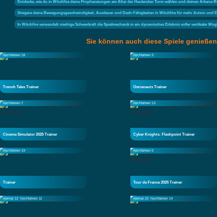
Entdecke, wie du in Witchfire deine Prophezeiungen am Altar der Heulenden Turm wählen und deinen Arkana-Bu
Steigere deine Bewegungsgeschwindigkeit, Ausdauer und Dash-Fähigkeiten in Witchfire für mehr Action und E
In Witchfire verwandelt niedrige Schwerkraft die Spielmechanik in ein dynamisches Erlebnis voller vertikaler Mögl
Sie können auch diese Spiele genießen
hochfahren 18
hochfahren 3
Trench Tales Trainer
Ostranauts Trainer
hochfahren 7
hochfahren 13
Cinema Simulator 2025 Trainer
Cyber Knights: Flashpoint Trainer
hochfahren 19
hochfahren 5
Trainer
Tour de France 2025 Trainer
normal 12
hochfahren 11
normal 22
hochfahren 14