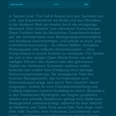
Kein Gewicht
NUM +
In Tainted Grail: The Fall of Avalon wird das Sammeln von
Loot, das Experimentieren mit Builds und das Überleben
in der düsteren Welt von Avalon durch die einzigartige
Mechanik 'Kein Gewicht' zum ultimativen Gamechanger.
Diese Funktion hebt die klassischen Gewichtsschranken
auf, die normalerweise eure Bewegungsgeschwindigkeit
und Ausdauer beeinträchtigen, und erlaubt es euch, jede
erdenkliche Ausrüstung – ob seltene Waffen, komplexe
Rüstungssets oder kritische Alchemiezutaten – ohne
Kompromisse in eurem Inventar zu verstauen. Für Spieler,
die sich in den riesigen Open-World-Zonen wie den
nebligen Hörnern des Südens oder den gefrorenen
Gipfeln der Verlorenen Schwerter verlieren wollen,
bedeutet das endlich freie Entfaltung ohne ständige
Ressourcenpriorisierung. Die strategische Tiefe des
Inventar-Managements, das normalerweise eure
Entscheidungen prägt, wird durch 'Kein Gewicht' clever
umgangen, sodass ihr eure Charakterentwicklung und
Crafting-Optionen maximal flexibilisieren könnt. Besonders
in den chaotischen Wyrdnights, wo Gegner gnadenlos
werden und schnelle Reaktionen gefragt sind, bleibt eure
Beweglichkeit unbeeinträchtigt, während ihr eine Vielzahl
an Heilitems und Taktik-Tools parat habt. Kein Ärger mehr
über volle Taschen, kein mühsames Zurückkehren zum
Lager – stattdessen pure Immersion in epische Quests,