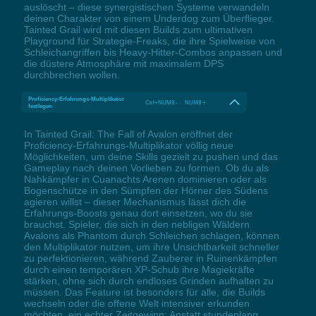
auslöscht – diese synergistischen Systeme verwandeln
deinen Charakter von einem Underdog zum Überflieger.
Tainted Grail wird mit diesen Builds zum ultimativen
Playground für Strategie-Freaks, die ihre Spielweise von
Schleichangriffen bis Heavy-Hitter-Combos anpassen und
die düstere Atmosphäre mit maximalem DPS
durchbrechen wollen.
Proficiency-Erfahrungs-Multiplikator
Ctrl+NUM8 - NUM8 +
festlegen
In Tainted Grail: The Fall of Avalon eröffnet der
Proficiency-Erfahrungs-Multiplikator völlig neue
Möglichkeiten, um deine Skills gezielt zu pushen und das
Gameplay nach deinen Vorlieben zu formen. Ob du als
Nahkämpfer in Cuanachts Arenen dominieren oder als
Bogenschütze in den Sümpfen der Hörner des Südens
agieren willst – dieser Mechanismus lässt dich die
Erfahrungs-Boosts genau dort einsetzen, wo du sie
brauchst. Spieler, die sich in den nebligen Wäldern
Avalons als Phantom durch Schleichen schlagen, können
den Multiplikator nutzen, um ihre Unsichtbarkeit schneller
zu perfektionieren, während Zauberer in Ruinenkämpfen
durch einen temporären XP-Schub ihre Magiekräfte
stärken, ohne sich durch endloses Grinden aufhalten zu
müssen. Das Feature ist besonders für alle, die Builds
wechseln oder die offene Welt intensiver erkunden
möchten, ein echter Zeitgewinn: Anstatt stundenlang