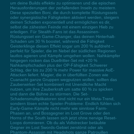
um deine Builds effektiv zu optimieren und die epischen
Herausforderungen der zerfallenden Inseln zu meistern.
Diese speziellen Boni, die durch komplette Rüstungssets
oder synergistische Fähigkeiten aktiviert werden, steigern
deinen Schaden exponentiell und ermöglichen es dir,
selbst die zähesten Feinde mit einem einzigen Hieb zu
erledigen. Für Stealth-Fans ist das Assassinen-
Rüstungsset ein Game-Changer, das deinen Hinterhalt-
Schaden um 30 % boostet, während die Fähigkeit
Geisterklinge diesen Effekt sogar um 200 % aufdreht –
perfekt für Spieler, die im Nebel der südlichen Regionen
lautlos agieren und Kämpfe umgehen wollen. Nahkämpfer
hingegen rocken das Duellritter-Set mit +20 %
Nahkampfschaden plus der OP-Fähigkeit Schwerer
Schlag, der bis zu 200 % mehr Power für massive AoE-
Attacken liefert. Magier, die in überfüllten Zonen wie
Cuanacht ganze Gruppen wegputzen wollen, sollten das
Zauberwirker-Set kombiniert mit Unendliche Macht
nutzen, um ihre Zauberkraft um satte 60 % zu spicken
und dann die Bühne zu stürmen. Die Set-
Schadensmultiplikatoren sind nicht nur ein Meta-Trend,
sondern lösen echte Spieler-Probleme: Endlich fühlen sich
Early-Game-Kämpfe nicht mehr wie sinnlose Farm-
Phasen an, und Bossgegner im Lost Grove oder den
Horns of the South lassen sich jetzt ohne nervige Reset-
Loops dominieren. Ob du als Vollstrecker betäubte
Gegner im Lost Swords-Gebiet zerstörst oder als
Phantom-Assassin mit Headshots ganze Patrouillen