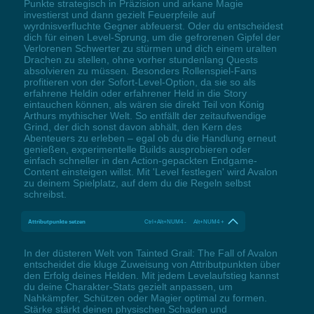
Punkte strategisch in Präzision und arkane Magie
investierst und dann gezielt Feuerpfeile auf
wyrdnisverfluchte Gegner abfeuerst. Oder du entscheidest
dich für einen Level-Sprung, um die gefrorenen Gipfel der
Verlorenen Schwerter zu stürmen und dich einem uralten
Drachen zu stellen, ohne vorher stundenlang Quests
absolvieren zu müssen. Besonders Rollenspiel-Fans
profitieren von der Sofort-Level-Option, da sie so als
erfahrene Heldin oder erfahrener Held in die Story
eintauchen können, als wären sie direkt Teil von König
Arthurs mythischer Welt. So entfällt der zeitaufwendige
Grind, der dich sonst davon abhält, den Kern des
Abenteuers zu erleben – egal ob du die Handlung erneut
genießen, experimentelle Builds ausprobieren oder
einfach schneller in den Action-gepackten Endgame-
Content einsteigen willst. Mit 'Level festlegen' wird Avalon
zu deinem Spielplatz, auf dem du die Regeln selbst
schreibst.
Attributpunkte setzen
Ctrl+Alt+NUM4 - Alt+NUM4 +
In der düsteren Welt von Tainted Grail: The Fall of Avalon
entscheidet die kluge Zuweisung von Attributpunkten über
den Erfolg deines Helden. Mit jedem Levelaufstieg kannst
du deine Charakter-Stats gezielt anpassen, um
Nahkämpfer, Schützen oder Magier optimal zu formen.
Stärke stärkt deinen physischen Schaden und