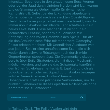
Intensität. Besonders in den gnadenlosen Boss-Arenen
oder bei der Jagd durch Untoten-Horden wird klar, warum
Endlos-Stamina als Geheimwaffe für dynamische
Kampfstile gilt. Selbst bei der Erkundung abgelegener
Ruinen oder der Jagd nach versteckten Quest-Objekten
bleibt deine Bewegungsfreiheit uneingeschränkt, was die
Immersion in Avalons zerfallende Landschaften auf ein
neues Level hebt. Diese Mechanik ist nicht nur ein
technisches Feature, sondern ein Schlüssel zur
Entfesselung des vollen Potenzials des Spiels – für alle,
die das Arthurianische Erbe mit modernem Gameplay-
Fokus erleben möchten. Mit Unendlicher Ausdauer wird
aus jedem Spieler eine unaufhaltsame Kraft, die sich
weder durch schwere Rüstungen noch durch wilde
Gegnerhorden stoppen lässt. Die Community diskutiert
bereits über Build-Strategien, die mit dieser Mechanik
möglich werden, und wie sie das Schwierigkeitsgefühl in
den frühen Spielphasen entschärft. Egal ob du dich als
Solo-Abenteurer oder mit Squad durch Avalon bewegen
willst – Dauer-Ausdauer, Endlos-Stamina und
Unbegrenzte Kraft sind jetzt deine Verbündeten, um die
dunklen Geheimnisse dieses epischen Rollenspiels ohne
Kompromisse zu entdecken.
Unendliches Mana
NUM3
In Tainted Grail: The Fall of Avalon wird dein