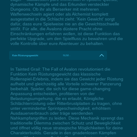
dynamische Kämpfe und das Erkunden versteckter
Dungeons. Ob ihr als Berserker mit mehreren
Waffenwechseln agiert oder als Alchemist komplett
ausgestattet in die Schlacht zieht: 'Kein Gewicht' sorgt
dafür, dass eure Spielweise nie an die Gewichtsschwelle
stößt. Für alle, die Avalons düstere Pracht ohne
Einschränkungen erfahren wollen, ist diese Funktion das
perfekte Upgrade, um den Spielfluss zu bewahren und die
volle Kontrolle über eure Abenteuer zu behalten.
Kein Rüstungsgewicht
NUM -
In Tainted Grail: The Fall of Avalon revolutioniert die
Funktion Kein Rüstungsgewicht das klassische
Rollenspiel-Erlebnis, indem sie das Gewicht jeder Rüstung
aufhebt und gleichzeitig alle Vorteile schwerer Panzerung
beibehält. Spieler, die sich für diese game-changing
Anpassung entscheiden, profitieren von der
Belastungsumgehung, die es erlaubt, Königliche
Schlächterrüstung oder Ritterbrustplatten zu tragen, ohne
unter verminderter Sprintgeschwindigkeit, erhöhtem
Ausdauerverbrauch oder träge werdenden
Nahkampfangriffen zu leiden. Diese Mechanik sprengt das
traditionelle Dilemma zwischen Schutz und Beweglichkeit
und öffnet völlig neue strategische Möglichkeiten für deine
Charakterbuilds. Gerade in den gnadenlosen Kämpfen