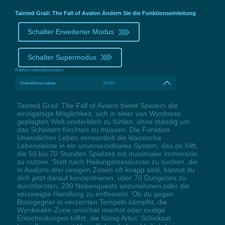
Tainted Grail: The Fall of Avalon Ändern Sie die Funktionseinleitung
Schalter Erweiterter Modus
Schalter Supermodus
Plattform unterstützen:
steam
Unendliches Leben
NUM1
Tainted Grail: The Fall of Avalon bietet Spielern die
einzigartige Möglichkeit, sich in einer von Wyrdness
geplagten Welt unsterblich zu fühlen, ohne ständig um
das Scheitern fürchten zu müssen. Die Funktion
Unendliches Leben verwandelt die klassische
Lebensleiste in ein unverwundbares System, das dir hilft,
die 50 bis 70 Stunden Spielzeit mit maximaler Immersion
zu nutzen. Statt nach Heilungsressourcen zu suchen, die
in Avalons drei riesigen Zonen oft knapp sind, kannst du
dich jetzt darauf konzentrieren, über 70 Dungeons zu
durchforsten, 200 Nebenquests anzunehmen oder die
verzweigte Handlung zu entfesseln. Ob du gegen
Bossgegner in verzerrten Tempeln kämpfst, die
Wyrdrealm-Zone unsicher machst oder mutige
Entscheidungen triffst, die König Artus’ Schicksal