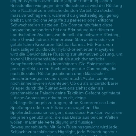
gegen Wyrdness-verfluchte Gegner oder in epischen
Bossduellen wie gegen den Blutscheusal wird die Rüstung
ohne Nachteil zum entscheidenden Vorteil: Du steckst
massive Schläge ein, während du gleichzeitig agil genug
bleibst, um tödliche Angriffe zu parieren oder kritische
Schwachstellen zu zielen. Die Community feiert diese
Innovation besonders bei der Erkundung der düsteren
Landschaften Avalons, wo du selbst in schwerer Rüstung
ohne Gewichtsdruck Hindernisse überwinden oder vor
gefährlichen Kreaturen flüchten kannst. Für Fans von
Tanklastigen Builds oder hybrid-orientierten Playstyles
wird die Gewichtslose Rüstung zur ultimativen Lösung, um
sowohl Überlebensfähigkeit als auch dynamische
Kampfmechaniken zu kombinieren. Die Spielmechanik
passt perfekt zu den Suchanfragen der Community, die
nach flexiblen Rüstungsoptionen ohne klassische
Einschränkungen suchen, und macht Avalon zu einem
noch immersiveren Abenteuer. Ob du als unzerstörbarer
Krieger durch die Ruinen Avalons ziehst oder als
geschmeidiger Paladin deine Taktik im Gefecht optimierst
– diese Anpassung erlaubt es dir, deine
Lieblingsrüstungen zu tragen, ohne Kompromisse beim
Spieltempo oder der Effizienz einzugehen. Die
Spielerdiskussionen zeigen, dass diese Funktion vor allem
bei jenen genutzt wird, die das Beste aus beiden Welten
wollen: maximale Verteidigung und flüssige
Bewegungsabläufe. Mit Kein Rüstungsgewicht wird jede
Schlacht zum taktischen Highlight, jede Erkundungstour