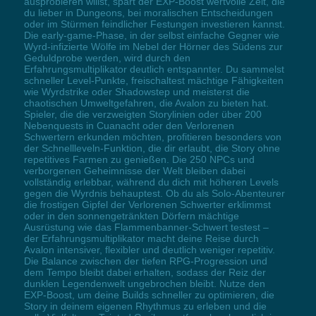
ausprobieren willst, spart der EXP-Boost wertvolle Zeit, die
du lieber in Dungeons, bei moralischen Entscheidungen
oder im Stürmen feindlicher Festungen investieren kannst.
Die early-game-Phase, in der selbst einfache Gegner wie
Wyrd-infizierte Wölfe im Nebel der Hörner des Südens zur
Geduldprobe werden, wird durch den
Erfahrungsmultiplikator deutlich entspannter. Du sammelst
schneller Level-Punkte, freischaltest mächtige Fähigkeiten
wie Wyrdstrike oder Shadowstep und meisterst die
chaotischen Umweltgefahren, die Avalon zu bieten hat.
Spieler, die die verzweigten Storylinien oder über 200
Nebenquests in Cuanacht oder den Verlorenen
Schwertern erkunden möchten, profitieren besonders von
der Schnellleveln-Funktion, die dir erlaubt, die Story ohne
repetitives Farmen zu genießen. Die 250 NPCs und
verborgenen Geheimnisse der Welt bleiben dabei
vollständig erlebbar, während du dich mit höheren Levels
gegen die Wyrdnis behauptest. Ob du als Solo-Abenteurer
die frostigen Gipfel der Verlorenen Schwerter erklimmst
oder in den sonnengetränkten Dörfern mächtige
Ausrüstung wie das Flammenbanner-Schwert testest –
der Erfahrungsmultiplikator macht deine Reise durch
Avalon intensiver, flexibler und deutlich weniger repetitiv.
Die Balance zwischen der tiefen RPG-Progression und
dem Tempo bleibt dabei erhalten, sodass der Reiz der
dunklen Legendenwelt ungebrochen bleibt. Nutze den
EXP-Boost, um deine Builds schneller zu optimieren, die
Story in deinem eigenen Rhythmus zu erleben und die