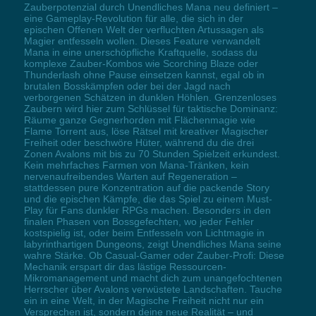
Zauberpotenzial durch Unendliches Mana neu definiert –
eine Gameplay-Revolution für alle, die sich in der
epischen Offenen Welt der verfluchten Artussagen als
Magier entfesseln wollen. Dieses Feature verwandelt
Mana in eine unerschöpfliche Kraftquelle, sodass du
komplexe Zauber-Kombos wie Scorching Blaze oder
Thunderlash ohne Pause einsetzen kannst, egal ob in
brutalen Bosskämpfen oder bei der Jagd nach
verborgenen Schätzen in dunklen Höhlen. Grenzenloses
Zaubern wird hier zum Schlüssel für taktische Dominanz:
Räume ganze Gegnerhorden mit Flächenmagie wie
Flame Torrent aus, löse Rätsel mit kreativer Magischer
Freiheit oder beschwöre Hüter, während du die drei
Zonen Avalons mit bis zu 70 Stunden Spielzeit erkundest.
Kein mehrfaches Farmen von Mana-Tränken, kein
nervenaufreibendes Warten auf Regeneration –
stattdessen pure Konzentration auf die packende Story
und die epischen Kämpfe, die das Spiel zu einem Must-
Play für Fans dunkler RPGs machen. Besonders in den
finalen Phasen von Bossgefechten, wo jeder Fehler
kostspielig ist, oder beim Entfesseln von Lichtmagie in
labyrinthartigen Dungeons, zeigt Unendliches Mana seine
wahre Stärke. Ob Casual-Gamer oder Zauber-Profi: Diese
Mechanik erspart dir das lästige Ressourcen-
Mikromanagement und macht dich zum unangefochtenen
Herrscher über Avalons verwüstete Landschaften. Tauche
ein in eine Welt, in der Magische Freiheit nicht nur ein
Versprechen ist, sondern deine neue Realität – und