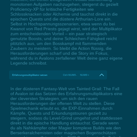
monotonen Aufgaben nachzugehen, steigerst du gezielt
Proficiency-XP für kritische Fertigkeiten wie
Schlossknacken oder Alchemie und tauchst direkt in die
epischen Quests und die düstere Arthurian-Lore ein.
Selbst in Hochspannungsszenarien, etwa wenn du bei
Kwanot von Red Priests gejagt wirst, wird der Multiplikator
zum entscheidenden Vorteil – ein paar strategisch
genutzte Boosts, und deine Schleichen-Fähigkeit reicht
plötzlich aus, um den Bosskampf mit flammenden
Zaubern zu meistern. So bleibt die Action flüssig, die
Herausforderungen scharf und die Story im Fokus,
während du in Avalons zerfallener Welt deine ganz eigene
Legende schreibst.
Erfahrungsmultiplikator setzen
Ctrl+NUM9 - NUM9 +
In der düsteren Fantasy-Welt von Tainted Grail: The Fall
of Avalon ist das Setzen des Erfahrungsmultiplikators eine
der cleversten Strategien, um sich den rauen
Herausforderungen der offenen Welt zu stellen. Diese
Spielmechanik erlaubt es, die EXP-Einnahmen durch
Kämpfe, Quests und Erkundungstouren gezielt zu
steigern, sodass du Level-Grind umgehst und stattdessen
direkt in die epische Handlung eintauchst. Gerade wenn
du als Nahkämpfer oder Magier komplexe Builds wie den
Berserkeralchemisten oder magischen Bogenschützen