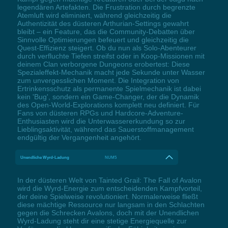
legendären Artefakten. Die Frustration durch begrenzte
Atemluft wird eliminiert, während gleichzeitig die
Authentizität des düsteren Arthurian-Settings gewahrt
bleibt – ein Feature, das die Community-Debatten über
Sinnvolle Optimierungen befeuert und gleichzeitig die
Quest-Effizienz steigert. Ob du nun als Solo-Abenteurer
durch verfluchte Tiefen streifst oder in Koop-Missionen mit
deinem Clan verborgene Dungeons erobertest: Diese
Spezialeffekt-Mechanik macht jede Sekunde unter Wasser
zum unvergesslichen Moment. Die Integration von
Ertrinkensschutz als permanente Spielmechanik ist dabei
kein 'Bug', sondern ein Game-Changer, der die Dynamik
des Open-World-Explorations komplett neu definiert. Für
Fans von düsteren RPGs und Hardcore-Adventure-
Enthusiasten wird die Unterwassererkundung so zur
Lieblingsaktivität, während das Sauerstoffmanagement
endgültig der Vergangenheit angehört.
Unendliche Wyrd-Ladung
NUM5
In der düsteren Welt von Tainted Grail: The Fall of Avalon
wird die Wyrd-Energie zum entscheidenden Kampfvorteil,
der deine Spielweise revolutioniert. Normalerweise fließt
diese mächtige Ressource nur langsam in den Schlachten
gegen die Schrecken Avalons, doch mit der Unendlichen
Wyrd-Ladung steht dir eine stetige Energiequelle zur