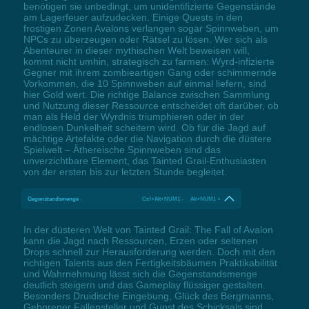
benötigen sie unbedingt, um unidentifizierte Gegenstände
am Lagerfeuer aufzudecken. Einige Quests in den
frostigen Zonen Avalons verlangen sogar Spinnweben, um
NPCs zu überzeugen oder Rätsel zu lösen. Wer sich als
Abenteurer in dieser mythischen Welt beweisen will,
kommt nicht umhin, strategisch zu farmen: Wyrd-infizierte
Gegner mit ihrem zombieartigen Gang oder schimmernde
Vorkommen, die 10 Spinnweben auf einmal liefern, sind
hier Gold wert. Die richtige Balance zwischen Sammlung
und Nutzung dieser Ressource entscheidet oft darüber, ob
man als Held der Wyrdnis triumphieren oder in der
endlosen Dunkelheit scheitern wird. Ob für die Jagd auf
mächtige Artefakte oder die Navigation durch die düstere
Spielwelt – Äthereische Spinnweben sind das
unverzichtbare Element, das Tainted Grail-Enthusiasten
von der ersten bis zur letzten Stunde begleitet.
Gegenstandsmenge
Ctrl+Alt+NUM1 - Alt+NUM1 +
In der düsteren Welt von Tainted Grail: The Fall of Avalon
kann die Jagd nach Ressourcen, Erzen oder seltenen
Drops schnell zur Herausforderung werden. Doch mit den
richtigen Talents aus den Fertigkeitsbäumen Praktikabilität
und Wahrnehmung lässt sich die Gegenstandsmenge
deutlich steigern und das Gameplay flüssiger gestalten.
Besonders Druidische Eingebung, Glück des Bergmanns,
Geborener Fallensteller und Gunst des Schicksals sind