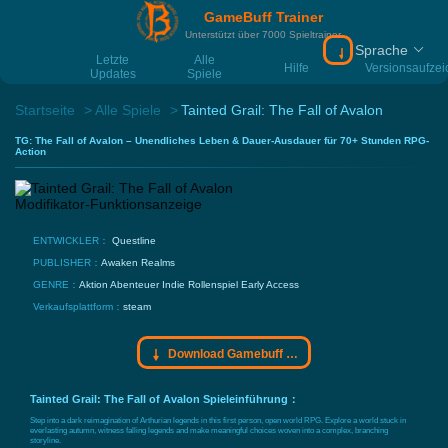
GameBuff Trainer
Unterstützt über 7000 Spieltrainer
Sprache
Download Gamebu
Letzte
Alle
Hilfe
Versionsaufze
Updates
Spiele
Startseite
Alle Spiele
Tainted Grail: The Fall of Avalon
TG: The Fall of Avalon – Unendliches Leben & Dauer-Ausdauer für 70+ Stunden RPG-
Action
ENTWICKLER：
Questline
PUBLISHER：
Awaken Realms
GENRE：
Aktion
Abenteuer
Indie
Rollenspiel
Early Access
Verkaufsplattform：
steam
Download Gamebuff Trainer
Tainted Grail: The Fall of Avalon Spieleinführung：
Step into a dark reimagination of Arthurian legends in this first person, open world RPG. Explore a world stuck in
everlasting autumn, witness falling legends and make meaningful choices woven into a complex, branching
storyline.