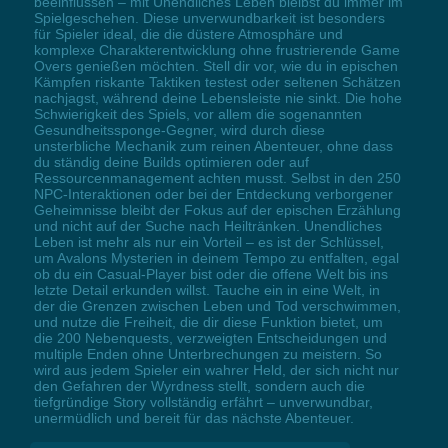
beeinflussen – mit Unendliches Leben bleibst du immer im
Spielgeschehen. Diese unverwundbarkeit ist besonders
für Spieler ideal, die die düstere Atmosphäre und
komplexe Charakterentwicklung ohne frustrierende Game
Overs genießen möchten. Stell dir vor, wie du in epischen
Kämpfen riskante Taktiken testest oder seltenen Schätzen
nachjagst, während deine Lebensleiste nie sinkt. Die hohe
Schwierigkeit des Spiels, vor allem die sogenannten
Gesundheitssponge-Gegner, wird durch diese
unsterbliche Mechanik zum reinen Abenteuer, ohne dass
du ständig deine Builds optimieren oder auf
Ressourcenmanagement achten musst. Selbst in den 250
NPC-Interaktionen oder bei der Entdeckung verborgener
Geheimnisse bleibt der Fokus auf der epischen Erzählung
und nicht auf der Suche nach Heiltränken. Unendliches
Leben ist mehr als nur ein Vorteil – es ist der Schlüssel,
um Avalons Mysterien in deinem Tempo zu entfalten, egal
ob du ein Casual-Player bist oder die offene Welt bis ins
letzte Detail erkunden willst. Tauche ein in eine Welt, in
der die Grenzen zwischen Leben und Tod verschwimmen,
und nutze die Freiheit, die dir diese Funktion bietet, um
die 200 Nebenquests, verzweigten Entscheidungen und
multiple Enden ohne Unterbrechungen zu meistern. So
wird aus jedem Spieler ein wahrer Held, der sich nicht nur
den Gefahren der Wyrdness stellt, sondern auch die
tiefgründige Story vollständig erfährt – unverwundbar,
unermüdlich und bereit für das nächste Abenteuer.