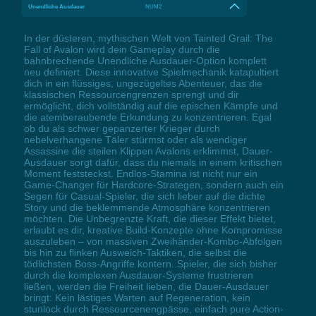
Unendliche Ausdauer
NUM2
In der düsteren, mythischen Welt von Tainted Grail: The
Fall of Avalon wird dein Gameplay durch die
bahnbrechende Unendliche Ausdauer-Option komplett
neu definiert. Diese innovative Spielmechanik katapultiert
dich in ein flüssiges, ungezügeltes Abenteuer, das die
klassischen Ressourcengrenzen sprengt und dir
ermöglicht, dich vollständig auf die epischen Kämpfe und
die atemberaubende Erkundung zu konzentrieren. Egal
ob du als schwer gepanzerter Krieger durch
nebelverhangene Täler stürmst oder als wendiger
Assassine die steilen Klippen Avalons erklimmst, Dauer-
Ausdauer sorgt dafür, dass du niemals in einem kritischen
Moment feststeckst. Endlos-Stamina ist nicht nur ein
Game-Changer für Hardcore-Strategen, sondern auch ein
Segen für Casual-Spieler, die sich lieber auf die dichte
Story und die beklemmende Atmosphäre konzentrieren
möchten. Die Unbegrenzte Kraft, die dieser Effekt bietet,
erlaubt es dir, kreative Build-Konzepte ohne Kompromisse
auszuleben – von massiven Zweihänder-Kombo-Abfolgen
bis hin zu flinken Ausweich-Taktiken, die selbst die
tödlichsten Boss-Angriffe kontern. Spieler, die sich bisher
durch die komplexen Ausdauer-Systeme frustrieren
ließen, werden die Freiheit lieben, die Dauer-Ausdauer
bringt: Kein lästiges Warten auf Regeneration, kein
stunlock durch Ressourcenengpässe, einfach pure Action-