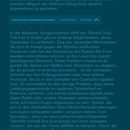
und den Alltag in der Welt von König Artus deutlich
angenehmer zu gestalten.
Level des zuletzt überflogenen Elements
Ctrl+Alt+NUM2 - Alt+NUM2 +
In der düsteren, loregetriebenen Welt von Tainted Grail:
The Fall of Avalon gibt es endlose Möglichkeiten, deine
Spielweise zu verfeinern. Eine der cleversten Mechaniken,
die dich im Kampf gegen die Wyrdnis-verfluchten
Kreaturen oder bei der Erkundung der Ruinen der Fore-
dwellers unterstützen können, ist das Level des zuletzt
überflogenen Elements. Diese Funktion erlaubt es dir,
gezielt die Stärke von Waffen oder Rüstungen zu steigern,
die du gerade im Inventar anvisierst – ob ein vertrautes
Schwert aus den Anfangsstunden oder eine seltene
Armbrust, die du in den Sümpfen von Cuanacht ergattert
hast. So vermeidest du das nervige Problem, dass deine
Lieblingsgegenstände im späteren Spielverlauf an
Relevanz verlieren, und kannst stattdessen gezielt deine
Jäger-Builds oder andere Strategien weiterentwickeln,
ohne auf frische Drops angewiesen zu sein. Spieler, die
sich in den unerbittlichen Open-World-Herausforderungen
von Avalon behaupten wollen, schätzen diesen Trick
besonders, wenn sie etwa während eines Rotpriester-
Überfalls schnell ihre Ausrüstung auf Level anpassen
müssen, um aus der Ferne effektiv zu kämpfen. Durch die