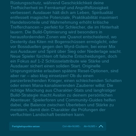
Rüstungsschutz, während Geschicklichkeit deine
Treffsicherheit im Fernkampf und Angriffsflüssigkeit
verbessert. Ausdauer hält dich am Leben, Spiritualität
entfesselt magische Potenziale, Praktikabilität maximiert
Handelsvorteile und Wahrnehmung erhöht kritische
Trefferchancen – perfekt für Schleicher, die im Hinterhalt
lauern. Die Build-Optimierung wird besonders in
herausfordernden Zonen wie Quanot entscheidend, wo
Dexterity das Kiten mit Bogenschüssen ermöglicht, oder
vor Bossduellen gegen den Wyrd-Golem, bei einer Mix
aus Ausdauer und Spirit über Sieg oder Niederlage wacht.
Neue Spieler fürchten oft falsche Entscheidungen, doch
ein Fokus auf 1-2 Schlüsselattribute wie Stärke und
Ausdauer sichert einen soliden Start. Originelle
Ursprungstränke erlauben spätere Reset-Optionen, sind
aber rar – also klug einsetzen! Ob du einen
panzerbrechenden Krieger, einen schleichenden Schatten
oder einen Mana-kanalisierenden Zauberer willst: Die
richtige Mischung aus Charakter-Stats und langfristiger
Build-Strategie macht Avalon zu deinem persönlichen
Abenteuer. Spielerforen und Community-Guides helfen
dabei, die Balance zwischen Überleben und Stärke zu
meistern, damit dein Charakter die Prüfungen der
verfluchten Landschaft bestehen kann.
Fertigkeitspunkte setzen
Ctrl+Alt+NUM5 - Alt+NUM5 +