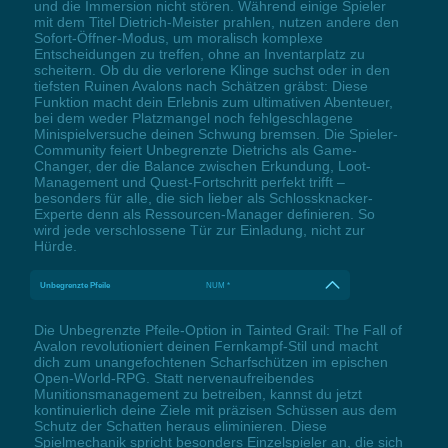
und die Immersion nicht stören. Während einige Spieler
mit dem Titel Dietrich-Meister prahlen, nutzen andere den
Sofort-Öffner-Modus, um moralisch komplexe
Entscheidungen zu treffen, ohne an Inventarplatz zu
scheitern. Ob du die verlorene Klinge suchst oder in den
tiefsten Ruinen Avalons nach Schätzen gräbst: Diese
Funktion macht dein Erlebnis zum ultimativen Abenteuer,
bei dem weder Platzmangel noch fehlgeschlagene
Minispielversuche deinen Schwung bremsen. Die Spieler-
Community feiert Unbegrenzte Dietrichs als Game-
Changer, der die Balance zwischen Erkundung, Loot-
Management und Quest-Fortschritt perfekt trifft –
besonders für alle, die sich lieber als Schlossknacker-
Experte denn als Ressourcen-Manager definieren. So
wird jede verschlossene Tür zur Einladung, nicht zur
Hürde.
Unbegrenzte Pfeile
NUM *
Die Unbegrenzte Pfeile-Option in Tainted Grail: The Fall of
Avalon revolutioniert deinen Fernkampf-Stil und macht
dich zum unangefochtenen Scharfschützen im epischen
Open-World-RPG. Statt nervenaufreibendes
Munitionsmanagement zu betreiben, kannst du jetzt
kontinuierlich deine Ziele mit präzisen Schüssen aus dem
Schutz der Schatten heraus eliminieren. Diese
Spielmechanik spricht besonders Einzelspieler an, die sich