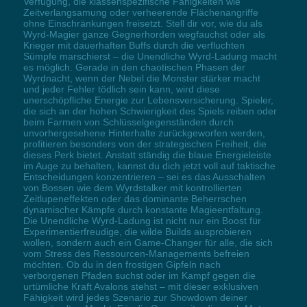
Verfügung, die klassenspezifische Fähigkeiten wie
Zeitverlangsamung oder verheerende Flächenangriffe
ohne Einschränkungen freisetzt. Stell dir vor, wie du als
Wyrd-Magier ganze Gegnerhorden wegfauchst oder als
Krieger mit dauerhaften Buffs durch die verfluchten
Sümpfe marschierst – die Unendliche Wyrd-Ladung macht
es möglich. Gerade in den chaotischen Phasen der
Wyrdnacht, wenn der Nebel die Monster stärker macht
und jeder Fehler tödlich sein kann, wird diese
unerschöpfliche Energie zur Lebensversicherung. Spieler,
die sich an der hohen Schwierigkeit des Spiels reiben oder
beim Farmen von Schlüsselgegenständen durch
unvorhergesehene Hinterhalte zurückgeworfen werden,
profitieren besonders von der strategischen Freiheit, die
dieses Perk bietet. Anstatt ständig die blaue Energieleiste
im Auge zu behalten, kannst du dich jetzt voll auf taktische
Entscheidungen konzentrieren – sei es das Ausschalten
von Bossen wie dem Wyrdstalker mit kontrollierten
Zeitlupeneffekten oder das dominante Beherrschen
dynamischer Kämpfe durch konstante Magieentfaltung.
Die Unendliche Wyrd-Ladung ist nicht nur ein Boost für
Experimentierfreudige, die wilde Builds ausprobieren
wollen, sondern auch ein Game-Changer für alle, die sich
vom Stress des Ressourcen-Managements befreien
möchten. Ob du in den frostigen Gipfeln nach
verborgenen Pfaden suchst oder im Kampf gegen die
urtümliche Kraft Avalons stehst – mit dieser exklusiven
Fähigkeit wird jedes Szenario zur Showdown deiner