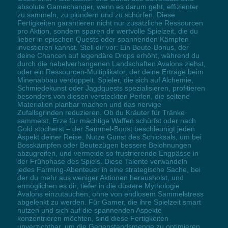
absolute Gamechanger, wenn es darum geht, effizienter
zu sammeln, zu plündern und zu schürfen. Diese
Fertigkeiten garantieren nicht nur zusätzliche Ressourcen
pro Aktion, sondern sparen dir wertvolle Spielzeit, die du
lieber in epischen Quests oder spannenden Kämpfen
investieren kannst. Stell dir vor: Ein Beute-Bonus, der
deine Chancen auf legendäre Drops erhöht, während du
durch die nebelverhangenen Landschaften Avalons ziehst,
oder ein Ressourcen-Multiplikator, der deine Erträge beim
Minenabbau verdoppelt. Spieler, die sich auf Alchemie,
Schmiedekunst oder Jagdquests spezialisieren, profitieren
besonders von diesen versteckten Perlen, die seltene
Materialien planbar machen und das nervige
Zufallsgrinden reduzieren. Ob du Kräuter für Tränke
sammelst, Erze für mächtige Waffen schürfst oder nach
Gold stocherst – der Sammel-Boost beschleunigt jeden
Aspekt deiner Reise. Nutze Gunst des Schicksals, um bei
Bosskämpfen oder Beutezügen bessere Belohnungen
abzugreifen, und vermeide so frustrierende Engpässe in
der Frühphase des Spiels. Diese Talente verwandeln
jedes Farming-Abenteuer in eine strategische Sache, bei
der du mehr aus weniger Aktionen herausholst, und
ermöglichen es dir, tiefer in die düstere Mythologie
Avalons einzutauchen, ohne von endlosem Sammelstress
abgelenkt zu werden. Für Gamer, die ihre Spielzeit smart
nutzen und sich auf die spannenden Aspekte
konzentrieren möchten, sind diese Fertigkeiten
unverzichtbar, um die Gegenstandsmenge zu optimieren