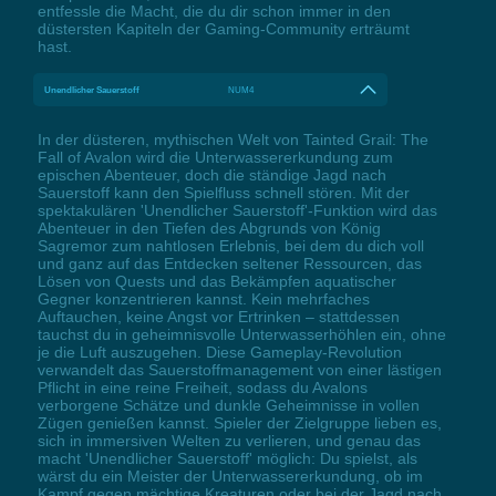
entfessle die Macht, die du dir schon immer in den
düstersten Kapiteln der Gaming-Community erträumt
hast.
Unendlicher Sauerstoff
NUM4
In der düsteren, mythischen Welt von Tainted Grail: The
Fall of Avalon wird die Unterwassererkundung zum
epischen Abenteuer, doch die ständige Jagd nach
Sauerstoff kann den Spielfluss schnell stören. Mit der
spektakulären 'Unendlicher Sauerstoff'-Funktion wird das
Abenteuer in den Tiefen des Abgrunds von König
Sagremor zum nahtlosen Erlebnis, bei dem du dich voll
und ganz auf das Entdecken seltener Ressourcen, das
Lösen von Quests und das Bekämpfen aquatischer
Gegner konzentrieren kannst. Kein mehrfaches
Auftauchen, keine Angst vor Ertrinken – stattdessen
tauchst du in geheimnisvolle Unterwasserhöhlen ein, ohne
je die Luft auszugehen. Diese Gameplay-Revolution
verwandelt das Sauerstoffmanagement von einer lästigen
Pflicht in eine reine Freiheit, sodass du Avalons
verborgene Schätze und dunkle Geheimnisse in vollen
Zügen genießen kannst. Spieler der Zielgruppe lieben es,
sich in immersiven Welten zu verlieren, und genau das
macht 'Unendlicher Sauerstoff' möglich: Du spielst, als
wärst du ein Meister der Unterwassererkundung, ob im
Kampf gegen mächtige Kreaturen oder bei der Jagd nach