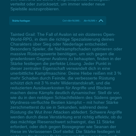
verteilst oder zurücksetzt, um immer wieder neue
Spielstile auszuprobieren.
Stärke festlegen
Ctrl+Alt+NUM6 - Alt+NUM6 +
Tainted Grail: The Fall of Avalon ist ein düsteres Open-
World-RPG, in dem die richtige Spezialisierung deines
Charakters über Sieg oder Niederlage entscheidet.
Besonders Spieler, die Nahkampfschaden optimieren oder
massive Rüstungswerte benötigen, um sich gegen die
gnadenlosen Gegner Avalons zu behaupten, finden in der
Stärke festlegen die perfekte Lösung. Jeder Punkt in
dieser zentralen Eigenschaft verwandelt dich in eine
unerbittliche Kampfmaschine: Deine Hiebe reißen mit 3 %
mehr Schaden durch Feinde, die verbesserte Rüstung
schützt dich mit 3 % mehr Widerstandskraft, und die
reduzierten Ausdauerkosten für Angriffe und Blocken
machen deine Kämpfe deutlich dynamischer. Stell dir vor,
wie du in den nebligen Schlachtfeldern des Südens gegen
Wyrdness-verfluchte Bestien kämpfst – mit hoher Stärke
zerschmetterst du sie in Sekunden, während deine
Rüstung die Wut ihrer Attacken abfedert. Schwere Angriffe
werden durch diese Verstärkung erst richtig effektiv, ob du
das mächtige Riesenschwert schwingst, das 11 Stärke
erfordert, oder dich gegen Bossgegner wie Seanan der
Riese im Verlassenen Dorf stellst. Die Stärke festlegen ist