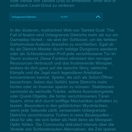
volle Vielfalt von Tainted Grail zu entfesseln, ohne dich in
endlosem Level-Grind zu verlieren.
Unbegrenzte Dietrichs
NUM0
In der düsteren, mythischen Welt von Tainted Grail: The
Fall of Avalon sind Unbegrenzte Dietrichs mehr als nur ein
Gameplay-Vorteil – sie sind der Schlüssel, um die tiefsten
Geheimnisse Avalons stressfrei zu erschließen. Egal ob
du als Dietrich-Meister durch neblige Dungeons wanderst
oder als Schlossknacker-Profi jede verschlossene Tür im
Sturm eroberst: Diese Funktion eliminiert den nervigen
Ressourcen-Verbrauch und das frustrierende Minispiel,
sodass du dich ganz auf die epische Story, taktische
Kämpfe und die Jagd nach legendären Artefakten
konzentrieren kannst. Spieler, die sich als Sofort-Öffner
bezeichnen, lieben das Gefühl, keine Dietrichs mehr
horten oder im Inventar sparen zu müssen. Stattdessen
sammelst du wertvolle Tränke, seltene Ausrüstungsteile
oder Quest-Objekte, die hinter verschlossenen Türen
lauern, ohne dich durch knifflige Mechaniken aufhalten zu
lassen. Besonders in den gefährlichen Wyrdnächten,
wenn jede Sekunde zählt, verwandeln Unbegrenzte
Dietrichs verschlossene Truhen in reine Beutequellen –
ideal für alle, die sich lieber als Held denn als Minispiel-
Opfer fühlen. Die Community diskutiert intensiv über die
Vorteile von Schlossknacker-Alternativen, die Zeit sparen