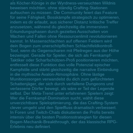
als Köcher-Könige in der Wyrdness-verseuchten Wildnis
beweisen möchten, ohne ständig Crafting-Stationen
aufsuchen zu müssen. Die Community feiert das Feature
für seine Fähigkeit, Bosskämpfe strategisch zu optimieren,
indem es dir erlaubt, aus sicherer Distanz kritische Treffer
anzusetzen, während du gleichzeitig die immersiven
Erkundungsphasen durch gezieltes Ausschalten von
Wachen und Fallen ohne Ressourcenlimit revolutionieren
kannst. In Massenschlachten auf offenen Feldern wird
dein Bogen zum unerschöpflichen Schlachtfeldkontroll-
Tool, wenn du Gegenscharen mit Pfeilregen aus der Höhe
bezwingst. Gerade für Spieler, die sich als Fernkampf-
Taktiker oder Scharfschützen-Profi positionieren möchten,
entfesselt diese Funktion das volle Potenzial epischer
Kampfstile und stärkt gleichzeitig die narrative Einbindung
in die mythische Avalon-Atmosphäre. Ohne lästige
Munitionssorgen verwandelst du dich zum gefürchteten
Schattenjäger, der sich durch verfallene Dungeons und
verlassene Dörfer bewegt, als wäre er Teil der Legende
selbst. Der Meta-Trend unter erfahrenen Spielern zeigt:
Wer die Fernkampf-Domination sucht, wählt diese
unverzichtbare Spieloptimierung, die das Crafting-System
clever umgeht und den Spielfluss dramatisch verbessert.
In Foren und Twitch-Chats diskutieren die Profis bereits
intensiv über die besten Positionsstrategien für diesen
Bogen-Mechanik-Breakthrough, der das klassische RPG-
Erlebnis neu definiert.