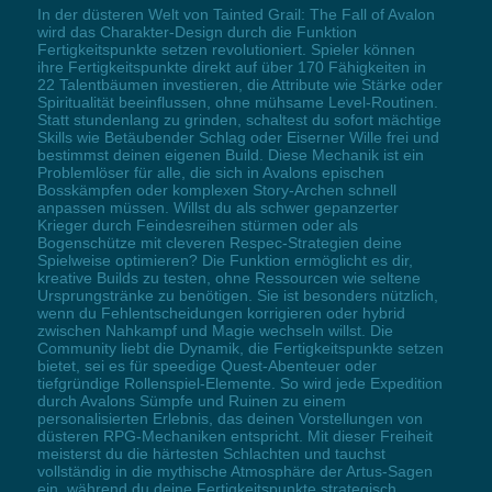
In der düsteren Welt von Tainted Grail: The Fall of Avalon
wird das Charakter-Design durch die Funktion
Fertigkeitspunkte setzen revolutioniert. Spieler können
ihre Fertigkeitspunkte direkt auf über 170 Fähigkeiten in
22 Talentbäumen investieren, die Attribute wie Stärke oder
Spiritualität beeinflussen, ohne mühsame Level-Routinen.
Statt stundenlang zu grinden, schaltest du sofort mächtige
Skills wie Betäubender Schlag oder Eiserner Wille frei und
bestimmst deinen eigenen Build. Diese Mechanik ist ein
Problemlöser für alle, die sich in Avalons epischen
Bosskämpfen oder komplexen Story-Archen schnell
anpassen müssen. Willst du als schwer gepanzerter
Krieger durch Feindesreihen stürmen oder als
Bogenschütze mit cleveren Respec-Strategien deine
Spielweise optimieren? Die Funktion ermöglicht es dir,
kreative Builds zu testen, ohne Ressourcen wie seltene
Ursprungstränke zu benötigen. Sie ist besonders nützlich,
wenn du Fehlentscheidungen korrigieren oder hybrid
zwischen Nahkampf und Magie wechseln willst. Die
Community liebt die Dynamik, die Fertigkeitspunkte setzen
bietet, sei es für speedige Quest-Abenteuer oder
tiefgründige Rollenspiel-Elemente. So wird jede Expedition
durch Avalons Sümpfe und Ruinen zu einem
personalisierten Erlebnis, das deinen Vorstellungen von
düsteren RPG-Mechaniken entspricht. Mit dieser Freiheit
meisterst du die härtesten Schlachten und tauchst
vollständig in die mythische Atmosphäre der Artus-Sagen
ein, während du deine Fertigkeitspunkte strategisch