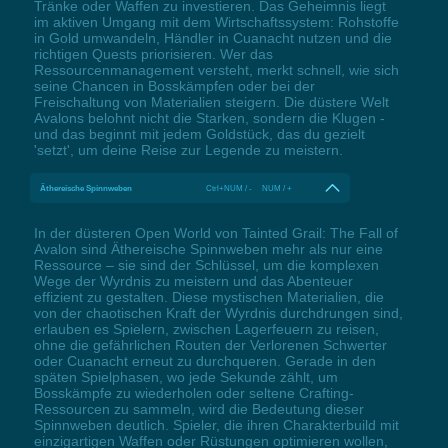
Tränke oder Waffen zu investieren. Das Geheimnis liegt
im aktiven Umgang mit dem Wirtschaftssystem: Rohstoffe
in Gold umwandeln, Händler in Cuanacht nutzen und die
richtigen Quests priorisieren. Wer das
Ressourcenmanagement versteht, merkt schnell, wie sich
seine Chancen in Bosskämpfen oder bei der
Freischaltung von Materialien steigern. Die düstere Welt
Avalons belohnt nicht die Starken, sondern die Klugen -
und das beginnt mit jedem Goldstück, das du gezielt
'setzt', um deine Reise zur Legende zu meistern.
Äthereische Spinnweben
Ctrl+NUM / - NUM / +
In der düsteren Open World von Tainted Grail: The Fall of
Avalon sind Äthereische Spinnweben mehr als nur eine
Ressource – sie sind der Schlüssel, um die komplexen
Wege der Wyrdnis zu meistern und das Abenteuer
effizient zu gestalten. Diese mystischen Materialien, die
von der chaotischen Kraft der Wyrdnis durchdrungen sind,
erlauben es Spielern, zwischen Lagerfeuern zu reisen,
ohne die gefährlichen Routen der Verlorenen Schwerter
oder Cuanacht erneut zu durchqueren. Gerade in den
späten Spielphasen, wo jede Sekunde zählt, um
Bosskämpfe zu wiederholen oder seltene Crafting-
Ressourcen zu sammeln, wird die Bedeutung dieser
Spinnweben deutlich. Spieler, die ihren Charakterbuild mit
einzigartigen Waffen oder Rüstungen optimieren wollen,