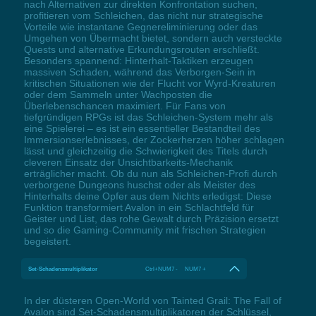
nach Alternativen zur direkten Konfrontation suchen,
profitieren vom Schleichen, das nicht nur strategische
Vorteile wie instantane Gegnereliminierung oder das
Umgehen von Übermacht bietet, sondern auch versteckte
Quests und alternative Erkundungsrouten erschließt.
Besonders spannend: Hinterhalt-Taktiken erzeugen
massiven Schaden, während das Verborgen-Sein in
kritischen Situationen wie der Flucht vor Wyrd-Kreaturen
oder dem Sammeln unter Wachposten die
Überlebenschancen maximiert. Für Fans von
tiefgründigen RPGs ist das Schleichen-System mehr als
eine Spielerei – es ist ein essentieller Bestandteil des
Immersionserlebnisses, der Zockerherzen höher schlagen
lässt und gleichzeitig die Schwierigkeit des Titels durch
cleveren Einsatz der Unsichtbarkeits-Mechanik
erträglicher macht. Ob du nun als Schleichen-Profi durch
verborgene Dungeons huschst oder als Meister des
Hinterhalts deine Opfer aus dem Nichts erledigst: Diese
Funktion transformiert Avalon in ein Schlachtfeld für
Geister und List, das rohe Gewalt durch Präzision ersetzt
und so die Gaming-Community mit frischen Strategien
begeistert.
Set-Schadensmultiplikator
Ctrl+NUM7 - NUM7 +
In der düsteren Open-World von Tainted Grail: The Fall of
Avalon sind Set-Schadensmultiplikatoren der Schlüssel,