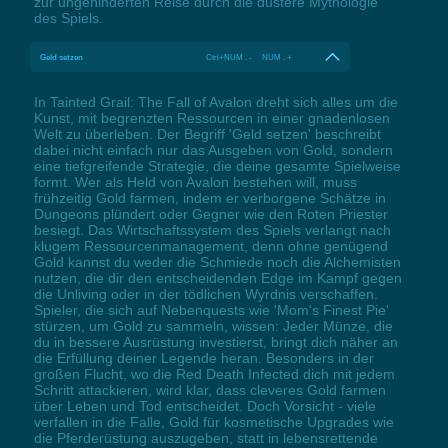
zur ungehinderten Reise durch die düstere Mythologie
des Spiels.
Geld setzen
Ctrl+NUM . - NUM . +
In Tainted Grail: The Fall of Avalon dreht sich alles um die
Kunst, mit begrenzten Ressourcen in einer gnadenlosen
Welt zu überleben. Der Begriff 'Geld setzen' beschreibt
dabei nicht einfach nur das Ausgeben von Gold, sondern
eine tiefgreifende Strategie, die deine gesamte Spielweise
formt. Wer als Held von Avalon bestehen will, muss
frühzeitig Gold farmen, indem er verborgene Schätze in
Dungeons plündert oder Gegner wie den Roten Priester
besiegt. Das Wirtschaftssystem des Spiels verlangt nach
klugem Ressourcenmanagement, denn ohne genügend
Gold kannst du weder die Schmiede noch die Alchemisten
nutzen, die dir den entscheidenden Edge im Kampf gegen
die Unliving oder in der tödlichen Wyrdnis verschaffen.
Spieler, die sich auf Nebenquests wie 'Mom's Finest Pie'
stürzen, um Gold zu sammeln, wissen: Jeder Münze, die
du in bessere Ausrüstung investierst, bringt dich näher an
die Erfüllung deiner Legende heran. Besonders in der
großen Flucht, wo die Red Death Infected dich mit jedem
Schritt attackieren, wird klar, dass cleveres Gold farmen
über Leben und Tod entscheidet. Doch Vorsicht - viele
verfallen in die Falle, Gold für kosmetische Upgrades wie
die Pferderüstung auszugeben, statt in lebensrettende