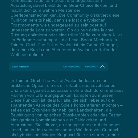
Kombination aus Item-Boost und angepasstem
Ausrüstungslevel bleibt deine Gear-Choice flexibel und
macht dich zum wahren Meister der
Überlebensmechaniken. Die Community diskutiert diese
Funktion bereits heiß, denn sie löst die typischen
Frustmomente wie undergeared zu sein oder auf
unpassende Loot zu warten. Ob du nun deine leichte
Rüstung optimierst oder eine frühe Waffe zum Meta-Killer
im Endgame aufpumpst – die Level-Boost-Mechanik in
Tainted Grail: The Fall of Avalon ist ein Game-Changer,
der deine Builds und Abenteuer in Avalons zerfallender
Welt neu definiert.
Level festlegen
Ctrl+Alt+NUM3 - Alt+NUM3 +
In Tainted Grail: The Fall of Avalon findest du eine
praktische Option, die es dir erlaubt, das Level deines
Charakters gezielt anzupassen, ohne dich durch endloses
Farmen von Erfahrungspunkten kämpfen zu müssen.
Diese Funktion ist ideal für alle, die sich lieber auf die
spannenden Aspekte des Spiels konzentrieren möchten –
sei es das Erkunden der nebligen Landschaften, die
Bewältigung von epischen Bosskämpfen oder das Testen
einzigartiger Kombinationen aus Fähigkeiten und
Ausrüstung. Stell dir vor, du springst direkt auf ein hohes
Level, um in den verwunschenen Wäldern von Cuanacht
als hybridischer Magier-Bogenschütze zu starten, deine