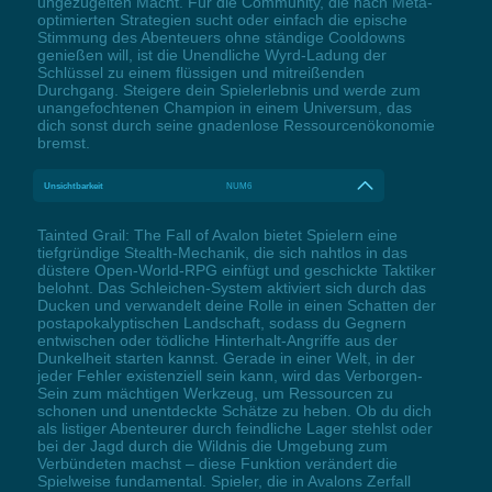
ungezügelten Macht. Für die Community, die nach Meta-
optimierten Strategien sucht oder einfach die epische
Stimmung des Abenteuers ohne ständige Cooldowns
genießen will, ist die Unendliche Wyrd-Ladung der
Schlüssel zu einem flüssigen und mitreißenden
Durchgang. Steigere dein Spielerlebnis und werde zum
unangefochtenen Champion in einem Universum, das
dich sonst durch seine gnadenlose Ressourcenökonomie
bremst.
Unsichtbarkeit
NUM6
Tainted Grail: The Fall of Avalon bietet Spielern eine
tiefgründige Stealth-Mechanik, die sich nahtlos in das
düstere Open-World-RPG einfügt und geschickte Taktiker
belohnt. Das Schleichen-System aktiviert sich durch das
Ducken und verwandelt deine Rolle in einen Schatten der
postapokalyptischen Landschaft, sodass du Gegnern
entwischen oder tödliche Hinterhalt-Angriffe aus der
Dunkelheit starten kannst. Gerade in einer Welt, in der
jeder Fehler existenziell sein kann, wird das Verborgen-
Sein zum mächtigen Werkzeug, um Ressourcen zu
schonen und unentdeckte Schätze zu heben. Ob du dich
als listiger Abenteurer durch feindliche Lager stehlst oder
bei der Jagd durch die Wildnis die Umgebung zum
Verbündeten machst – diese Funktion verändert die
Spielweise fundamental. Spieler, die in Avalons Zerfall