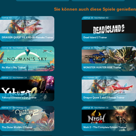
Sie können auch diese Spiele genießen
normal 43
normal 26
hochfahren 40
DRAGON QUEST I & II HD-2D Remake Trainer
Dead Island 2 Trainer
normal 36
hochfahren 28
normal 20
hochfahren 15
No Man's Sky Trainer
MONSTER HUNTER RISE Trainer
normal 12
hochfahren 14
hochfahren 18
Yakuza 0 Director's Cut Trainer
Dragon Quest 1 and 2 Remak Trainer
normal 37
hochfahren 40
normal 35
hochfahren 16
The Outer Worlds 2 Trainer
Nioh 2 – The Complete Edition Trainer