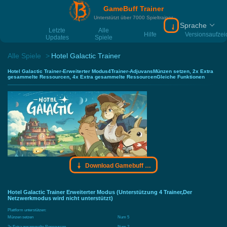
GameBuff Trainer
Unterstützt über 7000 Spieltrainer
Sprache
Download Gamebu
Letzte
Alle
Hilfe
Versionsaufze
Updates
Spiele
Alle Spiele
Hotel Galactic Trainer
Hotel Galactic Trainer-Erweiterter Modus4Trainer-AdjuvansMünzen setzen, 2x Extra
gesammelte Ressourcen, 4x Extra gesammelte RessourcenGleiche Funktionen
Download Gamebuff Trainer
Hotel Galactic Trainer Erweiterter Modus (Unterstützung 4 Trainer,Der
Netzwerkmodus wird nicht unterstützt)
Plattform unterstützen:
Münzen setzen
Num 5
2x Extra gesammelte Ressourcen
Num 2