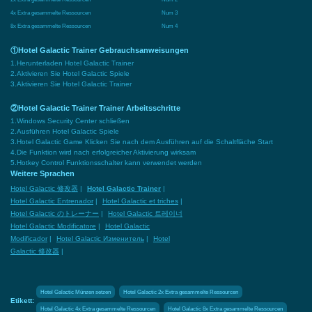
4x Extra gesammelte Ressourcen
Num 3
8x Extra gesammelte Ressourcen
Num 4
①Hotel Galactic Trainer Gebrauchsanweisungen
1.Herunterladen Hotel Galactic Trainer
2.Aktivieren Sie Hotel Galactic Spiele
3.Aktivieren Sie Hotel Galactic Trainer
②Hotel Galactic Trainer Trainer Arbeitsschritte
1.Windows Security Center schließen
2.Ausführen Hotel Galactic Spiele
3.Hotel Galactic Game Klicken Sie nach dem Ausführen auf die Schaltfläche Start
4.Die Funktion wird nach erfolgreicher Aktivierung wirksam
5.Hotkey Control Funktionsschalter kann verwendet werden
Weitere Sprachen
Hotel Galactic 修改器
|
Hotel Galactic Trainer
|
Hotel Galactic Entrenador
|
Hotel Galactic et triches
|
Hotel Galactic のトレーナー
|
Hotel Galactic 트레이너
Hotel Galactic Modificatore
|
Hotel Galactic
Modificador
|
Hotel Galactic Изменитель
|
Hotel
Galactic 修改器
|
Hotel Galactic Münzen setzen
Hotel Galactic 2x Extra gesammelte Ressourcen
Etikett:
Hotel Galactic 4x Extra gesammelte Ressourcen
Hotel Galactic 8x Extra gesammelte Ressourcen