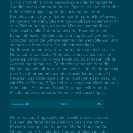
dich nicht mehr um Heilgegenstände oder komplizierte
Angriffsmuster kümmern musst. Spieler, die sich über den
hohen Schwierigkeitsgrad des actionorientierten
Kampfsystems ärgern, finden hier den perfekten Ausweg:
Dungeons meistern, Beziehungen aufbauen oder den Hof
zum Blühen bringen, während Micahs unzerstörbarer
Schutzschild alle Gefahren abwehrt. Besonders bei
kampfintensiven Quests oder der Jagd nach geheimen
Schätzen spart die Schadensimmunität wertvolle Zeit und
steigert die Immersion. Die elf heiratsfähigen
Dorfbewohnerinnen warten darauf, dass du dich in aller
Ruhe auf romantische Abenteuer stürzt, anstatt dich mit
Lebenspunkten und Wiederbelebung zu stressen. Ob du
Ausrüstung herstellen, Feldfrüchte anbauen oder die
Hauptstory schnell vorantreiben willst – der Gottmodus ist
dein Ticket für ein entspanntes Spielerlebnis, das alle
Facetten des Rollenspiels ohne Frust genießen lässt. So
wird Rune Factory 3 Special zur ultimativen Mischung aus
Simulation, Action und Sozial-Strategie, während du
Micahs unverwundbares Potential voll ausschöpfst.
Unendliches HP
NUM2
Rune Factory 3 Special bietet Spielern die ultimative
Freiheit, die farbenfrohe Welt von Sharance ohne
Einschränkungen zu erkunden. Mit der Funktion für
Unendliches HP bleibt dein Charakter Micah in jeder