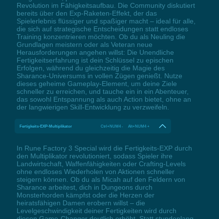
Revolution im Fähigkeitsaufbau. Die Community diskutiert
bereits über den Exp-Raketen-Effekt, der das
Spielerlebnis flüssiger und spaßiger macht – ideal für alle,
die sich auf strategische Entscheidungen statt endloses
Training konzentrieren möchten. Ob du als Neuling die
Grundlagen meistern oder als Veteran neue
Herausforderungen angehen willst: Die Unendliche
Fertigkeitserfahrung ist dein Schlüssel zu epischen
Erfolgen, während du gleichzeitig die Magie des
Sharance-Universums in vollen Zügen genießt. Nutze
dieses geheime Gameplay-Element, um deine Ziele
schneller zu erreichen, und tauche ein in ein Abenteuer,
das sowohl Entspannung als auch Action bietet, ohne an
der langwierigen Skill-Entwicklung zu verzweifeln.
Fertigkeits-EXP-Multiplikator
Ctrl+NUM4 - Alt+NUM4 +
In Rune Factory 3 Special wird die Fertigkeits-EXP durch
den Multiplikator revolutioniert, sodass Spieler ihre
Landwirtschaft, Waffenfähigkeiten oder Crafting-Levels
ohne endloses Wiederholen von Aktionen schneller
steigern können. Ob du als Micah auf den Feldern von
Sharance arbeitest, dich in Dungeons durch
Monsterhorden kämpfst oder die Herzen der
heiratsfähigen Damen erobern willst – die
Levelgeschwindigkeit deiner Fertigkeiten wird durch
diesen Game-Changer deutlich erhöht. Statt stundenlang