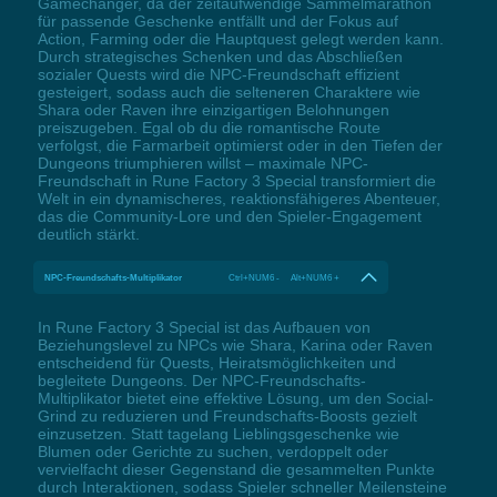
Gamechanger, da der zeitaufwendige Sammelmarathon
für passende Geschenke entfällt und der Fokus auf
Action, Farming oder die Hauptquest gelegt werden kann.
Durch strategisches Schenken und das Abschließen
sozialer Quests wird die NPC-Freundschaft effizient
gesteigert, sodass auch die selteneren Charaktere wie
Shara oder Raven ihre einzigartigen Belohnungen
preiszugeben. Egal ob du die romantische Route
verfolgst, die Farmarbeit optimierst oder in den Tiefen der
Dungeons triumphieren willst – maximale NPC-
Freundschaft in Rune Factory 3 Special transformiert die
Welt in ein dynamischeres, reaktionsfähigeres Abenteuer,
das die Community-Lore und den Spieler-Engagement
deutlich stärkt.
NPC-Freundschafts-Multiplikator
Ctrl+NUM6 - Alt+NUM6 +
In Rune Factory 3 Special ist das Aufbauen von
Beziehungslevel zu NPCs wie Shara, Karina oder Raven
entscheidend für Quests, Heiratsmöglichkeiten und
begleitete Dungeons. Der NPC-Freundschafts-
Multiplikator bietet eine effektive Lösung, um den Social-
Grind zu reduzieren und Freundschafts-Boosts gezielt
einzusetzen. Statt tagelang Lieblingsgeschenke wie
Blumen oder Gerichte zu suchen, verdoppelt oder
vervielfacht dieser Gegenstand die gesammelten Punkte
durch Interaktionen, sodass Spieler schneller Meilensteine