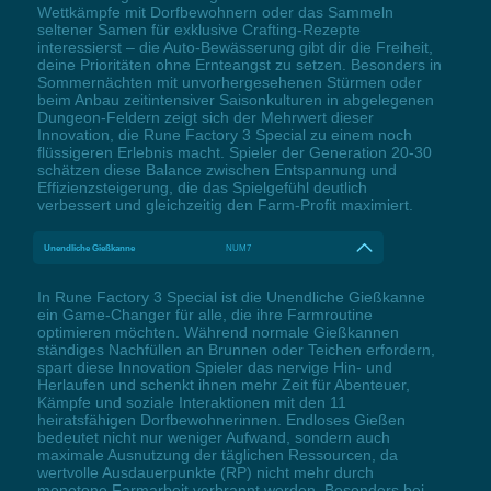
Wettkämpfe mit Dorfbewohnern oder das Sammeln
seltener Samen für exklusive Crafting-Rezepte
interessierst – die Auto-Bewässerung gibt dir die Freiheit,
deine Prioritäten ohne Ernteangst zu setzen. Besonders in
Sommernächten mit unvorhergesehenen Stürmen oder
beim Anbau zeitintensiver Saisonkulturen in abgelegenen
Dungeon-Feldern zeigt sich der Mehrwert dieser
Innovation, die Rune Factory 3 Special zu einem noch
flüssigeren Erlebnis macht. Spieler der Generation 20-30
schätzen diese Balance zwischen Entspannung und
Effizienzsteigerung, die das Spielgefühl deutlich
verbessert und gleichzeitig den Farm-Profit maximiert.
Unendliche Gießkanne
NUM7
In Rune Factory 3 Special ist die Unendliche Gießkanne
ein Game-Changer für alle, die ihre Farmroutine
optimieren möchten. Während normale Gießkannen
ständiges Nachfüllen an Brunnen oder Teichen erfordern,
spart diese Innovation Spieler das nervige Hin- und
Herlaufen und schenkt ihnen mehr Zeit für Abenteuer,
Kämpfe und soziale Interaktionen mit den 11
heiratsfähigen Dorfbewohnerinnen. Endloses Gießen
bedeutet nicht nur weniger Aufwand, sondern auch
maximale Ausnutzung der täglichen Ressourcen, da
wertvolle Ausdauerpunkte (RP) nicht mehr durch
monotone Farmarbeit verbrannt werden. Besonders bei