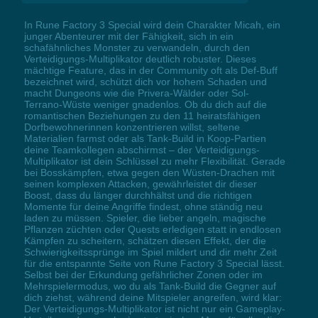
In Rune Factory 3 Special wird dein Charakter Micah, ein
junger Abenteurer mit der Fähigkeit, sich in ein
schafähnliches Monster zu verwandeln, durch den
Verteidigungs-Multiplikator deutlich robuster. Dieses
mächtige Feature, das in der Community oft als Def-Buff
bezeichnet wird, schützt dich vor hohem Schaden und
macht Dungeons wie die Privera-Wälder oder Sol-
Terrano-Wüste weniger gnadenlos. Ob du dich auf die
romantischen Beziehungen zu den 11 heiratsfähigen
Dorfbewohnerinnen konzentrieren willst, seltene
Materialien farmst oder als Tank-Build in Koop-Partien
deine Teamkollegen abschirmst – der Verteidigungs-
Multiplikator ist dein Schlüssel zu mehr Flexibilität. Gerade
bei Bosskämpfen, etwa gegen den Wüsten-Drachen mit
seinen komplexen Attacken, gewährleistet dir dieser
Boost, dass du länger durchhältst und die richtigen
Momente für deine Angriffe findest, ohne ständig neu
laden zu müssen. Spieler, die lieber angeln, magische
Pflanzen züchten oder Quests erledigen statt in endlosen
Kämpfen zu scheitern, schätzen diesen Effekt, der die
Schwierigkeitssprünge im Spiel mildert und dir mehr Zeit
für die entspannte Seite von Rune Factory 3 Special lässt.
Selbst bei der Erkundung gefährlicher Zonen oder im
Mehrspielermodus, wo du als Tank-Build die Gegner auf
dich ziehst, während deine Mitspieler angreifen, wird klar:
Der Verteidigungs-Multiplikator ist nicht nur ein Gameplay-