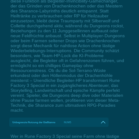
diese Funktion als Begleiter-Invincibility-Gamechanger,
der das Grinden von Drachenknochen oder das Meistern
des Sharance-Labyrinths deutlich entspannt. Statt
Heiltränke zu verbrauchen oder RP für Heilzauber
einzusetzen, bleibt deine Traumparty mit Silberwolf und
Collette durchgehend aktiv, während du Dungeons rockst,
Beziehungen zu den 11 Junggesellinnen aufbaust oder
neue Feldfrüchte anbaust. Selbst in Multiplayer-Dungeons
oder beim Farmen seltener Drops wie Drachenknochen
sorgt diese Mechanik für nahtlose Action ohne lästige
Wiederbelebungs-Interruptions. Die Community schätzt
besonders, wie Team-HP-Lock die KI-Probleme
ausgleicht, die Begleiter oft in Gefahrenzonen führen, und
ermöglicht so ein chilliges Gameplay ohne
Ressourcenstress. Ob du die Sol-Terrano-Wüste
erkundest oder den Höllenmodus der Drachenhöhle
meisterst – Unendliche Begleiter-HP transformiert Rune
Factory 3 Special in ein zugänglicheres Abenteuer, das
Storytelling, Landwirtschaft und epische Kämpfe perfekt
vereint. Spieler, die Dungeons deep dive oder Materialien
ohne Pause farmen wollen, profitieren von dieser Meta-
Technik, die Sharance zum ultimativen RPG-Paradies
macht.
Unbegrenzte Nutzung der Gießkanne
NUM5
Wer in Rune Factory 3 Special seine Farm ohne lästige