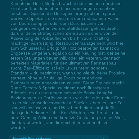
Kämpfe im Hölle-Modus brauchst oder einfach nur deine
kreativen Bauideen ohne Einschränkungen umsetzen
möchtest. Spieler, die Holzoptimierung nutzen, sparen
wertvolle Spielzeit, die sonst mit dem mühsamen Fällen
von Baumstümpfen oder dem Durchsuchen von
Dungeons vergehen würde. Stattdessen geht es direkt
darum, deine strategischen Ziele zu erreichen, von der
Ausweitung der Anbauflächen bis hin zum Crafting
mächtiger Ausrüstung. Ressourcenmanagement wird hier
zum Schlüssel für Erfolg: Mit Holz bearbeiten kannst du
Engpässe umgehen, egal ob du ein Neuling bist, der seine
ersten Stallungen bauen will, oder ein Veteran, der nach
perfekten Materialien für den ultimativen Farmausbau
sucht. Bau-Effizienz ist kein Luxus mehr, sondern
Standard – du bestimmst, wann und wie du deine Projekte
startest, ohne auf zufällige Drops oder endlose
Sammelrunden angewiesen zu sein. Diese Freiheit macht
Rune Factory 3 Special zu einem noch flüssigeren
Erlebnis, ob du nun gegen saisonale Bosse kämpfst,
Beziehungen zu Dorfbewohnern vertiefst oder deine Farm
in ein Meisterwerk verwandelst. Spieler lieben es, ihre Zeit
sinnvoll einzusetzen, und Holz bearbeiten sorgt dafür,
dass jede Sekunde zählt. Kein Warten, kein Frust – nur
pure Gaming-Action und kreative Gestaltung in einer Welt,
die darauf wartet, von dir erschaffen und erlebt zu
werden.
Ausgewählte Gegenstandsmenge