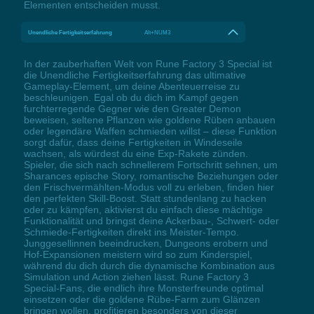
Elementen entscheiden musst.
Unendliche Fertigkeitserfahrung
Alt+NUM3
In der zauberhaften Welt von Rune Factory 3 Special ist
die Unendliche Fertigkeitserfahrung das ultimative
Gameplay-Element, um deine Abenteuerreise zu
beschleunigen. Egal ob du dich im Kampf gegen
furchterregende Gegner wie den Greater Demon
beweisen, seltene Pflanzen wie goldene Rüben anbauen
oder legendäre Waffen schmieden willst – diese Funktion
sorgt dafür, dass deine Fertigkeiten in Windeseile
wachsen, als würdest du eine Exp-Rakete zünden.
Spieler, die sich nach schnellerem Fortschritt sehnen, um
Sharances epische Story, romantische Beziehungen oder
den Frischvermählten-Modus voll zu erleben, finden hier
den perfekten Skill-Boost. Statt stundenlang zu hacken
oder zu kämpfen, aktivierst du einfach diese mächtige
Funktionalität und bringst deine Ackerbau-, Schwert- oder
Schmiede-Fertigkeiten direkt ins Meister-Tempo.
Junggesellinnen beeindrucken, Dungeons erobern und
Hof-Expansionen meistern wird so zum Kinderspiel,
während du dich durch die dynamische Kombination aus
Simulation und Action ziehen lässt. Rune Factory 3
Special-Fans, die endlich ihre Monsterfreunde optimal
einsetzen oder die goldene Rübe-Farm zum Glänzen
bringen wollen, profitieren besonders von dieser