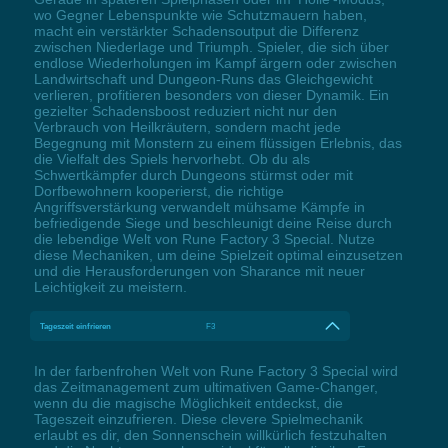
wo Gegner Lebenspunkte wie Schutzmauern haben,
macht ein verstärkter Schadensoutput die Differenz
zwischen Niederlage und Triumph. Spieler, die sich über
endlose Wiederholungen im Kampf ärgern oder zwischen
Landwirtschaft und Dungeon-Runs das Gleichgewicht
verlieren, profitieren besonders von dieser Dynamik. Ein
gezielter Schadensboost reduziert nicht nur den
Verbrauch von Heilkräutern, sondern macht jede
Begegnung mit Monstern zu einem flüssigen Erlebnis, das
die Vielfalt des Spiels hervorhebt. Ob du als
Schwertkämpfer durch Dungeons stürmst oder mit
Dorfbewohnern kooperierst, die richtige
Angriffsverstärkung verwandelt mühsame Kämpfe in
befriedigende Siege und beschleunigt deine Reise durch
die lebendige Welt von Rune Factory 3 Special. Nutze
diese Mechaniken, um deine Spielzeit optimal einzusetzen
und die Herausforderungen von Sharance mit neuer
Leichtigkeit zu meistern.
Tageszeit einfrieren
F3
In der farbenfrohen Welt von Rune Factory 3 Special wird
das Zeitmanagement zum ultimativen Game-Changer,
wenn du die magische Möglichkeit entdeckst, die
Tageszeit einzufrieren. Diese clevere Spielmechanik
erlaubt es dir, den Sonnenschein willkürlich festzuhalten