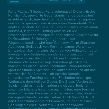
Alt+NUM . - NUM . +
bearbeiten
Rune Factory 3 Special-Fans aufgepasst! Die praktische
Funktion 'Ausgewählte Gegenstandsmenge bearbeiten'
erlaubt es euch, euer Inventar nach Belieben anzupassen
und so die spannendsten Aspekte des Bauernhof-RPGs
direkt zu erleben. Ob ihr eure Farm mit Goldkürbis-Samen
aufstockt, legendäre Crafting-Materialien wie
Drachenschuppen manipuliert oder seltene Geschenke für
Dorfbewohner-Beziehungen generiert – der
Gegenstandseditor wird euer Geheimwaffe im Sharance-
Abenteuer. Stellt euch vor: Kein mühsames Warten auf
Erntezyklen, kein nerviges Sammeln von Rohstoffen durch
Inventar-Trick-Techniken, sondern sofortiger Zugriff auf
alle Ressourcen, die ihr braucht, um Dungeons zu
stürmen oder eure Lieblingscharaktere glücklich zu
machen. Mit dieser Ressourcenmanipulation-Methode
spart ihr Stunden Spielzeit und konzentriert euch auf das,
was wirklich Spaß macht – ob epische Kämpfe,
romantisches Farming oder das Erschaffen mächtiger
Waffen wie dem Heiligen Zepter. Die Steam-Version des
Spiels macht es möglich, indem sie clevere Tools für
maximale Effizienz bietet, die euch helfen, eure Farm in
einen blühenden Paradiesgarten zu verwandeln, ohne von
der eigentlichen Action abzusehen. Doch Vorsicht: Nutzt
den Gegenstandseditor mit Bedacht, um den Reiz des
Challenges nicht zu verlieren. Zu oft angewandte
Ressourcenmanipulation kann die spannenden Momente