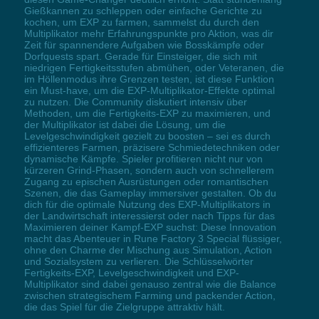
Gießkannen zu schleppen oder einfache Gerichte zu
kochen, um EXP zu farmen, sammelst du durch den
Multiplikator mehr Erfahrungspunkte pro Aktion, was dir
Zeit für spannendere Aufgaben wie Bosskämpfe oder
Dorfquests spart. Gerade für Einsteiger, die sich mit
niedrigen Fertigkeitsstufen abmühen, oder Veteranen, die
im Höllenmodus ihre Grenzen testen, ist diese Funktion
ein Must-have, um die EXP-Multiplikator-Effekte optimal
zu nutzen. Die Community diskutiert intensiv über
Methoden, um die Fertigkeits-EXP zu maximieren, und
der Multiplikator ist dabei die Lösung, um die
Levelgeschwindigkeit gezielt zu boosten – sei es durch
effizienteres Farmen, präzisere Schmiedetechniken oder
dynamische Kämpfe. Spieler profitieren nicht nur von
kürzeren Grind-Phasen, sondern auch von schnellerem
Zugang zu epischen Ausrüstungen oder romantischen
Szenen, die das Gameplay immersiver gestalten. Ob du
dich für die optimale Nutzung des EXP-Multiplikators in
der Landwirtschaft interessierst oder nach Tipps für das
Maximieren deiner Kampf-EXP suchst: Diese Innovation
macht das Abenteuer in Rune Factory 3 Special flüssiger,
ohne den Charme der Mischung aus Simulation, Action
und Sozialsystem zu verlieren. Die Schlüsselwörter
Fertigkeits-EXP, Levelgeschwindigkeit und EXP-
Multiplikator sind dabei genauso zentral wie die Balance
zwischen strategischem Farming und packender Action,
die das Spiel für die Zielgruppe attraktiv hält.