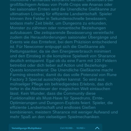
großflächigem Anbau von Profit-Crops wie Ananas oder
bei saisonalen Ernten wird die Unendliche Gießkanne zur
ultimativen Lösung für effiziente Landwirtschaft. Spieler
können ihre Felder in Sekundenschnelle bewässern,
sodass mehr Zeit bleibt, um Dungeons zu erkunden,
Monster zu zähmen oder romantische Beziehungen
aufzubauen. Die zeitsparende Bewässerung vereinfacht
zudem die Herausforderungen saisonaler Übergänge und
Events wie das Erntefest, bei dem Präzision entscheidend
ist. Für Newcomer entpuppt sich die Gießkanne als
Rettungsanker, da sie den Energieverbrauch minimiert
und den Einstieg in die komplexe Spielwelt von Sharance
deutlich entspannt. Egal ob du eine Farm mit 100 Feldern
betreibst oder dich lieber auf Action und Beziehungs-
Quests konzentrierst: Die Unendliche Gießkanne macht
Farming stressfrei, damit du das volle Potenzial von Rune
Factory 3 Special ausschöpfen kannst. So wird aus
mühseliger Pflege ein befriedigendes Erlebnis, das dich
tiefer in die Abenteuer der magischen Welt eintauchen
lässt. Kein Wunder, dass die Community diese
Funktionalität als Must-Have für Speedruns, Ernte-
Optimierungen und Dungeon-Exploits feiert. Spieler, die
effiziente Landwirtschaft und endloses Gießen
kombinieren, meistern Sharance mit weniger Aufwand und
mehr Spaß an den vielseitigen Spielmechaniken.
Verteidigungs-Multiplikator
Ctrl+NUM8 - NUM8 +