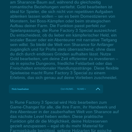
am Sharance-Baum auf, während du gleichzeitig
romantische Beziehungen vertiefst. Gold bearbeiten ist
ideal für Spieler, die sich nicht von repetitiven Aufgaben
ablenken lassen wollen – sei es beim Domestizieren von
Monstern, bei Boss-Kämpfen oder beim strategischen
Aufbau deiner Farm. Die Funktion passt perfekt zur
Spielanpassung, die Rune Factory 3 Special auszeichnet:
Du entscheidest, ob du lieber ein kämpferischer Held, ein
sozialer Bauer oder ein Abenteurer mit narrative Tiefgang
sein willst. So bleibt die Welt von Sharance für Anfänger
zugänglich und für Profis stets überraschend, ohne dass
du dich durch endloses Grinden aufhalten lässt. Nutze
Gold bearbeiten, um deine Zeit effizienter zu investieren –
ob in epische Dungeons, friedliche Feldarbeit oder das
Freischalten emotionaler Handlungsstränge. Diese flexible
Spielweise macht Rune Factory 3 Special zu einem
Erlebnis, das sich genau auf deine Vorlieben zuschneidet.
Holz bearbeiten
Ctrl+NUM0 - NUM0 +
In Rune Factory 3 Special wird Holz bearbeiten zum
Game-Changer für alle, die ihre Farm, ihr Handwerk und
ihre Abenteuer in der zauberhaften Welt von Sharance auf
das nächste Level heben wollen. Diese praktische
Funktion gibt dir die Möglichkeit, deine Holzreserven
gezielt anzupassen – egal ob du mehr Material für
Farmgebäude benötigst, seltene Holzarten für epische