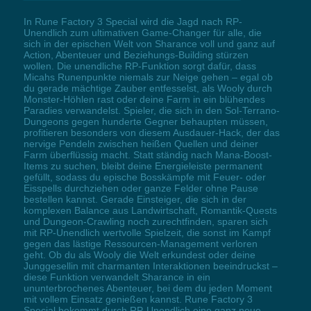
In Rune Factory 3 Special wird die Jagd nach RP-
Unendlich zum ultimativen Game-Changer für alle, die
sich in der epischen Welt von Sharance voll und ganz auf
Action, Abenteuer und Beziehungs-Building stürzen
wollen. Die unendliche RP-Funktion sorgt dafür, dass
Micahs Runenpunkte niemals zur Neige gehen – egal ob
du gerade mächtige Zauber entfesselst, als Wooly durch
Monster-Höhlen rast oder deine Farm in ein blühendes
Paradies verwandelst. Spieler, die sich in den Sol-Terrano-
Dungeons gegen hunderte Gegner behaupten müssen,
profitieren besonders von diesem Ausdauer-Hack, der das
nervige Pendeln zwischen heißen Quellen und deiner
Farm überflüssig macht. Statt ständig nach Mana-Boost-
Items zu suchen, bleibt deine Energieleiste permanent
gefüllt, sodass du epische Bosskämpfe mit Feuer- oder
Eisspells durchziehen oder ganze Felder ohne Pause
bestellen kannst. Gerade Einsteiger, die sich in der
komplexen Balance aus Landwirtschaft, Romantik-Quests
und Dungeon-Crawling noch zurechtfinden, sparen sich
mit RP-Unendlich wertvolle Spielzeit, die sonst im Kampf
gegen das lästige Ressourcen-Management verloren
geht. Ob du als Wooly die Welt erkundest oder deine
Junggesellin mit charmanten Interaktionen beeindruckst –
diese Funktion verwandelt Sharance in ein
ununterbrochenes Abenteuer, bei dem du jeden Moment
mit vollem Einsatz genießen kannst. Rune Factory 3
Special bekommt durch RP-Unendlich eine ganz neue