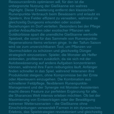
Ressourcenlimits optimieren will, für den ist die
unbegrenzte Nutzung der Gießkanne ein wahres
Highlight. Diese Erweiterung entfernt den klassischen
Runenpunkte-Verbrauch beim Bewässern und erlaubt es
Spielern, ihre Felder effizient zu verwalten, während sie
gleichzeitig Dungeons erkunden oder soziale
Beziehungen im Dorf vertiefen. Besonders bei der Pflege
großer Anbauflächen oder exotischer Pflanzen wie
Goldkürbisse spart die unendliche Gießkanne wertvolle
Spielzeit, die sonst für das Sammeln von Runenpunkte-
Regenerations-Items verloren ginge. In der Taifun-Saison
wird sie zum unverzichtbaren Tool, um Pflanzen vor
Sturmschäden zu schützen und gleichzeitig Dünger
strategisch einzusetzen. Spieler, die Monster als Helfer
einbinden, profitieren zusätzlich, da sie sich mit der
Autobewässerung auf andere Aufgaben konzentrieren
können, während ihre Farm reibungslos läuft. Anfänger
finden schneller in das Spiel, während Veteranen ihre
Produktivität steigern, ohne Kompromisse bei der Ernte
oder Abenteuern einzugehen. Die Kombination aus
schnellerer Feldpflege, flexiblerem Runenpunkte-
Management und der Synergie mit Monster-Assistenten
macht dieses Feature zur perfekten Ergänzung für alle,
die Sharances Welt intensiv erleben möchten. Ob bei der
Maximierung von Ernteerträgen oder der Bewältigung
extremer Wetterszenarien – die Gießkanne ohne
Einschränkungen verwandelt Farmen in ein dynamisches
Erlebnis, das Spielstrategien revolutioniert und gleichzeitig