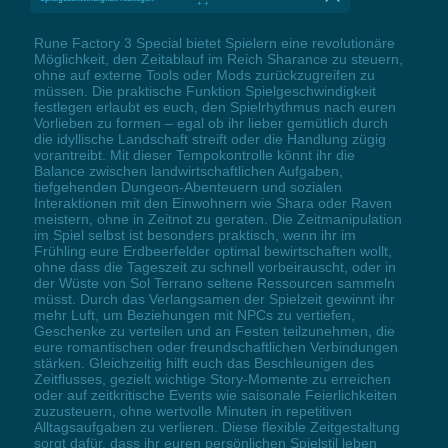
+ +
Rune Factory 3 Special bietet Spielern eine revolutionäre
Möglichkeit, den Zeitablauf im Reich Sharance zu steuern,
ohne auf externe Tools oder Mods zurückzugreifen zu
müssen. Die praktische Funktion Spielgeschwindigkeit
festlegen erlaubt es euch, den Spielrhythmus nach euren
Vorlieben zu formen – egal ob ihr lieber gemütlich durch
die idyllische Landschaft streift oder die Handlung zügig
vorantreibt. Mit dieser Tempokontrolle könnt ihr die
Balance zwischen landwirtschaftlichen Aufgaben,
tiefgehenden Dungeon-Abenteuern und sozialen
Interaktionen mit den Einwohnern wie Shara oder Raven
meistern, ohne in Zeitnot zu geraten. Die Zeitmanipulation
im Spiel selbst ist besonders praktisch, wenn ihr im
Frühling eure Erdbeerfelder optimal bewirtschaften wollt,
ohne dass die Tageszeit zu schnell vorbeirauscht, oder in
der Wüste von Sol Terrano seltene Ressourcen sammeln
müsst. Durch das Verlangsamen der Spielzeit gewinnt ihr
mehr Luft, um Beziehungen mit NPCs zu vertiefen,
Geschenke zu verteilen und an Festen teilzunehmen, die
eure romantischen oder freundschaftlichen Verbindungen
stärken. Gleichzeitig hilft euch das Beschleunigen des
Zeitflusses, gezielt wichtige Story-Momente zu erreichen
oder auf zeitkritische Events wie saisonale Feierlichkeiten
zuzusteuern, ohne wertvolle Minuten in repetitiven
Alltagsaufgaben zu verlieren. Diese flexible Zeitgestaltung
sorgt dafür, dass ihr euren persönlichen Spielstil leben