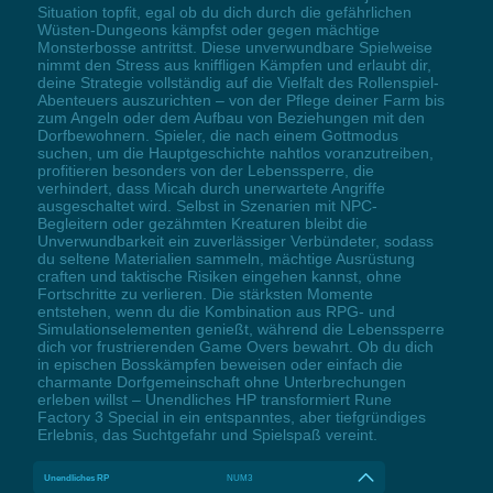
Situation topfit, egal ob du dich durch die gefährlichen
Wüsten-Dungeons kämpfst oder gegen mächtige
Monsterbosse antrittst. Diese unverwundbare Spielweise
nimmt den Stress aus kniffligen Kämpfen und erlaubt dir,
deine Strategie vollständig auf die Vielfalt des Rollenspiel-
Abenteuers auszurichten – von der Pflege deiner Farm bis
zum Angeln oder dem Aufbau von Beziehungen mit den
Dorfbewohnern. Spieler, die nach einem Gottmodus
suchen, um die Hauptgeschichte nahtlos voranzutreiben,
profitieren besonders von der Lebenssperre, die
verhindert, dass Micah durch unerwartete Angriffe
ausgeschaltet wird. Selbst in Szenarien mit NPC-
Begleitern oder gezähmten Kreaturen bleibt die
Unverwundbarkeit ein zuverlässiger Verbündeter, sodass
du seltene Materialien sammeln, mächtige Ausrüstung
craften und taktische Risiken eingehen kannst, ohne
Fortschritte zu verlieren. Die stärksten Momente
entstehen, wenn du die Kombination aus RPG- und
Simulationselementen genießt, während die Lebenssperre
dich vor frustrierenden Game Overs bewahrt. Ob du dich
in epischen Bosskämpfen beweisen oder einfach die
charmante Dorfgemeinschaft ohne Unterbrechungen
erleben willst – Unendliches HP transformiert Rune
Factory 3 Special in ein entspanntes, aber tiefgründiges
Erlebnis, das Suchtgefahr und Spielspaß vereint.
Unendliches RP
NUM3