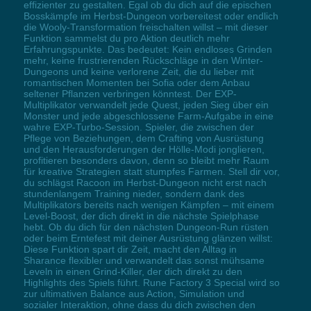
effizienter zu gestalten. Egal ob du dich auf die epischen
Bosskämpfe im Herbst-Dungeon vorbereitest oder endlich
die Wooly-Transformation freischalten willst – mit dieser
Funktion sammelst du pro Aktion deutlich mehr
Erfahrungspunkte. Das bedeutet: Kein endloses Grinden
mehr, keine frustrierenden Rückschläge in den Winter-
Dungeons und keine verlorene Zeit, die du lieber mit
romantischen Momenten bei Sofia oder dem Anbau
seltener Pflanzen verbringen könntest. Der EXP-
Multiplikator verwandelt jede Quest, jeden Sieg über ein
Monster und jede abgeschlossene Farm-Aufgabe in eine
wahre EXP-Turbo-Session. Spieler, die zwischen der
Pflege von Beziehungen, dem Crafting von Ausrüstung
und den Herausforderungen der Hölle-Modi jonglieren,
profitieren besonders davon, denn so bleibt mehr Raum
für kreative Strategien statt stumpfes Farmen. Stell dir vor,
du schlägst Racoon im Herbst-Dungeon nicht erst nach
stundenlangem Training nieder, sondern dank des
Multiplikators bereits nach wenigen Kämpfen – mit einem
Level-Boost, der dich direkt in die nächste Spielphase
hebt. Ob du dich für den nächsten Dungeon-Run rüsten
oder beim Erntefest mit deiner Ausrüstung glänzen willst:
Diese Funktion spart dir Zeit, macht den Alltag in
Sharance flexibler und verwandelt das sonst mühsame
Leveln in einen Grind-Killer, der dich direkt zu den
Highlights des Spiels führt. Rune Factory 3 Special wird so
zur ultimativen Balance aus Action, Simulation und
sozialer Interaktion, ohne dass du dich zwischen den