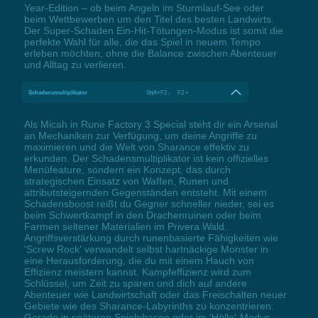
Year-Edition – ob beim Angeln im Sturmlauf-See oder
beim Wettbewerben um den Titel des besten Landwirts.
Der Super-Schaden Ein-Hit-Tötungen-Modus ist somit die
perfekte Wahl für alle, die das Spiel in neuem Tempo
erleben möchten, ohne die Balance zwischen Abenteuer
und Alltag zu verlieren.
Schadensmultiplikator
Shift+F2 - F2 +
Als Micah in Rune Factory 3 Special steht dir ein Arsenal
an Mechaniken zur Verfügung, um deine Angriffe zu
maximieren und die Welt von Sharance effektiv zu
erkunden. Der Schadensmultiplikator ist kein offizielles
Menüfeature, sondern ein Konzept, das durch
strategischen Einsatz von Waffen, Runen und
attributsteigernden Gegenständen entsteht. Mit einem
Schadensboost reißt du Gegner schneller nieder, sei es
beim Schwertkampf in den Drachenruinen oder beim
Farmen seltener Materialien im Privera Wald.
Angriffsverstärkung durch runenbasierte Fähigkeiten wie
'Screw Rock' verwandelt selbst hartnäckige Monster in
eine Herausforderung, die du mit einem Hauch von
Effizienz meistern kannst. Kampfeffizienz wird zum
Schlüssel, um Zeit zu sparen und dich auf andere
Abenteuer wie Landwirtschaft oder das Freischalten neuer
Gebiete wie des Sharance-Labyrinths zu konzentrieren.
Gerade in späteren Spielphasen oder im 'Hölle'-Modus,