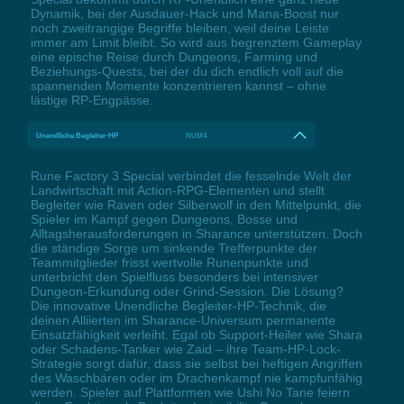
Dynamik, bei der Ausdauer-Hack und Mana-Boost nur
noch zweitrangige Begriffe bleiben, weil deine Leiste
immer am Limit bleibt. So wird aus begrenztem Gameplay
eine epische Reise durch Dungeons, Farming und
Beziehungs-Quests, bei der du dich endlich voll auf die
spannenden Momente konzentrieren kannst – ohne
lästige RP-Engpässe.
Unendliche Begleiter-HP
NUM4
Rune Factory 3 Special verbindet die fesselnde Welt der
Landwirtschaft mit Action-RPG-Elementen und stellt
Begleiter wie Raven oder Silberwolf in den Mittelpunkt, die
Spieler im Kampf gegen Dungeons, Bosse und
Alltagsherausforderungen in Sharance unterstützen. Doch
die ständige Sorge um sinkende Trefferpunkte der
Teammitglieder frisst wertvolle Runenpunkte und
unterbricht den Spielfluss besonders bei intensiver
Dungeon-Erkundung oder Grind-Session. Die Lösung?
Die innovative Unendliche Begleiter-HP-Technik, die
deinen Alliierten im Sharance-Universum permanente
Einsatzfähigkeit verleiht. Egal ob Support-Heiler wie Shara
oder Schadens-Tanker wie Zaid – ihre Team-HP-Lock-
Strategie sorgt dafür, dass sie selbst bei heftigen Angriffen
des Waschbären oder im Drachenkampf nie kampfunfähig
werden. Spieler auf Plattformen wie Ushi No Tane feiern