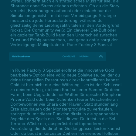
Vorteil, sondern auch ein strategisches Muss für alle, die
Sharance ohne Stress erleben möchten. Ob du die Story
vertiefst, Beziehungen aufbaust oder einfach nur die
Simulation genießt – mit dieser Verteidigungs-Strategie
meisterst du jede Herausforderung, während du
gleichzeitig deine Lieblingsaktivitäten in den Vordergrund
rückst. Die Community weiß: Ein cleverer Def-Buff oder
ein gezielter Tank-Build kann den Unterschied zwischen
Frust und Erfolg ausmachen, und genau dafür sorgt der
Verteidigungs-Multiplikator in Rune Factory 3 Special.
Gold bearbeiten
Ctrl+NUM9 - NUM9 +
In Rune Factory 3 Special eröffnet die innovative Gold
bearbeiten-Option eine völlig neue Spielweise, bei der du
deine finanziellen Ressourcen direkt kontrollieren kannst.
Gold ist hier nicht nur eine Währung – es ist der Schlüssel
zu deinem Erfolg, ob beim Kauf seltener Samen für deine
Farm, beim Upgrade deiner Waffen für epische Kämpfe im
Privera-Wald oder beim Schenken teurer Geschenke an
Dorfbewohner wie Shara oder Raven. Statt stundenlang
Erze abzubauen oder Monsterprodukte zu verkaufen,
springst du mit dieser Funktion direkt in die spannenden
Aspekte des Spiels ein. Stell dir vor: Du trittst in die Sol-
Terrano-Wüste ein, ausgerüstet mit topmoderner
Ausrüstung, die du dir ohne Goldengpässe leisten kannst.
Oder du baust in kürzester Zeit ein florierendes Hofleben