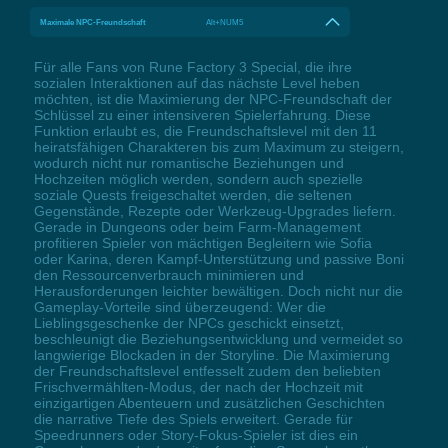
Maximale NPC-Freundschaft
Alt+NUM5
Für alle Fans von Rune Factory 3 Special, die ihre
sozialen Interaktionen auf das nächste Level heben
möchten, ist die Maximierung der NPC-Freundschaft der
Schlüssel zu einer intensiveren Spielerfahrung. Diese
Funktion erlaubt es, die Freundschaftslevel mit den 11
heiratsfähigen Charakteren bis zum Maximum zu steigern,
wodurch nicht nur romantische Beziehungen und
Hochzeiten möglich werden, sondern auch spezielle
soziale Quests freigeschaltet werden, die seltenen
Gegenstände, Rezepte oder Werkzeug-Upgrades liefern.
Gerade in Dungeons oder beim Farm-Management
profitieren Spieler von mächtigen Begleitern wie Sofia
oder Karina, deren Kampf-Unterstützung und passive Boni
den Ressourcenverbrauch minimieren und
Herausforderungen leichter bewältigen. Doch nicht nur die
Gameplay-Vorteile sind überzeugend: Wer die
Lieblingsgeschenke der NPCs geschickt einsetzt,
beschleunigt die Beziehungsentwicklung und vermeidet so
langwierige Blockaden in der Storyline. Die Maximierung
der Freundschaftslevel entfesselt zudem den beliebten
Frischvermählten-Modus, der nach der Hochzeit mit
einzigartigen Abenteuern und zusätzlichen Geschichten
die narrative Tiefe des Spiels erweitert. Gerade für
Speedrunners oder Story-Fokus-Spieler ist dies ein