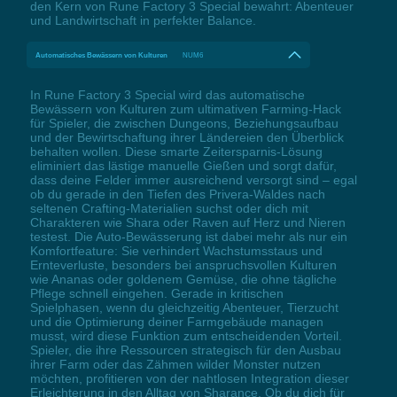
den Kern von Rune Factory 3 Special bewahrt: Abenteuer
und Landwirtschaft in perfekter Balance.
Automatisches Bewässern von Kulturen
NUM6
In Rune Factory 3 Special wird das automatische
Bewässern von Kulturen zum ultimativen Farming-Hack
für Spieler, die zwischen Dungeons, Beziehungsaufbau
und der Bewirtschaftung ihrer Ländereien den Überblick
behalten wollen. Diese smarte Zeitersparnis-Lösung
eliminiert das lästige manuelle Gießen und sorgt dafür,
dass deine Felder immer ausreichend versorgt sind – egal
ob du gerade in den Tiefen des Privera-Waldes nach
seltenen Crafting-Materialien suchst oder dich mit
Charakteren wie Shara oder Raven auf Herz und Nieren
testest. Die Auto-Bewässerung ist dabei mehr als nur ein
Komfortfeature: Sie verhindert Wachstumsstaus und
Ernteverluste, besonders bei anspruchsvollen Kulturen
wie Ananas oder goldenem Gemüse, die ohne tägliche
Pflege schnell eingehen. Gerade in kritischen
Spielphasen, wenn du gleichzeitig Abenteuer, Tierzucht
und die Optimierung deiner Farmgebäude managen
musst, wird diese Funktion zum entscheidenden Vorteil.
Spieler, die ihre Ressourcen strategisch für den Ausbau
ihrer Farm oder das Zähmen wilder Monster nutzen
möchten, profitieren von der nahtlosen Integration dieser
Erleichterung in den Alltag von Sharance. Ob du dich für