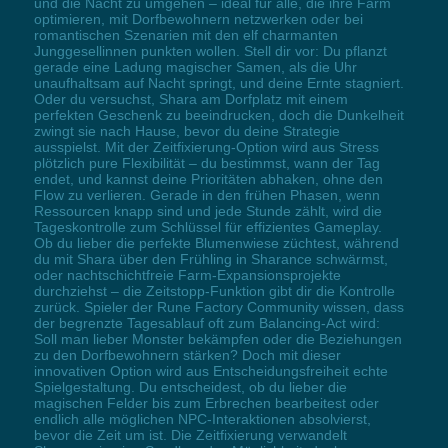
und die Nacht zu umgehen – ideal für alle, die ihre Farm
optimieren, mit Dorfbewohnern netzwerken oder bei
romantischen Szenarien mit den elf charmanten
Junggesellinnen punkten wollen. Stell dir vor: Du pflanzt
gerade eine Ladung magischer Samen, als die Uhr
unaufhaltsam auf Nacht springt, und deine Ernte stagniert.
Oder du versuchst, Shara am Dorfplatz mit einem
perfekten Geschenk zu beeindrucken, doch die Dunkelheit
zwingt sie nach Hause, bevor du deine Strategie
ausspielst. Mit der Zeitfixierung-Option wird aus Stress
plötzlich pure Flexibilität – du bestimmst, wann der Tag
endet, und kannst deine Prioritäten abhaken, ohne den
Flow zu verlieren. Gerade in den frühen Phasen, wenn
Ressourcen knapp sind und jede Stunde zählt, wird die
Tageskontrolle zum Schlüssel für effizientes Gameplay.
Ob du lieber die perfekte Blumenwiese züchtest, während
du mit Shara über den Frühling in Sharance schwärmst,
oder nachtschichtfreie Farm-Expansionsprojekte
durchziehst – die Zeitstopp-Funktion gibt dir die Kontrolle
zurück. Spieler der Rune Factory Community wissen, dass
der begrenzte Tagesablauf oft zum Balancing-Act wird:
Soll man lieber Monster bekämpfen oder die Beziehungen
zu den Dorfbewohnern stärken? Doch mit dieser
innovativen Option wird aus Entscheidungsfreiheit echte
Spielgestaltung. Du entscheidest, ob du lieber die
magischen Felder bis zum Erbrechen bearbeitest oder
endlich alle möglichen NPC-Interaktionen absolvierst,
bevor die Zeit um ist. Die Zeitfixierung verwandelt