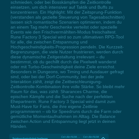
schmieden, oder bei Bosskämpfen die Zeitkontrolle
einsetzen, um dich intensiver auf Taktik und Buffs zu
konzentrieren. Ein Highlight: Mit der Zeitsprung-Funktion
(verstanden als gezielte Steuerung von Tagesabschnitten)
lassen sich romantische Szenarien optimieren, indem du
an einem Tag mehr Geschenke verteilst oder spezielle
Events wie den Frischvermählten-Modus freischaltest.
Rune Factory 3 Special wird so zum ultimativen RPG-Tool
für alle, die zwischen Entspannung und
Hochgeschwindigkeits-Progression pendeln. Die Kurzzeit-
Begrenzungen, die viele Nutzer frustrieren, werden durch
diese dynamische Zeitgestaltung irrelevant – du
bestimmst, ob du gechillt durch die Pixelwelt wanderst
oder mit Turbo-Geschwindigkeit deine Ziele erreichst.
Besonders in Dungeons, wo Timing und Ausdauer gefragt
sind, oder bei der Dorf-Community, bei der jede
Interaktion zählt, zeigt die Zeitbeschleunigung-
Zeitkontrolle-Kombination ihre volle Stärke. So bleibt mehr
Raum für das, was zählt: Sharances Charme, die
epischen Kämpfe und die Suche nach der perfekten
Ehepartnerin. Rune Factory 3 Special wird damit zum
Must-Have für Fans, die ihre eigene Zeitlinie
programmieren – ob für Speedruns durch die Farm oder
gemütliche Momentaufnahmen im Alltag. Die Balance
zwischen Action und Entspannung liegt jetzt in deinen
Händen.
Ctrl+Alt+NUM - - Ctrl+Alt+NUM
Spielgeschwindigkeit festlegen