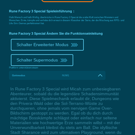
Rune Factory 3 Special Spieleinführung：
Halb Mensch und halb Wollig, überbrücke in Rune Factory 3 Special die uralte Kluft zwischen Monstern und
Menschen. Ernte, kämpfe und verliebe dich erneut in diesem Klassiker der Serie, der die Mischung aus RPG- und
Life-Sim-Genres perfektioniert hat.
Rune Factory 3 Special Ändern Sie die Funktionseinleitung
Schalter Erweiterter Modus
Schalter Supermodus
Plattform unterstützen:
steam
Gottmodus
NUM1
In Rune Factory 3 Special wird Micah zum unbesiegbaren
Abenteurer, sobald du die legendäre Schadensimmunität
aktivierst. Diese Spielmechanik erlaubt dir, Dungeons wie
den Privera-Wald oder die Sol-Terrano-Wüste zu
durchqueren, ohne jemals vom nervigen Game Over-
Bildschirm gestoppt zu werden. Egal ob du dich durch
mächtige Bosskämpfe schlägst oder einfach nur seltene
Materialien wie hochwertige Erze sammeln willst – mit der
Unverwundbarkeit bleibst du stets am Ball. Die idyllische
Stadt Sharance wird zum ultimativen Playground, wenn du