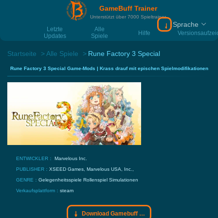
GameBuff Trainer
Unterstützt über 7000 Spieltrainer
Sprache
Download Gamebu
Letzte
Alle
Hilfe
Versionsaufze
Updates
Spiele
Startseite
Alle Spiele
Rune Factory 3 Special
Rune Factory 3 Special Game-Mods | Krass drauf mit epischen Spielmodifikationen
ENTWICKLER：
Marvelous Inc.
PUBLISHER：
XSEED Games, Marvelous USA, Inc.,
GENRE：
Gelegenheitsspiele
Rollenspiel
Simulationen
Verkaufsplattform：
steam
Download Gamebuff Trainer