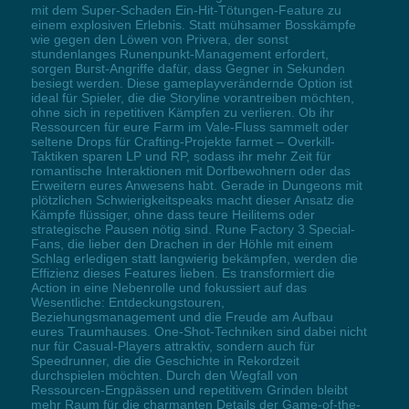
mit dem Super-Schaden Ein-Hit-Tötungen-Feature zu
einem explosiven Erlebnis. Statt mühsamer Bosskämpfe
wie gegen den Löwen von Privera, der sonst
stundenlanges Runenpunkt-Management erfordert,
sorgen Burst-Angriffe dafür, dass Gegner in Sekunden
besiegt werden. Diese gameplayverändernde Option ist
ideal für Spieler, die die Storyline vorantreiben möchten,
ohne sich in repetitiven Kämpfen zu verlieren. Ob ihr
Ressourcen für eure Farm im Vale-Fluss sammelt oder
seltene Drops für Crafting-Projekte farmet – Overkill-
Taktiken sparen LP und RP, sodass ihr mehr Zeit für
romantische Interaktionen mit Dorfbewohnern oder das
Erweitern eures Anwesens habt. Gerade in Dungeons mit
plötzlichen Schwierigkeitspeaks macht dieser Ansatz die
Kämpfe flüssiger, ohne dass teure Heilitems oder
strategische Pausen nötig sind. Rune Factory 3 Special-
Fans, die lieber den Drachen in der Höhle mit einem
Schlag erledigen statt langwierig bekämpfen, werden die
Effizienz dieses Features lieben. Es transformiert die
Action in eine Nebenrolle und fokussiert auf das
Wesentliche: Entdeckungstouren,
Beziehungsmanagement und die Freude am Aufbau
eures Traumhauses. One-Shot-Techniken sind dabei nicht
nur für Casual-Players attraktiv, sondern auch für
Speedrunner, die die Geschichte in Rekordzeit
durchspielen möchten. Durch den Wegfall von
Ressourcen-Engpässen und repetitivem Grinden bleibt
mehr Raum für die charmanten Details der Game-of-the-