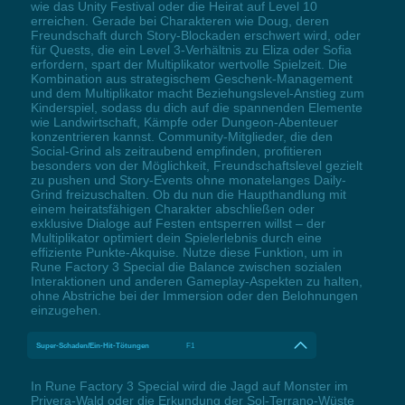
wie das Unity Festival oder die Heirat auf Level 10
erreichen. Gerade bei Charakteren wie Doug, deren
Freundschaft durch Story-Blockaden erschwert wird, oder
für Quests, die ein Level 3-Verhältnis zu Eliza oder Sofia
erfordern, spart der Multiplikator wertvolle Spielzeit. Die
Kombination aus strategischem Geschenk-Management
und dem Multiplikator macht Beziehungslevel-Anstieg zum
Kinderspiel, sodass du dich auf die spannenden Elemente
wie Landwirtschaft, Kämpfe oder Dungeon-Abenteuer
konzentrieren kannst. Community-Mitglieder, die den
Social-Grind als zeitraubend empfinden, profitieren
besonders von der Möglichkeit, Freundschaftslevel gezielt
zu pushen und Story-Events ohne monatelanges Daily-
Grind freizuschalten. Ob du nun die Haupthandlung mit
einem heiratsfähigen Charakter abschließen oder
exklusive Dialoge auf Festen entsperren willst – der
Multiplikator optimiert dein Spielerlebnis durch eine
effiziente Punkte-Akquise. Nutze diese Funktion, um in
Rune Factory 3 Special die Balance zwischen sozialen
Interaktionen und anderen Gameplay-Aspekten zu halten,
ohne Abstriche bei der Immersion oder den Belohnungen
einzugehen.
Super-Schaden/Ein-Hit-Tötungen
F1
In Rune Factory 3 Special wird die Jagd auf Monster im
Privera-Wald oder die Erkundung der Sol-Terrano-Wüste