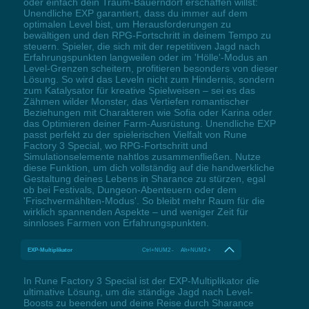
oder einfach dein Traum-Bauerndorf erschaffen willst:
Unendliche EXP garantiert, dass du immer auf dem
optimalen Level bist, um Herausforderungen zu
bewältigen und den RPG-Fortschritt in deinem Tempo zu
steuern. Spieler, die sich mit der repetitiven Jagd nach
Erfahrungspunkten langweilen oder im 'Hölle'-Modus an
Level-Grenzen scheitern, profitieren besonders von dieser
Lösung. So wird das Leveln nicht zum Hindernis, sondern
zum Katalysator für kreative Spielweisen – sei es das
Zähmen wilder Monster, das Vertiefen romantischer
Beziehungen mit Charakteren wie Sofia oder Karina oder
das Optimieren deiner Farm-Ausrüstung. Unendliche EXP
passt perfekt zu der spielerischen Vielfalt von Rune
Factory 3 Special, wo RPG-Fortschritt und
Simulationselemente nahtlos zusammenfließen. Nutze
diese Funktion, um dich vollständig auf die handwerkliche
Gestaltung deines Lebens in Sharance zu stürzen, egal
ob bei Festivals, Dungeon-Abenteuern oder dem
'Frischvermählten-Modus'. So bleibt mehr Raum für die
wirklich spannenden Aspekte – und weniger Zeit für
sinnloses Farmen von Erfahrungspunkten.
EXP-Multiplikator
Ctrl+NUM2 - Alt+NUM2 +
In Rune Factory 3 Special ist der EXP-Multiplikator die
ultimative Lösung, um die ständige Jagd nach Level-
Boosts zu beenden und deine Reise durch Sharance