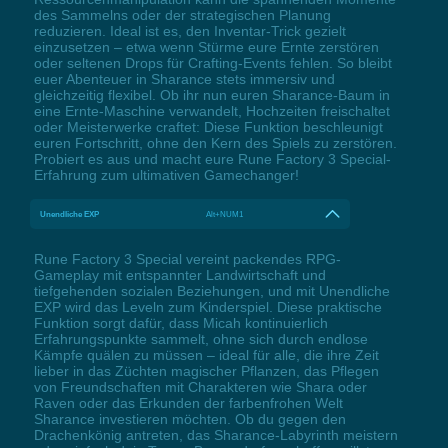
des Sammelns oder der strategischen Planung
reduzieren. Ideal ist es, den Inventar-Trick gezielt
einzusetzen – etwa wenn Stürme eure Ernte zerstören
oder seltenen Drops für Crafting-Events fehlen. So bleibt
euer Abenteuer in Sharance stets immersiv und
gleichzeitig flexibel. Ob ihr nun euren Sharance-Baum in
eine Ernte-Maschine verwandelt, Hochzeiten freischaltet
oder Meisterwerke craftet: Diese Funktion beschleunigt
euren Fortschritt, ohne den Kern des Spiels zu zerstören.
Probiert es aus und macht eure Rune Factory 3 Special-
Erfahrung zum ultimativen Gamechanger!
Unendliche EXP
Alt+NUM1
Rune Factory 3 Special vereint packendes RPG-
Gameplay mit entspannter Landwirtschaft und
tiefgehenden sozialen Beziehungen, und mit Unendliche
EXP wird das Leveln zum Kinderspiel. Diese praktische
Funktion sorgt dafür, dass Micah kontinuierlich
Erfahrungspunkte sammelt, ohne sich durch endlose
Kämpfe quälen zu müssen – ideal für alle, die ihre Zeit
lieber in das Züchten magischer Pflanzen, das Pflegen
von Freundschaften mit Charakteren wie Shara oder
Raven oder das Erkunden der farbenfrohen Welt
Sharance investieren möchten. Ob du gegen den
Drachenkönig antreten, das Sharance-Labyrinth meistern