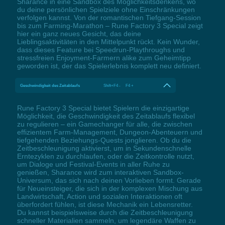
Sharance in eine Sandbox des Möglichkeitsdenkens, wo
du deine persönlichen Spielziele ohne Einschränkungen
verfolgen kannst. Von der romantischen Tiefgang-Session
bis zum Farming-Marathon – Rune Factory 3 Special zeigt
hier ein ganz neues Gesicht, das deine
Lieblingsaktivitäten in den Mittelpunkt rückt. Kein Wunder,
dass dieses Feature bei Speedrun-Playthroughs und
stressfreien Enjoyment-Farmern alike zum Geheimtipp
geworden ist, der das Spielerlebnis komplett neu definiert.
Geschwindigkeit des Zeitablaufs
Shift+F4 - F4 +
Rune Factory 3 Special bietet Spielern die einzigartige
Möglichkeit, die Geschwindigkeit des Zeitablaufs flexibel
zu regulieren – ein Gamechanger für alle, die zwischen
effizientem Farm-Management, Dungeon-Abenteuern und
tiefgehenden Beziehungs-Quests jonglieren. Ob du die
Zeitbeschleunigung aktivierst, um in Sekundenschnelle
Erntezyklen zu durchlaufen, oder die Zeitkontrolle nutzt,
um Dialoge und Festival-Events in aller Ruhe zu
genießen, Sharance wird zum interaktiven Sandbox-
Universum, das sich nach deinen Vorlieben formt. Gerade
für Neueinsteiger, die sich in der komplexen Mischung aus
Landwirtschaft, Action und sozialen Interaktionen oft
überfordert fühlen, ist diese Mechanik ein Lebensretter.
Du kannst beispielsweise durch die Zeitbeschleunigung
schneller Materialien sammeln, um legendäre Waffen zu