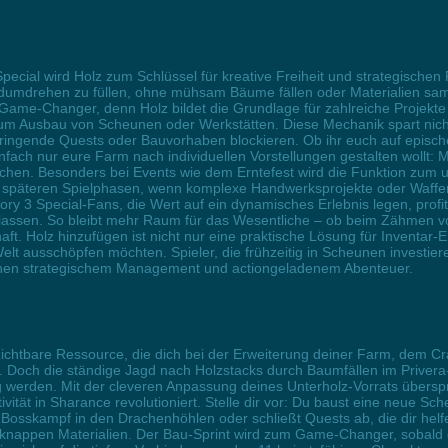
ecial wird Holz zum Schlüssel für kreative Freiheit und strategischen F
Handumdrehen zu füllen, ohne mühsam Bäume fällen oder Materialien s
 Game-Changer, denn Holz bildet die Grundlage für zahlreiche Projekte
 Ausbau von Scheunen oder Werkstätten. Diese Mechanik spart nicht n
ringende Quests oder Bauvorhaben blockieren. Ob ihr euch auf epis
ach nur eure Farm nach individuellen Vorstellungen gestalten wollt: Mi
uchen. Besonders bei Events wie dem Erntefest wird die Funktion zum un
n späteren Spielphasen, wenn komplexe Handwerksprojekte oder Waffen
ry 3 Special-Fans, die Wert auf ein dynamisches Erlebnis legen, profit
 lassen. So bleibt mehr Raum für das Wesentliche – ob beim Zähmen
. Holz hinzufügen ist nicht nur eine praktische Lösung für Inventar-E
elt ausschöpfen möchten. Spieler, die frühzeitig in Scheunen investie
ischen strategischem Management und actiongeladenem Abenteuer.
rzichtbare Ressource, die dich bei der Erweiterung deiner Farm, dem 
t. Doch die ständige Jagd nach Holzstacks durch Baumfällen im Prive
 werden. Mit der cleveren Anpassung deines Unterholz-Vorrats überspr
vität in Sharance revolutioniert. Stelle dir vor: Du baust eine neue 
Bosskampf in den Drachenhöhlen oder schließt Quests ab, die dir helf
 knappen Materialien. Der Bau-Sprint wird zum Game-Changer, sobald