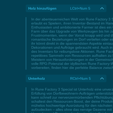
Holz hinzufügen
LCtrl+Num 5
In der abenteuerreichen Welt von Rune Factory 3 Sp
erlaubt es Spielern, ihren Inventar-Bestand im 
Enthusiasten und ambitionierte Farmer ist dies ein
Farm über das Upgrade von Werkzeugen bis hin zum
Frustmomenten, wenn der Vorrat knapp wird und d
romantische Beziehungen im Dorf vertiefen oder einf
ihr könnt direkt in die spannendsten Aspekte einta
Dekorationen und Aufträge gebraucht wird. Auch i
des Inventars für reibungslose Aktionen. Rune Facto
repetitives Sammeln von Ressourcen aufhalten zu
Meistern von Herausforderungen in der Gemeinschaft
volle RPG-Potenzial der idyllischen Rune Factory-W
vorbereiten, finden hier die perfekte Balance zw
Unterholz
RCtrl+Num 5
In Rune Factory 3 Special ist Unterholz eine unve
Erfüllung von Dorfbewohnern-Aufträgen unterstütz
kann schnell zur nervenzermürbenden Pflichtübung
schaltest den Ressourcen-Boost, der deine Produkti
mühelos hochwertige Ausrüstung für den nächsten 
aufzudecken – alles ohne das nervige Gezerre mit