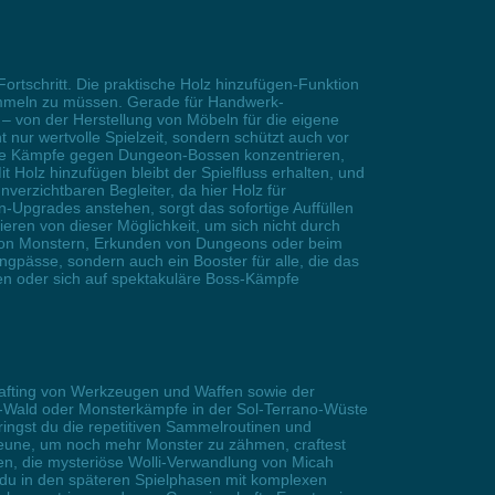
ortschritt. Die praktische Holz hinzufügen-Funktion
ammeln zu müssen. Gerade für Handwerk-
 – von der Herstellung von Möbeln für die eigene
ur wertvolle Spielzeit, sondern schützt auch vor
che Kämpfe gegen Dungeon-Bossen konzentrieren,
t Holz hinzufügen bleibt der Spielfluss erhalten, und
verzichtbaren Begleiter, da hier Holz für
-Upgrades anstehen, sorgt das sofortige Auffüllen
ieren von dieser Möglichkeit, um sich nicht durch
 von Monstern, Erkunden von Dungeons oder beim
ngpässe, sondern auch ein Booster für alle, die das
ren oder sich auf spektakuläre Boss-Kämpfe
Crafting von Werkzeugen und Waffen sowie der
ra-Wald oder Monsterkämpfe in der Sol-Terrano-Wüste
ingst du die repetitiven Sammelroutinen und
Scheune, um noch mehr Monster zu zähmen, craftest
en, die mysteriöse Wolli-Verwandlung von Micah
 du in den späteren Spielphasen mit komplexen