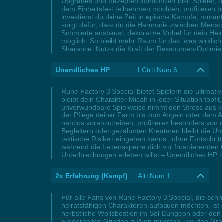
Upgrades und Rezepten konfrontiert bist. Spieler, 
dem Einheitsfest teilnehmen möchten, profitieren b
investierst du deine Zeit in epische Kämpfe, roma
sorgt dafür, dass du die Harmonie zwischen Mensch
Schmiede ausbaust, dekorative Möbel für dein Hei
möglich. So bleibt mehr Raum für das, was wirklich
Sharance. Nutze die Kraft der Ressourcen-Optimie
Unendliches HP
LCtrl+Num 6
Rune Factory 3 Special bietet Spielern die ultimat
bleibt dein Charakter Micah in jeder Situation top
unverwundbare Spielweise nimmt den Stress aus knif
der Pflege deiner Farm bis zum Angeln oder dem 
nahtlos voranzutreiben, profitieren besonders von 
Begleitern oder gezähmten Kreaturen bleibt die Un
taktische Risiken eingehen kannst, ohne Fortschri
während die Lebenssperre dich vor frustrierende
Unterbrechungen erleben willst – Unendliches HP tr
2x Erfahrung (Kampf)
Alt+Num 1
Für alle Fans von Rune Factory 3 Special, die sc
heiratsfähigen Charakteren aufbauen möchten, ist 
herbstliche Wolfsbestien im Sol-Dungeon oder den c
wiederholtes Grinden quälen mussten, um den Gran