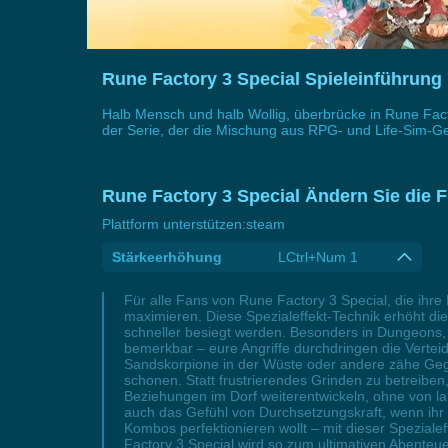
Rune Factory 3 Special Spieleinführun
Halb Mensch und halb Wollig, überbrücke in Rune Fact
der Serie, der die Mischung aus RPG- und Life-Sim-Gen
Rune Factory 3 Special Ändern Sie die F
Plattform unterstützen:
steam
Stärkeerhöhung
LCtrl+Num 1
Für alle Fans von Rune Factory 3 Special, die ihr
maximieren. Diese Spezialeffekt-Technik erhöht d
schneller besiegt werden. Besonders in Dungeons,
bemerkbar – eure Angriffe durchdringen die Verteid
Sandskorpione in der Wüste oder andere zähe Gegn
schonen. Statt frustrierendes Grinden zu betreibe
Beziehungen im Dorf weiterentwickeln, ohne von la
auch das Gefühl von Durchsetzungskraft, wenn ihr 
Kombos perfektionieren wollt – mit dieser Speziale
Factory 3 Special wird so zum ultimativen Abenteue