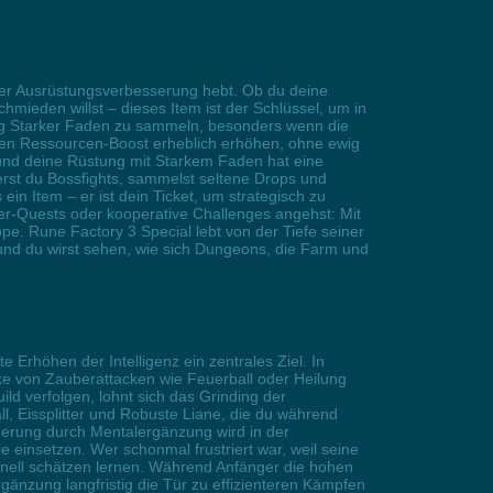
einer Ausrüstungsverbesserung hebt. Ob du deine
hmieden willst – dieses Item ist der Schlüssel, um in
g Starker Faden zu sammeln, besonders wenn die
ren Ressourcen-Boost erheblich erhöhen, ohne ewig
, und deine Rüstung mit Starkem Faden hat eine
erst du Bossfights, sammelst seltene Drops und
in Item – er ist dein Ticket, um strategisch zu
ler-Quests oder kooperative Challenges angehst: Mit
pe. Rune Factory 3 Special lebt von der Tiefe seiner
 und du wirst sehen, wie sich Dungeons, die Farm und
 Erhöhen der Intelligenz ein zentrales Ziel. In
ke von Zauberattacken wie Feuerball oder Heilung
ild verfolgen, lohnt sich das Grinding der
ll, Eissplitter und Robuste Liane, die du während
gerung durch Mentalergänzung wird in der
einsetzen. Wer schonmal frustriert war, weil seine
hnell schätzen lernen. Während Anfänger die hohen
änzung langfristig die Tür zu effizienteren Kämpfen