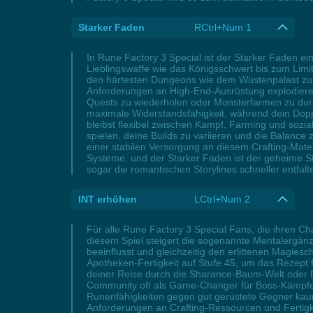
Starker Faden
RCtrl+Num 1
In Rune Factory 3 Special ist der Starker Faden ei
Lieblingswaffe wie das Königsschwert bis zum Limit
den härtesten Dungeons wie dem Wüstenpalast zu 
Anforderungen an High-End-Ausrüstung explodiere
Quests zu wiederholen oder Monsterfarmen zu durchl
maximale Widerstandsfähigkeit, während dein Doppe
bleibst flexibel zwischen Kampf, Farming und sozial
spielen, deine Builds zu variieren und die Balanc
einer stabilen Versorgung an diesem Crafting-Mater
Systeme, und der Starker Faden ist der geheime St
sogar die romantischen Storylines schneller entfa
INT erhöhen
LCtrl+Num 2
Für alle Rune Factory 3 Special Fans, die ihren Cha
diesem Spiel steigert die sogenannte Mentalergän
beeinflusst und gleichzeitig den erlittenen Magiesc
Apotheken-Fertigkeit auf Stufe 45, um das Rezept f
deiner Reise durch die Sharance-Baum-Welt oder D
Community oft als Game-Changer für Boss-Kämpfe di
Runenfähigkeiten gegen gut gerüstete Gegner kaum
Anforderungen an Crafting-Ressourcen und Fertigke