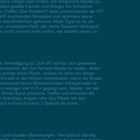
ackene Onigiri oder Kürbis, um temporäre Boosts zu
selbst geübte Farmer und Krieger ins Schwitzen
en Treffer. Das Problem? Viele unterschätzen die VIT-
t VIT-boostenden Rezepten und optimiere deine
er das Entdecken geheimer Modi. Egal ob du als
 unsichtbare Held, der deine Spielzeit verlängert
ucht, kommt nicht umhin, die Vitalität clever zu
 Verteidigung ist. Sub VIT ist hier dein geheimer
enregionen der Sol-Terrano-Wüste zu rüsten. Jeder
 jeweils einen Punkt, sodass du nicht nur länger
. Gerade in den frühen Spielphasen, wenn die Bosse
im Nahkampf durch Monsterhorden schlägst oder im
 weniger von K.O.s geplagt sein. Spieler, die viel
tress durch plötzliche Treffer und erlauben dir,
h Ackerbau, Angeln oder das Flirten mit den
ich in Rune Factory 3 Special als echte
n und sozialen Beziehungen. Wer jedoch ständig