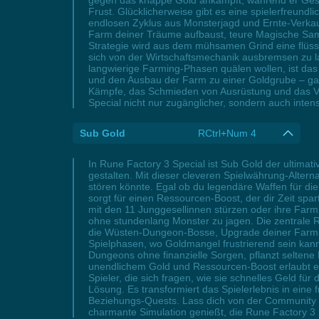
gegen das knappe Gold ankämpft, während er Gesc
Frust. Glücklicherweise gibt es eine spielerfreund
endlosen Zyklus aus Monsterjagd und Ernte-Verkauf 
Farm deiner Träume aufbaust, teure Magische Samen
Strategie wird aus dem mühsamen Grind eine flüssi
sich von der Wirtschaftsmechanik ausbremsen zu la
langwierige Farming-Phasen quälen wollen, ist da
und den Ausbau der Farm zu einer Goldgrube – ganz
Kämpfe, das Schmieden von Ausrüstung und das V
Special nicht nur zugänglicher, sondern auch inten
Sub Gold
RCtrl+Num 4
In Rune Factory 3 Special ist Sub Gold der ultima
gestalten. Mit dieser cleveren Spielwährung-Alterna
stören könnte. Egal ob du legendäre Waffen für di
sorgt für einen Ressourcen-Boost, der dir Zeit spar
mit den 11 Junggesellinnen stürzen oder ihre Farm
ohne stundenlang Monster zu jagen. Die zentrale R
die Wüsten-Dungeon-Bosse, Upgrade deiner Farmin
Spielphasen, wo Goldmangel frustrierend sein kann
Dungeons ohne finanzielle Sorgen, pflanzt selten
unendlichem Gold und Ressourcen-Boost erlaubt es 
Spieler, die sich fragen, wie sie schnelles Geld 
Lösung. Es transformiert das Spielerlebnis in eine 
Beziehungs-Quests. Lass dich von der Community be
charmante Simulation genießt, die Rune Factory 3 S