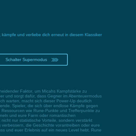
 kämpfe und verliebe dich erneut in diesem Klassiker
Schalter Supermodus
tscheidender Faktor, um Micahs Kampfstärke zu
mer und sorgt dafür, dass Gegner im Abenteuermodus
ch warten, macht sich dieser Power-Up deutlich
gende. Spieler, die sich über endlose Kämpfe gegen
re Ressourcen wie Rune-Punkte und Trefferpunkte zu
sammeln und eure Farm oder romantischen
ht nur statistische Vorteile, sondern verstärkt
g verbessern, die Geschichte vorantreiben oder eure
uss und euer Erlebnis auf ein neues Level hebt. Rune