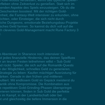
ölle-Modus verbessert, kennt das typische Spieler-
fleben ohne Zeitverlust zu genießen. Statt sich im
nnenden Aspekte des Spiels einzusteigen. Ob du die
Geschenken boostest: Mit der richtigen Gold-
nheit, die Fantasy-Welt intensiver zu erkunden, ohne
hten, oder Einsteiger, die sich nicht durch
reiche Dungeons, emotionale Beziehungsbau-Projekte
ches Geld farmen. So kannst du dich voll auf die
rch cleveres Gold-Management macht Rune Factory 3
.
e Abenteuer in Sharance noch intensiver zu
 jedes finanzielle Hindernis, das deinen Spielfluss
 an teuren Festen teilnehmen willst – Sub Gold
d rückt. Spieler, die sich auf die Romantik-Quests
 der Möglichkeit, schnelles Geld zu generieren,
trategie zu leben: Kaufen mächtiger Ausrüstung für
rken. Gerade in den frühen und mittleren
ultiert. Mit endlosem Gold im Gepäck meisterst du
omantik ohne Kompromisse. Die Kombination aus
 repetitiven Gold-Grinding-Phasen überspringst.
rieren können, finden in Sub Gold die perfekte
b im Kampf, in der Landwirtschaft oder bei
nd gleichzeitig die tiefere Immersion in die