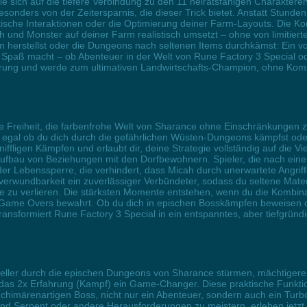
die sich auf die tiefere Verbindung zu den 11 heiratsfähigen Charakte
esonders von der Zeitersparnis, die dieser Trick bietet. Anstatt Stunde
ntische Interaktionen oder die Optimierung deiner Farm-Layouts. Die 
 und Monster auf deiner Farm realistisch umsetzt – ohne von limitier
m herstellst oder die Dungeons nach seltenen Items durchkämst: Ein v
 Spaß macht – ob Abenteuer in der Welt von Rune Factory 3 Special ode
rung und werde zum ultimativen Landwirtschafts-Champion, ohne Kompr
ive Freiheit, die farbenfrohe Welt von Sharance ohne Einschränkungen 
fit, egal ob du dich durch die gefährlichen Wüsten-Dungeons kämpfst od
fligen Kämpfen und erlaubt dir, deine Strategie vollständig auf die Vi
Aufbau von Beziehungen mit den Dorfbewohnern. Spieler, die nach ei
der Lebenssperre, die verhindert, dass Micah durch unerwartete Angriff
verwundbarkeit ein zuverlässiger Verbündeter, sodass du seltene Mate
tte zu verlieren. Die stärksten Momente entstehen, wenn du die Kombi
n Game Overs bewahrt. Ob du dich in epischen Bosskämpfen beweisen 
ansformiert Rune Factory 3 Special in ein entspanntes, aber tiefgründ
hneller durch die epischen Dungeons von Sharance stürmen, mächtiger
das 2x Erfahrung (Kampf) ein Game-Changer. Diese praktische Funktion
himärenartigen Boss, nicht nur ein Abenteuer, sondern auch ein Turbo fü
d Serpent oder andere Herausforderungen zu meistern, erleben jetzt 