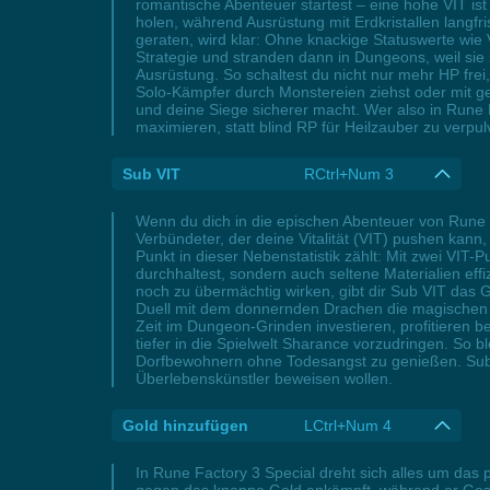
romantische Abenteuer startest – eine hohe VIT ist
holen, während Ausrüstung mit Erdkristallen langfr
geraten, wird klar: Ohne knackige Statuswerte wie 
Strategie und stranden dann in Dungeons, weil si
Ausrüstung. So schaltest du nicht nur mehr HP fr
Solo-Kämpfer durch Monstereien ziehst oder mit gez
und deine Siege sicherer macht. Wer also in Rune 
maximieren, statt blind RP für Heilzauber zu verpul
Sub VIT
RCtrl+Num 3
Wenn du dich in die epischen Abenteuer von Rune Fa
Verbündeter, der deine Vitalität (VIT) pushen ka
Punkt in dieser Nebenstatistik zählt: Mit zwei VIT
durchhaltest, sondern auch seltene Materialien ef
noch zu übermächtig wirken, gibt dir Sub VIT das 
Duell mit dem donnernden Drachen die magischen Bli
Zeit im Dungeon-Grinden investieren, profitieren b
tiefer in die Spielwelt Sharance vorzudringen. So 
Dorfbewohnern ohne Todesangst zu genießen. Sub VI
Überlebenskünstler beweisen wollen.
Gold hinzufügen
LCtrl+Num 4
In Rune Factory 3 Special dreht sich alles um da