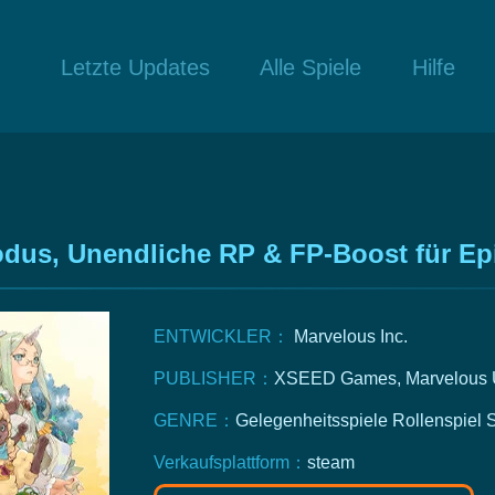
Letzte Updates
Alle Spiele
Hilfe
odus, Unendliche RP & FP-Boost für E
ENTWICKLER：
Marvelous Inc.
PUBLISHER：
XSEED Games, Marvelous U
GENRE：
Gelegenheitsspiele
Rollenspiel
S
Verkaufsplattform：
steam