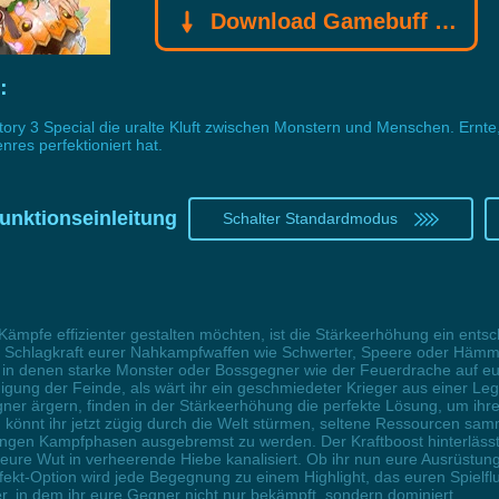
Download Gamebuff Trainer
g：
ory 3 Special die uralte Kluft zwischen Monstern und Menschen. Ernte,
res perfektioniert hat.
unktionseinleitung
Schalter Standardmodus
e Kämpfe effizienter gestalten möchten, ist die Stärkeerhöhung ein en
ie Schlagkraft eurer Nahkampfwaffen wie Schwerter, Speere oder Häm
 in denen starke Monster oder Bossgegner wie der Feuerdrache auf eu
igung der Feinde, als wärt ihr ein geschmiedeter Krieger aus einer Le
er ärgern, finden in der Stärkeerhöhung die perfekte Lösung, um ih
n, könnt ihr jetzt zügig durch die Welt stürmen, seltene Ressourcen 
ngen Kampfphasen ausgebremst zu werden. Der Kraftboost hinterlässt nic
eure Wut in verheerende Hiebe kanalisiert. Ob ihr nun eure Ausrüstun
ffekt-Option wird jede Begegnung zu einem Highlight, das euren Spielfl
r, in dem ihr eure Gegner nicht nur bekämpft, sondern dominiert.