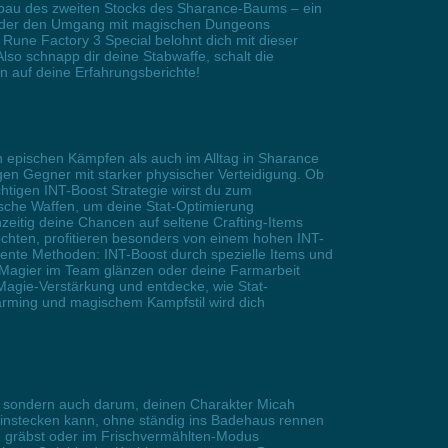
usbau des zweiten Stocks des Sharance-Baums – ein
ung oder den Umgang mit magischen Dungeons
Rune Factory 3 Special belohnt dich mit dieser
so schnapp dir deine Stabwaffe, schalt die
n auf deine Erfahrungsberichte!
n epischen Kämpfen als auch im Alltag in Sharance
egen Gegner mit starker physischer Verteidigung. Ob
htigen INT-Boost Strategie wirst du zum
sche Waffen, um deine Stat-Optimierung
zeitig deine Chancen auf seltene Crafting-Items
chten, profitieren besonders von einem hohen INT-
ligente Methoden: INT-Boost durch spezielle Items und
 Magier im Team glänzen oder deine Farmarbeit
n Magie-Verstärkung und entdecke, wie Stat-
Farming und magischem Kampfstil wird dich
, sondern auch darum, deinen Charakter Micah
ah einstecken kann, ohne ständig ins Badehaus rennen
n gräbst oder im Frischvermählten-Modus