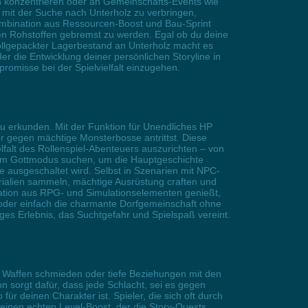
ren konzentrieren oder an Gemeinschafts-Events wie
n mit der Suche nach Unterholz zu verbringen,
Kombination aus Ressourcen-Boost und Bau-Sprint
ten Rohstoffen gebremst zu werden. Egal ob du deine
ollgepackter Lagerbestand an Unterholz macht es
r die Entwicklung deiner persönlichen Storyline in
omisse bei der Spielvielfalt einzugehen.
zu erkunden. Mit der Funktion für Unendliches HP
er gegen mächtige Monsterbosse antrittst. Diese
elfalt des Rollenspiel-Abenteuers auszurichten – von
nem Gottmodus suchen, um die Hauptgeschichte
e ausgeschaltet wird. Selbst in Szenarien mit NPC-
rialien sammeln, mächtige Ausrüstung craften und
nation aus RPG- und Simulationselementen genießt,
oder einfach die charmante Dorfgemeinschaft ohne
iges Erlebnis, das Suchtgefahr und Spielspaß vereint.
e Waffen schmieden oder tiefe Beziehungen mit den
 sorgt dafür, dass jede Schlacht, sei es gegen
r deinen Charakter ist. Spieler, die sich oft durch
einen echten Level-Boost, der die Story-Quests