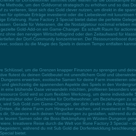
henke für Dorfbewohner sammelt oder Waffen für die Bosskämpfe im H
liche Methode, um den Goldvorrat strategisch zu erhöhen und so das Dor
zu verlieren, lässt sich das Gold clever nutzen, um direkt in die spa
 für optimale Erträge investierst oder die Liebeslevel mit luxuriösen 
ge Erfahrung. Rune Factory 3 Special bietet dabei die perfekte Gelege
ssen. Gerade für Veteranen, die die Nostalgietour nochmal erleben möc
s gezielte Gold-Add-on ein Game-Changer. Es schafft Raum für action
 ohne den nervigen Wirtschaftsgrind oder den Zeitaufwand für klassis
ertiefen der Dorf-Community konzentrieren. Der Ressourcenboost du
siver, sodass du die Magie des Spiels in deinem Tempo entfalten kannst
tive Schlüssel, um die Grenzen knapper Finanzen zu sprengen und dein
tive flutest du deinen Geldbeutel mit unendlichem Gold und überwindest
e Dungeons erwerben, exotische Samen für deine Farm investieren oder
t und gleichzeitig die spannenden Aspekte des Spiels in den Vordergrun
 in eine blühende Oase verwandeln möchten, profitieren besonders von
essource Gold wird so zum flexiblen Werkzeug, um deine individuelle S
frastruktur oder Geschenke für Dorfbewohner, um Beziehungen zu stä
, wird Sub Gold zum Game-Changer, der dich direkt in die Action katap
e Ernten, die deine Farm zum Hingucker machen, und investierst in R
dir, Sharance nach deinen Vorstellungen zu gestalten, während du die
für die teuren Samen oder die Boss-Bekämpfung im Wüsten-Dungeon gene
freiere, kreativere Reise durch die Welt von Rune Factory 3 Special – o
geistern, während du mit Sub Gold die Dorfentwicklung beschleunigst u
pecial bietet.