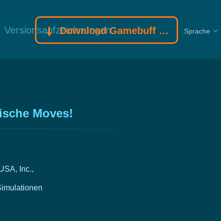
Versionsaufzeichnungen
Download Gamebuff Trainer
Sprache
pische Moves!
SA, Inc.,
imulationen