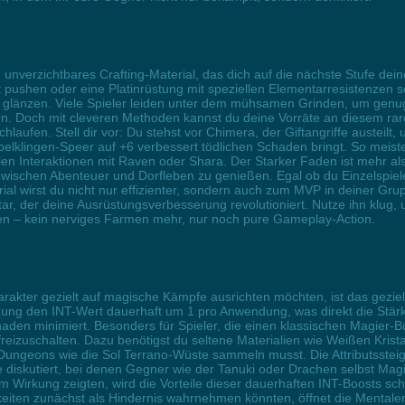
n unverzichtbares Crafting-Material, das dich auf die nächste Stufe d
 pushen oder eine Platinrüstung mit speziellen Elementarresistenzen sc
glänzen. Viele Spieler leiden unter dem mühsamen Grinden, um genu
n. Doch mit cleveren Methoden kannst du deine Vorräte an diesem ra
aufen. Stell dir vor: Du stehst vor Chimera, der Giftangriffe austeilt
lklingen-Speer auf +6 verbessert tödlichen Schaden bringt. So meist
en Interaktionen mit Raven oder Shara. Der Starker Faden ist mehr als e
e zwischen Abenteuer und Dorfleben zu genießen. Egal ob du Einzelspie
ial wirst du nicht nur effizienter, sondern auch zum MVP in deiner Grup
ar, der deine Ausrüstungsverbesserung revolutioniert. Nutze ihn klug,
lten – kein nerviges Farmen mehr, nur noch pure Gameplay-Action.
rakter gezielt auf magische Kämpfe ausrichten möchten, ist das gezielte
zung den INT-Wert dauerhaft um 1 pro Anwendung, was direkt die Stär
haden minimiert. Besonders für Spieler, die einen klassischen Magier-Bu
reizuschalten. Dazu benötigst du seltene Materialien wie Weißen Krista
ungeons wie die Sol Terrano-Wüste sammeln musst. Die Attributsstei
skutiert, bei denen Gegner wie der Tanuki oder Drachen selbst Magie 
 Wirkung zeigten, wird die Vorteile dieser dauerhaften INT-Boosts sc
iten zunächst als Hindernis wahrnehmen könnten, öffnet die Mentalerg