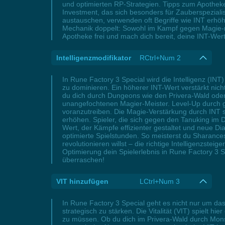
und optimierten RP-Strategien. Tipps zum Apothek
Investment, das sich besonders für Zauberspeziali
austauschen, verwenden oft Begriffe wie INT erhöh
Mechanik doppelt: Sowohl im Kampf gegen Magie-re
Apotheke frei und mach dich bereit, deine INT-Wer
Intelligenzmodifikator
RCtrl+Num 2
In Rune Factory 3 Special wird die Intelligenz (I
zu dominieren. Ein höherer INT-Wert verstärkt nich
du dich durch Dungeons wie den Privera-Wald oder 
unangefochtenen Magier-Meister. Level-Up durch g
voranzutreiben. Die Magie-Verstärkung durch INT sp
erhöhen. Spieler, die sich gegen den Tanuking im
Wert, der Kämpfe effizienter gestaltet und neue Dia
optimierte Spielstunden. So meisterst du Sharanc
revolutionieren willst – die richtige Intelligenzst
Optimierung dein Spielerlebnis in Rune Factory 3 
überraschen!
VIT hinzufügen
LCtrl+Num 3
In Rune Factory 3 Special geht es nicht nur um d
strategisch zu stärken. Die Vitalität (VIT) spielt 
zu müssen. Ob du dich im Privera-Wald durch Mons