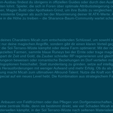
en-Ausbau findest du übrigens in offiziellen Guides oder durch den A
sten lohnt. Spieler, die sich in Foren über optimale Attributssteiger
en, Magier-Build oder Apotheken-Grind, um ihre Builds zu vergleichen. 
sistente Gegner als auch bei der Maximierung deiner M.ATK-Werte. Al
te in die Höhe zu treiben – die Sharance-Baum-Community wartet scho
NT) deines Charakters Micah zum entscheidenden Schlüssel, um sowohl i
t nur deine magischen Angriffe, sondern gibt dir einen klaren Vorteil g
die Sol-Terrano-Wüste kämpfst oder deine Farm optimierst: Mit der ric
ezieltes Farmen, sammle blaue Runeys bei der Ernte oder trage magi
art dir Zeit und Gold, da Zauber schneller RP regenerieren und gleich
 Dungeon beweisen oder romantische Beziehungen im Dorf vertiefen mö
logoptionen freischaltet. Statt stundenlang zu grinden, setze auf intel
es Herausforderungen mit weniger Aufwand und mehr Erfolg. Ob du als
eigerung macht Micah zum ultimativen Allround-Talent. Nutze die Kraft vo
Special auf ein neues Level hebt. Die Kombination aus strategischem 
as Anbauen von Feldfrüchten oder das Pflegen von Dorfgemeinschaften
hier eine zentrale Rolle, denn sie bestimmt direkt, wie viel Schaden Mic
terwellen kämpfst, in der Sol Terrano-Wüste nach seltenen Materialie