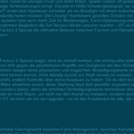
 dein Ticket für weniger Frust und mehr Action. Spieler nutzen oft geb
istige Verbesserungen bringt. Gerade im Hölle-Schwierigkeitsgrad, wo 
VIT endet dein Abenteuer schneller als ein Bossfight mit einem kritisch
e ständig heilen müssen. Die Lösung? Kombiniere gezieltes Grinden mi
ei, sondern hast auch mehr Zeit für Beziehungen, Farm-Optimierung od
ähmten Begleitern die Sol Terrano-Wüste unsicher machst – VIT ist der
Factory 3 Special die ultimative Balance zwischen Farmen und Kämpfen s
vern.
ctory 3 Special wagst, wirst du schnell merken, wie wichtig eine solide
nn, um dich gegen die gnadenlosen Angriffe von Dungeons wie den Wüst
-Punkten steigen deine physischen und magischen Verteidigungswerte um
fizient farmen kannst, ohne ständig zurück zur Stadt rennen zu müssen
Gefühl, endlich Kontrolle über deine Ausdauer zu haben. Ob du dich 
tze abwehren musst, diese Stärkung lässt dich gezielter angreifen und
esonders davon, denn die erhöhten Verteidigungswerte minimieren den S
bleibt dir mehr Raum, um nicht nur den Kampf zu meistern, sondern auc
T ist mehr als nur ein Upgrade – es ist das Fundament für alle, die s
s perfekte Gleichgewicht zwischen Farm-Management, epischen Kämpfe